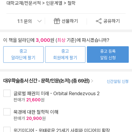
대학교재/전문서적
>
인문계열
>
철학
선물하기
공유하기
이 책을 알라딘에
3,000
원 (
최상
기준)에 파시겠습니까?
중고
중고
중고 등록
알라딘에 팔기
회원에게 팔기
알림 신청
대우학술총서 신간 - 문학/인문(논저) (총 69권)
신간알림 신청
글로벌 패권의 미래 - Orbital Rendezvous 2
판매가
21,600
원
묵경에 대한 철학적 이해
판매가
20,900
원
위기미디어 - 위태로운 21세기 사회와 미디어의 확장