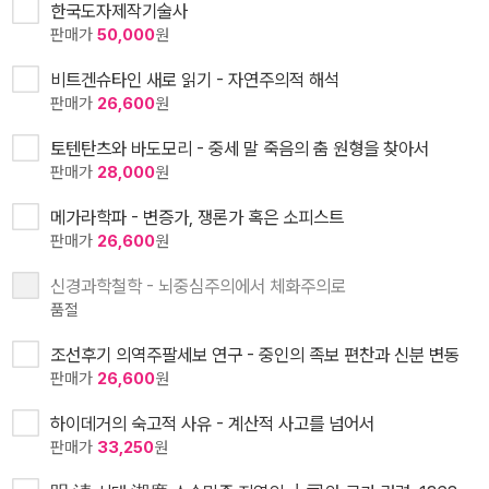
한국도자제작기술사
판매가
50,000
원
비트겐슈타인 새로 읽기 - 자연주의적 해석
판매가
26,600
원
토텐탄츠와 바도모리 - 중세 말 죽음의 춤 원형을 찾아서
판매가
28,000
원
메가라학파 - 변증가, 쟁론가 혹은 소피스트
판매가
26,600
원
신경과학철학 - 뇌중심주의에서 체화주의로
품절
조선후기 의역주팔세보 연구 - 중인의 족보 편찬과 신분 변동
판매가
26,600
원
하이데거의 숙고적 사유 - 계산적 사고를 넘어서
판매가
33,250
원