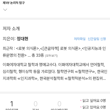
기적 관점의 실천 문맥에서 접근하였다면, 서양전통은 피안의 실재에
제1부 논리적 탐구
이를 수 있는 이성 능력의 주체로 간주하였다.
저자는 양자의 견해는 마음의 동일성을 당연한 것으로 간주하지만,
저자 소개
그리 쉽게 생각할 수 있는 문제는 아니라고 말한다. 이러한 의미에서
마음의 동일성은 심성 내용의 동일성이라 추론하고, 그에 대한 이론
지은이:
정대현
저자파일
신간알림 신청
들을 논리적. 존재론적. 언어적 접근들로 유형화한다. 저자는 이들 모
최근작 :
<로봇 의식론>
,
<[큰글자책] 로봇 의식론>
,
<인공지능과 인
두가 수용하기 어려운 심신 이원론의 구조를 반영하고 있음을 지적하
류문명의 전환>
… 총 33종
(모두보기)
고, 심성내용이 신체성의 관점에서 접근될 수 있는 가능성을 탐색한
다.
이화여자대학교 철학과 명예교수다. 이화여자대학교에서 언어철학,
심리철학, 형이상학 등을 가르쳤다. 철학연구회 ≪철학연구≫, 한국인
지과학회 ≪인지과학≫, 한국분석철학회 ≪철학적분석≫의 편집위원
장직을 역임했다. 저서로 『솔 크립키』, 『한국현대철학, 그 주제적 지
형도』, 『이것을 저렇게도: 다원주의적 실재론』, 『심성내용의 신체성:
심리언어의 문맥적 외재주의』, 『맞음의 철학: 진리와 의미를 위하여』,
읽고 싶어요 0명
1
0
0
『필연성의 문맥적 이해』, 『한국어와 철학적 분석』 등이 있다.
읽고 있어요 0명