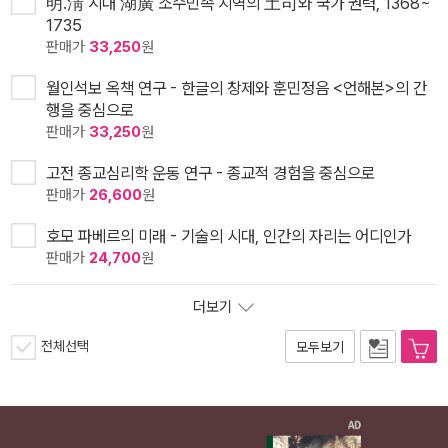
明.淸 시대 湖廣 소수민족 지역의 土司와 국가 권력, 1368~
1735
판매가
33,250
원
월인석보 옥책 연구 - 한글의 창제와 훈민정음 <언해본>의 간
행을 중심으로
판매가
33,250
원
고전 종교심리학 운동 연구 - 종교적 경험을 중심으로
판매가
26,600
원
호모 파베르의 미래 - 기술의 시대, 인간의 자리는 어디인가
판매가
24,700
원
더보기
전체선택
모두보기