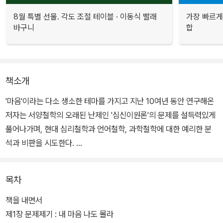
8월 특별 선물. 각도 조절 테이블 · 이동식 빨래
가장 빠르게
바구니
합
책소개
'마음'이라는 다소 생소한 테마를 가지고 지난 10여년 동안 연구해온
저자는 서양철학의 오래된 난제인 '심신이원론'의 문제를 설득력있게
풀어나가며, 현대 심리철학과 언어철학, 과학철학에 대한 예리한 분
석과 비판을 시도한다.
'나는 누구인가'라는 철학적 물음과 함께 '나의 마음은 무엇인가'라는
목차
물음은 철학사에서 중요한 테마로 여겨져 왔다. 어떤 전통은 마음의
원초적 자리를 빈 자리, 혹은 무(無)라고 하며, 또다른 전통은 그 자
책을 내면서
리를 영혼이라고 한다. 마음이라는 명제에 대하여 동양의 전통이 수
제1장 문제제기 : 내 마음 나도 몰라