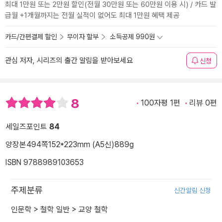
최대 1만원 또는 2만원 할인(전월 30만원 또는 60만원 이용 시) / 카드 발
급월 +1개월까지는 전월 실적이 없어도 최대 1만원 혜택 제공
카드/간편결제 할인
무이자 할부
소득공제 990원
관심 저자, 시리즈의 출간 알림을 받아보세요
신청
8
100자평 1편
리뷰 0편
세일즈포인트
84
양장본
494쪽
152*223mm (A5신)
889g
ISBN 9788989103653
주제분류
신간알림 신청
인문학
>
철학 일반
>
교양 철학