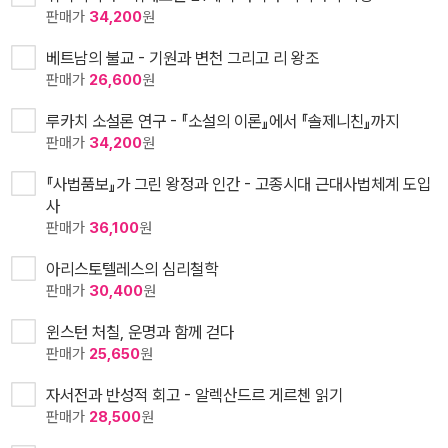
판매가
34,200
원
베트남의 불교 - 기원과 변천 그리고 리 왕조
판매가
26,600
원
루카치 소설론 연구 - 『소설의 이론』에서 『솔제니친』까지
판매가
34,200
원
『사법품보』가 그린 왕정과 인간 - 고종시대 근대사법체계 도입
사
판매가
36,100
원
아리스토텔레스의 심리철학
판매가
30,400
원
윈스턴 처칠, 운명과 함께 걷다
판매가
25,650
원
자서전과 반성적 회고 - 알렉산드르 게르첸 읽기
판매가
28,500
원