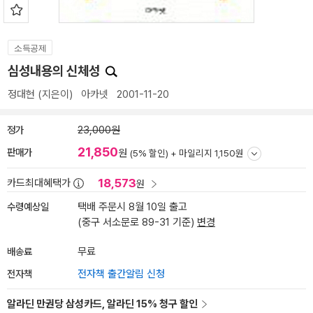
소득공제
심성내용의 신체성
정대현
(지은이)
아카넷
2001-11-20
정가
23,000원
21,850
판매가
원
(5% 할인) +
마일리지 1,150원
18,573
카드최대혜택가
원
수령예상일
택배 주문시 8월 10일 출고
(중구 서소문로 89-31 기준)
변경
배송료
무료
전자책
전자책 출간알림 신청
알라딘 만권당 삼성카드, 알라딘 15% 청구 할인