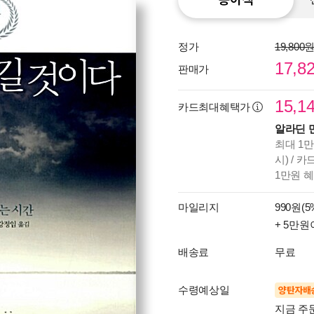
정가
19,800
17,8
판매가
15,1
카드최대혜택가
알라딘 
최대 1만
시) / 
1만원 
마일리지
990원(5
+ 5만원
배송료
무료
수령예상일
양탄자배
지금 주