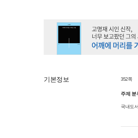
기본정보
352쪽
주제 분
국내도