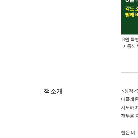
8월 특
이동식 
책소개
‘<성경
나폴레온
시도하며
전부를 
힐은 비