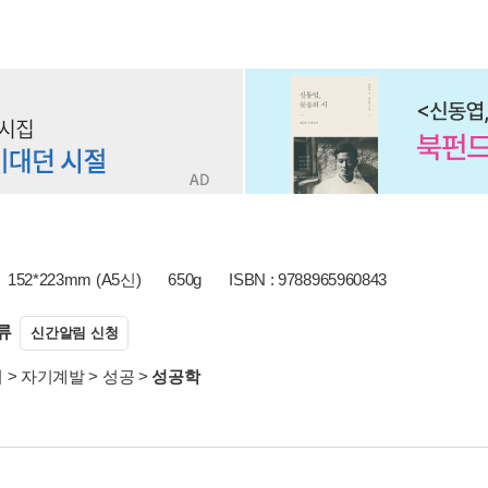
152*223mm (A5신)
650g
ISBN : 9788965960843
류
신간알림 신청
서
>
자기계발
>
성공
>
성공학