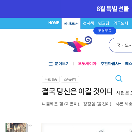
HOME
전자책
만권당
외국도서
국내도서
첫달무료
국내도
분야보기
오뒷세이아
추천마법사
베
무료배송
소득공제
결국 당신은 이길 것이다
- 시련은
나폴레온 힐
(지은이),
강정임
(옮긴이),
샤론 레