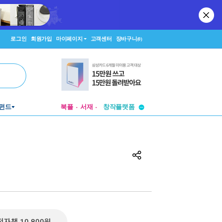
로그인
회원가입
마이페이지
고객센터
장바구니
(0)
투비컨티뉴드
창작플랫폼
펀드
북플
서재
투비컨티뉴드