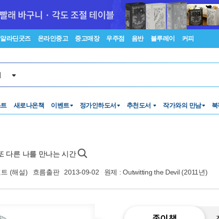
알라딘굿즈
온라인중고
중고매장
우주점
음반
블루레이
커피
서
스트
새로나온책
이벤트
정가인하도서
추천도서
작가와의 만남
북
 또 다른 나를 만나는 시간
흐트
(해설)
흐름출판
2013-09-02
원제 : Outwitting the Devil (2011년)
종이책