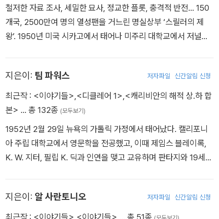
철저한 자료 조사, 세밀한 묘사, 정교한 플롯, 충격적 반전… 150
개국, 2500만여 명의 열성팬을 거느린 명실상부 ‘스릴러의 제
왕’. 1950년 미국 시카고에서 태어나 미주리 대학교에서 저널리
즘을 공부했고, 포덤 대학교 로스쿨을 졸업한 뒤에 월스트리트에
서 변호사로 일했다. 긴 출퇴근 시간을 이용해 소설을 읽거나 습
지은이:
팀 파워스
저자파일
신간알림 신청
작을 했고, 마흔 살 가까운 나이에 작가로 데뷔한다. 1990년에는
잘나가던 변호사 생활을 청산하고 전업 작가의 길을 선택, ‘룬Ru
최근작 :
<이야기들>
,
<디클레어 1>
,
<캐리비안의 해적 상.하 합
ne’ 삼부작 등을 선보이며 차근차근 명성을 쌓아간 끝에 1997년
본>
… 총 132종
(모두보기)
‘링컨 라임’ 시리즈의 첫 책 《본컬렉터》로 세계적 스타 작가로 발
1952년 2월 29일 뉴욕의 가톨릭 가정에서 태어났다. 캘리포니
돋움한다. 디버의 화려한 수상경력 또한 작가로서의 재능을 증명
아 주립 대학교에서 영문학을 전공했고, 이때 제임스 블레이록,
한다. 에드거상, 앤서니상, 검슈상 등 장르소설 대표 문학상에 수
K. W. 지터, 필립 K. 딕과 인연을 맺고 교유하며 판타지와 19세기
차례 노미네이트되었고, 이언플레밍대거상과 단편문학상 수상은
라는 양대 배경을 자기 문학의 본령으로 삼았다. 당시 유행하던
물론, 엘러리퀸 독자상을 세 차례 수상했다. 《소녀의 무덤》을 비
하이테크 과학이 등장하는 문학을 일컫는 사이버펑크cyberpun
롯한 다수의 작품이 할리우드에서 영화화되었고 출간하는 작품
지은이:
알 사란토니오
저자파일
신간알림 신청
k에 빗대어 증기 기관의 시대이던 19세기를 주무대로 하는 자신
마다 베스트셀러 1위에 오르는 등, 디버가 만들어가는 ‘제왕의 역
의 문학을 스팀펑크steampunk라 명명한 그는 1983년 발표한
최근작 :
<이야기들>
,
<이야기들>
… 총 51종
(모두보기)