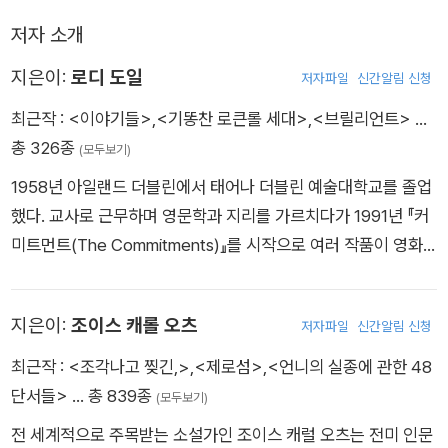
저자 소개
지은이:
로디 도일
저자파일
신간알림 신청
최근작 :
<이야기들>
,
<기똥찬 로큰롤 세대>
,
<브릴리언트>
…
총 326종
(모두보기)
1958년 아일랜드 더블린에서 태어나 더블린 예술대학교를 졸업
했다. 교사로 근무하며 영문학과 지리를 가르치다가 1991년 『커
미트먼트(The Commitments)』를 시작으로 여러 작품이 영화
화되면서 성공한 작가의 반열에 올랐다. 특히 1993년에 유년 시
절과 노동자 계층을 매력적으로 묘사한 소설 『패디클라크 하하하
지은이:
조이스 캐롤 오츠
저자파일
신간알림 신청
(Paddy Clarke Ha Ha Ha)』로 부커상을 수상하면서 국제적인
명성을 얻었다. 주요 작품으로 『스내퍼(The Snapper)』 『헨리라
최근작 :
<조각나고 찢긴,>
,
<제로섬>
,
<언니의 실종에 관한 48
는 별(A Star Called Henry)』 『로버 크리스마스를 구하다(Rov
단서들>
… 총 839종
(모두보기)
er Saves Christmas)』 등이 있다.
전 세계적으로 주목받는 소설가인 조이스 캐럴 오츠는 전미 인문