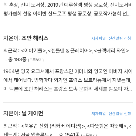
학 훈장, 전미 도서상, 2019년 예루살렘 평생 공로상, 전미도서비
평가협회 선정 아이반 산드로프 평생 공로상, 공포작가협회 선정
브램 스토커 평생 공로상을 수상했다. 또한 퓰리처상 후보로도 여
러 차례 선정됐다. 베스트셀러인 《카디프, 바이 더 시》, 《멀베이
지은이:
조안 해리스
저자파일
신간알림 신청
니 가족》, 《블론드》, 《저주받은 자들》 등을 비롯해 우리 시대에
가장 오래도록 기억될 여러 작품을 집필했다. 〈뉴욕타임스〉 베스
최근작 :
<이야기들>
,
<젠틀맨 & 플레이어>
,
<블랙베리 와인>
트셀러인 《폭포》로 2005년 페미나상을 수상했고, 2020년 치노
… 총 193종
(모두보기)
델 두카 국제상을 수상했다. 1978년부터 미국 예술과학아카데미
1964년 영국 요크셔에서 프랑스인 어머니와 영국인 아버지 사이
회원으로 활동했고, 2016년에는 미국 철학회에 가입했다. 현재
에서 태어났다. 방학마다 외가인 프랑스 브르타뉴에서 지냈는데,
는 프린스턴대학교, 뉴욕대학교, 뉴브런즈윅 소재의 러트거스대
이 덕분에 조안 해리스는 프랑스 토속 문화의 세례를 받으며 자랐
학교에서 학생들을 가르치고 있다.
다. 조안 해리스는 영국 케임브리지의 세인트 캐서린 칼리지에서
현대 언어와 중세 언어를 전공했다. 록밴드 가수, 허브 재배가 등
지은이:
닐 게이먼
저자파일
신간알림 신청
으로 활동하기도 한 그녀는 명문 리즈 사립학교에서 프랑스어를
가르치기도 했다 1989년 『악의 씨』를 발표하며 작품 활동을 시
최근작 :
<북유럽 신화 (리커버 에디션)>
,
<따뜻함은 따뜻해>
,
<
작한 조안 해리스는 1999년 작 『초콜릿』을 발표하며 베스트셀러
샌드맨 : 서곡 앱솔루트>
… 총 1541종
(모두보기)