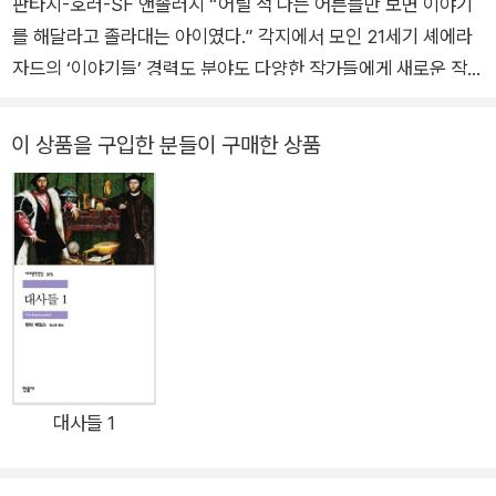
판타지-호러-SF 앤솔러지 “어릴 적 나는 어른들만 보면 이야기
가가 되었다. [뉴욕 타임스] 베스트셀러에 35주 연속으로 올랐
를 해달라고 졸라대는 아이였다.” 각지에서 모인 21세기 셰에라
다. 2017년에는 지금까지 모은 자료를 망라하여 《북유럽 신화》
자드의 ‘이야기들’ 경력도 분야도 다양한 작가들에게 새로운 작품
를 냈다. 최근까지도 소설·드라마·영화·만화 작가로 왕성하게 활
을 청탁하며 두 사람이 주문했던 것은 ‘장르의 경계를 넘는 상상
동하고 있다.
력을 발휘해줄 것’이었다. “판타지는 비방하는 사람들이 으레 생
이 상품을 구입한 분들이 구매한 상품
각하는 것보다 훨씬 크고 많은 것을 할 수 있다. 현실을 밝혀주기
도 하고, 왜곡하기도 하고, 가리기도 하고, 감추기도 한다. 내가
알고 있는 세상이 실은 이랬구나 하는 생각이 들게 한다. (……) 알
사란토니오와 나는 그런 이야기를 요청했다.”(「서문」에서) 작가
에 따라 도입하는 방식과 정도는 다르지만, 스물일곱 편 모두 비
일상성과 판타지라는 키워드로 묶일 수 있는 작품들이다. J. R.
R. 톨킨과 로버트 E. 하워드의 유산을 물려받은 영미 작가들에게
판타지문학이란 허구의 세계를 마음껏 펼칠 수 있는 토양인 동시
에 암묵적으로 약속된 세계관과 장르 법칙을 독자들과 공유하는
대사들 1
자리이기도 하다. 초월적인 존재들이 인간세계에서 록 밴드 멤버
로 살고 있다는 설정의 조안 해리스의 「맨해튼의 도깨비불」, 급진