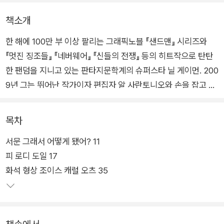
책소개
한 해에 100만 부 이상 팔리는 그래픽노블 『샌드맨』 시리즈와
『멋진 징조들』 『네버웨어』 『신들의 전쟁』 등의 히트작으로 탄탄
한 팬덤을 지니고 있는 판타지문학계의 슈퍼스타 닐 게이먼. 200
9년 그는 뛰어난 작가이자 편집자 알 사란토니오와 손을 잡고 영
미권에서 활발히 활동중인 작가들을 한자리에 모으는 앤솔러지
를 기획했다.
목차
서문 그래서 어떻게 됐어? 11
『블론드』의 조이스 캐럴 오츠, 『파이트 클럽』의 척 팔라닉, 『마이
피 로디 도일 17
시스터즈 키퍼』의 조디 피코 등 내로라하는 작가진이 참여했으
화석 형상 조이스 캐럴 오츠 35
며, 판타지, 호러, SF 등의 장르색 뚜렷한 작품뿐 아니라 범죄 스
릴러, 심리 서스펜스, 휴먼드라마 등 각양각색의 특색을 지닌 스
물일곱 편이 『이야기들』이라는 한 권의 책으로 탄생해, 그해 최고
의 장르문학 앤솔러지라는 평과 함께 2010년 셜리 잭슨 상 앤솔