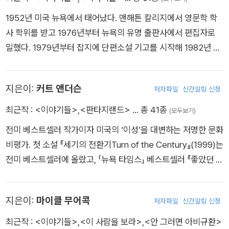
사’는 오늘도 현재진행형이다. 《고독한 강》은 제프리 디버의 대
『아누비스의 문The Anubis Gates』으로 필립 K. 딕상과 사이언
표작 ‘캐트린 댄스’ 시리즈의 네 번째 책이다. 제프리 디버가 주인
1952년 미국 뉴욕에서 태어났다. 맨해튼 칼리지에서 영문학 학
스 픽션 크로니클상을 수상하며 『드라큘라』와 『프랑켄슈타인』에
공으로 내세운 유일한 여성 형사 캐트린 댄스는 타인의 몸짓언어
사 학위를 받고 1976년부터 뉴욕의 유명 출판사에서 편집자로
서 이어지는 고딕-환상 문학의 계보를 잇는 작가로 자리매김했
에서 거짓말을 읽어내는, ‘인간 거짓말탐지기’로 활약하는 동작학
일했다. 1979년부터 잡지에 단편소설 기고를 시작해 1982년 첫
다. 그 뒤 발표한 『라미아가 보고 있다』에서는 풍부한 역사적 상
전문가이다. ‘링컨 라임’ 시리즈의 일곱 번째 작품인 《콜드 문》에
장편소설 『벌레』를 발표했다. 그후에도 SF, 판타지, 호러 장르의
상력으로 신화 속 존재인 <라미아>를 불멸과 매혹, 공포를 한 몸
서 조연으로 등장한 댄스는 주연을 능가하는 매력을 선보여 ‘캐트
앤솔러지를 활발히 기획해 2000년 『999: 새로운 호러와 서스펜
에 담은 생명체로 재탄생시키며 19세기 역사와 문학적 상상을 정
지은이:
커트 앤더슨
린 댄스’ 시리즈를 만들어달라는 독자 요청을 불러일으켰고, 이윽
저자파일
신간알림 신청
스 이야기』로 브램 스토커 상을 수상했으며, 닐 게이먼과 공동 편
교하게 결합했다. 2001년 출간된『디클레어』는 영국과 소련의 이
고 새로운 주인공으로 등극한다. 《잠자는 인형》과 《도로변 십자
집한 『이야기들』로 2010년 셜리 잭슨 상 앤솔러지 부문을 수상
최근작 :
<이야기들>
,
<판타지랜드>
… 총 41종
(모두보기)
중 스파이로 활약한 킴 필비 사건을 다룬 판타지 스릴러이다. 터
가》 《XO》까지 시리즈를 거치며 활약해온 캐트린 댄스는 《고독
했다.
키, 아메리카, 아라비아 사막, 베이루트, 런던, 모스크바 등을 넘
전미 베스트셀러 작가이자 미국의 ‘이성’을 대변하는 저명한 문화
한 강》에서 스너프 필름 제작자와 맞붙는다. 군중을 고립시키고
나들며 초자연적인 힘을 둘러싼 국제 첩보전을 그린 이 작품으로
비평가. 첫 소설 『세기의 전환기Turn of the Century』(1999)는
공포심을 불어넣어 서로 죽이게 하는 독특한 살인 방식, 타인의
파워스는 국제호러협회상, 세계환상문학상을 수상하며 스릴러
전미 베스트셀러에 올랐고, 「뉴욕 타임스」 베스트셀러 『좋았던 시
불행을 관음하는 변태적 심리, 참사 현장 영상을 유통하는 다크웹
문학의 새로운 지평을 열였다.『다비언트 궁전의 저녁 식사Dinne
절Heyday』(2007)은 미국 최고의 역사 소설에 주어지는 랭엄
플랫폼 등 오늘을 관통하는 주제를 다룬 《고독한 강》은 ‘제프리
r at Deviant's Palace』(1985), 『캐러비안의 마지막 해적On St
상을 수상했다. 세 번째 소설 『광신자들True Believers』(2012)
디버 스릴러의 정점’이라는 찬사를 받았다.
지은이:
마이클 무어콕
ranger Tides』(1987), 『사망일Expiration Date』(1995) 외 다
저자파일
신간알림 신청
도 다수의 매체에서 올해의 책으로 선정되었다. 출간 즉시 「뉴욕
수의 작품과 중단편집, 챕북을 발표했다. ■ 주요 수상 경력 198
타임스」 베스트셀러가 된 논픽션 『판타지랜드Fantasyland』(20
최근작 :
<이야기들>
,
<이 사람을 보라>
,
<안 그러면 아비규환>