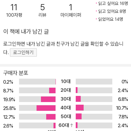
읽고 싶어요 16명
11
5
1
당원 모임에서 만난 매력적인 여성에 의해 뱀파이어가 되어버린
읽고 있어요 8명
주인공을 그린 월터 모슬리의 「주브널 닉스」 등이 그 전형을 따르
100자평
리뷰
마이페이퍼
읽었어요 14명
며 장르적 쾌감을 자아내고, 마술적 사실주의 작가 팀 파워스의
「평행선」은 오컬트물의 단골 소재인 위저보드를 비틀어 색다른
이 책에 내가 남긴 글
스릴을 선사한다. 이 앤솔러지를 통해 셜리 잭슨 상 단편소설 부
로그인하면 내가 남긴 글과 친구가 남긴 글을 확인할 수 있습니
문을 수상한 닐 게이먼의 「진실은 검은 산의 동굴」은 잉글랜드와
다.
로그인하기
스코틀랜드의 역사적 배경을 모티프로 삼아, 황금이 가득하다고
전해지는 외딴섬의 동굴로 떠나는 여정에 조용한 반전이 섞인 복
구매자 분포
수극을 담아낸다. 평범한 일상에 닥쳐온 비극 혹은 무료함을 깨뜨
10대
0%
리는 모험담에 판타지성을 끌고 들어온 작품도 있다. 베스트셀러
0.2%
20대
『마이 시스터즈 키퍼』로 국내에도 많은 독자들을 보유한 조디 피
2.4%
8.7%
코는 어린 딸을 병으로 잃은 젊은 부부의 소리 없는 변화 속에서
30대
6.8%
19.9%
슬픔의 깊이를 가늠하는 「무게와 치수」로 짙은 여운을 남기고, 수
40대
10.7%
25.8%
록작 중 가장 긴 작품인 엘리자베스 핸드의 「매콜리의 벨레로폰
50대
7.8%
12.7%
첫 비행」은 실제 상황인지 연출인지 모를 흐릿한 영상 속 비행기
60대
2.4%
2.6%