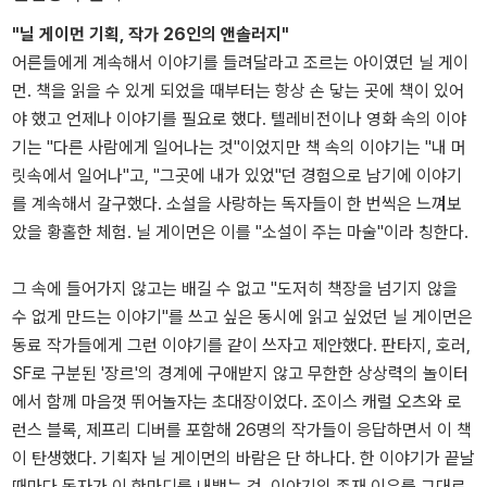
"닐 게이먼 기획, 작가 26인의 앤솔러지"
어른들에게 계속해서 이야기를 들려달라고 조르는 아이였던 닐 게이
먼. 책을 읽을 수 있게 되었을 때부터는 항상 손 닿는 곳에 책이 있어
야 했고 언제나 이야기를 필요로 했다. 텔레비전이나 영화 속의 이야
기는 "다른 사람에게 일어나는 것"이었지만 책 속의 이야기는 "내 머
릿속에서 일어나"고, "그곳에 내가 있었"던 경험으로 남기에 이야기
를 계속해서 갈구했다. 소설을 사랑하는 독자들이 한 번씩은 느껴보
았을 황홀한 체험. 닐 게이먼은 이를 "소설이 주는 마술"이라 칭한다.
그 속에 들어가지 않고는 배길 수 없고 "도저히 책장을 넘기지 않을
수 없게 만드는 이야기"를 쓰고 싶은 동시에 읽고 싶었던 닐 게이먼은
동료 작가들에게 그런 이야기를 같이 쓰자고 제안했다. 판타지, 호러,
SF로 구분된 '장르'의 경계에 구애받지 않고 무한한 상상력의 놀이터
에서 함께 마음껏 뛰어놀자는 초대장이었다. 조이스 캐럴 오츠와 로
런스 블록, 제프리 디버를 포함해 26명의 작가들이 응답하면서 이 책
이 탄생했다. 기획자 닐 게이먼의 바람은 단 하나다. 한 이야기가 끝날
때마다 독자가 이 한마디를 내뱉는 것. 이야기의 존재 이유를 그대로