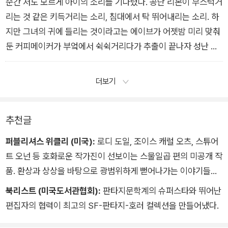
순간 저도 모르게 아이의 소리를 기다렸다. 공단 리본이 부스럭거
리는 것 같은 키득거리는 소리, 침대에서 탁 뛰어내리는 소리. 하
지만 그녀의 귀에 들리는 것이라고는 에이브가 어젯밤 미리 맞춰
둔 커피메이커가 부엌에서 쉭쉭거리다가 추출이 끝나자 성난 듯
탁탁 뱉으며 멈춘 소리가 전부였다. (「무게와 치수」)
더보기
추천글
퍼블리셔스 위클리 (미국):
로디 도일, 조이스 캐럴 오츠, 스튜어
트 오넌 등 호화로운 작가진이 선보이는 스물일곱 편의 미공개 작
품. 환상과 상상을 바탕으로 광범위하게 뻗어나가는 이야기들이
장르의 패러다임을 바꾼다.
북리스트 (미국도서관협회):
판타지문학계의 슈퍼스타와 뛰어난
편집자의 협력이 최고의 SF-판타지-호러 컬렉션을 만들어냈다.