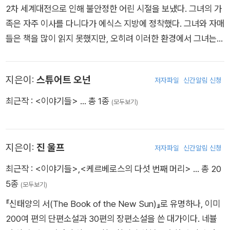
를 많이 쓰는 작법)에 가장 큰 영향을 끼친 사람이다. 첫 번째 소
2차 세계대전으로 인해 불안정한 어린 시절을 보냈다. 그녀의 가
설 《Insomnia》는 이야기가 너무 실망스럽다는 이유로, 그 다음
족은 자주 이사를 다니다가 에식스 지방에 정착했다. 그녀와 자매
소설 《인비저블 몬스터》는 사람들을 불안에 떨게 한다는 이유로
들은 책을 많이 읽지 못했지만, 오히려 이러한 환경에서 그녀는
출판사로부터 거절당하기도 했다. 자신을 거절한 출판사에 복수
독서에 대한 지칠 줄 모르는 욕구와 풍부한 상상력을 키우게 되었
할 마음으로 《파이트 클럽》을 썼고, 이 작품은 무명의 팔라닉에
고, 결국 스스로 작가가 되겠다고 결심을 하게 되었다. 그녀의 책
게 1997년 퍼시픽노스웨스트 북셀러상과 오리건북 상을 안겨주
지은이:
스튜어트 오넌
저자파일
신간알림 신청
은 1973년부터 지금까지 전 세계 30개의 언어로 출간되었고, 마
었다. 또한 브래드 피트와 에드워드 노튼 주연으로 영화화 되어
법 같은 모험 이야기는 어린이는 물론 성인 독자를 매료시켰다.
최근작 :
<이야기들>
… 총 1종
(모두보기)
전미 박스오피스 1위를 차지하는 등 엄청간 인기를 누렸다. 이 시
이 중 ‘크레스토만치(the Chrestomanci)’ 시리즈와 ‘하울의 움
대 가장 컬트적인 스타일과 독창적인 풍자로 전 세계 수천만 독자
직이는 성’ 시리즈는 가장 사랑받는 책으로 손꼽힌다. 『하울의 움
들의 열광적인 지지를 받고 있는 팔라닉은 《파이트 클럽》외에
직이는 성』은 2004년 세계적 거장 미야자키 하야오에 의해 애니
지은이:
진 울프
《서바이버》, 《인비저블 몬스터》, 《질식》, 《자장가》, 《다이어리》,
저자파일
신간알림 신청
메이션 영화로 제작되어 당시 일본에서 모든 흥행 기록을 갱신하
《Haunted》등 7개의 소설을 발표했으며, 비소설인 《Fugitives
최근작 :
<이야기들>
,
<케르베로스의 다섯 번째 머리>
… 총 20
며 오스카상 후보에 오르기도 했다. 그녀는 어린이 소설 부문 가
and Refugees》와 《Stranger Than Fiction》을 써냈다.
5종
(모두보기)
디언상, 신화 판타지상(the Mythopoeic Fantasy Award. 두
차례 수상) 등을 수상했고, 2007년 월드 판타지 컨벤션에서 공
『신태양의 서(The Book of the New Sun)』로 유명하나, 이미
로상을 수상하며 세계적인 판타지 작가로 인정받았다.
200여 편의 단편소설과 30편의 장편소설을 쓴 대가이다. 네뷸