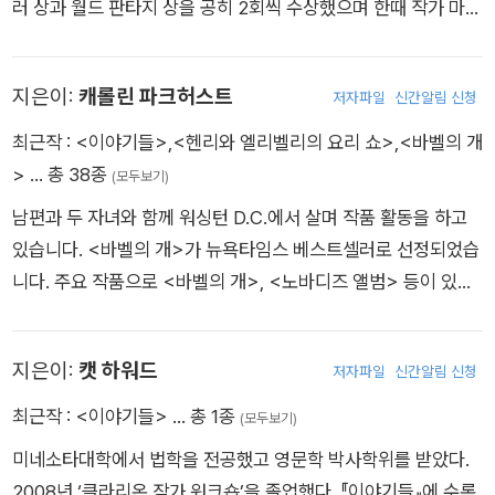
러 상과 월드 판타지 상을 공히 2회씩 수상했으며 한때 작가 마이
클 스완위크로부터 그를 일컬어 ‘생존해 있는 가장 위대한 영미
작가’라는 칭송을 듣기도 했다. 그의 가장 최신작은 『마법사 왕(T
지은이:
캐롤린 파크허스트
저자파일
신간알림 신청
he Wizard King)』, 『시돈의 전사(Soldier of Sidon)』 그리고
『해적의 자유(Pirate Freedom)』가 있다.
최근작 :
<이야기들>
,
<헨리와 엘리벨리의 요리 쇼>
,
<바벨의 개
>
… 총 38종
(모두보기)
남편과 두 자녀와 함께 워싱턴 D.C.에서 살며 작품 활동을 하고
있습니다. <바벨의 개>가 뉴욕타임스 베스트셀러로 선정되었습
니다. 주요 작품으로 <바벨의 개>, <노바디즈 앨범> 등이 있습
니다.
지은이:
캣 하워드
저자파일
신간알림 신청
최근작 :
<이야기들>
… 총 1종
(모두보기)
미네소타대학에서 법학을 전공했고 영문학 박사학위를 받았다.
2008년 ‘클라리온 작가 워크숍’을 졸업했다. 『이야기들』에 수록