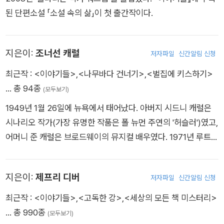
된 단편소설 「소설 속의 삶」이 첫 출간작이다.
지은이:
조너선 캐럴
저자파일
신간알림 신청
최근작 :
<이야기들>
,
<나무바다 건너기>
,
<벌집에 키스하기>
… 총 94종
(모두보기)
1949년 1월 26일에 뉴욕에서 태어났다. 아버지 시드니 캐럴은
시나리오 작가(가장 유명한 작품은 폴 뉴먼 주연의 '허슬러')였고,
어머니 준 캐럴은 브로드웨이의 뮤지컬 배우였다. 1971년 루트거
스 대학에서 학사학위를 받고 버지니아 대학에서 석사를 받을 때
까지 영어 교사로 일했다. 1974년 그는 비엔나로 건너갔는데, 할
지은이:
제프리 디버
저자파일
신간알림 신청
리우드에서 영화 시나리오 작업을 했던 2년간을 제외하면 계속
해서 그곳에 머물며 영어를 가르쳤다. 1988년 전업 작가가 되었
최근작 :
<이야기들>
,
<고독한 강>
,
<세상의 모든 책 미스터리>
다. 국내 출간작으로는 <웃음의 나라>, <벌집에 키스하기>, <
… 총 990종
(모두보기)
나무바다 건너기>가 있다.