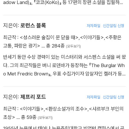
adow Land)』, 『코코(KoKo)』 등 17편의 장편 소설을 집필하였
으며, 네 차례의 브람 스토커 상, 두 차례의 세계 판타지 상, 세계
호러 협회상, 영국 판타지 문학상 등을 수상하였다. 1984년에 스
지은이:
로런스 블록
저자파일
신간알림 신청
티븐 킹과 집필한 『부적』 이 베스트셀러가 된 후, 2001년에 『부
적』의 후속작인 『블랙하우스(Black House)』를 공동 집필하여
최근작 :
<성스러운 술집이 문 닫을 때>
,
<이야기들>
,
<주황은
출간하였다.
고통, 파랑은 광기>
… 총 284종
(모두보기)
반세기 동안 수상 경력이 있는 미스터리와 서스펜스 소설을 써 왔
다. 그의 최근작들은 버니 로덴바가 등장하는 『The Burglar Wh
o Met Fredric Brown』, 우표 수집가이자 암살자인 켈러가 등
장하는 『Keller’s Fedora』, 매슈 스커더가 등장하는 『A Time to
Scatter Stones』가 있다. 매슈 스커더 시리즈 중 최근 영화화된
지은이:
제프리 포드
저자파일
신간알림 신청
작품 <툼스톤>에서는 리암 니슨이 주연을 맡아 열연했다.아주
성공적이지는 않았더라도 그의 몇몇 작품 또한 영화화되었다. 그
최근작 :
<이야기들>
,
<환상소설가의 조수>
,
<샤르부크 부인의
는 『Telling Lies for Fun & Profit』과 『Write for Your Life』 같
초상>
… 총 59종
(모두보기)
은 고전을 포함한 작법서를 쓴 작가로도 유명하며 미스터리 장르
1955년 뉴욕에서 태어나 뉴욕주립대학교 빙엄턴 캠퍼스에서 공