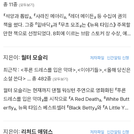
총 11종
(모두보기)
쓸었고, 그 외 어린 독자들을 위해 쓴 《금붕어 두 마리와 아빠를
바꾼 날》, 《벽 속에 늑대가 있어》, 《코렐라인》 등의 작품을 줄줄
『석양과 톱밥』, 『사라진 메아리』, 『레더 메이든』 등 수십여 권의
이 히트시키면서 그래픽 노블계에서 만큼이나 문학계에서도 인
책을 썼다. 그중 『밑바닥』과 『무초 모조』는 《뉴욕 타임스》 주목할
정받고 있다.2008년 발표한 《그레이브야드 북》은 영국의 북트
만한 책으로 선정되었다. 8회에 이르는 브람 스토커 상 수상, 에
러스트 상 청소년 픽션 부문에 선정됐고, 미국 아동문학 부문의
드거 상, 그린제인 카버 문학상, 브리티시 판타지 문학상 등을 수
최고 영예라 할 수 있는 뉴베리상, 로커스 영 어덜트상, 휴고상을
상했다. 현재 스티븐 F. 오스틴 주립대학 상주 작가로 있다. 또한
지은이:
월터 모슬리
수상했다. 또한 2010년 영국 CILIP 카네기 메달을 수상하면서
저자파일
신간알림 신청
어려서부터 킥복싱, 태권도, 가라데, 합기도, 유도 등 다양한 무술
같은 책으로 뉴베리상과 카네기 메달을 동시에 석권한 첫 번째 작
을 익혀왔으며, 랜스데일 호신법 도장에서 센 추안이라는 직접 창
최근작 :
<푸른 드레스를 입은 악마>
,
<이야기들>
,
<올해 당신은
가가 되었다. [뉴욕 타임스] 베스트셀러에 35주 연속으로 올랐
시한 무술을 가르치고 있기도 하다. 그는 현재 텍사스 나코도치스
소설 쓴다>
… 총 482종
(모두보기)
다. 2017년에는 지금까지 모은 자료를 망라하여 《북유럽 신화》
에서 아내와 개, 고양이 두 마리와 함께 살고 있다.
월터 모슬리는 현재까지 댄젤 워싱턴 주연으로 영화화된 『푸른
를 냈다. 최근까지도 소설·드라마·영화·만화 작가로 왕성하게 활
드레스를 입은 악마』를 시작으로 『A Red Death』, 『White Butt
동하고 있다.
erfly』, 뉴욕 타임스 베스트셀러 『Black Betty』와 『A Little Yell
ow Dog』 등 베스트셀러 역사 미스터리 시리즈인 이지 롤린스
미스터리를 열여섯 편 썼다. 2020년, 모슬리는 미국 문학에 대한
지은이:
리처드 애덤스
저자파일
신간알림 신청
공로로 전미도서재단(National Book Foundation)이 수여하는