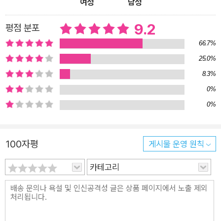
여성
남성
의 비행과 추락 장면을 재현하는 시도를 통해 떠난 이들을 애도하
는 아름다운 서정성을 보여준다. 화려한 수상 경력과 함께 자기만
9.2
평점 분포
의 작품세계를 구축한 거장들의 작품도 눈에 띈다. 미국추리작가
66.7%
협회에서 그랜드마스터 칭호를 받은 하드보일드 작가 로런스 블
25.0%
록은 히치하이킹에서 희생자를 물색하는 범죄자의 시선을 섬뜩
하게 그려낸 「잡았다 풀어주기」를, 데이비드 핀처 감독의 영화로
8.3%
제작된 『파이트 클럽』으로 1990년대 후반 열광적인 지지자를 모
0%
았던 척 팔라닉은 TV 퀴즈 쇼 현장에서 펼쳐지는 또하나의 컬트
0%
픽션 「패배자」를 실었다. 독보적인 스타일로 매해 노벨문학상 유
력 후보로 거론되는 조이스 캐럴 오츠의 호러 취향을 확인할 수
100자평
게시물 운영 원칙
있는 「화석 형상」은, 태어나기 전부터 서로 적대시한 쌍둥이 형제
의 엇갈린 인생을 더듬어가며 특유의 그로테스크한 결말로 독자
카테고리
들을 이끈다. 그 외 현대적인 범죄 스릴러에 다층적인 상상력을
더한 스튜어트 오넌의 「실종자가 묻힌 자리」, 리처드 애덤스의
「칼」, 캐럴린 파크허스트의 「결혼 선물」, 제프리 디버의 「치료사」,
시공간을 누비며 SF적 상상력을 펼친 커트 앤더슨의 「스파이」,