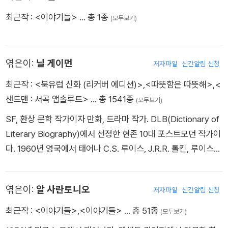
거나, 뮤지션들의 음악 작업에 영감을 주기도 했다(무어콕 역시
아가 보고 있다』의 속편이다. [중단편집] Night Moves and Ot
강렬한 이야기들을 선보였다. 월드 판타지상, 네뷸러상, 셜리 잭
최근작 :
<이야기들>
… 총 1종
(모두보기)
밴드를 만들어 활동한 경험이 있으며 지금도 간간이 앨범을 내고
her Stories (2000) On Pirates (2001) - 윌리엄 애시블레스
슨상, 제임스 팁트리 주니어상 등을 수상했다. 그 외에 『워싱턴 포
있다). 제리 코넬리우스 시리즈 중 하나인 《배경음악의 조건》(19
란 이름으로 제임스 블레이록과 공저(윌리엄 애시블레스는 팀 파
스트』와 『로스앤젤레스 타임스』, 『살롱』, 『빌리지 보이스』를 비롯
77)은 판타지 소설로는 드물게 그해 최고의 소설에 주어지는 ‘가
워스와 제임스 블레이록이 장난 삼아 만들어 낸 가공의 19세기
한 다양한 지면에 평론과 에세이를 기고하기도 한다. 『와일딩 홀
엮은이:
닐 게이먼
디언 상’을 받았다. 그의 작품들은 ‘다차원 우주’로 표현되는 독특
저자파일
신간알림 신청
시인이다.) The Devils in the Details (2003) - 제임스 블레이
Wylding Hall』은 2015년 셜리 잭슨상을 수상한 작품으로, 1970
한 세계관과 전통적인 영웅상에 반기를 든 ‘비(非)영웅’ 캐릭터들
최근작 :
<북유럽 신화 (리커버 에디션)>
,
<따뜻함은 따뜻해>
,
<
록과 공저 Strange Itineraries (2004) The Bible Repairman
년대 영국의 한 포크 록 밴드가 경험한 형언할 수 없는 진기한 사
로 지금도 대중의 큰 사랑을 받고 있다. 문학적으로도 그 공로를
샌드맨 : 서곡 앱솔루트>
… 총 1541종
(2005) A Soul in a Bottle (2007) The Bible Repairman an
(모두보기)
건을 독특한 형식으로 보여 준 이야기이다. 『뉴욕 타임스』 및 『워
인정받아 ‘월드 판타지’ 평생공로상(2000)과 ‘브램 스토커’ 평생
d Other Stories (2011) [기타] The Complete Twelve Hour
싱턴 포스트』 에서 〈주목할 만한 책〉으로 선정되는 등 관심을 받
SF, 환상 문학 작가이자 만화, 드라마 작가. DLB(Dictionary of
공로상(2004)을 수상했으며, 2008년에는 SF 문학계에 큰 족
s of the Night (1985) - 윌리엄 애시블레스란 이름으로 제임스
았다. 이 외의 작품으로 『성서 점Bibliomancy』(2003)과 일리리
Literary Biography)에서 선정한 현존 10대 포스트모던 작가이
적을 남긴 작가에게 헌정하는 ‘그랜드마스터’로 추대되었다(역대
블레이록과 공저 A Short Poem by William Ashbless (1987)
야Illyria』 (2006), 『세대 손실Generation Loss』 (2017), 『호기
다. 1960년 영국에서 태어나 C.S. 루이스, J.R.R. 톨킨, 루이스
그랜드마스터로는 아서 클라크, 아이작 아시모프, 어슐러 르 귄
- 윌리엄 애시블레스란 이름으로 제임스 블레이록과 공저 Willia
심 장난감Curious Toys』 (2019) 등이 있다.
캐럴 등의 작가에 영향을 받았다. 데이브 맥킨과 콤비를 이루어
등이 있다). 2008년 <타임스>는 ‘전후 가장 위대한 영국 작가 5
m Ashbless Memorial Cookbook (2002) - 제임스 블레이록
만든 《블랙 오키드》의 성공으로 DC 코믹스에서 새 연재물 제의
0인’으로 무어콕을 선정했다. 다차원 세계를 넘나드는 그의 주인
과 공저 Nine Sonnets (2006) - Three Days to Never에 삽
엮은이:
알 사란토니오
저자파일
신간알림 신청
를 받아 그리기 시작한 것이 8년간 35명의 화가들을 거쳐 본편
공들처럼 장르와 주류문학을 아우르는 무경계 소설가이자, 저널
입된 챕북으로, Three Days to Never의 등장인물인 프랜시스
외에도 수많은 외전을 낳은 히트작 《샌드맨》이다. 그는 이 시리
최근작 :
<이야기들>
,
<이야기들>
… 총 51종
리스트, 편집자, 뮤지션 등으로 다양한 분야에서 활동해온 마이클
(모두보기)
토머스 매러티의 이름으로 출간됐다. Three Sonnets (2007) -
즈로 윌아이즈너Will Eisner 만화산업대상을 무려 아홉 번이나
무어콕은 현재 미국 텍사스 주에서 새로운 작품을 집필하고 있다.