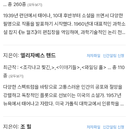
4년 The Anubis Gates로 필립 K. 딕 기념상 수상 1986년 Dinn
17)는 미국 전역에 엄청난 논란거리를 던지며 화제가 되었고, 유
… 총 260종
(모두보기)
er at Deviant’s Palace로 필립 K. 딕 기념상 수상 1993년 Last
수 언론의 커버스토리를 장식하는 등 전 언론의 집중 조명을 받았
1939년 런던에서 태어나, 10대 후반부터 소설을 쓰면서 다양한
Call로 세계환상문학상 수상 1996년 Expiration Date로 로커스
다. 하버드대학교를 우등으로 졸업한 앤더슨은 풍자 매거진 「스
필명으로 작품을 발표하기 시작했다. 1960년대 대표적인 과학소
상 수상 1998년 Earthquake Weather로 로커스상 수상 2001
파이Spy」를 공동 창간했으며, 「타임」과 「뉴요커」의 정치비평 및
설 잡지 《뉴 월즈》의 편집장을 역임하며, 과학기술적인 논리 전
년 Declare로 국제 호러 협회상 수상 2001년 Declare로 세계
문화 칼럼니스트로 활약하면서 다수의 저널리즘 상을 수상했다.
개나 묘사에 치중하는 기존의 SF를 벗어나 인간 내면과 사회 문
환상 문학상 수상 ■ 팀 파워스의 작품들 [장편] The Skies Disc
이후 3년간 「뉴욕」의 편집장을 역임했고 「뉴욕 타임스」에 기명 칼
제를 진지하게 다루는 ‘뉴웨이브’ 사조를 이끌었다. 27세 때 발표
rowned (1976) - 'Forsake the Sky'라는 제목의 개정판으로
럼을 연재했다. 방송, 영화, 연극 분야에서 활발한 활동을 하기도
지은이:
엘리자베스 핸드
저자파일
신간알림 신청
한 짧은 소설 《이 사람을 보라》로 1967년 네뷸러 상을 수상하면
도 나왔다. Epitaph in Rust (1976) - 2004년에 위의 책과 합쳐
했다. NBC가 황금시간대에 편성한 두 편의 특집방송에 책임 프
서 일찌감치 두각을 나타냈고, 시간 여행으로 예수를 만나러 가는
최근작 :
<조각나고 찢긴,>
,
<이야기들>
,
<와일딩 홀>
… 총 110
'Powers of Two'라는 제목으로 개정판이 나왔다. The Drawin
로듀서이자 수석 작가로 참여했고, ABC와 HBO와 브로드웨이
한 남자의 이야기를 통해 굴절된 인간의 심리와 종교를 정면으로
종
g of the Dark (1979) 『아누비스의 문The Anubis Gates (19
(모두보기)
극장가를 위해 몇 편의 방송 파일럿을 제작하고 각본을 썼다. 현
다루어 큰 파장을 일으켰다. 이후 잡지 편집장과 저널리스트로 활
83)』 Dinner at Deviant’s Palace (1985) 『캐리비안의 해적-
재 미국공영라디오방송이 제작하는 라디오 프로그램이자 매주 1
다양한 스펙트럼을 바탕으로 고통스러운 인간의 공포와 절망을
동하는 동안 비관적이면서도 문학적 세계관이 뚜렷한 일련의 판
낯선 조류On Stranger Tides (1987)』 『라미아가 보고 있다Th
00만 명이 청취하는 팟캐스트 <스튜디오 360>의 진행자이자
강렬하고 독창적인 플롯으로 선보이는 미국의 소설가. 1957년
타지 소설들을 발표해 입지를 쌓았다. 대표작으로 영웅판타지 장
e Stress of Her Regard (1989)』 Last Call (1992) - 아래 두
공동창작자인 그는 이 프로그램으로 ‘방송계의 퓰리처상’이라 불
뉴욕에서 태어나고 자랐다. 미국 가톨릭 대학교에서 인류학을 전
르의 걸작 ‘엘릭’ 시리즈(1963~1977), 영미 대중문화 신에서 하
권과 함께 'Fault Lines' 시리즈다. Expiration Date (1995) Ear
리는 피보디상을 2017년 수상했다.
공했다. 1988년 잡지 『트와일라이트 존』에 단편을 발표하며 소
나의 고유명사가 된 ‘제리 코넬리우스’ 시리즈(1969~2011) 등이
thquake Weather (1997) Declare (2000) Three Days to
설가로 데뷔한 이후 판타지, 공포, 공상 과학, 만화 등의 장르 그
있다. 그의 주인공들과 배경 세계는 후배 작가들의 작품에 인용되
지은이:
조 힐
Never (2006) Hide Me Among the Graves (2012) - 『라미
저자파일
신간알림 신청
리고 펑크 문화에서 신화에 이르기까지 다양한 분야를 연구하며