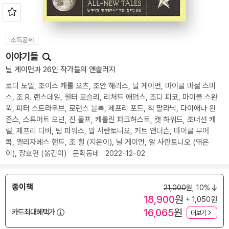
소득공제
이야기들
닐 게이먼과 26인 작가들의 앤솔러지
로디 도일
,
조이스 캐롤 오츠
,
조안 해리스
,
닐 게이먼
,
마이클 마셜 스미
스
,
조 R. 랜스데일
,
월터 모슬리
,
리처드 애덤스
,
조디 피코
,
마이클 스완
윅
,
피터 스트라우브
,
로런스 블록
,
제프리 포드
,
척 팔라닉
,
다이애나 윈
존스
,
스튜어트 오넌
,
진 울프
,
캐롤린 파크허스트
,
캣 하워드
,
조너선 캐
럴
,
제프리 디버
,
팀 파워스
,
알 사란토니오
,
커트 앤더슨
,
마이클 무어
콕
,
엘리자베스 핸드
,
조 힐
(지은이),
닐 게이먼
,
알 사란토니오
(엮은
이),
장호연
(옮긴이)
문학동네
2022-12-02
종이책
21,000
원,
10%
18,900
원
+ 1,050원
16,065
원
카드최대혜택가
더보기