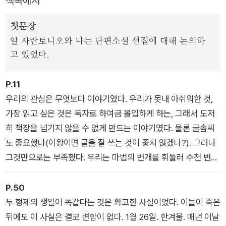
책속에서
러지 부문과 단편소설 부문을 수상했다.
첫문장
알 사란토니오와 나는 단편소설 선집에 대해 논의하
고 있었다.
P.11
우리의 관심은 무엇보다 이야기였다. 우리가 못내 아쉬워한 것,
가장 읽고 싶은 것은 독자로 하여금 몰입하게 하는, 그래서 도저
히 책장을 넘기지 않을 수 없게 만드는 이야기였다. 물론 글솜씨
도 중요했다(이왕이면 글을 잘 쓰는 것이 좋지 않겠나?). 그러나
그것만으로는 부족했다. 우리는 마법의 번개를 휘둘러 수천 번도
더 보았던 것을 마치 난생처음 보는 것처럼 펼쳐 보이는 그런 이
야기가 읽고 싶었다. 그것이 우리가 꿈꾸는 이야기였다. (「서문」)
P.50
두 형제의 생일이 똑같다는 것은 확고한 사실이었다. 이들이 죽은
뒤에도 이 사실은 결코 변함이 없다. 1월 26일. 한겨울. 매년 이날