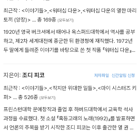
메달을 수상했다. 그는 이 상을 받은 최초의 흑인이다. 그는 대실
최근작 :
<이야기들>
,
<워터십 다운>
,
<워터십 다운의 열한 마리
해밋, 그레이엄 그린, 레이먼드 챈들러에게서 영감을 얻었고, 열
토끼 (양장)>
… 총 169종
(모두보기)
정적인 미스터리 팬인 빌 클린턴이 좋아하는 작가 중 한 명으로
1920년 영국 버크셔에서 태어나 옥스퍼드대학에서 역사를 공부
그를 꼽으면서 더욱 명성이 높아졌다. 월터 모슬리는 미국추리작
하고, 제2차 세계대전에 종군한 뒤 환경청에 재직했다. 1972년
가협회 회장, 전미도서재단 이사 등을 역임하였다.
두 딸에게 들려준 이야기를 바탕으로 쓴 첫 작품 『워터십 다운』으
로 세계적인 작가의 반열에 올랐다. 이후 『워터십 다운의 옛이야
기들 Tales form Watership Down』, 『샤딕 Shardik』, 『그네 타
지은이:
조디 피코
저자파일
신간알림 신청
는 소녀 The Girl in a Swing』, 『전염병 개들 The Plague Dog
s』 등 많은 작품들을 발표했다. 『워터십 다운』은 깊이와 긴장감,
최근작 :
<이야기들>
,
<작지만 위대한 일들>
,
<마이 시스터즈 키
문체, 구성 등 모든 것을 갖춘 걸작이자, 『반지의 제왕』과 함께 영
퍼>
… 총 526종
(모두보기)
국 판타지 문학의 계보를 이을 새로운 고전으로 찬사 받았다. 27
프린스턴대학 문예창작과 졸업 후 하버드대학에서 교육학 석사
개 언어로 번역.출간되어 세계적인 베스트셀러로 자리 잡았으며,
과정을 수료했다. 첫 소설 『혹등고래의 노래(1992)』를 발표하면
작가는 이 책으로 카네기 상과 가디언 상을 받았다. 1978년 처음
서 언론의 주목을 받기 시작한 조디 피코는 이후 출간한 열 권 이
애니메이션으로 만들어졌고, 2018년 넷플릭스와 BBC의 합작
상의 책이 모두 「뉴욕타임스」 베스트셀러로 선정되며 미국을 대