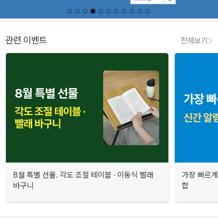
관련 이벤트
전체보기
8월 특별 선물. 각도 조절 테이블 · 이동식 빨래
가장 빠르게
바구니
합