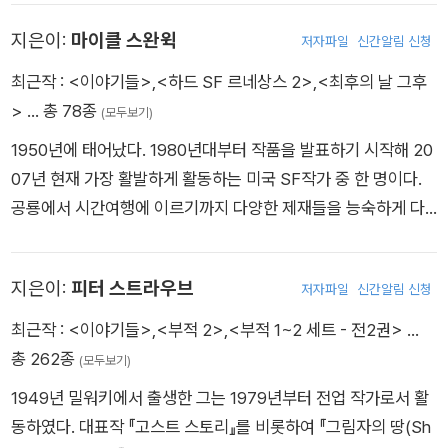
미니시리즈로 전 세계 시청자들의 관심을 모았을 만큼 꾸준한 사
표하는 작가로 떠오른다. 2003년 뉴잉글랜드 북어워드 상을 수
랑을 받고 있다.
지은이:
마이클 스완윅
저자파일
신간알림 신청
상했고, 2008년 영화화된 『마이 시스터즈 키퍼: 쌍둥이별』은 미
국도서관협회 선정 알렉스 어워드 상을 받았다. 총기 난사 사건을
최근작 :
<이야기들>
,
<하드 SF 르네상스 2>
,
<최후의 날 그후
다룬 『19분』은 뉴욕 타임스 베스트셀러 1위에 올랐으며, 2009
>
… 총 78종
(모두보기)
뉴햄프셔 플럼상을 수상하기도 했다. 그 외에 다른 작품으로 『코
1950년에 태어났다. 1980년대부터 작품을 발표하기 시작해 20
끼리의 무덤은 없다』 『거짓말 규칙』 등을 포함해 25편의 소설이
07년 현재 가장 활발하게 활동하는 미국 SF작가 중 한 명이다.
있으며, 딸 사만사 반 리어와 공저로 두 편의 청소년 소설을 썼다.
공룡에서 시간여행에 이르기까지 다양한 제재들을 능숙하게 다
현재 남편, 그리고 세 자녀와 함께 뉴햄프셔주에 살고 있다.
루어왔으며, 1998년부터 6년간 휴고상을 다섯 차례 수상한 기록
을 갖고 있다. 다른 작가와의 공동 창작이나 SF에 관한 에세이 집
지은이:
피터 스트라우브
저자파일
신간알림 신청
필에도 관심이 많다. 주요 작품으로 <진공 꽃 Vacuum Flowers
>, <조수의 정거장 Stations of the Tide>, <강철 용의 딸 Th
최근작 :
<이야기들>
,
<부적 2>
,
<부적 1~2 세트 - 전2권>
…
e Iron Dragon's Daughter> 등이 있다.
총 262종
(모두보기)
1949년 밀워키에서 출생한 그는 1979년부터 전업 작가로서 활
동하였다. 대표작 『고스트 스토리』를 비롯하여 『그림자의 땅(Sh