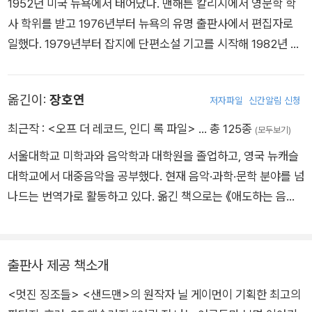
1952년 미국 뉴욕에서 태어났다. 맨해튼 칼리지에서 영문학 학
A Soul in a Bottle에 나오는 시인 샤이엔 플레밍의 <뒤늦게 발
수상하였으며, 하비상, 세계판타지문학상 단편 부문에 선정되면
사 학위를 받고 1976년부터 뉴욕의 유명 출판사에서 편집자로
굴된> 시들로, A Soul in a Bottle의 컬렉터 판에 들어 있다.
서 만화로는 최초로 문학상을 수상하는 기록을 남겼다. 일본의 일
일했다. 1979년부터 잡지에 단편소설 기고를 시작해 1982년 첫
러스트레이터 아마노 요시타카와 함께 낸 《샌드맨: 꿈사냥꾼》으
장편소설 『벌레』를 발표했다. 그후에도 SF, 판타지, 호러 장르의
로는 브람스토커상을 받음과 동시에 휴고상 후보에 올랐다. 또한
앤솔러지를 활발히 기획해 2000년 『999: 새로운 호러와 서스펜
꾸준히 단편 소설을 준비하여 1990년 발표한 《멋진 징조들》이
옮긴이:
장호연
저자파일
신간알림 신청
스 이야기』로 브램 스토커 상을 수상했으며, 닐 게이먼과 공동 편
성공하면서 문학계에서도 주목을 받기 시작했다. 최초의 장편소
집한 『이야기들』로 2010년 셜리 잭슨 상 앤솔러지 부문을 수상
최근작 :
<오프 더 레코드, 인디 록 파일>
… 총 125종
(모두보기)
설 《신들의 전쟁》은 휴고, 네뷸러, 로커스 등 3대 SF 문학상을 휩
했다.
쓸었고, 그 외 어린 독자들을 위해 쓴 《금붕어 두 마리와 아빠를
서울대학교 미학과와 음악학과 대학원을 졸업하고, 영국 뉴캐슬
바꾼 날》, 《벽 속에 늑대가 있어》, 《코렐라인》 등의 작품을 줄줄
대학교에서 대중음악을 공부했다. 현재 음악·과학·문학 분야를 넘
이 히트시키면서 그래픽 노블계에서 만큼이나 문학계에서도 인
나드는 번역가로 활동하고 있다. 옮긴 책으로는 《애도하는 음악》
정받고 있다.2008년 발표한 《그레이브야드 북》은 영국의 북트
《왜 베토벤인가》 《이 레슨이 끝나지 않기를》 《쇼스타코비치》
러스트 상 청소년 픽션 부문에 선정됐고, 미국 아동문학 부문의
《고전적 양식》 《우리 시대의 작가》 《하워드 구달의 다시 쓰는 음
최고 영예라 할 수 있는 뉴베리상, 로커스 영 어덜트상, 휴고상을
악 이야기》 《리슨 투 디스》 《뮤지코필리아》 《하늘의 모든 새들》
출판사 제공 책소개
수상했다. 또한 2010년 영국 CILIP 카네기 메달을 수상하면서
《시선들》 등이 있다.
<멋진 징조들> <샌드맨>의 원작자 닐 게이먼이 기획한 최고의
같은 책으로 뉴베리상과 카네기 메달을 동시에 석권한 첫 번째 작