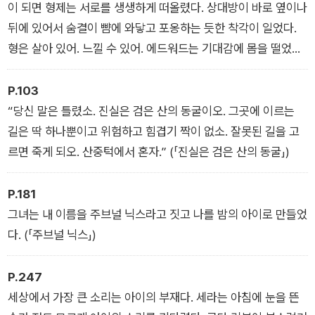
이 되면 형제는 서로를 생생하게 떠올렸다. 상대방이 바로 옆이나
뒤에 있어서 숨결이 뺨에 와닿고 포옹하는 듯한 착각이 일었다.
형은 살아 있어. 느낄 수 있어. 에드워드는 기대감에 몸을 떨었다.
녀석은 살아 있어. 느낄 수 있어. 에드거는 혐오감에 몸서리를 쳤
다. (「화석 형상」)
P.103
“당신 말은 틀렸소. 진실은 검은 산의 동굴이오. 그곳에 이르는
길은 딱 하나뿐이고 위험하고 힘겹기 짝이 없소. 잘못된 길을 고
르면 죽게 되오. 산중턱에서 혼자.” (「진실은 검은 산의 동굴」)
P.181
그녀는 내 이름을 주브널 닉스라고 짓고 나를 밤의 아이로 만들었
다. (「주브널 닉스」)
P.247
세상에서 가장 큰 소리는 아이의 부재다. 세라는 아침에 눈을 뜬