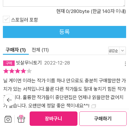
진 울프의 「바람 속의 레이프」, 다이애나 윈 존스의 「서맨사의 일
현재
0
/280byte (한글 140자 이내)
기」 등이 다양한 장르를 아우르며 독자들의 눈과 귀를 기다린다.
스포일러 포함
등록
구매자 (1)
전체 (11)
빗살무늬토기
2022-12-28
메뉴
닐 게이먼 이라는 작가 이름 하나 만으로도 충분히 구매할만한 가
치가 있는 서적입니다.물론 다른 작가들도 절대 놓치기 힘든 작가
뒤로가
진입니다. 훌륭한 작가들이 중단편집은 언제나 읽을만한 값어치
기
가 높습니다. 오랜만에 정말 좋은 책이네요^^!
공감 (
3
)
댓글 (0)
보관함담기
선물하기
장바구니
구매하기