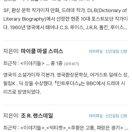
작가 반열에 올랐다. 『초콜릿』의 성공으로 조안 해리스는 12년간
SF, 환상 문학 작가이자 만화, 드라마 작가. DLB(Dictionary of
몸담았던 교직생활을 정리하고, 전업 작가로서의 삶을 시작한다.
Literary Biography)에서 선정한 현존 10대 포스트모던 작가이
조안 해리스는 미각을 자극하는 요리와 와인, 향기로운 허브와 아
다. 1960년 영국에서 태어나 C.S. 루이스, J.R.R. 톨킨, 루이스
름다운 프랑스 시골 풍경, 그리고 빛바랜 흑백의 가족 앨범 등 오
캐럴 등의 작가에 영향을 받았다. 데이브 맥킨과 콤비를 이루어
감을 자극하는 모티프들을 재료로 현실감 넘치는 인물과 눈을 뗄
만든 《블랙 오키드》의 성공으로 DC 코믹스에서 새 연재물 제의
수 없는 구성, 생생한 디테일이 돋보이는 독특하고 격조 높은 작
지은이:
마이클 마셜 스미스
저자파일
신간알림 신청
를 받아 그리기 시작한 것이 8년간 35명의 화가들을 거쳐 본편
품들을 써왔다. 『초콜릿』 이후, 『블랙베리 와인』 『오렌지 다섯 조
외에도 수많은 외전을 낳은 히트작 《샌드맨》이다. 그는 이 시리
최근작 :
<이야기들>
… 총 1종
(모두보기)
각』 『프랑스풍 주방』『성스러운 광대』 『지그와 릴』 등의 소설을 발
즈로 윌아이즈너Will Eisner 만화산업대상을 무려 아홉 번이나
표했으며, 2005년 발표한 『젠틀맨 & 플레이어』는 교사 시절을
영국의 소설가이자 각본가. 영국환상문학상, 어거스트 덜레스 상,
수상하였으며, 하비상, 세계판타지문학상 단편 부문에 선정되면
회상하며 쓴 작품으로, 그녀는 이 작품으로 다시 한번 큰 성공을
필립K . 딕 상을 수상했다. 『인트루더스』는 BBC에서 드라마 시
서 만화로는 최초로 문학상을 수상하는 기록을 남겼다. 일본의 일
거둔다. 이후 『롤리팝 슈즈』 『블루아이드보이』 등을 발표하며 작
리즈로 방영되었다.
러스트레이터 아마노 요시타카와 함께 낸 《샌드맨: 꿈사냥꾼》으
가로서 왕성한 작품 활동을 펼치고 있다.
로는 브람스토커상을 받음과 동시에 휴고상 후보에 올랐다. 또한
꾸준히 단편 소설을 준비하여 1990년 발표한 《멋진 징조들》이
지은이:
조 R. 랜스데일
저자파일
신간알림 신청
성공하면서 문학계에서도 주목을 받기 시작했다. 최초의 장편소
최근작 :
<이야기들>
,
<빅티켓>
,
<주황은 고통, 파랑은 광기>
…
설 《신들의 전쟁》은 휴고, 네뷸러, 로커스 등 3대 SF 문학상을 휩