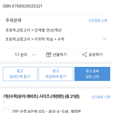
ISBN 9788926025321
주제분류
신간알림 신청
초등학교참고서
>
단계별 연산/계산
초등학교참고서
>
미취학 학습
>
수학
선물하기
공유하기
중고
중고
중고 등록
알라딘에 팔기
회원에게 팔기
알림 신청
기탄수학(유아.예비초) 시리즈 (개정판) (총 21권)
신간알림 신청
기탄 수학 A단계 4집 - 유아 4~5세, 개정판