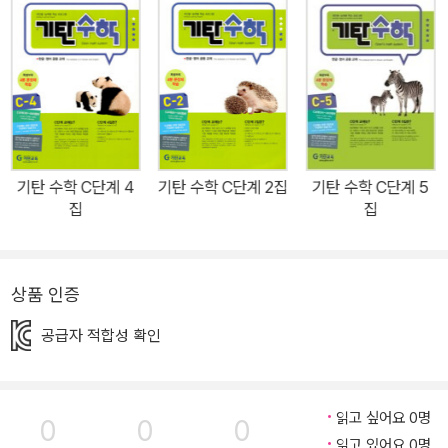
겠습니다. [기탄수학(Gitan’s math system)] 제대로 활용하기 Tip
- 기탄수학은 스몰스텝 방식에 의해 치밀하고 과학적으로 설계된 프
로그램식 학습지로, 매일 일정한 시간에 규칙적으로 집중해서 한 번
에 3장씩 풀고, 교재 1장을 푸는 데 소요되는 최소한의 요구 시간인
표준완성시간 내에 학습이 이루어지도록 지도합니다. - 유아 4세부
터 예비 중3까지 권장 대상은 있으나, 나이와 학년에 상관없이 아이
의 능력과 수준을 판단하여 아이 수준보다 한, 두 단계 낮추어서 시작
기탄 수학 C단계 4
기탄 수학 C단계 2집
기탄 수학 C단계 5
합니다. - 매 권마다 수록된 성취도테스트 및 종료테스트로 철저하게
집
집
보완학습을 할 수 있습니다. - 특별부록 4분 문장제 학습(C~M단계)
으로 연산력과 사고력을 동시에 길러 줍니다. - 연산력은 지속적인 반
복학습에 달려 있으므로 꾸준한 반복학습으로 자신감을 길러 줍니다.
상품 인증
- 한글과 함께 표기된 영어를 반복적으로 접하게 되어 자연스럽게 수
공급자 적합성 확인
학 용어들의 영어식 표현을 익히게 됩니다.
읽고 싶어요 0명
0
0
0
읽고 있어요 0명