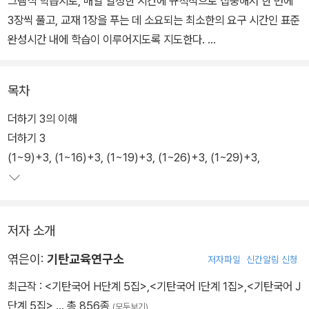
그램식 학습지로, 매일 일정한 시간에 규칙적으로 집중해서 한 번에
3장씩 풀고, 교재 1장을 푸는 데 소요되는 최소한의 요구 시간인 표준
완성시간 내에 학습이 이루어지도록 지도한다.
유아 4세부터 예비 중3까지 권장 대상은 있으나, 나이와 학년에 상관
목차
없이 아이의 능력과 수준을 판단하여 아이 수준보다 한, 두 단계 낮추
어서 시작한다. 매 권마다 수록된 성취도테스트 및 종료테스트로 철
더하기 3의 이해
저하게 보완학습을 할 수 있다. 특별부록 4분 문장제 학습(C~M단
더하기 3
계)으로 연산력과 사고력을 동시에 길러 준다.
(1~9)+3, (1~16)+3, (1~19)+3, (1~26)+3, (1~29)+3,
저자 소개
엮은이:
기탄교육연구소
저자파일
신간알림 신청
최근작 :
<기탄국어 H단계 5집>
,
<기탄국어 I단계 1집>
,
<기탄국어 J
단계 5집>
… 총 856종
(모두보기)