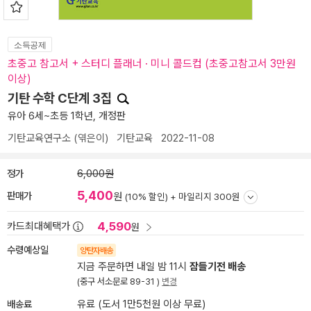
소득공제
초중고 참고서 + 스터디 플래너 · 미니 콜드컵 (초중고참고서 3만원
이상)
기탄 수학 C단계 3집
유아 6세~초등 1학년, 개정판
기탄교육연구소
(엮은이)
기탄교육
2022-11-08
정가
6,000원
5,400
판매가
원
(10% 할인) +
마일리지 300원
4,590
카드최대혜택가
원
수령예상일
양탄자배송
지금 주문하면 내일 밤 11시
잠들기전 배송
(중구 서소문로 89-31 )
변경
배송료
유료 (도서 1만5천원 이상 무료)