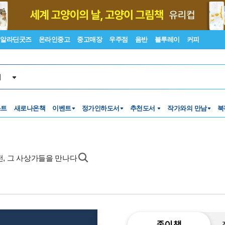
알라딘굿즈
온라인중고
중고매장
우주점
음반
블루레이
커피
서
스트
새로나온책
이벤트
정가인하도서
추천도서
작가와의 만남
북
전, 그 사상가들을 만나다
종이책