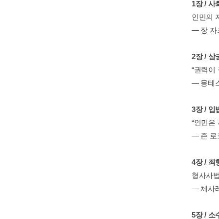
1장 / 
인민의 
― 장 
2장 / 
“권력이
― 몽테
3장 / 
“인민은
― 존 
4장 / 
형사사법
― 체사
5장 / 