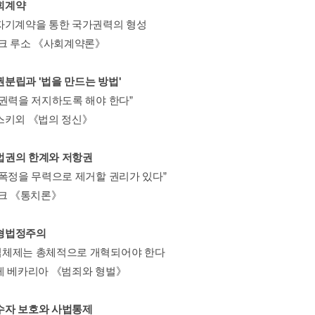
사회계약
자기계약을 통한 국가권력의 형성
자크 루소 《사회계약론》
삼권분립과 '법을 만드는 방법'
 권력을 저지하도록 해야 한다”
스키외 《법의 정신》
입법권의 한계와 저항권
 폭정을 무력으로 제거할 권리가 있다”
로크 《통치론》
죄형법정주의
체제는 총체적으로 개혁되어야 한다
레 베카리아 《범죄와 형벌》
소수자 보호와 사법통제