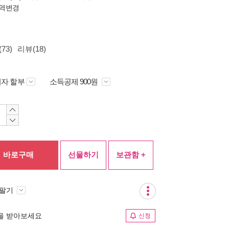
역변경
73)
리뷰(18)
자 할부
소득공제 900원
바로구매
선물하기
보관함 +
 팔기
림을 받아보세요
신청