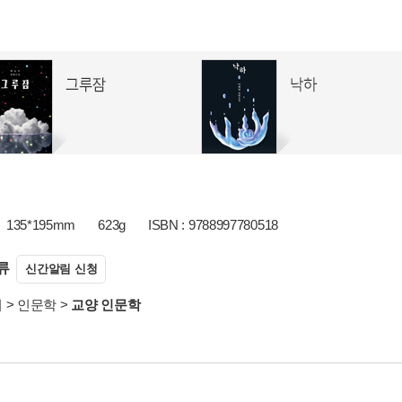
135*195mm
623g
ISBN : 9788997780518
류
신간알림 신청
서
>
인문학
>
교양 인문학