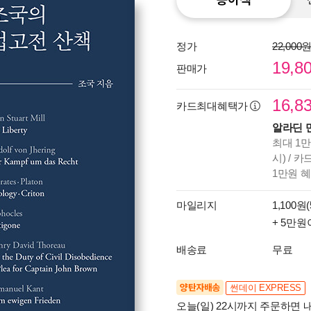
정가
22,000
19,8
판매가
16,8
카드최대혜택가
알라딘 
최대 1만
시) / 
1만원 
마일리지
1,100원(
+ 5만원
배송료
무료
양탄자배송
썬데이 EXPRESS
오늘(일) 22시까지 주문하면 내