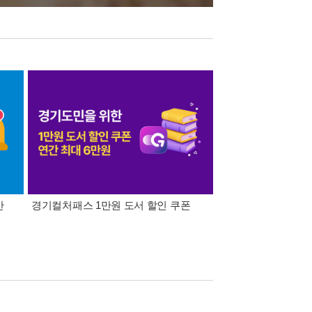
간
경기컬처패스 1만원 도서 할인 쿠폰
삼성카드가 쏜다! 알라