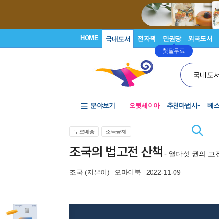
HOME
전자책
만권당
외국도서
국내도서
첫달무료
국내도
분야보기
오뒷세이아
추천마법사
베
무료배송
소득공제
조국의 법고전 산책
- 열다섯 권의 고
조국
(지은이)
오마이북
2022-11-09