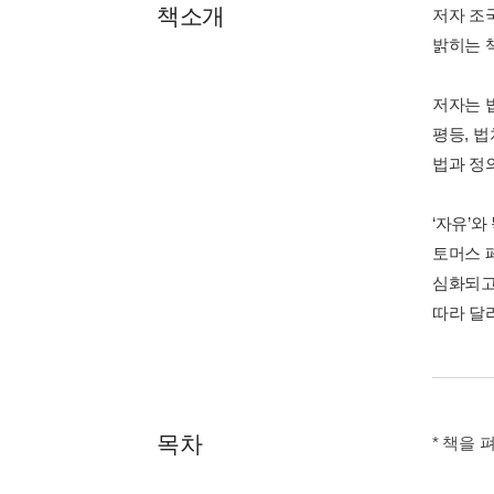
책소개
저자 조
밝히는 
저자는 
평등, 법
법과 정
‘자유’와
토머스 
심화되고
따라 달
목차
* 책을 