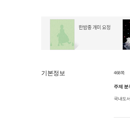
기본정보
468쪽
주제 분
국내도