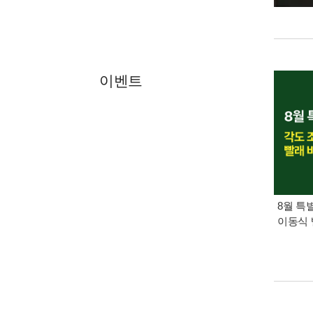
이벤트
8월 특
이동식 