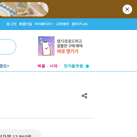
로그인
회원가입
마이페이지
고객센터
장바구니
(0)
투비컨티뉴드
펀드
북플
서재
창작플랫폼
투비컨티뉴드