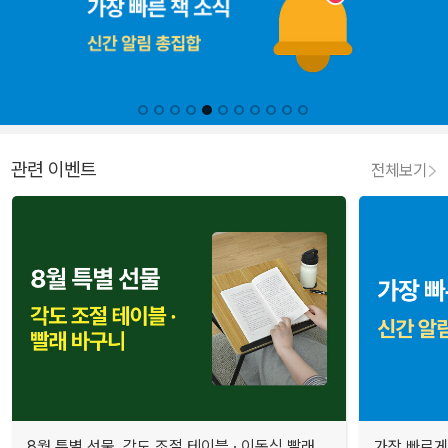
관련 이벤트
전체보기
8월 특별 선물. 각도 조절 테이블 · 이동식 빨래
가장 빠르게