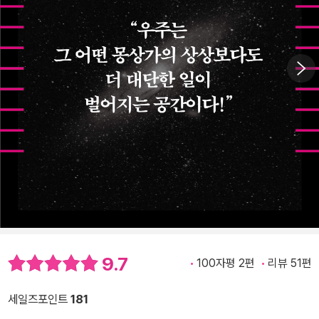
9.7
100자평 2편
리뷰 51편
세일즈포인트
181