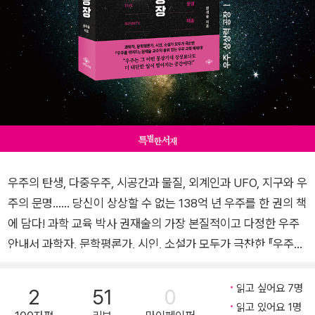
우주의 탄생, 다중우주, 시공간과 물질, 외계인과 UFO, 지구와 우
주의 문명…… 당신이 상상할 수 없는 138억 년 우주를 한 권의 책
에 담다! 과학 교육 박사 권재술의 가장 본질적이고 다정한 우주
안내서 과학자, 문학평론가, 시인, 소설가 모두가 극찬한 『우주를
만지다』 권재술 교수의 품위 있는 우주 과학 에세이 “우주는 그
어떤 몽상가의 상상보다도 더 대단한 일이 벌어지는 공간이다!”
읽고 싶어요 7명
2
51
0
과학과 문학의 조화를 이루어내어 과학자, 문학평론가, 시인, 소
읽고 있어요 1명