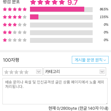
존재하는 의미를 풀어내다! 책의 추천사를 맡은 조진호 과학 전문
9.7
평점 분포
작가는 이 책을 ‘2022년에 새롭게 탄생한 제2의 코스모스’라고
86.5%
극찬해 마지않았다. 끈 이론, 급팽창, 양자론, 창조론과 진화론,
13.5%
호문쿨루스 등 분야를 가리지 않는 이야기를 다루면서도 과학을
0%
전혀 모르는 문외한까지 어렵지 않게 읽을 수 있도록 쉬운 말로
0%
꼼꼼하게 풀어내었다. 평생을 물리학에 헌신한 교육자답게 다정
0%
한 강연을 듣는 듯한 ‘우주 안내서’다. “독자들이 이 책을 읽으며
놀랍고 신비로운 세상이 저 우주에 그리고 우리 속에 있음을 발견
할 수 있기를 바랍니다. 나아가 이 발견이 저 먼 우주의 신비로 이
100자평
게시물 운영 원칙
어지기를 바라 마지않습니다.” -머리말에서 저자는 이 책을 통해
카테고리
놀랍고 신비로운 세상이 저 우주에 그리고 우리 속에 있음을 발견
할 수 있기를 바라며, 더 나아가 이 발견이 저 먼 우주의 신비로
이어지기를 바라 마지않는다고 밝혔다. 아직 우주에는 인류가 알
수 없는 부분이 많으므로 자신의 주관과 상상이 많이 들어가 있음
을 주지시키며, 이에 동조하지 않는 이들도 있을 것이라 이야기한
다. 그러나 우주를 아는 것이 지구를 아는 것이듯이, 우주를 아는
현재
0
/280byte (한글 140자 이내)