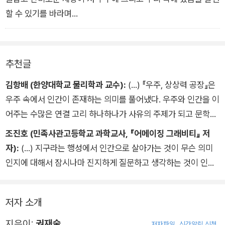
간을 생명과 문명의 이야기로 채웠습니다. 지구의 생명과 문명의
할 수 있기를 바라며...
이야기로 시작하지만, 지구의 생명과 문명에 머물지 않고 우주의
생명과 문명으로 확장했습니다. 우리 자신을 포함한 모든 존재는
저 우주와 연결되어 있습니다. 이 책에서 지구를, 지구의 생명을,
지구의 문명을 말하면서 한순간도 저 광활한 우주를 잊지 않았습
추천글
니다. 우주에서 지구를 보는 시각으로 지구의 생명과 문명을 이야
김항배 (한양대학교 물리학과 교수):
(…) 『우주, 상상력 공장』은
기했습니다.
우주 속에서 인간이 존재하는 의미를 풀어냈다. 우주와 인간을 이
생명과 정신 그리고 문명에 대해서 현대 과학은 알고 있는 것보다
어주는 수많은 연결 고리 하나하나가 사유의 주제가 되고 문학의
모르고 있는 것이 더 많습니다. 그 모르는 부분은 상상의 날개를
주제가 된다. 이 책은 태초와 태종 사이에 생명과 마음과 문명을
펼칠 수밖에 없었습니다. 답은 존재하지 않을지도 모릅니다. 하지
조진호 (민족사관고등학교 과학교사, 『어메이징 그래비티』 저
담아 인간과 우주, 그 시작과 끝을 연결하는 주요 주제들을 권재
만 답 대신 놀라움이 존재합니다. 그래서 이 책은 답이 아니라 질
자):
(…) 지구라는 행성에서 인간으로 살아가는 것이 무슨 의미
술 교수님의 고유한 선택과 글쓰기 스타일로 풀어낸 에세이다.
문을 던지고 있습니다. 생명의 본질에 대해서, 정신에 대해서, 문
인지에 대해서 잠시나마 진지하게 질문하고 생각하는 것이 인간
(…) 이 책도 독자에게 지식과 더불어 질문도 던져줄 것이다. 어려
명의 미래에 대해서 질문을 던지고 있습니다. (…)
으로서 최소한의 도리를 하는 것은 아닐까? 내가 무엇으로부터
운 주제다 보니 아직 정답이 없는 질문이 많다. 그렇기에 각자의
왔는지, 내가 존재하는 우주는 도대체 무엇으로부터 시작했고 어
지식과 사유에 기반해서 스스로 의미를 만들어 가는 공간이 생긴
저자 소개
디로 가고 있는지…… 이런 질문 말이다. 결코 한가한 질문들이 아
다. 『우주, 상상력 공장』은 과학을 통해서 우주에 인간이 존재하
니다. 가장 본질적이고 기본적인 질문이다. 이를 다루는 책들은
지은이:
권재술
저자파일
신간알림 신청