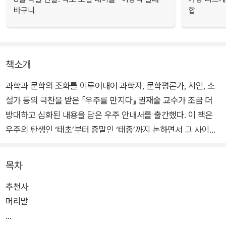
바구니
합
책소개
과학과 문학의 조화를 이루어내어 과학자, 문학평론가, 시인, 소
설가 등의 극찬을 받은 『우주를 만지다』 권재술 교수가 조금 더
방대하고 심화된 내용을 담은 우주 안내서를 출간했다. 이 책은
우주의 탄생인 ‘태초’부터 종말인 ‘태종’까지 논하면서 그 사이의
텅 빈 시간과 공간을 존재, 우주, 생명, 정신, 문명 등으로 채웠다.
과학 이론부터 아직 밝혀지지 않은 우주의 비밀을 다채롭게 담아
목차
낸 『우주, 상상력 공장』은 과학자의 지식과 시인의 상상이 결합된
추천사
특별한 과학 에세이다.
머리말
시간과 공간이란 정말 ‘존재’하는 것일까? 인간의 자아란 무엇일