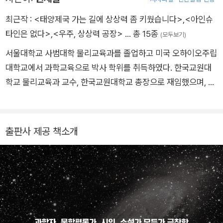
는 의미를 찾아가는 길을 보여주는 책이다.
사실 너무나 많지만 바쁜 당신을 위해서 단 한 권의 책, 권재술 작
최근작 :
<태양제국 가는 길에 상상력 좀 키웠습니다>
,
<아인슈
가의 『우주, 상상력 공장』을 제안한다. 이 책을 통해 가장 긴 시간
타인은 없다>
,
<우주, 상상력 공장>
… 총 15종
(모두보기)
동안 펼쳐지는 가장 거대한 이야기를 마주할 것이다. 이 책을 덮
서울대학교 사범대학 물리교육과를 졸업하고 미국 오하이오주립
는 순간 당신은 40억 년 전에 지구에서 우연히 출현한 생명체로
대학교에서 과학교육으로 박사 학위를 취득하였다. 한국교원대
부터 진화한 똑똑한 머리를 가진 생명체의 체면치레를 하는 것이
학교 물리교육과 교수, 한국교원대학교 총장으로 재임했으며, 한
다.
국과학교육학회 회장, 한국물리학회 물리교육분과 위원장 등을
역임하였다. 대학에서는 과학교육론과 상대론을 강의했으며, 초·
중등 과학 및 물리 교과서를 다수 집필하였다.
출판사 제공 책소개