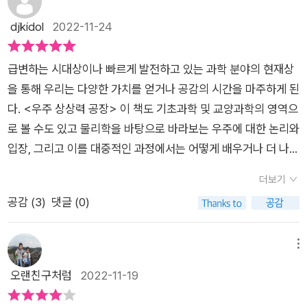
으로 나아갈 변화의 목적지 입니다. 현재라고 인식하는 순간에도
무엇인지 모르면서도 그것을 만들 수도 있고 가지고 놀 수도 있습
존과 거대한 과학을 아주 화려하게 풀어낸 시리즈였다.세부적인
djkidol
2022-11-24
이미 현재는 과거가 됩니다. 그것이 단지 0.00000001초라 하더
니다. 텔레비전이 어떤 원리로 작동하는지 모르면서도 그것을 가
것은 기억나지 않지만 거대한 흐름은 항상 머릿속에서 하나의 이
라도 이미 지나온 위치니까 시간을 되돌리는 방법이 없는 한 물리
지고 놀 수 있습니다. 생명이 무엇인지 모르는 농부도 작물을 재
미지를 만들어낸다.이제 그 이미지 사이를 채워줄 몇 가지 논리와
적으로 과거, 현재, 미래는 존재하지 않습니다. 되돌린다고 한 시
급변하는 시대상이나 빠르게 발전하고 있는 과학 분야의 현재상
배합니다. (-415-)보이저 1호는 1977년에 발사하여, 1990년 명
이론 등을 조금 알게 되었다.최초의 시작은 빅뱅이다. 빅뱅이란
간 역시 우리가 만들어낸 관념이고 개념일 뿐 실재하지 않습니다.
을 통해 우리는 다양한 가치를 얻거나 공감의 시간을 마주하게 된
왕성에서,지구로 보내는 사진 하나를 전송하였다.그 사진 속 작은
단어를 보면 늘 머릿속은 아이돌 밴드 ‘빅뱅’이 먼저 떠오른다.그
칼 세이건의 [코스모스], 찰스 다윈의 [종의 기원], 유발하라리의
다. <우주 상상력 공장> 이 책도 기초과학 및 교양과학의 영역으
점, 병왕성에서 바라본 지구의 모습을 '창백한 푸른 점'이라 말한
이미지를 지우고 엄청난 속도로 팽창하는 우주를 떠올리면 그 속
[사피언스] 등등의 책을 읽으면 좋지만 사실 관심 있는 사람이 아
로 볼 수도 있고 물리학을 바탕으로 바라보는 우주에 대한 논리와
다.1543년 코페르니쿠스의 저서로 인해 , 지동설이 검증될 수 있
도를 머리가 따라가지 못한다.얼마나 천천히 돌려야 그 속도의 일
니면 읽기도 어렵고 이해하기는 더 어렵고 ‘존재‘하는 지도 잘 모
입장, 그리고 이를 대중적인 과정에서는 어떻게 배우거나 더 나은
었다. 그로인해 교회는 발칵 뒤집히고 말았다. 천동설을 진실로
부이나마 재현할 수 있을까 상상한다.저자가 말하는 속도는 인간
르겠는 시간을 낭비하는 것만 같아 읽을 생각조차 안하게 됩니다.
형태의 미래가치 등을 그려볼 것인지도 함께 고려해 보게 된다.
믿었던 이들에게 지동설은 청천벽력같은 소식이다. 그것은 우주
이 체감할 수 있는 속도가 아니다.이론적인 숫자는 어지간한 이성
더보기
뉴턴의 운동법칙이 내게 어떤 영향력을 행사하는지, 엔트로피가
책의 저자도 과학적 논증이나 실험, 논리 등도 중요하지만 이를
의 상상력이 증명이 되는 순간이었다. 이후 17세기 고전물리학자
의 한계도 넘는다. 그 숫자를 계산해낸 과학자는 과연 그 속도를
공감 (
3
)
댓글 (0)
왜 높은 상태로만 변하는지, 아인슈타인의 일반 상대성 이론과 특
대중적, 일반적인 과정으로의 승화나 공감의 영역으로 발전시키
뉴턴에 의해, 우주에 대한 이해,물리학에 대한 니해의 수준을 높
체감할까?양자론에 따른 플랑크 시간과 공간이 10¯⁴³초와 10⁻³⁵
수상대성 이론이 ‘나‘와 무슨 관계인지, 유클리드 기하학, 입자물
는 행위가 더 중요하다고 강조하고 있다.​물론 우주라는 개념은 여
여 나갔다. 우주란 어떻게 만들어지고, 태초의 우주에 대해 궁금
미터다. 찰라의 찰라의 찰라 시간이다.시간과 공간에 대한 설명은
리학, 플랑크 상수, 쿼크, 원자와 양성자, 핵분열과 핵융합, 찬드
전히 먼 미래의 영역으로 느껴지지 마련이며 과학 분야의 현재상
메뉴
하던 찰나에, 아인슈타인의 상대성이론과 에드윈 허블에 의해, 우
다시 나를 영화 속으로 끌고 들아갔다. <인터스텔라>와 다른 SF
라세카르 한계, 블랙홀, 중력과 진화에 이르기까지 도대체 살아가
이나 발전상 등을 보더라도 여전히 전문가들의 영역이나 쉽게 예
오랜친구처럼
2022-11-19
주는 팽창한다고 말한 것이 증명되고 있다.여기에는 우주는 모이
영화들이다.너무나도 강력한 중력에 의해 주인공이 경험하는 시
는데 하등 도움이 안되는 이런 것들을 왜 알아야 하는지 의문이
측하거나 판단하기 어려운 점이 많다는 것도 체감하게 된다. 하지
는 곳보다 보이지 않는 곳이 훨씬 많으며, 빛으로 보여지지 않는
간과 외부의 시간이 다르게 흘러간다.사실 나의 상상력이 자주 막
들 것입니다. 사실 몰라도 살아가는 데 상관이 없습니다. 빅뱅의