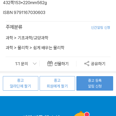
432쪽
153*220mm
562g
ISBN 9791167030603
주제분류
신간알림 신청
과학
>
기초과학/교양과학
과학
>
물리학
>
쉽게 배우는 물리학
선물하기
공유하기
중고
중고
중고 등록
알라딘에 팔기
회원에게 팔기
알림 신청