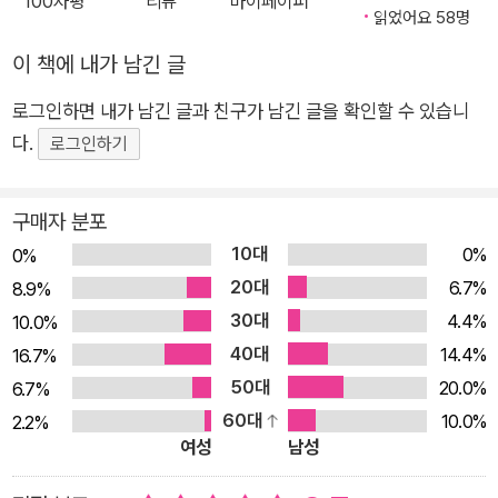
100자평
리뷰
마이페이퍼
설가 등의 극찬을 받은 『우주를 만지다』 권재술 교수가 조금 더
읽었어요 58명
방대하고 심화된 내용을 담은 우주 안내서 『우주, 상상력 공장』을
이 책에 내가 남긴 글
출간했다. 이 책은 우주의 탄생인 ‘태초’부터 종말인 ‘태종’까지
로그인하면 내가 남긴 글과 친구가 남긴 글을 확인할 수 있습니
논하면서 그 사이의 텅 빈 시간과 공간을 존재, 우주, 생명, 정신,
다.
문명 등으로 채웠다. 과학 이론부터 아직 밝혀지지 않은 우주의
로그인하기
비밀을 다채롭게 담아낸 『우주, 상상력 공장』은 과학자의 지식과
시인의 상상이 결합된 특별한 과학 에세이다. 시간과 공간이란 정
구매자 분포
말 ‘존재’하는 것일까? 인간의 자아란 무엇일까? UFO, 정말 있을
10대
0%
0%
까? 있다면 왜 아직 오지 않았을까? 우주에도 종말이 존재할까?
20대
6.7%
8.9%
현대 과학은 우주에 관하여 알고 있는 것보다 모르고 있는 것이
30대
4.4%
10.0%
더 많기에 작가는 이 책을 통해 ‘답’이 아닌 ‘질문’을 던진다. 옳고
40대
14.4%
16.7%
그름을 논하거나 단편적인 지식을 습득하는 차원에서 벗어나, 밝
50대
20.0%
6.7%
혀지지 않은 우주의 비밀을 스스로 사유하고 상상을 통해 만들어
60대
10.0%
2.2%
나가는 설렘이 가득한 책이다! “모든 존재는 우주를 갈망한다. 그
여성
남성
렇기 때문에 모든 존재는 우주적 존재이다.” 우주 속에서 인간이