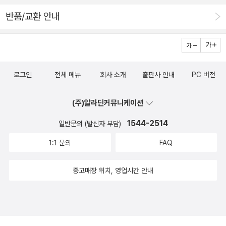
고 또 어떤 문명이 존재하겠으며 다이슨 구(球)의 신비란 얼마
가 존재하는데 이를 우주의 시작으로 보며, 우주 탄생의 순간인
구나 암흑 물질이 보통의 물질인 원자와 상호 작용을 하지 않거나
반품/교환 안내
나 엄청납니까. 인간은 겸허하게 한편으로는 내적 성찰을, 다
태초를 빅뱅이 일어나는 순간으로 인식한다. 현대물리학에서도
하더라도 아주 약하게 작용한다면 관측하는 것은 어렵다. (89
른 한편으로는 광활한 우주를 향해 지적인 시선을 둘 필요가 있으
태초에 대해서는 아는 것은 아무것도 없다. 우주의 시작점이 퍼져
쪽) 유니버스(universe), ‘하나의 세상’은 어떤 의미일까? 저자
며 또 그렇게 할 수 있습니다. *출판사에서 제공된 도서를 읽
나가는 과정을 보면, 대폭발 후 10?43초가 지날 때까지의 시기
가 우주를 정의하기 위해 제시한 개념 중 유니버스(universe)
고 솔직하게 작성한 후기입니다.
를 플랭크 시대라고 한다. 우주의 시작에서부터 10?43초까지 우
는 ‘하나의 세상’을 의미한다. 그러면 ‘하나인 세상’은 어떤 의미
로그인
전체 메뉴
회사 소개
출판사 안내
PC 버전
주의 크기는 10?33㎝였다. 플랭크 시기가 지나고 나서 10?43
가 들어있을까? 저자는 두 가지를 말한다. (128-129쪽) 우선 공
초부터 10?36초 사이, 우주가 본격적으로 커지기 시작한다. 이
간적으로 같은 공간에 존재하는 세상이라는 의미다.같은 공간이
(주)알라딘커뮤니케이션
시기에 공간이 팽창하는데, 빛보다 빠른 속도로 팽창한다. 10?3
란 접근 가능한 공간이라는 의미이다. 같은 공간에 있다면 방문
3초에서 10?36초 사이에 그 크기가 1,050배로 커진다. 우주가
1544-2514
일반문의 (발신자 부담)
가능해야 한다.직접 찾아가는 것도 방문이지만 신호를 보내거나
팽창하면 결국은 다른 생명체와 마찬가지로 태종의 순간을 맞이
1:1 문의
FAQ
받는 것도 방문이다.또한 천문학자들이 망원경으로 별을 관측하
한다. 저자는 태초에서 태종에 이르는 우주의 전 과정에서 인간이
는 것도 방문일 수 있다.결국 같은 공간에 있다는 것은 어떤 방법
라는 생명체의 탄생 과정, 인간의 정신을 구성하는 것은 무엇인
중고매장 위치, 영업시간 안내
으로든 교류할 수 있다는 것을 의미한다. 또 다른 의미는 같은 물
지, 그리고 인간이 만든 지구라는 문명에 관해 과학적이며 철학적
리법칙의 지배를 받는다는 의미이기도 하다.한때 사람들은 하늘
인 질문과 해답을 친절하게 풀어놓고 있다. 인상적인 점은 태초에
을 지배하는 법칙과 땅을 지배하는 법칙이 다르다고 생각했다.그
대해서는 우리가 언급하지만, 태종에 대해서는 잘 생각하지 않았
런데 뉴턴이 발견한 중력은 땅에 있는 물체들 사이에만 적용되는
는데, 이 책에서는 태종을 다루고 있어 흥미로웠다. 영화에서나