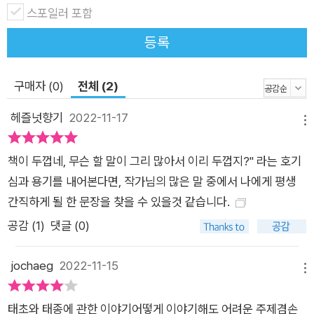
것이 우리 자신을 아는 일이다. 『우주, 상상력 공장』이 닦아놓은
스포일러 포함
태초부터 태종까지의 길을 따라가는 시간은 어느덧 나 자신의 내
등록
면을 들여다보는 시간으로 탈바꿈한다. 그 시간 끝에 독자들이
‘우주에 인간이 존재하는 의미는 무엇인가?’라는 질문에 각자 나
구매자 (0)
전체 (2)
름의 답을 내릴 수 있기를 바라본다.
헤즐넛향기
2022-11-17
메뉴
책이 두껍네, 무슨 할 말이 그리 많아서 이리 두껍지?" 라는 호기
심과 용기를 내어본다면, 작가님의 많은 말 중에서 나에게 평생
간직하게 될 한 문장을 찾을 수 있을것 같습니다.
공감 (
1
)
댓글 (0)
jochaeg
2022-11-15
메뉴
태초와 태종에 관한 이야기어떻게 이야기해도 어려운 주제겸손