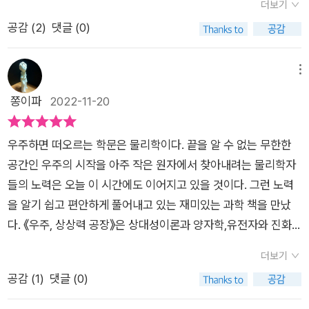
만들고 있습니다. 세계최초 ‘1억도 30초‘의 의미가 얼마나 대단
데, 우주의 모든 입자가 한 점에 모이는 순간이 바로 태초, 우주
더보기
에 대해 가르쳐 주고 있습니다. "어떤 경우에도, 인과관계에 있
한 것인지 비로소 깨닫는 순간이었습니다.살아 숨쉬는 지금, 여기
탄생의 순간인 빅뱅이 일어난 시점일 거예요. 태초에 빅뱅이 있었
공감 (
2
)
댓글 (0)
는 두 사건 순서는 어떤 기준계에서 봐도 바뀌지 않습니다(p4
가 기적이라는 사실을 거대한 우주의 태초와 수 많은 시간의 경과
다는 것이 과학적 결론인데, 빅뱅 이전은 물질이 생기기 전이라고
9)." 기준이 바뀌면 모든 게 바뀝니다. 그 와중에, 인과관계라
에서 배우게 됩니다. 태어나면 누구나 죽습니다. 우주 또한 태초
봐야 하니까 공간과 시간의 개념이 무의미해져요. 빅뱅 이전이 궁
는 족쇄가 채워진 두 사건(혹은 그 이상)은 부동의 순서를 가
메뉴
가 있으면 태종이 있을 것 입니다. 끝이 있음을 알아도 살아야 하
금한 건 어쩔 수 없지만 그건 과학의 영역을 넘어선 상상이라서
질 뿐이라는 게 놀랍습니다. 이의 근본적인 원인은 엔트로피 제
쫑이파
2022-11-20
는 것과 같이 우리는 우주에 대한 상상력의 끈을 놓아서는 안됩니
증명할 방법이 없어요. 그러니 과학은 빅뱅이 진정 태초라고 주장
2 법칙에 의해 설명됩니다. 혼란과 무질서는 증가하는 방향으
다. ‘우주, 그리고 생명과 문명의 미래‘를 담은 [우주, 상상력 공
하는 거예요.물질이 모여서 생명이 되고, 생명이 생각을 만들어냈
로 치달을 뿐, 그 반대의 진행은 지극히 어렵다는 뜻이죠. 파인
장]에 여러분을 초대합니다. 관심있고 흥미를 느끼는 만큼 무엇
고, 생각이 문명을 만들어냈어요. 생명과 생각이 모두 물질에서
우주하면 떠오르는 학문은 물리학이다. 끝을 알 수 없는 무한한
만 다이어그램은 우리처럼 과학에 무지한 독자들에게도 시간
이든 가져갈 수 있습니다.꿈 꾸는 자에게 행운이 있기를. [우주,
나온 것이지만 물질이 원래부터 가지고 있었던 속성은 아니에요.
공간인 우주의 시작을 아주 작은 원자에서 찾아내려는 물리학자
의 역행이 왜 불가능한지 직관적으로 잘 가르쳐 줍니다. 그런
상상력 공장]을 추천 합니다.*출판사 제공 도서#우주상상력공장
생명은 어디서 와서 어디로 가는 것일까요. 생각이란 무엇일까요.
들의 노력은 오늘 이 시간에도 이어지고 있을 것이다. 그런 노력
데 책 p52에서는 "시간을 역행하는 전자"로서 양전자가 정의됩
#권재술 #특별한서재 #우주과학에세이#책추천 #책스타그램 #
우주를 설명하기 위해서는 물질과 더불어 +α (플러스 알파)가 있
을 알기 쉽고 편안하게 풀어내고 있는 재미있는 과학 책을 만났
니다. 물리학적으로는 역설이고 모순이자 개념붕괴에 가깝지
우주 #과학에세이 #빅뱅 #진화
어야 해요. α 의 실체는 무엇일까요. 하나 더하기 하나가 둘이 아
다. 《우주, 상상력 공장》은 상대성이론과 양자학,유전자와 진화
만 수학적으로는 이게 얼마든지 가능하다는 거죠. 수학에서는 이
니라 둘 이상이 되는 이상한 덧셈 법칙이 우주의 다양성을 나타내
그리고 정신과 의식까지 과학 전반에 대해 이야기하고 있다. 물
것 외에도 평범한 인간의 상식으로는 전혀 감 잡을 수 없는, 터무
더보기
는 근본 원리라고 해요. 1 + 1= 2 + α 에서 이 α 가 우주 생성의
리, 화학, 생물, 종교 등 하나 만으로도 지루하고 난해한 이야기를
니없이 여겨지는 패러독스가 얼마든지 도출되며 언제쯤이
공감 (
1
)
댓글 (0)
핵심이에요. 만약 α 가 없다면 우주는 그냥 원자들의 집합체였을
정말 폭넓게 다루고 있다. 원자들이 세상이라는 건물의 벽돌이라
나, 또 어떤 방식으로 물리학적인 해석이 가능해질지가 궁금해집
거예요. 세상은 1로 만들어져 있지만, 1이 모여서 만들어내는 α
면 분자는 건물의 색상이자, 질감입니다.정원을 텍스트적인 존재