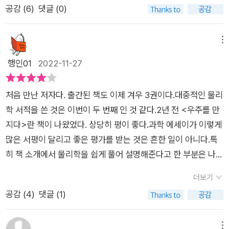
의 의식을 규명할 수 있을 정도로 똑똑한가 하는 문제입니다. 나
공감 (
6
)
댓글 (0)
이라면 이렇게 존재하지 않는 것을 상상할 수 있다는 것 입니다.
는 인간의 두뇌가 대단하기는 하지만 극도로 대단한 물건은 아닐
[우주, 상상력 공장]이 태초에서 시작하여 태종의 마지막 순간을
것으로 생각합니다. 이 우주에 인간보다 더 뛰어난 두뇌(?)를 가
상상하는 것과 같습니다. ‘빅뱅‘이 있기 전 우주의 상태는 우리의
메뉴
진 존재가 없을까요? 간간히 생각해서 인간의 두뇌는 4차원 공
상상력으로도 한계치를 넘습니다. 상상할 수 있는 가장 첫 시작을
행인01
2022-11-27
간을 시각화하느 것조차 불가능합니다. 이것만 보아도 인간의 뇌
‘빅뱅‘으로 두고 시간에 따른 흔적들을 추적해 보겠습니다. 138
가 모든 것을 '이해'할 수 있는 만능 기계가 아님은 분명합니다. (-
억년 전 태초가 있었고 그로 인해 ‘존재‘들이 등장합니다.물질이
325-)Life 1.0 은 거의 40억 년전에 시작되었습니다. Life 1.0
처음 만난 저자다. 출간된 책도 이제 겨우 3권이다.대중적인 물리
모여서 생명이 되고, 생명이 생각을 만들어냈습니다. 생각이 문명
에서 한 생명체는 자기가 태어났을 때의 하드웨어와 소프트웨어
학 서적을 쓴 것은 이번이 두 번째 인 것 같다.2년 전 <우주를 만
을 만들어냈고요. 생명과 생각이 모두 물질에서 나온 것이지만 물
를 그대로 유지하면서 생을 마감합니다. 이 하드웨어와 소프트웨
지다>란 책이 나왔었다. 상당히 평이 좋다.과학 에세이가 이렇게
질이 원래부터 가지고 있었던 속성은 아닙니다. (41쪽)상상해 보
어는 전적으로 진화에 의존할 수밖에 없습니다.미생물에서부터
많은 서평이 달리고 좋은 평가를 받는 것은 흔한 일이 아니다.특
십시오. 당신이 빛이 전혀 들어오지 않는 곳에 홀로 존재하고 있
인간을 제외한 동물에 이르기까지 생명의 대부분이 이 단게에 머
히 책 소개에서 물리학을 쉽게 풀어 설명해준다고 한 부분은 나의
습니다. 얼마만큼의 시간이 지났는지 알 수 있습니까? 시간의 존
물고 있습니다. 송아지는 태어나서 죽을 때까지 거의 자기의 본능
시선을 강하게 끌어당겼다.예전에 비해 집중력이 많이 떨어지고,
재를 느낄 수 있습니까? 막연하게 있다고 믿었던 시간이 상대적
더보기
으로 살아갑니다. 거기에 새로운 학습이란 극히 미약합니다. (-3
과학에 대한 공부 의지가 많이 사라졌기에 더 끌렸다.태초에서 시
이라는 사실을 깨닫게 됩니다. 그동안 우리가 ‘시간‘이라고 생각
공감 (
4
)
댓글 (1)
86-)하지만 나는 의식을 획득하는 날이 올 것이라고 조심스럽게
작해 태종으로 마무리한다.그 사이를 채우는 소재들은 존재, 우
했던 것은 물질의 변화 입니다. 지나간 과거도 물질이 지금의 위
예상해봅니다. 인공지능이 의식을 획득한다는 것이, 의식이 무엇
주, 생명, 정신, 문명 등이다.태종이란 단어를 보면서 머릿속에는
치에 오기까지의 과정이었고, 다가올 미래는 현재의 위치에서 앞
인지 인간이 다 이해할 수 있다는 의미가 아닙니다. 어떤 물건이
오래 전 읽었던 <삼체> 시리즈가 떠올랐다.우주와 외계문명, 생
메뉴