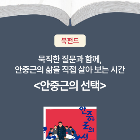
것이 아니라 천체들 사이에도 작용한다. 그래서 중력을 만유인력
등장할 것 같은 다중우주론을 지지하는 과학자가 많다는 점과 대
이라고도 부른다. 우주에서 셰익스피어를 만난다. “호레이쇼, 하
통일 이론과 끈 이론을 추이를 알고 싶다는 점과 인간도 우주라는
늘과 땅에는 너희 철학이 몽상하는 것보다 더 많은 것이 있다
시스템 속 일부라는 내용은 흥미롭다, 시간과 공간이라는 인식하
네.” 이건 셰익스피어의 『햄릿』에 나오는 말이다.이걸 저자는 이
지만 증명할 수 없는 주제에 관해서는 과학 교육에 오랜 기간 힘
렇게 풀이한다. 우주론이 과학의 영역으로 들어오면서 과학자의
써온 저자가 일반인이 어려워하는지 무엇인지 잘 알고 있어 쉬운
상상력은 문학이나 예술의 상상을 뛰어넘게 되었습니다. “우주에
말로 친절하게 설명한다. 나 역시 정확하게 이해하긴 어려웠지
는 너희 철학이 몽상하는 것보다 더 많은 것이 있다네”라고 한 셰
만, 뭔가 알게 된 듯한 지적인 만족을 느낀다. 동시에 물리학을 기
익스피어의 말은 놀라운 예언이다. (125쪽) 셰익스피어는 비단
본으로 통합과학의 광범위한 영역을 다루고 있어 참고문헌에서
여기서만 등장하는 게 아니다.태초를 설명하는 부분에서도 나온
다루는 세부적인 분야에 대한 궁금증이 일었다. 조진호 박사
다. 아무것도 없는 곳에서는 아무것도 나오지 않는다. (16쪽)(not
의 ‘게놈 익스프레스’, 끈 이론의 브라이언 그린의 도서들, 도킨스
hing comes of nothing.) 셰익스피어의 『리어왕』에 나오는 말
의 이기적 유전자, 칼 세이건, 슈뢰딩거, 로저 펜로즈의 도서들까
이다.[King Lear is telling his daughter Cordelia that she wi
지 이 책을 기본으로 심화학습에 대한 욕심이 일었다. 과학이 발
ll gain no favors from him if she does not make elaborate
전할수록 인간이 인식하는 우주는 더 크게 확장했다. 고전역학이
speeches saying she loves him.] 인간이 신을 믿는 이유는?
모든 현상을 이해할 수 있을 거라는 생각은 상대론과 양자론에 따
(421쪽) 하나는 이 세상을 이해하려는 데서 오는 것이다.또 다른
라 새로운 전환을 맞이했다. 과학자들이 연구하고 발견하는 결과