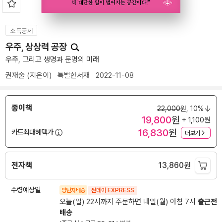
소득공제
우주, 상상력 공장
우주, 그리고 생명과 문명의 미래
권재술
(지은이)
특별한서재
2022-11-08
종이책
22,000
원,
10%
19,800
원
+ 1,100원
16,830
원
카드최대혜택가
더보기
전자책
13,860
원
수령예상일
양탄자배송
썬데이 EXPRESS
오늘(일) 22시까지 주문하면 내일(월) 아침 7시
출근전
배송