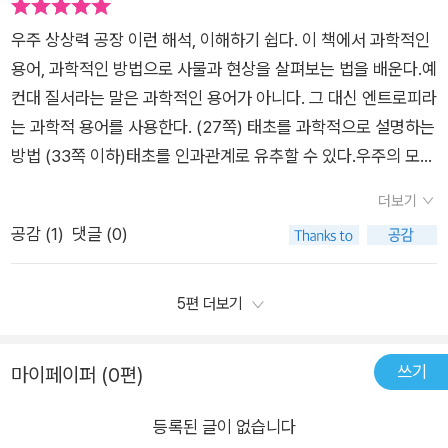
학의 영역으로 들어오면서 과학자의 상상력은 문학이나 예술의
고는 한다. 진화를 다룬 책에서 국회의원을 만나본 적이 있는가?
리 우주는 멸망으로 향해 치닫는 중입니다. 다만 개체의 생명
단한 일이 벌어지는 공간이다!” 우주에 관해 알면 알수록 우주의
상상을 뛰어넘게 되었어요. 우주를 알면 알수록 모든 존재는 놀라
국회의원이 과학 책에 등장한 까닭을 이 책을 통해서 만나보길 바
우주 상상력 공장 이런 해석, 이해하기 쉽다. 이 책에서 과학적인
이 너무도 짧기에 그 파멸을 끝내 목격하거나 관여, 참여할 수 없
경이에 놀라게 된다. 중세 시대까지 인간이 하늘의 중심인 줄 알
운 존재임을 깨닫게 되는 것 같아요.
란다.저자는 머리말을 통해서 '이 책은 우주의 시작과 끝을 논하
용어, 과학적인 방법으로 사물과 현상을 살펴보는 법을 배운다.예
고 따라서 무심해하거나 초연할 수 있습니다. 사실 개체의 생명
았으나, 태양이 중심이라는 사실을 사람들은 쉽사리 받아들이지
면서 그 사이의 텅 빈 시간과 공간을 생명과 문명의 이야기로 채
컨대 질서라는 말은 과학적인 용어가 아니다. 그 대신 엔트로피라
뿐 아니라 종(種)의 지속도 찰나임은 마찬가지입니다. 저자
못했다. 오늘날 태양은 우주의 중심에서 벗어난 은하의 일부분이
웠습니다.'(p.9)라고 말한다. 물리학을 시작으로 유전학 그리고
는 과학적 용어를 사용한다. (27쪽) 태초를 과학적으로 설명하는
는 꼭 우주의 멸망만 환기하는 게 아니라 지구라는 행성의 위기
라는 사실과 우주의 크기를 헤아릴 수 없다는 사실은 인식하기가
인공지능, UFO까지 과학에서 만나 볼 수 있는 모든 것들에 대해
방법 (33쪽 이하)태초를 인과관계로 유추할 수 있다.우주의 모든
(로 말미암았던 대멸종), 은하 단위에서의 종말까지도 거론하
만만치 않다. 내 앞을 지나가는 구급차의 사이렌 소리가 커졌다가
들려주고 있다. 과학을 이렇게 재미나고 흥미로운 이야기로 만들
현상에는 원인이 있다. 모든 것에 원인이 있기 때문에 사건에 대
며 너무도 덧없고 미미한 인간의 역량 한계 때문에 이 모든 심각
길고 작아지는 효과를 도플러 효과라 한다. 이는 공간의 팽창으로
더보기
어낸 저자 권재술의 스토리텔링 능력이 놀랍기만 하다. 정말 다양
한 원인을 밝히는 것이 가능하고, 원인이 결과를 낳기 때문에 현
한 이슈가 그저 먼나라 이야기로만 들리는 부조리를 지적하기
설명할 수 있는데, 빛의 파장도 공간의 팽창과 함께 길어질 수밖
공감 (
1
)
댓글 (0)
한 과학 이야기가 재미와 흥미로 차서 넘치는 종합 선물 세트 같
재를 기반으로 미래를 예측하는 것이다. 해서 때로는 현재를 기반
도 합니다. "무한한 시간이야말로 진화의 무기(p264)" 사실 진
에 없다. 우주가 팽창한다는 사실은 스펙트럼선에서 적색편이를
은 책이다. '특별한 서재로부터 도서를 제공받았습니다.'
으로 해서 과거도 살펴볼 수 있는데, 바로 빅뱅이 그것이다. 시간
화론의 많은 난제가 여전히 풀리지 않는 건 진화의 호흡이 너무
발견한 베스토 슬라이퍼에 의해서다. 그의 논문을 관측으로 입증
은 변화에 대한 관념이고, 변화를 기술하기 위한 가상적 개념일
5편 더보기
도 길기 때문입니다. 그처럼 긴 시간의 단위라면 사실 무슨 사건
한 이는 에드윈 허블이었다. 물리학자들이 포기할 수 없는 하나의
뿐이다. (46쪽) 암흑 물질에 대한 설명이 이렇다.무엇이 존재한
이라도 일어날 수 있습니다. 반면 찰나에도 일어날 수 있는 의식
법칙은 열역학 제2 법칙인 엔트로피 법칙이다. 자연에서 일어나
다는 사실을 우리가 알아차리는 것은 그것이 보이거나 만져지기
이란 것의 실체는 또 무엇입니까? p320에서는 로저 펜로즈의 견
쓰기
는 변화는 질서에서 무질서로 변하며 엔트로피가 낮은 상태에서
마이페이퍼 (0편)
때문이다.보인다는 것은 빛을 흡수하거나 발산하기 때문이고, 만
해를 인용하여 의식의 정의 네 가지를 소개하지만 사실 이 외
높은 상태로 변한다고 한다. Photo by Greg Rakozy o
져진다는 것은 물질과 상호작용하기 때문이다. 암흑 물질은 빛을
등록된 글이 없습니다
에 또 어떤 정의가 가능할지 누가 알겠습니까. 우주엔 우리 말
n Unsplash그렇다면 엔트로피가 가장 낮은 완전한 질서인 상태
흡수하지도 않고 발산하지도 않기 때문에 보이지 않는 것이다. 더