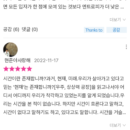
면 모든 입자가 한 점에 모여 있는 것보다 엔트로피가 더 낮은 상
태가 있을 수 있을까요? 그런 상태는 존재할 수 없습니다. (-32-)
더보기
중력은 별을 붕괴시키는 주범입니다. 하지만 중력은 별을 붕괴시
공감 (
6
)
댓글 (0)
켜 중성자별을 만드는것에 머물지는 않습니다. 마지막 단계는 바
로 블랙홀입니다. (-98-)급팽창도 우주의 아주 초기, 아주 작은
공간에서 일어났고, 이 급팽창이 있었다면 다중우주가 불가피한
메뉴
결론이 되었습니다. 휴 에버렛의 평행 우주도 양자역학의 슈뢰딩
현준아사랑해
2022-11-17
거 방정식을 해석하는 과정에서 나온 것입니다.수없이 많은 풍경
우주도 초미세 구조에 관한 끈 이론에서 나온 것입니다. 이처럼
시간이란 존재합니까?과거, 현재, 미래.우리가 살아가고 있다고
아주 작은 세계와 아주 큰 세계는 불가분의 관계에 있습니다. (-1
믿는 ‘현재‘는 존재합니까?[우주, 상상력 공장]을 읽고나서야 어
63-)달은 38만 키로미터, 태양은 1억 5000만 킬로미터, 별들은
디서 어디까지 우리가 착각하고 있었는지를 알게 되었습니다.우
수백, 수천, 수억 광년 떨어져 있지만, 그냥 우리에게서 멀리 있는
리는 시간을 본 적이 없습니다. 하지만 시간이 흐른다고 말하고,
존재만은 아닙니다. 우리의 생존이 이들과 밀접히 연결되어 있습
시간이 없다고 말하기도 하고, 있다고도 말합니다. 시간을 거슬러
니다. 나와 달은 하나입니다. 나와 저 별들이 하나입니다. 온 우주
과거를 떠올리기도 하고, 아직 오지 않은 시간인 미래를 상상하여
가 하나입니다. (-245-)더 큰 문제는 인간의 두뇌가 정말로 자기
더보기
꿈을 꾸기도 합니다. 지구상의 수 많은 생물들과 인간이 다른 점