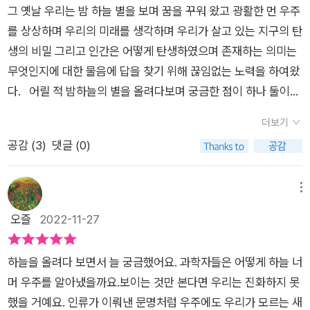
만 이런 현실에 대해 침묵하거나 잘못된 이론과 사례를 통해 판단
곳의 질량을 계산하는 방법은 여전히 우주의 미스터리였다.우주
히는 부분도 이 부분이다. 중력과 시간의 관계 말이다.물리학이
그 옛날 우리는 밤 하늘 별을 보며 꿈을 꾸워 왔고 광활한 먼 우주
순간부터 생겨났다는 우주가 팽창을 하든 쪼그라들어 하나의 점
할 경우 오판을 할 수도 있고 급변하는 미래를 준비하지도 못하며
를 이해한다는 것은 여전히 상상력에 의존하고 있다, 인간의 뇌르
발달하고, 새로운 연구 결과가 나오고, 이론이 정립되면서 우주를
를 상상하며 우리의 미래를 생각하며 우리가 살고 있는 지구의 탄
으로 돌아가든 현재 유기체 생명력의 한계 100년를 사는 인간이
더 큰 부정적인 결과를 초래할 수도 있다는 점을 알아야 한다. 그
작은 소우주라고 말한다. 1977년 쏘아올린 보이저 1호가 지나왔
아주 미세하게 더 알게 되었다.‘급팽창’ 이란 단어를 어딘가에서
생의 비밀 그리고 인간은 어떻게 탄생하였으며 존재하는 의미는
왜 걱정을 하고 알아야 하겠습니까. 하지만 우린 궁금합니다. 인
래서 저자는 우주의 가치에 대해 주목하며 생명과 문명, 그리고
던 우주의 길, 그 길에 대해서, 우리는 여전히 우주에 대한 이해가
본 듯한데 이번에 좀더 배웠다.‘존재’에서 암흑 물질과 암흑 에너
무엇인지에 대한 물음에 답을 찾기 위해 끊임없는 노력을 하여왔
간이 가진 능력, 미래를 상상하는 그 능력 때문에 더욱 다가올 세
시간과 공간, 이어지는 인공지능 사회나 미래의 모습에 대해서도
부족한 상태였으며, 태양게ㅖ르 지나 성간여해을 하느 보이저 1
지를 다루었는데 인식의 영역을 조금 더 확장하게 되었다.다중우
다. 어릴 적 밤하늘의 별을 올려다보며 궁금한 점이 하나 둘이
상이, 보이지 않는 우주가 궁금합니다. 우리가 살아가는 지구 자
자유롭게 서술하고 있는 것이다. 특히 우리는 인공지능 시대를 살
호의 수명이 이제 다 되어 퇴역 수순을 밟고 있었다.물리학 주에
주 이론은 최근 선택에 의한 분기와 우주의 탄생이란 부분이 엔트
아니었습니다.저렇게 예쁘게 반짝이는 별은 어떻게 생겨났고, 어
체에 대해서도 5퍼센트 정도만 알고 있음에도 대기권 너머의 세
지만 현실에서 느끼는 부분은 여전히 부족하거나 아직까지는 상
더보기
서, 여전히 어렵게 느껴지는 양자이론에 대해서, 명확히 아는바가
로피와 엮이면서 복잡해졌다.‘생명’의 장에서 지구의 탄생과 인류
떻게 밤하늘에 떠있으며 얼마나 멀리 있는 것인지 그리고 저 별에
상이 궁금합니다. 이 책을 읽어야 하는 이유이기도 합니다. 방대
용화, 대중화의 과정에 머물고 있다는 점을 알게 된다. 책에서도
공감 (
3
)
댓글 (0)
없다. 물론 스티븐 호킹의 불랙홀과 우주 천문 관련 기술이 집약
가 지구의 우세종이 된 것이 얼마나 우연인지 알게 된다.인류세로
는 과연 생명체가 살고 있는지 등 많은 궁금증이 있었습니다.그
하고 깊은 책들을 통찰하고 해석하는 것은 연구자들에게 맡기고
이런 가치에 대한 이해도 필요하나, 지난 세월과 시간 속에서 우
됨으로서, 아인슈타인의 중력파가 블랙홀의 융합과정에서,정확
불리는 현재를 대멸종과 엮어 간결하게 풀어 설명한 부분도 좋았
해답은 학창시절 과학과목 학습을 통해 다양한 책과 뉴스 그리고
시간의 흐름, 변화를 목격하는 것과 같이 눈에 보이는 현상들을
리 인류가 어떤 발전과 발견 등을 통해 과학을 성장시켰고, 이로
히 검출할 수 있다.이 책에서는 우주의 상상력에 대해 태초, 존재,
다.덕분에 여섯번 째 대멸종에 관심이 생겼다. 나의 생존 시기와
방송 등을 통해 많은 궁금증이 해소되었지만 과학이란 솔직히 어
메뉴
알아가기 위해 [우주, 상상력 공장]에서 만들어낸 설명서로 생각
인해 발견되거나 결과로 만들어진 부분은 무엇인지도 자세히 조
우주, 생명, 정신,문명,태종으로 구분짓고 있으며, 지구에서 인간
는 관계없을 테지만.유전자에 대한 설명도 조금 어려웠지만 유익
려운 학문이라 잘 이해가 되지 않는 부분도 많았다. 바로 이 책
오즐
2022-11-27
의 폭을 넓히는 것, 이것이 지금 필요한 전부 입니다.필요하더라
명하고 있다. 또한 우주라는 거대한 의미가 갖는 부분에 대해서도
이라는 존재와 생명이 만들어질 수 있는 조건은 무엇이며, 인간
했다.이것을 진화와 이어서 설명할 때 ‘돌연변이와 자연선택’이
은 우주의 시작과 탄생 과정부터 시간, 공간, 물질의 존재, 생명의
도 재미가 없으면 도루묵 입니다. 그런점에서 [우주, 상상력 공
이를 현실적인 관점에서 바라보거나 풀어내려는 노력과 사실적
뿐만 아니라 여느 생명체가 살 수 있는지구형 행성을 찾고 있으
핵심이라고 배운다.진화의 무기로 시간을 꼽았는데 인간의 생명
탄생과 진화과정, 인간의 정신세계와 문명 그리고 종말까지 전문
장]은 새로운 지식으로 흥미를 유발하고, 기존의 수많은 이론들
인 부분에 대한 주목, 그리고 다소 상상력이 더해진 부분에 대해
하늘을 올려다 보면서 늘 궁금했어요. 과학자들은 어떻게 하늘 너
며,앞으로 인간의 고유한 의식을 어떻게 인공지능으로,과학기술
이 겨우 100년 정도인 것을 생각하면 절로 고개가 끄덕여진다.창
과학교육 교수님의 우주관련 학문을 비롯한 물리학, 화학, 생물
을 잘 엮어서 스토리를 만들어 지루하거나 재미가 없다는 생각 자
서도 충분히 일어날 수 있는 미래의 변화상이라고 표현하고 있는
머 우주를 알아냈을까요.보이는 것만 본다면 우리는 진화하지 못
로 구현할 수 있는지 하나 둘 찾아서 우주의 미스터리, 우주의 숨
조론의 비과학성을 꼬집고, 외계인 이야기로 넘어가는데 상당히
학, 문명사 까지 다양한 내용으로 알차게 구성되어 있다. 빅뱅,
체를 하지 못하게 만듭니다. 조금만 관심있는 사람이라면 우리나
점이 특징적인 책이다.​<우주 상상력 공장> 이미 많은 국가와 기
했을 거예요. 인류가 이뤄낸 문명처럼 우주에도 우리가 모르는 새
겨진 진실에 대해서, 답을 구하고 있었다.즉 우주를 이해하고, 우