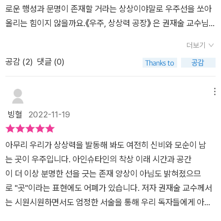
재밌다.과학자는 아는 것보다 모르는 것이 더 많다.하나를 알게
태초의 시작은 고밀도로 압축된 뜨거운 한 점이 팽창으로 대폭발
라의 인공 태양 기술이 세계 최초, 세계 최대 성과를 내고 있다는
업, 다양한 주체들이 우주에 관심을 나타내고 있고 이를 실행하려
로운 행성과 문명이 존재할 거라는 상상이야말로 우주선을 쏘아
주의 태초에 대해 이해하기 위해서, 허블망원경이 퇴역하고, 제임
되면 모르는 것이 두 개 늘어난다고 했을 때 공감했다.한 작가를
을 일으키며 우주가 탄생하고 물질의 시작이자 시간과 공간의 시
사실을 알 것입니다. 그런데 그 세계 최초, 최대가 고작 몇초, 몇
는 구체적인 움직임 또한 함께 일어나고 있다는 점에서도 우주는
올리는 힘이지 않을까요.《우주, 상상력 공장》 은 권재술 교수님
스 웹 우주망원경(JWST)이 발사되었으며,앞으로 우리는 가까
알게 되고, 그 작가를 통해 다른 작가를 알게 되면서 읽어야 하는
작됩니다.모든 만물은 물질로 이루어져 있습니다. 물질이 모여 생
십 초의 성공이라고 뉴스에서 대서특필 할 때 이상하지 않았습니
특별한 의미와 그 상징성을 갖고 있다. 책을 통해 과학이나 물리
의 우주 과학 에세이예요.이 책은 지구의 생명, 문명으로 출발하
운 시일에 우주 여행을 꿈꾸고 있다.
작가가 늘어났었다.이런 경험이 이 책을 읽으면서 머릿속을 스쳐
명이 되고, 생명이 생각을 만들고 생각이 문명을 만들어 냈습니
더보기
까? 그게 왜 대단한지, 그게 무슨 의미인지, 얼마나 대단한 건지.
학 등의 방식과 접근을 통해 더 깊이있는 배움의 시간을 가져볼
여 우주로 이어지는 생명과 문명의 미래를 다루고 있어요.생명과
지나갔다.새로운 지식도 많이 배웠고, 기존의 지식도 재정립했다.
다.시작이 있으면 끝이 있습니다.종말의 의미와 죽음에 대한 생각
공감 (
2
)
댓글 (0)
핵분열을 이용한 원자력발전의 경우 무거운 원자의 핵이 쪼개지
수도 있고 이를 현실에서는 어떤 형태로 활용하거나 일정한 판단
정신 그리고 문명에 대해서 현대 과학이 밝혀낸 것보다 알아내야
몰론 여전히 모르는 것은 모르고, 나의 갇힌 사고가 이론의 이해
을 마지막으로 인간이 존재하는 의미에 대해 포괄적으로 정리하
면서 발생하는 열을 에너지로 전환하는 방식 입니다. 깨끗한 전기
을 내려야 하는지도 생각해 보자. 우리가 살아가는 지구라는 공간
할 것들이 더 많기에 그 모르는 부분은 상상을 동원할 수밖에 없
를 방해한다.자신의 전공 분야를 바탕으로 과학을 우직하고 다채
면서 이 책에서는 마무리 하고 있습니다. 과학은 보이는 것, 즉
가 만들어지지만 핵분열에 쓰인 연료봉들은 방사선물질들로 인
도 어렵지만 항상 더 큰 관점으로 다가오는 우주에 대해 생각해
어요. 그래서 저자는 답이 아니라 질문을 던지고 있어요. 생명의
메뉴
로운 상상력으로 설명한다.단숨에 모든 것을 읽기에는 조금 버겁
나타나는 현상에 대한 이유를 설명하고 그 답을 찾아야 하는 것이
해 큰 문제가 되고 있습니다. 반대로 가벼운 원자의 원자핵이 결
본다면 지금보다 더 나은 형태의 생각과 통찰력을 가질 수 있다는
본질, 정신, 문명의 미래에 관한 질문을 통해 미지의 세계를 여행
빙혈
2022-11-19
지만 차분하게 읽는다면 예상을 뛰어넘는 가독성과 재미를 만난
지만 아직도 문제에 대한 답을 찾지 못하는 현상들을 마주 할 때
합하여 무거운 원소로 변화 되면서 열을 내는 방식인 핵융합의 경
점에서도 그 의미는 상당하다고 볼 수 있을 것이다. 우주를 통해
하는 것이 이 책의 목적이라고 하네요. 태초에 대해 우리가 아는
다.이 책은 우리가 아는 것보다 모르는 것이 더 많다는 것을 제대
면 광할한 우주의 신비로움에 경의를 표해본다.다양한 지적 호기
우 수소와 산소가 만들어지는게 다 입니다. 그럼 이 방식을 이용
바라보는 과학과 사회에 대한 조언, 책을 통해 접하며 활용해 보
것은 아무것도 없어요. 하지만 우주가 시작되는 점이 있었다는 건
로 보여준다.제목대로 우주는 우리 상상력의 공장이다.
심에 대한 탐구와 연구는 끊임없이 이루어 져야하며 그런 노력들
아무리 우리가 상상력을 발동해 봐도 여전히 신비와 모순이 남
해 에너지를 만들면 되겠다고 하지만 지구상에서 핵융합이 되기
자. ​
분명해요. 우주의 모든 은하는 모든 은하로부터 멀어지고 있는데,
을 통해 우리는 더 좋은 방향으로 나아갈 수 있지 않을까 생각해
는 곳이 우주입니다. 아인슈타인의 착상 이래 시간과 공간
위해선 1억도 이상의 온도로 300초를 유지해야만 가능합니다.
이는 우주가 팽창하고 있다는 뜻이며, 이 현상을 공간의 팽창이라
본다. 특히 이 책은 학생들이 읽어보면 학교공부에 많은 참고 자
이 더 이상 분명한 선을 긋는 존재 양상이 아님도 밝혀졌으므
지표에서 1억도 이상의 온도를 견딜 수 있는 물질도 존재하지 않
고 해요. 우주가 팽창하고 있다는 사실을 받아들인다면, 이제 팽
료 도서로 활용할 수 있을 것 같아 적극 추천해본다.
로 "곳"이라는 표현에도 어폐가 있습니다. 저자 권재술 교수께서
고 있다고 해도 300초를 유지한다는 것은 기적에 가깝습니다. 그
창하고 있는 우주의 시간을 거꾸로 돌려보는 거예요. 시간을 계속
는 시원시원하면서도 엄정한 서술을 통해 우리 독자들에게 아무
런 기적의 최초를 우리 연구진들이 ‘인공 태양‘이라는 이름으로
거꾸로 돌린다면 결국 모든 은하가 한 점에 모이는 순간이 올 텐
리 상상력을 발동해도 그 정체를 가늠할 수 없는 우주라는 대상