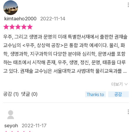
니다. "초신성 폭발이 일어나고 남은 것이 바로 중성자별입니
가 1을 제치고 더 중요한 역할을 하는 거예요. 우리의 마음이라는
라고 한다면 아름다움은 콘텍스트적인 존재입니다.그런데 400
메뉴
다. 회전하고 있는 중성자별은 주기적인 빛인 pulse를 냅니다(p
것도 1이 아나리 α 이며, 과학도 1이 연구 대상이지만 과학의 거
여 페이지가 넘는 과학 책이 난해하지도 지루하지도 않다. 아마도
kimtaeho2000
2022-11-14
97)." 여기서 저자는 맥동성, 블랙홀, 중성자별, 나아가 특이점
으 모든 언어는 α 로 되어 있어요. 힘, 에너지, 운동량, 스핀 등 모
저자가 물리교육을 전공하고 과학교육을 강의했던 까닭인듯하
에 대해 이야기합니다. 이 모든 설명이 아직도 그저 신비하게 들
든 것이 1이 아니라 α 라는 거예요. 1을 텍스트라고 한다면 α 는
다. 문장의 호흡이 길지 않고 흥미로운 예시들이 가독성을 높이고
리는 이유는 중력, 중력이라는 힘, 혹은 장(場)의 정체가 아직
우주, 그리고 생명과 문명의 미래 특별한서재에서 출판한 권재술
콘텍스트 context 이며, 1이 말이라면 α 는 말의 의미인 거예요.
있다. 책의 시작이 열역학법칙인데도 전혀 부담스럽지 않다. 물리
도 모두에게 정확히 규명되지 않았기 때문입니다. 물론 SF 영
교수님의 <우주, 상상력 공장>은 통합 과학 에세이다. 물리, 화
이 우주는 아무런 목적도 없이 생겨났고, 아무 목적도 없이 변화
학을 이야기하고 있는 것이 아니라 우주의 시작을 이야기하고 있
화 <인터스텔라>에서는 이 역시 시공간을 초월해 부정(父情)으
학, 생명과학, 지구과학의 다양한 분야와 심리학, 문명사를 포함
하고 있다는 것이 과학적인 논리예요. 우주의 시작과 그 이후의
기 때문일 것이다. 우주가 시작되고 생명이 탄생하는 과정을 과학
로 전달되는 데이터에 기반하여 마침내 궁극의 방정식, 포뮬라
하는 태초에서 시작해 존재, 우주, 생명, 정신, 문명, 태종을 다루
모든 변화가 마치 우주에 생명체를 탄생시키기 위해 한 치의 오차
을 통해서 들려주고 인류의 종말(태종太終)에 대해서도 논하고
가 완성되지만 말입니다. 모든 현상은 확률적으로 존재하는 걸까
고 있다. 권재술 교수님은 서울대학교 사범대학 물리교육과를 졸
도 없이 일사불란하게 진행해왔다는 것이 신기할 따름이에요. 설
있다. 과학자가 들려주는 인류 종말의 원인은 무엇일까? 시간과
요, 혹은 확률분포함수로 해석, 전개될 수도 있다는 걸까요? 이
업하고 미국 오하이오주립대학교에서 과학교육으로 박사 학위를
명할 수 없는 우연의 연속으로 태양이 되고, 지구가 되고, 거기에
공간에 대한 이야기에서 만나는 휘어진 공간 끈이론은 처음 접했
더보기
런 양자역학적 관점에서 다중우주론이 도출 가능합니다. 또 요즘
취득하였다. 한국교원대학교 물리교육과 교수, 동대학의 총장으
서 생명이 생겨나고 우리 인간이 생겨나서 우주를 탐사하고 있는
을 때 지면에 한참을 머물게 했던 이야기였다. 하지만 이번 만남
공감 (
1
)
댓글 (0)
은 살짝 한물간듯한 끈이론 역시 이에 이론적 기반을 두고 있습니
로 재임했으며, 한국과학교육학회 회장, 한국물리학회 물리교육
거예요. 그런데 여기에 신 God 를 도입하면 과학이 아닌 거예요.
에서는 저자의 친절함으로 쉽게 지나갈 수 있었다. 물리학이나 유
다. 저지 권재술 교수는 "어느 다른 우주 한귀퉁이에서 다른 내용
분과 위원장 등을 역임하였다. 대학에서는 과학교육론과 상대론
자기가 도저히 설명할 수 없는 현상과 마주치더라도 그 현상을 설
전학을 다루는 책의 특징은 언제 만나도 새롭다는 것이다. 읽을
으로 책 한 권을 쓰고 있을 또다른 권재술(p165)"이란 얼마나 흥
을 강의했으며, 초·중등 과학 및 물리 교과서를 다수 집필하였다.
메뉴
명할 방법이 존재할 거라고 믿는 사람들이 과학자예요. 이 책은
때는 이해한듯한데 돌아서면 잊게 되는 참 묘한 학문이다. 물론
미로을지에 대해 신 나게 이야기하는데 이는 우리 독자들에게
[ 우주, 상상력 공장 책날개 중 ] Photo by Brett Rit
seyoh
2022-11-17
과학의 범주 안에서 우주의 신비를 풀어내고 있어요. 우주론이 과
개인 역량이 모자란 탓이지만 그 덕분에 늘 새로운 즐거움을 맛보
도 동일하게 해당되는 사항입니다. 암울한 비전이긴 하지만 우
chie on Unsplash“우주는 그 어떤 몽상가의 상상보다도 더 대