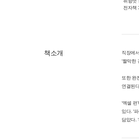
취향껏 
전자책 
책소개
직장에서
‘짤막한
또한 완
연결된다
‘엑셀 편
있다. 
담았다.