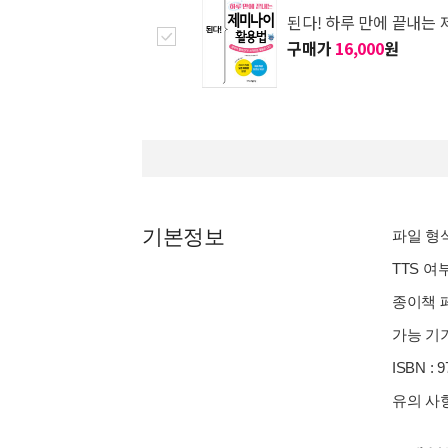
된다! 하루 만에 끝내는
구매가
16,000
원
기본정보
파일 형식 
TTS 여
종이책 페
가능 기기
ISBN : 
유의 사항