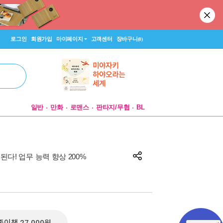
로그인
회원가입
마이페이지
고객센터
장바구니
(0)
일반
만화
로맨스
판타지/무협
BL
된다! 업무 능력 향상 200%
|