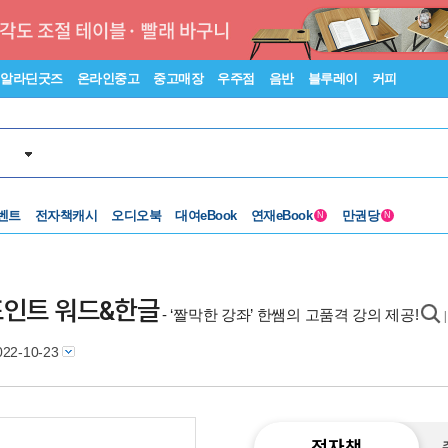
알라딘굿즈
온라인중고
중고매장
우주점
음반
블루레이
커피
벤트
전자책캐시
오디오북
대여eBook
연재eBook
만권당
N
N
워포인트 워드&한글
- ‘짤막한 강좌’ 한쌤의 고품격 강의 제공!
022-10-23
전자책