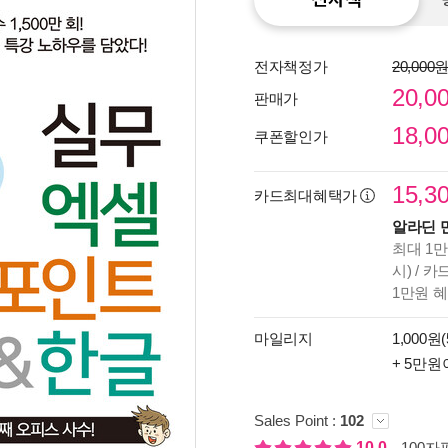
전자책정가
20,000
20,0
판매가
18,0
쿠폰할인가
15,3
카드최대혜택가
알라딘 
최대 1만
시) / 
종이
1만원 
미리
입니
마일리지
1,000원(
+ 5만원
Sales Point :
102
10.0
100자평