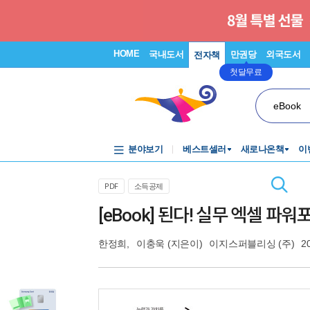
HOME
국내도서
만권당
외국도서
전자책
첫달무료
eBook
분야보기
베스트셀러
새로나온책
이
PDF
소득공제
[eBook] 된다! 실무 엑셀 파
한정희
,
이충욱
(지은이)
이지스퍼블리싱 (주)
2