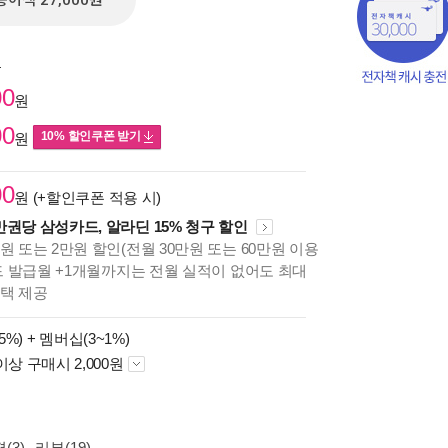
종이책 27,000원
원
00
원
00
10% 할인쿠폰 받기
원
00
원 (+할인쿠폰 적용 시)
만권당 삼성카드, 알라딘 15% 청구 할인
원 또는 2만원 할인(전월 30만원 또는 60만원 이용
카드 발급월 +1개월까지는 전월 실적이 없어도 최대
책의
혜택 제공
보기
다.
5%) +
멤버십(3~1%)
이상 구매시 2,000원
(3)
리뷰(19)