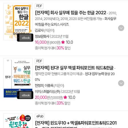
PDF
[전자책] 회사 실무에 힘을 주는 한글 2022
- 2010,
2014, 2016(NEO), 2018, 2020 모든 버전 활용 가능
-
회사실무
에 힘을 주는 오피스 시리즈
김로사
(지은이)
정보문화사
|
2022년 11월
16,000
10.0
원 (800원)
30%
종이책 정가 대비
할인
PDF
[전자책] 된다! 실무 엑셀 파워포인트 워드&한글
-
‘짤막한 강좌’ 한쌤의 고품격 강의 제공!
-
된다! 업무 능력 향상 20
0%
한정희
,
이충욱
(지은이)
이지스퍼블리싱 (주)
|
2022년 10월
20,000
10.0
원 (1,000원)
33%
종이책 정가 대비
할인
ePub
[전자책] 윈도우10 + 엑셀&파워포인트&워드201