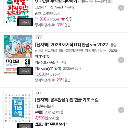
9 + 한글 무작정 따라하기
- 기본 + 회사실무 완벽대응
고경희
,
박미정
,
박은진
(지은이)
길벗
|
2019년 05월
14,000
9.5
원 (700원)
30%
종이책 정가 대비
할인
PDF
[전자책] 2026 이기적 ITQ 한글 ver.2022
- 동영
상 강의 무료 제공+최신 출제기준 반영+자동 채점 서비스
-
2026
이기적 ITQ
영진정보연구소
(지은이)
영진.com(영진닷컴)
|
2025년 06월
13,600
원 (680원)
20%
종이책 정가 대비
할인
PDF
[전자책] 공무원을 위한 한글 기초 스킬
최병주
(지은이)
e퍼플
|
2025년 02월
4,500
원 (220원)
만권당에서 무료로 보기