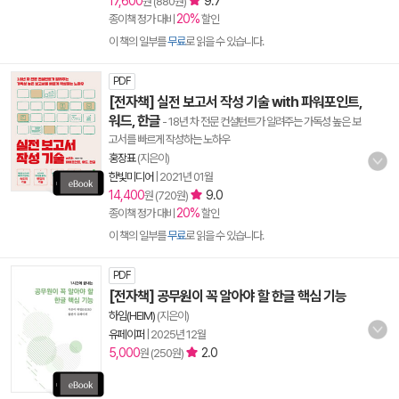
17,600
9.7
원 (880원)
20%
종이책 정가 대비
할인
이 책의 일부를
무료
로 읽을 수 있습니다.
PDF
[전자책] 실전 보고서 작성 기술 with 파워포인트,
워드, 한글
- 18년 차 전문 컨설턴트가 알려주는 가독성 높은 보
고서를 빠르게 작성하는 노하우
홍장표
(지은이)
한빛미디어
|
2021년 01월
14,400
9.0
원 (720원)
20%
종이책 정가 대비
할인
이 책의 일부를
무료
로 읽을 수 있습니다.
PDF
[전자책] 공무원이 꼭 알아야 할 한글 핵심 기능
하임(HEIM)
(지은이)
유페이퍼
|
2025년 12월
5,000
2.0
원 (250원)