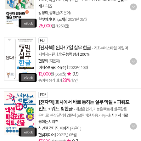
재 시리즈
김경희
,
김혜란
(지은이)
한빛아카데미(교재)
|
2021년 05월
25,000
원 (1,250원)
PDF
[전자책] 된다! 7일 실무 한글
- 기초부터 스타일, 메일 머
지까지!
-
된다! 업무 능력 향상 200%
한정희
(지은이)
이지스퍼블리싱 (주)
|
2023년 10월
13,000
9.9
원 (650원)
28%
종이책 정가 대비
할인
PDF
[전자책] 회사에서 바로 통하는 실무 엑셀 + 파워포
인트 + 워드 & 한글
- 개념은 쉽게, 기능은 빠르게, 실무활용
은 바로_현장밀착형 입문서 (모든 버전 사용 가능)
-
회사에서 바로
통하는 시리즈
신면철
,
전미진
,
이화진
(지은이)
한빛미디어
|
2022년 05월