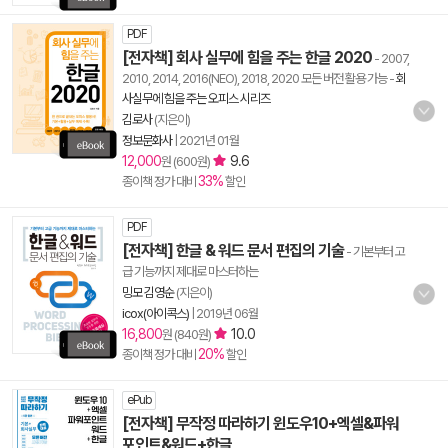
PDF
[전자책] 회사 실무에 힘을 주는 한글 2020
- 2007,
2010, 2014, 2016(NEO), 2018, 2020 모든 버전 활용 가능
-
회
사실무에 힘을 주는 오피스 시리즈
김로사
(지은이)
정보문화사
|
2021년 01월
12,000
9.6
원 (600원)
33%
종이책 정가 대비
할인
PDF
[전자책] 한글 & 워드 문서 편집의 기술
- 기본부터 고
급 기능까지 제대로 마스터하는
밍모 김영순
(지은이)
icox(아이콕스)
|
2019년 06월
16,800
10.0
원 (840원)
20%
종이책 정가 대비
할인
ePub
[전자책] 무작정 따라하기 윈도우10+엑셀&파워
포인트&워드+한글