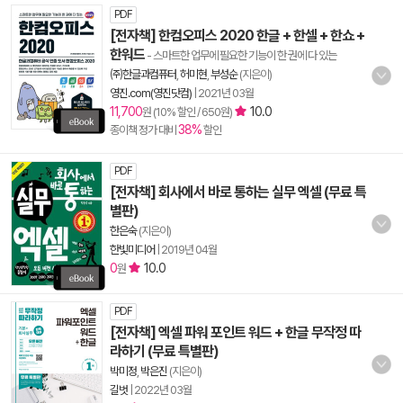
PDF
[전자책] 한컴오피스 2020 한글 + 한셀 + 한쇼 +
한워드
- 스마트한 업무에 필요한 기능이 한 권에 다 있는
㈜한글과컴퓨터
,
허미현
,
부성순
(지은이)
영진.com(영진닷컴)
|
2021년 03월
11,700
10.0
원 (10% 할인 / 650원)
38%
종이책 정가 대비
할인
PDF
[전자책] 회사에서 바로 통하는 실무 엑셀 (무료 특
별판)
한은숙
(지은이)
한빛미디어
|
2019년 04월
0
10.0
원
PDF
[전자책] 엑셀 파워 포인트 워드 + 한글 무작정 따
라하기 (무료 특별판)
박미정
,
박은진
(지은이)
길벗
|
2022년 03월