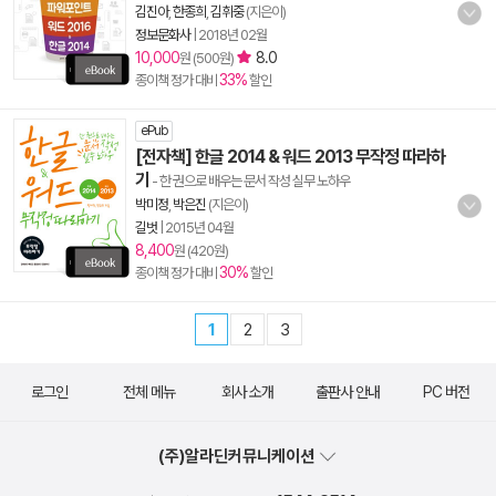
김진아
,
한종희
,
김휘중
(지은이)
정보문화사
|
2018년 02월
10,000
8.0
원 (500원)
33%
종이책 정가 대비
할인
ePub
[전자책] 한글 2014 & 워드 2013 무작정 따라하
기
- 한 권으로 배우는 문서 작성 실무 노하우
박미정
,
박은진
(지은이)
길벗
|
2015년 04월
8,400
원 (420원)
30%
종이책 정가 대비
할인
1
2
3
로그인
전체 메뉴
회사 소개
출판사 안내
PC 버전
(주)알라딘커뮤니케이션