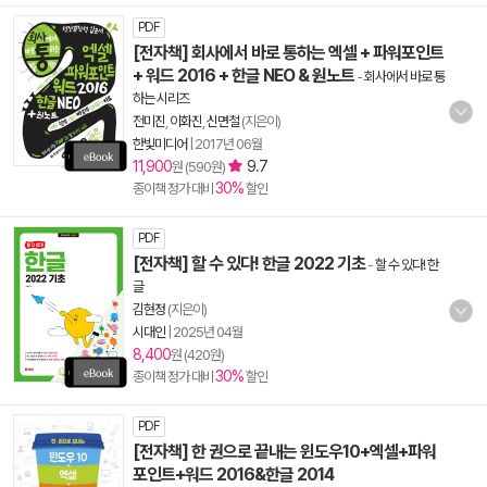
PDF
[전자책] 회사에서 바로 통하는 엑셀 + 파워포인트
+ 워드 2016 + 한글 NEO & 원노트
-
회사에서 바로 통
하는 시리즈
전미진
,
이화진
,
신면철
(지은이)
한빛미디어
|
2017년 06월
11,900
9.7
원 (590원)
30%
종이책 정가 대비
할인
PDF
[전자책] 할 수 있다! 한글 2022 기초
-
할 수 있다! 한
글
김현정
(지은이)
시대인
|
2025년 04월
8,400
원 (420원)
30%
종이책 정가 대비
할인
PDF
[전자책] 한 권으로 끝내는 윈도우10+엑셀+파워
포인트+워드 2016&한글 2014