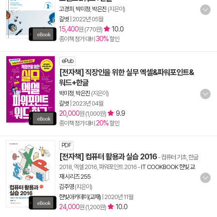
고경희
,
박미정
,
박은진
(지은이)
길벗
|
2022년 05월
15,400
10.0
원 (770원)
30%
종이책 정가 대비
할인
ePub
[전자책] 직장인을 위한 실무 엑셀&파워포인트&
워드+한글
박미정
,
박은진
(지은이)
길벗
|
2023년 04월
20,000
9.9
원 (1,000원)
20%
종이책 정가 대비
할인
PDF
[전자책] 컴퓨터 활용과 실습 2016
- 컴퓨터 기초, 한글
2018, 엑셀 2016, 파워포인트 2016
-
IT COOKBOOK 한빛 교
재 시리즈 255
김주영
(지은이)
한빛아카데미(교재)
|
2020년 11월
24,000
10.0
원 (1,200원)