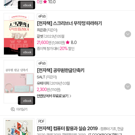
0
10.0
원
ePub
[전자책] 스크리브너 무작정 따라하기
최은광
(지은이)
길벗
|
2023년 05월
21,600
8.0
원 (1,080원)
20%
종이책 정가 대비
할인
ePub
[전자책] 공무원한글단축키
SALT
(지은이)
유페이퍼
|
2019년 03월
2,300
원 (110원)
만권당에서 무료로 보기
미리읽기
PDF
[전자책] 컴퓨터 활용과 실습 2019
- 컴퓨터 기초, 한글
2020, 엑셀 2019, 파워포인트 2019
-
IT COOKBOOK 한빛 교