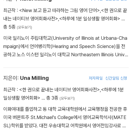
최근작 :
<New 보고 듣고 따라하는 그림 영어 단어>
,
<한 권으로 끝
내는 네이티브 영어회화사전>
,
<하루에 1분 일상생활 영어회화>
…
총 5종
(모두보기)
미국 일리노이 주립대학교(University of Illinois at Urbana-Cha
mpaign)에서 언어병리학(Hearing and Speech Science)을 전
공하고 노스 이스턴 일리노이 대학교 Northeastern Illinois Univer
sity에서 언어학(Linguistics)석사학위를 받았다. 대전 우송대학교
어학원에서 영어전임강사로 재직한 바 있고 현재 한양대학교에서 조
지은이:
Una Milling
저자파일
신간알림 신청
교수로 재직중이다.
최근작 :
<한 권으로 끝내는 네이티브 영어회화사전>
,
<하루에 1분
일상생활 영어회화>
… 총 3종
(모두보기)
이화여대를 졸업하고 동 대학 교육대학원에서 교육행정을 전공한 후
미국 버몬트주 St.Michael's College에서 영어교육학석사(MATE
SL)학위를 받았다. 대전 우송대학교 어학원에서 영어전임강사로 재