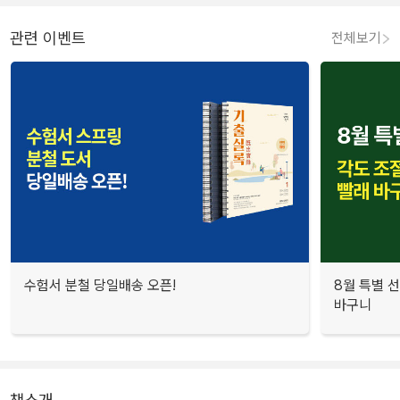
관련 이벤트
전체보기
수험서 분철 당일배송 오픈!
8월 특별 선
바구니