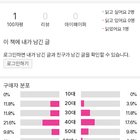
을 수록했다. 중요 표현에는 실용적인 예문과 대화문을 실어 도움이
되도록 했고, 관용표현, 에티켓, 틀리기 쉬운 표현 등 저저의 꼼꼼한
읽고 싶어요 2명
1
0
0
설명이 TIP으로 달려있어 참고가 된다. 특정 상황에서 실제로 어떤
읽고 있어요 0명
100자평
리뷰
마이페이퍼
표현을 쓰는지 궁금할 때 찾아보기 쉽도록 했다.
읽었어요 1명
이 책에 내가 남긴 글
로그인하면 내가 남긴 글과 친구가 남긴 글을 확인할 수 있습니다.
로그인하기
구매자 분포
10대
0%
0%
20대
3.9%
11.8%
30대
11.8%
11.8%
40대
17.6%
21.6%
50대
9.8%
9.8%