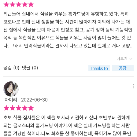
들이 수록되어 있다. 책을 통해 사무실 화분의 죽음이 단순히 과습만
행에 옮길 수 있게 도와줍니다.​요즘은 이렇게 식물을 키우면서 힐링
던 <바람>이다. 재작년에는 앙상한 느낌의 코로키아가 너무 예뻐 보
이 아니었다는 것을 생각해 볼 수 있었다. 그리고 여전히 내게는 어렵
하시는 분들이 많은데요.조금씩 자라나는 식물을 보면 신기하기도 하
여서 들였었는데(지금은 역시 가고 없다) 야생화 체질이라 엄청나게
최근들어 실내에서 식물을 키우는 홈가드닝이 유행하고 있다. 특히
게 느껴지는 것은 익숙하지 않은 일이기 때문이라는 것도 생각하게
고 새잎이 나거나 꽃을 피우면 더 관심을 갖고 지켜보게 되는 것 같아
바람을 맞춰줘야 한다는 조언을 들었다. 역시 과습과 통풍 적음이 원
코로나로 인해 실내 생활을 하는 시간이 많아지자 야외에 나가는 대
된다. 그래도 홈가드닝을 제대로 시작하고자 하는 이들에게 차근차근
요.​일상의 즐거움을 더해주는 식물 키우기초보분들이라면 궁금하지
인이었는지 키우기에 대한 재미를 느끼기도 전에 떠나버렸다. 실내
신 집에서 식물을 보며 마음이 안정도 찾고, 공기 정화 등의 기능적인
따라 하며 지식도 쌓고 실습을 통해 배워가기 좋은 내용을 담고 있는
만 누구에게 물어보기는 어색했던 부분들을 이 책을 통해서 깊이있게
환기를 주기적으로 시켜주고, 직접적으로 바람이 세게 닿는 서큘레이
목적 등 복합적인 이유으로 식물을 키우는 사람이 많이 늘어난 것 같
책이었다. 본격적으로 식물 집사가 되고자 하는 이들에게 친절한 선
배울 수 있으실 겁니다.​자세한 설명과 일러스트를 통해서 쉽게 따라
터는 문제지만 회전으로 간헐적으로 맞춰주는 것은 괜찮다고 한다.
다. 그래서 반려식물이라는 말까지 나오고 있는데 실제로 개나 고양
배의 안내서가 막막할 때 도움이 되어 줄 수 있지 않을까 싶다. 특히,
할 수 있습니다.​저는 식물을 키우면서 많이 배우고 함께 성장하는 느
더위를 식히기 위해서만 썼던 제품을 식물을 위해서도 써봐야겠다.
이를 키우는 것은 뭔가 부담스럽고 어렵게 느껴지지만 식물을 키우는
더보기
책에서 소개되는 식물들에 있어서는 더더욱 많은 도움이 될 것이라
낌이에요.​​​​​​ㅡ 출판사를 통해서 제공받은 도서를 읽고 솔직한 느낌을
마지막으로는 많은 사람들이 실패하는 주원인인 <과습>이다. 꽃집에
것은 상대적으로 쉽게 느껴지고 부담도 적어서 조금은 가벼운 마음으
공감 (
0
)
댓글 (0)
전하며 리뷰를 줄인다. *이 리뷰는 책을 제공받아 직접 읽고 작성했습
적은 후기입니다. ​​​
서 식물을 들여올 때 적힌 팻말처럼 매주 똑같이 물을 준다면 식물에
로 홈가드닝에 입문하게 되는 것 같다.그런데 쉽다는 건 어디까지나
니다.
게는 변화를 간과하게 되므로 스트레스가 될 수 있다고 한다. 겉 흙이
생각일 뿐 사실상 식물을 키우는 것도 굉장히 어려운 일이다. 실제로
말랐을때 주라고 하는 말의 의미는 2cm정도 말랐을때 물을 주라는
그동안 여러 가지 식물을 키우다가 죽여버린 일도 많을 뿐더러 정원
메뉴
말이라고 한다. 이외에도 글로스터의 꿀팁중에 생활속의 물건들을 활
이나 옥상이 아닌 실내에서 키우는 것은 더 어렵다. 흔히 식물은 그냥
자이리
2022-06-30
용해 가드닝하는 부분이 다른 원예서적과는 다른 점이었다. 특히 흙
물만 잘 주면 알아서 잘 큰다고 생각하지만 의외로 잘 관리를 해주고,
작업을 하는 동안 어떻게 해도 사방으로 튀는 통에 청소하느라 골치
신경써야 할 것도 많다. 마냥 쉽게만 생각한다면 또 소중한 생명을 죽
였는데 이케아 타포린백을 활용한다는 것이었다. 생각해보면 작은 김
여서 버리게 될 뿐이다. 그러기 위해서는 홈가드닝에 대한 기본적인
초보 식물 집사들은 이 책을 보시라고 권하고 싶다.초반부터 권하게
장비닐로 해도 넓고 편리할 것 같다는 생각도 해보았다. 그리고, 다른
지식과 정보를 알고 시작해야 한다.[글로스터의 홈가드닝 이야기]는
되는 글로스터의 홈가드닝 이야기.이 책은 실내 가드닝을 하는 사람
사람들이 가지고 있는지는 모르겠는데 스포이드형 물조리개(실험실
블로거 글로스터가 식물 초보들을 위해 홈가드닝의 기초를 차근차근
들을 겨냥한 책이다.나도 화초를 참 좋아하는데, 죽이기도 많이 죽인