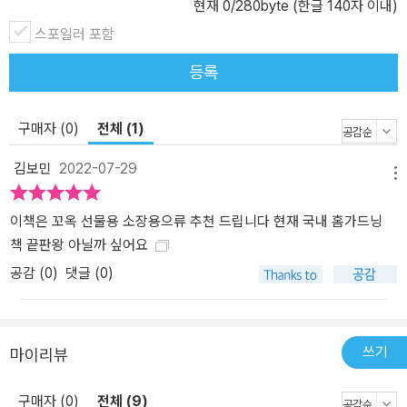
현재
0
/280byte (한글 140자 이내)
스포일러 포함
등록
구매자 (0)
전체 (1)
김보민
2022-07-29
메뉴
이책은 꼬옥 선물용 소장용으류 추천 드립니다 현재 국내 홈가드닝
책 끝판왕 아닐까 싶어요
공감 (
0
)
댓글 (0)
쓰기
마이리뷰
구매자 (0)
전체 (9)