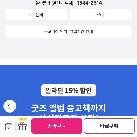
1544-2514
일반문의 (발신자 부담)
할 것 같다. 그리고 무엇보다 쉽지가 않아 보인다. 너무 쉽게만 생각하
니다. 통풍이 잘 되지 않으면 곰팡이가 생기고 블랙스팟이 발생하기
지 총망라한 식물 실용서다. 이 책을 가까운 책장에 꽂아두고서 유용
고 도전했다가는 아까운 생명을 죽이게 될 수도 있으므로 집사가 된
도 합니다. 바람이 불면서 식물의 잎과 줄기를 흔들면 식물의 조직은
하게 잘 활용해 보시길 추천드린다. -출판사로부터 도서를 제공받아
1:1 문의
FAQ
다는 걸 너무 쉽게만 생각하지 말고 책을 통해 기본적인 식물 키우기
더 강해지고 유연해집니다.
주관적으로 쓴 서평입니다.-
에 대한 지식을 쌓아두는 것이 필요할 것 같다.이 글은 출판사로부터
중고매장 위치, 영업시간 안내
도서를 협찬받아 주관적인 견해에 의해 작성했습니다
뒤로가
기
보관함담기
선물하기
장바구니
바로구매