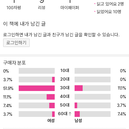
1
9
1
읽고 있어요 2명
을 중심으로 키우는 법을 소개하는 기존에 식물실용서들과는 달리,
100자평
리뷰
마이페이퍼
읽었어요 10명
모든 식물에게 적용할 수 있는 기본 원리에 충실했다. 계절에 따른 식
물관리법, 흙 배합법, 물 주기, 습도, 환기, 빛 등 식물에게 꼭 필요한
이 책에 내가 남긴 글
요소다. 하지만 실제로 식물 키우는 데 적용하기에는 식물 키우는 환
경이 모두 다르다. 저자는 이 책에서 왜 습도가 중요한지, 물주기는 어
로그인하면 내가 남긴 글과 친구가 남긴 글을 확인할 수 있습니다.
떤 기준으로 주어야 하는지 등 다양한 관점에서 환경과 상관없이 모
로그인하기
든 식물집사들이 적용할 수 있는 원리를 알기 쉽게 설명한다. 우리 환
경에 맞는 열대 관엽식물 키우는 법은 따로 있다 또한, 이 책은 식물
구매자 분포
번식법에 대한 노하우에 많은 부분을 할애했다. 저자는 식물 번식에
10대
0%
0%
특히 다양한 경험을 가지고 있다. 최근 식물 키우기만큼이나 식물 번
20대
식에 관심이 늘어나고 있는 만큼, 오랜 시간 경험을 통해 터득한 번식
0%
3.7%
법을 품종별로 알려주고 있다. 몬스테라 알보, 알로카시아, 필로덴드
30대
11.1%
51.9%
론, 칼라데아 등 많은 식물집사들에게 인기를 얻고 있는 품종을 중심
40대
0%
11.1%
으로 꼼꼼하게 소개한다. 무엇보다 이 책은 200여 컷의 풍부한 일러
50대
3.7%
7.4%
스트로 설명하고 있다. 식물 유튜브 채널인 ‘아피스토티비’를 운영하
60대
7.4%
3.7%
는 유튜버 ‘아피스토’가 작업에 참여하여 꼼꼼하게 그렸다. 일러스트
여성
남성
레이터 역시 식물집사인 만큼 식물에 대한 애정과 높은 이해도를 바