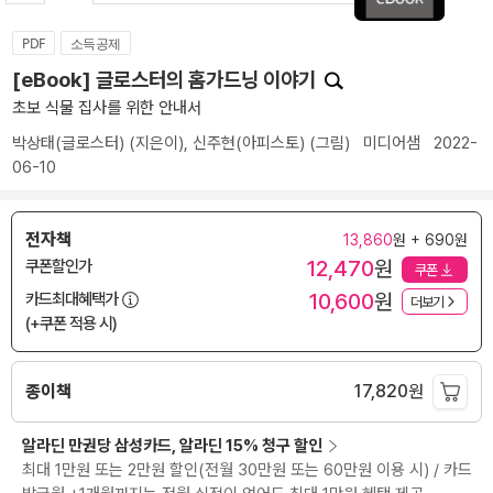
PDF
소득공제
[eBook] 글로스터의 홈가드닝 이야기
초보 식물 집사를 위한 안내서
박상태(글로스터)
(지은이),
신주현(아피스토)
(그림)
미디어샘
2022-
06-10
전자책
13,860
원 + 690원
12,470
원
쿠폰할인가
쿠폰
10,600
원
카드최대혜택가
더보기
(+쿠폰 적용 시)
종이책
17,820
원
알라딘 만권당 삼성카드, 알라딘 15% 청구 할인
최대 1만원 또는 2만원 할인(전월 30만원 또는 60만원 이용 시) / 카드