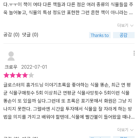
버전 : 세척병)로 작은 화분들 물을 준다는 것이었다. 나는 실험 도구
알려주는 식물 키우기 레시피이다. 요즘은 관련 내용들을 인터넷에서
다.ㅜㅜ​이 책이 여타 다른 책들과 다른 점은 여러 종류의 식물들을 주
로 구입했고 실제로 피펫을 세척하는데 사용하고 있는데 이걸로 화분
도 많이 볼 수 있지만 사람들은 기계적으로 필요하다고 생각되는 내
욱 늘어놓고, 식물의 특성 정도만 표현한 그런 흔한 책이 아니라는 점
물줄것을 생각도 못했다! 역시 사람은 요리조리 궁리해보는 맛이 있
용만 찾아보거나 범용의 설명서랄까 두루뭉술한 개략적인 매뉴얼만
이다.계절과 흙의 상태. 습도나 환경에 따른 식물 관리법과 화분 종류
더보기
다. 이외에도 아이스크림 숫가락이나 피자커터를 사용해서 가드닝을
으로 식물 키우기를 하게 되는데 그러다보면 실패를 하기 쉽다. 식물
별로 관리하는 법등이 자세히 나와있다.책을 읽다 보면 저자가 정말
공감 (
0
)
댓글 (0)
하는 이야기도 실려있으니 궁금하신 분들은 직접 확인하시길 바란다.
키우기에 대한 기본기를 쌓아두고 그에 대한 지식이 있어야만 제대로
식물을 좋아하고 직접 키워본 여러 경험들이 책 속에 녹아있다는 것
그리고, 책에 실린 삽화가 요새의 차분하고 감성적인 카페에 앉아서
식물을 키울 수가 있는데 이 책은 초보자들을 위해 식물 키우기에 꼭
을 알게 된다.​식물 초보에서 조금 더 나아가면 식물을 늘리는 방법들
관엽식물을 보는듯한 느낌의 세밀화여서 사진보다 훨씬 더 책의 분위
필요한 기본기와 저자가 식물을 키우면서 터득한 노하우를 알려준다.
도 도전하게 된다.(이것은 국룰)식물을 번식시키는 방법들은 꽤 다양
메뉴
기와 잘 어울렸다고 생각한다. 설명도 좋은데 그림까지 더해지니 책
책은 크게 식물 초보를 위한 기초 레시피와, 식물 고수의 비밀 레시피
한데 나도 이런저런 도전을 해 보았었다.어떤 식물은 물꽂이만 해도
크로우
2022-07-01
속의 화분을 그림으로 소유한 듯한 기분이었다. 이번 글로스터님의
두 파트로 나뉘어져 있다. 기초 레시피 파트에서는 제목 그대로 실내
잘 되는데 어떤 식물들은 전혀 뿌리를 내리지 못하기도 했다.이 책을
조언으로 초보 식물 집사에서 조금은 중수 정도로 레벨업하고 싶은
가드닝의 기본 툴, 계절에 따른 식물 관리법, 물주기 기술, 흙 배합법,
보니.. 아! 나의 지식이 매우 짧았구나. 하는 생각이 들었다.식물별로
소망이다.
환기, 빛 관리 등 식물 키우기에 꼭 필요한 기초적인 요소를 다루고 고
번식 시키는 방법이 매우 달랐다.게다가 잎 한 장으로 새로운 개체를
글로스터의 홈가드닝 이야기​초록을 좋아하는 식물 똥손, 최근 연 평
수의 비밀 레시피에서는 식물 번식법에 대해 다루고 있다. 이 책의 특
만들어보는 방법도 있는데 정말 식물은 신기하다.식물의 세포는 무척
균 식물구매횟수 5회 이상최근 연평균 식물사망횟수 5회이런 식물
징이기도 한데 여기서는 다른 가드닝 책에 비해 식물 번식법에 대한
유연해서 어떤 것으로든 변화할 수 있다는 말을 들었지만 이 정도일
똥손이 또 있을까 싶다.그런데 또 초록은 포기못해서 화원은 그냥 지
내용이 상당히 많은 지면을 차지한다. 이런 정보들을 바탕으로 단순
줄이야!​책 말미에 요즘 사람들에게 인기 있는 식물들 관리법과 키우
나치지 못한다. 그럴바엔 시간을 투자해서 식물을 잘 자라게 하는 방
히 식물을 키우는 것에 그치지 않고, 번식으로 개체수를 늘리며 조금
는 법. 번식하는 법들이 좋았다.또한 맨 마지막 부분에는 큐알코드로
법을 의지를 가지고 배워야 할텐데..식물에 빨간불이 들어왔을 때나
전문적으로 식물 키우기에 도전해볼 수 있게 해준다.이 책은 주로 열
유용한 식물 관련 사이트를 바로 들어갈 수 있어서 엄청나게 편리하
급히 네이버 검색해서 응급처치를 하고, 또 그마나 잘 되지도 않는 이
더보기
대 관엽식물을 중심으로 식물 키우기의 기본 원리와 식물 번식법을
다.​식물 번식 좀 하는 사람이 되면 초보는 이미 탈출!!이 책을 교과서
런 악순환을 무한히 반복하던 중 이 책을 만났다.​나와 같이 식물에 대