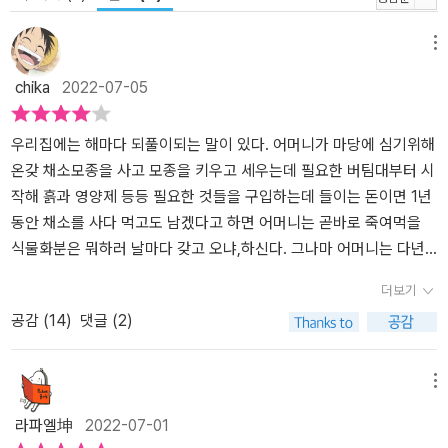
메뉴
chika
2022-07-05
우리집에는 해마다 되풀이되는 말이 있다. 어머니가 마당에 심기위해
온갖 채소모종을 사고 모종을 키우고 세우는데 필요한 버팀대부터 시
작해 흙과 영양제 등등 필요한 것들을 구입하는데 들이는 돈이면 1년
동안 채소를 사다 먹고도 남겠다고 하면 어머니는 곧바로 죽여먹을
식물화분은 뭐하러 날마다 갖고 오냐,하신다. 그나마 어머니는 다년
간의 노하우로 채소도 잘 키우시고 식물도 잘 살리시는데 나는 여전
더보기
히 반쯤은 죽이고 식물의 강인한 생명력으로 살아남은 반은 계절의
공감 (
14
)
댓글 (2)
변화에 둔감한 내 손에 또다시 반정도가 사라져버린다. 작년 겨울에
도 잘 자라던 다육이들을 아무생각없이 방치했다가 이틀동안 쌓인 눈
에 모조리 죽어버리기도 했으니...그럼에도 나는 식물키우기를 포기
메뉴
할 수 없다. 이파리 하나를 겨우 살려 십수개의 잎이 자라기까지 몇년
라파엘坤
2022-07-01
동안 꽃 한번 안피던 아프리칸 바이올렛이 올 여름에 끝없이 꽃을 피