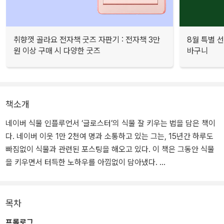
취향껏 골라요 전자책 굿즈 자판기 : 전자책 3만
8월 특별 선
원 이상 구매 시 다양한 굿즈
바구니
책소개
네이버 식물 인플루언서 ‘글로스터’의 식물 잘 키우는 법을 담은 책이
다. 네이버 이웃 1만 2천여 명과 소통하고 있는 그는, 15년간 하루도
빠짐없이 식물과 관련된 포스팅을 해오고 있다. 이 책은 그동안 식물
을 키우면서 터득한 노하우를 아낌없이 담아냈다.
열대 관엽식물을 중심으로 식물 키우기의 기본 원리와 식물 번식법에
중점을 두었다. 식물의 품종을 중심으로 키우는 법을 소개하는 기존
목차
에 식물실용서들과는 달리, 모든 식물에게 적용할 수 있는 기본 원리
프롤로그