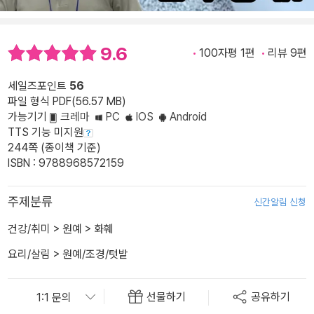
9.6
100자평 1편
리뷰 9편
세일즈포인트
56
파일 형식 PDF(56.57 MB)
가능기기
크레마
PC
IOS
Android
TTS 기능 미지원
244쪽 (종이책 기준)
ISBN : 9788968572159
주제분류
신간알림 신청
건강/취미
>
원예
>
화훼
요리/살림
>
원예/조경/텃밭
선물하기
공유하기