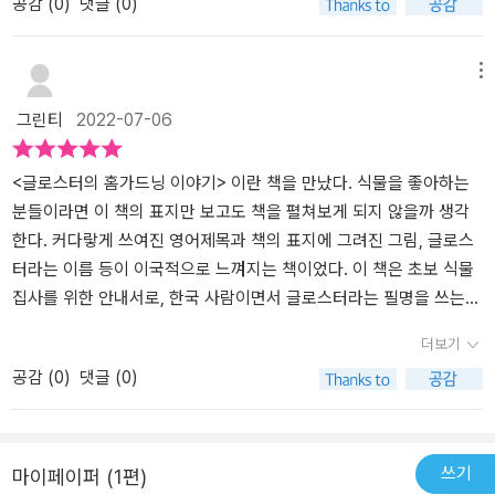
공감 (
0
)
댓글 (0)
알려준다. 열대 관엽식물은 실내에서 키우기 적합하고, 사람들이 좋
삼아 초보 탈출을 할 수 있는 발판을 마련해야겠다.
해서 사전 지식이 약한 사람들이 읽기에 아주 좋은 책이다.왜냐하면
아할만한 외형이라 실내 가드닝에 알맞기 때문이다. 다른 책에서는
흙의 종류, 물빠짐, 환기, 토분사용등 아주 기초적인 부분을 처음에 쭉
특정 꽃이나 특정 식물 품종을 지정해서 해당 식물을 키우는 법을 알
훑어 주기 때문에 애초부터 식물을 건강하게 키울 수 있는 기본 지식
메뉴
려준다면 여기서는 모든 식물에게 적용할 수 있는 기본 원리를 다루
을 제공해 준다.​초보식물집사를 위한 안내서초보를 위한 안내서라는
그린티
2022-07-06
고 있어서 저자가 강조하듯 기본기를 탄탄하게 다질 수 있게 해준다.
말이 딱 적당한 좋은 책이다.초보를 위해 또 좋은 점은 흙의 종류, 물
식물 키우기의 필수 요소와 기준을 제시하고 그 원리를 이해시켜서
주는 방법, 과습을 체크하는 흙보기등 실제적인 부분을 다루어 준다
현재 식물집사 개개인의 환경에 맞게 적절하게 적용할 수 있게 된다
는 점과, 단순히 글로만 설명하는 것이 아니라 궁금할 때마다 그림의
<글로스터의 홈가드닝 이야기> 이란 책을 만났다. 식물을 좋아하는
는 점이 좋다.이 책에서는 식물 번식법에 대한 설명이 책의 절반을 차
비중에 할애를 많이해서 생소한 개념도 쉽게 이해되게 적어준 것이
분들이라면 이 책의 표지만 보고도 책을 펼쳐보게 되지 않을까 생각
지할만큼 번식법에 대한 노하우에 많은 부분을 할애하고 있다. 초보
다.​그동안 우리집에서 죽어나간 식물들아 미안하다.​이책의 구성은 다
한다. 커다랗게 쓰여진 영어제목과 책의 표지에 그려진 그림, 글로스
식린이들은 식물 한그루를 죽이지 않고 잘 키우는 것만으로도 벅차겠
음과 같다.​프롤로그실내가드닝 BASIC - 식물 초보를 위한 기초 레시
터라는 이름 등이 이국적으로 느껴지는 책이었다. 이 책은 초보 식물
지만 어느 정도 짬이 되면 그냥 화분 하나의 식물을 키우는 것에서 벗
피실내가드닝 ADVANCE- 식물 고수의 비밀 레시피​목차에는 다 나오
집사를 위한 안내서로, 한국 사람이면서 글로스터라는 필명을 쓰는
어나서 번식을 해보는 것도 식물 키우기의 새로운 즐거움이 될 것 같
지 않지만, 책 뒤편에는 최근에 인기가 많은 관엽식물등에 대해서 예
박상태 저자가 쓴 책이다. 식물 관련 분야에 전문적으로 일을 하시는
더보기
다. 여기서는 기본적인 식물 번식 노하우와 함께 식물 품종별로 키우
를 들면 필로덴드론, 알로카시아등등에 대해서도 각각 상세 키우는
분이 쓰신 책일거라 생각했는데, 저자는 경영학을 전공하고 현재 제
공감 (
0
)
댓글 (0)
는 법과 번식하는 법을 설명해놓고 있어서 각각의 특징에 맞게 온습
방법이 나오는 부분은 향후 식물 구매시에 든든한 가이드가 될 것 같
약마케팅 관련 업무를 하고 있는 분이었다. 처음에는 풍란으로 시작
도, 빛, 흙, 물, 비료, 병해충 등 주의 사항을 꼼꼼하게 체크할 수 있다.
았다.​덧붙임#1. 우리집 식물들이 때때로 물러지면서 시들었는데 그것
해 다육식물, 제라늄등을 거쳐 요즘은 열대관엽에 푹 빠져사는 식물
책에서 가장 눈에 띄는 부분은 일러스트이다. 식물과 화분, 가드닝 툴,
은 아마도 과습이었던 것 같다. 물을 적당히 규칙적으로 주는 것이 중
집사라고 소개하고 있었다. 취미로 식물을 키우기 시작해 식물과 함
흙 그리고 관리법과 번식법 등을 일러스트로 그려서 설명을 하는데
요하다.#2. 환기도 많이 안했던 것 같은데, 환기가 왜 중요한지 식물
께하는 일상들을 블로그에 기록해왔고 10년 동안 거의 매일 블로그에
쓰기
마이페이퍼 (1편)