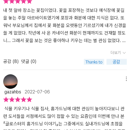
우기도 하고 완전히 죽어버린듯한 다육이의 가지에서 잎이 하나씩 올
라오더니 집에 갖고올때보다 더 튼튼한 모습으로 자라고 있는 모습을
내 첫 알바 장소는 꽃집이었다. 꽃을 포장하는 것보다 예식장에 꽃길
보고 있으면 그동안 죽여버린 식물들의 모습은 사라지고 만다. 그러
을 놓는 주말 아르바이트였기에 포장과 화분에 대한 지식은 없다. 또
니 이렇게 홈가드닝 이야기만 나오면 꼭 펼쳐보게 된다. 내가 뭘 잘못
워낙 부모님께서 집에서 꽃 화분을 오랫동안 기르셨기에 내가 신경을
해서 식물들이 죽어가는지, 어떻게 하면 잘 살릴 수 있는지 배워야겠
쓸 게 없었다. 작년에 사 온 카네이션 화분이 현재까지도 건재할 정도
기에.글로스터의 홈가드닝 이야기는 '식물키우기의 기초부터 번식 꿀
니... 그래서 꽃을 보는 것은 좋아하나 키우는 데는 별 관심 없었다. 하
팁까지 총망라한 식물 실용서'라는 말 한마디로 끝낼 수 있는 책이다.
지만 문제는 다른 곳에 있었다. 개업 선물로 들어온 화분이 지난겨울
더보기
지금까지 읽었던 식물관련 책들은 보편적으로 초보자가 키우기 쉬운
봄을 눈앞에 두고 하나가 생을 다했다. 분명 잘 자라는 듯싶었는데 어
공감 (
8
)
댓글 (0)
식물에 대한 이야기이거나 플랜테리어와 관련된 것이 많았다. 그런데
느 순간... 축 처지기 시작하고 잎이 시들더니... 인터넷을 찾아 문제를
이 책은 내게 지금까지 안일하게 일주일에 한번 물을 주고 있는 내 생
알아보니 과습의 증상 같았다. 그리고 또 다른 화분도 이파리가 시원
활습관에 대해서부터 반성하게 하고 있다. 사실 여름이 되면서 물을
찮아 2주에 한 번씩 물을 주고는 있지만 나아지는 낌새가 보이지 않
메뉴
더 많이 필요로 하는 식물이 있는 것을 알면서도 - 파피루스 같은 경
아 책을 읽기로 했다. 솔직히 실내 가드닝에 관심은 없었다. 주변에
gazahbs
2022-07-06
우 습지대에서 살아가는 식물이라 늘 화분을 물 속에 담궈둬야하는데
몇몇 지인이 홈가드닝으로 식물 집사가 되었지만 난 그렇게까지 끌리
여름에는 일주일이 되기 전에 물이 말라버린다. 그런데도 잘 살아주
지는 않았다. 다만, 사무실에 죽어가는 화분들이 더는 늘어나지 않길
고 있으니 다행인건가. 물을 좋아한다는 화이트스타는 잘 크더니 일
바라는 마음이 컸다. 그런데 관심을 가지게 되면 또 어느 순간 기본은
식물 키우기나 식물 집사, 홈가드닝에 대한 관심이 높아지다보니 관
주일사이에 잎이 다 말라버렸다. 환경에 따라 특히 4계절의 변화가
하는 성격이라 관심이 생길 수도 있겠다는 생각에 읽기 시작했다. 책
련 도서들을 서점에서도 많이 접할 수 있는 요즘인데 이번에 만나 본
큰 우리나라에서는 조금 더 세심하게 계절별 식물관리를 해야한다,고
은 크게 베이직 실내 가드닝과 어드밴스 실내 가드닝으로 구성된다.
『글로스터의 홈가드닝 이야기』는 그중에서도 실내가드닝에 초점을