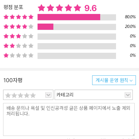
탕으로, 밀도 높은 세밀화 기법을 통해 정확한 정보를 담아내는 데 주
9.6
평점 분포
력했다. 《글로스터의 홈가드닝 이야기》은 열대 관엽식물을 좋아하는
80.0%
‘식물집사’들에게는 더없이 좋은 가이드다. 특히, 우리 환경에 맞는 열
20.0%
대 관엽식물 키우는 노하우가 총망라되었다는 점에서 주목할 만하다.
0%
0%
0%
100자평
게시물 운영 원칙
카테고리