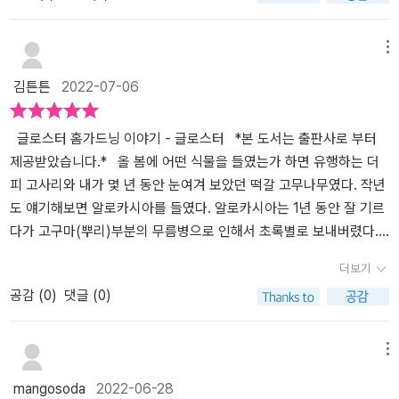
새 잎을 하나 틔웠는데 이제 잘 보살펴봐야겠다. 내가 유일하게 잘 하
집에서 키우는 화분들은 대다수 채광이 좋은 곳이나 바깥에서 키우기
트로 그려놓은 점도 괜찮았는데 마치 사진 같은 느낌으로 좀더 섬세
보를 위한 기초적인 부분을 상세히 알려주고 있는데요.​저는 보통은
는 것은 죽은 것 같은 식물도 포기하지 않고 물주기 하나만큼은 일정
에 크게 생각하지 않았다. 홈가드닝을 할 경우에 신경 쓸 게 많다는 것
하게 표현해놓아서 관련 용어에 대해서도 일목요연하게 정리해둔 점
플라스틱 화분을 많이 사용하고 있어요.가볍기도 하고 편리해서 인데
메뉴
하게 해 주는 것이다. 이제는 그것도 일정하게가 아니라 계절별로 변
을 알 게 된다. 실내가드닝을 하는 호실의 풍경이 괜히 그런 게 아니었
도 초보자나 고수에게 도움이 될 것 같다. - 출판사에서 도서를 제공
화분의 선택법과 좋은 토양의 조건, 과습을 피하는 방법 등 여러가지
김튼튼
2022-07-06
화를 주어야 한다는 것도 알게 되었으니 이제 조금 더 살아남는 녀석
음을 다시금 확인하는 시간이기도 했다. 화분도 각자의 역할이 있고
받아 본인의 주관적인 견해에 의하여 리뷰를 작성했습니다.
로 유익한 정보를 많이 배울 수 있습니다.​초보자들은 그냥 해본다는
들이 많아지지 않을까.식물집사를 위한 안내서로 추천할 수 있는 책,
장단점을 알게 된다. 왜 쓸데없이 무겁게 했을까 싶었던 화분들에도
마음으로 식물을 키우다가아까운 식물이 그만 운명을 달리하는 일을
을 만나 한걸음 더 성장한 식물집사로 거듭날 것 같은 기분이다.
다 이유가 있었던 것이다. 어드밴스 실내가드닝에서는 가드닝툴도
많이 겪으면서 무엇이 문제일까하는 고민을 하게 되는데요.​특히나 어
글로스터 홈가드닝 이야기 - 글로스터 *본 도서는 출판사로 부터
뭔가 많아진다. 다양한 번식 방법은 아무것도 모르고 행해봤던 일들
려운 것은 물주기 입니다.​제가 식물을 들여놓을 때 화원에서 물을 얼
제공받았습니다.* 올 봄에 어떤 식물을 들였는가 하면 유행하는 더
이 생각난다. 물꽂이는 꽃집의 물통을 떠오르게 한다. 뭐 꽃집에서는
마나 주어야하냐고 물으면 겉흙이 마르면, 혹은 일주일에 두어번 정
피 고사리와 내가 몇 년 동안 눈여겨 보았던 떡갈 고무나무였다. 작년
물꽂이로 사용하진 않으나 과거 물통 청소를 하던 때의 냄새는 왜 떠
도가 가장 많은데요.모든 식물을 이렇게 주면 당연히 안되고 각각에
도 얘기해보면 알로카시아를 들였다. 알로카시아는 1년 동안 잘 기르
오르는지... 과거 영화에서인가 드라마에서 봤던 아스피린의 용도가
맞는 물주기가 필수입니다.​또한 계절에 맞는 물주기.식물 종류에 맞
다가 고구마(뿌리)부분의 무름병으로 인해서 초록별로 보내버렸다.
무엇인지도 이번 기회에 알게 된다. 삽목은 안 해봤으나 비슷한 그림
는 물주기가 중요하죠.​​​​​기본적인 방법을 알고 난 다음에는 번식 방법
나는 실제로 원예기능사를 가지고 있는 사람이고, 식집사로서 십 수
더보기
을 얼마 전 본 기억이 있는데 그게 삽목분을 만드는 것이었나 보다. 잎
에 대해서도 배울 수 있었는데이것은 아무래도 초보단계는 지나서 중
년 간 살았지만 내가 가진 열망에 비해서 식물을 잘 기르지 못함을 고
공감 (
0
)
댓글 (0)
꽂이는 전에 금전수가 죽어갈 때 뭣도 모르고 인터넷을 검색하다 해
급은 되어야 할 수 있을 것 같죠.​모든 일은 제대로 알고 행하는 것이
백한다. 그래서 네이버 식물 인플루언서로 유명한 글로스터님의 홈가
봤으나 결과는 실패였었다. 베고니아의 경우는 잎을 잘라서 하는 것
중요합니다.그동안은 주로 사람들의 말이나 인터넷정보에 의존했다
드닝 책이 나와서 얼마나 반가웠는지 모른다. 책에서는 집에서 식물
도 신기했다. 필로덴드론이 익숙했던 이유도 앞서 봤던 그 이파리였
보니쳬계적이지는 않았는데글로스터의 홈가드닝 이야기를 읽다보니
을 기르기에 어려운 요인들을 먼저 꼽는다. 1차 문제는 <빛>이다. 식
메뉴
다. 번식 방법들이 비슷한 것을 보니 그분도 저자의 블로그에서 배운
이렇게 하는 것이구나하면서 배우게 되는 점이 많습니다.구체적이고
물은 자고로 빛이 없으면 살아가지 못하는 존재인데, 실내의 광량은
mangosoda
2022-06-28
것인가 궁금하기도 하다. 뒤로 갈수록 다양한 품종을 잘 키우는 방법
자세한 설명은 쉽게 따라하고 배우기 쉽고초보자들도 어려움없이 실
야외의 매우 적은 분량이라는 점이다. 두 번째로는 내가 많이 간과했