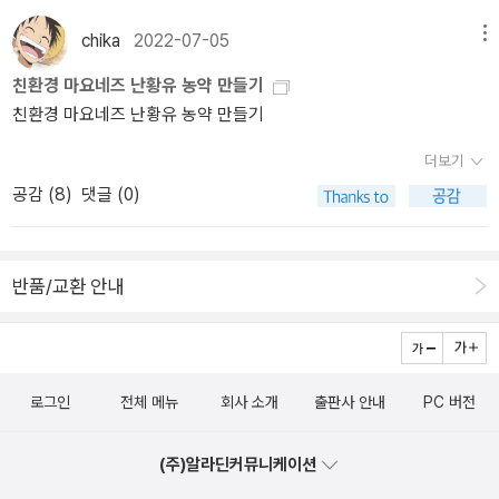
일러스트의 퀄리티가 상당히 높아서 그 자체로 마치 드로잉 북을 보
주변의 공기가 왜 대류해야하는지 이해가 되니 앞으로는 환기를 더
글을 올렸다고 한다. 현재는 네이버 식물 인플루언서로 많은 분들의
는 것 같은 느낌도 든다. 실제 사진을 사용하면 현실감은 있겠지만 전
할 것 같다. 환기는 사람에게도 중요한데 식물이 시들도록 환기를 안
사랑을 받고 있었다. 10년 홈가드닝 노하우가 이 책 한 권에 고스란히
chika
2022-07-05
메뉴
체적으로 톤이 어두워지고 설명하고자 하는 부분을 제대로 이해하기
한 동안 내 몸도 힘들었을 것 같아 미안하다.#3. 번식, 물꽃이등은 아
담겨 있었다. 식물 초보를 위한 기초 안내 팁들을 자세히 기록해 두었
친환경 마요네즈 난황유 농약 만들기
어려운 단점도 있다. 반면 일러스트로 표현하면 특징이나 설명이 필
직은 내가 범접할 단계는 아니라고 생각되지만, 세균이 중요하다는
고, 식물 고수들을 위한 전문적인 안내도 상세히 해주고 있었다. 특히
친환경 마요네즈 난황유 농약 만들기
요한 부분을 강조해서 조금 더 직관적으로 이해하기 좋게 나타낼 수
사실을 알았으니 향후 도전해 볼 생각이다.​본문의 내용을 일부 인용
식물 방제 및 비료에 대한 안내, 수태 활용법, 수태봉 만드는 방법 등
있기 때문에 초보 식린이에게는 일러스트가 더 유용하다.이 책처
하면,​일반적인 관엽식물의 경우, 과습이 치명적인 경우가 많기 때문
을 그림과 함께 상세히 설명해줘서 식물 돌보는 작업에 유용하게 활
더보기
럼 일러스트가 강조된 설명서는 눈이 즐거운 일러스트를 보여주는 것
에 배수제를 조금 더 섞어서 분갈이를 해주는 것이 좋습니다. 특히 물
용할 수 있게 했다. 식물 고수편에서는 식물의 번식에 초점을 맞춰서
공감 (
8
)
댓글 (0)
에 집중해서 일러스트로 설명을 대충 때우다보니 자칫 설명이 부족해
을 자주 주는 습관이 있다면 배수제를 과감하게 섞어보는 것도 과습
잎번식, 삽목분 만드는 법, 필로덴드론, 알로카시아, 칼라디움, 안스리
지는 경우도 있는데 이 책은 역으로 텍스트가 많은 편이다. 고퀄의 일
을 피하고 식물을 건강하게 만드는 방법중 하나입니다. 뿌리가 흙속
움 번식과 키우는 법등을 상세히 안내했다. 저자는 이미 취미활동을
러스트를 활용한 설명도 훌륭하지만 그보다는 역시 텍스트라는 전통
에 잠겨 있다고 생각하기 쉽지만 실제로는 뿌리도 숨을 쉬고 있습니
넘어 전문가 수준 이상으로 식물을 키우고 있었고, 그 노하우들을 아
반품/교환 안내
적인 방식으로 정보 전달에 힘을 기울이고 있 다. 물론 텍스트가 많다
다. 그렇기 때문에 흙속에서의 공기 흐름이 좋아야 뿌리가 건강하게
낌없이 독자들에게 알려주고 있었다. 궁금함에 저자의 블로그를 방문
고는 하지만 페이지 구성이 잘 정리된 노트필기 같은 느낌이라 가독
성장합니다.​겨울철 물주기에서 가장 중요한 것은 온도입니다. 차가운
해봤는데 식물을 얼마나 사랑하고 아끼고 있는지 식물에 진심인 마음
성이 상당히 좋고 설명도 쉽고 이해가 잘 되는 편이다. 그래서 전체적
물을 바로 식물에게 주면 식물이 스트레스를 많이 받습니다. 가능하
이 가득히 느껴졌다. 거실을 가득 채운 식물들과 미니온실, 특수조명,
으로 책에서 제공하는 정보와 지식이 매우 충실하게 느껴진다.책을
면 폐트병이나 바스켓에 물을 받아서 실온에 하루 정도 보관한 물을
식물 진열대 등이 여느 연구실 못지 않을 정도로 식물을 정성껏 돌보
로그인
전체 메뉴
회사 소개
출판사 안내
PC 버전
보면 식물을 키울 때 신경써야 되는 부분이 의외로 많다. 앞서도 말했
주면 실온에 가까운 물을 주기 때문에 식물이 받는 스트레스를 줄일
고 있었다. 글로스터님의 식물을 아끼고 사랑하는 열정 어린 모습과 1
지만 뭘 모르는 초보 식물집사들은 그저 물만 잘 주고 햇볕만 잘 받으
수 있습니다.​처음 가드닝을 시작하게 되면 환기가 중요하다는 점을
0년간 블로그에 홈가드닝 이야기를 계속 기록해온 모습에 박수를 보
(주)알라딘커뮤니케이션
면 알아서 쑥쑥 클거라고 생각하기 쉬운데 실내 가드닝을 위해서는
깨닫지 못하는 경우가 많습니다. 환기가 원활해야 증산작용을 잘해서
내드리고 싶다. 식물을 좋아하는 분들이라면 누구라도 좋아하고 꼭
준비물도 많이 필요하고, 꽤 손도 많이 가고, 당연히 비용도 많이 발생
에너지의 흡수도 잘하고, 병해충도 잘 생기지 않아 식물이 건강해집
간직하고 싶은 책일꺼라 생각한다.식물키우기 기초부터 번식 꿀팁까