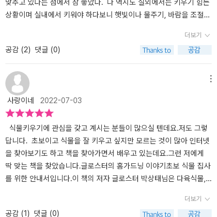
강조하고 있는 저자의 이야기가 더 마음에 남고 있다. 뒷부분으로 넘
베이직 실내 가드닝에서 '실내가드닝 툴'을 보며 얼마 전 입주 호실에
맞추고 있다는 점에서 참 좋았다. 나 역시도 실외에서는 키우기 힘든
어가면서 실내가드닝으로 많이 키우는 식물의 번식법에 대해 구체적
갔을 때의 모습이 떠오른다. 그곳에도 그래서 그런 시설들이 되어 있
상황이며 실내에서 키워야 하다보니 햇빛이나 물주기, 바람을 조절하
으로 설명하고 있는데 나같은 초보에게는 그리 쉽지만은 않다,라고
었다는 것을 조금을 알 것 같았다. 계절에 따른 식물 관리도 흥미롭다.
는게 쉽지 않아 잘 키우다가 죽이는 경우가 많았던것 같다. 그래서 더
더보기
생각하며 다시 보니 책의 앞부분은 초보자를 위한 기초레시피, 뒷부
괜히 화분을 기르는 게 어려운 게 아니었음을 알게 된다. 손이 많이 가
궁금했다. 특히 이 책은 식물 초보와 식물 고수로 나눠서 실내 가드닝
공감 (
2
)
댓글 (0)
분은 식물고수의 비밀레시피라 되어있어 왠만큼 식물을 키워본 사람
야 하고 신경을 써야 한다는 것을 다시금 확인하게 된다. 흙에서는 그
방법을 따로 제시하고 있는데 아직은 초보 단계로 먼저 나오는 기초
들에게 식물의 번식법을 상세히 설명해주고 있는 것이다. 칼라디움
나마 집 옥상에 많은 블루베리 화분을 보며 최근 위스키 때문에 관심
레피시에 익숙해져야 할 것 같다. 식물 초보편에서는 먼저 실내 가드
같은 경우 동면을 해 준다고 하는데 이 책을 통해 식물의 동면을 처음
을 갖게 된 '피트' 모스가 들어가는 것을 알고 있었다(그동안 왜 흙 작
닝에 어울리는 식물을 소개하는데 무작정 내가 키우고 싶다고 선택하
메뉴
알게 되었고 - 내가 살고 있는 곳은 겨울이 그리 춥지는 않으니 실내
업을 하시면 약 냄새 비슷한 게 났는지도 이제 이해할 수 있었다). 그
기 보다는 일단 잘 크는 식물을 선택하는 것도 식물을 죽이지 않을 수
사랑이네
2022-07-03
에서 키우고 있다면 굳이 동면을 해야할까 싶기도 하지만, 눈이 내려
나마 익숙한 게 '마사토'로 뭔지 명확히는 모르나 많이 들어 이름은 알
있는 방법일것 같다. 또 초보에겐 어렵게 느껴질 관리법-흙, 빛, 물
기온이 뚝 떨어지는 날은 현관에 있는 녀석들을 조금 안쪽으로 옮기
고 있었다. 물 주기에서 식린이의 모습은 나와 비슷했다. 꾸준히 주려
주기, 습도, 환기-을 자세히 알려주고 조금은 생소하게 느껴졌던 수태
거나 찬바람을 막아줘야하겠다는 생각이 든다. 상세한 설명과 세밀화
했는데 시들고 죽어간 금전수 화분이 떠오르니 씁쓸하다. 습도 유지
와 관련한 이야기도 만나볼 수 있어서 좋았다. 여기에 어느 정도 키우
식물키우기에 관심을 갖고 계시는 분들이 많으실 텐데요.저도 그렇
를 보고 각 항목마다 큐앤에이와 포인트잇으로 실제 식물키우기에 대
도 사무실 환경을 생각하니 별로였던 것 같다. 역시 개업 선물로는 크
다보면 영양공급도 필요하니 비료에 대해서도 알아야 하고 또 잘못하
답니다. ​ 초보이고 식물을 잘 키우고 싶지만 모르는 것이 많아 인터넷
한 질문사례를 통해 조금 더 구체적으로 내용을 정리하며 식물키우기
게 신경을 쓰지 않아도 잘 크는 스투키가 최고인 것 같다는 생각을 다
면 식물이 죽어버리기도 하는 해충을 방제하는 관리법도 알려준
을 찾아보기도 하고 책을 찾아가면서 배우고 있는데요.그런 저에게
노하우를 배워볼 수 있어 더 좋았다. 지금은 책읽기정도로 한번 훑어
시 한번 하게 된다. 환기 역시 사무실에서 아침 청소 때 외에는 많이
다. 여기서 더 나아가 어느 정도 식물 키우기에 익숙해졌다면 이제는
딱 맞는 책을 찾았습니다.​​​글로스터의 홈가드닝 이야기초보 식물 집사
봤는데 집에가서 안스리움을 잘 크고 있는지, 작년에 분갈이할 때 무
하지 않는 것 같다. 요즘 같은 장마철에 문을 열어두면 담배 피우는 사
고수의 비결이 나온다. 여기에서는 단순히 생존시키는 수준을 넘어
를 위한 안내서입니다.​이 책의 저자 글로스터 박상태님은 다육식물,
지몽매해서 뿌리를 손으로 뚝 잘랐다가 - 뿌리는 칼로 단면을 좁게 자
람들의 담배 연기가 들어와 더 문을 잘 열지 않게 된다. 거기에 환풍기
보다 더 잘 키우고 번식시키는 방법을 알려주는데 초보의 입장에서는
제라늄 등을 거쳐서 지금은 열대관엽식물에 빠져사는 식물집사라고
더보기
르는 것이, 특히 균이 발생하지 않게 되도록 1회용 면도칼이 좋다,는
가 있기에 더 열지 않게 되는지도 모르는데 화분을 키우는 데 환기가
아직 어렵게 느껴지는 부분이지만 잘 키워서 이런 수준까지 할 수 있
합니다. ​열대관엽식물을 잘 키우고자 관심을 기울이는 초보자들에게
공감 (
1
)
댓글 (0)
건 이 책을 보고 알았다 - 죽어가던 스노우화이트가 드디어 지난 주에
중요하다는 것은 책을 통해 처음 알게 되는 듯하다. 빛 관리도 우리
게 된다면 너무 좋을것 같다는 생각을 해본다. 관련된 내용을 일러스
보다 체계적으로 많은 방법을 알려주는 책입니다.​실내가드닝에서 초