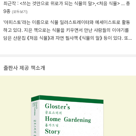
최근작 :
<쓰는 것만으로 위로가 되는 식물의 말>
,
<처음 식물>
… 총
가드닝 이야기》가 있다. 네이버 블로그 @brio76 인스타그램 @glos
9종
(모두보기)
ter_0505
‘아피스토’라는 이름으로 식물 일러스트레이터와 에세이스트로 활동
하고 있다. 지은 책으로는 식물을 키우면서 만난 사람들의 이야기를
담은 산문집 《처음 식물》과 자연 필사책 《식물의 말》 등이 있다. 또한
《글로스터의 홈가드닝 이야기》 《테라리움 잘 만드는 법》 《실내 가드
닝 DIY의 모든 것》 등의 식물 일러스트를 맡았으며, 식물을 주제로 한
〈녹색소음〉 〈그리고, 그린〉 전 등의 전시를 개최했다. 그에게 ‘식물 키
출판사 제공 책소개
우기’란 정적인 공간에서 이루어지는 가장 동적인 활동이다. 그는 유
튜브 ‘논스톱 식물집사 아피스토TV’를 시작하면서부터 많은 관계를
맺을 수 있었는데, 채널을 운영하면서 만난 사람들은 식물집사 생활
의 가장 큰 자산이다. 현재 1만 5천 여 명의 구독자가 이 채널을 통해
다양한 식물 정보와 이야기를 공유하고 있다. 2011년, 《시와시학》을
통해 시 <자객>이 당선되어 시인으로 등단하였다. 유튜브 @apistot
v 인스타그램 @apistotv