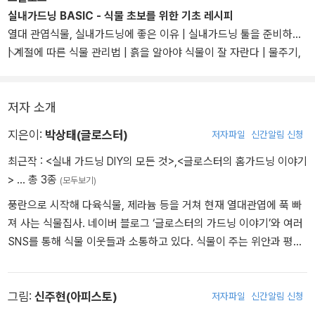
에 충실했다. 계절에 따른 식물관리법, 흙 배합법, 물 주기, 습도, 환
실내가드닝 BASIC - 식물 초보를 위한 기초 레시피
기, 빛 등 식물에게 꼭 필요한 요소다.
열대 관엽식물, 실내가드닝에 좋은 이유 | 실내가드닝 툴을 준비하자
| 계절에 따른 식물 관리법 | 흙을 알아야 식물이 잘 자란다 | 물주기,
하지만 실제로 식물 키우는 데 적용하기에는 식물 키우는 환경이 모
세 가지만 확인하면 된다 | 열대 관엽식물과의 동거, 습도가 관건이다
두 다르다. 저자는 이 책에서 왜 습도가 중요한지, 물주기는 어떤 기준
| 환기가 중요하다 | 실내가드닝에서의 빛 관리와 식물등 | 어떤 화분
으로 주어야 하는지 등 다양한 관점에서 환경과 상관없이 모든 식물
저자 소개
이 좋은 화분인가? | column.1 토분 세척하는 법 | 초간단 분갈이 방
집사들이 적용할 수 있는 원리를 알기 쉽게 설명한다.
법을 알아보자 | 가드닝의 잇템, 수태를 활용하는 방법 | column.2 수
지은이:
박상태(글로스터)
저자파일
신간알림 신청
태봉 만드는 법 | 비료 잘 쓰는 법을 알아보자 | 피할 수 없는 해충, 철
최근작 :
<실내 가드닝 DIY의 모든 것>
,
<글로스터의 홈가드닝 이야기
저하게게 방제하자
>
… 총 3종
(모두보기)
풍란으로 시작해 다육식물, 제라늄 등을 거쳐 현재 열대관엽에 푹 빠
져 사는 식물집사. 네이버 블로그 ‘글로스터의 가드닝 이야기’와 여러
SNS를 통해 식물 이웃들과 소통하고 있다. 식물이 주는 위안과 평화
를 많은 사람들이 느낄 수 있도록 식물을 잘 키우는 꿀팁과 다양한 가
드닝 정보를 공유하는 데 큰 즐거움을 느끼고 있다. 서강대학교를 졸
업하고, 고려대학교에서 경영학 석사학위와 박사학위 취득했다. 현재
그림:
신주현(아피스토)
저자파일
신간알림 신청
는 제약 마케팅 관련 업무를 하고 있다. 지은 책으로 《글로스터의 홈