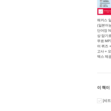
해커스 일
(일본어
단어장 N
상 암기로
무료 MP3
어 퀴즈 
고사 + 
덱스 제
이 책이
[세트