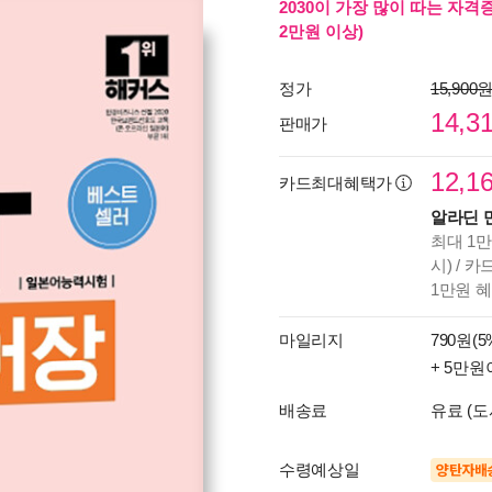
2030이 가장 많이 따는 자격
2만원 이상)
정가
15,900
14,3
판매가
12,1
카드최대혜택가
알라딘 
최대 1만
시) / 
1만원 
마일리지
790원(5
+ 5만원
배송료
유료 (도
수령예상일
양탄자배