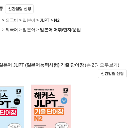
류
신간알림 신청
서
>
외국어
>
일본어
>
JLPT
>
N2
서
>
외국어
>
일본어
>
일본어 어휘/한자/문법
일본어 JLPT (일본어능력시험) 기출 단어장
(총 2권 모두보기)
신간알림 신청