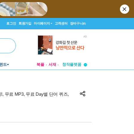
로그인
회원가입
마이페이지
고객센터
장바구니
(0)
투비컨티뉴드
펀드
북플
서재
창작플랫폼
투비컨티뉴드
, 무료 MP3, 무료 Day별 단어 퀴즈,