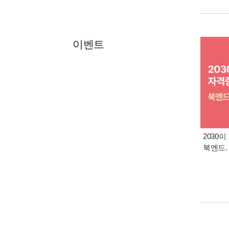
이벤트
2030이
북엔드.