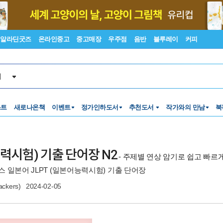
알라딘굿즈
온라인중고
중고매장
우주점
음반
블루레이
커피
서
스트
새로나온책
이벤트
정가인하도서
추천도서
작가와의 만남
북
력시험) 기출 단어장 N2
- 주제별 연상 암기로 쉽고 빠르게!
스 일본어 JLPT (일본어능력시험) 기출 단어장
kers)
2024-02-05