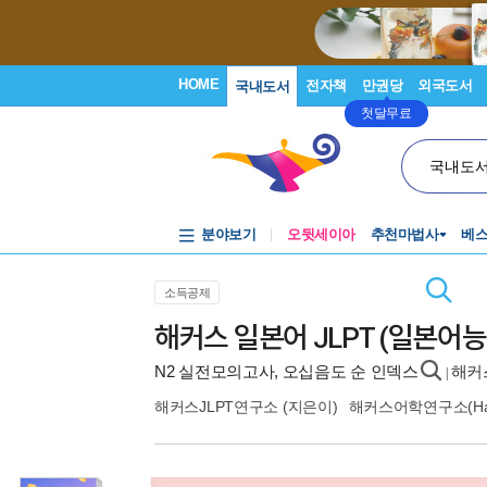
HOME
전자책
만권당
외국도서
국내도서
첫달무료
국내도
분야보기
오뒷세이아
추천마법사
베
소득공제
해커스 일본어 JLPT (일본어능
N2 실전모의고사, 오십음도 순 인덱스
해커
|
해커스JLPT연구소
(지은이)
해커스어학연구소(Hac