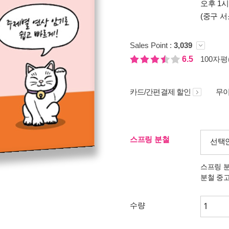
오후 1
(중구 서
Sales Point :
3,039
6.5
100자평(
카드/간편결제 할인
무이
스프링 분철
선택
스프링 
분철 중
수량