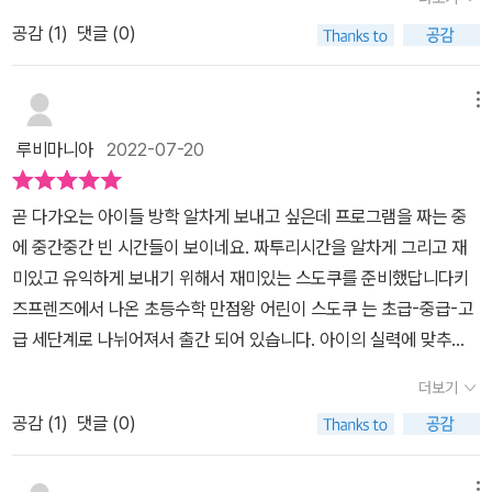
우는 논리 게임!​스도쿠(sudoku)는 사전 지식보다는 수학적 논리 사
공감 (
1
)
댓글 (0)
고를 통해서 숫자 배열 속에 있는 규칙을 발견해야만 문제를 풀 수 있
어요. 각각 숫자가 중복되지 않게 잘 배열해야 하는데요. 난이도 마다
생각을 좀 더 해야지만 풀리는 문제가 있다보니 접근 방법이나 풀이
메뉴
과정은 다양할 수 있지요. 스도쿠(sudoku)는 퍼즐을 통해 수학적 창
루비마니아
2022-07-20
의력과 문제해결력을 키울 수 있는 논리 게임이라 초등 아이들이 수
학을 지루해 하지 않고 즐겁다는 인식을 심어줄 수 있는 것 중 한 가지
곧 다가오는 아이들 방학 알차게 보내고 싶은데 프로그램을 짜는 중
가 스도쿠 퍼즐이라고 생각해요.접근 방식이 어렵지 않다 보니 아이
에 중간중간 빈 시간들이 보이네요. 짜투리시간을 알차게 그리고 재
들마다 난이도를 조절해주는 것도 좋을 것 같아요!어린이 스도쿠 중
미있고 유익하게 보내기 위해서 재미있는 스도쿠를 준비했답니다키
급은 6*6 난이도 부터 시작하는데요.배열이 잘 맞지 않으면 지웠다
즈프렌즈에서 나온 초등수학 만점왕 어린이 스도쿠 는 초급-중급-고
가 생각하고 다시 지웠다가 생각할 수 있어서 집중력도 좋아질 것 같
급 세단계로 나뉘어져서 출간 되어 있습니다. 아이의 실력에 맞추
아요.초등수학 만점왕 어린이 스도쿠는 각자의 수준에 맞게 선택할
어 시작하면 좋을 것 같아요. 우리아이는 스도쿠를 처음 접해보기
수 있도록 초급·중급·고급 3권으로 구성되어 있어요. 3×3, 4×4, 6×
더보기
에 중급으로 시작해 보았습니다.초급은 3×3, 4×4, 6×6퍼즐 200문
6, 8×8, 9×9 퍼즐 총 500문제를 담아져 있어서 각 문항은 뇌의 활
공감 (
1
)
댓글 (0)
제로 비교적 쉽게 구성이 되어 있어서 기본 흐름을 잡기에 좋아요.제
성화와 지능을 향상할 수 있도록 빅데이터 분석을 통해 정교하게 설
가 선택한 중급은 6×6, 8×8퍼즐 총 150문제로 구성이 되어 있어
계된 지능형 문제들이라고 해요.요즘 아이들은 학원을 많이 다니다
메뉴