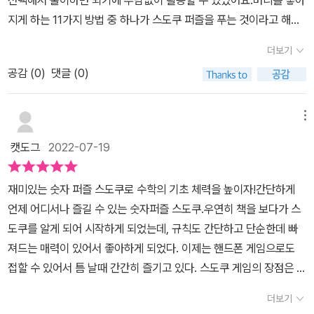
선택해서 풀이하면 되기에 부담없이 활용할 수 있었어요.머리를 좋아
은 영향을 주기때문이다. 온라인 전자책이 많이 나오고 있지만 대다
재미있는숫자퍼즐, #수학흥미교재​[출판사로부터 도서협찬을 받았고
지게 하는 11가지 방법 중 하나가 스도쿠 퍼즐을 푸는 것이라고 해요.
수의 사람들이 종이책을 선호하는 것과 같다고 생각한다. 이 책에는
본인의 주관적인 견해에 의하여 작성함][출판사로부터 도서협찬을
문제를 풀기 위해 집중을하고, 숫자를 대입해가는 과정에서 머리를
6X6, 8X8 유형이 있다. 총 150문제가 있는 이 책을 풀면서 36칸과
더보기
받았고 본인의 주관적인 견해에 의하여 작성함]
쓰다보니뇌의 활동량도 먾아져 사고력, 집중력, 창의력, 문제해결력
64칸을 채워갈 때마다 나는 수학의 신비함에 감탄했다. 어떻게 이렇
공감 (
0
)
댓글 (0)
까지 자연스럽게발달할 수 있는 것 같습니다.복잡한 문제들이 아닌데
게 다양하고 많은 문제가 나올 수 있는지 생각할수록 놀랍다. 스도쿠
다 스도쿠 책과 연필만 있으면 어디서든 가볍게 시작할 수 있기에 머
문제를 만든 사람을 한번 만나보고 싶을정도로 대단하게 느껴진
리를 좋아지게 하는 방법 중 이만한게 없다는 생각이 들었어요.​어린
메뉴
다. 다른 사람들도 어린이 스토쿠 중급을 풀면서 수학적 창의성이 생
이 스도쿠 중급책은 6X6, 8X8 인 문제 총 150개가 있는데 초급 과
기고 문제해결력이 높아지길 기대해본다.출판사로부터 도서를 제공
캣도그
2022-07-19
정에서 스도쿠의 원리를 이해하고 충분히 연습을 했다면 도전해볼 만
받아 읽고 쓴 리뷰입니다~
한 문제였어요,문제의 구성은 아주 단순하고 간단하지만, 퍼즐의 빈
재미있는 숫자 퍼즐 스도쿠로 수학의 기초 체력을 높이자!간단하게
자리와 제시된 숫자들을 관찰하고 빠진 수를 규칙에 맞게 채워가야
언제 어디서나 즐길 수 있는 숫자퍼즐 스도쿠.우연히 책을 보다가 스
하기에 만만하지만은 않았어요.특히 8X8로 넘어가니 아이가 많이 어
도쿠를 알게 되어 시작하게 되었는데, 규칙도 간단하고 단순한데 빠
려워 하더라구요. 천처히 연습하면서 문제 해결력을 키워가기로 했답
져드는 매력이 있어서 좋아하게 되었다. 이제는 핸드폰 게임으로도
니다.^^​재미있는 숫자 퍼즐로 수학의 기초 체력을 높여 주는 키즈프
접할 수 있어서 틈 날때 간간히 즐기고 있다. 스도쿠 게임의 장점은 짧
렌즈의 초등수학 만점왕 어린이 스도쿠 중급 이었습니다.​​​- 본 리뷰는
은 자투리 시간에도 쉽게 할 수 있다는 것, 그리고 난이도에 따라 수많
도서협찬을 받고 주관적인 견해로 작성 되었습니다. -
더보기
은 문제들이 만들어질 수 있다는 것이다. 규칙은 간단하지만 수에 대