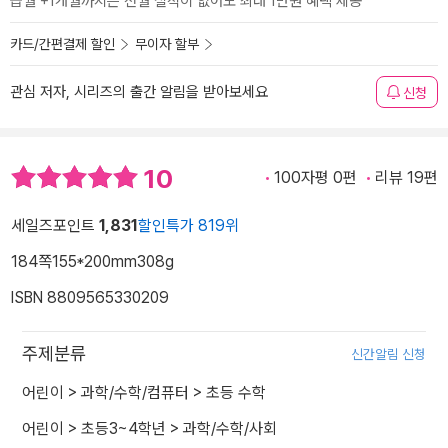
급월 +1개월까지는 전월 실적이 없어도 최대 1만원 혜택 제공
카드/간편결제 할인
무이자 할부
관심 저자, 시리즈의 출간 알림을 받아보세요
신청
10
100자평 0편
리뷰 19편
세일즈포인트
1,831
할인특가 819위
184쪽
155*200mm
308g
ISBN 8809565330209
주제분류
신간알림 신청
어린이
>
과학/수학/컴퓨터
>
초등 수학
어린이
>
초등3~4학년
>
과학/수학/사회