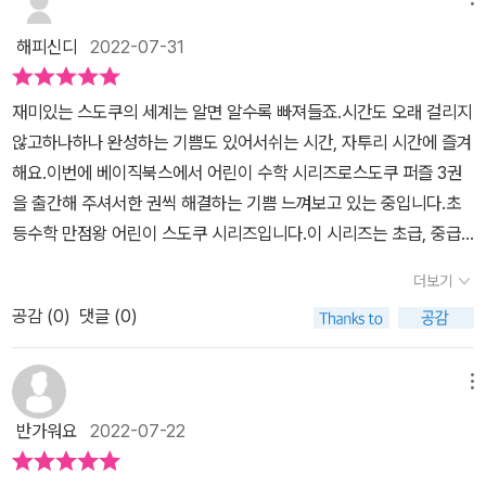
서 실전 연습으로 좋습니다. 아마 초등 저학년 아이들이 선택해도 무
보니 여전히 주입식 교육에 익숙해져 있잖아요.생각하는 힘을 키워
리없이 잘 할 것 같네요.고급 스도쿠는 8×8, 9×9퍼즐 총 150문제
창의적인 문제해결력을 키우고 싶다면 오늘부터 스도쿠로 시작해 보
해피신디
2022-07-31
로 되어서 아이뿐 아니라 어른들도 해보면 좋을 것 같아요.중급 끝나
세요!**출판사에 제공받고 주관적으로 작성한 후기입니다**
면 고급도 도전을 해보고 싶네요.스도쿠게임은 숫자을 빈칸에 채우는
재미있는 스도쿠의 세계는 알면 알수록 빠져들죠.시간도 오래 걸리지
데 줄이나 작은 박스안에는 각각 숫자가 한 번씩만 사용이 되는 놀이
않고하나하나 완성하는 기쁨도 있어서쉬는 시간, 자투리 시간에 즐겨
예요.같은 문제를 사람들마다 다르게 풀이헤서 빠르게 채워가는 맛
해요.​이번에 베이직북스에서 어린이 수학 시리즈로스도쿠 퍼즐 3권
이 있는 퍼즐이예요. 수학적 창의성과 문제해결력을 키울 수 있는 논
을 출간해 주셔서한 권씩 해결하는 기쁨 느껴보고 있는 중입니다.초
리게임이예요.실제로 우리 딸아이는 크게 가르쳐 주지 않았는데 스스
등수학 만점왕 어린이 스도쿠 시리즈입니다.이 시리즈는 초급, 중급,
로 몇 번 하더니 터득을 하더라구요. 너무 재미있다고 신나게 하고 있
상급으로 이루어져 있어요.저는 그 중에서 초급을 먼저 풀어보았고,
어요. 집중력을 높이고 유추해 내는 능력까지 배양시켜주는 놀이예
더보기
이번에는 중급을 풀어보았습니다.​베이직북스 유.아동 전문 출판인 키
요.처음에 확실하지 않은 숫자는 희미하게 표현을 해뒀다가 확실해지
공감 (
0
)
댓글 (0)
즈프렌즈에서 나온 책으로 믿음이 가요.이 책을 통해 창의력과 문제
면 진하게 연필로 써서 채워가는 방법으로 아이는 하고 있답니다. 어
해결력을 키울 수 있다는앞표지 문구에 더욱 마음이 끌립니다. ^^1단
른들 보다는 아직 넓게 보는 힘이 약해서 빠르게 찾지는 못하지만 하
계는 6*6 문제입니다.초급 마지막 단계에서 이미 80문제를 연습했
메뉴
다보면 점점 느는 것 같아요. 처음에는 정말 오래걸리더니 방법을 익
기 때문에거부감 없이 시작해 보아요.총 36칸의 숫자를 맞추는 것이
히고 나니 엄청 빠르게 마무리 하더라구요. 여행가는 길에도 가방속
반가워요
2022-07-22
고,1부터 6까지의 숫자를 가로 세로에 넣는 거죠.한 줄에 같은 숫자가
에 쏘옥 넣어가면 지루할 틈이 없을 것 같아요. 포켓사이즈에 스프링
들어갈 수 없다는 스도쿠 규칙으로 열심히 풀어요.초급에 나온 6*6