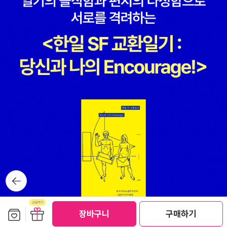
뒤로가
기
보관함담기
선물하기
장바구니
구매하기