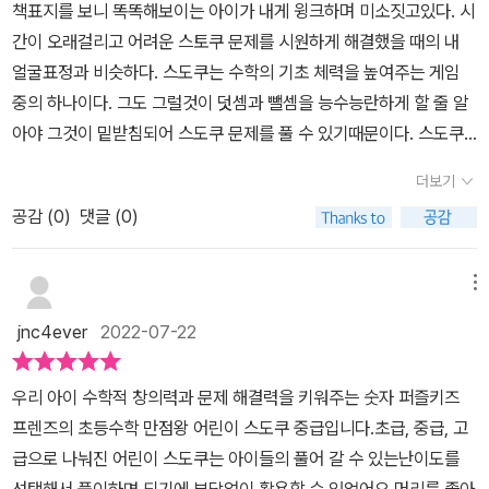
으로 되어 있어서 완전히 넘겨서 사용할 수 있어서 편한 것 같아요. 어
책표지를 보니 똑똑해보이는 아이가 내게 윙크하며 미소짓고있다. 시
문제들은 24칸 정도 이미 숫자가 쓰여 있고,12칸의 답만 구하면 되므
이들이 놀고 있으면 불안하고 그런데 스도쿠는 수학적 능력을 키우
간이 오래걸리고 어려운 스토쿠 문제를 시원하게 해결했을 때의 내
로 쉽게 풀었지만,중급의 6*6 문제들은 반대로 12칸의 숫자가 이미
고 집중력도 키울 수 있어 만족스러워요틈새시간을 알차게 채우고 싶
얼굴표정과 비슷하다. 스도쿠는 수학의 기초 체력을 높여주는 게임
쓰여 있고,24칸의 답을 구하면 되네요.초급보다는 많이 어려워졌지
은 분들께 적극 추천드려요. 초급은 유치초저, 중급은 초저, 고급은 초
중의 하나이다. 그도 그럴것이 덧셈과 뺄셈을 능수능란하게 할 줄 알
만,단계적으로 실력을 올릴 수 있도록 돕는 문제들이므로차분하게 풀
등고학년이 잘 맞을 것 같아요 .본 후기는 업체로부터 책을 무상으
아야 그것이 밑받침되어 스도쿠 문제를 풀 수 있기때문이다. 스도쿠
면서 스도쿠를 즐겨보아요.이렇게 68문제 정도를 풀어볼 수 있어요.
로 제공받아 사용해본 후 진솔하게 작성하였습니다#베이직북스 #키
퍼즐은 수학을 어려워하는 아이에게 숫자를 보여주며 덧셈과 뺄셈의
다음 단계는 8*8 문제들을 풀어봅니다.총 64칸이고,1부터 8까지의
더보기
즈프렌즈 #초등수학만점왕어린이스도쿠#초등수학만점왕스도쿠중
신비한 영역을 보여줄 수 있는 쉬운 게임이라고 생각한다. 난이도 조
숫자를 쓰는 거죠.​칸이 확 늘어나서 살짝 부담스럽지만,​숫자가 이미
급 #숫자퍼즐 #스도쿠#책세상맘수다카페 #책세상 #맘수다
공감 (
0
)
댓글 (0)
절만 잘한다면 스도쿠를 통해 자연스럽게 아이의 집중력도 향상시킬
44칸 쓰여 있고,20칸만 채우면 되는 거라서쉽게 마무리할 수 있어
수 있을 것이다. 또 스도쿠 문제를 해결하며 성취감을 느끼며 자존감
요.69번부터 150번까지 문제가 있으니까총 82문제 정도 풀어볼 수
도 높여줄 수 있기에 아이 스스로 수학에 자신감도 생길 것이라 확신
메뉴
있어요.​150번 문제는8*8 문제이긴 하지만총 64칸 중에서32칸의
한다. 단순히 덧셈과 뺄셈을 넘어 논리적인 사고력도 필요하기에 다
숫자가 쓰여 있고,32칸의 숫자를 맞추는 정도로조금 어려워지죠.​이
jnc4ever
2022-07-22
방면에서 스도쿠는 우리에게 유익하다. 게다가 요즘은 대다수의 아이
렇게 쉬운 문제들부터 차근차근 풀어보며 스도쿠의 재미를 느껴봅니
들이 스마트폰을 갖고 있기때문에 다양한 스도쿠앱을 통해 손쉽게 문
다.실력을 쌓아서 다음 단계로 나아갈 수 있도록 돕는, 좋은 문제들이
우리 아이 수학적 창의력과 문제 해결력을 키워주는 숫자 퍼즐키즈
제를 접할 수 있다. 하지만 온라인보다는 오프라인의 지면을 이용한
예요.​스도쿠를 즐기면서 초등수학 만점에 도전하고 싶은 어린이들에
프렌즈의 초등수학 만점왕 어린이 스도쿠 중급입니다.초급, 중급, 고
스도쿠책을 추천한다. 왜냐하면 책으로 스도쿠를 풀 때 펜을 이용해
게 이 책을 추천합니다.​#초등수학만점왕, #어린이스도쿠, #키즈프렌
급으로 나눠진 어린이 스도쿠는 아이들의 풀어 갈 수 있는난이도를
손가락을 움직여야 하기에 소근육을 이용하고 더 나아가 뇌발달에 좋
즈, #베이직콘텐츠랩, #베이직북스, #스프링핸드북, #스도쿠퍼즐, #