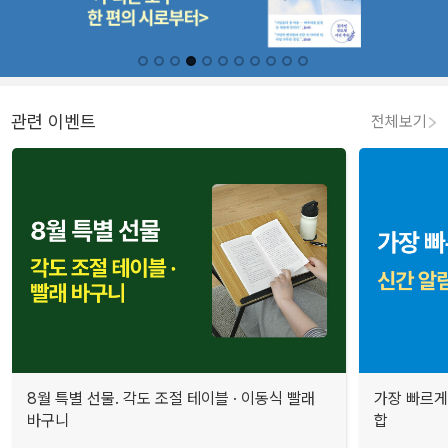
관련 이벤트
전체보기
8월 특별 선물. 각도 조절 테이블 · 이동식 빨래
가장 빠르게
바구니
합