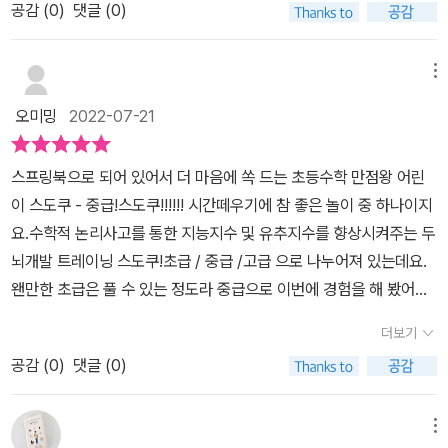
공감 (
0
)
댓글 (0)
한 감각과 집중력, 사고력을 기르기에도 좋은 수학 퍼즐이라 아이에
게도 권하고 싶었다.핸드폰 게임으로 하면 더 쉽게 접하고 아이도 좋
아할지 모르지만, 이왕이면 종이책에 직접 생각하며 적으면 좋을 것
메뉴
같아서 책으로도 찾아보고 있다가 좋은 스도쿠 책을 만나게 되었
오미밍
2022-07-21
다. <초등수학 만점왕 어린이 스도쿠>​일단 '초등수학 만점왕'이라는
단어가 눈에 딱 들어왔다.스도쿠는 난이도에 따라 워낙 다양한 문제
스프링북으로 되어 있어서 더 마음에 쏙 드는 초등수학 만점왕 어린
가 나오기에 아이 수준에 잘 맞춰 시작해야지 그렇지 않으면 제대로
이 스도쿠 - 중급!스도쿠!!!!!! 시간떼우기에 참 좋은 놀이 중 하나이지
해보지도 못하고 질려서 손을 놓을 수 있다.그런데 이 책은 초등학생
요.수학적 논리사고를 통한 지능지수 및 유추지수를 향상시켜주는 두
아이들에게 딱 적당한 난이도일 것 같았다.​초등수학 만점왕 어린이
뇌개발 트레이닝 스도쿠!초급 / 중급 /고급 으로 나누어져 있는데요.
스도쿠 시리즈는 초급, 중급, 고급으로 나누어져 있다.초급은 3X3, 4
왠만한 초급은 풀 수 있는 정도라 중급으로 이번에 경험을 해 봤어요.
X4, 6X6 퍼즐이 총 200문제, 중급은 6X6, 8X8 퍼즐이 총 150문
스도쿠의 규칙 - 위 아래 줄에 중복되는 번호가 있으면 안된다.큰 틀
제, 고급은 8X8, 9X9 퍼즐이 총 150문제로 구성되어 있다. 아이의
더보기
안에서의 숫자도 겹쳐서는 안된다!요 두번째 규칙이 문제 푸는 실마
나이나 수준에 맞춰서 난이도를 고르면 되는데 아이는 스도쿠를 다른
공감 (
0
)
댓글 (0)
리가 되기도 한답니다.중급의 앞부분은 6x6 이구요 뒤로 가면 8x8
문제집에서 조금 접하긴 해서 중급으로 선택했다. 집으로 도착한 책
로 나오는데 .. 전 8x8 문제들이 더 쉽게 느껴지는 건 왜일까
을 보니 더욱 마음에 들었다.스프링 핸드북으로 되어 있어서 책장을
요????????진짜 오랜만에 .. 거의 1년? 만에 풀었다 보니 뇌가 굳은
메뉴
넘기며 퍼즐을 풀기 좋다.아무래도 일반 책처럼 되어 있으면 넘겼을