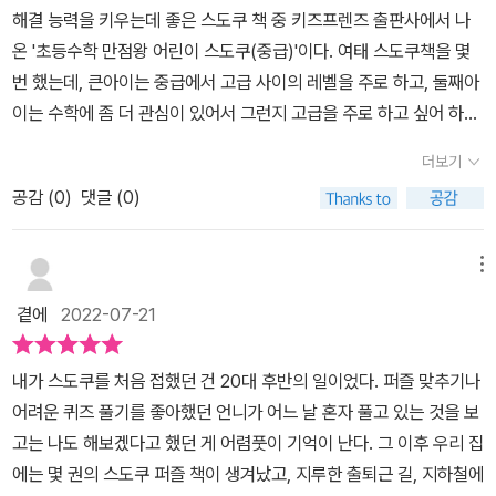
길수도 있고, 엄마가 슬쩍 눈치를 보면서 아이가 이기게 해 주는 것도
해결 능력을 키우는데 좋은 스도쿠 책 중 키즈프렌즈 출판사에서 나
나가야 쉽다.6X6 스도쿠로 숫자 6까지 있어 간단하지만 난이도가 중
갈 수 있는 수학 퍼즐이라서엄마가 사용하는 방법과 아이가 풀어내는
좋아요. 같이 이기고 지고 하면서 문제는 빨리 풀어야 하니 뇌는 팽팽
온 '초등수학 만점왕 어린이 스도쿠(중급)'이다. 여태 스도쿠책을 몇
급인 만큼 빈칸의 수가 꽤 많았다.그래서 아이와 함께 풀 때는 앞에 기
방법을서로 공유하면서 함께 풀어보았답니다!(엄마가 스도쿠를 좋아
돌아가겠죠? 그리고 함께 하는 재미도 느낄 수 있을거에요 :)*도서를
번 했는데, 큰아이는 중급에서 고급 사이의 레벨을 주로 하고, 둘째아
본 규칙과 푸는 방법을 먼저 잘 익히고 실전 문제에 들어갔다.처음은
합니다 ㅎㅎ)​​ 재미있는 숫자 퍼즐로 수학의 기초 체력을높여주고 아
무상으로 제공받아 작성된 서평입니다. *
이는 수학에 좀 더 관심이 있어서 그런지 고급을 주로 하고 싶어 하는
함께 풀면서 어떻게 풀기 시작하는 것이 좋은지 접근방법을 알려주며
이의 집중력도 향상시켜 주는초등수학만점왕 어린이 스도쿠​초급 / 중
편인데 그러다보니 스도쿠책을 고급을 선택하면 항상 소외되는 막
풀어나갔다.간단한 규칙이라 한 두번 알려주니 금방 혼자서 푸는 아
급 / 고급 이렇게 나누어져 있어서아이 나이에 맞춰 난이도에 맞춰선
더보기
내...그래서 이번에는 막내와 같이 하고 싶어서 중급 레벨을 선택했다.​
들. 집중해서 숫자 세며 풀더니 금방 한 문제를 완성했다. 스도쿠 퍼즐
택하면 좋을 듯합니다^^ 본 서평후기는 출판사로부터 도서만을 제
공감 (
0
)
댓글 (0)
중급은 조금 쉬운 6x6과 조금 어려운 8x8까지의 스도쿠 퍼즐을 다
은 수와 가까워지게 해주고, 문제를 푸는 사이 집중력을 길러준다.또
공받아 작성한 솔직한 후기입니다.​
룬다.​시간 때우기에 많이 하는 것들...숨은그림찾기, 가로세로퀴즈 그
한 가로 세로를 살펴보며 숫자를 찾고 생각하는 과정에서 논리적인
리고 스도쿠.​여행을 갈때 잡지나 신문을 보면 항상 하는 것들이다.​책
사고력과 문제 해결력도 길러준다.그래서 아이들은 물론 어른이나 노
메뉴
에서는 스도쿠를 풀기 전에 우선 스도쿠란 어떤 것인지, 스도쿠는 우
인까지도 함께 하면 좋은 수학 퍼즐이다.더운 여름 주말에 외출하기
곁에
2022-07-21
리에게 어떤 도움을 주는지 그리고 스도쿠의 기본 규칙과 스도쿠를
어려울 때 집에서 풀면 좋을 것 같다.또한 스프링 핸드북이라 가지고
푸는 방법에 대해 친절히 알려준다.​처음 스도쿠를 해보는 사람도 설
다니기에도 적당한 크기라 여행갈 때도 챙겨가도 좋겠다.초등수학 만
내가 스도쿠를 처음 접했던 건 20대 후반의 일이었다. 퍼즐 맞추기나
명을 보고 쉽게 하는 벙법을 익히고 해볼 수 있도록 말이다.'초등수학
점왕 어린이 스도쿠와 함께 아이가 스도쿠를 시작으로 수학 퍼즐에
어려운 퀴즈 풀기를 좋아했던 언니가 어느 날 혼자 풀고 있는 것을 보
만점왕 어린이 스도쿠'책이 도착하고서 아이들보고 하고 싶은거 하나
흥미를 가지고 수와 가까워지면 좋겠다.* 출판사로부터 책을 제공받
고는 나도 해보겠다고 했던 게 어렴풋이 기억이 난다. 그 이후 우리 집
씩 하라고 했는데, 몇일 사이에 아이들이 많이도 해놨다.스프링북으
아 읽고 솔직하게 작성한 서평입니다.
에는 몇 권의 스도쿠 퍼즐 책이 생겨났고, 지루한 출퇴근 길, 지하철에
로 되어 있어서 한페이지씩 하기에도 좋게 되어있다.이런 풀이형 책