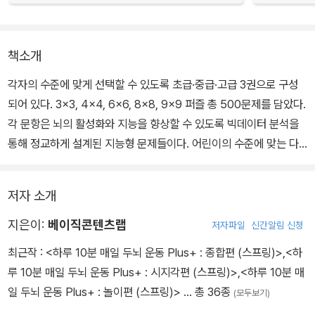
책소개
각자의 수준에 맞게 선택할 수 있도록 초급·중급·고급 3권으로 구성
되어 있다. 3×3, 4×4, 6×6, 8×8, 9×9 퍼즐 총 500문제를 담았다.
각 문항은 뇌의 활성화와 지능을 향상할 수 있도록 빅데이터 분석을
통해 정교하게 설계된 지능형 문제들이다. 어린이의 수준에 맞는 다
양한 난이도의 문제들로 구성되어 있고 큰 글씨로 인쇄되어 손동작이
미숙한 아이들도 편안하게 사용할 수 있다.
저자 소개
지은이:
베이직콘텐츠랩
저자파일
신간알림 신청
최근작 :
<하루 10분 매일 두뇌 운동 Plus+ : 종합편 (스프링)>
,
<하
루 10분 매일 두뇌 운동 Plus+ : 시지각편 (스프링)>
,
<하루 10분 매
일 두뇌 운동 Plus+ : 놀이편 (스프링)>
… 총 36종
(모두보기)