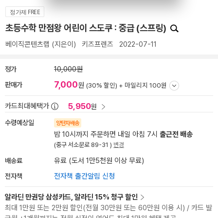
정가제 FREE
초등수학 만점왕 어린이 스도쿠 : 중급 (스프링)
베이직콘텐츠랩
(지은이)
키즈프렌즈
2022-07-11
정가
10,000원
7,000
판매가
원
(30% 할인) +
마일리지 100원
5,950
카드최대혜택가
원
수령예상일
양탄자배송
밤 10시까지 주문하면 내일 아침 7시
출근전 배송
(중구 서소문로 89-31 )
변경
배송료
유료 (도서 1만5천원 이상 무료)
전자책
전자책 출간알림 신청
알라딘 만권당 삼성카드, 알라딘 15% 청구 할인
최대 1만원 또는 2만원 할인(전월 30만원 또는 60만원 이용 시) / 카드 발