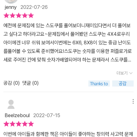
느낌이 들었는데 슬슬 머리에 쥐나게 생각하면서 풀다보니 다시 재미
때 완벽하게 180도로 펼쳐지지는 않아서 꼭 접히는 쪽 부분에 뭔가
jenny
2022-07-26
있어졌답니다 ㅋㅋ 아이가 처음에 어렵다고 해서 제가 풀어봤는데 어
를 적는게 불편하다. 하지만 스프링으로 되어 있으면 쉽게 넘기고, 적
렵더라구요 ㅋㅋㅋㅋㅋㅋㅋㅋ 우린 초급수준이었나..?그랬는데 제가
는데 불편하지 않다는 것. 또한 핸드북이라는 이름에 맞게 A4 용지
​예전에 문제집에 있는 스도쿠를 풀어보더니재미있다면서 더 풀어보
푸는 걸 보고, 옆에서 한두번 알려주었더니 역시 .. 스도쿠 했던 기억
반정도의 크기라 가지고 다니기에도 좋다. 처음에는 우선 스도쿠가
고 싶다고 하더라고요~문제집에서 풀어봤던 스도쿠는 4X4로우리
이 새록새록 올라왔나봐요. 엄마가 하던 것 처럼 들어가 수를 옆에 적
무엇인지, 이 책의 구성은 어떤지, 스도쿠가 어떤 도움을 주는지, 푸는
아이에겐 너무 쉬워 보여서이번에는 6X6, 8X8이 있는 중급 난이도
어보기도 하고, 자기가 막 줄도 그어 보면서 푸는데 시간은 엄청 잘가
방법과 규칙을 자세하게 설명해놓았다.그래서 스도쿠를 처음 접하는
를풀어볼 수 있도록 준비했어요!​스도쿠는 숫자를 이용한 퍼즐로가로
지요 ㅎㅎ스프링북이라서 스프링 쪽에 샤프를 하나 넣어두면 딱이겠
사람도 이 책만 있으면 스도쿠에 대해 많은 정보도 얻고 규칙도 잘 이
세로 주어진 칸에 맞춰 숫자가배열되어야 하는 문제라서 스도쿠를하
어요.외식을 하거나 바깥 외출 시 짬내서 핸드폰 보여주지 말고 초등
해할 수 있을 것 같다. 중급에는 6X6, 8X8 문제가 있기 때문에 기본
는 것만으로도 아이가 수학적 문제해결력을키울 수 있다고 하더라고
수학 만점왕 어린이 스도쿠 하나면 시간 보내는건 쉽고, 우리 아이의
더보기
규칙과 푸는 방법도 6X6, 8X8 문제에 맞춰 나왔다.스도쿠는 판의 크
요~​더불어 집중력도 강화되기에요즘 좀 산만해진 딸아이에게 딱 맞
두뇌개발에도 많은 도움이 될 것 같아요.스도쿠는 집중력을 기르는데
기가 다르면 난이도가 약간 달라지지 문제를 푸는 기본 방법은 동일
공감 (
0
)
댓글 (0)
는수학놀이?가 아닐까 싶어서 바로 풀게 했답니다!​ 중급의 난이도
에도 많은 도움이 되구요. 문제를 풀기 위해 집중하다보면 자연스럽
하다.그래서 이미 스도쿠를 잘 아는 사람은 바로 문제로 들어가도 좋
를 보더니 쉬워 보인다면서자신 있게 말하더니 하는 방법을 까먹었다
게 뇌가 활동하게 되고, 사고력, 집중력, 창의력, 문제해결력이 발달하
겠다. 문제가 있고 오른쪽 위에 막대 표시가 있는데 난이도를 의미한
고다시 설명해 달라고 하더라고요~​초등수학만점왕 어린이 스도쿠
메뉴
게 된다고 해요.그냥 문제만 재미있게 풀었는데?? 재미있게 풀면서
다.5단계까지 있고, 그 다음에는 8X8으로 칸 수가 많아진다. 초급에
중급한 권에 150개의 스도쿠 문제가 담겨있어요!빨리 풀어보고 싶다
사고력, 집중력, 창의력, 문제해결력 다 ~ 키워주는 거 쉽지않다구요
Beelzeboul
2022-07-15
서 이어져서인지 시작문제가 6X6 4단계 문제이다.그리고 고급에서
고 하길래스도쿠의 기본 규칙을 알려 주었답니다!기본 규칙만 말해
~아직 스도쿠 안해보셨다구요? 그럼 초급부터 샤샤샥 시작해보세요
8X8 문제가 이어지기에 중급에는 8X8 3단계 문제까지 있다.스도쿠
주었는데도 쉽게 풀어내는 꼬맹이!역시 4X4를 했던 방법을 떠올리
:)*재미있게 하는 꿀팁아이와 시합을 해 보세요. 처음에는 엄마가 이
이번에 아이들과 함께한 책은 아이들이 좋아하는 창의력 사고력 문제
문제를 풀 때는 간단하게 숫자가 이미 많이 있는 줄이나 칸부터 채워
면서 잘 하더라고요.스도쿠는 자신만의 규칙을 조금씩 만들며풀어나