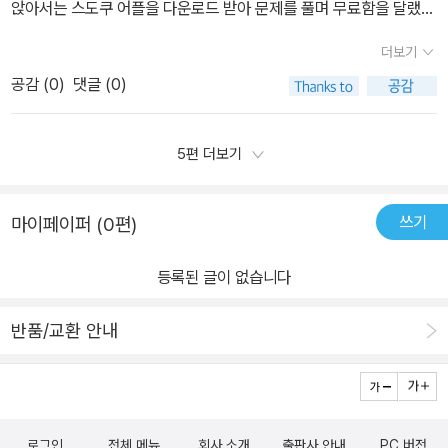
앉아서는 스도쿠 어플을 다운로드 받아 문제를 풀며 무료함을 달랬던
들은 이렇게 스프링핸드북 형식으로 되어 있는게 좋다.​그런데 둘째녀
기억도 난다.​'스도쿠(sudoku)는 모두 알다시피 가로줄과 세로줄에
석은 자기한테는 쉽다고 하면서 동생하게 두라니까 일부러 쉬운 6x6
더보기
같은 숫자가 겹치지 않도록 비워진 칸을 마땅한 숫자로 채워 넣는 놀
부터 많이 해놨다. ㅡㅡ;중급책의 8x8을 하거나 고급을 하라고 했건
공감 (
0
)
댓글 (0)
이이다. 이렇게나 간단한 규칙의 놀이임에도 불구하고 이 스도쿠는
만 말이다.​그래도 확실히 재밌어 하는 아이들.논리적인 사고력과 문
수학적인 논리 사고를 통해 숫자 배열 속에 숨겨진 규칙을 발견해야
제해결력을 키워주고, 집중력을 길러줄 수 있는 스도쿠.​아이들과 함
만 문제를 풀 수가 있으므로 수학적 창의성과 문제 해결력을 키우기
5편 더보기
께 여행갈때나 여가시간에 하기에 좋은 두뇌개발 게임이다.#서평, #
에 매우 적합한 놀이이다. ​이 책은 총 150문항의 스도쿠 퍼즐이 준비
책과콩나무, #초등수학만점왕, #어린이스도쿠, #초등수학만점왕어
되어 있고 초급에서 해보았던 6 X 6 퍼즐과 새롭게 등장한 8 X 8의
린이스도쿠, #중급, #키즈프렌즈#수학적창의력, #문제해결력, #숫
쓰기
마이페이퍼 (0편)
퍼즐을 풀어볼 수 있도록 구성되어 있다. 각각의 문항들은 두뇌 트레
자퍼즐, #수학교과보조교재, #스프링핸드북, #수학기초체력향상​​​​​​​​​​​​​​<
이닝을 통한 빅데이터 분석을 토대로 뇌의 활성화와 지능을 향상시킬
이 서평은 출판사로부터 도서를 무료로 제공받아 주관적으로 작성한
등록된 글이 없습니다
수 있도록 매우 정교하게 설계된 문제들로만 구성된 것도 이 책의 특
리뷰입니다>
징이다. ​책에서는 빈칸의 갯수를 달리함으로써 6 X 6 퍼즐이라도 어
반품/교환 안내
려운 난이도로 문제를 출제하는 한편, 8 X 8 퍼즐일지라도 많은 숫자
들을 제시해 주면서 그 난이도를 낮추는 등 난이도를 매우 세밀하게
설계하였다는 생각이 들었다. ​아직은 아이의 나이가 어려서인지 스도
쿠에 매우 의욕적이지만 중급의 난이도는 실수의 빈도가 매우 높아
로그인
전체 메뉴
회사 소개
출판사 안내
PC 버전