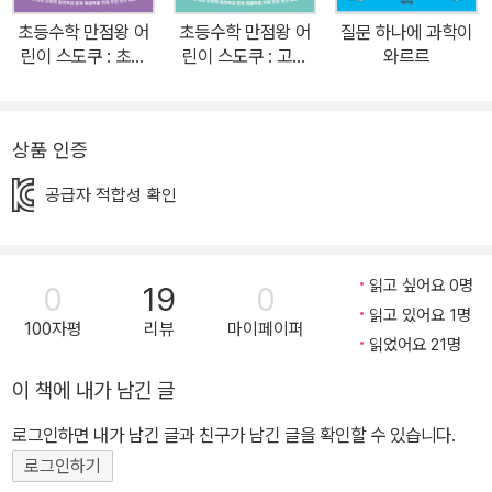
이나 풀이 과정은 다양할 수 있지요. 즉, 스도쿠(sudoku)는 퍼즐을
초등수학 만점왕 어
초등수학 만점왕 어
질문 하나에 과학이
통해 수학적 창의력과 문제해결력을 키울 수 있는 논리 게임입니다.
린이 스도쿠 : 초급
린이 스도쿠 : 고급
와르르
창의 융합적 사고력을 기를 수 있는 최고의 두뇌 계발 게임! 스도쿠(s
(스프링)
(스프링)
udoku) 문제를 풀다 보면 주어진 조건을 관찰하고 분석하는 능력이
생기고 통합적 사고력이 발달하게 됩니다. 즉, 빈칸을 채우며 퍼즐을
상품 인증
완성하는 즐거움뿐만 아니라 숫자와 친해지고 부분과 전체를 두루 살
공급자 적합성 확인
피는 눈과 생각할 줄 아는 창의 융합적 힘을 기를 수 있습니다. 다양한
난이도와 쓰기 편한 스프링 제본 어린이의 수준에 맞는 다양한 난이
도의 문제들로 구성되어 있고 큰 글씨로 인쇄되어 손동작이 미숙한
읽고 싶어요 0명
0
19
0
아이들도 편안하게 사용할 수 있습니다. 스도쿠 퍼즐, 이럴 때 활용해
읽고 있어요 1명
보세요! - 수학 문제만 보면 금세 포기하는 아이에게 논리적인 사고력
100자평
리뷰
마이페이퍼
읽었어요 21명
과 문제해결력을 길러 주고 싶을 때 - 집중력이 부족한 아이에게 놀이
활동을 통해 자연스럽게 집중력을 길러 주고 싶을 때 - 수학 교과 보
이 책에 내가 남긴 글
조 교재로 활용하여 수학에 대한 흥미를 높이고 싶을 때 - 몰입을 통
로그인하면 내가 남긴 글과 친구가 남긴 글을 확인할 수 있습니다.
해 뇌를 활성화해 주고 싶을 때
로그인하기