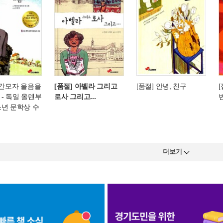
빨간모자 울음을
[품절] 아벨라 그리고
[품절] 안녕, 친구
[
- 독일 올덴부
로사 그리고...
소년 문학상 수
더보기