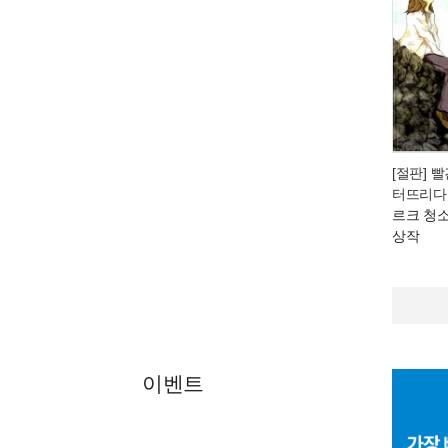
[절판] 
터뜨리다
르크 청
상작
이벤트