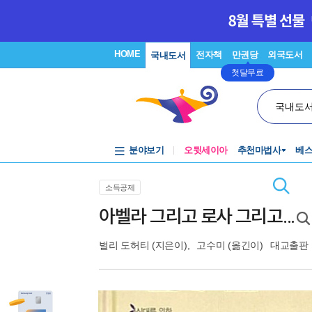
HOME
전자책
만권당
외국도서
국내도서
첫달무료
국내도
분야보기
오뒷세이아
추천마법사
베
소득공제
아벨라 그리고 로사 그리고...
벌리 도허티
(지은이),
고수미
(옮긴이)
대교출판