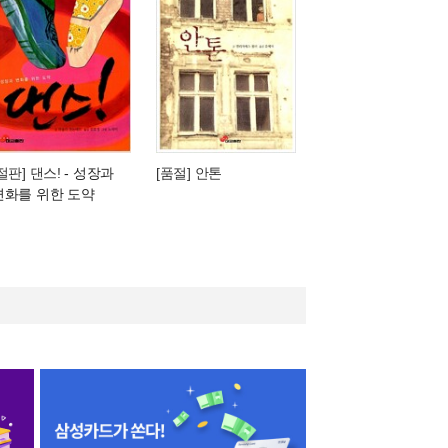
절판] 댄스!
- 성장과
[품절] 안톤
변화를 위한 도약