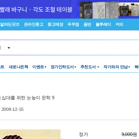
알라딘굿즈
온라인중고
중고매장
우주점
음반
블루레이
커피
서
스트
새로나온책
이벤트
정가인하도서
추천도서
작가와의 만남
북
십대를 위한 눈높이 문학 9
|
2008-12-15
정가
9,000원