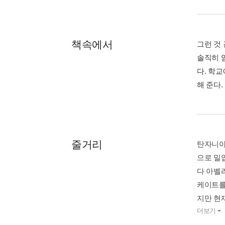
책속에서
그런 것 
솔직히 
다. 학
해 준다.
줄거리
탄자니아
으로 밀
다 아벨
케이트를
지만 현재
더보기