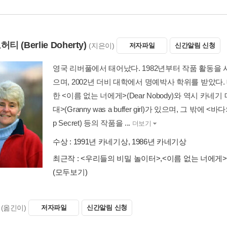
도허티
(Berlie Doherty)
(지은이)
저자파일
신간알림 신청
영국 리버풀에서 태어났다. 1982년부터 작품 활동을 시
으며, 2002년 더비 대학에서 명예박사 학위를 받았다
한 <이름 없는 너에게>(Dear Nobody)와 역시 카
대>(Granny was a buffer girl)가 있으며, 그 밖에 <바다
p Secret) 등의 작품을 ...
더보기
수상 :
1991년 카네기상, 1986년 카네기상
최근작 :
<우리들의 비밀 놀이터>
,
<이름 없는 너에게>
(모두보기)
(옮긴이)
저자파일
신간알림 신청