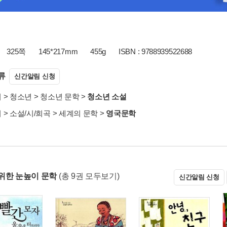
325쪽
145*217mm
455g
ISBN : 9788939522688
류
신간알림 신청
서
>
청소년
>
청소년 문학
>
청소년 소설
서
>
소설/시/희곡
>
세계의 문학
>
영국문학
위한 눈높이 문학
(총 9권 모두보기)
신간알림 신청