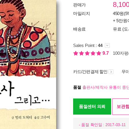
8,10
판매가
마일리지
450원(5
+ 5만원
배송료
유료 (도
Sales Point :
44
9.7
100자평(
카드/간편결제 할인
무이
품절
출판사/제작사 유통이 중단
품절센터 의뢰
보관함
- 품절 확인일 : 2017-03-11