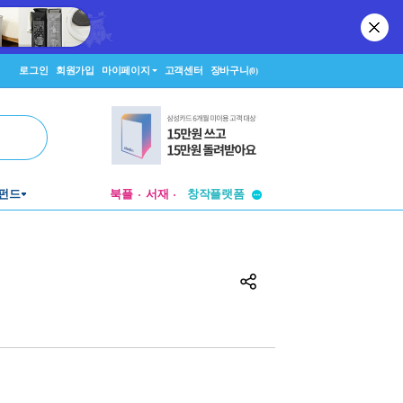
로그인
회원가입
마이페이지
고객센터
장바구니
(0)
투비컨티뉴드
창작플랫폼
펀드
북플
서재
투비컨티뉴드