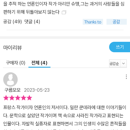
이르게 되고, 미행과 도청으로 고통을 당할 때와 비슷한 삶의 압박감
을 추적 하는 언론인이자 작가 아리안 슈맹,그는 과거의 사람들을 심
을 다시 느끼게 된다. 프랑스어로 소설을 쓰는 체코슬로바키아 출신
판하기 위해 뒤돌아보지 않는다
작가 우리는 어떻게 밀란 쿤데라를 알게 되었던가. ‘참을 수 없는 존재
공감 (
49
)
댓글 (4)
의 가벼움’이라는, 그 시대의 유행어가 되었던 제목의 소설을 통해서
였을 수도 있고, 그를 ‘반체제’ 작가로 그의 작품들을 이데올로기적인
관점으로 포장한 언론을 통해서였을 수도 있겠다. 어떤 채널을 통해
쓰기
마이리뷰
밀란 쿤데라라는 작가를 알게 되었든, 우리가 읽게 된 그의 초기 작품
의 모체는 체코어가 아닌 프랑스어로 번역된 것이었는데, 쿤데라는
구매자 (0)
전체 (4)
한 사건을 계기로 자신의 작품의 ‘번역’에 완곡한 물음표를 달게 된다.
프랑스어로 번역된 자신의 소설이 “번역된” 게 아니라 “개작”되었다
메뉴
고 단언한 쿤데라는 그때부터 프랑스어 번역본 모두를 프랑스어로 다
시 옮기는 기나긴 작업을 시작했다. 1990년대에는 글을 쓰는 것보다
구름모모
2023-05-23
번역에 더 많은 시간을 보낼 정도였고, 급기야는 프랑스어로 쓴 소설
을 발표한다. 쿤데라는 프랑스어로 작품을 쓰면 적어도 더는 번역자
프랑스 작가이자 언론인의 저서이다. 밀란 쿤데라에 대한 이야기들이
들과 씨름할 일이 없어져서 좋다고 생각했지만, 이전까지 호평 일색
다. 문학으로 살았던 작가이며 책 속으로 사라진 작가라고 표현되는
이던 비평계의 기류가 바뀌기 시작한다. 그가 체코어로 쓸 때는 그에
인물이다. 자발적 실종자로 표현하면서 그의 인생의 수많은 흔적들을