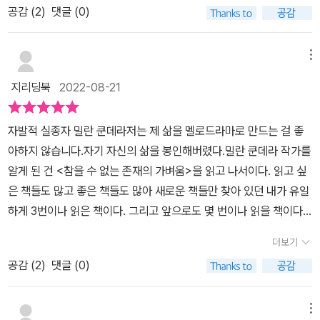
로 넘어가는 식의 강의였다고 한다. 그 강의는 늘 열혈 수강생들을 유
상황들을 전혀 알지 못했다. 하지만 이 책을 통해서 작가의 인생 이야
공감 (
2
)
댓글 (0)
모습을 감춘건지 궁금하지 않을 수 없다. 다만 내가 이 책에게 크게 착
지했고 지금도 추억될 만큼 많은 전설을 낳은 모양이다. 쿤데라만의
기에 드리운 수많은 연관성들을 작품과도 연결해서 다시 읽게 될 것
각한 한가지 사실은 현재시점의 밀란 쿤데라를 볼 수 있다는 기대감
독창성과 진지함으로 미루어 볼 때 충분히 짐작되고도 남을 일이다.
이다. <농담>, <참을 수 없는 존재의 가벼움>이 그러하다. 이외에의
이었다. 그러니까 그의 거처, 작품활동을 계속 하고 있는지, 90대의
“학생들은 그 첫 강의 때 그의 손이 유럽의 지도를 그린 사실을 기억
메뉴
작품인 <향수>, <정체성>, <무의미의 축제>, <배신당한 유언들>,
그는 어떤 일상을 보내고 있는지 등 이런 것들. 하지만 저자는 현재의
하고 있다. 그가 그린 경이로운 삼각형, 즉 부다페스트・비엔나・프
<삶은 다른 곳에>, <불멸>, <몽유병자들>, <용감한 병사 슈베이크
지리딩북
2022-08-21
쿤데라가 아닌 그의 삶 전반을, 과거의 쿤데라를 되짚으면서 현재를
라하를 넣은 그 지도는 중앙 유럽의 문학이라는 미지의 땅을 발견하
>, <소설의 기술>, < 특성 없는 남자>, <커튼> 등이 책에서 언급된
조망하겠끔 독자를 이끈다. 이 부분이 굉장히 흥미로울 수밖에 없었
도록 청하는 초대다.” _ 105p 얼마나 절실했을까. 그는 체코라는 작
다. ​​작가의 아버지에 대한 이야기와 작가의 작곡 선생님에 대한 이야
자발적 실종자 밀란 쿤데라​​​저는 제 삶을 멜로드라마로 만드는 걸 좋
는데 첫번째는 나는 정말 쿤데라에 대해 아는 게 1도 없었구나, 라는
은 나라에서 와 ‘유명해진’ 작가로서 자신의 문학을 스스로 지키고자
기도 놓치지 않게 한다. 노벨상 위원회도 그를 잊었고, 프랑스도 그를
아하지 않습니다.자기 자신의 삶을 봉인해버렸다.​밀란 쿤데라 작가를
한탄(?)과 그는 역사의 소용돌이 속에서 굳건히 자신을 지켰구나, 라
한다. 그 과정에 많은 오해와 억측과 비판적 평가가 따랐지만, 그는 자
잔뜩 추켜세웠다가 등져 버렸습니다라고 언급하는 저자의 이유들도
알게 된 건 <참을 수 없는 존재의 가벼움>을 읽고 나서이다. 읽고 싶
는 감탄을 동시에 일으켰기 때문이다.밀란 쿤데라는 1929년 체코슬
신의 작품에 관한 한 자신이 직접 확인하고 엄선한 작품만 세상에서
책에서 만나게 된다. 작가의 아내가 추를 흔들었던 이유와 <정체성>
은 책들도 많고 좋은 책들도 많아 새로운 책들만 찾아 있던 내가 유일
로바키아에서 태어났다. 작곡가 레오니 야나체크의 제자였다는 사실
통용되어야 한다는 신조를 굽히지 않았다. 작가의 의도와 상관없이
작품에 혹평이 있었던 이유도 책에서 언급된다. 프랑스어로 작품을
하게 3번이나 읽은 책이다. 그리고 앞으로도 몇 번이나 읽을 책이다.
과 가브리엘 가르시아 마르케스, 필립 로스, 프랜시스 베이컨같은 예
작품에 그들의 사상을 입히고, 작가의 글을 멋대로 짜깁기하고 마음
집필한 이유와 <향수>가 스페인에서 출간된 이유, <무의미의 축제>
지금까지 읽은 책 중에서 하나만 딱 선택하라고 한다면 고민도 안 하
술가들과도 친밀한 사이였다는 것. 그리고 사회주의의 대한 비판으로
대로 묶어내는 ‘전문가’라는 사람들을 그가 얼마나 경계했는지를 보
더보기
가 이탈리아에서 출간된 이유도 이해하게 된다. 유럽의 나라들의 수
고 <참을 수 없는 존재의 가벼움>을 선택할 수 있다. 어렵지만 읽을
인해 블랙리스트에 오르고 국가에서 감시를 받으며 비밀경찰국이 '녹
여주는 일면이다. 문학 속으로 사라진 작가 37년 전부터 텔레비전 출
많은 국경만큼이나 이데올로기 과정에 작은 나라에서 경험한 것들의
공감 (
2
)
댓글 (0)
때마다 새로운 감동을 느낄 수 있는 정말 좋은 책이다.​​좋은 작품을 만
취, 미행, 촬영, 우편물 절취와 개봉 등'으로 조사한 그에 관한 문서이
연을 일절 거부해온 쿤데라가 자신의 신조를 깨고 언론에 모습을 드
작가의 흔적들을 찾아떠난 저자의 기록들을 만나게 된다. 작가가 시
나면 작가에 대해서 너무 궁금해진다. 다른 작가들에 비해 밀란 쿤데
무려 '2천 374쪽'이 넘는다는 것도 놀라운 사실이다. '기밀' 혹은 '일
러낸 사건이 있었다. ‘드보라체크’ 사건이었다. 체코인으로서의 그의
인으로 활동한 시기의 작품들이 지워지는 과정과 이유들도 짐작하게
라는 알려져 있는 것이 드문 것 같다. 또한, 자신의 작품에 대해서 이
메뉴
급 기밀' 검인이 찍힌 채로 말이다. 🔖쿤데라는 《웃음과 망각의 책》에