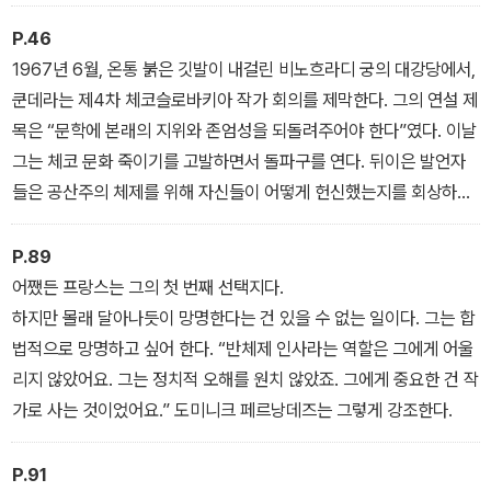
P.46
1967년 6월, 온통 붉은 깃발이 내걸린 비노흐라디 궁의 대강당에서,
쿤데라는 제4차 체코슬로바키아 작가 회의를 제막한다. 그의 연설 제
목은 “문학에 본래의 지위와 존엄성을 되돌려주어야 한다”였다. 이날
그는 체코 문화 죽이기를 고발하면서 돌파구를 연다. 뒤이은 발언자
들은 공산주의 체제를 위해 자신들이 어떻게 헌신했는지를 회상하는
대신, ‘검열’의 억압을 상기시킨다. 공산주의 권력이 처음으로 전율한
다.
P.89
어쨌든 프랑스는 그의 첫 번째 선택지다.
하지만 몰래 달아나듯이 망명한다는 건 있을 수 없는 일이다. 그는 합
법적으로 망명하고 싶어 한다. “반체제 인사라는 역할은 그에게 어울
리지 않았어요. 그는 정치적 오해를 원치 않았죠. 그에게 중요한 건 작
가로 사는 것이었어요.” 도미니크 페르낭데즈는 그렇게 강조한다.
P.91