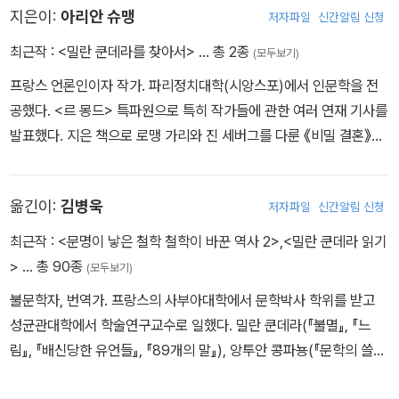
지은이:
아리안 슈맹
저자파일
신간알림 신청
최근작 :
<밀란 쿤데라를 찾아서>
… 총 2종
(모두보기)
프랑스 언론인이자 작가. 파리정치대학(시앙스포)에서 인문학을 전
공했다. <르 몽드> 특파원으로 특히 작가들에 관한 여러 연재 기사를
발표했다. 지은 책으로 로맹 가리와 진 세버그를 다룬 《비밀 결혼》이
있다.
옮긴이:
김병욱
저자파일
신간알림 신청
최근작 :
<문명이 낳은 철학 철학이 바꾼 역사 2>
,
<밀란 쿤데라 읽기
>
… 총 90종
(모두보기)
불문학자, 번역가. 프랑스의 사부아대학에서 문학박사 학위를 받고
성균관대학에서 학술연구교수로 일했다. 밀란 쿤데라(『불멸』, 『느
림』, 『배신당한 유언들』, 『89개의 말』), 앙투안 콩파뇽(『문학의 쓸
모』), 피에르 바야르(『읽지 않은 책에 대해 말하는 법』), 로맹 가리