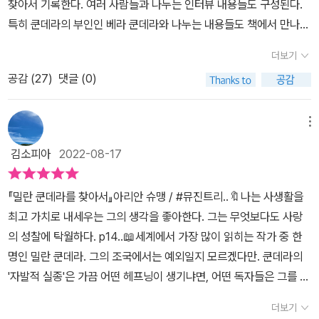
게 갑옷과 투구를 입혀 준 프랑스 전위 문학계가 그에게 가시 돋친 말
찾아서 기록한다. 여러 사람들과 나누는 인터뷰 내용들도 구성된다.
들을 던지기 시작한 것이다. 그의 작품이 그동안 번역으로 덕을 본 거
특히 쿤데라의 부인인 베라 쿤데라와 나누는 내용들도 책에서 만나볼
라는 의견도 튀어나온다. 언어가 표현하는 문학성의 관점에서였을까,
수 있다. <르 몽드> 기자인 저자는 작가를 '자발적 실종자'로 표현한
더보기
그들이 번역을 통해 접한 ‘화려’하고 ‘바로크적’인 그의 문체가 갑자기
다. 옛 체코슬로바키아 비밀경찰국의 쿤데라 파일 내용도 책에서 언
공감 (
27
)
댓글 (0)
너무 ‘간결’하고 ‘투명’해진 탓이었을까. 체코슬로바키아에서 탈출하
급된다. 도청을 당하고 만나는 사람들이 비밀경찰과 같은 사람들이라
여 파리에 안착한 쿤데라의 작품이 이제 프랑스보다 다른 곳에서 더
면 어떤 마음일지 짐작하게 된다. 프랑스에서 생활하면서 부부가 보
먼저 출간되기도 한다. 오직 문학을 통해서만 이야기하는 작가 사람
이는 모습들에는 충분한 이유가 두드러진다. 말할 때의 그만의 특징
메뉴
들은 종종 체코의 대통령이 된 시인 바츨라프 하벨과 쿤데라를 비교
과 작가가 선택한 수많은 것들의 이유들을 무수히 짐작하면서 읽게
김소피아
2022-08-17
하지만, 쿤데라는 자신의 문학이 이데올로기로 포장되거나 정치적 메
한다. ​​아니 에르노 소설에서도 사상의 충돌은 자주 언급된다. 유럽 사
시지로 이용되는 것을 원치 않았다. 지인들의 도움을 받아 1980년
회에서의 혼돈의 시간들은 밀란 쿤데라의 출생과 성장 시기와 활동
『밀란 쿤데라를 찾아서』아리안 슈맹 / #뮤진트리..🔖나는 사생활을
프랑스 사회과학 고등연구원에서 소설에 관한 세미나를 시작한 것도,
시기와 깊게 맞물려 있는 시대이기도 하다. 밀란 쿤데라 부부가 보여
최고 가치로 내세우는 그의 생각을 좋아한다. 그는 무엇보다도 사랑
강의가 천직일 만큼 잘하지 않음에도 강의에 열중한 것도 오로지 문
주는 선택들과 대화들을 통해서 이들 부부가 가지고 있는 내밀한 것
의 성찰에 탁월하다. p14..📖세계에서 가장 많이 읽히는 작가 중 한
학을, 그의 문학을 얘기할 수 있어서였다. 십여 년 넘게 진행된 세미나
들을 총체적으로 그려보지 않을 수가 없다. 작곡을 가르쳐준 스승의
명인 밀란 쿤데라. 그의 조국에서는 예외일지 모르겠다만. 쿤데라의
에서 그는 자신이 선별한 문학 위인들에 관해서만 이야기한다. 처음
삶에 대한 이야기와 홍보 영상에서 연주하는 스승의 앙상한 모습과
'자발적 실종'은 가끔 어떤 헤프닝이 생기냐면, 어떤 독자들은 그를 고
2년간 카프카 얘기로 시작해서, 그다음부터는 순서 없이, 2년 정도 헤
죽음 소식은 시대적 혼돈 속에서 얼마나 충돌하는 시간들이었을지 짐
인으로 알고 있다는 사실이다. 그중 하나가 바로 나였다; 그러므로 이
르만 브로흐, 1년 정도 도스토옙스키를 얘기하고, 그리고 다른 작가들
작하게 된다. 작품들을 하나둘씩 읽었을 때는 밀란 쿤데라의 이러한
더보기
책이 끌리는 건 당연지사. 도대체 그는 왜 '자발적 실종'을 자처하고