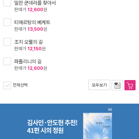
밀란 쿤데라를 찾아서
판매가
12,600
원
티에르탕의 베케트
판매가
13,500
원
조지 오웰의 길
판매가
12,150
원
파졸리니의 길
판매가
12,600
원
전체선택
모두보기