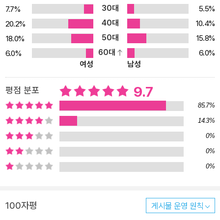
년 공산주의 정권이 들어서던 시기였다. 그 20년 후 프라하의 봄을
30대
5.5%
7.7%
경험하기까지, 쿤데라는 어느 시점을 계기로 집권 공산당의 밀착 감
40대
10.4%
20.2%
시 대상자가 된다. 체제에서 쫓겨났으니 당연히 일자리도 잃는다. 프
50대
15.8%
18.0%
라하 영화학교에서의 세계문학사 강의도 불가능해졌고, 모든 것을 도
60대
6.0%
6.0%
청당하는 상태에서 가명으로 글을 쓰며 생계를 유지한다. 체코슬로바
여성
남성
키아 내에서 그의 책을 출간한다는 건 낙관하기 어려운 상황이 계속
된다. 그에게 무엇보다 중요한 건 자기 일을 계속하는 것. 그와 그의
9.7
평점 분포
작품에 관심이 많은 프랑스 지인들이 체코를 드나들며 물심양면으로
85.7%
그를 돕는다. 자신 때문에 부모까지 감시를 당하는 고초를 겼던 쿤데
14.3%
라는 마흔다섯에 체코를 떠나 프랑스를 제2의 조국으로 삼는다. 그렇
0%
게 냉전과 철의 장막을 가로질렀고 두 세기에 걸쳐 여러 국경을 넘나
들며 살아온 그는 이제 프랑스 파리에서 그가 사랑한 유럽이라는 환
0%
상의 해체를 바라보며 한 편의 역사처럼 살고 있다. 프랑스에서 ‘트렌
0%
드’가 된 작가 기자로서 쿤데라를 오랫동안 탐구했으니 많은 정보를
파악했을 것임에도 불구하고, 이 책에서 슈맹의 글은 절제되고 사려
100자평
게시물 운영 원칙
깊다. 쿤데라라는 한 작가의 삶을 기자의 시각으로 파헤치는 게 아니