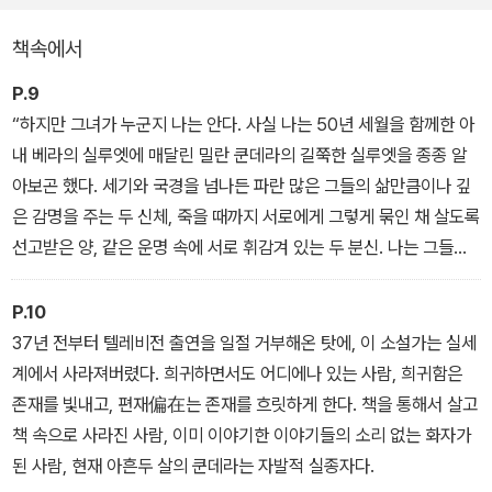
이유를 탐구한다. 쿤데라의 삶이 스친 모든 곳을 찾아가고, 그의 부인
책속에서
베라를 만나고, 그녀와 함께 시간을 거슬러 오른다. 시공을 넘나드는
입체적인 취재와 쿤데라에 대한 깊은 이해로 쓴 이 책에서 독자들은
P.9
쿤데라 스스로 삶을 봉인해버린 이유가 무엇인지를 발견할 수 있을
“하지만 그녀가 누군지 나는 안다. 사실 나는 50년 세월을 함께한 아
것이다.
내 베라의 실루엣에 매달린 밀란 쿤데라의 길쭉한 실루엣을 종종 알
아보곤 했다. 세기와 국경을 넘나든 파란 많은 그들의 삶만큼이나 깊
은 감명을 주는 두 신체, 죽을 때까지 서로에게 그렇게 묶인 채 살도록
선고받은 양, 같은 운명 속에 서로 휘감겨 있는 두 분신. 나는 그들과
마주쳐도 감히 다가가지는 못한다.”
P.10
37년 전부터 텔레비전 출연을 일절 거부해온 탓에, 이 소설가는 실세
계에서 사라져버렸다. 희귀하면서도 어디에나 있는 사람, 희귀함은
존재를 빛내고, 편재偏在는 존재를 흐릿하게 한다. 책을 통해서 살고
책 속으로 사라진 사람, 이미 이야기한 이야기들의 소리 없는 화자가
된 사람, 현재 아흔두 살의 쿤데라는 자발적 실종자다.