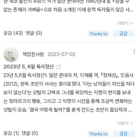
한 체코 출신의 프랑스 작가 밀란 쿤데라는 1980년대 말 <참을 수
출신의 작가 중 유일하게 아는 세 명의 이름과 좋아하는 그들의 작품,
(체코에서 두번째로 큰 도서관이라고), 도서관 1층(우리에겐 2층)에
없는 존재의 가벼움>으로 처음 소개된 이래 문학 독자들의 많은 사랑
변신의 프란츠 카프카(Franz Kafka) , 너무 시끄러운 고독의 보후
쿤데라도서관이 마련돼 있다. 일행이 브르노를 찾은 이유다. 점심식
을 받은 세계적인 작가다. 1984년에 출간된 대표작 <참을 수 없는
밀 흐라발(Bohumil Hrabal), 참을 수 없는 존재의 가벼움의 밀란 쿤
사 후에 곧바로 찾아간 곳도 바로 쿤데라도서관. 나중에 쿤데라박물
더보기
존재의 가벼움>은 전 세계 문학독자에게 ‘쿤데라’라는 이름을 각인시
데라(Milan Kundera) 이 책은 밀란 쿤데라의 출생에서부터 지금의
관이 생길 지 모르겠지만(그의 생가도 브르노에 있다) 당분간은 쿤데
공감 (
43
)
댓글 (0)
킨 베스트셀러로 국내에서도 100만부 이상 판매돼 ‘쿤데라 붐’을 일
순간까지 그의 삶과 문학을 보여주고 있습니다. 짧지만 잘 읽혀지는
라 아카이브 노릇을 하게 될 장소이다. 실제로 한국어판 전집을 포함
으키기도 했다. 이러한 인기를 반영하듯 2013년에는 전15권의 ‘밀란
책입니다.
해 전세계에서 나온 쿤데라 책 3000종 이상을 모아놓고 있었다.사생
쿤데라 전집’이 완간되었다. 체코어와 프랑스어로 쓰인 그의 작품 전
책잡힌사람
2023-07-02
메뉴
활에 대해서 철저하게 비밀주의를 고수한 작가답게 쿤데라도서관에
집이 프랑스 밖에서는 출간된 것은 처음이었다. 쿤데라의 타계를 계
는 쿤데라 개인과 관련한 자료는 매우 제한적이었다(<프라하의 카프
2023년 5, 6월 독서정산
기로 그의 삶과 문학을 되짚어보고 독자로서 그와 함께했던 시간도
카>처럼 <브르노의 쿤데라> 같은 책자도 나오면 좋겠다). 다만 그의
23년 5,6월 독서정산1. 밀란 쿤데라 저, 이재룡 역, 『정체성』, 민음사
같이 떠올려본다.한 작가의 작품세계를 이해하기 위해 그의 전기적
책들만 있었다(그가 애정했던 라블레의 책 정도가 예외로 눈에 띄었
(2012), 완독 초반의 서사는 흥미로웠다. '더는 남자들이 자신을 쳐다
이력을 참고하는 것은 자연스러워 보이지만 그 작가가 쿤데라라면 사
다). 그럼에도 1988년 <참을 수 없는 존재의 가벼움>(그땐 송동준
보지 않는다'는 샹탈의 고백과 그녀를 욕망하는 익명의 편지를 보내
정이 좀 달라진다. 한국어 전집판에 실린 작가소개가 상징적인데 그
교수의 독어판 번역본)으로 처음 만난 작가의 고향, 그가 묻히게 될
는 장마르크의 행동, 그리고 그 익명의 시선을 통해 조금씩 변화하는
에 따르면 쿤데라는 1929년 체코에서 출생하여 1975년 프랑스로
도시에 와서 기념사진을 찍으니 감회가 없지 않았다(문학기행을 진행
샹탈의 모습. '결국 어떻게 될까?'를 묻게 만드는 초반의 흡입력과 달
이주했다. 독자에게는 이 두 가지 사실만으로 충분하다고 쿤데라는
하는 이유다). 쿤데라도서관 방문으로 4일차 문학일정은 마무리되었
리, 후반부로 갈수록 현실과 상상, 꿈 사이의 경계는 흐려지고 읽은 내
보는 듯싶다. 달리 말하면, 쿤데라는 문학작품을 작가로부터 분리시
더보기
고 일행 가이드의 안내를 받으며 브르노 구시가를 둘러보았다. 저녁
용이 꿈인지 인물들 사이에 실제로 있었던 일인지 모호해지는 지경에
키고자 하며, 작가에 대한 지식을 작품 이해에 불필요한 것으로 배제
공감 (
1
)
댓글 (0)
시간이었지만 야간투어의 느낌이었다. 날이 밝으면 크라쿠프로 떠나
이르렀고 그와 함께 흡입력도 사라졌던 것 같다. 솔직히 책을 좀 더 깊