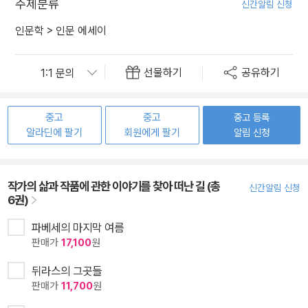
주제분류
신간알림 신청
인문학
>
인문 에세이
선물하기
공유하기
중고
중고
중고 등록
알라딘에 팔기
회원에게 팔기
알림 신청
작가의 삶과 작품에 관한 이야기를 찾아 떠난 길 (총
신간알림 신청
6권)
파베세의 마지막 여름
판매가
17,100
원
뒤라스의 그곳들
판매가
11,700
원