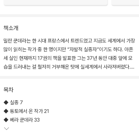
책소개
밀란 쿤데라는 한 시대 프랑스에서 트렌드였고 지금도 세계에서 가장
많이 읽히는 작가 중 한 명이지만 “자발적 실종자”이기도 하다. 아흔
세 살인 현재까지 17권의 책을 발표한 그는 37년 동안 대중 앞에 모
습을 드러내는 걸 철저히 거부해온 탓에 실세계에서 사라져버렸다.
소설 속 그의 등장인물들은 사람들 뇌리에 깊이 각인되어 있으나, 그
는 독자들에게 유령 작가가 되었다. 책을 통해서 살고 책 속으로 사라
목차
진 사람, 이미 이야기한 이야기들의 소리 없는 화자가 된 사람. 왜 그
는 자기 자신의 실종을 기획했을까. 그가 자신의 삶을 실세계에서 지
◆ 실종 7
워버리고자 한 이유는 무엇일까.
◆ 동토에서 온 작가 21
◆ 베라 쿤데라 33
프랑스 일간지 <르 몽드> 기자로 신문에 작가들에 관한 여러 연재 기
사를 발표해온 아리안 슈맹이 밀란 쿤데라의 발자취를 따라가며 그