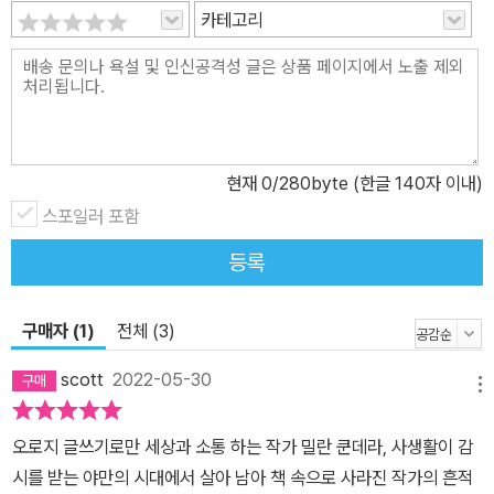
라, 오히려 그가 세상에 모습을 드러내지 않고 사는 이유를 대신 설명
카테고리
해주는 것 같기도 하다. 쿤데라의 삶을 알아갈수록, 내밀한 것의 유출
이야말로 우리 삶의 중대한 위협이라는 그의 의식에 깊이 공감하기
때문이리라. 슈맹은 쿤데라가 과민하리만큼 자신의 삶을 ‘봉인’해버
린 이유 중 하나일 만성적 압박상태에 빠지기 시작한 계기가 1984년
에 발표한 소설 《참을 수 없는 존재의 가벼움》이었을 것으로 본다. 체
현재
0
/280byte (한글 140자 이내)
코슬로바키아에서 출간되자마자 프랑스에서 번역본이 나온 소설 《농
담》에 매료된 프랑스 지식인 그룹은 쿤데라에게 프랑스로 옮겨올 것
스포일러 포함
을 적극적으로 권유했다. 갈리마르 출판사를 비롯한 작가그룹, 문화
등록
부를 축으로 한 문화계, 지성인으로서의 긍지가 높은 고위층들이 수
면 위아래에서 네트워크처럼 움직인다. 그러는 사이 쿤데라는 파리에
구매자 (1)
전체 (3)
서 놓칠 수 없는 ‘트렌드’가 되었으나, 한편으로 그들이 만들어 준 아
우라가 서서히 쿤데라를 압박하기 시작한다. 그러던 차에 프랑스에
scott
2022-05-30
메뉴
귀화하여 처음 발표한 《참을 수 없는 존재의 가벼움》이 큰 성공을 거
두자, 사방에서 예찬자들이 몰려든다. 거리에서도 사람들이 그를 붙
오로지 글쓰기로만 세상과 소통 하는 작가 밀란 쿤데라, 사생활이 감
잡고, 여기저기서 불러댄다. 쿤데라는 사람들을 거부해야 할 지경에
시를 받는 야만의 시대에서 살아 남아 책 속으로 사라진 작가의 흔적