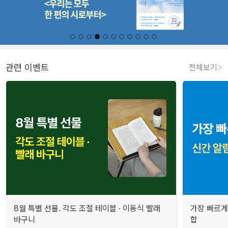
관련 이벤트
전체보기
8월 특별 선물. 각도 조절 테이블 · 이동식 빨래
가장 빠르게
바구니
합