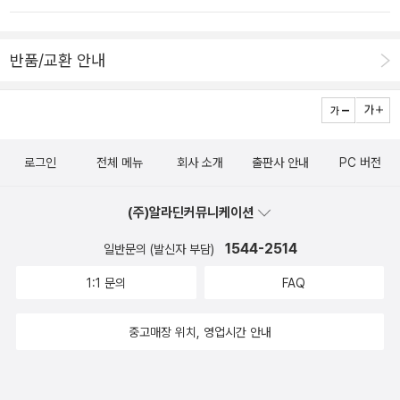
하고자 한다. 그의 견해에 반드시 동의할 필요는 없지만 쿤데라가 그
기 전에 다시 걸어봐야겠다...
이 읽어보지 않는 이상, 쿤데라와 이 꿈이라는 장치를 통해 어떤 실험
러한 문학관의 작가라는 점은 염두에 두어야 한다. 자연스레 던질 수
을 하고자 했던 건지, 인간 실존의 어떤 부분을 탐구하고자 했던 건지
있는 질문은 그의 문학관이 작품 속에서 어떻게 관철되고 있느냐는
반품/교환 안내
잘 알 수는 없을 듯하다.그럼에도 생각해볼 키워드는 많았다. '여성으
것이다. 아이러니하지만 그러한 문학관의 전기적 배경도 또다른 관심
로서 나이를 먹는다는 일', '정체성이란 무엇이고 어떻게 구성되는 건
의 대상이 된다. 쿤데라의 삶에서 결정적인 두 가지 공적 사건은 194
지', '정체성과 타인의 시선과의 관계' 등등.두 달을 돌아보며1. 책이란
8년 공산당의 무혈혁명과 1968년의 민주화운동(‘프라하의 봄’)이
단어를 들으면 떠오르는 구절이 있다. '길거리에서 이 조그만 책을 열
다. 1948년의 혁명으로 체코슬로바키아는 사회주의국가로 재탄생하
로그인
전체 메뉴
회사 소개
출판사 안내
PC 버전
어본 후 겨우 그 처음 몇 줄을 읽다 말고는 다시 접어 가슴에 꼭 껴안
며 이때 청년 쿤데라는 공산당원으로 활동하다가 1950년에 당에서
은 채 마침내 아무도 없는 곳에 가서 정신없이 읽기 위하여 나의 방에
추방당한 이력이 있다. 그의 첫 장편소설이자 초기 대표작 <농담>(1
(주)알라딘커뮤니케이션
까지 한걸음에 달려가던 그날 저녁으로 나는 되돌아가고 싶다.' 좋은
967)에는 여자친구에게 보낸 엽서에 정치적 농담을 적었다가 당과
책을 발견해 부푼 마음을 안고 설레하며 달려가 책을 허겁지겁 먹어
1544-2514
일반문의 (발신자 부담)
대학에서 쫓겨나 수형부대에서 강제복무하게 되는 인물이 주인공으
치우고자 하는 욕망을 이렇게 잘 표현한 구절이 있을까? 카뮈가 그르
로 등장하는데 청년 쿤데라의 모습과 겹쳐지는 부분이 있다. 이후 쿤
1:1 문의
FAQ
니에의 책 '섬'에 바친 헌사에 나오는 구절이다.2. 이 구절을 떠올릴
데라가 1950년대에 발표한 세권의 시집에는 스탈린주의를 찬양하는
때면 그리움과 아득함이 느껴진다. 책에 깊이 빠져들기 시작한 10여
시들도 들어 있었는데, 1956년 재입당을 승인받은 건 그 덕분인지도
중고매장 위치, 영업시간 안내
년 전, 독서관에서 이런저런 책을 살펴본 후 대출해 설레는 마음으로
모른다(그렇지만 쿤데라는 나중에 이 시집들의 재출간을 금지하고 자
집으로 달려가던 그 때에 대한 그리움과 아득함이다. 어쩌다가 이렇
신의 저작목록에서도 삭제한다). 1968년의 민주화운동은 체코의 집
게 됐을까?3. 지금은 책에 대한 마음이 양가적이다. 호기심과 지적쾌