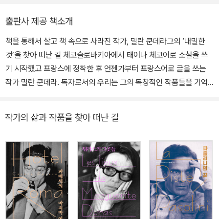
(『게리 쿠퍼여 안녕』), 베르나르 앙리 레비(『아메리칸 버티고』), 미르
체아 엘리아데(『요가』) 등 여러 프랑스 저자들의 저술을 우리말로 옮
출판사 제공 책소개
겼고, 가스통 바슐라르와 관련해서는 『불의 정신분석』, 『물과 꿈』 번
책을 통해서 살고 책 속으로 사라진 작가, 밀란 쿤데라그의 ‘내밀한
역 외에 여러 편의 논문(「과학은 발전하는가」, 「질료적 상상력과 탈근
것’을 찾아 떠난 길 체코슬로바키아에서 태어나 체코어로 소설을 쓰
대 사회성」, 「바슐라르-뒤랑-마페졸리의 3자 관계에 관한 소고」)을
기 시작했고 프랑스에 정착한 후 언젠가부터 프랑스어로 글을 쓰는
발표했다.
작가 밀란 쿤데라. 독자로서의 우리는 그의 독창적인 작품들을 기억
하고 지금도 여전히 읽고 있는데, <르 몽드> 기자인 이 책의 저자 아
리안 슈맹은 밀란 쿤데라를 “자발적 실종자”로 여긴다. 쿤데라를 “지
작가의 삶과 작품을 찾아 떠난 길
난 내 20년 동안의 저자”라고 말하는 슈맹에게 쿤데라의 삶은 ‘비극
적’인 삶이다. 슈맹은 동구에서 서구로 쿤데라의 삶과 작품의 여정을
따라가며 여러 사람을 인터뷰하고, 쿤데라의 부인 베라 쿤데라와도
적극적으로 소통하며 그야말로 ‘보물찾기’를 한다. 체코슬로바키아에
서의 쿤데라를 파악하기 위해서 이제는 봉인이 풀린 옛 체코슬로바키
아 비밀경찰국의 쿤데라 파일을 훑는다. 그녀는 음악가와 작가의 길
을 병행하던 20대부터 현재까지 쿤데라의 삶의 필름을 되돌려본다.