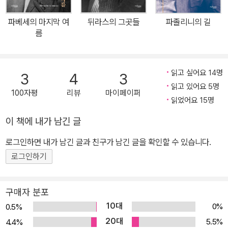
작곡가이자 음악원 교수였던 아버지로부터 고된 수련을 받으며 음악
가의 삶을 준비하던 시절, 16세부터 마르크스의 저작을 탐독하며 당
파베세의 마지막 여
뒤라스의 그곳들
파졸리니의 길
의 청년 운동에 가담했으나 모스크바가 기획한 프라하 사태에 전율하
름
여 당을 떠나게 된 것, 향토색이 짙고 투사적인 시를 쓰고 아폴리네르
의 시집을 번역하던 시절, 1960년대에 들어서면서 결국 소설을 선택
하게 된 계기, 그의 단편들이 당대 프랑스의 대표 지식인이던 사르트
읽고 싶어요 14명
3
4
3
르와 아라공의 눈에 띄게 된 일, 그때부터 그의 프랑스행이 예견되었
읽고 있어요 5명
100자평
리뷰
마이페이퍼
던 것 등, 이후 쿤데라의 삶의 방식을 설명해줄 열쇠들을 살펴본다. 소
읽었어요 15명
설 같은 운명의 작가 밀란 쿤데라의 이력을 잠깐 알아보자. 그는 192
이 책에 내가 남긴 글
9년, 체코슬로바키아의 남부 지역에 있는 브르노시에서 태어났다. 오
로그인하면 내가 남긴 글과 친구가 남긴 글을 확인할 수 있습니다.
스트리아 빈으로부터 그리 멀지 않은 곳이다. 그는 작곡가이자 피아
니스트인 아버지에게 음악을 배우며 음악적 분위기가 가득한 환경에
로그인하기
서 청소년기를 보냈다. 아버지로부터 긴 두 손과 완벽한 귀를 물려받
은 쿤데라는 당연히 음악가의 대를 이을 것으로 기대되었으나, 그는
구매자 분포
음표 대신 말을 택했고, 서서히 문학의 길로 나아가기 시작했다. 제2
10대
0%
0.5%
차 세계대전 후 독일로부터 독립한 신생국 체코슬로바키아에 1948
20대
5.5%
4.4%