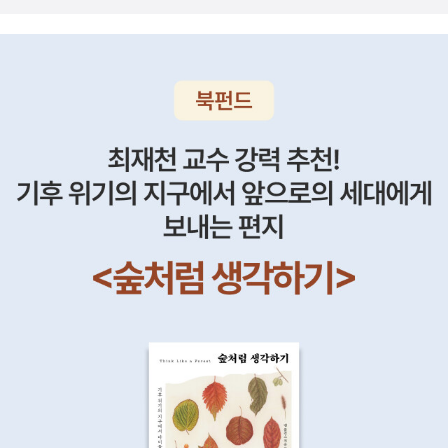
권 공산당이 시도한 사회주의 개혁운동으로 쿤데라도 이에 적극 가담
감, 끝이 없는 욕망의 대상이자 의무감의 대상. 분명 시작은 전자였다.
하지만 탱크를 앞세운 소련의 무력침공으로 좌절된 사건이다. 쿤데라
그런데 지금은 후자가 강하다. 뭐를 읽어야 하는데, 뭐를 읽고 글을 써
는 1970년 다시 한번 공산당에서 쫓겨나며 집필과 활동에 탄압을 받
야 하는데 등등. 예전에는 이렇지 않았다. 그냥 재밌는 책을 읽었고 그
게 되자 결국 1975년 프랑스로 망명하게 된다. <참을 수 없는 존재
재미남 때문에 하고 싶은 말이 많아 헛소리를 많이 지껄였다. 개똥 철
의 가벼움>은 바로 이 시기를 배경으로 한 소설이다. 망명과 함께 체
학을 늘어놓아도 개의치 않았다. 그저 매일 읽고 쓸 뿐이었다. 4. 지금
코슬로바키아의 국적을 상실하지만 쿤데라가 프랑스 국적을 취득한
은 더 깔끔한 글, 정돈된 글, 써야만 하는 글과 같은 키워드들에 사로
것은 1981년 미테랑 정부 때의 일이다. 이미 망명 이전에 <농담>이
잡혀 아무것도 제대로 하지 못하는 상태가 됐다. '이건 내가 원하는 내
프랑스어로 번역돼 크게 환영받은 상황에서 프랑스행을 결정한 것이
모습이 아니다. 세상의 흐름을 따르려고, 타인의 욕망을 욕망 하려고
었지만, 작가로서 그의 언어는 여전히 체코어였다. 그렇지만 프랑스
하지 말자.'라는 생각이 계속 머릿속을 맴돌았고 하반기엔 다르게 접
국적을 취득하고 프랑스에서의 체류가 길어지면서 그는 자신의 문학
근해보기로 했다.5. 그때 그 설렘을 안고 책을 보던 때로 돌아가보기
어를 체코어에서 프랑스어로 바꾸는 모험을 시도한다. 에세이 <소설
로 했다. 그때 나를 사로잡았던 인물들, 책들을 다시 보기로 했다. 그
의 기술>(1986)이 그가 프랑스어로 발표한 첫 번째 책이며 체코어
리고 가장 먼저 떠오른 게 밀란 쿤데라였다. 특히, 쿤데라의 '참을 수
로 쓴 마지막 장편소설 <불멸>(1988) 이후에는 소설 역시로 불어로
없는 존재의 가벼움'. 짧은 기간이었지만 행복했던 철학 공부도 이 소
발표하게 된다. 국내에서는 <참을 수 없는 존재의 가벼움> 이후에 가
설의 앞 부분에 나오는 니체의 영원회귀로부터 시작됐다. 여러모로
장 많은 주목을 받은 작품 <느림>(1995)이 그가 프랑스어로 발표한
나를 만들었다고 볼 수 있는 작가와 책이었다. 그래서 정했다. 올 하반
첫 소설이었다. 이후에 쿤데라는 체코어와 함께 프랑스어 작품을 자
기에는 쿤데라 읽기에 집중해보자고.쿤데라 책 정리 아직 소장하고