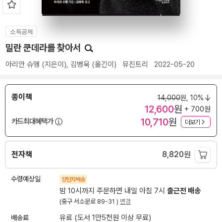
소득공제
밀란 쿤데라를 찾아서
아리안 슈맹
(지은이),
김병욱
(옮긴이)
뮤진트리
2022-05-20
종이책
14,000
원,
10%
12,600
원
+ 700원
10,710
원
카드최대혜택가
더보기
전자책
8,820
원
수령예상일
양탄자배송
밤 10시까지 주문하면 내일 아침 7시
출근전 배송
(중구 서소문로 89-31 )
변경
배송료
유료 (도서 1만5천원 이상 무료)