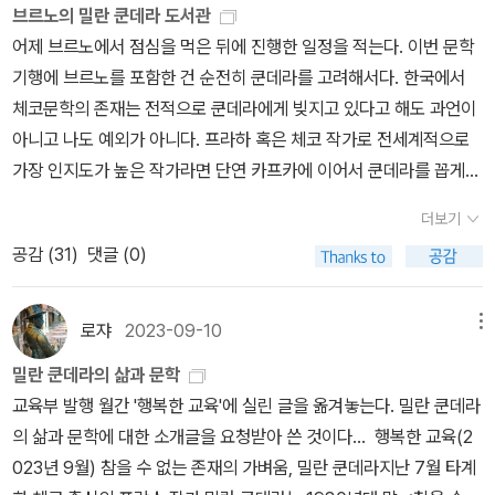
그는 먼저 프랑스에 있지 않고서는 체코에 있을 수 없는 처지가 되었
겨진 그의 성장 배경과 가족, 그리고 그의 부인이 되는 베라 쿤데라의
게 된다. 소설 작품들에 등장하는 인물들과 소재들이 그의 삶의 연대
브르노의 밀란 쿤데라 도서관
외활동을 최소한으로 하였고 여러 정치적인 상황 때문에 순탄하지 못
란쿤데라를찾아서
죠. 그는 체코 사람들이 자기를 거부한다는 것을 알아요. 노벨상 위원
어린 시절과 만남, 체코에서의 감시받는 대상으로 일거수 일투족이
기와도 맞물려있음을 알게 된다. 자전적 소설을 집필하지 않는 작가
어제 브르노에서 점심을 먹은 뒤에 진행한 일정을 적는다. 이번 문학
한 삶을 산 것 같다. 좋아하는 작가이기에 다른 작가들처럼 활동을 많
회도 그를 잊었고, 프랑스도 그를 잔뜩 추켜세웠다가 등져 버렸습니
비밀정보로 채증되어 지는 시간들을 쫒아 갑니다. 체코에서 프랑스로
의 신조를 바탕으로 창작의 작품으로 다시 재독할 생각이다. 처음 읽
기행에 브르노를 포함한 건 순전히 쿤데라를 고려해서다. 한국에서
이 했거나 자신의 작품에 대한 책을 출간했으면 어땠을까 하는 개인
다….” 쿤데라의 오랜 지인이자 역사학자인 피에르 노라의 이 말만큼
떠나야 했던 소설가의 흔적, 남겨진 것들과 찾게 된 것들에 소설가와
었을 때보다도 더 깊게 만나게 될 듯하다. 체코슬로바키아라는 그의
체코문학의 존재는 전적으로 쿤데라에게 빚지고 있다고 해도 과언이
적인 아쉬움도 있다. 그럼에도 <밀란 쿤데라를 찾아서>와 같은 책이
현재의 쿤데라를 잘 설명해주는 말이 또 있을까. 슈맹은 쿤데라의 부
그 주변인들의 만남을 보면서 소설가는 외롭지 않지만 스스로 모습을
고국과 프랑스와의 관계, 그의 집필활동들과 그가 거주하는 프랑스
아니고 나도 예외가 아니다. 프라하 혹은 체코 작가로 전세계적으로
있기에 작가에 대해 좀 더 가까이 다가간 느낌이다.​​*출판사로부터 책
인 베라를 만나고 그녀와 메시지를 주고받으며 느끼게 된, 여전히 모
그의 작품 속으로 감춰야 했던 시간을 이야기 합니다. 밀란 쿤데라의
집에서 느끼는 아내가 생각들을 함께 떠올리게 될 것이다. 수많은 작
가장 인지도가 높은 작가라면 단연 카프카에 이어서 쿤데라를 꼽게
을 제공받아 주관적으로 작성하였습니다​
라비아의 브르노를 그리워하는 부부의 마음을 전하며 글을 맺는다.
남겨진 흔적을 쫒아 여행을 하는 작가의 문장은 그렇게 그의 흔적을
품들을 하나씩 만나보게 한다. 작가만의 문체에 다시금 빠져들면서
된다(차페크가 뒤를 잇는다. 물론 체코 내부에서라면 순위가 달라진
이 책의 주제인 쿤데라의 자발적 실종과 그 이유에 대해서는 다 말하
더보기
쫒는 독자를 이끌고 갑니다. 여기에 밀란 쿤데라가 살았고, 그의 흔적
카프카의 작품도 더불어 관심을 가지게 한다. 문학으로만 접했던 작
다). 하지만 쿤데라와 체코의 관계는 복잡하다. 8년전에(2017년 가
지 못한 더 많은 이유가 있겠으나, 쿤데라의 삶을 이토록 깊이 이해한
은 그의 문장이 되었음을, 저기에 밀란 쿤데라가 살았고, 그의 말은 그
가이다. 작품들을 좋아해서 작가가 궁금해서 펼친 도서이다. 기대 이
공감 (
31
)
댓글 (0)
을) 프라하를 찾았을 때만 해도 쿤데라는 체코 국적을 여전히 박탈당
저자 덕택에 우리는 책을 읽는 내내 단락들 사이에서 쿤데라의 삶과
의 시(시)가 되었음을, 밀란 쿤데라는 여기 있습니다. 당신이 좋아하
상으로 많은 이해관계를 얻게 된 도서이다. 일반인에게는 매우 유용
한 상태였다(서점에서 쿤데라의 책을 보지 못했다). 1975년 프랑스
작품이 부단히 공명함을 느낀다. 이제 ‘내밀한 것’에 대한 그의 예민함
는 그의 책, 그의 문장, 그의 단어에서 그를 만날 수 있음을, 그렇게 나
한 정보성을 전달해 주는 내용들이다. ​
로 망명한 쿤데라는 1979년 <웃음과 망각의 책>이 시비거리가 되면
로쟈
2023-09-10
메뉴
을 마음에 담은 채 그의 소설들을 다시 읽고 싶은 욕구도.
는 밀란 쿤데라를 찾아서 밀란 쿤데라를 만나게 됩니다. 🏷'마치 여러
서 체코국적을 박탈당했었다. 화해가 이루어지는 건 2019년에 와서
밀란 쿤데라의 삶과 문학
우연과 우연한 일치에 줄거리가 뒤집히곤 하는 그녀 남편의 소설 속
체코정부가 적극적으로 관계회복을 시도하면서부터다. 다시 체코 국
교육부 발행 월간 '행복한 교육'에 실린 글을 옮겨놓는다. 밀란 쿤데라
에서 같은 일들이 벌어진다.'P.52 200쪽이 안되는 밀란 쿤데라를 찾
적을 회복하게 되었고 2023년 타계한 뒤에는 유해도 고향 브르노로
의 삶과 문학에 대한 소개글을 요청받아 쓴 것이다... 행복한 교육(2
아서 를 읽고 뮤진트리에서 앞서 출간된 작가의 삶과 작품에 대한 이
옮겨진다(작년 1월). 한번 적은 대로 올 7월에 묘지에 안치된다. 모라
023년 9월) 참을 수 없는 존재의 가벼움, 밀란 쿤데라지난 7월 타계
야기 들이 좋아집니다. 읽고 소장하고픈 욕심을 가지게 됩니다. 체코
비아지방의 중심도시여서 브르노에는 모라비아주립도서관이 있는데