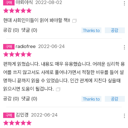
아뢰야식
2022-08-02
서 만들어주셔서 정말 감사합니다. _N*********님 매번 인간
메뉴
관계 때문에 힘들어서 사람들과 손절하고 살고 있는데 선생님 말
씀 듣고 마음에 위로와 힘을 얻어 갑니다. _시****님
현대 사회인이들이 읽어 봐야할 책!!
공감 (
0
)
댓글 (0)
radiofree
2022-06-24
메뉴
편하게 읽혔습니다. 내용도 매우 유용했습니다. 어려운 심리학 용
어를 쓰지 않고서도 사례로 풀어나가면서 적절한 비유를 들어 설
명하니 끝까지 읽을 수 있었습니다. 인간 관계에 지친다 싶을때
읽으시면 도움이 될겁니다.
공감 (
0
)
댓글 (0)
김민경
2022-06-24
메뉴