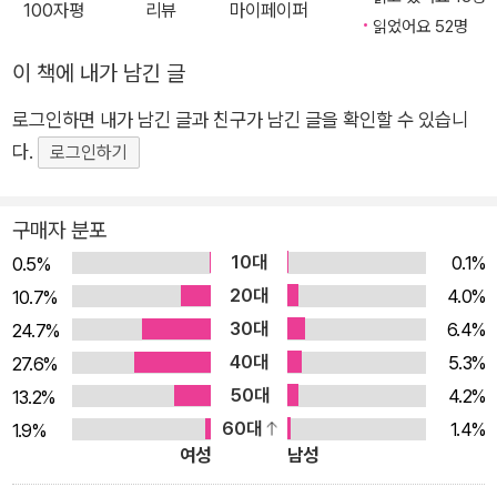
후 집콕 생활을 하면서 우울증에 걸렸다는 사람들. 이들의 고민은
100자평
리뷰
마이페이퍼
읽었어요 52명
얼핏 보면 성적이나 커리어 문제 혹은 코로나19가 원인인 것처럼
보이지만, 그 내면 깊숙한 곳으로 들어가보면 친구 관계나 회사의
이 책에 내가 남긴 글
인간관계 그리고 부부관계, 가족 관계, 형제자매 관계 같은 다양
로그인하면 내가 남긴 글과 친구가 남긴 글을 확인할 수 있습니
한 형태의 인간관계 때문인 경우가 대부분이라는 것이다. 아무리
다.
로그인하기
IT기술이 발전해도 타인과 친밀감과 유대감을 나누고 싶어 하는
사람의 본능, 누군가에게 사랑받고 인정받고 싶어 하는 인간의 욕
구매자 분포
구는 변하지 않기 때문이다. 『힘들어도 사람한테 너무 기대지 마
세요』는 저자가 인간관계 때문에 힘들어하는 사람들과 나눈 상담
10대
0.1%
0.5%
내용의 핵심을 집약해서 내놓는 책이다. 이 책에는 그의 유튜브
20대
4.0%
10.7%
채널에서 가장 인기 있었던 강의 중 하나인 ‘인간관계 고민 총정
30대
6.4%
24.7%
리’의 내용을 뼈대 삼아 다양한 연령대의 다양한 사람들의 사연이
40대
5.3%
27.6%
등장하는데, 이론과 실제 사례가 잘 어우러져 지식과 재미를 동시
50대
4.2%
13.2%
에 느낄 수 있다. 저자는 외롭고 힘들다고 누군가에게 기대거나
60대
1.4%
1.9%
친구를 만들려고 하기 전에 자신의 속마음을 스스로 이해하고 인
여성
남성
정해주는 것, 즉 자기 자신과 친해지는 것이 가장 중요하다고 말