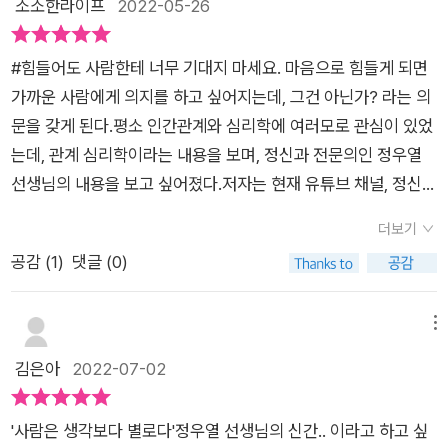
소소한라이프
2022-05-26
서 기존의 관점에서 벗어난 생각을 할 수도 있고 다양한 인간관계
화가 나는 건 당연한 거야.''내가 지금 서운한 감정을 느끼는 것도
의 많은 부분이 친구 관계에서 발생한다.내 마음의 갈등에 접근하
를 바라보는 더 나은 형태의 안목이나 자세에 대해서도 공감하거
당연한 거야.'이런 식으로 나 자신에게 말해주는 겁니다.계속해서
는 질문법을 알아본다.갑자기 예민해지는 것은 내 마음이 보내는
나 배우며 스스로를 위한 삶을 설계해 나갈 수 있다고 말하는 것
#힘들어도 사람한테 너무 기대지 마세요. ​마음으로 힘들게 되면
스스로의 마음에 동조하면서 내가 내 편이 되는 것도 결코 쉬운
신호 에서는사회적 인격 페르소나, 페르소나와 압박감, 내 마음의
이다. <힘들어도 사람한테 너무 기대지 마세요> 어차피 우리의
가까운 사람에게 의지를 하고 싶어지는데, 그건 아닌가? 라는 의
과정만은 아닙니다.p69​스스로가 내 편이 되어주는 것.​굉장히 간
신호를 알아차리기에 대해 이야기 한다.성격이 변하기도 하나
삶에 정답은 없고 서로 다른 이해관계나 생각의 차이는 늘 발생하
문을 갖게 된다.평소 인간관계와 심리학에 여러모로 관심이 있었
단해 보이는데 이렇게 나를 다독여주고공감해주는 말을 스스로
요? 에서는페르소나 와 실제 자기 모습의 관계, 다중인격, 자신
기 마련이다.​더 나은 형태의 소통이나 협의의 과정, 또는 스스로
는데, 관계 심리학이라는 내용을 보며, 정신과 전문의인 정우열
나 자신에게 하기 힘들다.​그런 경험이 많이 없어서 어색하고 서툴
안에 있는 여러 모습을 살펴본다.왜 별거 아닌 일에도 욱하고 화
를 지키면서도 세상과 사람들에게 휘둘리지 않는 삶의 영위나 행
선생님의 내용을 보고 싶어졌다.​저자는 현재 유튜브 채널, 정신과
기도 하지만계속해서 스스로의 마음에 내 행동 저항을 걸어보는
가 날까? 에서는예민해지는 순간들, 콤플렉스, 그림자 자아에대
복을 바랄 경우 어떤 형태의 삶의 자세와 대응전략이 필요한지,
의사 정우열 운영자이며, 17만 구독자가 있는 인기 유튜버이기도
것이 중요하다니이것 역시 노력이 필요해 보인다.​항상 내 감정보
해 알아본다.내가 그 사람을 비난하는 진짜 이유 에서는그림자가
더보기
책을 통해 현실적으로 배우며 판단해 보는 계기를 가져 보자. <
하다. 유튜브에 소개된 여러 영상을 보며, 자존감, 우울증, 등 여
다 상대의 감정을 배려하다보면치밀어 오르는 분노나 억울함을
발생하는 이유, 상대방을 싫어하는자신의 마음에 대해 생각해 본
공감 (
1
)
댓글 (0)
힘들어도 사람한테 너무 기대지 마세요> 어쩌면 우리 모두가 배
러 감정에 대한 이야기를 함께 들어볼 수 있다.​프롤로그에 소개된
호소하지 못할 때가 많다.​누적해놓기만 하는 좋지 않은 감정들로
다.누구에게라도 기대고 싶어요 에서는소중한 인간관계를 이어
우며 활용해야 하는 부분에 대한 조언과 새로운 관점에서의 변화
문장은 매우 인상 깊었고, 마음의 위로가 되었다. 감정은 조절하
내 기분의 사소한 감정이 계속 상한채로 방치되니 이 부분을 늘
가는 방법, 친밀함에 대한 욕구,애정을 갈구하는 이유, 나 자신에
된 자세가 왜 필요한지, 그 의미에 대해 제대로 표현하고 있는 인
는 것이 아니라 그냥 관찰하는 것이다. 인간관계에 있어 나의 감
메뉴
간과했다.​습관처럼 이같은 행동을 할때마다 브레이크를 걸 수 있
공감하기 등을살펴본다.2장 “인간관계는 사실 자기 자신과의 관
간관계 가이드북으로 볼 수 있는 책이다. 늘 따라오는 관계의 어
정은 스스로 억제하고, 통제하며 조절해야 한다고 생각했지만, 관
김은아
2022-07-02
는 훈련이 필요해보인다.​익숙한 행동 패턴을 조금 다르게 시도할
계다” 의지금 힘들다면 엉뚱한 데 에너지를 쓰고 있는 건 아닐
려움과 부정적 요인, 책을 통해 배우며 어떤 부분부터 교정하거나
찰하는 것, 자기감정을 섬세하고 관찰한다면 인간관계에 있어 조
수 있도록을이 되면서까지 나를 스스로 깎아내리는 행동은 하지
까? 에서는인간관계와 노력, 인간관계를 힘들어 하는 이유에대
변화된 자세로 대응해 나가야 하는지, 그 의미에 대해 배우며 판
금 더 편안해질 수 있다는 말을 새겨 듣고 싶어졌다. ​사람들은 생
않는 것.​괜찮은 척을 그만하면 좋은데솔직하게 속마음을 제대로
해 생각해 본다.인간관계 때문에 퇴사를 반복하는 사람 에서는인
'사람은 생각보다 별로다'정우열 선생님의 신간.. 이라고 하고 싶
단해 보자.
각보다 나에게 관심을 많이 갖지 않는다는 생각이 깨달았을 즈