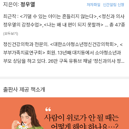
거든요.
지은이:
정우열
저자파일
신간알림 신청
최근작 :
<기댈 수 있는 아이는 흔들리지 않는다>
,
<정신과 의사
그게 과연 뭘까요? 바로 나는 안 그런 것 같은 느낌이 든다는거예
정우열의 감정수업>
,
<나는 왜 내 편이 되지 못할까>
… 총 47종
요. 불편하다고 느꼈던 그 사람의 특징을 막 비난하고나면 나
는 그렇지 않은 사람이 되니까 갈등이 사라지고 뭔가 편안한 느낌
(모두보기)
을 받게 되거든요. 이것이 바로 그림자의 특징이에요.
정신건강의학과 전문의. <대한소아청소년정신건강의학회>, <
부부가족치료연구회> 회원. 13년째 대치동에서 소아청소년과
문제는 여기서 느끼는 편안함이 임시방편이라는 거예요. ‘언 발
부모 상담을 하고 있다. 26만 구독 유튜브 채널 ‘정신과의사 정우
에 오줌 누기‘와 같은 거죠. 이렇게 일시적으로 편안해지면 오히
열’과 ‘육아빠 정우열’을 운영하며 어려움을 겪고 있는 수많은 사
려 나의 진짜 그림자와는 더욱 멀어집니다.
람들의 감정 회복을 돕고 있다. 우연한 기회에 육아를 전담하면서
세상의 엄마들을 뼛속 깊이 이해하게 되었고, ‘육아빠’라는 닉네
출판사 제공 책소개
임으로 SNS 활동을 시작했다. 특히 ‘아이도 중요하지만 엄마가
먼저 행복해야 한다’는 그의 균형 육아법은 엄마들의 지지와 사랑
을 받았고, 10년 넘게 활동할 수 있는 원동력이 되었다. 2016년
여성가족부 장관표창과 2017년 국무총리표창을 받았다. KBS
〈아침마당〉과 〈엄마의 탄생〉, SBS <오!마이베이비>, EBS 〈육아