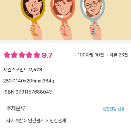
9.7
100자평 10편
리뷰 23편
세일즈포인트
2,573
280쪽
140*205mm
364g
ISBN 9791157688043
주제분류
신간알림 신청
자기계발
>
인간관계
>
인간관계