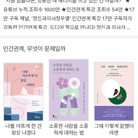
“지금 힘들다면, 엉뚱한 데 에너지를 쓰고 있는 건 아닐까?” ★
유튜브 누적 조회수 1600만 ★인간관계 특강 조회수 54만 ★17
만 구독 채널, ‘정신과의사정우열’ 인간관계 특강 17만 구독자가
감동한 인간관계 특강, 드디어 책으로 만나다! 정신과 의사가 말
하는 ‘인간관계에서 편안해지는 법’ ◈고민 상담 1 “대학 다닐 때
는 ‘인싸’였는데, 지금 다니는 회사에서는 ‘아싸’가 되어버렸어요.
인간관계, 무엇이 문제일까
제가 어쩌다가 이렇게 소심한 캐릭터가 되어버렸는지 모르겠어
요. 저 자신한테 너무 실망스러워요. 어떻게 하면 다시 ‘인싸’가
될 수 있을까요?” ◈고민 상담 2 “맨날 자기 자랑하는 회사 동료
가 있는데, 손절해야 할까요? 단짝처럼 지내는 동기라서 내색하
지 않고 참고 견뎠는데, 이제 더 이상은 못 들어주겠어요. 너무 짜
증 나고 화가 나요.” ◈고민 상담 3 “회사에 말이 통하는 사람이
단 한 명도 없어요. 다들 제 잇속만 차리고 열심히 도와줘봤자 알
아주지도 않더라고요. 그러다 보니 출근하는 게 고역이에요. 이런
회사 그만두는 게 맞을까요?” 예전처럼 다시 인싸가 되고 싶어서
나를 아프게 한 건
소중한 사람을 소중
그때 이렇게 말했더
항상 나였다
하게 대하는 법
라면
힘들어하는 사람, 자기 자랑을 일삼는 동료 때문에 스트레스가 심