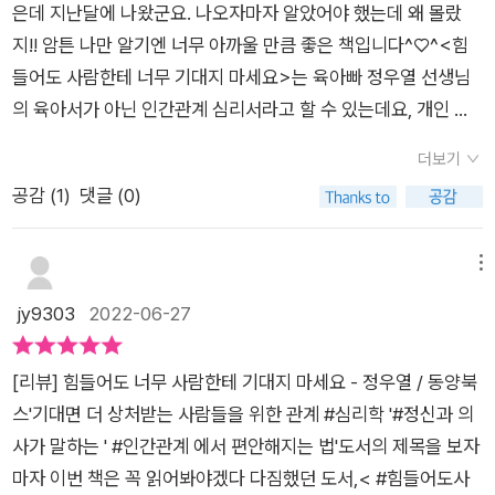
표현하지 못했던터라 더욱 힘이 들었던 것같다.​중요한 것은 딱 한
간관계를 원하기 때문에 회피하는 이유,스스로 감정을 컨트롤 하
은데 지난달에 나왔군요. 나오자마자 알았어야 했는데 왜 몰랐
음, 난 조금 더 나이를 먹었다. 어린 시절 회사에 입사를 하고, 누
사람에게만 전적으로 의지하지 말라는 것입니다.​그 사람이 그럴
는 법을 알아본다.지적받는 걸 못 견디는 사람 에서는선배들이 후
지!! 암튼 나만 알기엔 너무 아까울 만큼 좋은 책입니다^♡^<힘
군가에게 들은 한 마디는 하루종일 신경 쓴적도 있었고, 내가 한
만한 사람이 아닐 경우 너무나 큰 심리적 타격을 입게 됩니다.또
배를 지적하는 이유, 거울의 법칙,회피하는 습관에서 벗어나기를
들어도 사람한테 너무 기대지 마세요>는 육아빠 정우열 선생님
말 한마디로 다르게 행동을 하는 건 아닌지 여러 가지 생각이 들
한 상대방도 자신에게만 너무 전적으로 의존하는 사람에게는 함
설명한다. 상처받을까 봐 연애를 피하는 사람 에서는인지왜곡,
의 육아서가 아닌 인간관계 심리서라고 할 수 있는데요, 개인 유
기도 했다. 예민하다고만 생각했지만, 지금 돌이켜 생각해보면 자
부로 대하게 되기 십상입니다.이것은 어쩔 수 없는 인간의 본성입
확증편향에서 벗어나는 법을 알아본다.계속 ‘집콕 생활’만 해도
튜브채널 '정신과 의사 정우열'의 운영자로 처음 내는 책이라고
존감이 낮아서 그런 것은 아닌지 많은 생각이 든다. ​책에서 소개
더보기
니다.p161​사람에 대한 적절한 거리는 꼭 필요해 보인다.​너무 가
괜찮을까요? 에서는회피로 인한 사회성 악화, 가족 관계, 회피하
합니다.사실 저도 정우열쌤 채널 구독은 하고 있는데... 유튜브 자
되는 나을 위한 심리학 케이크의 내용은 나를 생각해 볼 수 있는
공감 (
1
)
댓글 (0)
까워서도 너무 멀어져서도 안된다.​적절한 거리안에서 둘의 신뢰
는습관에서 벗어나기 위한 내면의 목소리 듣기를 말한다.드라마
체가 저랑 성격이 안 맞다보니 영상을 끝까지 보는 게 힘들달까..
작은 이야기이다. 나를 탓하는 것도 아니고 남을 비난하는 것도
관계가 중요하다.​그 믿음을 바탕으로 서로 자연스러운 관계 안에
에만 빠져 있어도 괜찮나요? 에서는간접 체험의 한계, 반려동물
집중이 안 되고..ㅠㅠ 팟캐스트나 책이랑은 완전 다른 느낌이랄까
아니다. 나의 감정을 제대로 알고, 그로 인해 자신을 사랑하고, 이
서지나치게 몰입하지도 착취당하거나 조종당할 일이 없도록 해
등에 몰입되어인간 관계를 해치는 상황에서 벗어나기를 말한다.
요. 그런데 이번에 책으로 액기스만 나와줘서 정말 좋았어요.* 나
메뉴
해하고, 그리고 나를 친구로 만드는 것에 많은 힘을 줄 수 있으면
야한다.​상대에게 너무 지나치게 의존하지 않고마음의 안정을 찾
인간관계는 사실 자기 자신과의 관계다 에서는무기력감과 외로
는 왜 ~~한 내 모습을 마음에 들어하지 않는 걸까?* 나는 왜 남
jy9303
2022-06-27
아마도 사람으로 인한 힘듦은 줄어들 것 같다는 생각이 든다. ​관
을 수 있는 나만의 방법을 연습하고 만들 필요가 있다.​나에게도
움의 진짜 이유, 공허함이 드는원인에 대해 알아본다.3장 “힘들
들에게 ~~한 모습만 보여주려고 할까?* 인간관계는 내 마음대
계라는 어려움 속에서도 조금 더 지혜로운 관계를 만드는 것은 나
사람으로부터의 독립이 필요하다는 걸 새삼 깨닫게 된다.​너무 가
어도 사람한테 너무 기대지 마세요” 의인간관계에도 밀당이 필요
로 되는 것이 아니다* 간절히 원할수록 고통받는다* 배려는 하되
자신이 할 수 있는 일인 것 같다. [동양북스로부터 도서를 제공 받
[리뷰] 힘들어도 너무 사람한테 기대지 마세요 - 정우열 / 동양북
까워서도 안될 의존성을기댈 곳을 사람을 상대로 할 것이 아닌나
하다 에서는연애와 편안한 느낌, 밀당, 상반된 욕구의 딜레마, 배
절대 희생하지 마라* 영혼없는 '그랬구나'가 아닌 액티브 리스닝
아 읽고 주관적으로 쓴 리뷰입니다]​
스'기대면 더 상처받는 사람들을 위한 관계 #심리학 '#정신과 의
자신에게 집중할 수 있는 에너지를 찾을 수 있는 법을 모색하는
려와 희생에 대해 생각해 본다.힘들어도 사람한테 너무 기대지 마
* 나의 감정은 날씨와 같은 것, 결심한다고 달라지기 힘들다* 멘
사가 말하는 ' #인간관계 에서 편안해지는 법'도서의 제목을 보자
편이 좋다라는 걸 말이다.​적재적소에 좋은 책들을 찾아봄으로써
세요 에서는사이비 종교나 사기꾼의 전략, 가스라이팅,의존적 심
탈 관리는 피지컬(잠, 식사, 운동)로 하는 것팩폭 맞은 부분만 일
마자 이번 책은 꼭 읽어봐야겠다 다짐했던 도서,< #힘들어도사
내 상태를 파악할 수 있어서 관계에 서툴렀던 나에게 좋은 조언이
리 패턴, 역전이 현상,바른 관계를 유지하기에 대해 생각해 본다.
부 목록화해봤는데도 써놓고보니 엄청나네요. 사실 쌤이 늘 하시