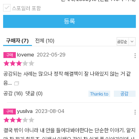
마저 ‘가성비’를 따지는 밀레니얼 세대에게 이런 조언이 과연 얼
스포일러 포함
마나 적중할까? 2030세대뿐 아니라 4050세대에게도 폭넓은
지지와 사랑을 받고 있는 유튜브 채널 ‘정신과의사정우열’의 운영
등록
자 정우열은 오히려 사람에 대한 지나친 ‘기대’가 위험을 부른다
고 조언한다. 사람은 사람이기 이전에 본능으로 움직이는 짐승이
구매자 (7)
전체 (10)
고 이것은 나와 타인 모두에게 적용되므로 이것 자체를 그냥 인정
loveme
2022-05-29
하고 지나친 기대를 하지 않으면 오히려 마음이 편안해질 수 있다
메뉴
는 것이다. 또 같은 맥락에서 자신에게 닥친 문제의 해결책을 찾
공감되는 사례는 많으나 정작 해결책이 잘 나와있지 않는 거 같
으려고 안간힘 쓰지 말라고 말한다. 그 대신 조용히 왜 자기 자신
음...
이 이렇게 힘들어하는지 그 마음을 잘 들여다보는 데 신경을 집중
해보라고 조언한다. 예를 들어 너무 화가 날 때 그 화를 다스리려
공감 (
16
)
댓글 (0)
고 노력하기보다는 왜 화가 나는지를 스스로에게 물어보고 답변
해보라는 것이다. 감정을 조절하려고 굳이 애쓰지 않아도 그저 관
yusilva
2023-08-04
메뉴
찰만 잘 해도 자연스럽게 많은 것들이 해결될 수 있다는 것이 그
의 주장이다. 정신과 의사로서 탄탄한 내공이 느껴지는 그의 인간
결국 밖이 아니라 내 안을 들여다봐야한다는 단순한 이야기. 알지
관계 해법은 수많은 구독자들과 네티즌들에게 사랑과 지지를 받