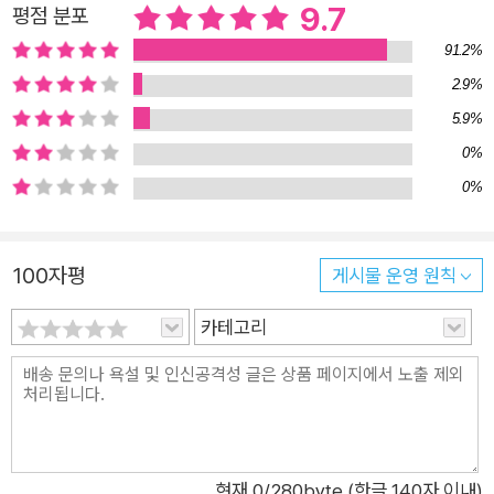
9.7
평점 분포
한다. 내가 뭘 좋아하고 뭘 싫어하는지, 왜 화가 나고 힘든지 제대
91.2%
로 이해해주지 않은 채 누군가와의 관계에만 집착했을 때 오히려
더 상처받기 십상이기 때문이다. 이 책에는 심리 사례 분석과 함
2.9%
께 각 장마다 ‘나를 위한 심리학 케이크’라는 실천 가이드가 들어
5.9%
있는데 자신의 마음을 이해하는 데 꽤 유용한 팁이 될 것이다. 기
0%
대면 더 상처받는 사람들을 위한 관계 심리학 사람이 위로가 안
0%
될 때는 어떻게 해야 하나요? ‘사람은 사람만이 바꿀 수 있다’, ‘내
편을 들어주는 단 한 사람이 있다면 결코 절망하지 않는다’, ‘사람
100자평
게시물 운영 원칙
이 꽃보다 아름답다’라는 말이 있다. 또 거의 모든 심리학 책에서
는 ‘내 말을 들어주는 친구’의 존재가 너무나 중요하기 때문에 그
카테고리
런 사람을 곁에 두라는 조언이 등장한다. 그런데 과연 그럴까? 누
군가와 마음을 나누고 싶어서 기댔다가 오히려 더 상처받는 일이
많지 않을까? 어떤 사람이 너무 괜찮은 것 같아서 기대했는데 어
느 날 갑자기 크게 실망해서 더 힘들어지는 일이 많지 않을까? 개
인주의와 각자도생이 그 어느 때보다도 팽배해진 지금, 인간관계
현재
0
/280byte (한글 140자 이내)