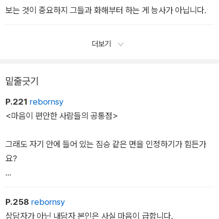
례가 잘 어우러져 지식과 재미를 동시에 느낄 수 있다.
보는 것이 중요하지 그들과 화해부터 하는 게 능사가 아닙니다.
저자는 외롭고 힘들다고 누군가에게 기대거나 친구를 만들려고
더보기
하기 전에 자신의 속마음을 스스로 이해하고 인정해주는 것, 즉
자기 자신과 친해지는 것이 가장 중요하다고 말한다. 내가 뭘 좋
아하고 뭘 싫어하는지, 왜 화가 나고 힘든지 제대로 이해해주지
밑줄긋기
않은 채 누군가와의 관계에만 집착했을 때 오히려 더 상처받기 십
P.221
rebornsy
상이기 때문이다. 이 책에는 심리 사례 분석과 함께 각 장마다 ‘나
<마음이 편안한 사람들의 공통점>
를 위한 심리학 케이크’라는 실천 가이드가 들어 있는데 자신의
마음을 이해하는 데 꽤 유용한 팁이 될 것이다.
그래도 자기 안에 들어 있는 짐승 같은 면을 인정하기가 힘든가
요?
만약 그렇다면 주변에 마음이 편안해 보이는 사람을 한번 찾아보
세요. 인격이 훌륭하거나 만인에게 존경받는 사람을 찾으라
P.258
rebornsy
는 게 아닙니다. 행동이 자연스럽고 타인을 대할 때도 마음이 편
상담자가 아닌 내담자 본인은 사실 마음이 급합니다.