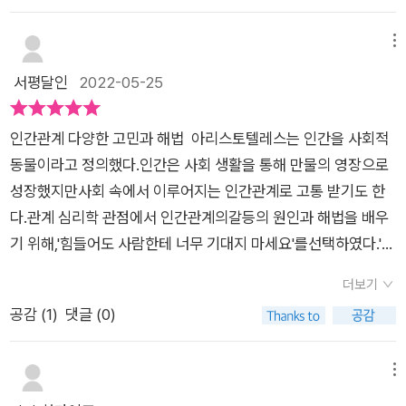
외 저서로는 『엄마들만 아는 세계』, 『엄마니까 느끼는 감정』, 『너
너무 기대지 마세요> 이 책도 이런 흐름을 바탕으로 새로운 형태
의 속이 궁금해』, 『썸...연애...결혼』 등 다수가 있다.저자는 KBS
의 인간관계에 대해 조언하고 있다.​책에서는 마음이나 감정관리
메뉴
〈슈퍼맨이 돌아왔다〉와 〈대국민토크쇼 안녕하세요〉, SBS 〈한밤
의 중요한 덕목과 요소, 그리고 나다움의 실천이나 자신에게 집중
서평달인
2022-05-25
의 TV연예〉, MBC 〈마이 리틀 텔레비전〉, EBS 〈자이언트 펭T
하며 얻을 수 있는 삶의 성장과정이나 변화된 자세를 통해 어떤
V〉, JTBC 〈속사정쌀롱〉, CBS 〈세상을 바꾸는 시간 15분〉 등등
관계에 대응하거나 내가 바라는 형태로의 인간관계를 유지해 나
수많은 방송에 출연한 바 있으며, 현재도 다수 기업과 각 지방자
인간관계 다양한 고민과 해법 아리스토텔레스는 인간을 사회적
갈 것인지, 이 의미에 대해 종합적인 관점에서 바라보고 있다. 물
치단체에서 강연하고 있다.유튜브 정신과의사정우열(youtube.
동물이라고 정의했다.인간은 사회 생활을 통해 만물의 영장으로
론 개인마다 다른 삶의 기준이나 특징, 경험적, 환경적 요인으로
com/user/jungwooyul)인스타 @6father[인터넷 교보문고 제
성장했지만사회 속에서 이루어지는 인간관계로 고통 받기도 한
인해 모든 가치를 일반화 할 순 없으나 비슷한 감정이나 경험을
공]​​책의 제목을 보고서 흠칫 놀랬다.​힘들 때마다 내가 고충을 토
다.관계 심리학 관점에서 인간관계의갈등의 원인과 해법을 배우
공유한 사람들이 추구하는 삶의 방향성이나 관계에서 오는 처세
로했던 많은 사람들이 떠올랐기 떄문이다.​열심히 떠들어대던 내
기 위해,'힘들어도 사람한테 너무 기대지 마세요'를선택하였다.'힘
등은 우리에게 현실적인 조언이 된다는 점에서 책에서 말하고자
모습까지도 말이다.​사람에게 기대기도 참 많이 기대봐서 잘 알지
들어도 사람한테 너무 기대지 마세요'는1장 “나는 왜 이렇게 생겨
하는 의도나 메시지가 잘 요약되어 있다고 볼 수 있다. ​언제까지
더보기
만 결국 해결되지 못한 내 문제를 다시 싸안고 돌아온다.​당시에
먹은 걸까?”2장 “인간관계는 사실 자기 자신과의 관계다”3장
배려만 할 수도 없고 그렇다고 원하지 않는 관계에 집착하거나 상
공감 (
1
)
댓글 (0)
나의 힘듦을 열심히 토로하고공감해주던 상대에게 모든 걸 기대
“힘들어도 사람한테 너무 기대지 마세요”4장 “멘탈 관리는 피지
대에게 맞춰줄 수도 없는 노릇이다. 이는 또 다른 문제를 키우거
려했지만남는 건 공허해진 기분이라 결국 내 문제였나 싶다.​내 감
컬로 하는 것이다”으로 구성되었다.1장 “나는 왜 이렇게 생겨먹
나 그렇다고 무조건 참거나 인내하는 과정이 최선의 방법론은 아
정을 어디에 터놓고 이야기하고 기댈 수 있을까.​이 책의 상담 사
은 걸까?” 의내가 노력한다고 과연 인간관계가 달라질까? 에서
메뉴
닐 것이다. 이에 책에서도 스스로에 대한 집중이나 몰입의 과정에
례들로 방향을 찾아가 보았다.​'내가 잘못된 게 아니야.''내가 지금
는인간관계에 적용되는 또라이 질량 보존의 법칙,학업 스트레스