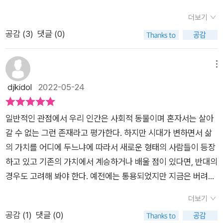
가 나아진 듯 하다.
특히 ‘아이도 중요하지만 엄마가 먼저 행복해야 한다’는 그의 균
더보기
형 육아법은 수많은 엄마들의 지지와 사랑을 받았고 지금까지 약
공감 (
3
)
댓글 (0)
10년 동안 활동하는 원동력이 되었다.2018년부터는 유튜브 채
널 ‘정신과의사정우열’을 본격적으로 시작하면서 ‘내 마음과 친해
지는 방법’에 대한 강의와 실시간 상담 등을 꾸준히 진행하고 있
메뉴
는데, 그의 주 관심사는 다름 아닌 ‘인간관계’다. IT기술이 아무리
djkidol
2022-05-24
발전해도 타인과 친밀감과 유대감을 나누고 싶어 하는 인간의 본
능은 사라지지 않기 때문에, 많은 사람들이 오늘도 인간관계 때문
일반적인 관점에서 우리 인간은 사회적 동물이며 혼자서는 살아
에 괴로워하고 있다는 것을 정신과 의사로서 누구보다도 잘 알고
갈 수 없는 그런 존재라고 평가한다. 하지만 시대가 변하면서 삶
있었기 때문이다.『힘들어도 사람한테 너무 기대지 마세요』는 인
의 가치를 어디에 두느냐에 따라서 새로운 형태의 사람들이 등장
간관계와 심리에 대한 그의 유튜브 강의 내용의 핵심을 집약해서
하고 있고 기존의 가치에서 계승하거나 배울 점이 있다면, 반대의
내놓는 첫 책이다. 오랫동안 쌓은 임상 사례와 함께 저자만의 독
경우도 고려해 봐야 한다. 예전에는 통용되었지만 지금은 버려야
특한 심리 상담법과 구체적인 실천 가이드가 등장하는 이 책은 각
되는 부분이 존재할 수 있고 이는 보여지는 의미 외에도 마음이나
자도생, 개인주의가 이전 세대보다 훨씬 더 팽배해진 현 세대 독
더보기
감정 등으로 표현되는 내면적 요인이나 심리적, 정서적인 부분에
자들에게 실질적으로 도움이 되는 책으로 자리매김할 것이다.그
공감 (
1
)
댓글 (0)
서도 발생할 수 있다는 점을 알아야 한다. <힘들어도 사람한테