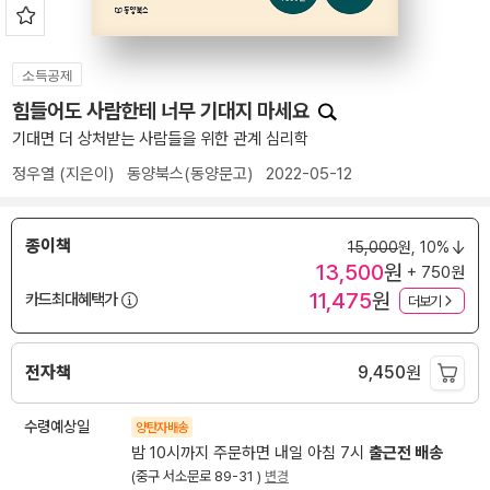
소득공제
힘들어도 사람한테 너무 기대지 마세요
기대면 더 상처받는 사람들을 위한 관계 심리학
정우열
(지은이)
동양북스(동양문고)
2022-05-12
종이책
15,000
원,
10%
13,500
원
+ 750원
11,475
원
카드최대혜택가
더보기
전자책
9,450
원
수령예상일
양탄자배송
밤 10시까지 주문하면 내일 아침 7시
출근전 배송
(중구 서소문로 89-31 )
변경