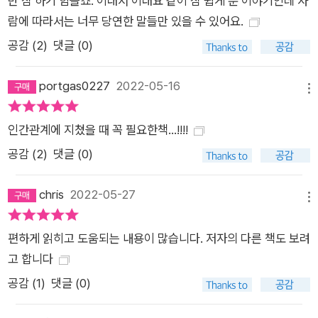
만 참 하기 힘들죠. 이래서 이래요 같이 참 쉽게 푼 이야기인데 사
았으며 실생활에서 매우 유용한 결과를 얻었다는 평을 지금도 받
람에 따라서는 너무 당연한 말들만 있을 수 있어요.
고 있다. 유튜브 인간관계 특강 독자 리뷰 중에서 선생님 강의 들
공감 (
2
)
댓글 (0)
으면서 울컥하네요 이런 좋은 강의를 무료로 들을 수 있다니..ㅜ
ㅜ _차**님 넘 마음에 크게 와닿고 나를 정리하게 되고 또 힘이
portgas0227
2022-05-16
메뉴
되고 이제야 내가 그때 왜 그랬는지를 알게 되는 것 같아요. _이*
*님 이 강의는 증말 찐이네요...!! 인간관계는 꿀팁이나 대화법이
인간관계에 지쳤을 때 꼭 필요한책...!!!!
아닌, 결국은 나와의 관계라는 것. _이**님 진짜 사람 여럿 살리
공감 (
2
)
댓글 (0)
시고 계십니다.... _a********님 영상 끝까지 시간 가는 줄 모르
고 다 봤어요. 너무 많은 도움이 됐어요. _1****님 단순히 마음을
chris
2022-05-27
위로해주는 강의가 아니라 복잡하게 얽힌 실타래를 조금씩 풀어
메뉴
갈 수 있는 시작을 알려주시는 것 같아요. _미**님 반복해서 들으
편하게 읽히고 도움되는 내용이 많습니다. 저자의 다른 책도 보려
면 들을수록 공감이 많이 되고 나 자신을 들여다볼 수 있어서 좋
고 합니다
은 것 같아요! _A****님 정말 감사합니다 ㅠㅠㅠ 정말 생명의 은
공감 (
1
)
댓글 (0)
인이십니다... 강의 다 보고 또 봐서 꼭 체화하도록 노력하겠습니
다...!!! _d*******님 이런 질 높은 콘텐츠 공유해주시고 시간 내