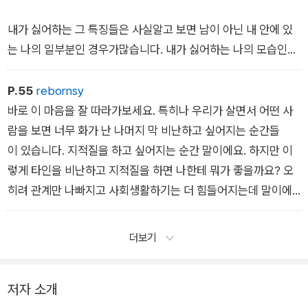
면 어떻게 될까요?
지 소모가 우리에게 큰 영향을 미칩니다.
내가 싫어하는 그 특징들은 사실알고 보면 남이 아닌 내 안에 있
짐승 같은 모습이 들통날까 봐 노심초사하다 보면 마음이 불편하
물론 여기에서 소모되는 에너지의 양은 개개인의 상황에 따라 많
는 나의 일부분인 경우가많습니다. 내가 싫어하는 나의 모습인
고 행동도 부자연스러워집니다. 그러다 보면 사람들과 관계 맺는
이 달라집니다. 혜선 씨의 경우 업무량이 과중해서 에너지가 고갈
데, 너무 싫어서 꼭꼭억눌러서 아예 의식하지 못하는 마음의 지하
것 자체가 부담스러워지고 점점 혼자 고립될 수 있어요.
된 상태가 아닌지를 먼저 의심해봐야합니다.
실 안에 들어있을 뿐입니다.
P.55
rebornsy
바로 이 마음을 잘 따라가보세요. 특히나 우리가 살면서 어떤 사
하지만 만약 그렇지 않다면 평상시에 관계 속에서자신의 감정
이것을 심리학 용어로는 ‘그림자‘(혹은 그림자 자아)라고 해
람을 보면 너무 화가 난 나머지 막 비난하고 싶어지는 순간들
을 지나치게 통제하느라 힘을 주고 있는 게 아닌지 살펴볼 필요
요. 그 사람의 어떤 면이 싫으면 그냥 싫은거지, 왜 내가 못 견
이 있습니다. 지적질을 하고 싶어지는 순간 말이에요. 하지만 이
가 있어요.
딜 정도로 괴로운 걸까요? 사실 나 살기도 너무 바쁜데 ‘남이
렇게 타인을 비난하고 지적질을 하면 나한테 뭐가 좋을까요? 오
사‘ 어떻든 말든 신경 안쓰면 그만인데 왜 이렇게 힘든 걸까
히려 관계만 나빠지고 사회생활하기는 더 힘들어지는데 말이에
자기 자신을 속이지 않는 것, 자기감정을 있는 그대로 인정하는
요? 그 사람의 행동 하나하나가 거슬릴 정도로 신경 쓰이고 견디
요.
것이 정말 중요해요.
기 힘들다면 더 이상 ‘남이사‘로 끝나지 않습니다.
더보기
하지만 그럼에도 불구하고심리적 이득이 있으니까 비난을 하
게 됩니다. 여기서 바로이 ‘이득‘이라는 것이 키포인트 입니다. 누
저자 소개
군가의 어떤 면을비난하는 순간 내가 얻게 되는 이득을 말하는 거