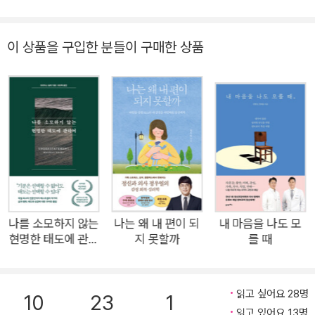
해서 손절할까 고민 중인 사람, 제 잇속만 차리고 말 안 통하는 회
사 사람들 때문에 퇴사까지 생각하고 있는 사람. 이 세 사람의 공
이 상품을 구입한 분들이 구매한 상품
통점은 뭘까? 바로 인간관계 때문에 유독 힘들어하는 유형이라
는 것이다. 17만 구독 유튜브 채널 ‘정신과의사정우열’의 운영자
이자 정신과 전문의인 정우열에 의하면 인간관계 때문에 힘들어
하는 사람들은 다음과 같은 공통점이 있다. 첫째, 이들은 은연중
에 주변 사람들 중 자신을 싫어하는 사람이 한 사람도 없기를 바
란다. 둘째, 관심의 초점이 자기 자신이 아니라 남에게 맞춰져 있
다. 셋째, 사람에 대한 기대치가 굉장히 높다. 그리고 마지막으로
이 모든 공통점의 근본적인 원인이라 볼 수 있는 ‘자기 자신과의
관계가 힘들다’이다. 저자는 정신과 의사로서 상담실에서 수많은
나를 소모하지 않는
나는 왜 내 편이 되
내 마음을 나도 모
내담자와 만난 경험, 그리고 심리 유튜브를 운영하면서 실시간 상
현명한 태도에 관하
지 못할까
를 때
여
담으로 수많은 사연을 상담했던 경험을 통해 사람들의 고민 중 상
당수는 ‘인간관계’ 때문이라고 주장한다. 성적 때문에 고민인 학
읽고 싶어요 28명
생, 회사 다니는 게 너무 힘들다고 호소하는 직장인, 코로나19 이
10
23
1
읽고 있어요 13명