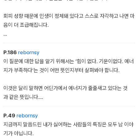
안해 보이는 사람, 만나면 마음이편안해지는 사람이 우리 주변
에 한둘쯤은 있게 마련입니다. 그런 사람들을 몇몇 찾았다면 공통
회피 성향 때문에 인생이 정체돼 있다고 스스로 자각하고 나면 마
점이 뭔지 한번 생각해보세요.
음이 더 조급해집니다.
그게 뭘까요? 그들은 대부분 자기 안에 짐승이들어 있다는 걸 인
‘회피 성향 때문에 내 인생이이렇게 뒤처졌잖아. 그러니까 빨
정합니다.
리 따라잡아야 돼‘라는 마음인 거죠.
P.186
rebornsy
이 질문에 대한 답을 알기 위해서는 ‘힘이 없다. 기운이없다. 에너
스스로 자기 본능을 수용할 줄알기 때문에 남들 앞에서도 자연스
하지만 그럴수록 조금씩 조금씩, 천천히 진행하는 게 좋다고 말씀
지가 부족하다‘는 것이 어떤 뜻인지부터 살펴봐야 합니다.
럽게 표현할 수 있는 거예요. 그 사람 스스로가 마음이 편하면 남
드리고 싶어요.
들이 볼 때도 마음이 편안합니다. 그러면 인간관계가 그냥 자연스
이것은 달리 말하면 어딘가에서 에너지가 줄줄새고 있다는 것
럽게 흘러가죠.
과 같은 뜻입니다.
그와 반대로 마음이 불편해 보이고 행동이 부자연스러운 사람
많은 분들이 육체적 에너지 소모에는 신경을 쓰면서 감정 에너
P.49
rebornsy
은 또 그렇지 못하다는 걸 알 수 있을 거예요. 항상 남들에게 좋
지 소모에는 상대적으로 신경을 잘 못써요. 직장생활에서도 업무
지금까지 말씀드린 내가 싫어하는 사람들의 특징은 모두 남 이야
은 모습, 괜찮은 모습만 보이고 짐승 같은 모습은 감추려고만 하
에 쓰는 몸 에너지뿐 아니라 인간관계에서 사용하는 감정 에너
기가 아닙니다.