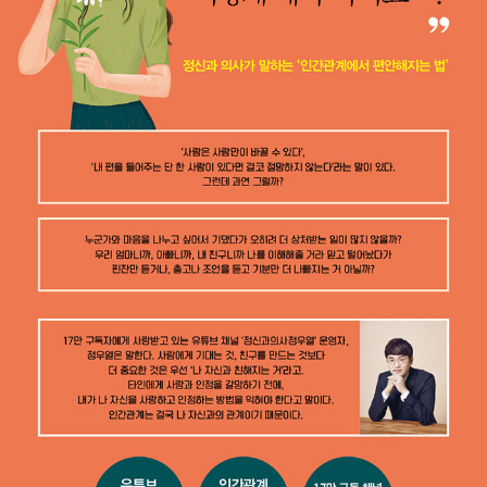
를 부탁해〉, <라이브토크부모 화요특강>, CBS 〈세상을 바꾸는
시간 15분〉 등 수많은 방송에 출연하였으며, 현재 다수의 기업과
공공기관, 지방자치단체 등에서 활발히 강연을 하고 있다. 저서로
는 《아이 키우는 엄마들에게 건네는 육아》, 《엄마들만 아는 세
계》, 《엄마니까 느끼는 감정》 등이 있다. 유튜브 @6father @ju
ngwooyul 인스타그램 @6father