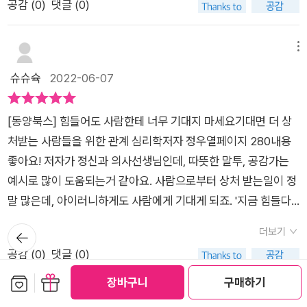
결코 감정에는 우열이 있는 게 아니거든요.좋은 감정, 나쁜 감정
공감 (
0
)
댓글 (0)
이 강한 사람 vs. 멘탈이 약한 사람 에서는감정 조절, 감정 파악,
내어준 것 같더라고요. 내가 좀 더 이기적으로 나만, 나를 생각하
을 먼저 바라보라' 이다.화가 많은사람, 예민한사람,자존감이 없
이란 게 없어요. 그러니 어떤 감정이 올라와도 부정ㅎ라거나 꾹
멘탈, 감정 필터에 대해알아 보며, 감정을 잘 헤아려야 함을 말한
며, 챙기며 살아도 될 것 같았어요. 그리고 피지컬도!! 꼭 운동을
는사람, 남을 의지하려는 사람매사에 의욕이 없는사람등등 수많
꾹 눌러버리려고 하지 않아도 됩니다. 최근에는 저는 #심리 관련
다. 회피하지 않고 도전했더니 인생이 더 힘들어졌어요 에서는회
시작해야겠다고 꼭꼭꼭 다짐을...!!!(모든 인간관계는 빠르게 걷기
은사람들의 이야기속에 결국은 나를먼저받아들이고 사랑하는것
메뉴
혹은 #심리학 과 관련된 도서를 많이 읽고 있는데요.이번 도서는
피 성향의 행동 치료, 감정과 의지의 관계에 대해이야기 한다.내
30분에서 시작한다고 말씀하실 정도ㅋㅋ)근거없고 상투적인 위
에서 부터모든 문제의 실타래가 풀린다.세상에 살면서 인간관계
슈슈슉
2022-06-07
우리의 심리와 관련된 문제들 그리고 흔히 많이들 하게 되는 고민
몸이 좋아지면 인간관계는 저절로 풀린다 에서는사람의 심리 상
로나 처방만 늘어놓는 콘텐츠랑은 차원이 다르니까요. 대인관계
로 인해 어려움을겪어보지 않은 사람은 없을것이다.그래서 이 책
들을어려운 용어가 아닌 일상 용어로 소개가 되어 있어서 조금 더
태를 결정하는 세 가지 요소,편안한 심리 상태를 만드는 세 가지
가 힘들고 또 내 자신과의 관계도 힘들다면(사실 같은 말...^^) 꼭
은 누구든 편하게 읽을수 있는 정말 유익한 책이다.-책속에 밑줄
편안한 마음으로 읽을 수 있었습니다. <네이버 카페 #문화충전2
[동양북스] 힘들어도 사람한테 너무 기대지 마세요기대면 더 상
방법을 다룬다.'힘들어도 사람한테 너무 기대지 마세요'는1장 “나
이 책을 만나보셨으면 해요. 거의 전도하듯이 ㅋㅋㅋ 리뷰를 썼는
긋기-자존감이라는게 뭘까요? 남이 나늘어떻게 보는가와 별 상
00 통해 출판사로부터 도서를 무상으로 제공받았습니다.>
처받는 사람들을 위한 관계 심리학저자 정우열페이지 280내용
는 왜 이렇게 생겨먹은 걸까?” 에서나의 마음에서 생기는 심리
데, 찐입니다. 강추드려요. 대박나세용.#내돈내산 #책추천 #힘들
관없이 내가 나를어떻게 보는가 가 자존감의핵심 명제입니다.94
좋아요! 저자가 정신과 의사선생님인데, 따뜻한 말투, 공감가는
문제를 알아보고,2장 “인간관계는 사실 자기 자신과의 관계다”
어도사람한테너무기대지마세요#정우열 #북스타그램 #인간관
쪽외롭다고 느끼는것은 주변에 친한사람이 없어서가 아닙니
예시로 많이 도움되는거 같아요. 사람으로부터 상처 받는일이 정
에서자신의 마음이 인간관계에 미치는 영향을,3장 “힘들어도 사
계
다. 진짜 외로움은자기 자신과의 관계가 친밀하지 못할 때엄습합
말 많은데, 아이러니하게도 사람에게 기대게 되죠. '지금 힘들다
람한테 너무 기대지 마세요” 에서상대방과의 인간관계의 문제가
니다. 더 정확한 표현은 공허함 이라고 하죠.136쪽마음이 편안
면, 엉뚱한 데 에너지를 쓰고 있는 건 아닐까?' 책 읽으면서 나를
발생하는 이유를4장 “멘탈 관리는 피지컬로 하는 것이다” 에서
한 사람들의 공통점은대부분 자기 안에 짐승이 들어 있다는걸 인
뒤로가
더보기
돌아보며 위로할 수 있는 좋은 시간이었습니다.'사람은 생각보다
기
심리 치료, 행동 교정 등을 다룬다.1장 “나는 왜 이렇게 생겨먹은
정합니다. 스스로 자기 본능을수용할줄 알기 때문에 남들 앞에서
공감 (
0
)
댓글 (0)
별로다'책을 펼치고 첫 문장을 보자마자, 저는 '그래, 바로 이거
걸까?” 에서는마음 속 갈등, 페르소나, 다중인격, 콤플렉스,그림
도자연스럽게 표현할수 있는 거예요221쪽진짜 철저하게 자기편
보관함담기
선물하기
지!'를 외쳤어요! 내용은 본인이 그렇게 완벽할 수 없으니, 기대를
장바구니
구매하기
자 자아, 친밀함에 대한 욕구 등심리적 문제에 대해 알아본다.2장
이 되어준 사람은마음의 여유가 생기기 때문에 철저히남의 편
내려놓으라는 의미였지만, 나는 물론이요 남에게도 해당되는 이
메뉴