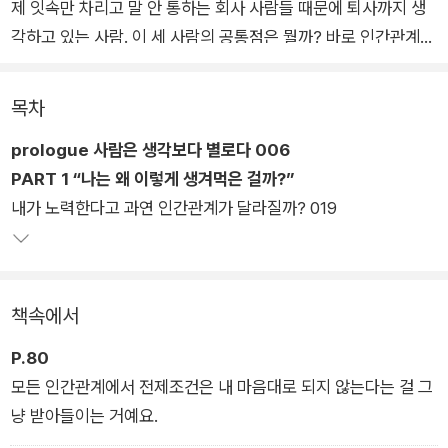
제 잇속만 차리고 말 안 통하는 회사 사람들 때문에 퇴사까지 생
각하고 있는 사람. 이 세 사람의 공통점은 뭘까? 바로 인간관계
때문에 유독 힘들어하는 유형이라는 것이다. 17만 구독 유튜브
채널 ‘정신과의사정우열’의 운영자이자 정신과 전문의인 정우열
목차
에 의하면 인간관계 때문에 힘들어하는 사람들은 다음과 같은 공
prologue 사람은 생각보다 별로다 006
통점이 있다.
PART 1 “나는 왜 이렇게 생겨먹은 걸까?”
내가 노력한다고 과연 인간관계가 달라질까? 019
첫째, 이들은 은연중에 주변 사람들 중 자신을 싫어하는 사람이
한 사람도 없기를 바란다. 둘째, 관심의 초점이 자기 자신이 아니
라 남에게 맞춰져 있다. 셋째, 사람에 대한 기대치가 굉장히 높다.
그리고 마지막으로 이 모든 공통점의 근본적인 원인이라 볼 수 있
책속에서
는 ‘자기 자신과의 관계가 힘들다’이다. 저자는 정신과 의사로서
상담실에서 수많은 내담자와 만난 경험, 그리고 심리 유튜브를 운
P.80
영하면서 실시간 상담으로 수많은 사연을 상담했던 경험을 통해
모든 인간관계에서 전제조건은 내 마음대로 되지 않는다는 걸 그
사람들의 고민 중 상당수는 ‘인간관계’ 때문이라고 주장한다.
냥 받아들이는 거예요.