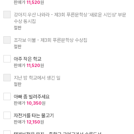
판매가
11,520
원
강아지 우산 나와라 - 제3회 푸른문학상 '새로운 시인상' 부문
수상 동시집
절판
조각보 이불 - 제3회 푸른문학상 수상집
절판
아주 작은 학교
판매가
11,520
원
지난 밤 학교에서 생긴 일
절판
아빠 좀 빌려주세요
판매가
10,350
원
자전거를 타는 물고기
판매가
12,150
원