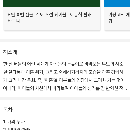
8월 특별 선물. 각도 조절 테이블 · 이동식 빨래
가장 빠르게
바구니
합
책소개
한 살 터울의 어린 남매가 자신들의 눈높이로 바라보는 부모의 사소
한 말다툼과 이혼 위기, 그리고 화해하기까지의 모습을 아주 경쾌하
게 그려 나간 동화. 즉, '이혼'을 어른들의 입장에서 그려 나가는 것이
아니라, 아이들의 시선에서 바라보며 아이들의 심리를 잘 반영한 작
품이다.
목차
서로를 아끼는 마음이 지극한 두 남매는 엄마 아빠의 싸움을 옆에서
조마조마하게 지켜보며 내내 불안해하지만, 막상 부모가 일방적으로
1. 나와 누나
이혼 사실을 통보하다시피하자 당당히 부모로부터의 독립을 선언한
2. 엄마와 아빠