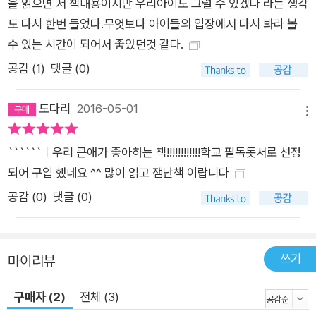
을 읽으면 서 책내용이지만 우리아이도 그럴 수 있겠다 라는 생각
도 다시 한번 들었다.무엇보다 아이들의 입장에서 다시 봐라 볼
수 있는 시간이 되어서 좋았던것 같다.
공감 (
1
)
댓글 (0)
도다리
2016-05-01
메뉴
``````ㅣ우리 큰애가 좋아하는 책!!!!!!!!!!!!학교 필독돗서로 선정
되어 구입 했네요 ^^ 많이 읽고 잼난책 이랍니다
공감 (
0
)
댓글 (0)
쓰기
마이리뷰
구매자 (2)
전체 (3)