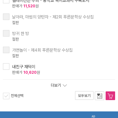
텔레비전은 무죄 - 중학교 국어교과서 수록도서
판매가
11,520
원
날아라, 마법의 양탄자 - 제2회 푸른문학상 수상집
절판
방귀 한 방
절판
가면놀이 - 제4회 푸른문학상 수상집
절판
내친구 재덕이
판매가
10,620
원
더보기
전체선택
모두보기