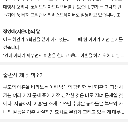
“전화해. 그러면 내가 찾아갈게.”
한국아동문학상, 가톨릭아동문학상, PEN문학상을 받았다.
대행사 오리콤, 코레드의 아트디렉터를 맡았으며, 현재는 그림책 만
나는 누나와 떨어져 살면서 전화하는 모습을 생각했어요. 전화를 할
들기에 푹 빠져 프리랜서 일러스트레이터로 활동하고 있습니다. 초등
때마다 ‘보고 싶어, 누나!’ 하고 말하겠지요. 그런 생각을 하니까 눈물
학교 《국어》 교과서에 실린 동화 《우리는 한편이야》의 그림을 그렸
이 또 나왔어요. 나는 울었어요. 누나도 울었어요. 우리는 한마음이 되
으며, 그린 책으로 《내가 먼저 말 걸기》, 《잔소리 없는 날》, 《열두 살
정영애(지은이)의 말
어 눈이 퉁퉁 붓도록 울고 또 울었어요.
에 부자가 된 키라》, 《여자는 힘이 세다》, 《사람이 아름답다》, 《나와
어느 해인가 5학년을 맡아 가르쳤는데, 그 때 한 아이가 이런 일기를
그 때 누나가 눈물을 닦으며 말했어요.
조금 다를 뿐이야》, 《권민 장민 표민》, 《언제나 사랑해》, 《내가 먼저
썼습니다.
“진호야, 너 엄마 안 따라가도 돼.”
말 걸기》, 《꺼벙이 억수》, 《네 손가락의 피아니스트》, 《어린이를 위
‘엄마 아빠가 싸우면서 이혼을 한다고 했다. 이혼을 하기 위해 내일 서
“왜?”
한 마시멜로 이야기》 등이 있습니다.
류를 떼러 간다는 말을 들었을 때 나는 형과 꼭 껴안고 울었다. 우리
“엄마도 아빠처럼 직장에 나가시니까. 그래서 생각난 건데…….”
둘은 약속했다. 나는 아빠를 따라가고 형은 엄마를 따라가기로 하고
누나가 잠시 말을 멈췄어요. 나는 누나 입만 바라보고 있었어요.
출판사 제공 책소개
손가락을 걸었다. 우리가 없으면 엄마 아빠가 불쌍하기 때문이다.’
“우리, 엄마 아빠와 별거하자.”
부모의 이혼을 바라보는 어린 남매의 경쾌한 눈! ‘이혼’이 파생시
대략 이런 내용이었지요.
키는 여러 가지 문제 중에 가장 심각한 것은 바로 자녀 문제일 것
나는 일기를 읽으며, 옆방에서 숨을 죽이며 불안해하는 아이들이 떠
올랐습니다.
이다. 지금까지 ‘이혼’을 소재로 쓰인 수많은 동화들은 부모와 자
녀의 갈등을 아주 사실적인 묘사로 무겁게 그리고 있는 게 대부분
이다. 그러나 정영애 장편동화 『우리는 한편이야』는 한 살 터울의