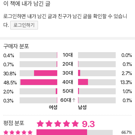
이 책에 내가 남긴 글
을 아이가 들은 것이다. 오랜 기간 초등 학교에서 교편을 잡았던
작가는 아이들과 함께 생활하며 아이들을 잘 이해하게 된 것을 바
로그인하면 내가 남긴 글과 친구가 남긴 글을 확인할 수 있습니
탕으로, 이혼을 아이들 입장에서 바라보며 아이들의 마음을 대변
다.
로그인하기
해 줄 동화를 쓰고자 했다. 그래서 『우리는 한편이야』에는 부모의
이혼이 가져올 자신들의 불행을 걱정하면서도, 슬픈 일이 있더라
구매자 분포
도 금세 즐겁고 재미있는 것에 관심을 쏟는 아이들의 심리가 아주
10대
0.0%
0.4%
잘 그려져 있다. 아이들의 순수한 모습과 아이들을 바라보는 작가
20대
0.1%
0.7%
의 따뜻한 시선에, ‘이혼’을 둘러싼 문제 속에서 우리가 정말 놓치
30대
2.7%
30.8%
지 말아야 할 것이 무엇인지 되짚게 된다. 또한 이 책은 자신들의
40대
13.3%
48.5%
잣대를 적용하여 아이들에게 판단을 강요하거나 혹은 아이들의
50대
1.0%
2.0%
사고를 멋대로 단정하여 보려 했던 어른들에게 큰 깨달음의 기회
60대
0.1%
0.3%
가 될 것이다.
여성
남성
9.3
평점 분포
66.7%