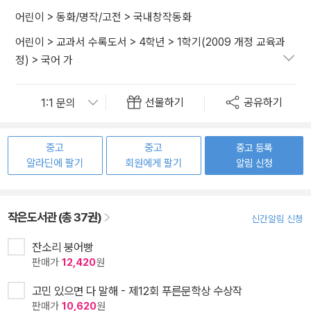
어린이
>
동화/명작/고전
>
국내창작동화
어린이
>
교과서 수록도서
>
4학년
>
1학기(2009 개정 교육과
정)
>
국어 가
선물하기
공유하기
중고
중고
중고 등록
알라딘에 팔기
회원에게 팔기
알림 신청
작은도서관 (총 37권)
신간알림 신청
잔소리 붕어빵
판매가
12,420
원
고민 있으면 다 말해 - 제12회 푸른문학상 수상작
판매가
10,620
원