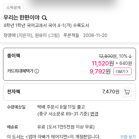
소득공제
우리는 한편이야
4학년 1학년 국어교과서 국어 4-1(가) 수록도서
정영애
(지은이),
원유미
(그림)
푸른책들
2008-11-20
종이책
12,800
원,
10%
11,520
원
+ 640원
9,792
원
카드최대혜택가
더보기
전자책
7,470
원
수령예상일
택배 주문시 8월 11일 출고
(중구 서소문로 89-31 기준)
변경
배송료
유료 (도서 1만5천원 이상 무료)
이 도서는 <
엄마 아빠가 헤어지면
>의 개정판입니다.
구판 보기