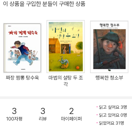
어린 남매가 자신들의 눈높이로 바라보는 부모의 사소한 말다툼
이 상품을 구입한 분들이 구매한 상품
과 이혼 위기, 그리고 화해하기까지의 모습을 아주 경쾌하게 그려
나가고 있다. 즉, ‘이혼’을 어른들의 입장에서 그려 나가는 것이
아니라, 아이들의 시선에서 바라보며 아이들의 심리를 잘 반영하
고 있다. 서로를 아끼는 마음이 지극한 두 남매는 엄마 아빠의 싸
움을 옆에서 조마조마하게 지켜보며 내내 불안해하지만, 막상 부
모가 일방적으로 이혼 사실을 통보하다시피하자 당당히 부모로
부터의 독립을 선언한다. 이처럼 남매의 적극적인 사고와 행동은
통쾌할 정도로 아이들의 입장을 잘 대변해 주며, 어른들에겐 신선
한 충격을 안겨 준다. 이 동화는 끝까지 막힘없이 쉽게 읽히지만,
짜장 짬뽕 탕수육
마법의 설탕 두 조
행복한 청소부
각
이혼이 사회적 문제로 자리 잡은 이때에 이 동화가 시사하는 바는
결코 가볍지 않다. 부모의 이혼 위기에 맞서 독립선언을 하는 당
찬 남매 이야기! 작가가 이 책을 쓰게 된 직접적인 계기는 초등 학
읽고 싶어요 3명
3
3
2
생 제자의 일기장이었다. 일기장에는 ‘부모님이 헤어지면 형과 나
읽고 있어요 0명
100자평
리뷰
마이페이퍼
는 어떻게 살아야 하나?’ 하는 내용으로 가득 차 있었다. 간밤에
읽었어요 31명
아이의 부모님이 다투다가 급기야 이혼이라는 말이 나왔고, 그 말