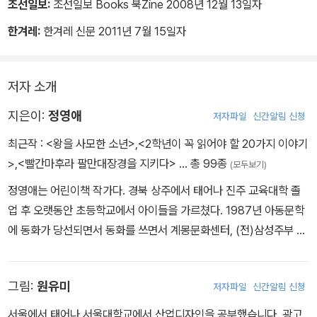
나도 말했어요.
조선일보:
조선일보 Books 북Zine 2008년 12월 13일자
“그건 나쁜 약속이잖아요.”
한겨레:
한겨레 신문 2011년 7월 15일자
“엄마 아빠에겐 좋은 약속이야.”
이 말만 하고 엄마는 안방으로 들어가 버렸어요. 아빠는 누나와 나를
한 번씩 안아 주고 서재로 들어갔어요.
저자 소개
누나와 나는 힘없이 우리 방으로 돌아왔어요.
지은이:
정영애
저자파일
신간알림 신청
“우리 장난감 나누자.”
누나가 말했어요.
최근작 :
<왕을 사모한 소년>
,
<2학년이 꼭 읽어야 할 20가지 이야기
누나와 나도 헤어져 살아야 하니까 당연히 장난감도 나누어야지요.
>
,
<빨간마후라 팔만대장경을 지키다>
… 총 99종
(모두보기)
우리는 장난감을 나누기 시작했어요. 나는 레고 블록과 총, 딱지 등 내
정영애는 어린이책 작가다. 경북 상주에서 태어나 진주 교육대학 졸
가 좋아하는 장난감을 내 가방 안에 넣었어요. 누나는 인형과 인형 옷,
업 후 오랫동안 초등학교에서 아이들을 가르쳤다. 1987년 아동문학
부엌놀이 세트를 누나 가방 안에 넣었어요. 누나 장난감이 내 장난감
에 동화가 당선되면서 동화를 쓰면서 계몽문화센터, (전)삼성주부 대
보다 훨씬 더 많았지만 화가 나지 않았어요. 누나는 나보다 나이가 많
학에 강의를 하는 등 프리랜서로 활동하고 있다. 초등학교 국어 교과
으니까 더 많이 가져가야 된다는 생각이 들었어요.
서에 『우리는 한편이야』 중학교 교과서에 『바보사또』가 실렸으며,
(중략)
그림:
원유미
저자파일
신간알림 신청
『내 짝궁은 외계인』, 『하늘로 가는 우체통』, 『갈림길』, 『원효』, 『사춘
“누나, 누나 보고 싶으면 어떻게 해?”
기』, 『날아라 훈민정음』 등 다수의 책을 펴냈다. 한국아동문예작가상,
서울에서 태어나 서울대학교에서 산업디자인을 공부했습니다. 광고