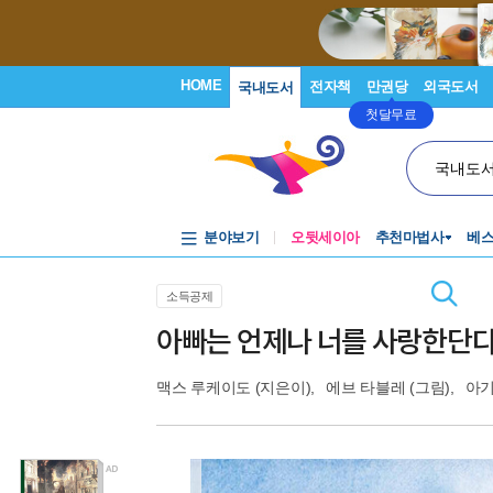
HOME
전자책
만권당
외국도서
국내도서
첫달무료
국내도
분야보기
오뒷세이아
추천마법사
베
소득공제
아빠는 언제나 너를 사랑한단
맥스 루케이도
(지은이),
에브 타블레
(그림),
아기