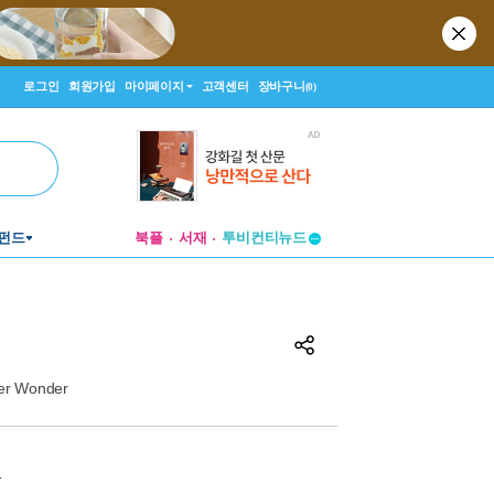
로그인
회원가입
마이페이지
고객센터
장바구니
(0)
투비컨티뉴드
펀드
북플
서재
창작플랫폼
투비컨티뉴드
ver Wonder
원