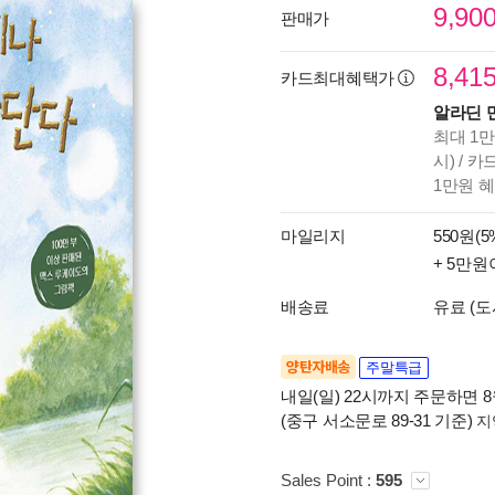
9,90
판매가
8,41
카드최대혜택가
알라딘 
최대 1만
시) / 
1만원 
마일리지
550원(5
+ 5만원
배송료
유료 (도
양탄자배송
주말특급
내일(일) 22시까지 주문하면 8월
(중구 서소문로 89-31 기준)
지
Sales Point :
595