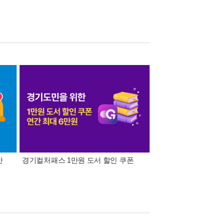
간
경기컬처패스 1만원 도서 할인 쿠폰
삼성카드가 쏜다! 알라