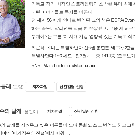
기독교 작가. 시적인 스토리텔링과 소박한 유머 속에 
내린 이야기들로 독자를 이끈다.
전 세계 56여 개 언어로 번역된 그의 책은 ECPA(Evangelical 
하는 골드메달리언을 일곱 번 수상했고, 그중 세 권은
투데이>는 그를 ‘이 시대 가장 영향력 있는 기독교 작가’
최근작 :
<너는 특별하단다 전6권 통합본 세트>
,
<힘들
특별하단다 1~3 세트 - 전3권>
… 총 1414종
(모두보기
SNS :
//facebook.com/MaxLucado
타블레
(그림)
저자파일
신간알림 신청
수의 날개
(옮긴이)
저자파일
신간알림 신청
의 날개를 지켜주고 싶은 어른들이 모여 동화도 쓰고 번역도 하고 그림
이야기 '아기장수의 전설'에서 따왔다.