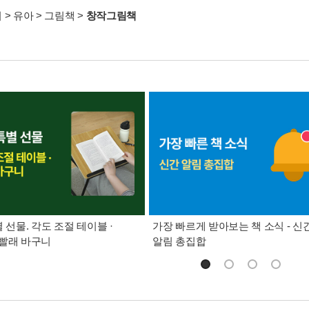
서
>
유아
>
그림책
>
창작그림책
별 선물. 각도 조절 테이블 ·
가장 빠르게 받아보는 책 소식 - 신
빨래 바구니
알림 총집합