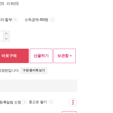
0)
리뷰(0)
자 할부
소득공제 450원
바로구매
선물하기
보관함 +
 개정판입니다.
구판 종이책 보기
중고로 팔기
 등록알림 신청