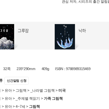
관심 저자, 시리즈의 출간 알
32쪽
235*290mm
409g
ISBN : 9788989315469
류
신간알림 신청
서
>
유아
>
그림책
>
_나라별 그림책
>
미국
서
>
유아
>
_주제별 책읽기
>
가족 그림책
서
>
유아
>
4~7세
>
그림책