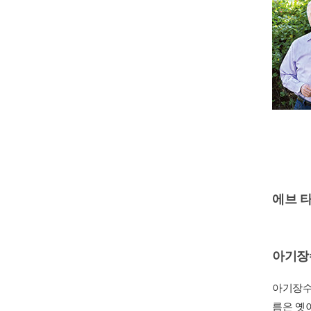
에브 
아기장
아기장수
름은 옛