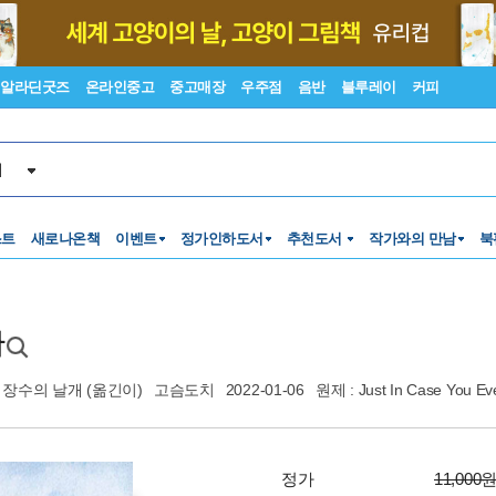
알라딘굿즈
온라인중고
중고매장
우주점
음반
블루레이
커피
서
스트
새로나온책
이벤트
정가인하도서
추천도서
작가와의 만남
북
다
장수의 날개
(옮긴이)
고슴도치
2022-01-06
원제 : Just In Case You E
정가
11,000