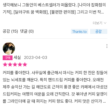
야기들이 모조리 진정성이라 한순간도 놓치기 싫었던 휴남동 서
생각해보니 그동안의 베스트셀러가 떠올랐다. [나미야 잡화점의
점의 사람들의 이야기가 우리를 이렇게 따뜻하게 만드는 이유를
기적], [달러구트 꿈 백화점], [불편한 편의점] 그리고 이번 작품
만나보세요.그리고 길게 이어진 필사와 문장 수집이에요.덜어낼
[어서 오세요, 휴남동 서점입니다] 까지. 잡화점과 백화점은 판타
수 없었던 필사와 나다운필사 멤버들의 필사 속에 숨은 우리의 이
더보기
지 요소가 들어가 주인공들에게 놀라운 일상이 펼쳐진다면, 편의
야기들까지 이어보니 이 책의 진가를 알겠더군요. 한 사람은 결국
공감 (
15
)
댓글 (0)
점과 서점은 너무나도 일상적인 주인공들의 평범한 모습 속에서
하나의 섬이 아닐까 생각해요. 섬처럼 혼자고 섬처럼 외롭다고요.
판타지 못지 않은 변화를 그려내고 있다. 10여년 전 쯤 도서 정가
혼자라서, 외로워서...나쁜것만은 아니라고 생각해요 p 18♡ 내
제가 실행될 무렵에 더 이상 싼 가격에 책을 구입할 수 없다는 사
메뉴
가 섬이고 타인도 섬이라는 것을 깨달아야 이어갈 수 있는 것 같
실이 못내 아쉬웠다. 그런데 그 이후 우후죽순처럼 생겨나는 독립
세실
2023-04-03
다. 나만 섬인줄 알고 두려워하던 마음들이 섬과 섬을 건너다니며
서점들의 발전을 지켜보며 도서 정가제가 실행되길 정말 잘했구
익어가고 성숙하고 비로서 사랑으로 뿌리를 내린다는 것을 알아
나라는 생각이 든다. 대형 서점들이 떨이 판매를 하듯이 묶음으로
간다.​​한 공간을 사용하며 침묵이 나와 타인을 함께 배려하는 태도
커피를 좋아한다. 사무실에 출근해서 마시는 커피 한 잔은 잠들어
처분하는 것과 동시에 인터넷 주문으로 책을 구입하는 사람들이
가 될 수 있다는 걸 배웠다. 어느 누구도 상대의 눈치를 보며 일부
있는 뇌세포를 깨운다. 특히 핸드드립 커피를 좋아한다. 오래전
많아지면서 동네 서점은 거의 찾아볼 수 없게 되었다. 그런데 몇
러 말을 지어낼 필요가 없는 상태. 이 상태에서의 자연스러운 고
제주 송악산 가는 길 해안도로 근처의 풍경 좋은 카페에서 마셨던
년 전부터 간간히 작은 서점들이 눈에 띄기 시작했다. 독립 서점
요에 익숙해지는 법 또한 배웠다.p 42♡ 침묵하고 있어도 불편
드립커피는 여행의 여운을 오래 간직한다. 갓 볶아낸 커피 알갱이
이라는 이름으로 여느 서점들처럼 베스트셀러 위주가 아닌 책방
하지 않은 사람, 상대가 무슨 생각을 하고 있을까를 생각하느라
를 그라인더에 갈 때 퍼지는 커피 향도 좋다. 커피 맛은 산미가 있
을 운영하는 사람들의 개성이 담긴 책 선정이 특징적이다. 특히나
끝없이 나를 소모시키지 않아도 되는 관계라면 서로를 들여다보
고 부드러운 에티오피아 커피를 선호한다. 퇴직 후 작은 공간에서