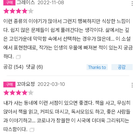
그레이스
2022-11-08
아들이 걱정되지만 닦달하지 않고 응원해주는 희주, 서점 구석에
메뉴
조용히 앉아 뜨개질과 명상을 하는 정서, 삶이 공허해져 한국어
이런 종류의 이야기가 많아서 그런지 행복하지만 식상한 느낌이
문장 공부에 매달린 작가 승우 등이 모여 휴남동 서점을 한 번 오
다. 쉽지 않은 문제들이 쉽게 풀려간다는 생각이다. 삶에서는 깊
면 영원히 머무르고 싶게 하는 공간으로 만든다. 거리를 지킬 줄
은 고민가운데 막막함 속에서 선택하는 경우가 많은데... 이 소설
아는 사람들끼리의 우정과 느슨한 연대, 그리고 그들이 주고받는
에서 표현한대로, 작가는 인생의 우물에 빠져본 적이 있는지 궁금
진솔하고 깊이 있는 대화에 지금 당신을 초대한다. 삶을 이해한
하다.
작가의 속 깊은 문장이 현실보다 더 현실 같은 소설을 만들다 소
설은 우리 주변에서 흔히 볼 수 있을 법한 평범한 인물들의 시선
공감 (
54
)
댓글 (6)
으로 ‘상처를 극복하고 앞으로 나아가는 법’에 대한 다양한 생각
을 펼친다. 특히 이 소설이 다루는 문제들은 현재, 바로 여기의 우
꼬마요정
2022-03-10
메뉴
리가 겪고 있는 것들을 구체적이고 정확하게 다루고 있기에, 독자
들은 마치 자기 이야기를 듣는 것처럼 이 작품이 그리는 세계에
내가 사는 동네에 이런 서점이 있으면 좋겠다. 책을 사고, 무심히
쉽게 빨려든다. 게다가 단순한 공감으로 끝나는 것이 아니라 어떻
앉아서 책을 읽고, 커피도 마시고, 독서모임도 하고, 좋은 사람들
게 살아야 하는지에 대한 대안까지 제시하고 있기에 독자들은 이
과 이야기하고… 코로나가 창궐한 이 시국에 더더욱 그리워지는
책에서 절망이 아닌 희망을 발견한다. 그것도 막연하지 않은, 충
따스함이다.