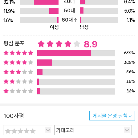
40대
6.4%
32.1%
『어서 오세요, 휴남동 서점입니다』는 전자책 구독 서비스 플랫폼
50대
5.0%
11.9%
인 밀리의 서재에 공개된 후 종이책으로도 읽고 소장하고 싶다는
60대
1.1%
1.6%
독자들의 끊이지 않는 요청으로 마침내 종이책으로 출간되었다.
여성
남성
자극적인 소재와 반전에 반전을 거듭하는 흥미로운 스토리의 영
상물이 가득한 시대에 잔잔하게 흘러가는 소설 한 편이 이토록 사
8.9
평점 분포
람의 마음을 잡아끄는 이유는 뭘까? 그건 바로 이 소설이 우리 삶
68.9%
에 너무나 중요하지만 잊고 살고 있는 것들을 강하게 건드리기 때
18.9%
문이다. 숨 쉴 틈 없이 바쁘게 돌아가는 세상에서 이 소설은 그 자
6.6%
체로 ‘숨통 트이는 시간’이 되어준다. 그리고 일은 어떻게 대해야
1.9%
하는지, 사람들과의 관계는 어떻게 맺어야 하는지, 그래서 결국
3.8%
어떻게 살아야 하는지에 대해서도 깊은 깨달음을 전한다. “삶을
깊이 이해한 작가가 쓴 소설이 분명하다”는 독자평처럼 『어서 오
세요, 휴남동 서점입니다』는 동네 서점이라는 공간을 매개로 속
100자평
게시물 운영 원칙
깊은 인생론을 펼치는 소설이다. 당신도 마찬가지로 이 서점에 발
을 들이는 순간, 이전과는 완전히 다른 삶을 살게 될 것이다. 이
카테고리
따뜻한 공간에 계속 머물고 싶다 이런 사람들과 삶을 함께하고 싶