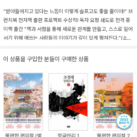
“받아들여지고 있다는 느낌이 이렇게 슬프고도 좋을 줄이야!” 브
런치북 전자책 출판 프로젝트 수상작! 독자 요청 쇄도로 전격 종
이책 출간 “책과 서점을 통해 새로운 관계를 만들고, 스스로 일어
서기 위해 애쓰는 사람들의 이야기가 깊이 있게 펼쳐진다.”(소설
가 김금희 심사평) 서울 어디에나 있을 것 같은 동네의 후미진 골
목길. 오가는 사람도 많지 않은 가정집들 사이에 평범한 동네 서
이 상품을 구입한 분들이 구매한 상품
점 하나가 들어선다. 바로 휴남동 서점! 슬픈 사연을 갖고 있는 사
람처럼 얼굴에 아무런 의욕도 보이지 않는 서점 주인 영주는 처음
몇 달간은 자신이 손님인 듯 일은 하지 않고 가만히 앉아 책만 읽
는다. 그렇게 잃어버린 것들을 하나둘 되찾는 기분으로 하루하루
를 보내다 보니 소진되고 텅 빈 것만 같았던 내면의 느낌이 서서
히 사라진다. 그러다 어느 순간 깨닫는다. 자신이 꽤 건강해졌다
는 사실을. 그 순간부터 휴남동 서점은 완전히 새로운 공간이 된
다. 사람이 모이고 감정이 모이고 저마다의 이야기가 모이는 공간
으로. 바리스타 민준, 로스팅 업체 대표 지미, 작가 승우, 단골손
불편한 편의점 (벚
정글만리 1
불편한 편의점 2