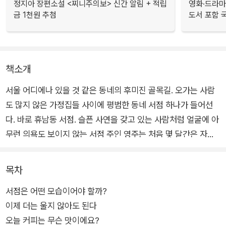
정지아 장편소설 <찌니주의보> 신간 알림 + 적립
영화·드라마
금 1천원 추첨
도서 포함 국
책소개
서울 어디에나 있을 것 같은 동네의 후미진 골목길. 오가는 사람
도 많지 않은 가정집들 사이에 평범한 동네 서점 하나가 들어선
다. 바로 휴남동 서점. 슬픈 사연을 갖고 있는 사람처럼 얼굴에 아
무런 의욕도 보이지 않는 서점 주인 영주는 처음 몇 달간은 자신
이 손님인 듯 일은 하지 않고 가만히 앉아 책만 읽는다.
목차
그렇게 잃어버린 것들을 하나둘 되찾는 기분으로 하루하루를 보
서점은 어떤 모습이어야 할까?
내다 보니 소진되고 텅 빈 것만 같았던 내면의 느낌이 서서히 사
이제 더는 울지 않아도 된다
라진다. 그러다 어느 순간 깨닫는다. 자신이 꽤 건강해졌다는 사
오늘 커피는 무슨 맛이에요?
실을. 그 순간부터 휴남동 서점은 완전히 새로운 공간이 된다. 사