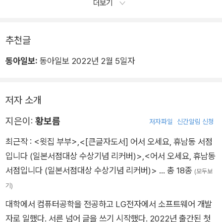
더보기
을 하다 보니 공허해졌고, 공허감을 이기려 한국어에 몰입했
고, 그러다 보니여기까지 오게 됐다. 삶은 일 하나만을 두고 평가
추천글
하기엔 복잡하고총체적인 무엇이다. 좋아하는 일을 하면서도 불
행할 수 있고, 좋아하지 않는 일을 하면서도 그 일이 아닌 다른 무
동아일보:
동아일보 2022년 2월 5일자
엇 때문에 불행하지않을 수 있다. 삶은 미묘하며 복합적이다. 삶
의 중심에서 일은 매우중요한 역할을 하지만, 그렇다고 삶의 행불
행을 책임지진 않는다.
저자 소개
˝그럼 고민하지 말고 대충 아무 일이나 해야 한다는 거네요.˝
지은이:
황보름
저자파일
신간알림 신청
민철이 여전히 풀리지 않는 답답함에 입에서 나오는 대로 말을해
봤다.
최근작 :
<윗집 부부>
,
<[큰글자도서] 어서 오세요, 휴남동 서점
˝그런다고 해서 나쁠 건 없지.˝ 승우가 대답했다.
입니다 (일본서점대상 수상기념 리커버)>
,
<어서 오세요, 휴남동
˝대충 아무 일이나 해봤는데 의외로 그 일에서 재미를 느낄 수
서점입니다 (일본서점대상 수상기념 리커버)>
… 총 18종
(모두보
도 있어, 우연히 해본 일인데 문득 그 일이 평생 하고 싶어질지 누
기)
가 알아. 해보기 전에는 아무것도 알 수 없는데. 그러니 무슨 일을
대학에서 컴퓨터공학을 전공하고 LG전자에서 소프트웨어 개발
해야 할지 미리부터 고민하기보다 이렇게 먼저 생각해봐. 그게 무
자로 일했다. 서른 넘어 글을 쓰기 시작했다. 2022년 출간된 첫