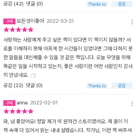
분한 근거가 있는 희망! 그래서인지 『어서 오세요, 휴남동 서점입
공감 (
42
)
댓글 (0)
니다』를 읽은 독자들은 이런 서점이 실제로 있으면 좋겠다는 의
견을 공통적으로 내놓는다. 아마 당신도 마찬가지일 것이다. 바쁜
모든것이좋아
2022-03-21
메뉴
일상에 지치고 소진된 우리에게 잔잔한 위로와 편안한 웃음을 선
물하는 책. 숨겨 두었던 나의 상처와 마주할 용기를 내게 하고, 과
사랑하는 사람에게 주고 싶은 책이 있다면 이 책이지 않을까? 서
거를 저 멀리 흘려보내고 당당하게 살아갈 계기를 만들어주는 책.
로를 이해하지 못해 아프게 한 시간들이 있었다면 그때 다하지 못
너무나 현실적이고 친근한 이 서점 이야기에 발을 들이고 이 소설
한 말들을 대신해줄 수 있을 것 같은 책입니다. 오늘 무엇을 위해
속 인물들과 시간을 보낸다면, 당신도 결국 좋은 사람과 함께하는
똑같은 일을 시작하고 있는지, 좋은 사람이란 어떤 사람인지 감사
삶이 진짜 성공한 삶이라는 사실을 새삼 깨닫게 될 것이다.
히 만났네요.
공감 (
22
)
댓글 (0)
anna
2022-02-01
메뉴
와, 넘 좋았어요! 정말 제가 딱 원하건 스토리였어요. 제 꿈이 이
책 속에 다 있어서 읽는 내내 설렜습니다. 작가님, 이런 책 써주셔