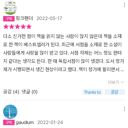
간과 시간이야말로 숨통 트이는 시간이고 감사히도 그런 날들이
서울 소재 대학을 졸업했지만 면접에서 번번히 실패했다. 오랜 백
다. 퇴근길 지친 발걸음으로 한숨과 푸념으로 오늘 하루는 간신히
크를 위한 질문지 작성, 작가와의 인터뷰 내용은 실제처럼 실감이
메뉴
다.P 205그러자 갑자기 이상한 느낌이 들었다. 받아들여지고 있
수 생활로 힘들 때 서점 문 앞에 붙어있던 ‘바리스타 구합니다’ 라
마감했다는 생각으로 힘없이 걸어가는 도중에 집 근처에 은은한
나기도 했다. 주인공 영주만큼 챕터챕터가 참 깔끔했다. 영주의
핑크팬더
2022-05-17
다는 느낌. 휴남동 서점을 처음 찾은 날 받았던 느낌이었다. 왜 이
는 공고문을 보고 취업했다. 서점의 단골손님 민철 엄마는 사춘기
주광색 불빛을 내비치며 누군가 고요히 책을 읽고 있고, 그 앞에
과거가 드러나는 챕터에서는 그 맘이 어떤지 알 것만 같아서 눈시
런 느낌이 또 드는 거지. 정서는 이 집에서도 자기가 받아들여지
를 심하게 겪으면서 학원에 가지 않겠다는 민철에게 일주일에 한
는 가만히 커피를 내리고 있는 서점을 발견한다면 무언의 위로를
울이 더워졌고, 그럼에도 그녀를 사랑하는 승우에게는 고마움이
는 것만 같다고 느끼는 자체가, 이 느낌을 자기가 소중하게 생각
번 서점 방문을 요구한다. 민철은 영주, 민준과 대화하고 관심 있
다소 신가한 점이 책을 읽지 않는 사람이 많지 않은데 책을 소재
받게 되지 않을까? 나도 그곳에 동참해서 아무 말도 하지 않고 가
느껴졌다. 어른이 되면 나이테 같은 상처 하나쯤은 가지고 사는
한다는 자체가, 놀라우면서도 슬펐다. 하지만 그녀는 이 슬픔이
는 책을 읽으면서 스스로 일어서는 힘을 키우고, 미래를 꿈꾼다.
로 한 책이 베스트셀러가 된다. 최근에 서점을 소재로 한 소설이
만히 잠시라도 머물수 있다면 방전된 나의 헛헛한 마음도 어느 정
것을 자연스레 받아들이고 난 이후로 많은 일들에 그럴 수도 있
좋은 슬픔이라고 생각했다. 이제야 무엇이 문제였던 건지 이 감정
커피 납품업체 대표 지미, 서점에서 뜨개질을 하는 정서 등 우리
사람들에게 사랑을 많이 받고 있다. 서점 자체는 어느 정도 판타
도는 충전될 수 있지 않을까? 저자가 만들어낸 가상의 공간 휴남
지, 라는 여유가 생겼다. 아픔의 내용은 달라도 그 눈물의 농도는
을 통해 확실히 알게 되었으니까.​♡ 이 공간에서 이방인이 아니라
주변에서 흔히 볼 수 있는 사람들이 이 책의 등장인물이다. 영주
지 같다는 생각도 든다. 한 때 독립서점이 많이 생겼다. 도서 정가
동 서점은 나름대로의 사정과 상처가 있는 이들이 자신의 마음을
맛보아 아는 것이니 괜스레 연민의 마음도 생기고 낯선 이를 안아
받아들여지고 있다는 안정감의 느낌. 보호받는 느낌. 그래서 하나
는 다양한 책을 읽고, 사람들과 어울리면서 위로받고 상처를 치유
제가 시행되면서 생긴 현상이라고 했다. 책이 정가에 팔리면서 인
가만히 들여다 볼 수 있도록 기다려준다. 재빠르게 흘러가는 세상
주고픈 마음도 드는 것이다. 과거의 아픔으로 인해 내가 더 성숙
라는 느낌은 행복에 가깝다. 그리고 그 반대의 경험은 매우 씁쓸
해간다. 독서 모임을 만들고, 좋아하는 작가의 북 콘서트를 열며,
터넷 서점과 경쟁에서 이길 수 있는 하나의 장점이라는 이야기를
의 시간처럼 어서 빨리 추스리고 일어나 너의 몫을 해내라고 채근
하게 되었고 더 나은 현재를 살고 있다면 절망이 감사가 되는 아
더보기
하고도 외로울 것이 분명했다. 소중한 것을 마주했을 때 놓치고
큐레이션을 하면서 휴남동 서점은 활기 넘치는 새로운 공간이 된
했다. 내 생각에는 그런 점보다는 책을 읽는 사람들의 자아실현
하지 않는다. 내가 지금 좋아하는 일을 해서 행복한 것인지, 그냥
름다운 삶을 살고 있음이 분명하다. 영주 또한 마음에 나이테 하
공감 (
4
)
댓글 (0)
싶지 않은 마음을 '놀라면서도 슬펐다'라고 표현해서 많이 공감했
다. “흔히들 현재를 살라고 말하잖아요. 그런데 말이 쉽지 현재에
성격이 더 강하다.책을 읽지 않는 사람이 많지만 책을 어마어마하
주어진 일을 해서 행복하지 않은지, 불협화음의 시기를 보내고 있
나 새겼지만, 더 단단한 영주로 나아가고 있으니 얼마나 다행인
다.책이 우리를 다른 사람들 앞이나 위에 서게 해주지는 않지만
산다는 게 도대체 무슨 뜻이죠? 현재에 산다는 건 지금 내가 하고
게 읽는 사람도 꽤 된다. 그들 중에는 서점을 차리는 것이 하나의
는지, 화음이 좋은 시기를 보내고 있는지 그저 묵묵히 따뜻한 불
가. 휴남동 서점, 단골 서점으로 삼고 싶을 만큼 좋은데 오디오 북
대신, 곁에 서게 도와주는 것 같아요. 그리고 책은 기억에 남는 것
있는 그 행위에 온 마음을 다해 집중한다는 걸 말해요. 숨을 쉴 땐
소원이다. 직장을 때려치고 서점을 차린다는 것은 단순히 낭만적
메뉴
빛으로 나를 기다려준다. 어쩌면 우리가 바라는 진짜 행복은 그렇
으로 듣던 사람들의 생각도 그랬는지 많은 사람들의 요청으로 종
이 아니라 몸에 남는다. 기억 너머의 기억에 남는다.♡ 꽉막힌 나
들숨 날숨에만 집중하고, 걸을 땐 걷기에만 집중하고, 달릴 땐 달
인 일은 아니다. 어디까지나 사업이다. 사업이란 먹고 살 수 있어
gaudium
2022-01-24
게 말없이 기다려주는 누군가를 만나는 하루를 보내는 것일지 않
이책으로도 출간되었다. 나도 소장하고 싶어서 오디오 북 중간을
를 다른 사람 곁에 설 수 있게 책이 도와준다는 말이 절실하게 와
리기에만, 한 번에 한 가지에만 집중하기.” 작년에 출퇴근이 힘들
야 지속 가능하다. 독립서점이 코로나와 함께 사람들의 발길이 뜸