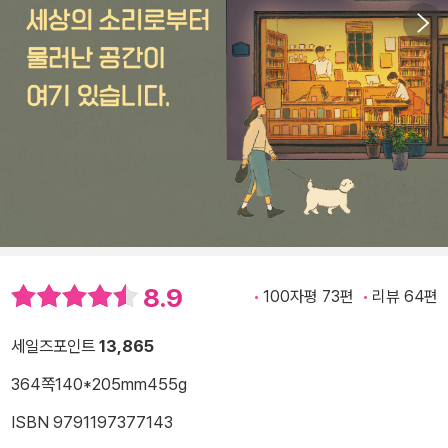
8.9
100자평 73편
리뷰 64편
세일즈포인트
13,865
364쪽
140*205mm
455g
ISBN 9791197377143