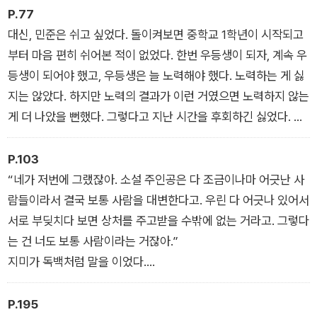
소가 있다. 그 장소엔 그들에 관한 다양한 정보가 넘쳐난다. 그들
P.77
이 떠나온 이유, 떠날 때의 심정, 떠날 때 필요했던 용기, 떠나고
대신, 민준은 쉬고 싶었다. 돌이켜보면 중학교 1학년이 시작되고
나서의 생활, 시간이 흐르고 나서의 감정 변화, 그들의 행복과 불
부터 마음 편히 쉬어본 적이 없었다. 한번 우등생이 되자, 계속 우
행과 기쁨과 슬픔. 영주는 원할 때면 언제든 그 장소로 찾아가 그
등생이 되어야 했고, 우등생은 늘 노력해야 했다. 노력하는 게 싫
들 곁에 그녀 자신을 눕혔다. 누워서 그들의 이야기를 들었다. 그
지는 않았다. 하지만 노력의 결과가 이런 거였으면 노력하지 않는
들은 그들의 인생을 통해 영주를 다독여줬다.
게 더 나았을 뻔했다. 그렇다고 지난 시간을 후회하긴 싫었다. 하
_「떠나온 사람들의 이야기」
지만 앞으로도 또 지금처럼 살아간다면 언젠가는 후회하게 될 것
같았다. 민준은 은행 계좌를 확인했다. 몇 개월은 버틸 수 있는 금
P.103
액이 찍혀 있었다. 그 순간 결심했다. 통장 잔고에 0이 찍히는 날
“네가 저번에 그랬잖아. 소설 주인공은 다 조금이나마 어긋난 사
까지 놀아보자. 아무것도 안 하고 살아보자. 그래, 그래 보자. 그
람들이라서 결국 보통 사람을 대변한다고. 우린 다 어긋나 있어서
리고, 그다음은? 그다음은…….
서로 부딪치다 보면 상처를 주고받을 수밖에 없는 거라고. 그렇다
‘그다음이 어딨어. 그다음은 없는 거야.’
는 건 너도 보통 사람이라는 거잖아.”
_「단추는 있는데 끼울 구멍이 없다」
지미가 독백처럼 말을 이었다.
“우리가 다 그런 거지. 다 해를 끼치고 살지. 그러다 가끔 좋은 일
도 하고.”
P.195