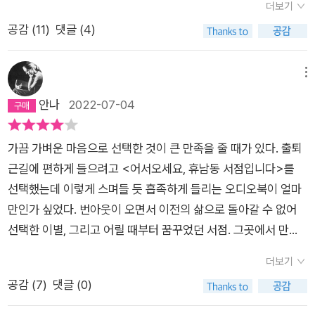
소설에 나온 것처럼 서점은 더 이상 책을 팔고 사는 공간만이 아
더보기
는 것이 침묵속에서도 더 수월하겠지!난 사람들이라서 결국 보통
핸드드립 커피와 책을 파는 상상을 한다. 지인들과 정기적으로 독
니라 저자와의 만남 또는 다양한 이벤트를 통해 서로 소통할 수
공감 (
11
)
댓글 (4)
사람을 대변한다고. 우린 다 어긋나 있어서 서로 부딪치다 보면
서 모임을 하고 좋아하는 작가의 강연회도 여는 동네 사랑방 같은
있는 공간으로 재발견되고 있다. 인터넷의 넘쳐나는 플랫폼과 콘
상처를 주고받을 수밖에 없는 거라고. 그렇다는 건 너도 보통 사
공간을 꿈꾼다. 실현 가능성은 적지만 상상만으로도 행복해진다.
텐츠의 바다 속에서도 아날로그 감성이 듬뿍 담긴 종이책을 여전
람이라는 거잖아.” 지미가 독백처럼 말을 이었다. “우리가 다 그
도서 ‘어서 오세요, 휴남동 서점입니다’ 는 나의 상상을 현실로 만
메뉴
히 사랑하는 사람들이 아직도 꽤나 있다는 사실이 고무적이다. 로
런 거지. 다 해를 끼치고 살지. 그러다 가끔 좋은 일도 하고.”p 10
드는 마법 같은 책이다. 책을 읽는 내내 간접경험의 기쁨을 누렸
안나
2022-07-04
마에 처음 도착했을 때는 해가 저물어가는 시간이었다. 아마도 우
3♡ 나라는 존재가 나에게나 좋지 남에게는 정말 영~ 아닐지도
다. 책의 첫 장엔 “서점이 없는 마을은 마을이 아니다. 스스로 마
리나라 사람들이 처음 유럽에 가면 비슷한 느낌을 가질 것 같은
몰라. 자기 자신을 사랑할줄 알면서 남에게도 해를 끼치지 않는
을이라 부를 수는 있겠지만 영혼까지 속일 수는 없다는 것을 자신
데, 바로 ‘아니 여긴 왜 이렇게 어두워’라는 반응이다. 가장 큰 이
가끔 가벼운 마음으로 선택한 것이 큰 만족을 줄 때가 있다. 출퇴
사람. 기왕이면 선한 영향력 한 방울이라도 거름이 될 수 있는 사
도 알 것이다. (닐 게이먼 소설가)” 라고 적혀 있다. 여행을 가면
유는 우리나라처럼 백색 형광등을 사용하지 않고 주광색 백열등
근길에 편하게 들으려고 <어서오세요, 휴남동 서점입니다>를
람이라면 좋겠다.​​P 195“하루 중 이 시간만 확보하면 그런대로
그 지역에 있는 서점에 간다. 작은 마을이지만 서점이 있으면 그
을 사용하기 때문이다. 최근 뉴스에서는 아무래도 전기세가 이유
선택했는데 이렇게 스며들 듯 흡족하게 들리는 오디오북이 얼마
살 수 있을 것 같은 기분이야. 우리 인간은 복잡하게 만들어졌지
마을이 지적으로 보인다. 온라인서점보다 직접 책을 보고 구입하
일텐데, 백열등을 형광등으로 교체하겠다는 정부의 의견에 시민
만인가 싶었다. 번아웃이 오면서 이전의 삶으로 돌아갈 수 없어
만 어느 면에선 꽤 단순해. 이런 시간만 있으면 돼. 숨통 트이는
면 실패 확률이 적다. 베스트셀러의 유혹에서 벗어나는 방법이기
들이 반대하고 있다는 내용을 본 적이 있다. 그런데 아마 형광등
선택한 이별, 그리고 어릴 때부터 꿈꾸었던 서점. 그곳에서 만난
시간. 하루에 10분이라도, 한 시간이라도. 아, 살아 있어서 이런
도 하다. 휴남동 서점에는 마음에 상처를 입은 사람들이 한 명, 두
이나 LED등으로 교체한다고 해도 절대로 백색등은 사용하지 않
사람들과의 이야기, 그리고 주인공 영주의 이야기. 책을 좋아하는
기분을 맛보는구나 하고 느끼게 되는 시간.”​♡ 가족들과 함께 하
명 모인다. 서점 대표 영주는 이혼의 상처가 있다. 딸의 이혼을 이
더보기
을 것이다. 처음에는 낯설고 어둡게만 느껴지던 주광색 백열등에
사람들에겐 서점에 관한 이야기라는 것만으로도 재미있는 소설
는 삶속에서도 혼자 있을 수 있는 시간을 확보하는 것이 내 삶의
해하지 못한 엄마와는 몇 년째 연락을 끊었다. 이혼 후 서점을 차
공감 (
7
)
댓글 (0)
한 번 매료되면 오히려 우리나라에 돌아와서 백색 형광등에 대한
이다. 서점에서 커피를 내리는 민준은 커피에 진심이어서 내용이
숙제 같았다. 나의 퀘렌시아를 찾아 에너지를 충전할 수 있는 공
렸지만 하루종일 책만 읽었다. 서점에 바리스타로 취업한 민준은
거부감이 생긴다. 아마도 주광색이 주는 따뜻함 때문일 것이
진행될수록 커피 향이 더 짙어지는 느낌까지 든다. 북토크, 북토