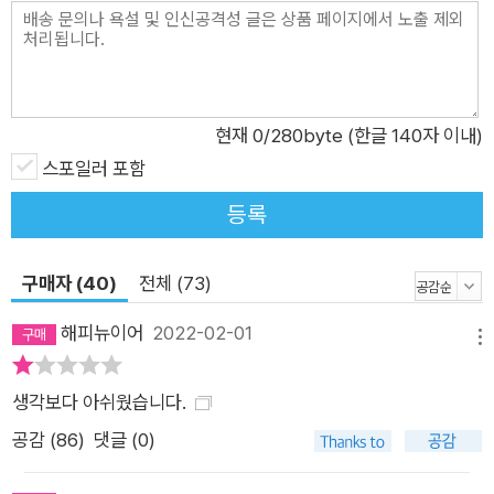
다 후미진 골목길에 새로 들어선 평범한 동네 서점. 동네 사람들
이 길을 걷다 발견하고 반가운 마음에 들어오지만, 어딘가 아파
보이고 우울해 보이는 주인 때문에 곧 발길을 끊는다. 서점을 연
영주는 실제로 자신이 손님인 듯 어색하게 서점에 들어서고 가만
현재
0
/280byte (한글 140자 이내)
히 앉아 책만 읽는다. 자신도 모르게 자주 울었고 아무렇지도 않
스포일러 포함
은 듯 눈물을 닦으며 몇 안 되는 손님을 맞았다. 그렇게 맥없이 앉
등록
아 몇 달을 보냈는데, 어느 순간 더는 눈물이 흐르지 않았다. 그리
고 얼마 후 자신이 꽤 건강해졌음을 깨닫는다. 그제야 휴남동 서
구매자 (40)
전체 (73)
점은 진짜 서점의 꼴을 갖춰가기 시작한다. 반도 채워져 있지 않
았던 책장도 채우고, 자기 대신 커피를 내릴 바리스타도 채용한
해피뉴이어
2022-02-01
메뉴
다. 책도 늘고, 독서 모임도 생기고, 글쓰기 강의도 시작되지만,
건강해진 휴남동 서점을 완성하는 건 역시 사람들이다. 끝없는 구
생각보다 아쉬웠습니다.
직 실패에 취업을 포기하고 될 대로 되라는 심정으로 알바로 일하
공감 (
86
)
댓글 (0)
기 시작한 바리스타 민준, 남편 때문에 화날 일이 많은 로스팅 업
체 대표 지미, 사는 게 아무 재미가 없다는 고등학생 민철과 그런