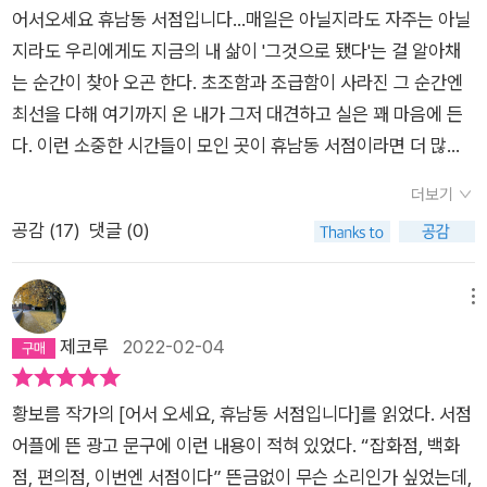
어서오세요 휴남동 서점입니다...​매일은 아닐지라도 자주는 아닐
지라도 우리에게도 지금의 내 삶이 '그것으로 됐다'는 걸 알아채
는 순간이 찾아 오곤 한다. 초조함과 조급함이 사라진 그 순간엔
최선을 다해 여기까지 온 내가 그저 대견하고 실은 꽤 마음에 든
다. 이런 소중한 시간들이 모인 곳이 휴남동 서점이라면 더 많은
분이 더 자주 저마다의 휴남동 서점을 그려 볼 수 있으면 좋겠다.​
더보기
쉴 휴로 시작하는 이름이어야 했던 서점. 그렇게 휴남동 서점이
공감 (
17
)
댓글 (0)
되고 영주는 서점에 앉아 삶의 무게를 다시 한 번 느꼈고 다시 그
리기 시작했습니다.​사랑하는 사람에게 주고 싶은 책이 있다면 이
책이지 않을까? 서로를 이해하지 못해 아프게 한 시간들이 있었
메뉴
다면 그때 다하지 못한 말들을 대신해줄 수 있을 것 같은 책입니
제코루
2022-02-04
다. 오늘 무엇을 위해 똑같은 일을 시작하고 있는지 묻고 있다면
따뜻한 답을 들을 수 있을거에요.​​책속에 나도 있지만, 어느덧 의
황보름 작가의 [어서 오세요, 휴남동 서점입니다]를 읽었다. 서점
지하고 사랑하게 된 사람들이 함께 했고 사랑하는 공간, 사랑하게
어플에 뜬 광고 문구에 이런 내용이 적혀 있었다. “잡화점, 백화
될 공간 속에서 만난 행복한 상상을 했네요.​책과 인생에 관한 이
점, 편의점, 이번엔 서점이다” 뜬금없이 무슨 소리인가 싶었는데,