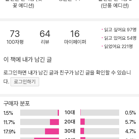
꽃 에디션)
(단풍 에디션)
님 정서, 사는 게 재미없는 고등학생 민철과 그의 엄마 희주 등 크
고 작은 상처와 희망을 가진 사람들이 휴남동 서점이라는 공간을
안식처로 삼아 함께 살아가는 법을 배운다. 『어서 오세요, 휴남동
읽고 싶어요 97명
73
64
16
서점입니다』는 우리가 잃어버린 채 살고 있지만 사는 데 꼭 필요
읽고 있어요 54명
100자평
리뷰
마이페이퍼
한 것들이 가득한 책이다. 배려와 친절, 거리를 지킬 줄 아는 사람
읽었어요 221명
들끼리의 우정과 느슨한 연대, 진솔하고 깊이 있는 대화 등. 출간
이 책에 내가 남긴 글
즉시 전자책 TOP 10 베스트셀러에 오르며 수많은 독자의 찬사
를 받은 소설이 독자들의 강력한 요청으로 마침내 종이책으로 다
로그인하면 내가 남긴 글과 친구가 남긴 글을 확인할 수 있습니
시 태어났다. 먼저 읽은 독자들의 요청으로 종이책으로 다시 태어
다.
로그인하기
난 소설 출간 즉시 전자책 베스트셀러 TOP 10에 오르고 150개
의 독자 리뷰가 올라온 소설이 있다. “종이책으로 나오면 좋겠다!
구매자 분포
소장하고 싶은 책”, “읽는 내내 위로받는 느낌”, “소설이 아니라
10대
0.5%
1.5%
현실에 존재하는 공간이었으면”, “지친 일상의 피로회복제 같은
20대
5.7%
11.7%
소설” 등 수많은 찬사를 받으며, 브런치북 전자책 출판 프로젝트
30대
4.7%
17.9%
수상작들 중 단연 가장 큰 인기를 누리고 있다. 황보름 장편소설