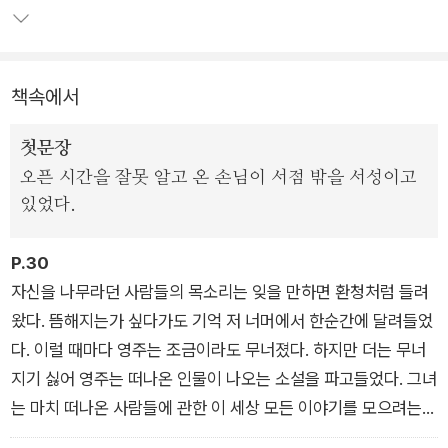
람이 모이고 감정이 모이고 저마다의 이야기가 모이는 공간으로.
크고 작은 상처와 희망을 가진 사람들이 휴남동 서점이라는 공간
책속에서
을 안식처로 삼아 함께 살아가는 법을 배운다. 배려와 친절, 거리
를 지킬 줄 아는 사람들끼리의 우정과 느슨한 연대, 진솔하고 깊
첫문장
이 있는 대화 등 우리가 잃어버린 채 살고 있지만 사는 데 꼭 필요
오픈 시간을 잘못 알고 온 손님이 서점 밖을 서성이고
한 것들이 가득한 책이다. 출간 즉시 전자책 TOP 10 베스트셀러
있었다.
에 오르며 수많은 독자의 찬사를 받은 소설이 독자들의 강력한 요
청으로 마침내 종이책으로 다시 태어났다.
P.30
자신을 나무라던 사람들의 목소리는 잊을 만하면 환청처럼 들려
왔다. 뜸해지는가 싶다가도 기억 저 너머에서 한순간에 달려들었
다. 이럴 때마다 영주는 조금이라도 무너졌다. 하지만 더는 무너
지기 싫어 영주는 떠나온 인물이 나오는 소설을 파고들었다. 그녀
는 마치 떠나온 사람들에 관한 이 세상 모든 이야기를 모으려는
것처럼 굴었다. 영주의 몸 어딘가엔 떠나온 이들이 모여 사는 장