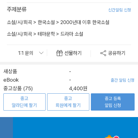
주제분류
신간알림 신청
소설/시/희곡
>
한국소설
>
2000년대 이후 한국소설
소설/시/희곡
>
테마문학
>
드라마 소설
선물하기
공유하기
새상품
-
eBook
-
출간 알림 신청
중고상품 (75)
4,400원
중고
중고
중고 등록
알라딘에 팔기
회원에게 팔기
알림 신청