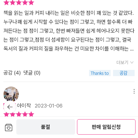
을까. 그렇게 정성들여 만든 하루들이 모여 우리의 일상을 적지
넘어설 때쯤에 구매했는데 마침 여름 에디션. 이렇게 순하고 깔끔
닿았다. 계속 계속 그런 방향이기를 바라게 된다. ​​♡ 단추 구멍부
다는 이유로 현재를 즐기지 못하며 취미도 없는 단조로운 삶을 살
해지면서 많이 사라진 걸로 안다. 대형 서점도 많이 힘들었던 걸
않게 채워간다면 성공과 성취라는 목표와는 무관하게 나를 의미
한 소설, 참 반가웠다.
책을 읽는 일과 커피 내리는 일은 비슷한 점이 꽤 있는 것 같았다.
터 마련해두고 단추를 만들게 자리를 내어주는 사람, 아구~~ 멀
았다. 책도 제대로 읽지 못했다. 머리가 텅 빈 느낌이다. 올해 목
로 안다. 인터넷 서점만 매출이 늘어난 걸로 안다. 서점은 공간에
있는 존재로 인정하게 되지 않을까 싶다. “책을 읽으면 세상을 보
누구나꽤 쉽게 시작할 수 있다는 점이 그렇고, 하면 할수록 더 빠
어 보이는데, 나도 될 수 있을까 ~~ 내 단추 구멍 찾느라 늘 버거
표는 월 3권 이상의 책을 정독하고 독서 모임도 다시 시작할 계획
있을 뿐이다. 자리를 차지하고 있다.서점은 사람들이 찾아와야 의
는 눈이 밝아진다고 하잖아요. 밝아진 눈으로 세상을 더 잘 이해
져든다는 점 점이 그렇고, 한번 빠져들면 쉽게 헤어나오지 못한다
운 나를 친절하게 나무라고 알려주는 고마운 멘토였다. 그래서 좋
이다. 나를 성장시키는 일이 있고, 좋은 사람들과 의미 있는 대화
미가 있다. 사람들이 와서 책을 구매해야 서점은 운영된다. 이를
하게 되고요. 세상을 이해하게 되면 강해져요. 바로 이 강해지는
는 점이 그렇고,점점 더 섬세함이 요구된다는 점이 그렇고, 결국
은 사람이 되고 싶게 하는 휴남동 서점이었다.마땅히 해야 하는
를 하면서 조금씩 채워가면 어제보다는 성장해 있겠지. 퇴직 후에
위해서 다양한 서점이 여러 이벤트를 한다. 독서모임을 지원하거
면과 성공을 연결하는 사람들이 있는 것 같아요. 그런데 강해질
독서의 질과 커피의 질을 좌우하는 건 미묘한 차이를 이해하는 데
일들에서 벗어나면 어떤 일을 하며 살게 될지 궁금했다 자신의 일
서점을 운영하는 것보다 하루 세 시간만 북큐레이터와 바리스타
나, 작가와 만남을 추진한다. 다양한 이벤트를 통해 사람들을 불
뿐만 아니라 고통스러워지기도 하거든요. 책 속에는 내 좁은 경험
서 비롯된다는 점이 그렇다. 결국 독서가와 바리스타는 독서하는
과가 자연스럽게 흘러 갔으면 좋겠다고 생각했다. 미래에 대한 두
로 아르바이트는 어떨까?
러 모아야 한다. 그들이 일단 서점을 와야 책을 구입하게 된다. 최
더보기
으론 결코 보지 못하던 세상의 고통이 가득해요. 예전에 못 보던
그 자체, 커피 내리는 그 자체를 즐기게 되는 듯했다. 민준은 일을
려움 등에서 완전히 벗어날 수 있으면 좋겠다고도 생각했다.p 78
근에는 SNS가 발달해서 인스타그램같은 곳을 통해 이를 널리 알
공감 (
4
)
댓글 (0)
고통이 이제는 보이는 거죠. 누군가의 고통이 너무 크게 느껴지는
즐기고 있었다. 그런데…….차라리 노력했던 모든 것이 완전히 끝
♡ 이제껏 해오던 것들이 내 삶의 방향이 되었다. 나는 이 방향성
린다. 뭔가 제대로 운영하면 좋지만 생각만큼 잘 안 되는 걸로 안
데, 내 성공, 내 행복만을 추구하기가 쉽지 않아지는 거예요. 그래
이 났다고 생각했던 그때가 더 나았다. 그때는 오히려 홀가분한
과 규칙에서 벗어나 다른 것을 할 수 있는 용기를 가질 수 있을
다. 선릉역에 있는 서점에 최근 제일 유명한 걸로 안다.다양한 이
서 책을 읽으면 오히려 흔히 말하는 성공에서는 멀어지게 된다고
마음으로 다 포기할 수 있었다. 노력에도 임계점이 있다면 이미
메뉴
까? 그런 필요성을 강하게 느낄 수 있을까? 많이 궁금해져 간다. ​
벤트도 한다. 그곳에 평일 오후에 갔을 때 사람들이 거의 없었
생각해요. 책이 우리를 다른 사람들 앞이나 위에 서게 해주지 않
그것을 넘은 상태였으니까. 혹시더 노력했다면, 한 번 더 시도했
뒤로가
아이작
2023-01-06
내 남은 인생 앞으로는 어떻게 살 것인가? 나의 수레 톱니바퀴가
다. 여러 층을 쓰고 있는데 신문이나 방송에도 나올 정도였는
기
는 거죠. 대신, 곁에 서게 도와주는 것 같아요. 그래서 결국 우리
다면 될 수도 있었을까, 나는 그때99도에 도달해 있던 걸까, 하는
이대로 평생 별탈없이 똑같이 흘러간다해도 그렇게 사는 것이 맞
데 그랬다. 이렇게 서점을 운영하는게 어렵다. <어서 오세요, 휴
는 다른 면에서 성공하게 되는 거예요. 조금 더 인간다워지는 거
생각을 해보기도 했지만 99도에서100도가 되는 데 필요한 건 노
는 것인지 모르겠다. 언젠가는 중심을 잃었다가 새로운 바퀴에 적
남동 서점입니다>는 그런 측면에서 볼 때 다소 판타지라는 생각
다정한 休남동 서점[어서오세요휴남동서점입니다] 서평~*자본
보관함담기
품절
판매 알림신청
요. 책을 읽다 보면 자꾸 타인에게 공감하게 되잖아요. 가만히 있
력이 아니라 운이라는 생각이 뒤따랐다. 내게 운이 없다면, 내내
응하게 될 나도 있지 않을까? 내가 올라탄 파도가 가라앉으면 가
도 들었다. 판타지 소설도 아니고 각자 사연이 있는 사람들이 서
주의 시장 속에서 나는 희망 가득한 책을 읽고,사람들에게 희망을
으면 절로 성공을 향해 무한질주 하게끔 설계된 이 세상에서 달리
99도에서 우물쭈물하고 있어야 했겠지.얼마 전 다큐멘터리 영화