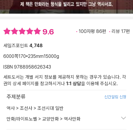
9.6
100자평 86편
리뷰 17편
세일즈포인트
4,748
6000쪽
170*235mm
15000g
ISBN 9788958626343
세트도서는 개별 서지 정보를 제공하지 못하는 경우가 있습니다. 각
권의 상세 페이지를 참고하시거나
1:1 상담
을 이용해 주십시오.
주제분류
신간알림 신청
역사
>
조선사
>
조선시대 일반
만화/라이트노벨
>
교양만화
>
역사만화