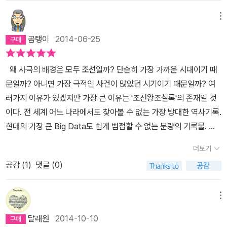
메뉴
곰탱이
2014-06-25
왜 사극의 배경은 모두 조선일까? 단순히 가장 가까운 시대이기 때
문일까? 아니면 가장 극적인 사건이 많았던 시기이기 때문일까? 여
러가지 이유가 있겠지만 가장 큰 이유는 '조선왕조실록'의 존재일 것
이다. 전 세계 어느 나라에서도 찾아볼 수 없는 가장 방대한 역사기록.
현대의 가장 큰 Big Data도 쉽게 범접할 수 없는 분량의 기록물. 그
방대하고 철저한 기록이 있었기에 우리는 조선 왕조를 손바닥 보듯이
더보기
쉽게 들여다 볼 수 있고 그 방대한 기록의 틈에서 가장 인간적이고 가
공감 (
1
)
댓글 (0)
장 드라마틱한 이야기들을 찾을 수 있기 때문일 것이다. 그런 '조선왕
조실록'이 있어도 쉽게 접할 수 없음은 안타까운 사실이다. 기록의 방
대함을 떠나 한문으로 기록된 실록을 한글로 옮기는 작업도 어마어마
메뉴
한 시간이 걸렸던 작업이고 그것을 DB화 하는 작업도 상상을 초월하
달래원
2014-10-10
는 작업이었다. 그럼에도 불구하고 일반인이 쉽게 다가갈 수 없는 이