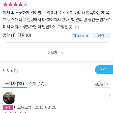
지어 표현했다. 예를 들면, 5권에서 정인지가 세조에게 술김에 실수
를 한 내용이 본문에 나오는데, 독자들은 이를 만화적 상상이 아닐까
이제 좀 느긋하게 읽어볼 수 있겠다. 장식용이 아니라 완독하는 게 목
의심하게 된다. 이런 내용을 《조선왕조실록》 연표에서 사실 확인을
표.박스가 너무 헐렁해서 다 찢어져서 왔다. 책 옆의 빈 공간을 뭔가로
해주는 식이다. 만화의 신뢰성을 높이고, 좀 더 심도 깊게 역사에 다가
미리 채워서 넣었으면 더 단단하게 고정될 듯.
설 수 있는 장치로서의 역할을 한다. 4. 가족교양만화의 새로운 장을
공감 (
1
)
댓글 (0)
열다 쉽게 풀어 쓴 글과 재미있는 그림, 각색이 난무하는 함량 미달 역
사책의 홍수 속에서 원본 기록에 충실한 내용이 더욱 돋보이는 책이
다. 역사가 어렵게 느껴지는 초, 중, 고등학생이나 기록된 사실만이라
더보기
도 제대로 알고 싶은 어른 모두에게 유용한 책이다. 《박시백의 조선왕
조실록》은 성인 교양독자층 뿐만 아니라 가족까지 같이 읽을 수 있는
쓰기
마이리뷰
가족교양만화를 표방하고 있기 때문에 지식적인 접근과 함께 ‘재
미’란 면도 강조해서 표현했다. 그 재미는 적절한 비유와 이해하기 쉽
구매자 (12)
전체 (17)
도록 풀어낸 문장이나 구성을 통해서다. 지금까지 나온 만화책들의
문제점은 바로 ‘비적절한 비유와 농담’ 때문이었기 때문에 신중하게
메뉴
표현했다. 시도 때도 없이 나오는 유행어나 말장난으로 이야기를 재
미있게 끌어가려는 것은, 만화의 질을 떨어뜨리는 것이다. 그런 만화
미노유노맘
2013-08-26