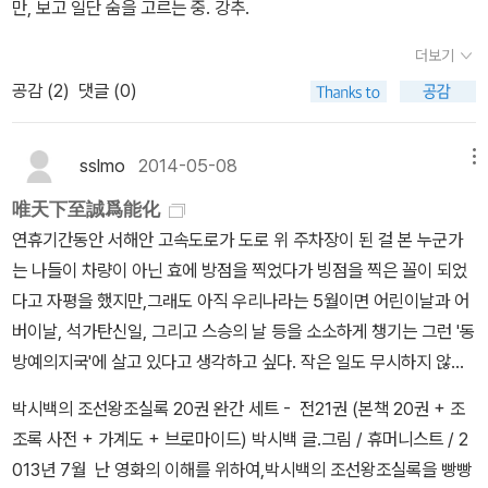
만, 보고 일단 숨을 고르는 중. 강추.
2세기 송나라 사신 서궁이 고려의 풍속을 기록한 『고려도경』은 '그 정
하기도 하고.. 잘 읽었어요. 정유정씨.. 요즘 정말 열심히 읽고
치가 심히 어질고 불교를 좋아하여 살생을 경계했다. 고로 국왕이나
깜짝 놀라고 있는 박시백의 <조선왕조실록> 역사에 대한 관심을 이
더보기
높은 신하가 아니면 양과 돼지고기를 먹지 않았다. 또한 도살하는 방
제서야 갖다니 조금 부끄럽다. ㅠㅠ 요건 조금 된 책이지만, 그리
공감 (
2
)
댓글 (0)
법도 능숙하지 않았다.조선시대에는 소의 식용이 일부 이뤄지기는 했
고 나옹이 블로그에 가는 것도 어느덧 잊혀졌는데.. 도서관에서 빌려
으나, 농사를 짓는 대표적인 가축이었기 때문에 식용을 위한 소의 양
읽었다.나옹이 나이가 어느덧 13살쯤 되나보다. 동물을 키우지 않은
육은 매우 제한되었다. 라고 되어 있다. 그리고 겉으로는 고려와의 단
sslmo
2014-05-08
메뉴
나도 어떤 대목에서는 코끝이 찡해지는 감동이 몰려왔다. 네 그렇
절을 위해 억불 정책을 썼던 그가,기실은 불교와 무속신앙에 심취했
습니다.피해갈 수 없는 척추와 목의 통증들. 화들짝 놀라 책을 주문하
唯天下至誠爲能化
었다는데,그리하여 어머니 원경왕후 민씨가 학질에 걸렸을때, 학을
고 어제 부터 해봤는데 좋네요.일단 시원하고요... 정말 교정될지는 모
연휴기간동안 서해안 고속도로가 도로 위 주차장이 된 걸 본 누군가
떼기위해 그가 종종 사라져 행했다던 방법은 다분히 불교적이고 무속
르겠으나 시도는 해볼 생각입니다. 몸은 정직하다고 하네요. 정말 그
는 나들이 차량이 아닌 효에 방점을 찍었다가 빙점을 찍은 꼴이 되었
신앙적이다.나중에 원경왕후를 모실 탑 문제로 아버지인 태종과 마찰
래요. 정신만 살찌우지 말고 몸부터 돌보아야겠습니다. 거북목 뿐만
다고 자평을 했지만,그래도 아직 우리나라는 5월이면 어린이날과 어
이 있었다는걸 보면,농사를 짓는 대표적인 가축인 소를 식용을 위해
아니라 일반적인 스트레칭 방법까지 나와있어 좋습니다.
버이날, 석가탄신일, 그리고 스승의 날 등을 소소하게 챙기는 그런 '동
서 일부러 살생을 했을 것 같지도 않다. 위 내용은 '한권으로 읽는 세
방예의지국'에 살고 있다고 생각하고 싶다. 작은 일도 무시하지 않고
종실록'에 나오는 내용인데 세종이 스무 살을 갓 넘겼을 때란다.'주
최선을 다해야 한다.작은 일에도 최선을 다하면 정성스럽게 된다.정
박시백의 조선왕조실록 20권 완간 세트 - 전21권 (본책 20권 + 조
역'으로 점을 치는 것은 유교적으로, 다시말해 학문적으로 접근해야
성스럽게 되면 겉에 배어 나오고 겉에 배어 나오면 겉으로 드러나고
조록 사전 + 가계도 + 브로마이드) 박시백 글.그림 / 휴머니스트 / 2
할 문제인데,나이 스물을 갓 넘긴 세종이 주역에 정통했다고 하더라
겉으로 드러나면 이내 밝아지고밝아지면 남을 감동시키고 남을 감동
013년 7월 난 영화의 이해를 위하여,박시백의 조선왕조실록을 빵빵
도 얼마나 깊고 넓었을지 궁금했다. 그동안 세종이 유교적 정통성과
시키면 이내 변하게 되고 변하면 생육된다.그러니 오직 세상에서 지