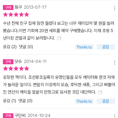
을 입체적으로 부각시키고 있다. 3. 인문교양만화의 새로운 장을 열
헝구
2013-07-17
다 기존에 출간된 역사 만화물들을 살펴보면 크게 세 가지 종류가 있
메뉴
었다. 첫 번째, TV 사극 등의 인기에 힘입어 급조된 역사 만화. 두 번
째, 에피소드와 흥미 위주의 야사를 담은 명랑 만화 수준의 역사 만화.
수년 전에 친구 집에 잠깐 들렸다 보고는 너무 재미있어 몇 권을 빌려
세 번째, 원작이 되는 고전이나 역사책을 그대로 그리기만 한 재미없
봤습니다.이번 기회에 20권 세트를 예약 구매했습니다. 이제 초등 5
는 역사 만화. 이런 책들은 방문 판매나 대형 마트 등에서 주로 팔리
년이된 큰딸과 같이 보려합니다.
며, 만화는 질이 낮다는 인식을 퍼뜨리는 데 일조했다. 그리고 이런 책
공감 (
2
)
댓글 (0)
대부분은 초등학생을 대상으로 한 학습만화로 포장되어 판매되고 있
다. 《박시백의 조선왕조실록》은 우리 아이들에게 제대로 된 역사를
닷슈
2014-04-11
메뉴
알려주자는 취지에서 처음엔 학습만화의 형식을 띄고 4권까지 출간
되었다가, 원래의 작가 의도와 만화의 시사성, 내용의 깊이 등을 고려
굉장한 책이다. 조선왕조실록의 유명인들을 모두 캐릭터화 한것 자체
해 교양독자층을 위한 성인용 개정판으로 출간하기 시작하였다. 개정
가 놀라운 일이다. 변발의 이성계의 모습, 후덕한 세종, 그리고 삐뚤어
판은 성인들이 지하철 등 공공장소에서도 쉽게 볼 수 있는 판형과 품
진 연산의 캐릭을 얼굴의 반창고로 묘사한 것은 대단하다.
격 있는 형식, 그리고 권 말미에 내용과 연결하여《조선왕조실록》의
공감 (
1
)
댓글 (0)
상세한 연표를 싣는 등 세련되고, 격조 있는 인문교양만화로서의 틀
을 갖추고 있다. 특히 연표는 본문 만화의 내용을 역사적 사실과 연관
구단씨
2014-10-24
메뉴