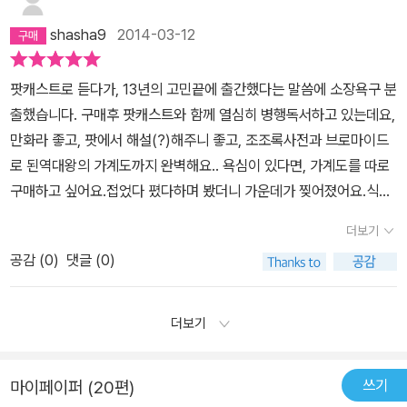
shasha9
2014-03-12
팟캐스트로 듣다가, 13년의 고민끝에 출간했다는 말씀에 소장욕구 분
출했습니다. 구매후 팟캐스트와 함께 열심히 병행독서하고 있는데요,
만화라 좋고, 팟에서 해설(?)해주니 좋고, 조조록사전과 브로마이드
로 된역대왕의 가계도까지 완벽해요.. 욕심이 있다면, 가계도를 따로
구매하고 싶어요.접었다 폈다하며 봤더니 가운데가 찢어졌어요.식탁
에도 깔고, 벽에도 붙이고 책상에도 깔고 싶어요..따로 판매하시면 안
더보기
될까요? 하여간... 조선왕조에 대해 입문이든 달인이든 상관없이 아
공감 (
0
)
댓글 (0)
주아주 강추입니다.
더보기
쓰기
마이페이퍼 (20편)