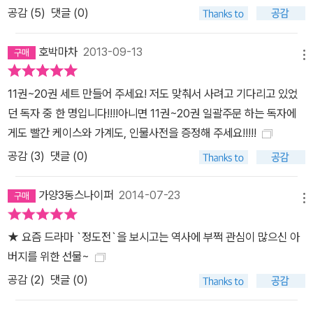
보며 연구하고, 반은 시안을 그려보는 작업을 거듭했다. 조선 시대 사
공감 (
5
)
댓글 (0)
관의 심정으로, 글로 된 역사를 만화로 풀어쓰고자 했기 때문에 작업
은 신중하게 이루어졌다. 철저히 정사(正史)를 바탕으로 하되, 최근
호박마차
2013-09-13
의 연구 성과를 적극 차용해 시놉시스를 만들고, 그 바탕으로 그림을
메뉴
그려 이번에 10권까지 출간하게 되었다. 전 20권 분량으로 조선 왕조
11권~20권 세트 만들어 주세요! 저도 맞춰서 사려고 기다리고 있었
500년을 새롭게 조명하게 될 《박시백의 조선왕조실록》은 각 권이
던 독자 중 한 명입니다!!!!아니면 11권~20권 일괄주문 하는 독자에
독립된 구조로 되어있어서 따로 보아도 좋고, 이어 보아도 좋게 구성
게도 빨간 케이스와 가계도, 인물사전을 증정해 주세요!!!!!
하였다. 실록과 참고도서를 보며 공부하고 이를 콘티에 반영해 그림
공감 (
3
)
댓글 (0)
과 채색을 하게 되는데, 프로덕션 분업체제로 양산하는 만화와는 달
리 작가주의 만화를 지향하기 때문에 이 모든 공정을 박시백 혼자서
가양3동스나이퍼
2014-07-23
작업하고 있다. 고우영 화백 이후 끊어졌던 작가주의 대하역사만화의
메뉴
맥을 잇는 역작임에 틀림없다. 2. 시사교양만화의 새로운 장을 열다
우리가 아는 역사 ‘상식’들 중 상당 부분은 야사에 기대거나, TV 드라
★ 요즘 드라마 `정도전`을 보시고는 역사에 부쩍 관심이 많으신 아
마나 급조된 역사책이 만들어낸 허상들이다. 작가는 역사적 사실에
버지를 위한 선물~
정확히 접근하기 위해 통상 제작 기간의 2배 정도의 시간을 들여 연
공감 (
2
)
댓글 (0)
구하고 고증하여 생생하게 조선 시대를 복원했다. 《국역 조선왕조실