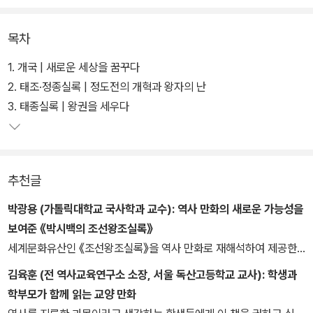
도서를 참고했으며, 최근 역사학계의 성과를 적극 차용해 객관적이고
사실에 근접한 역사를 서술하고 있다.
목차
또한 만화라는 미디어의 장점을 백분 발휘해 두꺼운 역사책에서는 느
1. 개국 | 새로운 세상을 꿈꾸다
끼지 못하는 재미와 박진감을 선사한다. 그리고 작가가 해석한 인물
2. 태조·정종실록 | 정도전의 개혁과 왕자의 난
의 성격과 실록의 묘사를 적절히 배합하고 시사적 해석을 곁들여 아
3. 태종실록 | 왕권을 세우다
이콘화하여 캐릭터로 표현해 실감나는 역사를 느낄 수 있다.
성인 교양독자층 뿐만 아니라 그들의 가족까지 같이 읽을 수 있는 가
추천글
족교양만화를 표방하고 있기 때문에 지식적인 접근과 함께 '재미'란
면도 강조해서 표현했다. 그 재미는 적절한 비유와 이해하기 쉽도록
박광용 (가톨릭대학교 국사학과 교수):
역사 만화의 새로운 가능성을
풀어낸 문장이나 구성을 통해서다.
보여준 《박시백의 조선왕조실록》
세계문화유산인 《조선왕조실록》을 역사 만화로 재해석하여 제공한
다니 반가운 일이다. 디지털혁명 시대를 맞은 지금 시점에서 우리나
김육훈 (전 역사교육연구소 소장, 서울 독산고등학교 교사):
학생과
라 사람들이 반드시 해야 할 일이다. 이 역사적 시점과 우리 사회가 가
학부모가 함께 읽는 교양 만화
야할 미래를 생각하는 박시백 화백의 창조정신의 만남도 보기 좋다.