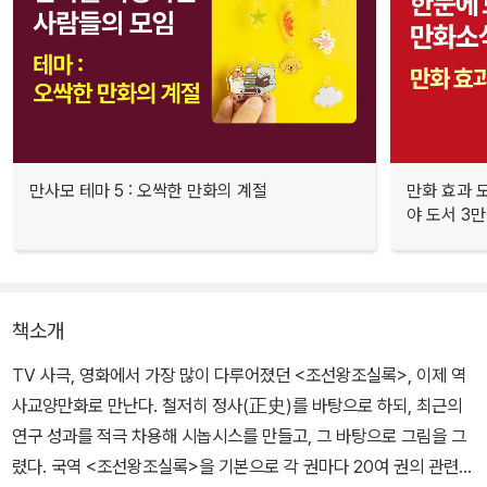
만사모 테마 5 : 오싹한 만화의 계절
만화 효과 모
야 도서 3만
책소개
TV 사극, 영화에서 가장 많이 다루어졌던 <조선왕조실록>, 이제 역
사교양만화로 만난다. 철저히 정사(正史)를 바탕으로 하되, 최근의
연구 성과를 적극 차용해 시놉시스를 만들고, 그 바탕으로 그림을 그
렸다. 국역 <조선왕조실록>을 기본으로 각 권마다 20여 권의 관련