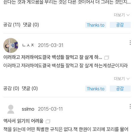
쉰다는 것과 게으름을 부리는 것은 다른 것이어서 더 그러는 것인지
도 모르겠다. 그럴때마다 떠오르는 건, 책읽기도 좋지만 항상 뭔가 만
더보기
들어보고 싶은 충동을 느끼게 된다. 아침에 일어나 날씨를 보
공감 (
11
)
댓글 (0)
면서 빨래를 돌리고, 평일에는 해 먹기 힘든 녹두 부침개를 녹두 갈기
부터 시작해서 김치 쫑쫑 썰어넣고 마당의 깻잎과 민트잎도 따서 쫑
쫑 썰어넣고 뚝딱 만들어낸다. 그렇게 한끼니를 해결하고 나면 손이
ㄴㅅㅈ
2015-03-31
메뉴
근질거리기 시작하지만 배속이 든든해지기 시작하니 졸음이 쏟아지
이러하고 저러하여도결국 백성들 잘먹고 잘 살게 하...
고 만사 귀찮아지기 시작한다. 틈날때마다 힐링용으로 쟁여놔 둔 컬
이러하고 저러하여도결국 백성들 잘먹고 잘 살게 하는게성군이지라
러링북은 어느덧 조금씩 먼지가 쌓여가기 시작하고. 홈메이드로 가구
만들기나 바느질을 하는 것은 또 시작하려면 그 준비 과정이 귀찮아
더보기
져서 차일피일 미뤄버리고. 그나마 반찬거리가 떨어지면 뭔가를 해
공감 (
0
)
댓글 (0)
먹어야 하기에 비빔장과 양념장은 만들어놓는다. 아, 그런데 양념과
소스라는 새로운 책이 나왔네? 사실 평소 이런 책에는 그닥 관심이
sslmo
2015-03-11
메뉴
가지 않았는데, 비빔장과 양념장을 만들어 놓고 냉장고에 넣어 쓰고
있으려니 조금은 편하다. 저녁에 퇴근하고 집에 와서 또 저녁에 뭔가
역사서 읽기의 어려움
를 만들어 먹으려면 힘들고 피곤하고 막 그런데, 양념장이 저녁 요리
책을 읽는데 어떤 특별한 규칙은 없다.책 한권이 꼬리에 꼬리를 물어