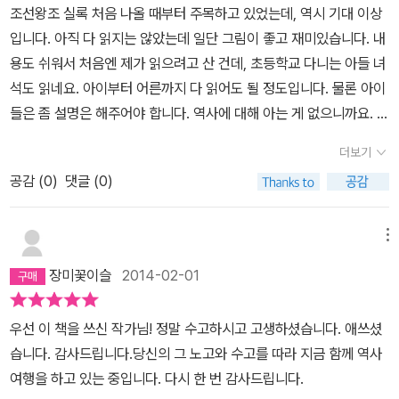
조선왕조 실록 처음 나올 때부터 주목하고 있었는데, 역시 기대 이상
입니다. 아직 다 읽지는 않았는데 일단 그림이 좋고 재미있습니다. 내
용도 쉬워서 처음엔 제가 읽으려고 산 건데, 초등학교 다니는 아들 녀
이현세, 이이화샘의 역사만화책들과 비교해서 어느게 재밌냐고 했더
석도 읽네요. 아이부터 어른까지 다 읽어도 될 정도입니다. 물론 아이
니 조선왕조실록이 제일 재밌단다. 물론 신간이라 그렇겠지?
들은 좀 설명은 해주어야 합니다. 역사에 대해 아는 게 없으니까요. 엄
마랑 이야기하면서 읽으니 더 좋아하네요. 남편도 슬쩍 어느 순간부
더보기
터 읽고 있고요. 책장에 박스채 올려 놓으니 더 멋있습니다. 집에 오는
공감 (
0
)
댓글 (0)
사람마다 책에 대해 물어보네요. 만화책으로 읽으니 부담은 없고, 그
래도 수준은 안 떨어지고, 가격도 행사할 때 사서 기분 완전 좋습니다.
두고두고 오래 볼 거 같습니다.
메뉴
장미꽃이슬
2014-02-01
우선 이 책을 쓰신 작가님! 정말 수고하시고 고생하셨습니다. 애쓰셨
습니다. 감사드립니다.당신의 그 노고와 수고를 따라 지금 함께 역사
여행을 하고 있는 중입니다. 다시 한 번 감사드립니다.