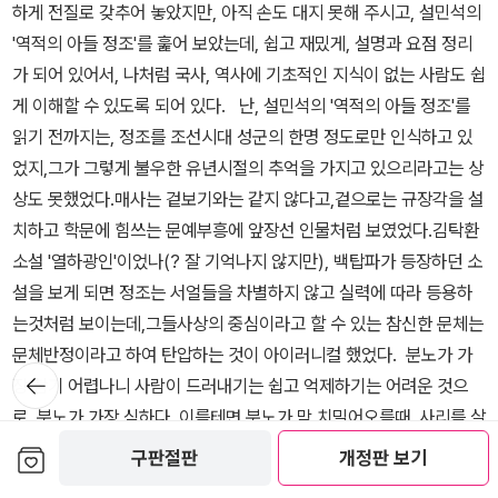
하게 전질로 갖추어 놓았지만, 아직 손도 대지 못해 주시고, 설민석의
사고 방식에 입각한 인물처럼 비춰졌지만,어머니 원경왕후의 병환을
극히 정성을 다하는 사람만이 나와 세상을 변하게 할 수 있는 것이
'역적의 아들 정조'를 훑어 보았는데, 쉽고 재밌게, 설명과 요점 정리
두고 불교적이고 무속신앙적인 기원을 드린 것과 관련하여,인간적인
다
가 되어 있어서, 나처럼 국사, 역사에 기초적인 지식이 없는 사람도 쉽
면모라고 하는데,백번, 천번 양보하여 상왕 태상왕도 있는 상황에서
(중용23장)영화 '역린'을 보았다.영화 '역린'은 '중용'23장으로 시작해
게 이해할 수 있도록 되어 있다. 난, 설민석의 '역적의 아들 정조'를
자신의 입지를 지키고 살아남은 자의 슬픔이고,유교에 입각한 효의
서 중용 23장으로 끝난다. '중용'을 도올의 그것으로 읽을라치면, 저
읽기 전까지는, 정조를 조선시대 성군의 한명 정도로만 인식하고 있
한 방법이라고 한다면,그걸 두고 인간적이라고 한 것과 관련하여서
23장 한장만 비교해 보더라도 내용은 차치하고, 해설을 볼것 같으면,
었지,그가 그렇게 불우한 유년시절의 추억을 가지고 있으리라고는 상
도,무고한 장인이 목숨을 잃고,처가가 쑥대밭이 되는데도 함구하고
일본의 20세기 사상사를 연구했는 '마루야마 마사오'라는 사람과 헤
상도 못했었다.매사는 겉보기와는 같지 않다고,겉으로는 규장각을 설
있었고,나중에 그의 힘으로 복권을 할 수 있었을 때에도 그냥 넘어간
겔이 등장해 주시고,중국역사의 답보 상태가 어쩌구, 주자학의 해체
치하고 학문에 힘쓰는 문예부흥에 앞장선 인물처럼 보였었다.김탁환
것은,인간적인게 아니라 비겁하게 비춰져서 말이다. 아래 내용은 '한
가 어쩌구, 하는 얘기를 한참하다가,성실하다는 뜻이 보수적인 중용
소설 '열하광인'이었나(? 잘 기억나지 않지만), 백탑파가 등장하던 소
권으로 읽는 세종실록'에 '세종1년'의 일로 표시되는데,당시 가뭄이 심
이 아니라 끊임없이 화化를 이룩해야 한다고 하는데,어디로 튈지 모
설을 보게 되면 정조는 서얼들을 차별하지 않고 실력에 따라 등용하
했으므로 백방으로 기우제를 지냈다. 심지어 도롱뇽에게까지 기우제
르는게 엉뚱하기가 짬뽕공이나 메뚜기는 명함도 못 내밀 정도였던터
는것처럼 보이는데,그들사상의 중심이라고 할 수 있는 참신한 문체는
를 지냈으며, 호랑이를 잡아다가 그 머리를 개성의 박연폭포에 담그
라,저렇게 근사한 구절이리라고는 상상하지도 못했었다. '역린'의 내
문체반정이라고 하여 탄압하는 것이 아이러니컬 했었다. 분노가 가
는 행사도 있었다고 하였는데,반면 승려들의 기우제는 반대하였다고
용을 '네이버 지식백과'를 통하여 검색해 보니,'용은 성질이 유순하므
뒤로가
장 참기 어렵나니 사람이 드러내기는 쉽고 억제하기는 어려운 것으
되어 있으니 말이다.'숱한 사람들이 정성으로 하늘을 감동시키지 못한
기
로 길들이면 탈 수도 있다. 그러나 턱 밑에 길이가 한 자나 되는 ‘거꾸
로, 분노가 가장 심하다. 이를테면 분노가 막 치밀어오를때, 사리를 살
것을 7명의 중으로 되겠는가? 사정이 딱해서 하는 일이라고 하더라
로 솟은 비늘[逆鱗(역린)]’이 있으니, 용을 길들인 사람이라 할지라
피지 않고 먼저 소리를 지르고 성질을 부리면, 분노가 더욱 치밀어 일
도 마음으로부터 믿음이 생기지 않는 행동이다.'라며 유학에 심취했던
보관함담기
구판절판
개정판 보기
도 만약 이것을 건드리면 반드시 그를 죽인다. 군주한테도 역린이 있
을 도리어 그르치고 마니, 분노가 사그라진 이후에는 후회스럽기 그
세종은 이렇게 불교적인 기우제는 거부감을 표시했다고 되어있다.(1
은즉, 군주를 설득하고자 하는 사람은 이 역린을 건드리지 않아야만