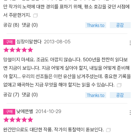
일부일 뿐이니 세종이 이루어놓은 것들은 경이로울 따름이다. 이이는
만 작가의 노력에 대한 경의를 표하기 위해, 평소 호감을 갖던 서점에
학자가 아니라 세상에 대한 뜨거움으로 평생 경장(更張)을 외친 경
서 주문한거지.
세가로 나온다. 또한 선조가 나라를 구한 영웅인 이순신을 깎아내리
공감 (
8
)
댓글 (0)
고 배를 버리고 도망간 원균을 끝까지 옹호한 이유에 대해서도 나와
있다. 그 이유는 이순신이 전쟁 대비도 제대로 못했고 전쟁이 나자 도
심장이말한다
2013-08-05
망가기에 바빴던 왕 자신과는 대비되는 사람이었기 때문이다. 자신보
메뉴
다 도덕적으로 특별히 나을 게 없다는 동류의식이 작용하였던 듯하다
는 해석을 내리고 있다. 이렇듯 박시백 화백이 《실록》을 들여다보며
망설이지 마세요. 조금도 아깝지 않습니다. 500년을 찬찬히 읽다보
알아낸 사실들은 차곡차곡 만화로 탄생한다. 게다가 만화라는 미디어
면 지금이 보입니다. 지금 어떻게 살아야 할지, 내일을 어떻게 준비해
의 장점을 백분 발휘해 두꺼운 역사책에서는 느끼지 못하는 재미와
야 할지... 우리의 선조들은 이런 유산을 남겨주셨는데. 중요한 기록을
박진감을 선사하기 때문에, 《박시백의 조선왕조실록》은 아버지가 자
없애고 왜곡하는 지금 무엇을 해야 할지는 읽을 수 있습니다.
녀의 역사 공부를 위해 사왔다가 서로 먼저 읽겠다고 다투면서 읽는
공감 (
7
)
댓글 (0)
책이 되었다. 다음 권을 기다리는 열혈 독자들도 많이 생겨났다. Ⅱ.
《박시백의 조선왕조실록》의 특징 1. 대하역사만화의 새로운 장을 열
낮에뜬별
2014-10-29
메뉴
다 <한겨레신문> 만평 화백 출신인 저자 박시백은 신문사를 그만둔
2001년부터 하루 12시간을 반은 《조선왕조실록》과 관련 역사책을
완간만으로도 대단한 작품. 작가의 통찰력이 돋보인다.