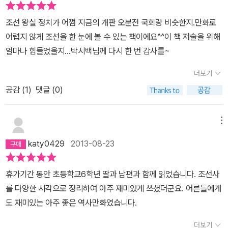
유는 쉽게 읽어낼 수 없기 때문이다. 시대가 달라 말이 변하고 한자어
조선 왕실 정치가 어쩜 지금의 개판 오분전 국회랑 비슷한지.만화로
의 범람으로 이해하기가 쉽지 않은 기록. 그렇다고 그대로 방치하기
어렵지 않게 조선을 한 눈에 볼 수 있는 책이에요^^이 책 저술을 위해
엔 너무 아까운 기록을 무려 10년에 걸친 세월 동안 묵묵히 만화로 그
얼마나 힘들었을지...박시백님께 다시 한 번 감사를~
려낸 책이 바로 이 책이다. 무려 19권 + 부록 1권, 20권의 만화책으
로 정리된 조선의 500년 왕조사를 따라가는 것은 너무도 즐거운 여
더보기
정이었다.역사는 승자의 기록 실록은 왕이 살아있을 때 기록하는 것
공감 (
1
)
댓글 (0)
이 아니라 왕이 죽은 후에 후대의 왕이 정리하여 기록하는 것이다. 그
러다보니 실록의 기록은 후대의 사관에 따라 선왕의 시대를 평가하게
메뉴
된다. 선왕의 시대와 후대의 사관이 큰 차이가 없다면 문제가 되지 않
지만 반정이나 정난 등의 굴곡으로 전후의 사관이 달라진다면 역적과
katy0429
2013-08-23
충신이 바뀌는 일도 허다하게 발생한다. 이른바 '역사는 승자의 기
록'이라는 이야기이다. 그렇다면 실록의 기록은 신뢰할 수 있는가? 저
휴가기간 동안 초등학교6학년 딸과 남편과 함께 읽었습니다. 조선사
자는 이런 문제를 해결하기 위해 실록의 기록뿐만 아니라 역사학자들
를 다양한 시각으로 정리하여 아주 재미있게 쓰셨더군요. 어른들에게
의 최근 연구에 이르기까지 수많은 역사서들을 공부했다. 그 방대한
도 재미있는 아주 좋은 역사만화였습니다.
공부를 통해 역사에 대한 최대한의 객관적인 시각을 유지하려고 노력
더보기
하고 있다. 그 시각이 내가 가진 나름의 역사관과 달라서 인상이 그려