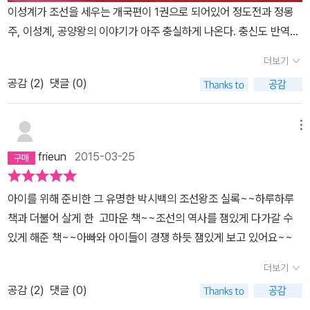
이성계가 조선을 세우는 개국편이 1권으로 되어있어 정도전과 정몽
주, 이성계, 공양왕의 이야기가 아주 충실하게 나온다. 충신도 반역도
아닌 그냥 각자의 위치와 역사의 흐름 속에서 자기의 소신을 다한 것
더보기
이 역사의 줄기를 바꾼 것일 뿐. 개국과 망국에 이르는 기나긴 여정을
공감 (
2
)
댓글 (0)
읽다보니 조선에 대해 더 애정하게 된다.물론 왕조실록이다보니 조선
의 전부는 아니며, 면정이가 얘기한대로 사도세자의 실제 정신병행태
등은 사관의 기록으로는 남겨지지 않았다. 이 실록을 뼈대로 살을 더
메뉴
붙여나가야겠지. 박시백의 인물묘사가 기가 막힐 정도다.명나라의 홍
frieun
2015-03-25
무제 표현에선 정말~~ ㅎㅎ 감탄스럽다.
아이를 위해 준비한 그 유명한 박시백의 조선왕조 실록~~하루하루
책과 더불어 살게 한 고마운 책~~조선의 역사를 잼있게 다가갈 수
있게 해준 책~~아빠와 아이들이 경쟁 하듯 잼있게 보고 있어요~~
더보기
공감 (
2
)
댓글 (0)