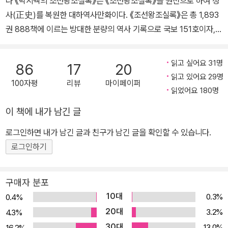
다 《박시백의 조선왕조실록》은 《조선왕조실록》을 원전으로 하여 정
조선시대 사관의 심정으로 500년 역사를 20권의 책에 담아내 2013
사(正史)를 복원한 대하역사만화이다. 《조선왕조실록》은 총 1,893
년 완간했다. 13년간의 대장정을 마감한 그해 부천만화대상을 수상했
권 888책에 이르는 방대한 분량의 역사 기록으로 국보 151호이자,
다. 2020년 일제강점사를 다룬 《35년》 전 7권을 내놓았고, 2024
유네스코가 선정한 세계기록문화유산이기도 하다. 《조선왕조실록》
년 《박시백의 고려사》 전 5권을 출간하며 한반도 역사상 가장 역동적
은 정치뿐 아니라 사회, 문화, 경제, 군사, 외교, 풍습 등 다방면의 역
인 나라 고려의 500년 역사를 생동감 있게 되살려냈다.
읽고 싶어요 31명
86
17
20
사적 사실을 기록하고 있어 훌륭한 문화유산으로 평가받고 있다. 박
읽고 있어요 29명
100자평
리뷰
마이페이퍼
시백 화백이 철저히 《실록》에 기록된 정사를 바탕으로 조선 역사를
읽었어요 180명
만화로 재현하겠다고 결심한 후 13년 만에 마지막 권 20권이 출간되
이 책에 내가 남긴 글
었다. 1. 역사학자들의 찬사를 받는 역사만화 마감에 시달리는 작가들
은 많지만 박시백 화백이 특히 고생하는 이유는 철저한 자료 연구에
로그인하면 내가 남긴 글과 친구가 남긴 글을 확인할 수 있습니다.
바탕한 만화를 그리기 때문이다. 우리가 아는 역사 ‘상식’ 중 상당 부
로그인하기
분은 야사에 기대거나, TV 드라마와 급조된 역사책이 만들어낸 허상
들이다. 박시백 화백은 역사적 사실에 정확히 다가가기 위해 통상 제
구매자 분포
작 기간의 2배 정도의 시간을 들여 연구하고 고증하여 생생하게 조선
10대
0.3%
0.4%
시대를 복원했다. 《국역 조선왕조실록》을 기본으로 각 권마다 20여
20대
3.2%
4.3%
권의 관련 도서를 참고했으며, 최근 역사학계의 성과까지 적극 받아
30대
13.0%
16.2%