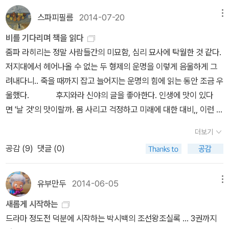
던 사람은 '세종'이었는데,어느 책에서고 그는 성군으로 분류되고 있
스파피필름
2014-07-20
메뉴
어서 였다. 그런데, 세상이 변하고 '성인'의 기준이 달라졌지만,그리하
여 그처럼 젊은 시절 부왕의 뜻을 거스르지 못하고 잘 받들었다고는
비를 기다리며 책을 읽다
하지만,그것만으로 그를 성군이라고 할 수 있는 것인가? 세종에 관해
줌파 라히리는 정말 사람들간의 미묘함, 심리 묘사에 탁월한 것 같다.
이렇게 궁금증을 가질 수 있었던 것은 역사적 자료와 유물, 실록 등에
저지대에서 헤어나올 수 없는 두 형제의 운명을 이렇게 음울하게 그
서 그에 관한 것이 많이 남아 있어서 더 그랬는지도 모르겠다.그나마
려내다니.. 죽을 때까지 잡고 늘어지는 운명의 힘에 읽는 동안 조금 우
자료가 많이 남아 있는 세종의 경우에도 이런저런 궁금증들이 생기는
울했다. 후지와라 신야의 글을 좋아한다. 인생에 맛이 있다
걸 보면,다른 왕들의 경우엔 자료가 그나마도 없는 것이 턱없이 부족
면 '날 것'의 맛이랄까. 몸 사리고 걱정하고 미래에 대한 대비,, 이런 것
한 수준이다. 세종의 경우, 무엇보다 궁금하였던건,그의 식습관과 관
들을 잠시나마 떨칠 수 있게 해주었던 신야에게 고맙다! 아무데도 소
더보기
련하여 육식을 좋아하여 고기반찬이 없으면 밥을 먹지않았다는 말과
속되지 않은 사람의 아무것도 없는 상태의 불안, 그래서 느낄 수 있는
공감 (
9
)
댓글 (0)
관련해서였다. 왜냐하면, 무신이었고, 무신과 결탁했으며,말타기와
바닥이 없는 자유. 누구나 인생에서 한 번쯤은 그런 순간을 맛보았을
활쏘기, 사냥 등을 즐겼던 다른 왕들과는 달리, 책만 읽었다던 세종의
겁니다. 아니 그럴 필요가 있다고 생각합니다. 물론 엄청난 불안에 사
성향으로 미루어 고기를 좋아 했다는게 설득력이 약하기 때문이
로잡히지요. 두렵습니다. 하지만 불안을 한 장만 벗겨내고 보면 커다
유부만두
2014-06-05
메뉴
다. 조선평전에도 보게 되면,고려시대에도 삼국시대를 이어 소가 운
란 자유가 있습니다. p.141 나는 아마도 평생 히말라야 여행 시도
새롭게 시작하는
반용, 농사용으로 적극 활용되었다. 그러나 고려의 국가 이념으로 채
는 안해볼 것 같다. 하지만 다른 사람이 고생하며 여행하는 이야기는
드라마 정도전 덕분에 시작하는 박시백의 조선왕조실록 ... 3권까지
택된 불교의 영향으로 가축살생은 거의 이루어지지 않았던 듯 하다. 1
재밌다. 화장실이 정말 큰 문제이긴 하지! 때론 코믹하기도 하고 진지