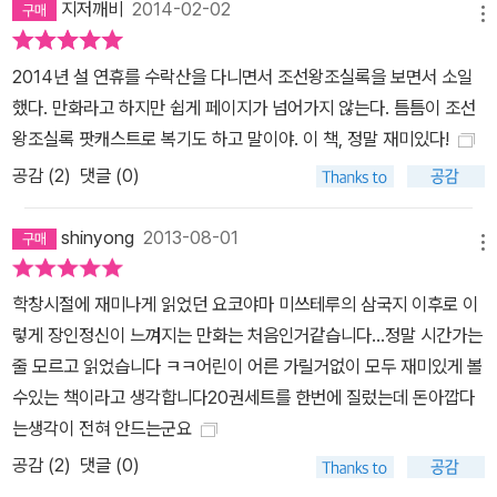
록》을 기본으로 각 권마다 20여 권의 관련 도서를 참고했으며, 최근
지저깨비
2014-02-02
메뉴
역사학계의 성과를 적극 차용해 객관적이고 사실에 근접한 역사를 서
술하고 있다. 또한 만화라는 미디어의 장점을 백분 발휘해 두꺼운 역
2014년 설 연휴를 수락산을 다니면서 조선왕조실록을 보면서 소일
사책에서는 느끼지 못하는 재미와 박진감을 선사한다. 그리고 작가가
했다. 만화라고 하지만 쉽게 페이지가 넘어가지 않는다. 틈틈이 조선
해석한 인물의 성격과 실록의 묘사를 적절히 배합하고 시사적 해석을
왕조실록 팟캐스트로 복기도 하고 말이야. 이 책, 정말 재미있다!
곁들여 아이콘화하여 캐릭터로 표현해 실감나는 역사를 느낄 수 있
공감 (
2
)
댓글 (0)
다. 예를 들어 7권의 연산군은 얼굴에 종기가 떨어지지 않는 등 잔병
치레가 많았다. 그래서인지 7권에서는 연산군 얼굴에 시종 반창고를
shinyong
2013-08-01
붙어 있는데, 피와 공포를 통해 넘볼 수 없는 왕권을 구축한 폭군의 모
메뉴
습과도 자못 어울린다. 황희는 현존 초상화를 참고했고, 세종, 문종,
학창시절에 재미나게 읽었던 요코야마 미쓰테루의 삼국지 이후로 이
단종의 경우에는 실록에 나와 있는 기록을 충실히 반영한 경우다. 인
렇게 장인정신이 느껴지는 만화는 처음인거같습니다...정말 시간가는
물의 캐릭터뿐만 아니라 내용에서도 시사적 해석을 가미했다. 고려의
줄 모르고 읽었습니다 ㅋㅋ어린이 어른 가릴거없이 모두 재미있게 볼
마지막 임금으로 고려를 지키기 위해 필사적이었던 공양왕과 1980
수있는 책이라고 생각합니다20권세트를 한번에 질렀는데 돈아깝다
년 신군부 세력 앞에서 굴복했던 최규하 전대통령을 비교한 장면이
는생각이 전혀 안드는군요
나, 우왕을 옹립한 킹메이커 이인임을 김종필 전총리에 빗대는 장면
공감 (
2
)
댓글 (0)
등 촌철살인의 내용들이 군데군데 숨어있어서 당대의 상황과 인물들