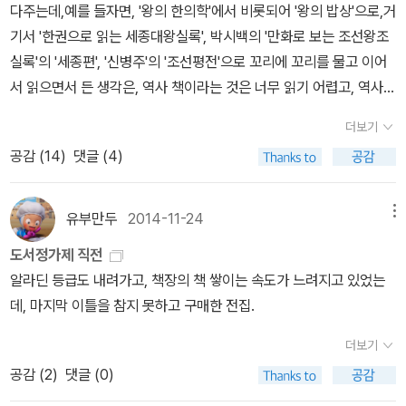
시간을 확 줄여주고 있으니 좋아하지 않을수가 없어. 그러니까
다주는데,예를 들자면, '왕의 한의학'에서 비롯되어 '왕의 밥상'으로,거
가만 생각해보면 어떤 새 책들이 있는가 살펴보고 있지만 주말동안
기서 '한권으로 읽는 세종대왕실록', 박시백의 '만화로 보는 조선왕조
내 관심사의 대부분은 오로지 먹는 것에 대한 것 같다. 그러니까 오늘
실록'의 '세종편', '신병주'의 '조선평전'으로 꼬리에 꼬리를 물고 이어
도 부침개를 해 먹고, 저녁에는 또 회심의 비빔밥을 먹어볼까,라는 계
서 읽으면서 든 생각은, 역사 책이라는 것은 너무 읽기 어렵고, 역사
획을 세워놓고 내일은 달걀도 삶고 당면도 미리 불려놔서 제대로 된
책을 읽으면서 나름 소신이나 가치관을 갖는 것은 더 어렵다는 것이
더보기
국물떡볶이를 만들어 먹어볼까. 그러다보면 또 하루가 지나가겠지...
다. 지금까지 남아있는 역사적 자료와 유물, 실록 등은 힘 있는 자들에
공감 (
14
)
댓글 (4)
이러고 있는 것이다. 어제 삼시세끼를 보면서 입맛을 다셨던 치킨은.
의해서 만들어지고 쓰여진 것들을 근거로 했을테니까,진위여부를 떠
오늘 시장에 갔다면 시장어귀에 있는 닭집에서 달걀도 사면서 프라이
나서 역사에 대해서 개인적인 사관이라는게 존재할 수 없었을 것이
드 하나를 샀을지도 모르는데, 시장에 갈 준비를 하다 말고 어머니
니,한가지 관점에서 기록되었을 것 같다. 그런데, 그 하나의 사건이나
유부만두
2014-11-24
메뉴
가 골목을 다니며 차량판매를 하는 아저씨에게서 감자와 토마토를 사
사안을 두고서,오늘날에는 책마다 약간씩, 혹은 전혀 다른 해석이 가
도서정가제 직전
버려서 시장 갈 일이 없어져버렸다. 그러고보니 치킨도 저 너머로 사
능한걸 보니,다시말해 개인적인 사관이 존재할 수 있다고 생각하니
알라딘 등급도 내려가고, 책장의 책 쌓이는 속도가 느려지고 있었는
라져버린걸까? 아, 오랫만에 먹고 싶다,라는 생각을 했더니 쉽게 사
아이러니하다는 생각이 들었고,나아가서 한쪽으로 치우치거나 편향
데, 마지막 이틀을 참지 못하고 구매한 전집.
라지지 않네. 짭쪼롬하니 양념이 스며있는 브랜드치킨도 좋지만 가끔
되지 않고 '중도','중용','中'을 지키는 것이 말처럼 쉬운 일이 아니라는
은 그렇게 시장통닭이 먹고 싶을때가 있는 법. 하아. 그냥 제목만으로
것을 깨달았다. 한권으로 읽는 세종대왕실록 박영규 지음 / 웅진지식
더보기
눈길이 가는 '요즘 집밥'도 그런 느낌일까?
하우스(웅진닷컴) / 2008년 2월 조선평전 신병주 지음 / 글항아리 /
공감 (
2
)
댓글 (0)
2011년 4월 여러 권의 책을 읽으면서 가장 의문이 들었