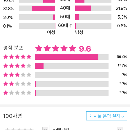
들여 객관적이고 사실에 근접한 역사를 서술하고 있다. 정사에 기초
40대
한 탄탄함, 그러면서도 적절하고 절제된 표현, 현재와 미래의 관점에
21.9%
31.8%
서 역사를 재해석하는 관점 때문에 역사학자들도 찬사를 보내는 대하
50대
5.3%
3.0%
역사만화의 전범(典範)이 되었다. 2. 다니던 신문사도 그만두고 작
60대
0.6%
0.1%
여성
남성
업에 전념하여 탄생한 국보 만화 그런데 그는 왜 이런 험난한 작업을
시작하게 되었을까? 외환 위기가 한창이던 때, 어쩌다가 사극을 재미
9.6
평점 분포
있게 보게 되었는데 역사 지식이 부족한 자신을 발견하게 되었다고
한다. 당시 박시백 화백은 한겨레 신문사에서 시사만화를 그리고 있
86.4%
었다. 신문사 도서실에서 난생 처음으로 만난 조선사, 특히 조선 정치
11.7%
사는 대단히 흥미로웠다고 한다. 그 안에는 수많은 역사적 인물들의
0%
신념과 투쟁, 실패와 성공의 이야기, 극적인 드라마와 탁월한 처세가
1.0%
있었다. 그런데 몇 권 더 구해 읽다보니 어디까지가 정사에 기록된 것
1.0%
이고, 어디까지가 야사에 소개된 것인지가 모호했다고. 그 대목에서
결심이 섰다고 한다. “조선 정치사를 만화로 그리되, 철저히 《실록》
에 기록된 정사를 바탕으로 그리고 싶었습니다.” 박시백 화백은 뒤이
100자평
게시물 운영 원칙
어 과감한 결단을 하게 된다. 계약한 출판사도 없는데 다니던 신문사
카테고리