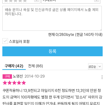
를 덜컥 그만두고 《조선왕조실록》 시디를 구입한 것이다. 뒤이어 궁
궐을 찾아 사진을 찍고 화보자료를 찾으러 다녔다. 콘티를 짜고 마침
내 펜선을 입히고, 원고 찢기를 여러 번. 그러는 사이 어느 새 일 년이
후딱 지나가 버렸다고 한다. 이렇게 오랜 기간 기획과 제작 기간을 거
쳐 2003년 7월에 첫 책 《조선왕조실록 - 1권 개국》을 냈다. 3. 부모
가 사주고 자녀보다 먼저 읽는 책 정사를 바탕으로 하다 보니 그동안
현재
0
/280byte (한글 140자 이내)
의 역사적 통념과 다른 사실도 많이 찾아냈다. 무능과 겁쟁이의 대명
스포일러 포함
사라는 오명을 썼지만 친위 쿠데타를 일으키려 할 만큼 의욕적이었던
등록
공양왕, 부정부패와 뇌물에 연루되어 있었던 황희 정승 등 《박시백의
조선왕조실록》이 찾아낸 사실들은 참으로 다양하고도 흥미롭다. 무
학대사가 터를 잡은 것으로 알려진 서울은 실록에는 이성계와 대신들
구매자 (42)
전체 (86)
이 직접 답사하고 천도를 결정해가는 과정이 자세히 기록되어 있다.
노영선
2014-10-29
훈민정음은 세종의 명을 받고 집현전 학자들이 만들었다는 게 통설이
메뉴
었으나, 실록에는 집현전이 창제에 관여했다거나 도움을 주었다는 기
쿠폰적용하니 13,9천되고 마일리지 6천 정도하면 13,3인데 만원 정
사는 어디에도 없다. 오늘의 눈으로 보면 훈민정 창제가 세종의 최고
도의 금액이 100자평에도 별점 한 두개 던지면서 ˝맙소사˝ 따위의 감
업적일 수 있겠지만 당시의 눈으로 보면 그가 이룬 숱한 창조의 작은
탄사를 표현할 일인지 이해가 안가네. 완독하게 될지 어떨지 모르지