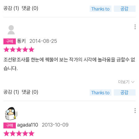
지기도 했지만 작가 나름의 역사공부의 산물이기에 인정할 부분은 인
공감 (
1
)
댓글 (0)
정하게 된다. 작가의 역사관이 개입되었다고 하더라도 실록의 기록을
충실히 따르고 있기 때문에 왜곡에 대한 우려는 없다. 오히려 실록의
메뉴
기록만으로 쉽게 이해할 수 없는 역사적 사건들에 대해서 작가의 해
통키
2014-08-25
석을 통해 일반인들이 쉽게 이해할 수 있도록 설명해 주고 있다. 만화
라는 형식을 통해 친근하게 다가가고 작가의 노력을 통해 쉽게 설명
조선왕조사를 한눈에 꿰뚫어 보는 작가의 시각에 놀라움을 금할수 없
하기 때문에 누구나 쉽게 조선의 왕조사를 따라갈 수 있다.만화라고
습니다.
무시하지 마라 !!! 우리나라는 특히 만화에 대한 인식이 낮다. 저급한
아이들의 문화 정도로 치부한다. 그나마 '학습만화'라는 이름으로 나
더보기
온 책들은 부모들의 손으로 버려지는 운명을 피하고 있지만 나머지
공감 (
1
)
댓글 (0)
만화들에 대한 인식은 한심한 수준이다. 그래서 이 책 또한 만화라는
이유로 천대 받을 수 있다는 우려가 든다. 그러나 절대로 그렇지 않다.
나도 처음에는 중학생 아들을 위해 전집을 구입했지만 결국은 내가
메뉴
빠져서 읽어버렸다. 절대로 저급하지 않고 내용의 깊이가 그 어떤 인
agada110
2013-10-09
문서적 보다 뛰어나다. 이런 전집은 반드시 책장에 두고 두고 읽어야
한다. 강추 !!!