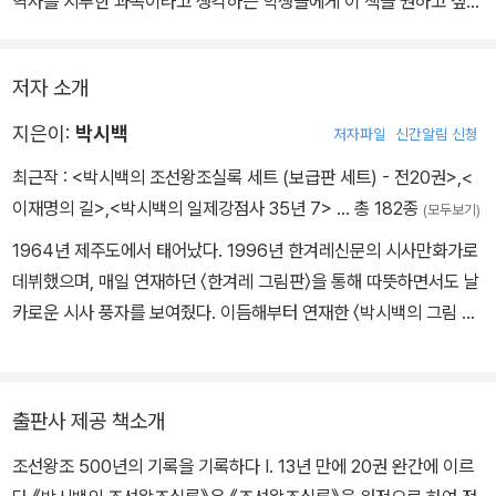
역사를 지루한 과목이라고 생각하는 학생들에게 이 책을 권하고 싶
조선시대가 권력 투쟁의 역사만이 아니라 보통 사람들이 살아가는 역
다. 야사나 에피소드가 아닌 정사(正史)를 정면으로 다루면서도 ‘긴
사, 그들과 함께 만들어 가는 역사, 새로운 미래를 지향하는 삶으로 점
장’과 ‘흥미’를 늦추지 않고 있어서, 일반인들도 재미있게 역사를 접할
철되어 있는 역사임을 잘 보여주고 있다.
저자 소개
수 있는 책이다. 학생과 함께 만화를 읽는 학부모가 되어, 역사가 주는
교훈을 더불어 찾아가려는 분들께 이 책을 추천한다.
지은이:
박시백
저자파일
신간알림 신청
최근작 :
<박시백의 조선왕조실록 세트 (보급판 세트) - 전20권>
,
<
이재명의 길>
,
<박시백의 일제강점사 35년 7>
… 총 182종
(모두보기)
1964년 제주도에서 태어났다. 1996년 한겨레신문의 시사만화가로
데뷔했으며, 매일 연재하던 〈한겨레 그림판〉을 통해 따뜻하면서도 날
카로운 시사 풍자를 보여줬다. 이듬해부터 연재한 〈박시백의 그림 세
상〉은 평범한 사람들의 소소한 일상을 그려내 많은 독자의 공감과 지
지를 얻었다. 2000년 《조선왕조실록》의 매력에 빠져들면서 이를 만
화로 만드는 구상을 하고, 2001년에 그 구상을 실행에 옮기기 위해
출판사 제공 책소개
신문사를 그만두었다. 2003년 《박시백의 조선왕조실록》 첫 권이 출
조선왕조 500년의 기록을 기록하다 Ⅰ. 13년 만에 20권 완간에 이르
간되었고, 그해 대한민국 만화대상 장관상을 수상했다. 이후 10년간