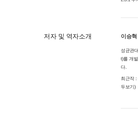
저자 및 역자소개
이승혁
성균관대 
t)를 개
다.
최근작 :
두보기)