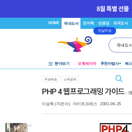
HOME
전자책
만권당
외국도서
국내도서
첫달무료
국내도
분야보기
오뒷세이아
추천마법사
베
무료배송
소득공제
PHP 4 웹프로그래밍 가이드
- 
이승혁
(지은이)
마이트프레스
2001-06-25