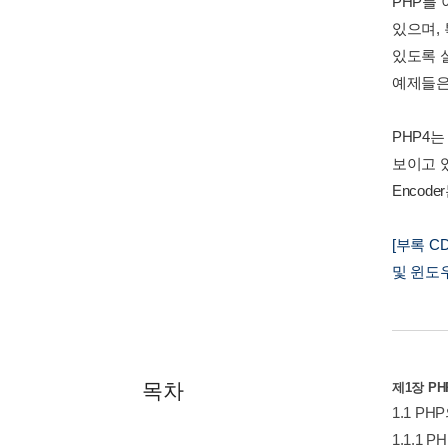
PHP를
있으며,
있도록 
예제들은
PHP4는
보이고 있
Encod
[부록 
및 윈도우
목차
제1장 P
1.1 PH
1.1.1 