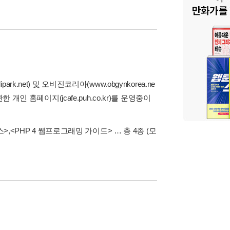
et) 및 오비진코리아(www.obgynkorea.ne
인 홈페이지(jcafe.puh.co.kr)를 운영중이
스>
,
<PHP 4 웹프로그래밍 가이드>
… 총 4종
(모