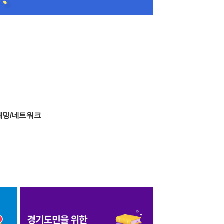
밍
래밍/네트워크