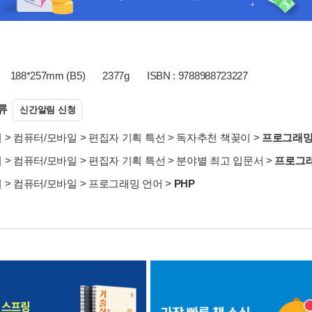
188*257mm (B5)
2377g
ISBN : 9788988723227
류
신간알림 신청
서
>
컴퓨터/모바일
>
편집자 기획 특선
>
독자추천 책꽂이
>
프로그래
서
>
컴퓨터/모바일
>
편집자 기획 특선
>
분야별 최고 입문서
>
프로그
서
>
컴퓨터/모바일
>
프로그래밍 언어
>
PHP