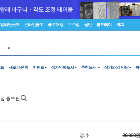
알라딘굿즈
온라인중고
중고매장
우주점
음반
블루레이
커피
서
스트
새로나온책
이벤트
정가인하도서
추천도서
작가와의 만남
북
개정 증보판
정가
28,000