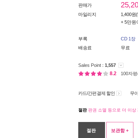
25,2
판매가
마일리지
1,400원(
+ 5만원
부록
CD 1장
배송료
무료
Sales Point :
1,557
8.2
100자평(
카드/간편결제 할인
무이
절판
판권 소멸 등으로 더 이상 
절판
보관함 +