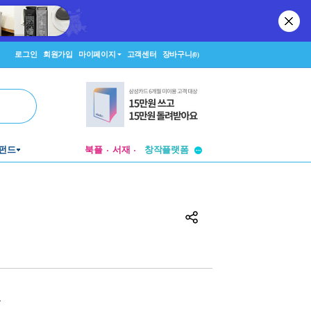
로그인
회원가입
마이페이지
고객센터
장바구니
(0)
투비컨티뉴드
펀드
북플
서재
창작플랫폼
투비컨티뉴드
원