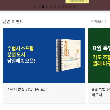
관련 이벤트
전체보기
수험서 분철 당일배송 오픈!
8월 특별 선
바구니