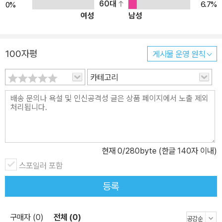
재미있는 교재입니다. ? 한국어 학습자가 가장 많이 접하고 흥미로워
60대
6.7%
0%
여성
남성
하는 주제와 의사소통 기능을 다룹니다. ? 한국어 학습자의 특성과
요구를 반영하여 실제적인 자료를 제시하고 유의미한 과제 활동을 마
련했습니다. ? 한국인의 언어생활, 언어 사용 환경의 변화를 발 빠르
100자평
게시물 운영 원칙
게 반영했습니다. ? 친근하고 생동감 있는 삽화와 입체적이고 감각적
인 디자인으로 학습의 재미를 더합니다. 이 책의 저자 집필 책임자 김
카테고리
정숙?Kim, Chungsook? 문학 박사, 고려대학교 문과대학 국어국
문학과 교수 주요?논문 <한국어 교육 과정과 교과서 연구>, <과제
수행을 중심으로 한 한국어 교육 방법론>, <통합 교육을 위한 한국어
교수요목 설계 방안 연구> 외 다수 주요?저서 《한국어 1~6》(공저),
《한국어회화 1~6》(공저), 《재미있는 한국어 1~5》(공저), 《세종 한
현재
0
/280byte (한글 140자 이내)
국어 1~8》(공저), 《고려대 한국어 1~3》(공저), 《고려대 재미있는
스포일러 포함
한국어 1~3》(공저) 외 다수 책임 집필자 김지영?Kim, Jiyoung 문
학 박사, 고려대학교 글로벌학부 한국학전공 조교수 주요?논문 <과
등록
제 중심 접근법에 기반한 한국어 교육 과정 개발 방안 연구>, <과제
수행 중심의 한국어 말하기 수업에서 담화 분석 활동의 활용 방안>
구매자 (0)
전체 (0)