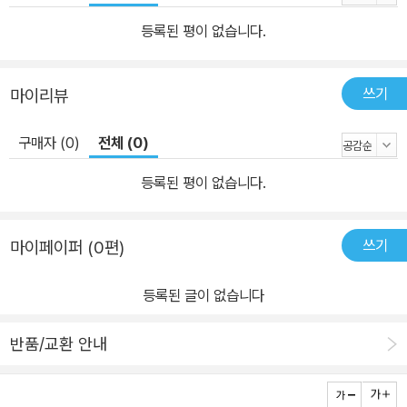
외 다수 주요?저서 《재미있는 한국어 2?4?6》(공저), 《세종 한국어
5~6》(공저), 《세 종 한국어회화 3~4》(공저), 《고려대 한국어 1~
등록된 평이 없습니다.
3》(공저), 《고려대 재미있는 한국어 1~3》(공저) 외 다수 송금숙?So
ng, Keumsook 문학 박사, 고려대학교 국제어학원 한국어센터 연구
쓰기
마이리뷰
부장 주요?논문 <성취 기준 기반의 한국어 교수 설계 연구>, <한국
어 교육용 시 사 한자에 관한 기초 연구> 외 다수 주요?저서 《재미있
구매자 (0)
전체 (0)
는 한국어 3?5》(공저), 《세종 한국어 7~8》(공저), 《재외동 포를 위
한 한국어 6-2》(공저), 《고려대 한국어 1~3》(공저), 《고려대 재미있
등록된 평이 없습니다.
는 한국어 1~3》(공저) 외 다수 공동 집필자 차인혜?Cha, Inhye 고
려대학교 국제어학원 한국어센터 강사 박연희?Park, Yeonhee 고
쓰기
마이페이퍼 (0편)
려대학교 국제어학원 한국어센터 강사 김민지?Kim, Minji 고려대학
교 국제어학원 한국어센터 강사
등록된 글이 없습니다
반품/교환 안내