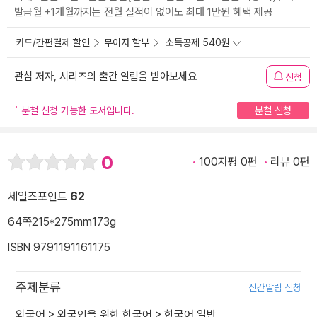
발급월 +1개월까지는 전월 실적이 없어도 최대 1만원 혜택 제공
카드/간편결제 할인
무이자 할부
소득공제 540원
관심 저자, 시리즈의 출간 알림을 받아보세요
신청
분철 신청 가능한 도서입니다.
분철 신청
0
100자평 0편
리뷰 0편
세일즈포인트
62
64쪽
215*275mm
173g
ISBN 9791191161175
주제분류
신간알림 신청
외국어
>
외국인을 위한 한국어
>
한국어 일반