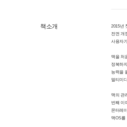
책소개
2015년
전면 개
사용자가 
맥을 처음
정복하자.
능력을 올
멀티미디
맥의 관
번째 이
몬터레이
맥OS를