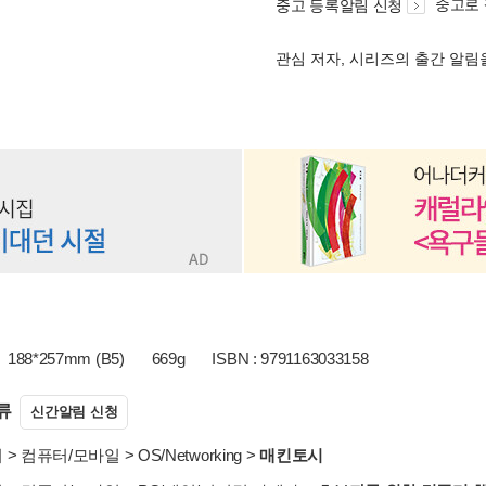
중고로
중고 등록알림 신청
관심 저자, 시리즈의 출간 알
188*257mm (B5)
669g
ISBN : 9791163033158
류
신간알림 신청
서
>
컴퓨터/모바일
>
OS/Networking
>
매킨토시