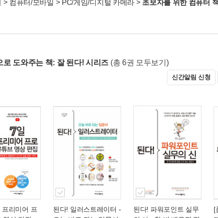
서
>
컴퓨터/모바일
>
PC/게임/디지털 카메라
>
초보자를 위한 컴퓨터 
로 도와주는 책: 잘 된다! 시리즈
(총 6권 모두보기)
신간알림 신청
일 프리미어 프
된다! 일러스트레이터
-
된다! 파워포인트 실무