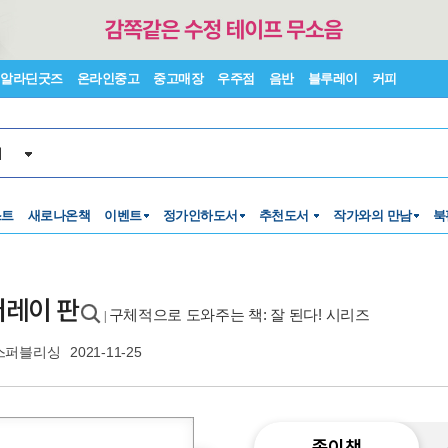
알라딘굿즈
온라인중고
중고매장
우주점
음반
블루레이
커피
서
스트
새로나온책
이벤트
정가인하도서
추천도서
작가와의 만남
북
몬터레이 판
구체적으로 도와주는 책: 잘 된다! 시리즈
|
스퍼블리싱
2021-11-25
종이책