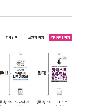
책
전체선택
보관함 담기
장바구니 담기
[품절] 된다! 일당백 마
[품절] 된다! 팟캐스트