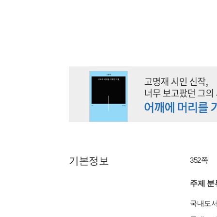
기본정보
352쪽
주제 분
국내도