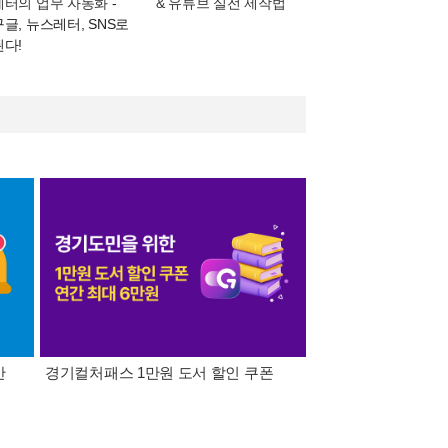
케터의 업무 자동화
-
& 유튜브 실전 제작법
구글, 뉴스레터, SNS로
된다!
간
경기컬처패스 1만원 도서 할인 쿠폰
삼성카드가 쏜다! 알라