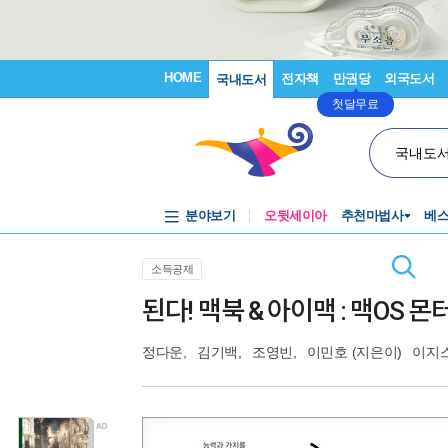
HOME
전자책
만권당
외국도서
국내도서
첫달무료
국내도
분야보기
오뒷세이아
추천마법사
베
소득공제
된다! 맥북 & 아이맥 : 맥OS 
정다운
,
김기백
,
조영빈
,
이민호
(지은이)
이지