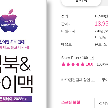
정가
15,500
13,9
판매가
마일리지
770원(5
+ 5만원
배송료
유료 (도
Sales Point :
160
10.0
100자평
카드/간편결제 할인
무이
스프링 분철
선택