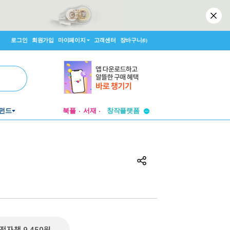
로그인
회원가입
마이페이지
고객센터
장바구니
(0)
투비컨티뉴드
펀드
북플
서재
창작플랫폼
투비컨티뉴드