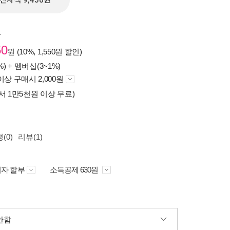
전자책 9,450원
원
50
원 (10%, 1,550원 할인)
%) +
멤버십(3~1%)
이상 구매시 2,000원
서 1만5천원 이상 무료)
(0)
리뷰(1)
자 할부
소득공제 630원
안함