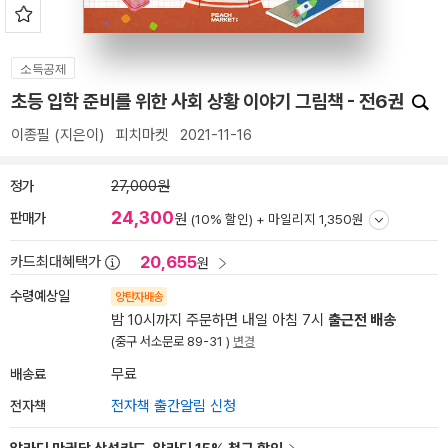
소득공제
초등 입학 준비를 위한 사회 상황 이야기 그림책 - 전6권
이종필
(지은이)
피치마켓
2021-11-16
정가
27,000원
24,300
판매가
원
(10% 할인) +
마일리지 1,350원
20,655
카드최대혜택가
원
수령예상일
양탄자배송
밤 10시까지 주문하면 내일 아침 7시
출근전 배송
(중구 서소문로 89-31 )
변경
배송료
무료
전자책
전자책 출간알림 신청