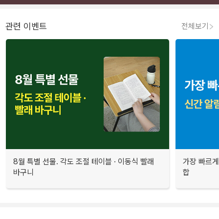
관련 이벤트
전체보기
8월 특별 선물. 각도 조절 테이블 · 이동식 빨래
가장 빠르게
바구니
합