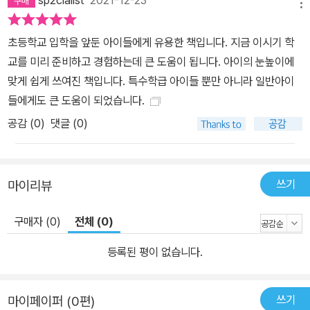
sp2cialist
2021-12-23
메뉴
해 아동들과 그림을 함께 보며 다가올 상황을 예측하고 준비해 보세
요. 유치원보다 훨씬 커다란 학교의 모습을 미리 상상해 보고, 입학식
초등학교 입학을 앞둔 아이들에게 유용한 책입니다. 지금 이시기 학
예행연습을 하며 낯설고 두려운 마음을 떨쳐 버리길 바랍니다. 선생
교를 미리 준비하고 경험하는데 큰 도움이 됩니다. 아이의 눈높이에
님, 친구들, 선배들이 많아 처음에는 어색할 수 있지만 그만큼 다양한
맞게 쉽게 쓰여진 책입니다. 특수학급 아이들 뿐만 아니라 일반아이
친구들을 만나 더 즐거울 수 있다는 기대를 해보아도 좋습니다. 이 책
들에게도 큰 도움이 되었습니다.
에서 무엇보다 중요하게 생각하는 점은 초등학교 입학은 축하받을 중
공감 (
0
)
댓글 (0)
요한 일이고 아동과 부모님 모두에게 격려와 응원이 필요하다는 것입
니다. 특히 ‘나는 선생님이 두 분이에요’에서 이런 특징이 잘 드러납니
다. 모두가 똑같은 방식으로만 학교에서 공부하는 것은 아니며 나에
쓰기
마이리뷰
게 맞는 교육을 받는 것이 좋은 점이 될 수 있다는 메시지를 담았습니
다. 이는 아동뿐 아니라 아동과 함께 처음 학교생활을 경험할 부모님
구매자 (0)
전체 (0)
에게도 따뜻한 응원의 메시지가 될 것입니다. 처음 경험할 학교가 낯
선 모든 아이들, 양육자로는 학교에 처음 가는 부모님들, 입학하는 학
등록된 평이 없습니다.
생에게 어떤 조언을 건네주면 좋을지 고민하는 신규 선생님들, 특수
교육대상자의 초등학교 생활이 궁금한 다른 선생님들 모두 함께 보면
쓰기
마이페이퍼 (0편)
좋은 책입니다.