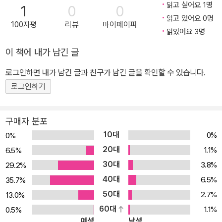
읽고 싶어요 1명
1
0
0
최대의 이벤트를 앞두고 아이들은 이제 드디어 초등학생 형과 언니가
읽고 있어요 0명
100자평
리뷰
마이페이퍼
된다는 사실에 설레는 날을 보냅니다. 장애가 있는 어린이들에게 이
읽었어요 3명
설렘을 선물하고 싶었습니다. 학교생활에 잘 적응할 수 있을까? 다른
이 책에 내가 남긴 글
아이들보다 많이 뒤쳐지진 않을까? 수업시간에 참여는 잘 할까? 친
구들과 잘 지낼까? 장애가 있는 어린이들은 새로운 출발에 대한 기대
로그인하면 내가 남긴 글과 친구가 남긴 글을 확인할 수 있습니다.
보다는 어른들의 걱정을 한가득 안고 초등학교 생활을 시작합니다.
로그인하기
입학식장에 두려운 마음이 아니라 기대하는 마음으로 서 있는 아이들
을 생각하며 그림책을 만들었습니다. 이 책은 총 다섯 개의 이야기와
구매자 분포
부록으로 구성되어있습니다. 글 읽기가 서툰 아이들도 이야기를 이해
10대
0%
0%
하는 데 어려움이 없도록 이야기의 장면을 따뜻한 그림으로 담았습니
20대
1.1%
6.5%
다. ‘나는 7살 훈이에요’는 처음 초등학교를 방문하는 훈이의 모습을
30대
3.8%
29.2%
통해 초등학교의 모습을 상상해 볼 수 있도록 했습니다. ‘새 가방을 샀
40대
어요’는 입학을 축하해 주러 오신 할머니와 함께 가방과 학용품을 고
6.5%
35.7%
르면서 어떤 것이 더 좋을지 즐거운 고민을 히는 훈이의 모습을 담았
50대
2.7%
13.0%
습니다. ‘초등학생이 되었어요’는 입학식 날의 학교 모습과 설렘과 낯
60대
1.1%
0.5%
여성
남성
섦을 경험하는 훈이의 모습을 담았습니다. ‘나는 선생님이 두 분이에