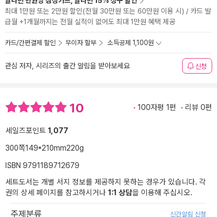
알라딘 만권당 삼성카드, 알라딘 15% 청구 할인
최대 1만원 또는 2만원 할인(전월 30만원 또는 60만원 이용 시) / 카드 발
급월 +1개월까지는 전월 실적이 없어도 최대 1만원 혜택 제공
카드/간편결제 할인
무이자 할부
소득공제 1,100원
관심 저자, 시리즈의 출간 알림을 받아보세요
신청
10
100자평 1편
리뷰 0편
세일즈포인트
1,077
300쪽
149*210mm
220g
ISBN 9791189712679
세트도서는 개별 서지 정보를 제공하지 못하는 경우가 있습니다. 각
권의 상세 페이지를 참고하시거나
1:1 상담
을 이용해 주십시오.
주제분류
신간알림 신청