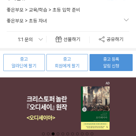
좋은부모
>
교육/학습
>
초등 입학 준비
좋은부모
>
초등 자녀
선물하기
공유하기
중고
중고
중고 등록
알라딘에 팔기
회원에게 팔기
알림 신청