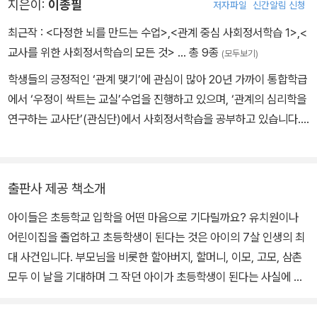
지은이:
이종필
저자파일
신간알림 신청
최근작 :
<다정한 뇌를 만드는 수업>
,
<관계 중심 사회정서학습 1>
,
<
교사를 위한 사회정서학습의 모든 것>
… 총 9종
(모두보기)
학생들의 긍정적인 ‘관계 맺기’에 관심이 많아 20년 가까이 통합학급
에서 ‘우정이 싹트는 교실’수업을 진행하고 있으며, ‘관계의 심리학을
연구하는 교사단’(관심단)에서 사회정서학습을 공부하고 있습니다.
친구들과 좋은 경험을 쌓아가며 다정하게 변화하는 학생들의 모습을
보며 모두가 성장하는 통합교육을 꿈꿉니다. 함께 쓴 책으로 《교사를
위한 사회정서 학습의 모든 것》 《교사 통합교육을 말하다》 등이 있습
출판사 제공 책소개
니다.
아이들은 초등학교 입학을 어떤 마음으로 기다릴까요? 유치원이나
어린이집을 졸업하고 초등학생이 된다는 것은 아이의 7살 인생의 최
대 사건입니다. 부모님을 비롯한 할아버지, 할머니, 이모, 고모, 삼촌
모두 이 날을 기대하며 그 작던 아이가 초등학생이 된다는 사실에 축
하를 보냅니다. 아이들도 잔뜩 기대를 합니다. 새 가방을 사고, 입학식
에 입을 새 옷을 사고, 책도 선물 받고, 예쁜 학용품도 사고, 7살 인생