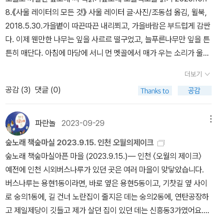
한 번은 넘어졌다. 이제 다시는 못 볼 눈 오는 날의 풍경일지도. 불편
8.《사울 레이터의 모든 것》 사울 레이터 글·사진/조동섭 옮김, 윌북,
음 읽기》, 《시골에서 살림 짓는 즐거움》, 《마을에서 살려낸 우리말》,
하고 힘들었지만 옛날이 그리운 건 어째서일까.
2018.5.30.가을볕이 따끈따끈 내리쬐고, 가을바람은 부드럽게 감싼
《읽는 우리말 사전 1·2·3》 들을 썼습니다. blog.naver.com/hbookl
다. 이제 웬만한 나무는 잎을 사르르 떨구었고, 늘푸른나무만 잎을 튼
ove이 다음은책날개에 담은 사진.이런 사진이 대표이니책날개에 넣
튼히 매단다. 아침에 마당에 서니 먼 멧골에서 매가 우는 소리가 울린
었을 테지.
다. 가을볕에도 빨래는 잘 마른다. 마을고양이가 우리 집을 자주 서성
더보기
인다. 이제 밤이면 추우니 따뜻하게 깃들 곳을 찾으려 하겠지. 작은아
공감 (
3
)
댓글 (0)
이는 찰칵놀이를 더 깊이 배우려고 애쓴다. 아이한테 이모저모 알려
주지는 않는다. 나 스스로 찰칵질을 익힌 지난날처럼, 모든 찍기를 스
스로 치르고 겪은 뒤에라야 비로소 한두 마디 넌지시 건넬 수 있다.
파란놀
2023-09-29
메뉴
《사울 레이터의 모든 것》을 곰곰이 읽었다. ‘사울 레이터’가 얼마나
숲노래 책숲마실 2023.9.15. 인천 오월의제이크
대단한지 잘 모르겠다. 이름값은 높으나 어쩐지 마음에 하나도 안 울
숲노래 책숲마실아픈 마을 (2023.9.15.)― 인천 〈오월의 제이크〉
리는 그림을 낳은 분이 수두룩하다. 우리 집 아이들은 ‘사진가 이름’을
예전에 인천 시외버스나루가 있던 곳은 여러 마을이 맞닿았습니다.
하나도 모른다. 굳이 안 알려준다. 이름을 안 알려주면서 슬쩍 건네어
버스나루는 용현1동이라면, 바로 옆은 용현5동이고, 기찻길 옆 사이
“어떻게 느껴?” 하고 묻는다. 우리가 ‘어린이 눈’으로 스스럼없고 수
로 숭의1동에, 길 건너 노란집이 줄지은 데는 숭의2동에, 연탄공장하
수하게 바라볼 줄 안다면, 온누리 숱한 ‘문화예술’이란 죄다 허울이요
고 제일제당이 깃들고 제가 살던 집이 있던 데는 신흥동3가였어요.
겉치레인 줄 온마음으로 깨달으리라. ‘예술’을 하려는 이웃이 있으면