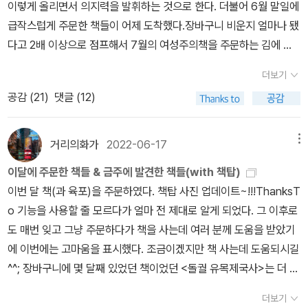
지만 재빠르게 '어머! 몰랐어요. 죄송합니다. 알려주셔서 감사해요!'라
이렇게 올리면서 의지력을 발휘하는 것으로 한다. 더불어 6월 말일에
모든 것》(사울 레이터/조동섭 옮김, 윌북, 2018.5.30.첫/2022.4.3
관이 있었는데 요사이 정리를 잘 못한 것 같아서 다시금 시작해보려
고 말했죠. 그때 잠시 그분과 눈이 마주쳤는데 20대 초반정도로 보이
급작스럽게 주문한 책들이 어제 도착했다.장바구니 비운지 얼마나 됐
0.고침)《우리말 동시 사전》(숲노래·최종규·사름벼리, 스토리닷, 201
한다.자우림 25주년 기념 콘서트에 다녀왔던 것이 기억에 남는다.참
는 훈훈한 눈빛의 소유자더군요. 질책하는 눈빛도 아니었고(제 생각,
다고 2배 이상으로 점프해서 7월의 여성주의책을 주문하는 김에 양
9.1.15.)ㅅㄴㄹ※ 글쓴이숲노래(최종규) : 우리말꽃(국어사전)을 씁니
으로 오래간만의 서울 나들이이자 내적 흥을 외부로 분출할 수 있는
실은 분노를 감추고 있었을 수도ㅋ)어찌됐든 책을 좋아하는 분일테니
꼬치맛 육포와 몇 권의 책을 주문했다. 이 중 <조선총독부박물관과
다. “말꽃 짓는 책숲, 숲노래”라는 이름으로 시골인 전남 고흥에서 서
기회였다.가수와 함께 나이를 들어간다는 것은 어떤 것일까 생각해보
더보기
미안하고 창피하고 그랬죠. 다행히 도서관에 사람도 거의 없었고요.
식민주의>, <만선사, 그 형성과 지속>는 한국학중앙연구원에서 펴낸
재도서관·책박물관을 꾸립니다. ‘보리 국어사전’ 편집장을 맡았고, ‘이
게 된다. 콘서트장에 있으면서 참 행복했던 것은 오래도록 그들이 음
공감 (
21
)
댓글 (12)
네~제목은 낚시였습니다.ㅋㅋ주말이라 웃자고 이런짓을....남편에게
'일제 식민사학 비판' 총서 중 2, 3권이다. 총 8권의 시리즈이므로 매
오덕 어른 유고’를 갈무리했습니다. 《선생님, 우리말이 뭐예요?》,
악을 멈추지 않고 앨범을 내고 노래를 불러준다는 것, 그리고 내가 그
도 도서관에서 쪽지를 받았다고 말해봤죠. 반응이 어떨지 너무 궁금
달 한 권씩 읽으면 얼추 올해 마무리까지 읽을 수 있지 않을까 생각한
《쉬운 말이 평화》, 《곁말》, 《곁책》, 《새로 쓰는 밑말 꾸러미 사전》,
자리에 함께할 수 있었다는 것이다.이런 시간이 부디 더욱 오래가길
하잖아요? '어 그러냐'고 하면서 궁금해하는 표정ㅋ 그래서 제가 '보
다. <근대 유럽의 형성>은 겨울호랑이님 서재를 통해서 알게 되었는
《새로 쓰는 비슷한말 꾸러미 사전》, 《새로 쓰는 겹말 꾸러미 사전》,
거리의화가
2022-06-17
메뉴
소망했다.추가)주중에 찍어둔 사진이 있었는데 북플 아이폰앱에서는
여줄까?' 했더니 괜찮다는거예요?? '표정은 안괜찮은데?'ㅋㅋㅋㅋㅋ
데 근대 유럽 입문서로 골랐다. 지난 달 커피였던 <파푸아뉴기니 쿠
《새로 쓰는 우리말 꾸러미 사전》, 《책숲마실》, 《우리말 수수께끼 동
사진이 잘 추가가 안되어서 계속 올리지를 못했다.이런 풍경을 보는
이달에 주문한 책들 & 금주에 발견한 책들(with 책탑)
ㅋㅋㅋㅋ 쪽지를 내밀어보니 넙죽 받더라구요. 읽어보고 그제서야 웃
아 마운틴 #4>이 내 입맛에 괜찮았는데 드립백으로도 나왔길래 주
시》, 《우리말 동시 사전》, 《우리말 글쓰기 사전》, 《이오덕 마음 읽
것이 요즘은 또 하나의 낙이다.
이번 달 책(과 육포)을 주문하였다. 책탑 사진 업데이트~!!!ThanksT
는ㅋ 아무튼 이런 일도 오늘의 글감으로 생각하는걸 보니 쓰는게 좋
문해봤다. 드립백 그램수가 늘어 좋구나. 그리고 알라딘 23주년을 맞
기》, 《시골에서 살림 짓는 즐거움》, 《마을에서 살려낸 우리말》, 《읽
o 기능을 사용할 줄 모르다가 얼마 전 제대로 알게 되었다. 그 이후로
아지긴 한 것 같습니다. 도서관에서 본의 아니게 민폐를 끼치고 담아
아 나의 기록을 살펴봤다.오래도 됐네^^; 하지만 가입만 일찍 했을 뿐
는 우리말 사전 1·2·3》 들을 썼습니다. blog.naver.com/hbooklov
도 매번 잊고 그냥 주문하다가 책을 사는데 여러 분께 도움을 받았기
온 사진들을 올려봅니다. 아 그런데 무음 카메라 앱이 있나보죠? 몰
활동을 안해서 산 책도 얼마 안 되고 그렇다.첫 책을 보니 내가 저 때
e
에 이번에는 고마움을 표시했다. 조금이겠지만 책 사는데 도움되시길
카 문제 때문에 기본 카메라에서는 무음기능이 안되는 걸로 아는데.
입사한지 얼마 안 됐을 때로 저런 책을 봤구나 싶어 안쓰럽군-_-;IT
^^; 장바구니에 몇 달째 있었던 책이었던 <돌궐 유목제국사>는 더 이
아직 찾아보진 않았지만 그 부분이 살짝 뜨악했습니다. 그래도 뭐 도
책이라 막상 사도 간직할 수 없는 것들이다.오늘 저녁엔 자우림 콘서
상 미룰 수 없어 털어내려고 샀고색감만으로 사진의 세계에 대해서
서관에서 자료 사진 찍을때는 쓸만하겠어요. 아! 이 사진은 '베스트셀
트가 있다.그래서 그런지 마음이 급하다. 간만에 신나게 놀다 오려한
더보기
다시 들여다보게 만드는 <사울 레이터의 모든 것>도 샀다.<초인적