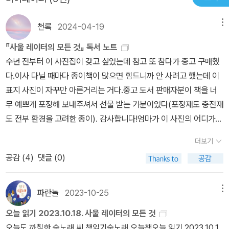
확 퍼졌어요. ‘사울 레이터’를 우러르려고 너무 발린 말을 하지 않기를
천록
2024-04-19
메뉴
바랍니다. 해묵은 《アサヒカメラ》를 펼쳐도 “빛깔 있는 그림”을 어
렵잖이 찾아봅니다. 다들 주머니를 털어서 한 자락씩 남겼고, 삶이라
『사울 레이터의 모든 것』 독서 노트
는 이야기를 그렸고, 아이들한테 물려줄 발자취를 옮겼습니다. 책날
수년 전부터 이 사진집이 갖고 싶었는데 참고 또 참다가 중고 구매했
개에 넣은 그림부터 ‘사울 레이터’가 바라보고 바란 그림이 무엇인지
다.이사 다닐 때마다 종이책이 많으면 힘드니까 안 사려고 했는데 이
또렷이 드러나지 않나요? “이미 잘 나올 수 있도록 매무새를 익힌 멋
표지 사진이 자꾸만 아른거리는 거다.중고 도서 판매자분이 책을 너
잡이(모델)”를 찍어도 예쁘지만, 수수한 사람들이 찰칵찰칵 빚은 그
무 예쁘게 포장해 보내주셔서 선물 받는 기분이었다(포장재도 충전재
림을 놓치지 말기를 바라요.#AllAboutSaulLeiter #SaulLeiterㅅ
도 전부 환경을 고려한 종이). 감사합니다!엄마가 이 사진의 어디가
ㄴㄹ※ 글쓴이숲노래(최종규) : 우리말꽃(국어사전)을 씁니다. “말꽃
그렇게 좋으냐고 물어서 함박눈이 펑펑 쏟아지는 날에 사람들의 온기
더보기
짓는 책숲, 숲노래”라는 이름으로 시골인 전남 고흥에서 서재도서관·
로, 발자국이 만든 길을 조심조심 밟으면서 앞으로 나아가고 있는 인
책박물관을 꾸립니다. ‘보리 국어사전’ 편집장을 맡았고, ‘이오덕 어른
공감 (
4
)
댓글 (0)
물의 운동감이 고스란히 담겨 있어 참 좋다, 보통은 인물을 한가운데
유고’를 갈무리했습니다. 《우리말꽃》, 《미래세대를 위한 우리말과 문
에 찍을 거 같은데 이 사진가는 인물을 오른쪽 위에 배치하고 운동 방
해력》, 《쉬운 말이 평화》, 《곁말》, 《곁책》, 《새로 쓰는 밑말 꾸러미
향도 대각선으로 포착해서 정지되어 있는데 움직이고 있다는 느낌이
파란놀
2023-10-25
메뉴
사전》, 《새로 쓰는 비슷한말 꾸러미 사전》, 《새로 쓰는 겹말 꾸러미
들고 그 시간을 사진에 붙잡아 두었단 게 좋다고 했다.옛날엔 염화칼
오늘 읽기 2023.10.18. 사울 레이터의 모든 것
사전》, 《새로 쓰는 우리말 꾸러미 사전》, 《책숲마실》, 《우리말 수수
슘이 없어서 눈이 오면 길이 꽁꽁 얼어붙곤 했고 아무리 조심해도 꼭
오늘도 까칠한 숲노래 씨 책읽기숲노래 오늘책오늘 읽기 2023.10.1
께끼 동시》, 《우리말 동시 사전》, 《우리말 글쓰기 사전》, 《이오덕 마