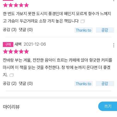
다는 토드 헤인즈는 사울 레이터, 비비안 마이어의 사진에서 많은 영
감을 받았다고 발표한다. 사울 레이터의 사진과 '캐롤'의 장면은 상당
한 번도 가보지 못한 도시의 풍경인데 왜인지 모르게 향수가 느껴지
부분 닮아 있고 주인공의 외로움을 담아내기에 충분했다. 이후 패션
고 가슴이 두근거려요 소장 가치 높은 책입니다
과 예술계에서 1950년대 뉴욕의 풍경은 요즘 유행하는 레트로 트렌
공감 (
3
)
댓글 (0)
드를 이끄는 소재가 되고 있다. 지금 살아가는 이곳을 사랑하는 방법
사울 레이터는 좋은 사진을 위해 여행을 떠나거나 이국적인 장소에
새벽
2021-12-06
메뉴
가야 한다고 생각하지 않았다. 그는 평범한 일상 속에 삶의 핵심이 들
어 있으며 아름다움이 그곳에 있다고 생각했다. 23세에 화가가 되기
찬바람 부는 겨울, 잔잔한 음악이 흐르는 카페에 앉아 향긋한 커피를
위해 뉴욕으로 가서 평생을 뉴욕에 머무른 그는 거리로 나가 주변을
마시며 이 책을 읽는 것을 추천한다. 창 밖에 눈까지 온다면 더 좋겠
찍으며 삶의 대부분의 시간을 보냈다. 단순히 거리 사진가라는 명성
지.
을 넘어 ‘뉴욕이 낳은 전설’이라는 수식어가 탄생한 이유다. 또한 그는
공감 (
2
)
댓글 (0)
랍비를 포기하고 사진을 택한 것에 대해 ‘세상에 가르침을 주기보다
세상을 그저 바라보고 싶었다’라고 말한다. 아무것도 가르치지 않고
아무것도 강요하지 않는 사진, 그의 사진들은 마치 시처럼 조용히 마
쓰기
마이리뷰
음에 스며든다.