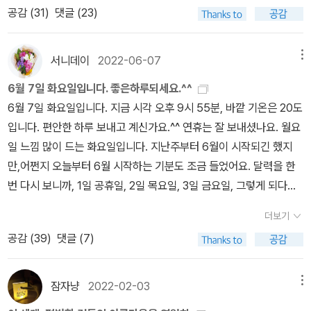
러 작가들의 서재를 공개합니다'란 책에서 찍은 건데 얼마전 제가 읽
다^^
공감 (
31
)
댓글 (23)
힘의 비밀> 제목처럼 초인적 힘을 갖고 싶고 건강하게 살고 싶어서
은 '펀홈'의 저자앨리슨 벡델의 서재예요. 그녀의 모습도 왼쪽에 있네
주문했다. 그래픽 노블이라 더 마음에 든다^^슈사쿠 바람이 부는 북
요. 기울어진 천장을 보니 이 장면은 다락방 같은데 햇살이 창으로 들
플에 빠질 수 없어 <침묵>을 일단 읽어보기 위해 주문했고 <이욘 티
어오는 모습이 참 아늑하게 느껴지죠. 저희집에도 다락이 있는데 잘
서니데이
2022-06-07
메뉴
히의 우주 일지>는 내용이 너무 재밌어 보여서 장바구니 직행했다 바
활용하지 못하고 있어요. 집이 오래되기도 했고 다락의 벽이 단열이
6월 7일 화요일입니다. 좋은하루되세요.^^
로 주문했다. 지난 주 장바구니로 바로 직행했던 <발 없는 새>와 <신
잘 안돼서 겨울엔 더 춥고 여름엔 집안 어느곳보다 덥거든요. (밤이
6월 7일 화요일입니다. 지금 시각 오후 9시 55분, 바깥 기온은 20도
비롭지 않은 여자들>은 역시 주문에 포함되었다.오랫만에 원서들 3
되면 괜히 무섭기도 하고...파라노말 엑티비티?같은 영화는 좀 그만
입니다. 편안한 하루 보내고 계신가요.^^ 연휴는 잘 보내셨나요. 월요
권을 포함시켰다. 내용이 재밌지 않으면 원서는 읽기 어렵다. 아이들,
나왔으면...)이렇게 잘 꾸민 다락을 보면 침만 흘립니다. 어쩌다보니
일 느낌 많이 드는 화요일입니다. 지난주부터 6월이 시작되긴 했지
그리고 관계에 대한 생각들을 느낄 수 있을 것 같아 주문했다.알라딘
단독에 살땐 항상 다락이 있었던것 같네요. 도서관에서 시끄럽게 하
만,어쩐지 오늘부터 6월 시작하는 기분도 조금 들었어요. 달력을 한
커피&육포 조합! 육포는 안전하게 일단 갈비맛으로~ 식물성 고기라
고 찍어온 사진인데 사진이 잘 나오질 않았습니다. (아쉽....)실제 사
번 다시 보니까, 1일 공휴일, 2일 목요일, 3일 금요일, 그렇게 되다보
크게 기대는 하지 않는다. 커피는 주문하고 먹고 매번 평을 잊는데 이
진은 선명했어요. 위 사진은 다른 작가의 서재였던걸로 기억합니다.
니, 날짜는 빨리 지나가고, 오늘은 화요일인데도 월요일 같은 느낌이
번에는 진짜 먹고 남겨야지 싶다. < 이 주에 발견한 책들 > 지은이는
모르는 작가라 그냥 사진만 담아왔어요.제인 오스틴의 엠마가 똭~ 눈
더보기
었습니다. 저녁부터 바람이 조금씩 차가워져서 창문을 닫았어요. 여
한국역사연구회, 출판사는 돌베개. 조합이 일단 훌륭하다~ 이 책은
에 들어오는군요 허허속임수의 대가? 어쩐지 재밌을것 같은....개인
공감 (
39
)
댓글 (7)
긴 비가 오지는 않는데, 날씨를 찾아보니까, 지금 비가 오는 지역도 많
대중의 관점에서 한국사의 전반을 살핀다. 한국통사에 민중사로 이이
적으로는 위 사진이 제일 맘에 들어요. 지금은 어쩔수없이 벽을 가득
이 나오고 있어요. 낮에 잠깐 밖에 나갔더니, 날씨가 어제보다 덥지 않
화 선생님의 <이이화의 한국사 이야기> 총 22권짜리와 더불어 이 책
채우는 중이지만 최종적으로는 이렇게 낮은 책장에 여유롭게, 재독할
은데도 습도가 높은 것 같아서, 오늘 저녁에 비가 올 지도 모르겠다는
잠자냥
2022-02-03
메뉴
도 함께 포함될 수 있지 않을까 기대감이 든다. 부디 내용이 짜임새가
책들만 남겼으면....하는 바람입니다. 어디서부터가 '예술가의 서재'사
생각을 조금 하긴 했어요. 지금 텔레비전에서는 뉴스가 거의 끝나고
있길 빌어본다. 아리스토텔레스의 이성주의는 계급 간 불평등, 약육