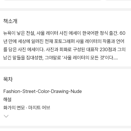
책소개
뉴욕이 낳은 전설, 사울 레이터 사진 에세이 한국어판 정식 출간. 60
년 만에 세상에 알려진 천재 포토그래퍼 사울 레이터의 작품과 언어
를 담은 사진 에세이다. 사진과 회화로 구성된 대표작 230점과 그의
남긴 말들을 집대성한, 그야말로 ‘사울 레이터의 모든 것’이다.
컬러 사진의 선구자, 슈타이들이 우연히 발견한 거장, 영화 [캐롤]의
목차
시작점, 뉴욕이 낳은 전설... 사울 레이터를 수식하는 말들은 지금도
보는 이들에 의해 재탄생되고 있다. 과감한 구도와 강렬한 색감, 몽환
Fashion-Street-Color-Drawing-Nude
적 분위기와 서정적 감성이 어우러진 그의 작품은 사진이라기보다 이
해설
야기이며 한 편의 시다.
화가의 면모 · 마지트 어브
책에는 작품뿐 아니라 그만의 생각을 담은 문장들이 함께 실려 있어