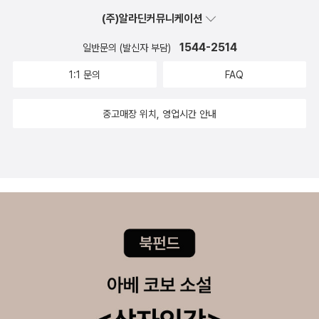
집에서 60년 가까이 살았는데 그 거리를, 자신의 동네를 날마다 산책
날에 익숙해지면 그렇게 낮지 않은 기온에도 차갑게 느끼면서 감기
(주)알라딘커뮤니케이션
하면서 주로 평범한 사람들과 일상적인 거리의 모습들을 렌즈에 담았
걸리기 쉬워요. 6월이 시작하고 벌써 일주일째 되는 날이지만, 마음
다. 창문과 거울을 이미지를 구획하는 덮개와 프레임으로 활용해 이
1544-2514
일반문의 (발신자 부담)
은 그렇게 많이 오지 않았어요. 그러니까 6월에 할 일들을 다시 생각
미지를 추상화했고 눈과 비를 이용해 사진에 회화적 요소를 덧입혔
해봅니다. 아직 하지 못한 것들은 남은 날에 하면 된다는 마음이 드는
1:1 문의
FAQ
다. 더욱이 그의 작품이 소개될 당시(1950년대, 아니 사실상 레이터
걸 보면 아직 날짜는 많이 지나지 않았을지도 모르겠어요. 다이어리
가 활동한 기간 내내), 사진에서 컬러는 경시되는 분위기였는데, 그는
를 하나 더 쓸까, 하는 생각도 오전엔 조금 해봤습니다만, 여러개를 쓰
중고매장 위치, 영업시간 안내
거기에 과감히 색을 입혔다. 노랑, 빨강, 초록 등등 그 컬러도 화려하
면 어디에 썼는지 잘 몰라서 그것도 조금 별론가? 하는 것도 생각해
고 선명하기 짝이 없다. 그리고 그의 이 과감한 선택은 그를 이제 컬러
보았습니다. 그러다보니 다이어리가 하나 더 늘어나는 건 오늘 일은
사진의 선구자로 명명하기에 이르렀다.<사울 레이터의 모든 것>에
아니네요. 주말에 잘 쉬고, 월요일이 되면 재충전이 되는 기분이 들어
이어 <영원히 사울 레이터>를 한 장 한 장 넘겨보노라니, 내가 그의
야 하는데, 연휴를 지난 오늘은 조금 더 피곤한 느낌입니다. 그래도 월
사진을 정말 좋아하는구나 싶어진다. 빗방울 흐르는 창, 수증기 맺힌
요일 휴일이 있어서 좋았어요. 날씨가 점점 더워지는 가운데, 오늘은
창, 빨강 우산, 노랑 버스, 노랑 택시, 흰 눈이 하염없이 내리는 초록
조금 덜 더운 날 같습니다. 조금 차가운 바람도 불고, 그리고 비가 오
가게, 꿈꾸듯 어딘가 먼 곳을 바라보는 사람들의 눈길, 혼자여서 고독
는 지역도 있어요. 습도가 높은 걸 보면 밤에 비가 조금 더 올 지도 모
하고 외로워 보이지만 어쩐지 집으로 돌아가면 누군가가, 그도 아니
르겠네요. 오늘도 좋은 하루 보내고 계신가요. 편안한 하루 되세요. 감
면 고양이 한 마리라도 살포시 반겨줄 것 같은 사람들, 카페 구석에서
사합니다.^^
글을 쓰는 여인…. 어렴풋한 수증기와 빗방울, 왠지 따뜻할 것만 같은