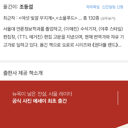
렵 사진이 창작을 위한 하나의 매체가 될 수 있겠다는 가능성을 느끼
옮긴이:
조동섭
저자파일
신간알림 신청
게 된 사울 레이터는 흑백 사진이 주를 이루던 시대에 자신만의 신념
으로 회화적인 색감의 사진을 선보였으며, 2006년 예술서적 출판사
최근작 :
<여섯 빛깔 무지개>
,
<소울푸드>
… 총 132종
(모두보기)
슈타이틀이 펴낸 사진집 "Early Color" 발간 이후 컬러 사진의 선구
서울대 언론정보학과를 졸업하고, 〈이매진〉 수석기자, 〈야후 스타일〉
자로 재평가되었다.
편집장, 〈TTL 매거진〉 편집 고문을 지냈으며, 현재 번역가와 자유 기
고가로 일하고 있다. 옮긴 책으로 오로르 시리즈와 《원더풀 랜드》
《빛을 두려워하는》 《빅 픽처》 《고 온》 《데드하트》 《픽업》 《비트레
이얼》 《빅 퀘스천》 《스테이트 오브 더 유니언》 《파이브 데이즈》 《더
잡》 《템테이션》 《파리 5구의 여인》 《모멘트》 《파리에 간 고양이》
출판사 제공 책소개
《프로방스에 간 고양이》 《마술사 카터, 악마를 이기다》 《브로크백 마
운틴》 《돌아온 피터팬》 《순결한 할리우드》 《가위 들고 달리기》 《거
장의 노트를 훔치다》 《일상 예술화 전략》 《매일매일 아티스트》 《아
웃사이더 예찬》 《심플 플랜》 《시간이 멈춰선 파리의 고서점》 《스피
벳》 《보트》 《싱글맨》 《정키》 《퀴어》 등이 있다.