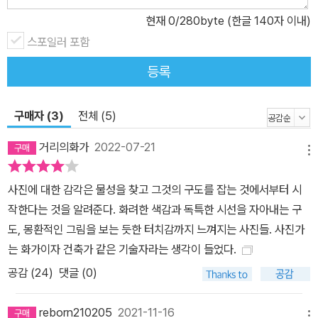
로 보는 13가지 교훈'은 세상에 이름을 알리기보다 세상을 꾸미지 않
현재
0
/280byte (한글 140자 이내)
은 그대로 카메라에 담고자 했던 그의 철학을 잘 보여준다. 컬러 사진
스포일러 포함
의 선구자 20세기 포토저널리즘의 대명사 매그넘 포토스는 1950년
등록
대에 컬러보다는 흑백 사진을 선택했다. 보도사진의 선두에 선 매그
넘 작가들이 흑백 사진을 고집할 때 사울 레이터는 일상적 풍경에도
‘결정적 순간’이 있음을 간파하고 컬러 사진을 찍기 시작했다. 세상에
구매자 (3)
전체 (5)
존재하는 색을 있는 그대로 카메라에 담은 그의 사진들은 이제 와 컬
거리의화가
2022-07-21
러 사진을 논할 때 빠질 수 없는 원조격이 되었다. 컬러가 주는 강렬한
메뉴
이미지를 사울 레이터가 보여주는 방식은 절제미와 여백의 미가 담겨
사진에 대한 감각은 물성을 찾고 그것의 구도를 잡는 것에서부터 시
있어 동양적인 아름다움을 전한다. 그래서일까? 몇 해 동안의 유럽
작한다는 것을 알려준다. 화려한 색감과 독특한 시선을 자아내는 구
순회전에 이어 2017년에 열린 일본 분카무라 전시회에는 수많은 관
도, 몽환적인 그림을 보는 듯한 터치감까지 느껴지는 사진들. 사진가
객이 몰려서 사진전으로서는 이례적인 성공을 이루었다. 영화 '캐
는 화가이자 건축가 같은 기술자라는 생각이 들었다.
롤'의 시작점 영화감독 토드 헤인즈의 '캐롤'은 독특한 미장센으로 영
공감 (
24
)
댓글 (0)
화 팬들의 사랑을 받았다. 다채로우나 절제된 컬러 감각과 불안한 사
랑을 하는 두 사람의 내면을 담은 파격적 구도가 눈길을 끈다. 1950
reborn210205
2021-11-16
년대의 뉴욕 중산층의 삶과 라이프스타일, 배경을 완벽하게 영화화했
메뉴