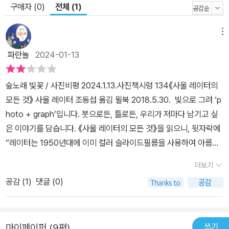
구매자 (0)
전체 (1)
메뉴
파란놀
2024-01-13
숲노래 빛꽃 / 사진비평 2024.1.13.사진책시렁 134《사울 레이터의
모든 것》 사울 레이터 조동섭 옮김 윌북 2018.5.30. 빛으로 그려 ‘p
hoto + graph’입니다. 붓으로든, 틀로든, 우리가 저마다 남기고 싶
은 이야기를 담습니다. 《사울 레이터의 모든 것》을 읽으니, 뒷자락에
“레이터는 1950년대에 이미 컬러 슬라이드필름을 사용하여 아름다
운 색감으로 도시와 그 안의 사람들을 담아냈다(200쪽/권정민)”고
더보기
적는데, 고개를 갸우뚱했습니다. “빛깔 있는 그림”을 쓰고 싶은 사람
공감 (
1
)
댓글 (0)
은 진작 많았습니다. 값이 터무니없도록 비쌌기에 거의 못 썼을 뿐입
니다. 아니, 터무니없이 비쌌다기보다 엄청나게 비쌌기에, 돈이 두둑
한 분들만 겨우 썼습니다. 1970년 무렵에 비로소 “빛깔 있는 그
쓰기
마이페이퍼 (9편)
림”을 제법 값싸게 누릴 수 있었고, 그즈음부터 “빛깔 있는 그림”이