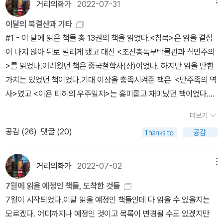
았습니다. 후...얼마만인지...(응?) 며칠전 나무님 서재에서 구경한 '예
거리의화가
2022-07-31
를 틀기에 작게 빛납니다. 큰책집은 크게 터를 잡으며 크게 반짝이겠
술가의 서재'란 책을 보고 싶어서 갔는데요, 나무님이 말씀하신 것처
지요. 다 다른 우리는 다 다르게 책을 만나고 읽고 새기면서 마음을 나
이달의 북결산과 기타
럼 책이 크고 무게도 꽤 나가더라구요. 서재사진 보는거 좋아해서 도
눕니다. 천천히 즐겁게, 나무가 자라듯, 해마다 풀꽃이 돋아나듯 하루
#1 - 이 달에 읽은 책들 총 13권의 책을 읽었다.<침묵>은 읽을 결심
서관에 자리를 잡고 앉아 감상했습니다. 나무님 말씀처럼 입이 떡 벌
를 노래하면 됩니다. 우리나라는 거의 모든 곳에 담벼락(카르텔)이
이 나지 않아 뒤로 밀리게 됐고 대신 <조선총독부박물관과 식민주의
어지는 사진들이 가득이라 마음에 쏙 드는 사진 위주로 카메라에 담
섭니다만, 어떤 담도 사랑을 가두지 못 해요. 사랑을 담는다면 담벼락
>를 읽었다.어려웠던 책은 중국철학사(상)이었다. 하지만 읽을 만한
았습니다. 소설이 아니니 이어폰으로 듣고 있던 음악을 계속 들으면
이 아닌 보금자리일 테지요. 눈먼 담벼락을 스스럼없이 치울 줄 알면
가치는 있었던 책이었다.기대 이상을 충족시켜준 책은 <만주족의 역
서 여유롭게 들여다 보고 있었던거죠. 그런데 제 뒤로 누군가 자꾸 왔
서, ‘담벼락 글밭(카르텔 문단)’을 살랑살랑 거스른다면, 아니, “하늘
사>였고 <이욘 티히의 우주일지>는 흥미롭고 재미났던 책이었다.<
다갔다 하는 거예요. 신경이 쓰여서 힐끗 쳐다봤는데 한 남자분이 서
을 나는 제이크”처럼 홀가분히 바람을 마시고 들숲을 노래한다면, 온
전쟁은 여자의 얼굴을 하지 않았다>는 증언이 가지는 힘에 대해서 생
가에서 뭔가 찾고 계시는지 서성거리고 계셨어요. 한동안 자꾸 제 뒤
더보기
나라에 마을책집이 골목빛에 푸른빛으로 어우러지리라 생각합니다.
각해보게 되었다. 다만 이것이 실효성이 있으려면 학문적으로나 제도
에서 그렇게 지나다니니 신경이 좀 쓰였습니다. 잠시 후 그 분이 제게
공감 (
26
)
댓글 (20)
다쳐서 아픈 데는 해바람비에 풀꽃나무를 품으면서 시나브로 낫습니
적으로 각고의 노력이 이어져야 할 것으로 보인다.<토지> 1권은 오
성큼성큼 걸어오더군요? 그리곤 쪽지를 건네 주는거예요. 순간 아주
다. 들을 밀고 숲을 밟고 바다를 등지니 온나라가 아파요. 이제는 잿집
디오북으로 완청했다. 이제 2권 째를 듣고 있는데 꾸준히 들어서 시
깜짝 놀랬죠. 쪽지에는 이렇게 쓰여 있었습니다. (사진은 ....저 밑
을 허물고 부릉길을 걷어내어, 누구나 맨발로 뛰놀고 쉴 숲마을을 열
리즈를 완청하는 것이 목표다.#2 - 8월에 읽을 책들 8월은 벽돌책 독
거리의화가
2022-07-02
메뉴
에......) 아 이것참....ㅋㅋㅋㅋㅋㅋㅋㅋㅋ 솔직히 이 쪽지를 건네받을
어야지 싶습니다. 푸른살림을 들려주는 책을 손에 쥐면서, 푸른말로
파 기간으로 삼았다.그동안에도 벽돌책을 많이 읽어서 딱히 독파 기
때 0.000001초 설렜습니다. '마치 버스에서 저 먼저 내려요.' 뭐 이
7월에 읽을 예정인 책들, 도착한 것들
속삭이는 마음을 가꾸어야지 싶어요. 책꾸러미를 지고서, 어릴 적에
간이라고 하기에는 뭣하지만 그래도 이번엔 많이 두꺼운 책들이긴 하
런거 있잖아요? 그런건줄...ㅋㅋㅋㅋㅋㅋ아니, 뭔가 문제가 있구나
7월이 시작되었다.이달 읽을 예정인 책들인데 다 읽을 수 있을지는
걷던 길을 따라 용현동부터 배다리까지 천천히 걷습니다.《중급 한국
다.휴가가 포함되어 있는지라 읽을 시간이 더 확보되었으니 충분히
싶은 마음도...그렇게 반반?이었던것 같네요. 아무튼 속으로는 그랬
모르겠다. 어디까지나 예정인 것이고 목록이 변경될 수도 있겠지만
어》(문지혁, 민음사, 2023.3.3.첫/2023.5.25.3벌)《사울 레이터의
읽을 수 있을 것 같다.#3 - 이 달의 사건매 달 특별한 사건을 뽑는 습