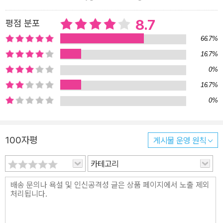
보다는 금방 사라지는 찰나의 순간을 담길 원했다. 평범한 일상에서
8.7
평점 분포
보이는 사소한 것의 아름다움을 잘 알고 있었던 그는 세상에게 설교
하지 않고 오로지 순수하게 관찰하는 사람으로 남고자 했다. 그래서
66.7%
레이터의 사진에는 거울과 유리창이 자주 등장한다. 피사체를 평가하
16.7%
지 않으려는 것이다. “나는 염두에 둔 목적 없이, 그저 세상을 바라본
0%
다”라는 그의 말과 일맥상통하는 부분이다. 당대 최고의 전시기획자
16.7%
인 에드워드 스타이켄의 눈에 띄어 1953년 뉴욕현대미술관(MoM
0%
A)에서 몇 점의 사진이 전시되긴 했으나 그 이후 2000년대 후반까
지 거의 60년간 그의 사진은 세상에 알려지지 않았다. “인생 대부분
을 드러나지 않은 채 지냈기에 아주 만족했다. 드러나지 않는 것은 커
100자평
게시물 운영 원칙
다란 특권이다”라고 말하던 포토그래퍼, 사울 레이터가 보여주는 뉴
카테고리
욕의 풍경은 그의 생각처럼 꾸밈이 없고 담백하며 느린 듯하나 매혹
적이다. 존재를 드러내지 않은 채 작품 활동을 계속했던 그는 뒤늦게
유명해진 후에도 자신의 성공을 그리 대단하게 받아들이지 않았다고
한다. 그의 인생을 담은 다큐멘터리 영화 'In No Great Hurry:13 Le
ssons in Life with Saul Leiter서두를 것 없다: 사울 레이터의 삶으