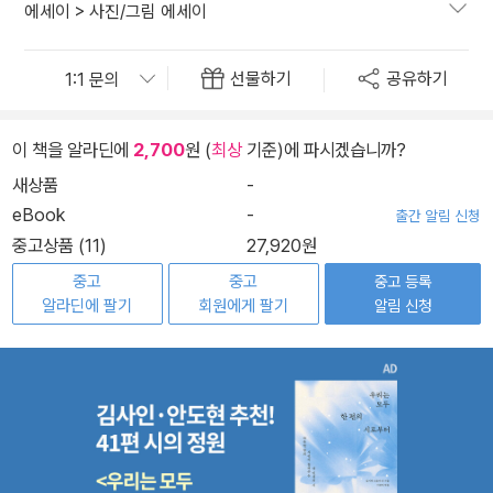
에세이
>
사진/그림 에세이
선물하기
공유하기
이 책을 알라딘에
2,700
원 (
최상
기준)에 파시겠습니까?
새상품
-
eBook
-
출간 알림 신청
중고상품 (11)
27,920원
중고
중고
중고 등록
알라딘에 팔기
회원에게 팔기
알림 신청