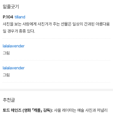
사진집 이상의 울림을 준다. 스튜디오보다 거리, 유명인보다 행인, 연
밑줄긋기
출된 장면보다 평범한 일상, 빛보다 비를 더 사랑하여 “나에게 철학은
없다. 다만 카메라가 있을 뿐”이라고 말했던 진짜 포토그래퍼. 60년
P.104
tilland
이 지난 지금, 독일, 미국, 일본, 영국, 프랑스 등 국경과 세대를 초월
사진을 보는 사람에게 사진가가 주는 선물은 일상의 간과된 아름다움
하여 뒤늦게 큰 사랑을 받는 이유다.
일 경우가 종종 있다.
lalalavender
그림
lalalavender
그림
추천글
토드 헤인즈 (영화 「캐롤」 감독):
사울 레이터는 예술 사진과 저널리