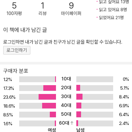
읽고 싶어요 13명
5
1
9
도, 지금까지 알지 못했던 한 사진가의 몽환적이고 대담하며 시적인
읽고 있어요 8명
100자평
리뷰
마이페이퍼
사진들이었다. 슈타이들은 그의 작품을 엄선하여 'Early Color'라는
읽었어요 21명
제목의 사진집을 출간했고 이 책은 출간과 동시에 대중적 반향을 일
이 책에 내가 남긴 글
으켰다. 뉴욕이 낳은 전설, 사울 레이터는 그렇게 60년 만에 세상에
알려졌다. 자유분방하면서도 예술적 영감으로 가득했던 뉴욕의 순간
로그인하면 내가 남긴 글과 친구가 남긴 글을 확인할 수 있습니다.
들을 날카롭고 따스한 눈길로 캐치한 사울 레이터의 사진들은 뒤늦게
로그인하기
평단의 주목을 받았고, 시간의 흐름과 무관하게 지금 대중들의 시선
도 사로잡고 있다. 사진가가 되기까지, 그만의 독특한 인생 스토리 사
구매자 분포
울 레이터는 1923년 독실한 유대교 집안에서 태어나 랍비가 되기 위
10대
0%
1.2%
한 교육을 받았다. 10대 후반 예술에 대한 관심이 커지기 시작했지만,
20대
5.1%
17.3%
저명한 탈무드 학자였던 아버지의 뜻을 따라 유대교 율법학교에 입학
30대
8.4%
23.6%
했다. 그러나 율법학교를 중퇴한 후 화가가 되기 위해 23세에 뉴욕으
40대
로 떠났다. 뉴욕에서 만난 친구이자 화가인 푸세트 다트의 영향으로
6.9%
18.6%
사진에 입문하여 패션 잡지인 '하퍼스 바자', '에스콰이어', '엘르', 영국
50대
6.4%
8.5%
'보그' 등은 물론 '라이프' 같은 시사 잡지에도 꾸준히 자신의 작품을
60대
2.4%
1.6%
여성
남성
실었다. 그러나 그는 중대한 의미를 갖고 있는 역사적인 순간을 담기