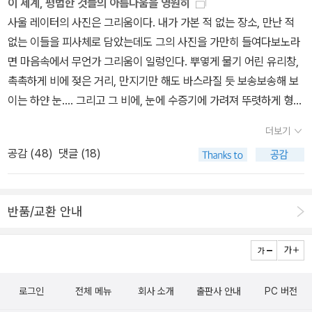
진인지 모르겠네요. 어젠 분명 기억했는데 뭐 그런거죠ㅋ짜짠.....문
이 세계, 평범한 것들의 아름다움을 영원히
기상정보가 나오고 있어요. 내일도 오늘과 비슷할 거라고 하고, 비가
강식과 적자생존의 기원이라고 말할 수 있다. 서양은 그의 사상을 근
제?의 그 쪽지ㅋㅋㅋㅋㅋㅋㅋㅋㅋ하...............설마 알라디너는 아니
사울 레이터의 사진은 그리움이다. 내가 가본 적 없는 장소, 만난 적
오는 지역이 있네요. 내일도 비가 오는 지역이 있지만, 그리고 나서는
본으로 삼았고 이후 서양은 이성 중심주의로 흘러갔다. 반대의 감성
겠죠?ㅜ 휠체어 타고 열심히 운동중이신 츄르신ㅋ(낮잠좀 자라~^
없는 이들을 피사체로 담았는데도 그의 사진을 가만히 들여다보노라
기온이 30도 가까이 올라갈 거라고 하니까, 흐린 날이고 오늘 조금
은 낮은 것으로 치부되어 수많은 폭력과 전쟁을 낳았다. 이 책은 생소
^;;)마치 사울레이터의 사진처럼 나온 츄츄(아닌가? 죄송합니다 사울
면 마음속에서 무언가 그리움이 일렁인다. 뿌옇게 물기 어린 유리창,
덜 더운 날이라고 생각해야겠어요. 흐린 날이거나, 또는 비가 올 것
하고 낯선 고대 회의주의 철학자들의 면면을 살펴본다. 2020년 독
레이터님...) 얼마전에 저도 사울레이터의 책을 마련했습니다. S님께
촉촉하게 비에 젖은 거리, 만지기만 해도 바스라질 듯 보송보송해 보
같은 시기가 가까워지면, 저녁이 되었을 때의 느낌도 조금 다른 것 같
일 프랑크푸르트도서전에서 원고가 공개된 지 2주 만에 22개국에 번
땡투 계속 보내드리는 중^^여러분 즐거운 주말 보내소서!!
이는 하얀 눈…. 그리고 그 비에, 눈에 수증기에 가려져 뚜렷하게 형체
아요. 오늘은 일찍 저녁이 찾아오는 것 같았고, 노을도 조금 더 진한
역 판권이 수출됐고, 이후 애플TV와의 계약도 체결된 작품이라고 한
를 드러내지 않는 남자, 여자, 아이, 노인, 사람들, 사람들…. <영원히
빨간색의 느낌 같았습니다. 저녁이 되어서 그래, 같은 느낌보다는 내
더보기
다. 과학자인 엘리자베스가 비혼모가 되었다는 이유로 학계에서 배제
사울 레이터>의 표지 이미지도 그렇다. 물기로 뿌옇게 흐려진 창밖으
일 비가 올 것 같은 그런 느낌이었어요. 요즘엔 7시 50분 지나야 해
공감 (
48
)
댓글 (18)
된 후 TV요리프로그램에 출연한 것을 기회로 스타가 된다. 그녀는 편
로 한 남자가 보인다. 한 손에 우산을 든 그는 모자를 벗는 중인지 쓰
가 지는데, 그 때는 5시 50분쯤 되어서 해가 질 시간은 아니었거든
견과 통념에 맞서 저항했고 그 결과 자신의 삶을 의지대로 살아냈다.
는 중인지 아리송하다. 거리는 어제인지 오늘인지 흰 눈이 내린 듯하
요. 덥긴 하지만, 그래도 집에 와서 보니까 오는 길에 사온 아이스 커
하인리히 뵐 작품이다. 그는 보통 <카탈리나 블룸의 생애> 로 많이
고, 때마침 창밖으로 노란 자동차 한 대가 지나간다. 물기 서린 창문
피의 얼음이 덜 녹았어요. 체감하는 것과 상관없이 오늘 조금 덜 더운
반품/교환 안내
알려져 있는 듯하다. 작가의 이력을 보니 김지하 구속 당시 그를 구명
위로 누군가가 손 글씨를 남겼다. 뭐라고 썼는지 그 또한 또렷이 알 수
날이라고 생각했습니다. 며칠 전 그러니까 금요일과 토요일이 조금
청원했던 것도 있어서 눈길을 끈다. 독일인으로서 2차 대전 참전의
없지만 뭉툭한 그 글씨는 이 모든 이미지들과 함께 마음에 향수를 불
더웠던 것 같아요. 그리고 어제는 오전에 비가 와서 그런지 오후 날씨
경험을 가지고 있는 그는 전쟁에서의 경험을 작품에 많이 녹여냈고
러일으킨다. 누군가를, 무언가를 그리워하게 하는 흔적들. <영원히
가 좋았는데, 금방 구름이 가득해지면서 어두워졌어요. 날씨가 덥지
이후 평화 운동과 환경 운동 등 사회 지향적 삶을 살았다. 이 책은 전
사울 레이터>의 표지 이미지는 사울 레이터의 사진이 지닌 힘을 단
않아서 좋지만, 차가운 바람이 들어오면 갑자기 추워지니까, 조금 따
쟁에 있어서 가해자와 피해자 구분이 얼마나 명확할까 그 부조리를
로그인
전체 메뉴
회사 소개
출판사 안내
PC 버전
한 장으로 완벽하게 보여준다. 사울 레이터는 뉴욕 이스트빌리지의
뜻한 옷을 입거나, 아니면 창문을 닫는 것도 좋을 것 같아요. 늘 더운
느낄 수 있는 작품이 될 것 같다.