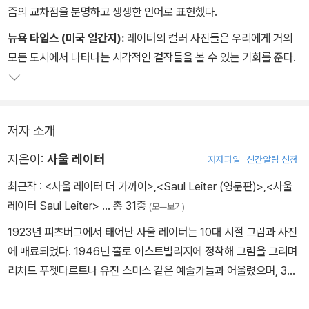
즘의 교차점을 분명하고 생생한 언어로 표현했다.
뉴욕 타임스 (미국 일간지):
레이터의 컬러 사진들은 우리에게 거의
모든 도시에서 나타나는 시각적인 걸작들을 볼 수 있는 기회를 준다.
저자 소개
지은이:
사울 레이터
저자파일
신간알림 신청
최근작 :
<사울 레이터 더 가까이>
,
<Saul Leiter (영문판)>
,
<사울
레이터 Saul Leiter>
… 총 31종
(모두보기)
1923년 피츠버그에서 태어난 사울 레이터는 10대 시절 그림과 사진
에 매료되었다. 1946년 홀로 이스트빌리지에 정착해 그림을 그리며
리처드 푸젯다르트나 유진 스미스 같은 예술가들과 어울렸으며, 35
mm 라이카를 들고 나가 주변의 거리 풍경을 사진으로 담았다. 이 무