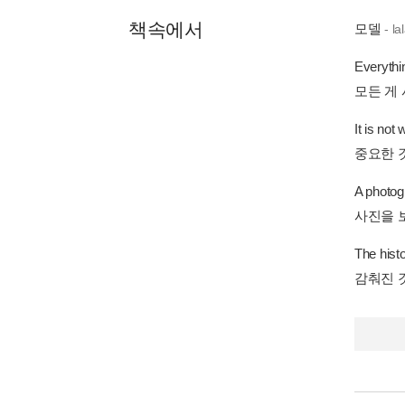
책속에서
모델
- l
Everythin
모든 게 
It is not
중요한 
A photogr
사진을 
The hist
감춰진 