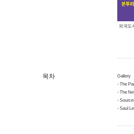
외국도서
목차
Gallery
- The Pai
- The Ne
- Sources
- Saul Le