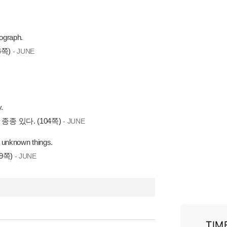
tograph.
4쪽)
- JUNE
.
 있다. (104쪽)
- JUNE
 unknown things.
9쪽)
- JUNE