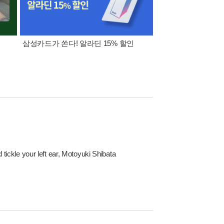
삼성카드가 쏜다! 알라딘 15% 할인
[외국도서 쿠폰] 1천원 /
5천원
ickle your left ear, Motoyuki Shibata