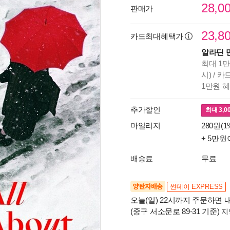
28,0
판매가
23,8
카드최대혜택가
알라딘 
최대 1만
시) / 
1만원 
추가할인
최대
3,0
마일리지
280원(1
+ 5만원
배송료
무료
양탄자배송
썬데이 EXPRESS
오늘(일) 22시까지 주문하면 내
(중구 서소문로 89-31 기준)
지