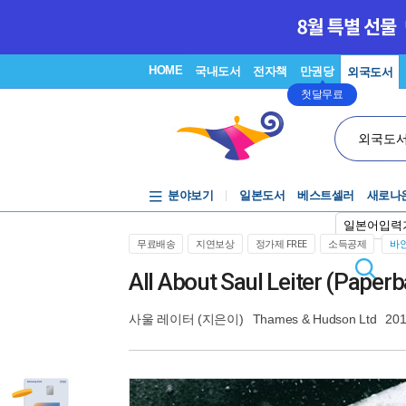
HOME
국내도서
전자책
만권당
외국도서
첫달무료
외국도
분야보기
일본도서
베스트셀러
새로나
일본어입력
무료배송
지연보상
정가제 FREE
소득공제
바인
All About Saul Leiter (Paper
사울 레이터
(지은이)
Thames & Hudson Ltd
201