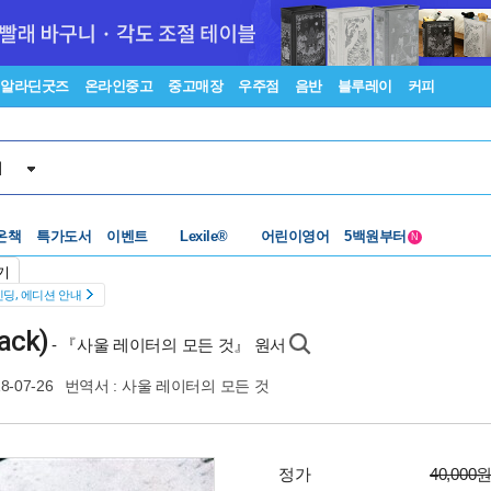
알라딘굿즈
온라인중고
중고매장
우주점
음반
블루레이
커피
서
수준별베스트
중고 외서
온책
특가도서
이벤트
Lexile®
어린이영어
5백원부터
N
수준별베스트
중고 외서
기
딩, 에디션 안내
back)
- 『사울 레이터의 모든 것』 원서
8-07-26
번역서 :
사울 레이터의 모든 것
정가
40,000