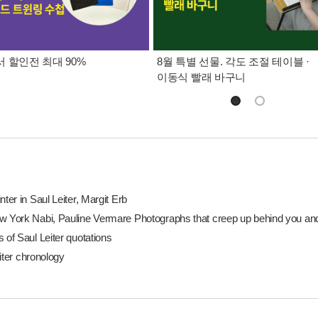
 할인전 최대 90%
8월 특별 선물. 각도 조절 테이블 ·
이동식 빨래 바구니
nter in Saul Leiter, Margit Erb
w York Nabi, Pauline Vermare Photographs that creep up behind you and t
 of Saul Leiter quotations
iter chronology