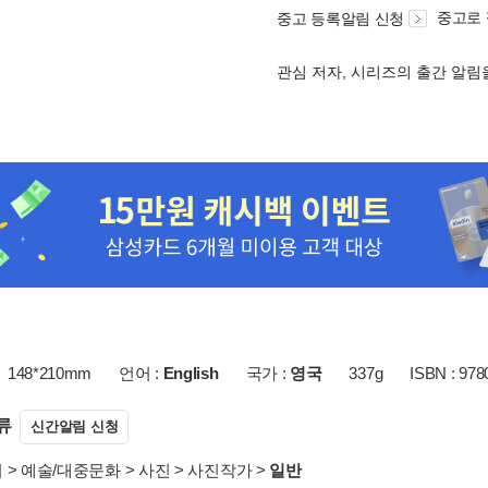
중고로
중고 등록알림 신청
관심 저자, 시리즈의 출간 알
148*210mm
언어 :
English
국가 :
영국
337g
ISBN : 97
류
신간알림 신청
서
>
예술/대중문화
>
사진
>
사진작가
>
일반