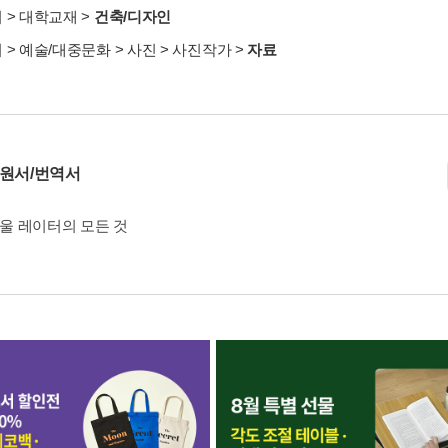
서
>
대학교재
>
건축/디자인
서
>
예술/대중문화
>
사진
>
사진작가
>
자료
 원서/번역서
사울 레이터의 모든 것