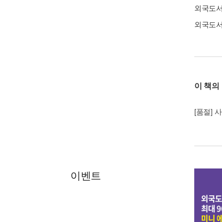
외국도
외국도
이 책의
[품절] 
이벤트