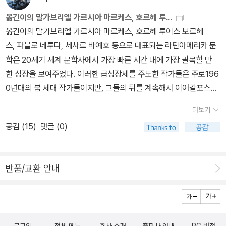
《들꽃내음 따라 걷다가 작은책집을 보았습니다》, 《우리말꽃》, 《쉬운
다.’는 고양이 세계의 불문율을 깨는 일이었다. 신뢰할 수 있는 인간인
말이 평화》, 《곁말》, 《책숲마실》, 《우리말 수수께끼 동시》, 《시골에
옮긴이의 말가브리엘 가르시아 마르케스, 호르헤 루...
시인에게 도움을 받아 아포르뚜나다는 드디어 첫 비행에 성공한다.
서 살림 짓는 즐거움》, 《이오덕 마음 읽기》을 썼다. blog.naver.co
옮긴이의 말가브리엘 가르시아 마르케스, 호르헤 루이스 보르헤
《갈매기에게 나는 법을 가르쳐준 고양이》(유왕무 옮김, 바다출판사,
m/hbooklove
스, 파블로 네루다, 세사르 바예호 등으로 대표되는 라틴아메리카 문
2000)는 라틴 문학권의 대표 작가 루이스 세뿔베다(Luis Sepúlve
학은 20세기 세계 문학사에서 가장 빠른 시간 내에 가장 괄목할 만
da, 1949~2020)의 작품이다. 1949년 칠레에서 태어난 루이스 세
한 성장을 보여주었다. 이러한 급성장세를 주도한 작가들은 주로196
뿔베다는 유네스코와 그린피스 회원으로 활동하면서 환경생태 문제,
0년대의 붐 세대 작가들이지만, 그들의 뒤를 계속해서 이어갈포스
소수민족 보호와 같은 인류 전체의 첨예한 문제에 관심을 기울인 작
트 붐 세대의 젊은 작가 층도 꽤나 두텁다. 이는 라틴아메리카문학
가이다. 루이스 세뿔베다의 이름을 알린 대표작 《연애 소설 읽는 노
더보기
이 향후의 새 시대에도 세계 문학계에서 차지하는 비중이 결코 만만
인》(정창 옮김, 열린책들, 2001)은 아마존의 개발이라는 라틴 아메
공감 (
15
)
댓글 (0)
치 않을 것임을 예고하는 부분이다.1999년 중앙일보에서 선정한 ‘떠
리카의 현실을 질타하며 밀림에서의 삶과 죽음을 통해 그 의미를 되
오르는 밀레니엄 작가 20인 중라틴아메리카를 대표하는 유일한 작가
새기는 환경소설이다.두 작품은 인간의 자연 파괴를 공통분모로 한
로 선정된 바 있는 칠레 출신의 소설가 루이스 세뿔베다는 이런 흐름
다. 《갈매기에게 나는 법을 가르쳐준 고양이》에서 바다의 검은 기름
반품/교환 안내
의 중심에 있는 인물이다. 그는 청년 시절 암울한 정치적 상황을 타파
을 뒤집어쓴 어미 갈매기는 죽음을 앞두고 인간을 원망한다. “그렇다
하고자 반정부 활동을 주도하였다. 그것은 바로 피노체트 정권의 권
고 해서 모든 인간들을 다 싸잡아 욕해서는 안 되지. 그건 공정치 못한
위주의적 통치와- P159인권 탄압에 대한 저항이었다. 그 결과 그
처사야.”(29쪽) 고양이들조차 인간의 근시안적인 환경 파괴 행동을
는 23세 때부터 오랜 망명생활을 시작하게 된다. 그는 이 시기의 망명
측은하게 여긴다. 하지만 고양이 소르바스가 시인을 ‘선택된 인간’으