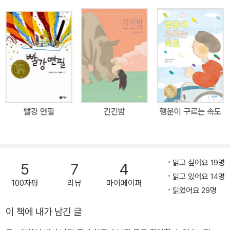
이기가 야기한 환경파괴 문제를 고양이와 갈매기의 애틋한 우정 이야
기로 풀어내다 이 책은 라틴 문학권의 대표적 작가 루이스 세뿔베다
의 작품이다. 세뿔베다는 1960년대 이른바 ‘마술적 리얼리즘’으로
서구문학의 한계를 돌파했던 붐 세대(가브리엘 마르케스, 호르헤 루
이스 보르헤스, 파블로 네루다 등)의 뒤를 잇는 포스트 붐 세대의 대
표적 작가다. 그는 이 작품에서 갈매기와 고양이를 주인공으로 내세
워, 낯선 존재들이 약속을 지켜나가는 과정을 통해 하나의 존재로 화
합해가는 여정을 간결한 문체로 그려내고 있다. 오염된 바닷물 때문
빨강 연필
긴긴밤
행운이 구르는 속도
에 죽음을 맞게 된 갈매기가 우연히 만난 고양이에게 알을 보호하고,
새끼가 태어나면 나는 법을 가르쳐달라는 부탁을 하고 결국 죽는다.
이 상황으로부터 갈매기와의 약속을 지키기 위한 고양이의 여정이 펼
읽고 싶어요 19명
쳐지고, 독자들은 그 여정을 통해 해맑은 서정성과 인간과 자연, 인간
5
7
4
읽고 있어요 14명
과 인간 사이의 관계의 회복이란 우리 시대의 화두와 만나게 된다. 우
100자평
리뷰
마이페이퍼
읽었어요 29명
화라는 형식과 간결한 문체, 진지한 주제의식과 유머가 절묘하게 통
일된 이 작품은 1996년 유럽 최고의 베스트셀러가 됐으며, 독일의
이 책에 내가 남긴 글
언론으로부터 “전체적으로 감동, 긴장, 교훈이 적절하게 섞여 있으며,