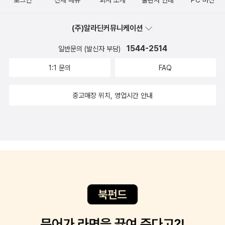
로그인
전체 메뉴
회사 소개
출판사 안내
PC 버전
이 새로운 경험을 추구하고자 하는 욕구의 발로였다고 술회했다. 그
로 결정하게 된 계기는 모진 비바람에도 갈매기의 작은 용기를 칭찬
는 항상 자신의 직접적인 경험을 중시했는데, 망명도 그러한 경험 중
한 내용의 ‘갈매기들’이라는 시(詩)였다. 작가는 작품 속에서 자연과
(주)알라딘커뮤니케이션
의 하나라는 것이다. 또한 망명 생활이 오히려 조국의 모습을 객관적
인간의 화합을 통해 공존하는 삶의 방향을 제시한다. 이는《연애 소설
이고 냉철하게판단하는 데에 도움을 주었다고 한다.세뿔베다는 페
1544-2514
일반문의 (발신자 부담)
읽는 노인》에서 인간이 자연을 외면하는 한 결국은 모두가 공멸할 수
루, 에콰도르, 콜롬비아 등지에서 연극단체를 설립하였을 뿐 아니
밖에 없다는 점에서도 맥락을 같이 한다. “죽은 짐승의 털을 어루만지
1:1 문의
FAQ
라 언론인으로서도 명성을 떨쳤다. 그런가 하면 국제기구인 유네스코
던 노인은 자신이 입은 상처의 고통을 잊은 채 명예롭지 못한 그 싸움
에서 일하기도 하였다. 지금도 그린피스 일원으로 환경보호와 소수민
에서 어느 쪽도 승리자가 될 수 없다고 생각하면서 부끄러움의 눈물
중고매장 위치, 영업시간 안내
족 보호 운동에 적극적으로 참여하면서 그러한 내용을 작품 속에 담
을 흘렸다.”(168쪽) 작가는 인간의 근본적인 삶의 근원이 무엇인지
아내고 있다. 그래서 그는 ‘행동하는 지성‘의 대표적인 인물로 꼽히
독자에게 질문한다.인간의 삶은 과학 기술의 발전으로 윤택해졌다.
고 있다.세뿔베다는 시, 희곡, 라디오 드라마, 에세이, 단편, 중
한편으로는 인간과 자연과의 균형이 무너지면서 미래를 걱정하는 삶
편 등 다양한 장르의 작품을 출간했다. 1969년 쿠바의 ‘카사 데라
이 되었다. 이미 파괴된 자연을 복원하는 일은 요원하다. 어쩌면 본래
스 아메리카스‘에서 수여하는 단편소설상 수상을 시작으로, 세계 연
인간에게 주어진 삶은 서로 화합하고 자연을 해치지 않고 평화를 유
극 페스티벌에서는 살찐 자와 마른 자의 삶, 정열 그리고 죽음》이라
지하며 사는 것일지도 모른다. 아포르뚜나다가 드디어 첫 비행을 하
는 작품으로 최우수상을 받는 등 촉망받는 젊은 작가로 부상하였
는 날, 하늘에는 거센 비바람이 불었다. 갈매기가 앞으로 헤쳐 나가야
다. 그를세계적인 작가의 위치로 올려놓은 결정적 작품은 1989년
할 역경의 시작을 알리는 복선이다. 첫 비행을 앞두고 인간의 품에 안
에 발표한<연애소설 읽는 노인》이다. 이 소설이 유럽과 미국에서 번
긴 고양이와 갈매기. 이 셋은 서로의 심장박동 소리를 듣는다. “리듬