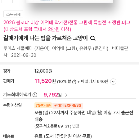
소득공제
2026 볼로냐 대상 이억배 작가전/전통 그림책 특별전 + 쟁반.머그
(대상도서 포함 국내서 2만원 이상)
갈매기에게 나는 법을 가르쳐준 고양이
루이스 세풀베다
(지은이),
이억배
(그림),
유왕무
(옮긴이)
바다출판
사
2021-09-30
정가
12,800원
11,520
판매가
원
(10% 할인) +
마일리지 640원
9,792
카드최대혜택가
원
수령예상일
양탄자배송
썬데이 EXPRESS
오늘(일) 22시까지 주문하면 내일(월) 아침 7시
출근전
배송
(중구 서소문로 89-31 )
변경
배송료
유료 (도서 1만5천원 이상 무료)