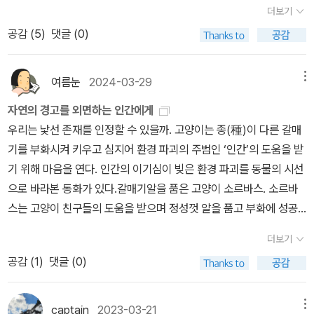
써?”라 여기는 분이 많을 테지만, 긴낮(하지)이 여름꼭대기요, 잔볕
더보기
(소서)하고 큰볕(대서) 사이에 여름이 조금씩 내려선다. 겨울에도 이
공감 (
5
)
댓글 (0)
얼개는 같다. 어제그제는 밤에 29℃여도 땀이 안 흘렀고, 낮에 31℃
여도 땀방울이 안 맺히더라. 낮밥을 차리고서 살짝 쉰 다음 뒤꼍과 고
샅에 돋은 풀을 조금 벤다. 낫으로 풀을 베면 풀내음이 그윽하다. 저녁
여름눈
2024-03-29
메뉴
에 두바퀴로 논두렁을 가르며 하늘을 보자니, 이제 빨래는 17:30이면
자연의 경고를 외면하는 인간에게
걷어야겠네. 《바다를 말하는 하얀 고래》를 읽으며 아쉽고 아리송했
우리는 낯선 존재를 인정할 수 있을까. 고양이는 종(種)이 다른 갈매
다. 흰고래를 말하고 싶다면 흰고래한테 물어볼 노릇인데, ‘흰고래 아
기를 부화시켜 키우고 심지어 환경 파괴의 주범인 ‘인간’의 도움을 받
닌 사람살이’를 꿰어맞췄다고 느꼈다. 바다를 들려주고 싶다면 바다
기 위해 마음을 연다. 인간의 이기심이 빚은 환경 파괴를 동물의 시선
한테서 이야기를 들을 일인데, ‘바다 아닌 서울살이’를 짜맞췄다고 느
으로 바라본 동화가 있다.갈매기알을 품은 고양이 소르바스. 소르바
꼈다. 바다도 바람도 고래도 헤엄이도 사람을 미워하거나 싫어해서
스는 고양이 친구들의 도움을 받으며 정성껏 알을 품고 부화에 성공
죽이려는 불길이 타오르지 않는다. 총칼을 끝없이 벼리는 얼뜬 우두
한다. 알에서 깨어난 갈매기의 이름은 아포르뚜나다. 어린 갈매기에
머리하고 허수아비만 불길이 타오를 뿐이다. 얼뜬 사람을 나무라려면
더보기
게 나는 법을 가르쳐주기 위해 소르바스와 고양이 친구들은 백과사전
누가 어떻게 얼뜨기인지 짚으면 된다. 애먼 흰고래를 괴롭히지 말자.
공감 (
1
)
댓글 (0)
에서 비행과 관련된 내용을 찾아낸다. 하지만 열일곱 번의 비행 시도
#LuisSepulvedaㅍㄹㄴ글 : 숲노래·파란놀(최종규). 낱말책을 쓴다.
는 모두 실패한다. 결국 소르바스는 고양이 세상 밖에서 인간의 도움
《새로 쓰는 말밑 꾸러미 사전》, 《미래세대를 위한 우리말과 문해력》,
을 받기로 한다. 그것은 ‘인간과 언어 소통을 하는 것은 절대 안 된
captain
2023-03-21
메뉴