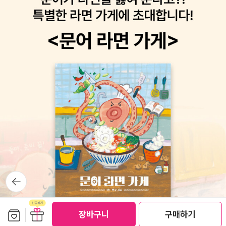
역되면서 본격적인 각광을 받기 시작했다. 그는 이 소설로 ‘띠그레 후
은 달랐으나, 그 격렬함은 똑같았다.”(152쪽) 이 책에서 가장 빛나는
안‘상을 받기도 하였다.- P160세뿔베다는 자연과 환경을 중시하
대목이다. 만물의 영장인 ‘인간’의 행복과 평화가 따르는 삶은 서로 다
는 환경작가다. 이 작품 역시그러한 내용을 문학적으로 형상화하
른 존재를 받아들이고 소통하는 일임을 다시 한번 강조한다. 여러분
고 있다. 어느 날 자신의 아이들에게 인간이 자연을 훼손함으로써 빚
도 이 책이 전하는 묵직한 울림을 들어보길 바란다.루이스 세뿔베다
어지는 폐해에 대해 이야기해주겠다고 스스로 약속한 것이 이 작품
지음, 유왕무 옮김 <갈매기에게 나는 법을 가르쳐준 고양이>(바다출
의 창작 동기라고 작가 스스로 밝히고 있듯이, 현대 문명이 야기한 자
판사, 2000)
연과 환경파괴의 문제를 다루고 있다.주인공인 고양이 소르바스와 갈
매기 켕가의 만남으로부터 시작되는 이 작품은, 동물들이 목격한 인
간에 의한 환경오염 실태를 적나라하게 고발하고 있다. 흑해의 기름
덩어리를 온 몸에 뒤집어쓴갈매기는 죽어가면서도 인간의 해양오
염 실태를 폭로하는가 하면,고양이들조차 인간의 근시안적 자연파
괴 행동을 측은하게 여긴다.의식적으로 또는 무의식적으로 저지르
는 환경오염에 대한 인간의실수와 무지를 꼬집고 있는 것이다.환경작
뒤로가
기
가로서의 세뿔베다의 모습은 다른 작품에서도 여실히 드러나고 있
다. 예를 들면, 《연애소설 읽는 노인》에서는 아마존 밀림의 한 촌락
보관함담기
선물하기
장바구니
구매하기
을 배경으로 다양한 인물군의 개성을 보여주면서, 생명의 근원이