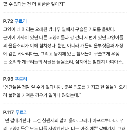
자이퉁)란 평가를 받았다.
할 수 있다는 건 더 희한한 일이지˝
P.72
푸르리
고양이 네 마리는 오래된 밤나무 밑에서 구슬픈 기도를 올렸다.
곧이어 가까이 있던 다른 고양이들과 강 건너 저편에 있던 고양이들
의 울음소리가 이에 합쳐졌다. 뿐만 아니라 개들의 울부짖음과 새장
에 갇힌 카나리아들, 그리고 둥지에 있는 참새들이 구슬프게 우짖
는 소리와 개구리들의 서글픈 울음소리, 심지어는 침팬지 마띠아스
의 어울리지 않는 불협화음까지도 고양이들의 울음소리와합쳐졌다.
함부르크에 있는 모든 집 안의 등불은 이미 꺼진 상태였다. 그날밤 항
P.95
푸르리
구의 주민들은 밤새 궁금해했다. 함부르크의 동물들을 갑자기사로잡
‘인간들은 정말 알 수가 없다니까. 좋은 의도를 가지고 한 일들이 오히
아버린 저 이상한 슬픔의 정체가 무엇인지.
려 불행을 가져온 경우가 얼마나 많았는데.˝
P.117
푸르리
˝넌 갈매기란다. 그건 침팬지의 말이 옳아. 그러나 아포르투나다. 우
리 고양이들은 모두 너를 사랑한단다. 너는 아주 예쁜 갈매기지. 그래