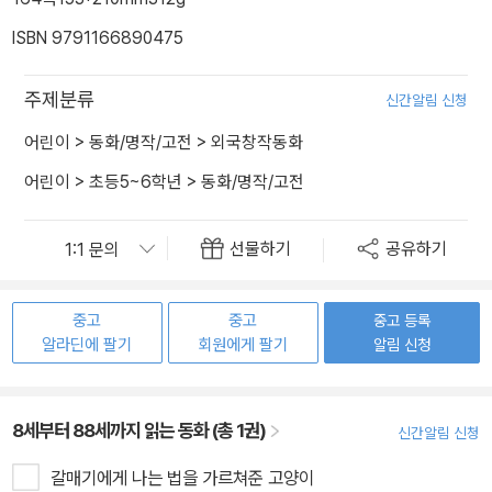
ISBN 9791166890475
주제분류
신간알림 신청
어린이
>
동화/명작/고전
>
외국창작동화
어린이
>
초등5~6학년
>
동화/명작/고전
선물하기
공유하기
중고
중고
중고 등록
알라딘에 팔기
회원에게 팔기
알림 신청
8세부터 88세까지 읽는 동화 (총 1권)
신간알림 신청
갈매기에게 나는 법을 가르쳐준 고양이