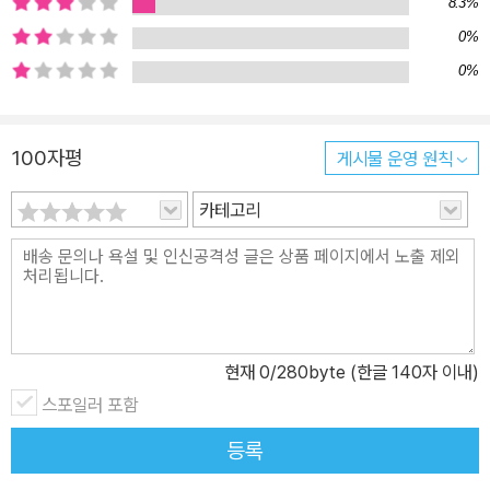
8.3%
간다. 그러나 새끼 갈매기에게 나는 법을 가르친다는 세 번째 약속은
0%
소르바스와 그의 친구들에게 만만치 않은 일이었다. 소르바스와 그
0%
친구들은 비행과 관련된 내용을 백과사전에서 찾아내서 아포르뚜나
다에게 가르쳐보지만 열일곱 차례의 비행 시도는 모두 실패로 끝난
다. 결국 소르바스는 고양이 세상 밖에서 누군가의 도움을 받기로 결
100자평
게시물 운영 원칙
심한다. 그것은 바로 인간에게 도움을 받는 방법이었다. 그러나 “인간
과 소통해서는 안된다”는 것은 고양이 사회의 금기였다. 마침내 항구
카테고리
의 고양이들은 소르바스에게 인간의 도움을 받아도 좋다는 결정을 내
렸고, 소르바스는 신뢰할 수 있는 유일한 인간인 한 시인에게 도움을
청한다. 비가 오는 어느 날 저녁, 항구의 고양이들과 시인은 새끼갈매
기의 첫 비행을 위해 산 미겔 성당의 난간으로 향한다. 첫 비행을 앞두
고 두려움에 떠는 아포르뚜나다에게 엄마 고양이 소르바스는 말한다.
현재
0
/280byte (한글 140자 이내)
“날개만으로 날 수 있는 건 아냐! 오직 날려고 노력할 때만이 날 수 있
스포일러 포함
지.” 마침내 아포르뚜나다는 난간을 박차고 비가 내리는 밤하늘을 세
차게 가르며 날아오른다. 아포르뚜나다를 바라보는 소르바스의 눈가
등록
에서는 빗물인지 눈물인지 알 수 없는 액체 방울들이 하염없이 흐르