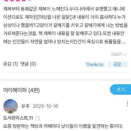
인간과 자연, 인간과 인간 사이의 관계의 회복이란 우리 시대의 화두
제목부터 동화같은 제목이 느껴진다.우리나라에서 유명했고 애니메
와 만나게 된다.” 우연을 통해서 고양이와 갈매기가 어떤 사정으로
이션으로도 제작된[마당을 나온 앎닭]과 내용이 거의 흡사하다.누가
어머니가 되고 자식이 되는지, 모이고 다투고 합심하며 갈매기를 키
상상이나 했을까?고양이가 갈매기를 키우고 갈매기에게 나는 방법을
워내는 과정과 품을 떠나 하늘로 날아오르기까지 인상적으로 내용을
가르쳐준다는것을. 책 제목이 내용을 잘 말해주고 있다.또한 내용안
꾸미고 있다. “우화라는 형식과 간결한 문체, 진지한 주제의식과 유
에는 인간들이 자연을 얼마나 망치는지인간의 욕심으로 동물들을 사
머가 절묘하게 통일”되었다는 평가에 전적으로 동의하게 되고, “전체
육하는지도 말하고 있다.동화같은 이야기라서 동심을 가진 어린아이
적으로 감동, 긴장, 교훈이 적절하게 섞여 있으며, 성인과 어린이 모두
더보기
도동심을 찾고싶은 어른들도 읽으면 좋을것 같다.
읽어볼 가치가 있는 훌륭한 이야기”라는 말에도 고개가 절로 끄덕여
공감 (
1
)
댓글 (0)
지게 된다.
쓰기
마이페이퍼 (4편)
우주
2025-10-16
메뉴
도서관리스트,11
요즘 방문하는 책방과 카페마다 냥이들의 이쁨을 발견하는 중이다.