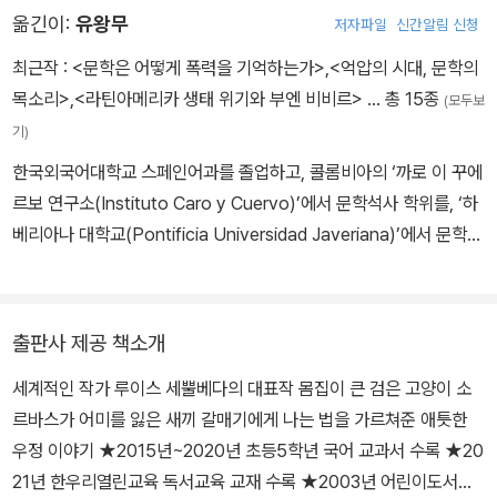
4), 『알라디노의 램프』(2008), 에세이 『길 끝에서 만난 이야기』(20
옮긴이:
유왕무
저자파일
신간알림 신청
대에 봄이 오면》으로 2020년 전미도서관협회ALA에서 주관하는 배
10) 등을 발표했다. 동화책 『생쥐와 친구가 된 고양이』(2012), 『느림
첼더 어워드Batchelder Award 어너리스트에 선정되었습니다. 한
최근작 :
<문학은 어떻게 폭력을 기억하는가>
,
<억압의 시대, 문학의
의 중요성을 깨달은 달팽이』(2013), 『자신의 이름을 지킨 개 이야기』
장의 그림이 어린이 마음에 오래 남아 있기를 바라면서 그림을 그립
목소리>
,
<라틴아메리카 생태 위기와 부엔 비비르>
… 총 15종
(2015) 등은 스페인과 이탈리아를 비롯한 전 세계 독자들에게 큰 사
(모두보
니다.
랑을 받고 있다. 2016년 헤밍웨이 문학상을 수상하며 ?강렬한 알레
기)
고리를 통해 우리 시대의 위기와 가치들을 은유적으로 의미심장하게
한국외국어대학교 스페인어과를 졸업하고, 콜롬비아의 ‘까로 이 꾸에
표현하는 동화를 썼다?는 평가를 받았다.
르보 연구소(Instituto Caro y Cuervo)’에서 문학석사 학위를, ‘하
베리아나 대학교(Pontificia Universidad Javeriana)’에서 문학박
사 학위를 받았다. 현재 배재대학교 스페인어·중남미학과 교수로 재
직하면서 중남미 문학과 문화를 연구하고 가르치고 있다. 저서로는
『백년의 고독, 마술적 리얼리즘으로 승화된 라틴아메리카의 역사』,
출판사 제공 책소개
『억압의 시대, 문학의 목소리』, 『단계별로 배우는 스페인어 독해』,
세계적인 작가 루이스 세뿔베다의 대표작 몸집이 큰 검은 고양이 소
『라틴아메리카 문화의 즐거움』(공저), 『라틴아메리카의 생태 위기와
르바스가 어미를 잃은 새끼 갈매기에게 나는 법을 가르쳐준 애틋한
부엔비비르』(공저) 등이 있고, 역서로는 『갈매기에게 나는 법을 가르
우정 이야기 ★2015년~2020년 초등5학년 국어 교과서 수록 ★20
쳐 준 고양이』, 『축구, 그 빛과 그림자』, 『포옹의 책』, 『꼬마 구스따보
21년 한우리열린교육 독서교육 교재 수록 ★2003년 어린이도서연
의 바보 일기』, 『메소아메리카 전통의 꼬스모비시온』 시리즈(공역)