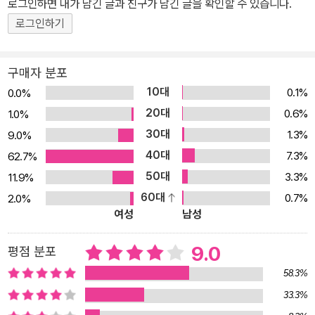
로그인하면 내가 남긴 글과 친구가 남긴 글을 확인할 수 있습니다.
성인과 어린이 모두 읽어볼 가치가 있는 훌륭한 이야기”(쥐트 도이치
로그인하기
자이퉁)란 평가를 받았다. 몸집이 큰 검은 고양이 소르바스, 어미를
잃은 새끼 갈매기에게 나는 법을 가르치다 한 갈매기가 함부르크 항
구 근처의 북해에서 기름에 오염된 물결에 휩쓸려버렸다. 끈적끈적한
구매자 분포
타르찌꺼기가 온몸에 묻어 숨구멍까지 막혀버린 갈매기. 마지막 남은
10대
0.1%
0.0%
힘을 다해 육지로 날아가다 결국 함부르크 항구의 어느 집 발코니에
20대
0.6%
1.0%
추락하고, 마침 발코니에서 일광욕을 즐기던 검은 고양이 소르바스와
30대
1.3%
9.0%
만나게 된다. 고양이 소르바스는 죽어 가는 갈매기에게 세 가지 약속
40대
7.3%
62.7%
을 한다. 첫째 갈매기가 낳게 될 알을 먹지 않고, 둘째 알을 잘 돌봐서
50대
3.3%
11.9%
부화할 수 있게 만들고, 셋째 새끼 갈매기가 태어나면 나는 법을 가르
60대
0.7%
2.0%
친다고 하는, 소르바스에게는 몹시 버거운 약속이었다. 그렇지만 소
여성
남성
르바스는 항구에 사는 고양이들의 명예를 걸고 약속을 하며, 세 가지
약속을 지키기 위해 최선을 다한다. 낯설고 힘든 상황에 부딪힌 소르
9.0
평점 분포
바스는 항구의 고양이 세끄레따리요, 꼴로네요, 사벨로또도의 도움을
58.3%
받는다. 소르바스는 친구들의 도움을 받으면서 알을 부화시키고, 태
33.3%
어난 새끼갈매기 아포르뚜나다와 함께 지내면서 온갖 난관을 극복해