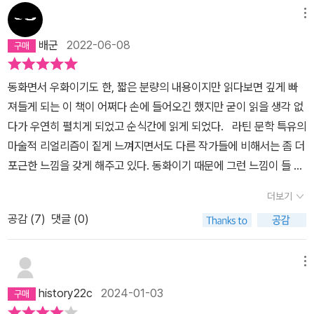
메뉴
배군
2022-06-08
동화면서 우화이기도 한, 짧은 분량의 내용이지만 읽다보면 깊게 빠
져들게 되는 이 책이 어쩌다 손에 들어오긴 했지만 굳이 읽을 생각 없
다가 우연히 펼치게 되었고 순식간에 읽게 되었다. 라틴 문학 특유의
마술적 리얼리즘이 짙게 느껴지면서도 다른 작가들에 비해서는 좀 더
포근한 느낌을 갖게 해주고 있다. 동화이기 때문에 그런 느낌이 들 수
도 있고, 작가만의 특징이자 개성일수도 있고. “갈매기와 고양이를
더보기
주인공으로 내세워, 낯선 존재들이 약속을 지켜나가는 과정을 통해
공감 (
7
)
댓글 (0)
하나의 존재로 화합해가는 여정”을 흥미롭게 다뤄내고 있다. “오염
된 바닷물 때문에 죽음을 맞게 된 갈매기가 우연히 만난 고양이에게
알을 보호하고, 새끼가 태어나면 나는 법을 가르쳐달라는 부탁을 하
메뉴
고 결국 죽는다. 이 상황으로부터 갈매기와의 약속을 지키기 위한 고
history22c
2024-01-03
양이의 여정이 펼쳐지고, 독자들은 그 여정을 통해 해맑은 서정성과