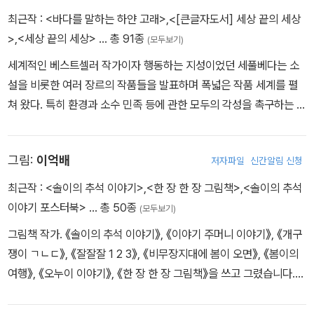
최근작 :
<바다를 말하는 하얀 고래>
,
<[큰글자도서] 세상 끝의 세상
>
,
<세상 끝의 세상>
… 총 91종
(모두보기)
세계적인 베스트셀러 작가이자 행동하는 지성이었던 세풀베다는 소
설을 비롯한 여러 장르의 작품들을 발표하며 폭넓은 작품 세계를 펼
쳐 왔다. 특히 환경과 소수 민족 등에 관한 모두의 각성을 촉구하는 사
회적 메시지를 담은 작품이 많다. 1949년 칠레에서 태어난 그는 피
노체트가 정권을 장악하자 당시 많은 칠레 지식인들이 그러했듯 오직
그림:
이억배
저자파일
신간알림 신청
목숨을 잃지 않기 위해 망명해야 했다. 수년간 라틴 아메리카 전역을
여행하며 글을 쓰고 환경 운동을 펼치다가 파리를 거쳐 독일로 이주
최근작 :
<솔이의 추석 이야기>
,
<한 장 한 장 그림책>
,
<솔이의 추석
했으며, 1997년 스페인 북부에 정착해 남은 생을 이곳에서 가족과
이야기 포스터북>
… 총 50종
(모두보기)
함께 보냈다. 2017년 5월, 27년 만에 칠레 국적을 회복했다. 세풀베
그림책 작가. 《솔이의 추석 이야기》, 《이야기 주머니 이야기》, 《개구
다는 1989년 『연애 소설 읽는 노인』으로 티그레 후안상을 수상하면
쟁이 ㄱㄴㄷ》, 《잘잘잘 1 2 3》, 《비무장지대에 봄이 오면》, 《봄이의
서 세계적 명성을 얻었다. 장편소설 『지구 끝의 사람들』(1989), 『귀
여행》, 《오누이 이야기》, 《한 장 한 장 그림책》을 쓰고 그렸습니다.
향』(1994), 『파타고니아 특급 열차』(1995), 『우리였던 그림자』(20
《세상에서 제일 힘센 수탉》, 《손 큰 할머니의 만두 만들기》, 《반쪽
09), 중단편 소설집 『외면』(1997), 『그림 형제 최악의 스토리』(200
이》, 《모기와 황소》, 《5대 가족》에는 그림을 그렸습니다. 《비무장지