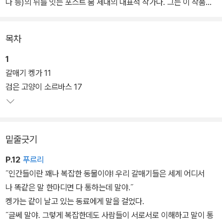
다 등)의 뒤를 잇는 포스트 붐 세대의 대표적 작가다. 그는 이 작품에
서 갈매기와 고양이를 주인공으로 내세워, 낯선 존재들이 약속을 지
켜나가는 과정을 통해 하나의 존재로 화합해가는 여정을 간결한 문체
목차
로 그려내고 있다.
1
오염된 바닷물 때문에 죽음을 맞게 된 갈매기가 우연히 만난 고양이
갈매기 켕가 11
에게 알을 보호하고, 새끼가 태어나면 나는 법을 가르쳐달라는 부탁
검은 고양이 소르바스 17
을 하고 결국 죽는다. 이 상황으로부터 갈매기와의 약속을 지키기 위
한 고양이의 여정이 펼쳐지고, 독자들은 그 여정을 통해 해맑은 서정
성과 인간과 자연, 인간과 인간 사이의 관계의 회복이란 우리 시대의
밑줄긋기
화두와 만나게 된다.
P.12
푸르리
우화라는 형식과 간결한 문체, 진지한 주제의식과 유머가 절묘하게
˝인간들이란 꽤나 복잡한 동물이야! 우리 갈매기들은 세계 어디서
통일된 이 작품은 1996년 유럽 최고의 베스트셀러가 됐으며, 독일의
나 똑같은 말 한마디면 다 통하는데 말야.˝
언론으로부터 “전체적으로 감동, 긴장, 교훈이 적절하게 섞여 있으며,
켕가는 같이 날고 있는 동료에게 말을 걸었다.
성인과 어린이 모두 읽어볼 가치가 있는 훌륭한 이야기”(쥐트 도이치
˝글쎄 말야. 그렇게 복잡한데도 사람들이 서로서로 이해하고 말이 통