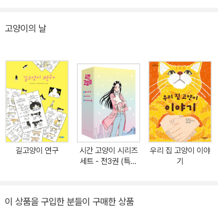
구회 추천도서 ※ 《갈매기에게 나는 법을 가르쳐준 고양이》 개정3판
등이 있다. 또한 「뒤틀린 세상에 대한 기억과 비판적 전망」 등, 라틴아
은 2000년 초판 출간 이후 바로잡아야 할 표기법을 국립국어원 표준
메리카의 폭력과 생태 문제를 다룬 다수의 논문을 발표했다.
고양이의 날
국어대사전에 준하여 작업했습니다. 작품 속에 등장하는 이름은 초판
과 동일하게 두었습니다. “날개만으로 하늘을 날 수 있는 건 아냐! 오
직 날려고 노력할 때만이 날 수 있는 거지.” “아기 갈매기야, 우리는
여태껏 우리와 같은 존재들만 받아들이며 사랑했단다. 우리가 아닌
다른 존재를 사랑하고 인정하진 못했어. 쉽지 않은 일이었거든. 하지
만 이젠 다른 존재를 존중하며 아낄 수 있게 되었단다. 네가 그걸 깨닫
게 했어. 너는 갈매기야. 고양이가 아니야. 그러니 너는 갈매기의 운명
을 따라야 해. 네가 하늘을 날게 될 때, 비로소 너는 진정한 행복을 느
낄 수 있을 거야. 그리고 네가 우리에게 가지는 감정과 너에 대한 우리
길고양이 연구
시간 고양이 시리즈
우리 집 고양이 이야
의 애정이 더욱 깊고 아름다워질 거란다. 그것이 서로 다른 존재들끼
세트 - 전3권 (특별
기
리의 진정한 애정이지.” -엄마 고양이가 아기 갈매기에게 “나는 어느
한정판)
날 나의 아이들에게 인간이 자연을 훼손함으로써 빚어지는 폐해에 대
해 이야기해주겠다고 스스로 다짐했다” -루이스 세뿔베다 “인간과
이 상품을 구입한 분들이 구매한 상품
자연의 화해를 중시하는 작가 루이스 세뿔베다의 철학 동화” 인간의