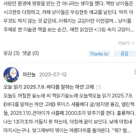
사람만 환경에 영향을 받는 건 아니라는 생각을 했다. 책방 냥이들은
시크한듯 다정하고, 카페 냥이들은 무심한듯 애교를 날린다. 딱히 아
무것도 하지 않는 것 같은데..이뤄지는 교감이란 이런걸까... 냥이를
주제로 한 미술관 책을 보는 순간.. 예전 읽었던 <그림 속의 고양이>
를 떠올렸다. 혹시 개정판인가 하고.. 그러다 알았다. '고양이' 란 제목
더보기
이 은근(?) 책 제목으로 많이 등장하고 있었다는 사실을... 고양이
공감 (
3
)
댓글 (0)
(만)을 주제로 한 책도 읽었던 기억도 난다. 아무것도 하지 않는 것 같
지만, 아무것도 하지 않는 것이 아니었다. 눈에보이지 않는 교감...10
월 희망도서는 고민없이 냥이미술관으로 결정^^
파란놀
2025-07-12
메뉴
오늘 읽기 2025.7.9. 바다를 말하는 하얀 고래
오늘도 까칠한 숲노래 씨 책읽기숲노래 오늘책오늘 읽기 2025.7.9.
《바다를 말하는 하얀 고래》 루이스 세풀베다 글/엄지영 옮김, 열린책
들, 2025.1.10.큰아이가 사흘째 2000조각 맞추기를 한다. 훌륭하다.
나는 1조각조차 거들지 못 하는데, 아침에 끝이 보인다. 낮에 마침내
마치시는구나. 엊그제부터 꺾이는 여름더위를 돌아본다. “뭐? 벌