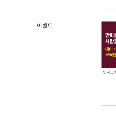
이벤트
만사모 