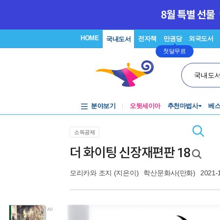
HOME
전자책
만권당
외국도서
국내도서
첫달무료
국내도
분야보기
오뒷세이아
추천마법사
베
소득공제
더 화이팅 신장재편판 18
모리카와 조지
(지은이)
학산문화사(만화)
2021-