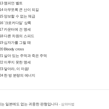
313 챔피언 벨트
 314 아무쪼록 큰 산이 되길
 315 양보할 수 없는 체급
316 '크로커다일' 상륙
 317 카운터에 건 맹세
 318 다른 차원의 스피드
 319 십자가를 그릴 때
20 Bloody cross
 321 살아 있는 주먹과 죽은 주먹
 322 이루지 못한 맹세
323 닿아라, 이 마음!
 324 한 방 분량의 에너지
터는 일본에도 없는 귀중한 판형입니다
- 삼의마법