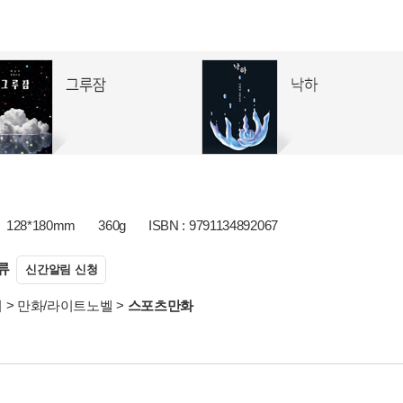
128*180mm
360g
ISBN : 9791134892067
류
신간알림 신청
서
>
만화/라이트노벨
>
스포츠만화