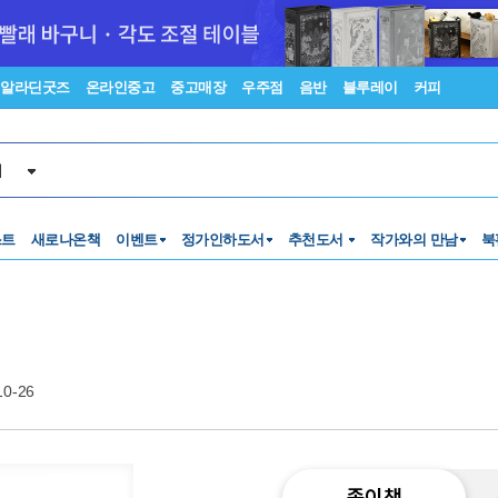
알라딘굿즈
온라인중고
중고매장
우주점
음반
블루레이
커피
서
스트
새로나온책
이벤트
정가인하도서
추천도서
작가와의 만남
북
10-26
종이책