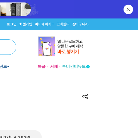
로그인
회원가입
마이페이지
고객센터
장바구니
(0)
투비컨티뉴드
펀드
북플
서재
창작플랫폼
투비컨티뉴드