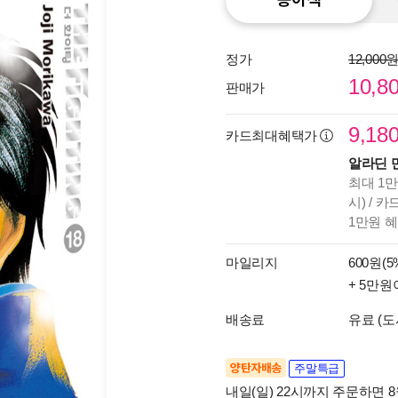
정가
12,000
10,8
판매가
9,18
카드최대혜택가
알라딘 
최대 1만
시) / 
1만원 
마일리지
600원(5
+ 5만원
배송료
유료 (도
양탄자배송
주말특급
내일(일) 22시까지 주문하면 8월