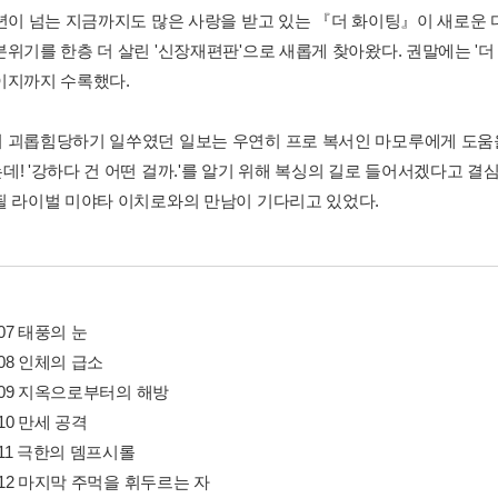
0년이 넘는 지금까지도 많은 사랑을 받고 있는 『더 화이팅』이 새로운
분위기를 한층 더 살린 '신장재편판'으로 새롭게 찾아왔다. 권말에는 '
이지까지 수록했다.
 괴롭힘당하기 일쑤였던 일보는 우연히 프로 복서인 마모루에게 도움을 
데! '강하다 건 어떤 걸까.'를 알기 위해 복싱의 길로 들어서겠다고 결
될 라이벌 미야타 이치로와의 만남이 기다리고 있었다.
307 태풍의 눈
308 인체의 급소
 309 지옥으로부터의 해방
310 만세 공격
 311 극한의 뎀프시롤
 312 마지막 주먹을 휘두르는 자