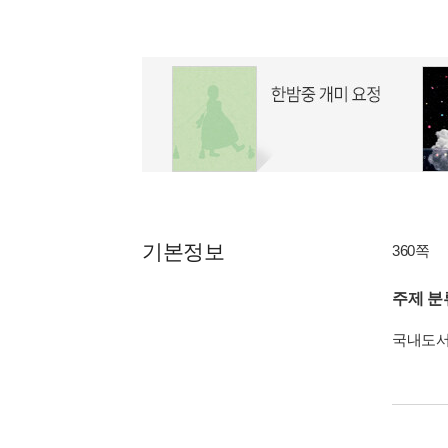
기본정보
360쪽
주제 분
국내도