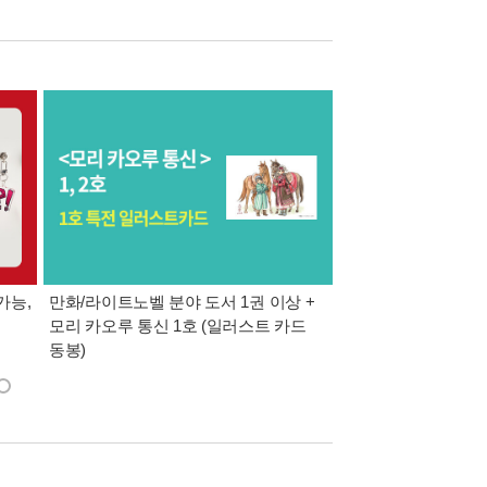
가능,
만화/라이트노벨 분야 도서 1권 이상 +
만사모 테마 2 : 완
모리 카오루 통신 1호 (일러스트 카드
동봉)