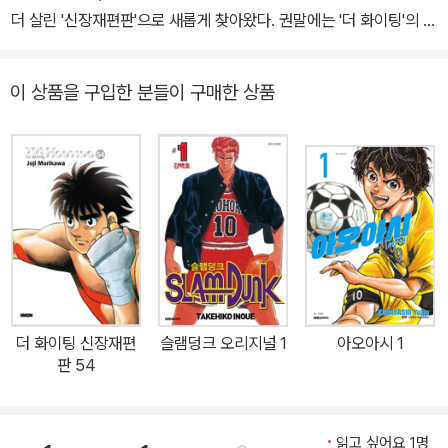
더 살린 '신장재편판'으로 새롭게 찾아왔다. 권말에는 '더 화이팅'의 스
토리와 캐릭터의 탄생 비화가 담긴 특별 페이지까지 수록! '더 화이
팅'의 팬들은 물론, 새롭게 접하게 될 독자들에게도 강력 추천하는 작
이 상품을 구입한 분들이 구매한 상품
품. 작품 내용 '학교에서 괴롭힘당하기 일쑤였던 일보는 우연히 프로
복서인 마모루에게 도움을 받게 된다. 그날 이후, 일보의 일상은 크게
바뀌었는데! '강하다 건 어떤 걸까.'를 알기 위해 복싱의 길로 들어서
겠다고 결심한 일보. 그 길에는, 서로에게 유일무이한 존재가 될 라이
벌 미야타 이치로와의 만남이 기다리고 있었다!
더 화이팅 신장재편
슬램덩크 오리지널 1
아오아시 1
판 54
읽고 싶어요 1명