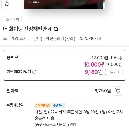
소득공제
더 화이팅 신장재편판 4
모리카와 조지
(지은이)
학산문화사(만화)
2020-10-16
종이책
12,000
원,
10%
10,800
원
+ 600원
9,180
원
카드최대혜택가
더보기
전자책
6,750
원
수령예상일
양탄자배송
주말특급
내일(일) 22시까지 주문하면 8월 10일 (월) 아침 7시
출근전 배송
(중구 서소문로 89-31 )
변경