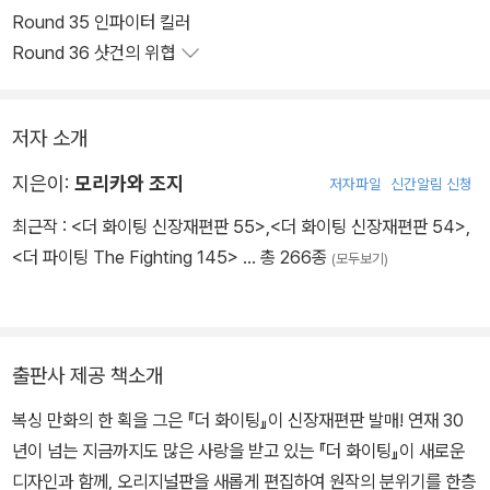
'강하다 건 어떤 걸까.'를 알기 위해 복싱의 길로 들어서겠다고 결심한
Round 35 인파이터 킬러
일보. 그 길에는, 서로에게 유일무이한 존재가 될 라이벌 미야타 이치
Round 36 샷건의 위협
로와의 만남이 기다리고 있었다.
저자 소개
지은이:
모리카와 조지
저자파일
신간알림 신청
최근작 :
<더 화이팅 신장재편판 55>
,
<더 화이팅 신장재편판 54>
,
<더 파이팅 The Fighting 145>
… 총 266종
(모두보기)
출판사 제공 책소개
복싱 만화의 한 획을 그은 『더 화이팅』이 신장재편판 발매! 연재 30
년이 넘는 지금까지도 많은 사랑을 받고 있는 『더 화이팅』이 새로운
디자인과 함께, 오리지널판을 새롭게 편집하여 원작의 분위기를 한층