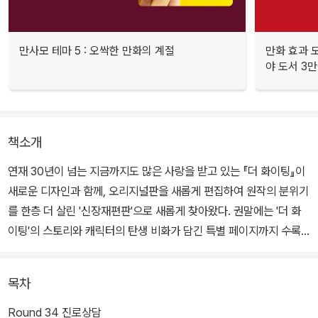
만사모 테마 5 : 오싹한 만화의 계절
만화 효과 모
야 도서 3만
책소개
연재 30년이 넘는 지금까지도 많은 사랑을 받고 있는 『더 화이팅』이
새로운 디자인과 함께, 오리지널판을 새롭게 편집하여 원작의 분위기
를 한층 더 살린 '신장재편판'으로 새롭게 찾아왔다. 권말에는 '더 화
이팅'의 스토리와 캐릭터의 탄생 비화가 담긴 특별 페이지까지 수록
했다.
목차
학교에서 괴롭힘당하기 일쑤였던 일보는 우연히 프로 복서인 마모루
에게 도움을 받게 된다. 그날 이후, 일보의 일상은 크게 바뀌었는데!
Round 34 진로상담