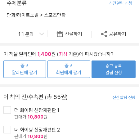
주제분류
신간알림 신청
만화/라이트노벨
>
스포츠만화
선물하기
공유하기
이 책을 알라딘에
1,400
원 (
최상
기준)에 파시겠습니까?
중고
중고
중고 등록
알라딘에 팔기
회원에게 팔기
알림 신청
이 책의 전/후속편 (총 55권)
신간알림 신청
더 화이팅 신장재편판 1
판매가
10,800
원
더 화이팅 신장재편판 2
판매가
10,800
원