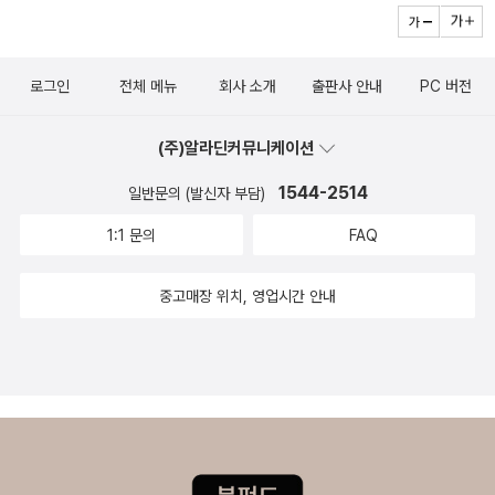
때 무서워서 떨고만 있던 자신이 한심하다고 생각해 류백산에게 맞서
기로 다짐한다.​이 정도만 해도 1권 내용의 절반은 보았다고 할 수 있
로그인
전체 메뉴
회사 소개
출판사 안내
PC 버전
다. 이후의 내용은 류백산과 인재의 싸움 장면, 그리고 그 싸움으로 인
해 '개화'하는 유의 모습을 담는다. 즉, 진정한 '더 복서'는 2권부터라
(주)알라딘커뮤니케이션
고 할 수 있겠다. 처음으로 벽을 느낀 천재 류백산, 드디어 움직이게
된 먼치킨 유, 성실한 노력파 인재까지. 세 명의 주인공의 앞날이 무척
1544-2514
일반문의 (발신자 부담)
궁금해졌다. ​사실 1권을 다 보고 나서 따로 웹툰을 찾아보았는데, 시
1:1 문의
FAQ
간 가는 줄 모르고 재밌게 봤다. 물론 손쉽게 볼 수 있고 내용이 빠르
게 업데이트되는 웹툰만 봐도 되겠지만, 단행본의 매력을 좋아해 어
중고매장 위치, 영업시간 안내
서 2권이 나왔으면 좋겠다고 생각했다.​​​* 대원씨아이로부터 무료로
도서를 제공받았습니다.