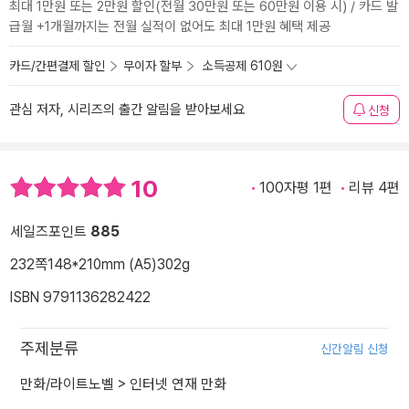
최대 1만원 또는 2만원 할인(전월 30만원 또는 60만원 이용 시) / 카드 발
급월 +1개월까지는 전월 실적이 없어도 최대 1만원 혜택 제공
카드/간편결제 할인
무이자 할부
소득공제 610원
관심 저자, 시리즈의 출간 알림을 받아보세요
신청
10
100자평 1편
리뷰 4편
세일즈포인트
885
232쪽
148*210mm (A5)
302g
ISBN 9791136282422
주제분류
신간알림 신청
만화/라이트노벨
>
인터넷 연재 만화