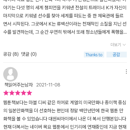
야기는 다섯 명의 세계 챔피언을 키워낸 전설의 트레이너 K가 자신이
마지막으로 키워낼 선수를 찾아 세계를 떠도는 중 한 체육관에 들르
면서 시작된다. 그곳에서 K는 류백산이라는 천재적인 소질을 지닌 선
수를 발견하는데, 그 순간 우연히 밖에서 또래 청소년들에게 폭행을
당할 위기에 놓인 소년을 보게 된다. 누가 봐도 약하고 공격력 제로인
더보기
그 소년에게서 뭔가를 발견한 듯 보이는 K. 대체 K는 소년에게서 무
공감 (
8
)
댓글 (0)
엇을 본 걸까. 웹툰을 단행본으로 제작하는 경우 매체의 차이 때문에
재미가 반감되는 경우가 없지 않은데, 이 만화는 초기 기획 단계부터
출판을 예정하고 작업했기 때문인지 웹툰 원작인데도 원래부터 단행
메뉴
본이었던 것처럼 매끄럽게 읽힌다. 흑백이 아니라 컬러로 인쇄되어
책읽어주는남자
2021-11-08
내용이 훨씬 생생하고 실감 나게 느껴지는 것 또한 장점이다. 주인공
3인방 유, 류백산, 인재의 캐릭터가 서로 다른 점도 흥미롭다. 1권에
웹툰책보다는 마블 디씨 같은 히어로 계열의 미국만화나 종이책 중심
서 유는 괴물 같은 신체 능력을 가지고 있으나 투쟁심, 명예욕, 지배욕
의 일본만화책을 더 선호하는 편인데 정말 백만년만에 한국 웹툰 만
등이 결여되어 있어 절대로 싸우지 않는 캐릭터로, 류백산은 천부적
화책을 볼 수 있었습니다 대원씨아이에서 나온 더 복서 단행본입니다
인 신체 능력을 믿고 함부로 날뛰는 캐릭터로, 인재는 프로 복서의 아
현재 더복서는 네이버 목요 웹툰에서 인기리에 연재중인데 지금 현재
들인데도 강한 상대에게 맞서는 걸 두려워하는 캐릭터로 그려진다.