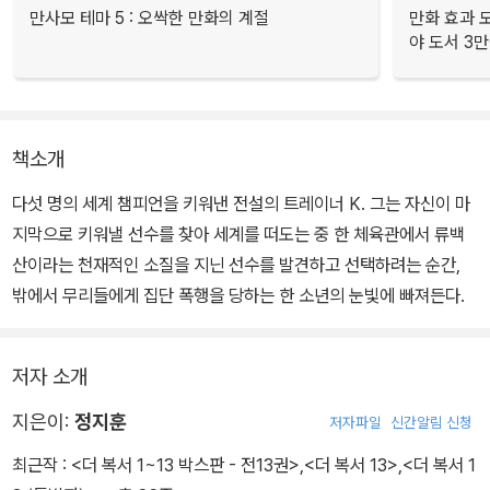
만사모 테마 5 : 오싹한 만화의 계절
만화 효과 모
야 도서 3만
책소개
다섯 명의 세계 챔피언을 키워낸 전설의 트레이너 K. 그는 자신이 마
지막으로 키워낼 선수를 찾아 세계를 떠도는 중 한 체육관에서 류백
산이라는 천재적인 소질을 지닌 선수를 발견하고 선택하려는 순간,
밖에서 무리들에게 집단 폭행을 당하는 한 소년의 눈빛에 빠져든다.
저자 소개
지은이:
정지훈
저자파일
신간알림 신청
최근작 :
<더 복서 1~13 박스판 - 전13권>
,
<더 복서 13>
,
<더 복서 1