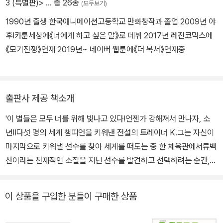
3 (특별판)>
… 총 26종
(모두보기)
1990년 출생 한국애니메이션고등학교 만화창작과 졸업 2009년 야
후!카툰세상에《너에게 하고 싶은 말》로 데뷔 2017년 레진코믹스에
《모기전쟁》연재 2019년~ 네이버 웹툰에《더 복서》연재중
출판사 제공 책소개
'이 별들은 모두 너를 위해 빛나고 있다!언젠가 강해져서 만나자, 소
년!!다섯 명의 세계 챔피언을 키워낸 전설의 트레이너 K.그는 자신이
마지막으로 키워낼 선수를 찾아 세계를 떠도는 중 한 체육관에서류백
산이라는 천재적인 소질을 지닌 선수를 발견하고 선택하려는 순간,밖
에서 무리들에게 집단 폭행을 당하는 한 소년의 눈빛에 빠져든다.소
년에게서 자신의 직감을 시험하고 확인한 K는 그에게 복싱을 해볼 것
이 상품을 구입한 분들이 구매한 상품
을 제안하는데…!!