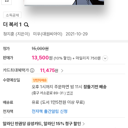
소득공제
더 복서 1
정지훈
(지은이)
미우(대원씨아이)
2021-10-29
정가
15,000원
13,500
판매가
원
(10% 할인) +
마일리지 750원
11,475
카드최대혜택가
원
수령예상일
양탄자배송
오후 1시까지 주문하면 밤 11시
잠들기전 배송
(중구 서소문로 89-31 )
변경
배송료
유료 (도서 1만5천원 이상 무료)
전자책
전자책 출간알림 신청
알라딘 만권당 삼성카드, 알라딘 15% 청구 할인