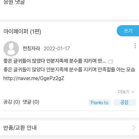
응원 댓글
리고 유능한 복서이기도 한 트레이너 K의 일심의 일격!!!! 오호~~ 통
동과 연출이 과장된 배틀 액션 만화의 느낌이었다. 그게 단점이라는
쾌한 장면으로 유와 K의 인연이 시작되는 운명적인 장면이라 하겠다.
뜻은 아니니 오해하지 마시길. 주먹이 오고 갈 때의 한 컷 한 컷이 생
순식간에 전투물과 같은 표현이다. K는 풀 파워인데 반해, 너무나 침
동감 넘쳤고 내용 또한 가슴을 뜨겁게 만들었다.​만화에는 크게 세 명
착한 유의 배경은 그저 고요한 흑백으로 표현되어 있다. 보통 존재가
쓰기
마이페이퍼 (1편)
의 주인공이 등장한다. 먼저 '유'가 있다. 무슨 생각을 하는지 도통 알
아님을 너무나 절실히 보여주는 장면이다. 너무 구차원적 표현이지
수 없고, 음침한 면도 있으며 누군가에겐 싸가지 없다는 평을 듣기도
만, 드래곤볼에서나 볼 수 있는 기와 파장이 표현이 되어 있는데, 워낙
천칭자라
2022-01-17
메뉴
한다. 그 때문에 학교폭력의 대상이 되기도 하는데, 그럼에도 별 저항
드래곤볼을 좋아하는 팬으로서 이렇게 만화에서만 볼 수 있는 액션
없이 맞기만 한다. 하지만 우연히 그를 보게 된 전설의 트레이너 K는
좋은 글귀들이 많았다 안분지족제 분수를 지키며 만...
씬을 볼 수 있다는 점에서 이 만화는 독자에게 '통쾌'와 함께 카타르시
그의 진가를 알아보고, 복싱을 하고 싶다면 언제든지 찾아오라고 말
좋은 글귀들이 많았다 안분지족제 분수를 지키며 만족할줄 아는 모습
스를 선사한다.​덧붙이자면, '더 복서'만의 액션 효과와 각종 상징성이
한다.다음은 '류백산'. 복싱을 시작한 지 2주밖에 되지 않았지만 국내
http://naver.me/GgePz2gZ
작풍에 녹아 있어 정지훈 작가의 세계에 점점 빠져들 수 밖에 없다.워
슈퍼 미들급 3위를 몰아붙일 정도로 강하며, K 역시 '이 정도의 천재
낙 줄거리 전개도 빠른 편이고, 스트레스 해소에도 큰 기여를 한 만화
더보기
성을 보는 건 오랜만이다'라고 평가한다. 하지만 류백산의 강함은 자
'더 복서'출판 만화로 읽는 느낌은 색다르지만, 물 흐르듯이 잘 읽혀서
공감 (
0
)
댓글 (0)
신의 우월함을 증명하기 위해 남들을 박살 내며 만들어진 것. 그 힘을
페이지 넘기는 친숙함을 다시금 느낄 수 있었다. 2권도 금방 나오길
이용해 약한 친구들을 괴롭히는 전형적인 양아치의 모습을 보이기도
비나이다.~~​하임뽕
한다.마지막은 '인재'. 밝고 단정한 느낌의 학생이지만 류백산의 타깃
반품/교환 안내
이 되어 그의 무리에게 온갖 멸시와 폭력을 당한다. 하지만 자신을 도
와준(도와주려고 한 건 아닌 듯하지만) 유가 대신 폭력의 타깃이 될