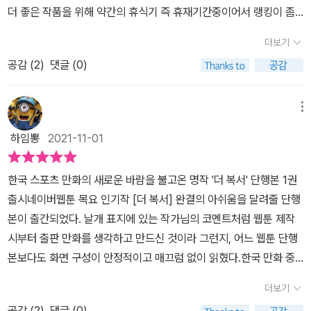
더 좋은 작품을 위해 약간의 휴식기 즉 휴재기간중이어서 랭킹이 좀
이들이 앞으로 어떤 이야기를 펼칠지 궁금하고 기대된다.
떨어져 3위지만 아마 정상 연재중일때는 당연히 1등이었을 것으로 짐
더보기
작됩니다단순 요일 랭킹 순위를 떠나 전체 네이버 웹툰 순위에서도
공감 (
2
)
댓글 (0)
충분히 상위권이겠죠분위기상 휴재기도 거의 다 끝나가는 것 같습니
다1권 기준으로 메인 주인공 캐릭터는 총 3명인데 그중에 2명이 초판
한정 클리어 일러스트 카드에 인쇄되어 증정되고 있습니다전 지금 책
메뉴
갈피로 사용하고 있습니다사실 권투를 소재로 한 웹툰 만화라고 해서
하임뽕
2021-11-01
록키 시리즈 생각하고 봤는데 제가 생각했던 것과는 완전히 다른 내
용이더군요고난과 역경을 이기고 자랑스러운 챔피언 자리에 오르는
한국 스포츠 만화의 새로운 바람을 불고온 명작 '더 복서' 단행본 1권
그런 흐뭇한 성공 스토리가 아니었던 것입니다물론 내용중에 그런 감
출시​네이버웹툰 목요 인기작 [더 복서] 완결의 아쉬움을 달려줄 단행
동 풀 스토리적인 느낌이 전혀 없는 것은 아니지만 그것을 압도하는
본이 출간되었다. 날개 표지에 있는 작가님의 코멘트처럼 웹툰 제작
것은 괴물같은 천재 복서의 등장입니다무려 한명도 아닌 두명이 동시
시부터 출판 만화를 생각하고 만드신 것이라 그런지, 어느 웹툰 단행
에 나오죠그런데 한명이 너무 강력해서 이건 먼치킨급이네요~ 늘 느
본보다도 화면 구성이 안정적이고 매끄럼 없이 읽혔다.한국 만화 중
끼는 것이지만 스포츠 만화에서 넘사벽 천재의 등장은 선택이 아닌
스포츠 만화는 2000년대 이후로 그렇다할만한 대표작을 읽어본 적
필수겠죠​각각의 개성이 전혀 다른 세명의 주인공 운명이 앞으로 어떻
더보기
이 없는 가운데(어디까지나 개인 의견이다) , 오랜만에 나온 스포츠
게 될까요 정말 흥미진진하네요 세명 다 응원하고 있지만 그중에 가
공감 (
2
)
댓글 (0)