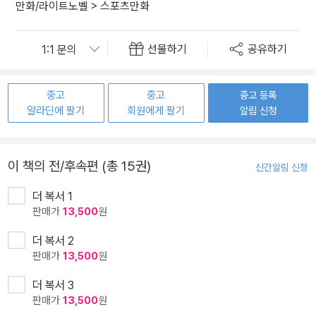
만화/라이트노벨
>
스포츠만화
선물하기
공유하기
중고
중고
중고 등록
알라딘에 팔기
회원에게 팔기
알림 신청
이 책의 전/후속편 (총 15권)
신간알림 신청
더 복서 1
판매가
13,500
원
더 복서 2
판매가
13,500
원
더 복서 3
판매가
13,500
원