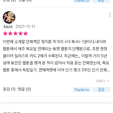
만화 '더 복서'는 네이버 웹툰 연재 시작부터 꾸준히 읽어 왔던 작품이
장 빌런스러운 나쁜 놈이 제일 눈에 띄네요이 웹툰 만화를 보면서 계
다.​통쾌를 넘어서 카타르시스를 선사하는 만화 물론 스포츠 만화도
속 감탄했던 것은 오리지널 권투 영화 못지 않은 놀라운 타격감입니
실제 기술이나 장면을 담은 현실성이 높은 작품과 만화적 상상력으로
메뉴
다웹툰이기에 가능한 것인지는 모르겠지만 만화속 인물들끼리의 펀
가장된 기술들이 접목된 판타지적 요소가 강한 작품으로 나눠지는데,
치 파괴력이 직간접적으로 생생하게 느껴질 정도입니다정말 미국 일
kaze
2021-11-11
웹툰 '더 복서'는 후자에 가까운 작품이다.​주인공 유는 음침한 분위기
본 만화에서는 느끼지는 못했던 그런 만화적 표현력이었습니다인기
와 무슨 생각을 하고 있는지 전혀 알 수 없는 오히려 삶의 의욕이 전혀
웹툰의 경우 드라마 또는 영화화 되는 경우가 요즘은 흔히 일이 되어
이번에 소개할 만화책은 정지훈 작가의 <더 복서> 1권이다.​네이버
안보이는 아이다. 같은 반 친구들이 건드려도 그저 맞서지 않고 그저
버렸는데 더 복서 역시 영상작업 이루어지면 어떻게 그려질지 무척이
웹툰에서 매주 목요일 연재되는 동명 웹툰의 단행본으로, 초판 한정
당하는 어쩔 수 없이 살아가는 것 같은 존재이다. 그런 유는 오히려 본
나 기대됩니다​
클리어 일러스트 카드 2매가 수록된다. 최근에는,, 이랄까 거의 5년
인이 가지고 있는 범접할 수 없는 능력을 발산하는 법을 모르고 살아
넘게 동안은 웹툰을 챙겨 본 적이 없어서 처음 듣는 만화였는데, 목요
가고 있다. 그 능력을 발화시킨 것이 바로 복싱계의 천재 트레이너 K
웹툰 중에서 독립일기, 연애혁명에 이어 인기 랭크 3위인 인기 만화
의 등장. 그는 선수 발굴을 위해 지인의 소개를 받던 중 유와 같은 학
였다. 뭐, 이렇게 단행본으로 나올 정도니 재미는 충분하겠지.책은 국
교로 난폭한 심성을 가진 학교 일진 류백산과 만난다. 백산의 호기로
더보기
내 웹툰답게 올 컬러이고, 오랜만에 오른쪽으로 읽는 형식이었다. 작
움과 자신 넘치는 풋워크와 자유로운 펀치 궤도를 보자 K는 백산을
공감 (
1
)
댓글 (0)
가의 말에 따르면 이 만화는 초기 기획부터 작업 과정을 출판 환경에
점찍지만, 우연히 보게 된 남고생들의 시비가 오고 가는 현장에서 맞
맞게 작업해서 웹툰으로 보는 것보다 더 높은 완성도로 감상할 수 있
기만 하는 유를 보게 된다. 누가 봐도 맞고만 있는 유, 주먹이 너무 느
을 것이라 한다.만화는 제목에서 알 수 있듯이, 복싱을 주제로 한 스포
려서 지루함이라는 감정을 읽어낸 K의 관심은 그새 유에게 향한다.그
츠 만화이다. 물론 일반적인(현실적인) 스포츠 만화라기보단 좀 더 행