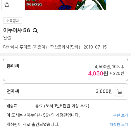
소득공제
이누야샤 56
완결
다카하시 루미코
(지은이)
학산문화사(만화)
2010-07-15
종이책
4,500
원,
10%
4,050
원
+ 220원
전자책
3,600
원
배송료
유료 (도서 1만5천원 이상 무료)
이 도서는 <
이누야샤 56
>의 개정판입니다.
구판 보기
개정판이 새로 출간되었습니다.
개정판 보기