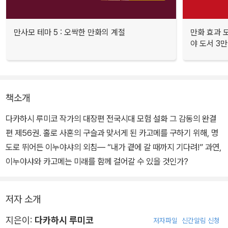
만사모 테마 5 : 오싹한 만화의 계절
만화 효과 모
야 도서 3만
책소개
다카하시 루미코 작가의 대장편 전국시대 모험 설화 그 감동의 완결
편 제56권. 홀로 사혼의 구슬과 맞서게 된 카고메를 구하기 위해, 명
도로 뛰어든 이누야샤의 외침― “내가 곁에 갈 때까지 기다려!” 과연,
이누야샤와 카고메는 미래를 함께 걸어갈 수 있을 것인가?
저자 소개
지은이:
다카하시 루미코
저자파일
신간알림 신청