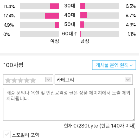
30대
6.5%
11.4%
40대
8.7%
17.4%
50대
4.3%
4.9%
60대
1.1%
0%
여성
남성
100자평
게시물 운영 원칙
카테고리
현재
0
/280byte (한글 140자 이내)
스포일러 포함