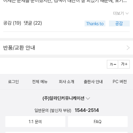
어제는 문제를 준비했지만, 검색이 대단히 잘 되었기 때문에, 포기하
고 오늘은 한동안 보지 않았던 책을 뒤져보고 문제를 준비했습니다.
더보기
검색을 하셔도 되지만, 이 문제는 제가 낸 문제이기 때문에 같은 문제
공감 (
19
)
댓글 (22)
는 없을 것으로 생각합니다.^^ 아무거나 찍으셔도 25퍼센트의 확률
로는 맞을 수 있다는 것을 생각하시고 대충 찍으셔도 좋겠습니다. **
**************************** 오늘의 퀴즈입니다. 만화 <
반품/교환 안내
이누야샤>에서 이름만 가져왔습니다. 셋쇼마루의 아버지는 100년
전에 가출한 이래 생사가 불명한 상태입니다. 어느 날 셋쇼마루는 철
쇄아를 판매한다는 전화를 받고 기쁜 마음에 즉시 거액을 송금했으
나, 송금을 확인하고 잠적하여 철쇄아는 보내주지 않았습니다. 그리
로그인
전체 메뉴
회사 소개
출판사 안내
PC 버전
하여 마구 화를 내던 어느 날, 어머니로부터 아버지의 재산목록에 (낡
긴 했지만) 진품 철쇄아가 있다는 사실을 알게 되었습니다. 셋쇼마루
(주)알라딘커뮤니케이션
는 아버지의 제1순위 상속인에 해당되기 때문에, 법원에 ****을 청
구하여, 철쇄아를 상속받고자 합니다. ****는 무엇일까요. 1. 상속신
1544-2514
일반문의 (발신자 부담)
고2. 실종선고3. 부재신고4. 호적정리 오늘의 정답은 저녁에 공개합
1:1 문의
FAQ
니다.^^