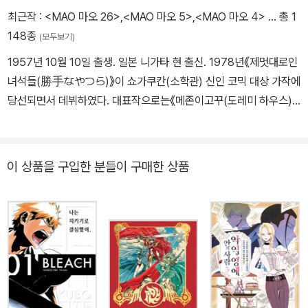
최근작 :
<MAO 마오 26>
,
<MAO 마오 5>
,
<MAO 마오 4>
… 총 1
148종
(모두보기)
1957년 10월 10일 출생. 일본 니가타 현 출신. 1978년《제멋대로인
녀석들(勝手なやつら)》이 쇼가쿠칸(소학관) 신인 코믹 대상 가작에
당선되면서 데뷔하였다. 대표작으로는《메존이고꾸(도레미 하우스)》
(1982), 《란마 1/2》, 《인어의 상처》 《인어의 숲》 《이누야샤(견야
차)》등이 있으며 일본을 대표하는 작가로 전세계 많은 이들의 사랑을
받고 있다.
이 상품을 구입한 분들이 구매한 상품