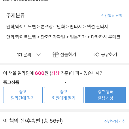
주제분류
신간알림 신청
만화/라이트노벨
>
본격장르만화
>
판타지
>
액션 판타지
만화/라이트노벨
>
만화작가파일
>
일본작가
>
다카하시 루미코
선물하기
공유하기
이 책을 알라딘에
600
원 (
최상
기준)에 파시겠습니까?
중고상품
-
중고
중고
중고 등록
알라딘에 팔기
회원에게 팔기
알림 신청
이 책의 전/후속편 (총 56권)
신간알림 신청