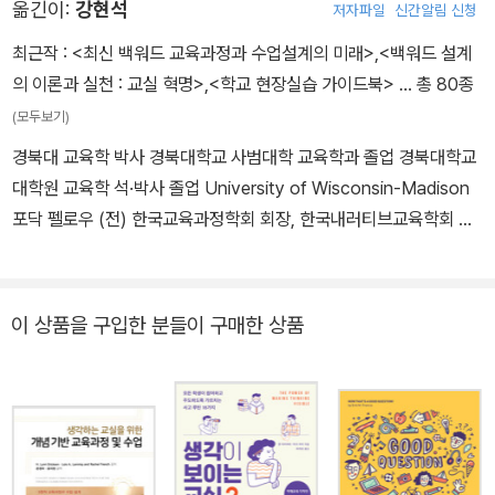
옮긴이:
강현석
저자파일
신간알림 신청
n Visit Team Leader, Consultant, Workshop Leader 그리고 I
BEN Trainer로 활동하고 있습니다. 또한 한동대학교 교육대학원 IB
최근작 :
<최신 백워드 교육과정과 수업설계의 미래>
,
<백워드 설계
EC(International Baccalaureate Educator Certificate) 프로
의 이론과 실천 : 교실 혁명>
,
<학교 현장실습 가이드북>
… 총 80종
그램 강사로 IB 교사를 양성하고 있습니다. Harvard Business Sc
(모두보기)
hool에서 School Management and Leadership Certificate을
경북대 교육학 박사 경북대학교 사범대학 교육학과 졸업 경북대학교
취득하고, 부산 남성초등학교의 헤드마스터로 재직하며 교사와 학부
대학원 교육학 석·박사 졸업 University of Wisconsin-Madison
모가 협력하여 학습자의 주도성을 지원하는 학습 공동체를 만들어 가
포닥 펠로우 (전) 한국교육과정학회 회장, 한국내러티브교육학회 회
기 위해 노력하고 있습니다.
장 (현) 한국국제바칼로레아(IB)교육학회 회장 | 경북대 교육학과 교
수
이 상품을 구입한 분들이 구매한 상품