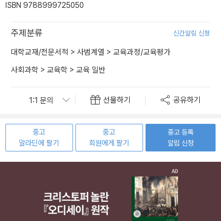
ISBN 9788999725050
주제분류
신간알림 신청
대학교재/전문서적
>
사범계열
>
교육과정/교육평가
사회과학
>
교육학
>
교육 일반
선물하기
공유하기
중고
중고
중고 등록
알라딘에 팔기
회원에게 팔기
알림 신청