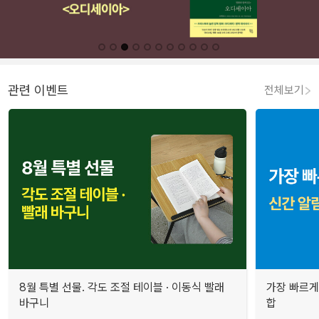
관련 이벤트
전체보기
8월 특별 선물. 각도 조절 테이블 · 이동식 빨래
가장 빠르게
바구니
합