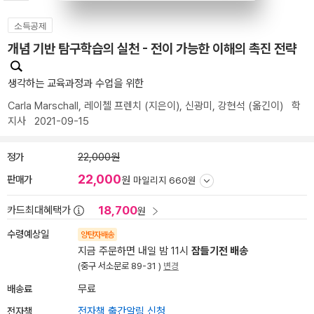
소득공제
개념 기반 탐구학습의 실천 - 전이 가능한 이해의 촉진 전략
생각하는 교육과정과 수업을 위한
Carla Marschall
,
레이첼 프렌치
(지은이),
신광미
,
강현석
(옮긴이)
학
지사
2021-09-15
정가
22,000원
22,000
판매가
원
마일리지 660원
18,700
카드최대혜택가
원
수령예상일
양탄자배송
지금 주문하면 내일 밤 11시
잠들기전 배송
(중구 서소문로 89-31 )
변경
배송료
무료
전자책
전자책 출간알림 신청