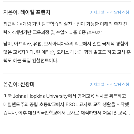
지은이:
레이첼 프렌치
저자파일
신간알림 신청
최근작 :
<개념 기반 탐구학습의 실천 - 전이 가능한 이해의 촉진 전
략>
,
<개념기반 교육과정 및 수업>
… 총 6종
(모두보기)
남미, 아프리카, 유럽, 오세아니아주의 학교에서 일한 국제적 경험이
많은 교육자이다. 린 에릭슨, 오리스 래닝과 함께 발표도 하고 교사 훈
력도 하는 독입 컨설턴트이다.
옮긴이:
신광미
저자파일
신간알림 신청
미국 Johns Hopkins University에서 영어교육 석사를 취득하고
메릴랜드주의 공립 초등학교에서 ESOL 교사로 교직 생활을 시작했
습니다. 이후 대전외국인학교에서 교사로 재직하면서 처음 IB 교육을
접하고 학습자 주도의 개념 기반 탐구 학습의 매력에 빠지게 되었습
니다. IB 교육을 의미 있게 실행한 경험을 바탕으로 IB Authorizatio