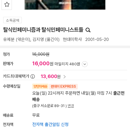
소득공제
탈식민페미니즘과 탈식민페미니스트들
유제분
(엮은이),
김지영
(옮긴이)
현대미학사
2001-05-20
정가
16,000원
16,000
판매가
원
마일리지 480원
13,600
카드최대혜택가
원
수령예상일
양탄자배송
썬데이 EXPRESS
오늘(일) 22시까지 주문하면 내일(월) 아침 7시
출근전
배송
(중구 서소문로 89-31 )
변경
배송료
무료
전자책
전자책 출간알림 신청