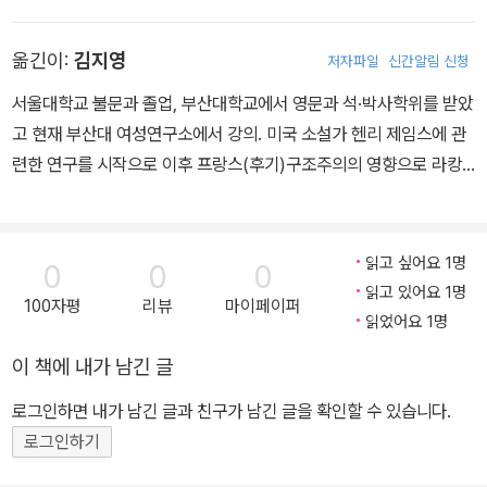
포스트식민주의, 미시사, 인류학과의 관계에서 페미니즘 문학을 연구
했으며 2000년 이후에는 영미 청소년문학 연구를, 최근에는 뉴로문
옮긴이:
김지영
저자파일
신간알림 신청
학 연구에 집중하고 있다. 기본적으로 소수자 문학연구에 관심을 갖
고 있다. 주요 저서로는 『페미니즘의 경계와 여성문학 다시 읽기』(서
서울대학교 불문과 졸업, 부산대학교에서 영문과 석·박사학위를 받았
울대 출판부, 2001)가, 번역서로는 『순수와 위험: 오염과 금기 개념
고 현재 부산대 여성연구소에서 강의. 미국 소설가 헨리 제임스에 관
의 분석』(공역, 현대미학사, 1997), 『치즈와 구더기』(공역, 문학과
련한 연구를 시작으로 이후 프랑스(후기)구조주의의 영향으로 라캉,
지성사, 2001년 학술원 우수학술도서), 『제프가 집에 돌아왔을 때』
들뢰즈, 아감벤, 바디우 등을 연구했고, 현재 정동 이론과 잠재성의 현
(공역, 문학과 지성사, 2009년 책따세 추천도서)가, 편역서로는 『탈
실화에 대한 연구 중이다. 공역서『 탈식민페미니즘과 탈식민페미니
식민페미니즘과 탈식민페미니스트들』(공역, 현대미학사, 2002년 문
스트들』,『 정동 이론』, 논문「 이미지의 실재성」, 「이미지의 잠재성」 등
읽고 싶어요 1명
0
0
0
화관광부 우수학술도서) 와 다수의 논문이 있다.
다수가 있다.
읽고 있어요 1명
100자평
리뷰
마이페이퍼
읽었어요 1명
이 책에 내가 남긴 글
로그인하면 내가 남긴 글과 친구가 남긴 글을 확인할 수 있습니다.
로그인하기