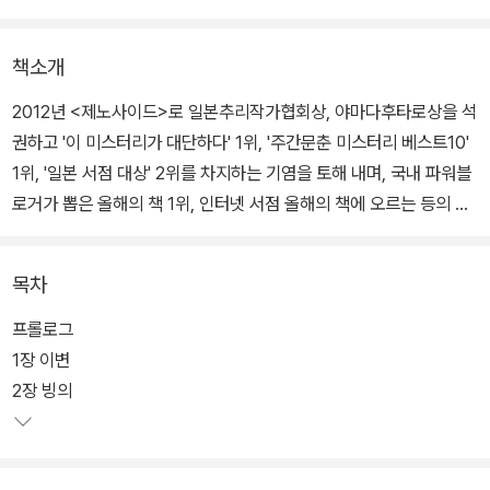
책소개
2012년 <제노사이드>로 일본추리작가협회상, 야마다후타로상을 석
권하고 '이 미스터리가 대단하다' 1위, '주간문춘 미스터리 베스트10'
1위, '일본 서점 대상' 2위를 차지하는 기염을 토해 내며, 국내 파워블
로거가 뽑은 올해의 책 1위, 인터넷 서점 올해의 책에 오르는 등의 저
력을 발휘한 다카노 가즈아키의 장편 소설.
목차
다카노 가즈아키는, 밀도 있는 구성과 속도감 있는 전개뿐 아니라 사
회문제를 심도 있게 다루는 작품을 연달아 발표하여 사회파 미스터리
프롤로그
의 선두주자로 주목받아왔다. 이번에 출간된 <K.N의 비극>에서 임
1장 이변
신과 중절이라는 민감한 소재를 흥미로운 스토리에 담아 냄으로써 또
2장 빙의
한 번 독자들에게 깊이 있는 메시지를 던진다.
젊은 나이에 일약 베스트셀러 작가 자리에 오른 슈헤이는 새로운 맨