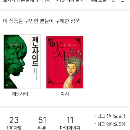
로거가 뽑은 올해의 책 1위, 인터넷 서점 올해의 책에 오르는 등의 저
을 선정하는 ‘일본 서점 대상’에서 2위에 오르는 영예를 누렸다. 202
력을 발휘한 다카노 가즈아키의 장편 소설『K·N의 비극』이 드디어 출
2년, 『제노사이드』 이후 11년 만에 출간한 장편소설 『건널목의 유령』
간되었다. 사형 제도를 다룬 『13계단』으로 에도가와 란포 상을 수상
이 상품을 구입한 분들이 구매한 상품
으로 이듬해 제169회 나오키상 후보에 올랐다.
과 함께 수상작 역대 최단 100만 부를 돌파하며 화려하게 데뷔한 다
카노 가즈아키는, 밀도 있는 구성과 속도감 있는 전개뿐 아니라 사회
문제를 심도 있게 다루는 작품을 연달아 발표하여 사회파 미스터리의
선두주자로 주목받아왔다. 이번에 출간된 『K·N의 비극』에서 임신과
중절이라는 민감한 소재를 흥미로운 스토리에 담아 냄으로써 또 한
번 독자들에게 깊이 있는 메시지를 던진다. 그녀의 안에 누군가가 있
다! 날카로운 문제의식이 돋보이는 색다른 미스터리 서스펜스 걸작
젊은 나이에 일약 베스트셀러 작가 자리에 오른 슈헤이는 새로운 맨
션을 구입하고 아내 가나미와의 행복한 삶을 꿈꾼다. 그러던 어느 날
제노사이드
야시
임신한 사실을 알게 된 가나미가 기뻐하며 남편에게 소식을 전하지
만, 슈헤이는 불안정한 직업과 맨션을 구입하는 데 탕진한 재산 때문
에 좀 더 여유가 생긴 다음에 아이를 갖자며 중절 수술을 제안한다. 가
읽고 싶어요 8명
23
51
11
나미는 괴로워하면서도 마지못해 수긍한다. 그러나 이후 가나미에게
읽고 있어요 5명
100자평
리뷰
마이페이퍼