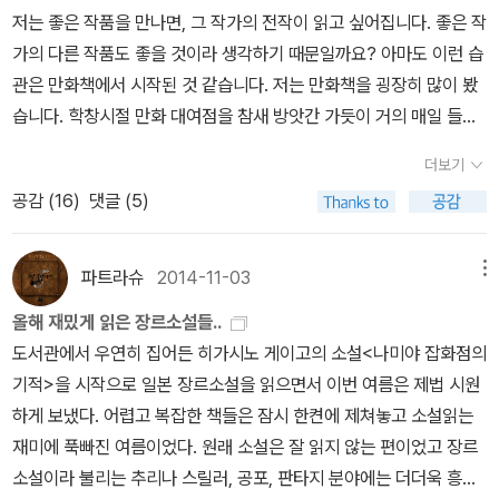
등 통화해야 할 사람들은 많았다. 20통 이상의 통화를 했고, 통화 시
저는 좋은 작품을 만나면, 그 작가의 전작이 읽고 싶어집니다. 좋은 작
간은 대부분 5분을 넘겼고, 가장 긴 통화는 40분 가량이었다.다행히
가의 다른 작품도 좋을 것이라 생각하기 때문일까요? 아마도 이런 습
전화 업무를 통해 해결하려던 부분들은 대부분 잘 풀렸다. 출근을 하
관은 만화책에서 시작된 것 같습니다. 저는 만화책을 굉장히 많이 봤
진 않았지만, 퇴근 시간 무렵 나도 자체적으로 일을 접었다. 밀려 있는
습니다. 학창시절 만화 대여점을 참새 방앗간 가듯이 거의 매일 들렀
엄청난 서류 작업이 마음에 걸렸지만, 그래도 전화로 해결한 일들이
습니다. 좋아하는 작품의 신간이 나왔을 때의 기쁨. 아마 아시는 분은
있으니 마음이 아주 불편하지는 않았다.그리고 오늘 아침, 눈을 뜨니
더보기
아실 겁니다. 항상 재미있는 만화책을 찾다보니 우연히 '좋은 작가의
어제보다 훨씬 더 증상이 좋아졌다. 드디어 조심스레 팔을 움직일 수
공감 (
16
)
댓글 (5)
작품은 대부분 좋다.' 라는 것을 깨닫게 되었나 봅니다. 물론, 예외는
있었다. 절대 올려지지 않던 팔이 이젠 귀에 닿을 만큼 올라갔다. 몸을
있지만요. 그래서인지 영화를 볼 때도 좋아하는 배우나 좋아하는 감
일으켜 친구가 보내준 볼빨간 사춘기의 신곡들을 들으며 스트레칭을
독의 작품을 위주로 선택할 때가 많습니다. <서유기 선리기연>을 보
파트라슈
2014-11-03
메뉴
했다. 노래는 아직 귀에 익지 않아서인지 아주 좋은 줄 모르겠는데, 목
고, 주성치의 영화를 모조리 봤었습니다. 주성치영화가 아니라면 도
소리는 참 좋다! 왠지 저 목소리로 들으면 뽕짝이라도 아주 좋을 것 같
올해 재밌게 읽은 장르소설들..
저히 봐줄 수 없는 영화도 있었지만, 그래도 팬심으로 즐겁게 봤습니
다.노트북을 켜고 급한 메일 확인하고 간단한 업무를 하면서, 통증이
도서관에서 우연히 집어든 히가시노 게이고의 소설<나미야 잡화점의
다. 영화 <스윙걸즈>를 보고 우에노 주리에 빠져서 우에노 주리의 영
줄어서 다행이긴 한데, 이거 또 일하다보면 다시 근육이 굳을테고, 그
기적>을 시작으로 일본 장르소설을 읽으면서 이번 여름은 제법 시원
화와 드라마를 섭렵하기도 했습니다. 저는 아직도 주성치와 우에노
러면 또 아픈거 아닌가 싶은 걱정이 든다. 여전히 승모근의 피로는 그
하게 보냈다. 어렵고 복잡한 책들은 잠시 한켠에 제쳐놓고 소설읽는
주리의 팬입니다. 정말 많은 시간을 함께했으니까요. 그렇게 만화책,
대로였고, 손을 대기만 해도 아팠다. 무리하지 말아야 하는데, 연휴가
재미에 푹빠진 여름이었다. 원래 소설은 잘 읽지 않는 편이었고 장르
영화를 저자나 감독, 혹은 배우를 기준으로 선정해서 보았습니다. 물
끝나면 몰려들 그 어마어마한 일을 다 어떻게 해야 할까?연휴 시작!
소설이라 불리는 추리나 스릴러, 공포, 판타지 분야에는 더더욱 흥미
론, 작품을 기준으로 본 만화나 영화도 많습니다. 책도 마찬가지입니