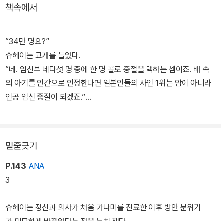
책속에서
션을 구입하고 아내 가나미와의 행복한 삶을 꿈꾼다. 그러던 어느 날
임신한 사실을 알게 된 가나미가 기뻐하며 남편에게 소식을 전하지
만, 슈헤이는 불안정한 직업과 맨션을 구입하는 데 탕진한 재산 때문
“34만 명요?”
에 좀 더 여유가 생긴 다음에 아이를 갖자며 중절 수술을 제안한다.
슈헤이는 고개를 들었다.
“네. 임신부 네다섯 명 중에 한 명 꼴로 중절을 택하는 셈이죠. 배 속
가나미는 괴로워하면서도 마지못해 수긍한다. 그러나 이후 가나미에
의 아기를 인간으로 인정한다면 일본인들의 사인 1위는 암이 아니라
게 다른 여성의 의식이 나타나는 이변이 벌어지고 정신과 의사인 이
인공 임신 중절이 되겠죠.”
소가이라 그녀를 돕기 위해 나서면서 사태는 겉잡을 수 없이 급변한
슈헤이는 입을 꾹 다문 채 살처분을 당하는 반려동물을 생각했다. 주
다. 과연 가나미에게 깃든 여성이 중절을 거부하기 위해 생긴 다른 인
인이 내버려 안락사를 당하는 개와 고양이 수는 각 약 30만 마리였
격인가 아니면 유령이 빙의한 것인가?
다. 이 나라에는 처분되는 개나 고양이보다 중절당하는 태아 수가 훨
밑줄긋기
씬 많은 걸까?
P.143
ANA
3
슈헤이는 정신과 의사가 처음 가나미를 진료한 이후 방안 분위기
가 미묘하게 바뀌었다는 점을 눈치 챘다.