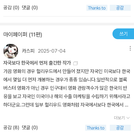
보일드 카테고리의 스타일에 포함되는 듯 한데, 평소 매우 고전적인
껴졌다. 다카노 가즈아키 작가는 13계단에서 사형수의 공포심을 생생
공감 (
0
)
댓글 (0)
미장센의 본격 미스테리물을 선호하는 나에게도 매우 매력적인 작품
하게 묘사하고 탄탄한 구성의 스토리텔링을 통해 독자에게 충격과 몰
이었다. 등장인물들의 성격과 개별적 비하인드 스토리가 어떠한 반전
입을 선사했다. 그러나 이 KN의 비극은 13계단처럼 잘 읽히지 않는
을 위해 매우 치밀하게 설정되고 설명되는 보편적인 미스테리물은 아
다. 다소 딱딱하게 느껴지는 문장은 물론이고 무엇보다도 반복되는
쓰기
마이페이퍼 (11편)
니다. 그러나 전체적 구성이 탄탄하며, 담아내고자 하는 정보, 메시지
구성, 쓸데없는 지면의 낭비가 가독성을 흐려 반복되는 이야기에 곧
와 풀어가려 한 메인스토리는 완벽하게 집필한 것으로 보인다. 작품
잘 지루함을 느끼고 책을 덮게되고는 했다. 의사인 이소가이는 계속
카스피
2025-07-04
메뉴
의 분위기는 매우 강렬하며, 숨이 조여오는 긴박함이 전반적이다. 때
해서 슈헤이의 아내인 가나미에게 찾아온 정신병이 무엇인지 찾아내
문에 미스테리 매니아들 중에서도 고전적 분위기가 내뿜는 스산함을
자국보다 한국에서 먼저 출간한 작가
려고 노력한다. 가나미의 상태를 해명하는 것은 이 작품에서 꼭 필요
좋아하는 독자들은 크게 선호하지 않을 수 있다. 나 역시도 다카노 작
가끔 영화의 경우 헐리우드에서 만들어 졌지만 자국인 미국보다 한국
한 장면이지만, 의학서를 뒤지다가 결국 '답이 나오지 않는다'로 끝나
가의 작품은 13계단과 이 작품만을 강력 추천하고 싶으며, 이 작품보
에서 몇일 더 먼저 개봉하는 경우가 종종 있습니다.일반적으로 블록
는 내용도, 결과도 다르지 않은 장면이 여러 번 반복되어 몰입도와 가
다도 더 공상적인 소재들로 집필한 다른 몇 작품들은 크게 선호하진
버스터 영화가 아닌 경우 인구대비 영화 관람객수가 많은 한국의 반
독성을 낮춘다. 사형수의 오명을 벗기기 위하여 사형 제도에 대해 알
않는다. 다만 이러한 취향은 매우 헤비한 미스테리물 매니아들에게나
응을 보고 자국인 미국이나 해외 수출 마케팅을 수립하기 위해서라고
아보고 그를 통해 사형 제도를 비판하는 '목적'과 '탐구'과 정확히 일치
중요한 부분일 뿐, 일반소설 독자층들에게는 아야츠지 유키토나 요코
하더군요.그런데 일부 헐리우드 영화처럼 자국에서보다 한국에서 먼
하던 13계단과 다르게 이 작품에서 가나미의 '정신병에 대한 조사'는
미조 세이시 같은 작가들의 작품보다는 훨씬 더 감각적으로 어필 할
저 출간하는 희안한 책이 있어 소개해 드립니다.(2025년 6월 황금가
'중절'과 '생명'이라는 작품의 주제와는 전혀 동떨어져있는 탐구이다.
더보기
스 있으리라 본다. 앞으로 일본 미스테리 장르 소설들이 더욱 활발히
지 출간)일본 추리소설의 거장중 한명인 다카노 카즈아키의 신작 죽
작가는 이 작품에서 의사인 이소가이에게 정신병에 대한 의학서를 읽
국내에 번역되기를 학수고대하는 마음으로 처음 리뷰를 작성해본다.
공감 (
8
)
댓글 (0)
은자에게 입이있다는 단편집입니다. 초자연적인 요소가 가득 다긴 신
히기보다 '중절과 생명'이라는 주제에 대해 더욱 고심하게 만들었어야