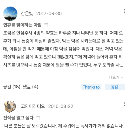
전자책까지 매번 발행된다면 더 바랄 것이 없겠다.
간 단편집은 폭염의 무더위에 지친 이들이 읽으면 등골이 오싹할 정
하는 것이 아닐까. 결론적으로 독자에게 메시지를 전달하는 주제의식
도로 서늘한 느낌을 주어서 한여름 더위을 날릴 수 있다고 하는군요.
감은빛
2017-09-30
메뉴
이 부족했다고 생각된다. '정신병'이나 '심령 현상'이라는 소재 또한 애
다카노 가즈아키는 일본에서 각종 추리상을 수상한 사회파 추리소설
매하기 그지없다. '사형제도'와 '역사의식'과는 다르게 정확한 치료법
연휴를 맞이하는 아침
의 대표적인 작가로 국내에도 많은 작품들이 소개되어 있습니다. 그
으로 규명할 수 없는 '정신병'이나 논리적인 설명이 통하지 않는 허구
조금은 안심주사 4방의 약효는 하루쯤 지나 나타난 듯 하다. 어제 오
런데 일본의 인기 추리소설 작가가 자국인 일본보다 한국에서 신작을
의 '심령 현상'과 같은 소재에서는 공감을 얻기 힘들었다. 이것은 곧
후가 되니 통증이 확실히 줄었다. 먹는 약은 시키는대로 잘 먹고 있는
먼저 출간한다니 참 의외란 생각이 드는데 한편으론 한국의 추리소설
허술한 구성으로 이어져 마무리 또한 뻔하고 식상하여 커다란 실망감
데, 아침을 안 먹기 때문에 아침 약을 점심때 먹었다. 대신 저녁 약은
시장이 많이 확대된 것이란 생각에 기쁜 마음이 들기도 하네요^^by
을 안겨주었다. 기대감과는 다르게 읽는 재미는 물론 '중절'에 대한 사
확실히 늦은 밤에 먹고 있으니 괜찮겠지.그제 저녁에 들어와 혼자 티
caspi
회비판과 고민에 깊이 몰입하지 못했던 아쉬운 작품이 되었다. 데뷔
셔츠를 벗으려니 통증 때문에 팔을 뺄 수가 없었다. 누구 도와줄 사람
작인 13계단 이후 그만큼의 걸작이 나와 주지 않는 것이 안타까울 뿐
도 없고, 아픈데 옷 벗고 눕지도 못하는 구나 싶어서 좀 서러웠다. 통
더보기
이다.출처 : http://tlqtown.blogspot.kr/
증을 참고 억지로 팔을 빼고 옷을 벗었더니 나도 모르게 욕이 나왔다.
공감 (
18
)
댓글 (4)
어제 아침 전날과 별로 달라지지 않은 통증에 좀 놀라고, 도저히 팔을
움직일 수 없어 씻기도 어려웠고, 또 옷을 입기도 어려웠다. 사무실은
하루 빠지기로 마음 먹고, 자판을 두드려야 하는 일 대신 전화로 조율
고양이라디오
2016-08-22
메뉴
해야 하는 일을 주로 했다. 마침 에너지 슈퍼마켓 건과 태양광 발전소
전작을 읽고 싶다
추진 건으로 급한 통화를 해야 했다. 거래처와 시공사와 관련 공무원
다른 분들은 잘 모르겠습니다. 제 주위에는 독서가가 거의 없습니다.