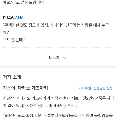
에요.‘라고 말한 모양이야.˝
P.146
ANA
˝무책임한 것도 정도가 있지, 가나미의 친구라는 사람은 대체 누구
야?˝
˝모르겠는데.˝
더보기
저자 소개
지은이:
다카노 가즈아키
저자파일
신간알림 신청
최근작 :
<다카노 가즈아키의 시작과 현재 세트 - 전2권>
,
<죽은 자에
게 입이 있다>
,
<13계단>
… 총 49종
(모두보기)
1964년 도쿄 출생. 어린 시절부터 영화감독을 지망하여 독립영화를