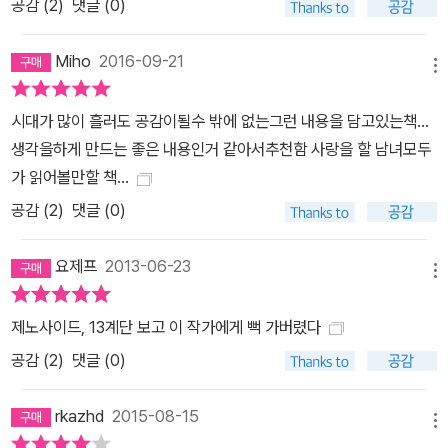
공감 (
2
)
댓글 (0)
Miho
2016-09-21
메뉴
시대가 많이 흘러도 공감이될수 밖에 없는그런 내용을 담고있는책...
생각을하게 만드는 좋은 내용인거 같아서추천함 사랑을 할 남녀모두
가 읽어볼만할 책...
공감 (
2
)
댓글 (0)
요제프
2013-06-23
메뉴
제노사이드, 13계단 보고 이 작가에게 뻑 가버렸다
공감 (
2
)
댓글 (0)
rkazhd
2015-08-15
메뉴