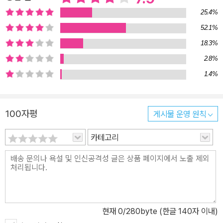
25.4%
52.1%
18.3%
2.8%
1.4%
100자평
게시물 운영 원칙
카테고리
현재
0
/280byte (한글 140자 이내)