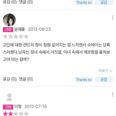
때, 부담으로 다가온 임신에 대해 많이 망설였던 점, 아이를 보호하고
공감 (
0
)
댓글 (0)
도 사연이 있어 혼신을 다해 치료에 임하는데... 워낙 제노사이드가 대
자신만의 아이를 낳고 싶은 '엄마가 되는 과정', '아빠가 되어가는 과
작이라 그런가 확실히 이번 소설은 느낌이 덜하다. 그냥저냥 볼만한
정'을 보여주고 있었다. 어느 날 아이가 생기고, 바로 부모가 될 준비
정도라고 해야하나? 물론 지루하거나 하진 않지만.
메뉴
가 되지 않는다. 책을 읽어도, 지식일 뿐이고, 진짜 부모가 되어가는
윤재홍
2013-08-23
과정은 아이를 키우면서 배워가는 것 같다. 사랑을 하는 일에도 책임
감이 함께 온다는 것을 작가는 이야기하고 있다. 새생명의 탄생을 지
고인에 대한 연민의 정이 점점 깊어지는 걸 느끼면서 슈헤이는 당혹
켜보는 경이를 느껴본 사람은 알것이다. 생명의 소중함을 일깨워주는
스러웠다.남자는 성녀 속에서 거짓을, 악녀 속에서 깨끗함을 훔쳐보
글이었다..
고야 마는 걸까?
더보기
공감 (
0
)
댓글 (0)
메뉴
미정
2013-07-15