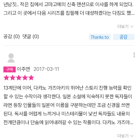
년남짓.. 작은 집에서 고마고메의 신축 맨션으로 이사를 하게 되었다.
저 찾아오는 계산. 수입과 빚, 양육비와 생활비... 결국 경제적으로 어
그리고 이 곳에서 다음 시리즈를 집필해 더 대성하겠다는 다짐도 했
렵다고 생각한 슈헤이는 가나미에게 중정을 하자고 설득하고 가나미
다. 그러던 중 아내 가나미가 아이를 가지게 되었다. 부부가 아기를 싫
는 이를 받아들인다. 그러나 중절을 위하여 병원에 찾아가자 갑자기
더보기
어하는 것은 아니지만 경제적 사정이 집 대출금 갚기도 빠듯하다. 슈
경련을 일으키며 다른 인격이 들어온 것처럼 공포스러운 모습을 보여
공감 (
0
)
댓글 (0)
헤이는 고정적인 수입이 있는 것도 아니기 때문에 부부는 아이를 지
주는 가나미. 그녀의 몸을 잠식한 것은 나카무라 구미라는 여성이었
우기로 결심한다. 그런데 지우기로 결심한 후부터 아내가 이상하다.
다. 슈헤이는 정신병인지 심령현상인지 모를 이 빙의 현상을 치료하
꼭 내 아내가 아닌 것만 같다. 이 책은 사회에 팽배해 있는 이기적인
메뉴
기 위하여 나카무라 구미를 찾아 나서고 산부인과 의사이자 정신과
중절수술에 대한 반기를 드는 작품이다. 책 속, 당시 일본에선 21주
의사인 이소가이는 가나미를 치료하고자 노력한다. 아내의 마음을 잠
이주연
2017-03-11
이하의 태아는 합법적으로 중절이 가능했다. 고로 21주 이전의 태아
식한 것은 정신적인 문제인가. 아니면 심령 현상인가. 두 명의 'K.
는 생명으로 보지 않는다는 것이다. 하지만 과연 21주 이전의 태아는
N'에게 닥쳐온 비극이 생명의 소중함에 대한 고민과 시사점을 던진
13계단에 이어, 다카노 가즈아키의 뛰어난 스토리 진행 능력을 확인
생명이 아닐까? 이 문제에 대해 생각해 보게 하는 책이다. 아이를 지
다. 슈헤이는 테이블 위에 놓인 나카무라 구미 명의의 모자 보건 수첩
할 수 있는 수작이라 생각한다. 일본 소설에 익숙하지 못한 독자들이
우는 것이 과연 나를 위해서 좋은 것일까? 내가 좀 더 편하게 살기 위
을 바라봤다. 흔해 빠진 이름이라는 생각이 들었다. 마치 여성 전체를
라면 등장 인물들의 일본어 이름을 구분하는데만 조금 신경을 쓰면
해서 생명이 희생되어야 하는 것일까?마음을 울리는 내용이다. 남자
대변하고 있기라도 하듯....... 하지만 '중절'이라는 사회적으로 민감한
된다. 독서를 어렵게 느끼거나 미스테리물이 낯선 독자들도 내용의
든 여자든 한 번쯤을 읽어보며, 이 문제에 대해 한 번 생각해보면 좋을
문제를 선택했으나, 그 메시지를 독자에게 제대로 전달할 수 있었느
전개만큼이나 단숨에 읽어내려갈 수 있는 작품이다. 다카노 가즈아키
듯 하다.
냐고 물으면 나는 '부족했다'고 밖에 할 말이 없다. 침을 고이게 만들
의 이러한 스토리 진행 방식은 일본내에서는 미스테리 장르 중 하드
더보기
었던 맛깔나는 표지와 달리 개인적으로 이 책의 재미는 아쉽게만 느