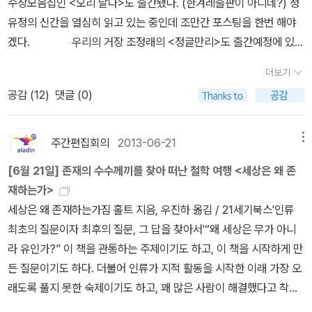
다. 이책 저책을 놓고 저울질하다 다카노 가즈아키의 [13 계단]으로
수상모음집인 <오리 날다>도 출간됐다. (한겨레출판이 아니네?) 정
뜨거워 붉어지는 카타르시스를 경험하게 한 소설은 아사다 지로의 단
학교문제를 다뤄서 그런가 선뜻 손이가지는 않는다. 일단은 1권을 읽
시간 후 너는 죽는다> 도요. 벌써 기대가 됩니다. 아마도 다카노 가
정했다. 최근 다시 읽은 [제노사이드]의 영향이 컸다. 얼른 이 책을 다
유정의 신간을 열심히 읽고 있는 중인데 조만간 포스팅을 한번 해야
편 <철도원>이후 처음이다. 오락성과 작품성을 모두 겸비한 최고의
어볼 생각이다. 시대물인 <진상>, 한국영화로도 제작된 <화차>가 최
즈아키는 저를 실망시키지 않을겁니다. 저는 이 부분에서 꽤 정확합
읽고 [KN의 비극]도 읽어야지. 자, 이제 씻고 애들 만나러 가야겠다.
겠다. 우리의 거장 조정래의 <정글만리>도 출간예정에 있
소설이다. 현실과 과거를 잊는 종이편지라는 설정이 독창적인 것은
근 주목할만 한 미야베 미유키의 작품이다. [ 히가시노 게이
니다.
그 전에 볼빨간 사춘기 노래 한 번만 더 듣자.
다. 전 3권으로 완간이라, 조정래의 소설 중에서는 가변운 편(?)에 속
아니지만(영화 시월애도 이런 설정이었음)요즘 종이편지는 공과금
고 ]말해서 무엇하랴. <백야행>부터 시작된 그의 인기 고공행진은 식
더보기
한다. 7월 17일이 발매일이니 아직도 한참 남았다. 믿고 보는 작가니
청구서와 다를 바 없는 시대이고 사람들은 더 이상 종이편지에 사연
을 줄은 모른다. 물론 영화는 참패했지만, 소설의 힘은 어느 작가보다
공감 (
12
)
댓글 (0)
까 미리 소개해도 되겠지? 환상물로 김지우의 <달을 사랑한 괴
과 이야기를 적지 않는다. 중고등학교 시절 가슴 두근거리며 쓴 펜팔
강했다. 단편집 <비상근>이 출격대기중이다. <나미야 잡화점의 기적
물>을 골랐다. 2권까지 나왔을 때 추가적으로 더 나온다고 하여 소개
편지처럼 히가시노 게이고는 나미야 잡화점에서 과거와 현재를 오고
>이 나온지 얼마 되지 않은 느낌인데, 살림에서 새로운 작품을 펴내
를 미뤘다. 완간이 됐으니 세트와 함께 올려둔다. 왠만하면 환상물 멀
가는 편지에 희망과 사랑을 담는 따뜻한 이야기를 엮어 놓았다. 일본
주간편집회의
2013-06-21
메뉴
나보다. 주로 현대문학, 재인에서 게이고의 책을 많이 번역하고있다.
리하는 편인데 요건 좀 끌린다. 일본 문학도 기대작이 쏟아
부동산 버블이 붕괴하던 과거와 현대, 그리고 환광원이라는 고아원
역자는 양윤옥, 김난주, 양억관, 이혁재가 거의 로테이션으로 하는 듯
[6월 21일] 존재의 수수께끼를 찾아 떠난 철학 여행 <세상은 왜 존
져 나왔다. 다카도 가즈아키의 신작
과 무라카미류의 <최후의 가족>
출신의 다양한 캐릭터들이 잘 짜여진 톱니바퀴처럼 굴러가는 기가막
하다. 뭐 인지도 있는 작가이다보니 인지도 있는 번역이 좋은 거겠지.
재하는가>
에쿠니 가오리의 <한낮인데 어두운 방> 이렇게 세 권이다. 그 중에서
힌 소설.. 무엇보다 좋았던 건 요즘 한국소설에서 잘 찾아볼 수 없었던
개인적으로 <방황하는 칼날>을 재미있게 읽었었다. [ 오쿠
세상은 왜 존재하는가짐 홀트 지음, 우진하 옮김 / 21세기북스'인류
는 역시 내 스타일로 다카노 가즈아키의 작품이 손에 들린다. 에쿠니
서사의 힘을 다시 느낄 수 있어 좋았다. 재미와 감동 두마리 토끼를
다 히데오 ]임순례 감독의 손에 의해 오쿠다 히데오의 <남쪽으로 튀
최초의 질문이자 최후의 질문, 그 답을 찾아서'“왜 세상은 무가 아니
가오리는 여성독자들의 지지를 받고 있는데, <냉정과 열정사이>때문
다 잡을 수 있는 최고의 작품. 누구한테나 추천하고 싶다. 2. <용의
어>가 기대이하의 흥행을 하면서 오쿠다 히데오의 소설도 별 주목을
라 유인가?” 이 책을 관통하는 주제이기도 하고, 이 책을 시작하게 만
이 아닐까 싶다. 이 주에도 일본소설이 강세다. 소개하고싶
자 X의 헌신> 히가시노 게이고 이 소설도 너무 재미있게 읽었다. 추
받지 못했다. 어쨌든 그의 신간인 <소문의 여자>가 번역 돼 나왔고,
든 질문이기도 하다. 더불어 인류가 지적 활동을 시작한 이래 가장 오
은 책이 더 있다. 누쿠이 도쿠로의 <신월담>과 사쿠라바 카즈키의 <
리소설을 가장한 사랑이야기. 사랑의 형태와 변주의 극단이 어느정도
<쥰 페이, 다시 생각해!>도 같은 시기에 번역됐다. [ 다카노
래도록 풀지 못한 숙제이기도 하고, 꽤 많은 사람이 해결했다고 착각
고야> 그리고 나쓰메 소세키의 <쿠사마쿠라>다. <고야>의 경우 또
까지 갈 수 있는지 실감할 수 있다. 수학이라는 이데아에 탐닉하다가
가즈아키 ]<13계단>부터 본 독자라면 그의 신간이 나올때마다 책을
한 문제이기도 하다. 물론 대부분의 현명한 사람들은 이 문제를 접어