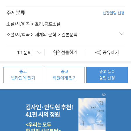
주제분류
신간알림 신청
소설/시/희곡
>
호러.공포소설
소설/시/희곡
>
세계의 문학
>
일본문학
선물하기
공유하기
중고
중고
중고 등록
알라딘에 팔기
회원에게 팔기
알림 신청