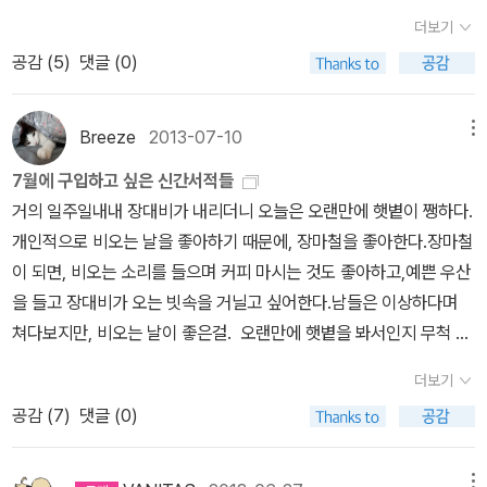
어쨌거나 연휴 시작이다. 오늘은 오랜만에 애들을 만나는 날이다. 걱
가 없었다. 그런데 히가시노 게이고의 <나미야 잡화점의 기적>부터
다. 좋은 작품을 만나게 되면, 그 저자의 작품을 모두 읽어보고 싶어집
더보기
정은 잠시 접어두고, 애들이랑 재밌게 놀아야지. 이번에는 부산에 가
다카노 아키아즈의<제노사이드>,<13계단>같은 몇 몇 작품을 읽고
니다. '하정우' 가 충무로의 흥행보증수표인 것처럼, 좋은 작가는 제게
공감 (
5
)
댓글 (0)
서도 부모님과 잘 지내고 돌아와야지. 아버지와 정치 얘기로 다투지
나서는 이렇게 재미있고 유익한 소설들이 많았다는 사실에 많이 놀랐
확실한 보증입니다. 전작을 읽고 싶어지는 작가를 알게되는건 큰 기
말고, 어머니와 종교 문제로 다투지 말아야지. 다짐을 해본다.벌써 꽤
다. 특히 다카노 아키아즈의 <제노사이드>는 방대한 전문자료를 토
쁨입니다. 단 하나의 문제는 좋은 작가가 너무 많다는 겁니다. 너무 많
오래 전. 애들 엄마가 부산에 따라가지 않으면서 명절마다 혼자 애들
대로 한 지식오락물의 절정 그 자체였다. 사실 일본소설은 무라카미
Breeze
2013-07-10
메뉴
습니다. 제가 가장 좋아하는 작가는 무라카미 하루키입니다. 아직도
을 데리고 부산을 다녀왔는데, 그러다 재작년쯤 본인도 명절에 애들
하루키의 작품외에는 거의 아는 것도 없었고 예전에 미야베 미유키의
그의 모든 작품을 읽지 못했습니다. 표도르 미하일로비치 도스토예프
7월에 구입하고 싶은 신간서적들
과 집에 가고 싶다는 애들 엄마의 요청에 머리를 한 대 맞은 듯 한 느
<모방범>을 읽다가 질려버린 경험을 한 이후로 일본 추리소설이나
스키의 작품도 이제 하나씩 읽어나가고 있습니다. 좋아하는 작가는
거의 일주일내내 장대비가 내리더니 오늘은 오랜만에 햇볕이 쨍하다.
낌이 들었다. 당연히 그도 명절을 애들과 보내고 싶을 거란 생각을 못
장르소설에 흥미가 사라졌다. 미야베 미유키의 <모방범>은 밑도 끝
기하급수적으로 늘어나는데, 그 작가의 전작을 읽는 것은 산술적입니
개인적으로 비오는 날을 좋아하기 때문에, 장마철을 좋아한다.장마철
했다. 장모님은 가까이 사시니, 평소에도 자주 만나기 때문에, 우리 부
도 없이 이어지는 곁가지 이야기들에 정신을 차리지 못할 정도였다.
다. 도저히 감당이 안됩니다. 그럼에도 어찌되었든 다 읽느냐 못 읽느
이 되면, 비오는 소리를 들으며 커피 마시는 것도 좋아하고,예쁜 우산
모님은 명절 두 번과 여름 휴가 한 번, 일년에 겨우 3번 밖에 아이들을
그 소설에 등장하는 수많은 인물들의 자질구레한 일상사를 꾸역꾸역
냐는 중요하지 않습니다. 한 권, 한 권 읽어나가는 기쁨이 있으니까요.
을 들고 장대비가 오는 빗속을 거닐고 싶어한다.남들은 이상하다며
못 보니, 당연히 명절은 부산에서 보내야만 한다고 생각했다.애들엄
읽고 있으니 시간낭비도 이런 낭비가 없구나 하는 생각이 들었다. 양
다 읽었다고 해서 기쁨이 배가되진 않습니다. 전작을 읽는 것은 중요
쳐다보지만, 비오는 날이 좋은걸. 오랜만에 햇볕을 봐서인지 무척 더
마의 요청은 당연한 것이어서 곧바로 수락했다. 여름 휴가를 다녀오
파껍질처럼 끝없는 곁다리 이야기가 이어지는 홍명희의 <임꺽정>처
하지 않습니다. 한 권, 한 권 읽는 것이 소중하면 그만입니다. 오늘 방
웠다.일이 있어 출장을 나가 누군가의 결재를 기다리다가 왔더니 무
면 오래지 않아 추석이 오니, 설은 부산에서 보내고, 추석은 서울의 처
럼 <모방범>에 등장하는 인물들의 이야기는 소설전체와 어떤 유기적
더보기
금 막 다카노 가즈아키의 <13계단>을 읽었습니다. 얼마 전에 같은 작
척 덥다.챙겨갔던 '눈알 수집가'를 읽고 있었다.더위를 잘 견딘다고 생
가에서 보내기로 약속을 했다. 그래서 이번에는 혼자 부산에 갈 예정
관계를 맺지도 못하는 모래알 같았다. <모방범>을 읽는 내내 먼저 읽
공감 (
7
)
댓글 (0)
가의 <제노사이드>를 읽었습니다. <제노사이드>를 무척 재미있게
각했지만, 해가 다르게 덥게 느껴진다.땀으로 목욕을 하다시피하고
이다. 아이들이 없으니 기차표를 구하는 것도 한결 더 여유로웠다. 정
었던 페이지를 수시로 펼쳐서 앞에서 나온 인물들의 이름을 확인해야
읽었습니다만, 전작을 읽고 싶다는 생각은 들지 않았습니다. '<제노
시원한 사무실에 앉아 있으니 좀 살것 같다. 역시나 7월이 되니 구입
안되면 입석이라도 타도 된다 싶었다. 이번엔 연휴가 워낙 길어서 뒤
하는 번거로움은 몰입도와 소설적 재미를 크게 떨어뜨렸다. 소설읽기
사이드>가 괜찮으니 다른 작품도 한 번 읽어볼까?' 라는 생각으로 <1
하고 싶은 책들이 쌓여간다. 갖고 있거나올 책이거나읽고 싶은 책이
메뉴