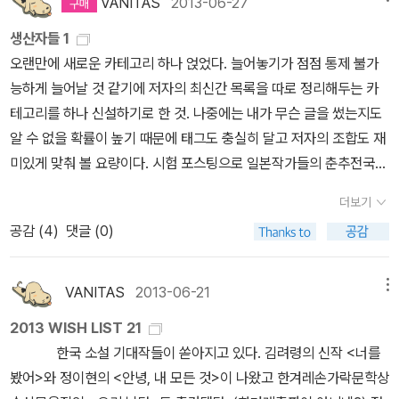
늦게 알아보아도 표가 있었다. 평소엔 애들 때문에 고려도 하지 못했
VANITAS
2013-06-27
가 아닌 사전찾기나 색인찾아보기 작업이 되어버린 <모방범>읽기는
3계단>을 선택했습니다. 선정기준은 <13계단>은 '에도가와 란포상
거나하는 책들이다. 오랜만에 새로운 시집도 눈에 띈다. 조정래
던 새마을과 무궁화를 중심으로 알아봤다. 고속열차에 비해 1시간, 2
2권째 읽다가 포기해 버렸고 이 경험으로 한동안 일본추리소설은 재
생산자들 1
수상작' 이기 때문입니다. 저는 상받은 작품을 좋아합니다. 상또한 제
작가의 새로운 신작도 눈에 띄어 어서 구입해 읽고 싶다.이번엔 또 어
시간 가량 늦게 도착하지만 비용은 훨씬 더 쌌다.그렇게 저렴한 비용
미없고 지루해라는 선입견이 생기고 말았다. 일본 장르소설에 대한
오랜만에 새로운 카테고리 하나 얹었다. 늘어놓기가 점점 통제 불가
게는 하나의 보증입니다. 물론 상받은 작품이 모두 좋지는 않습니다.
떤 이야기로 우리들의 마음을 빼앗아갈까. 제18회 한겨레문학상
으로 기차를 예매해두었는데, 고향 친구(대학 동기)와 통화 하다가 그
흥미가 사라진 다음에도 인터넷 서점을 검색하다보면 자주 튀어나오
능하게 늘어날 것 같기에 저자의 최신간 목록을 따로 정리해두는 카
언제나 예외는 존재합니다. 결론을 말씀드리자면 다카노 가즈아키
수상작과 우수상을 받은 책들도 보인다. 요즘 월,화
들 형제가 일요일 새벽에 차를 몰고 내려간다는 얘길 들었다. 애들이
는 히가시노 게이고나 <나미야 잡화점의 기적>에 대한 호평이 눈에
테고리를 하나 신설하기로 한 것. 나중에는 내가 무슨 글을 썼는지도
의 전작을 읽고 싶어졌습니다. <13계단>은 처녀작이라는 것이 믿어
드라마 중 '불의 여신 정이'를 챙겨 보고 있는데, 드라마에서는 조선의
없다면 새벽에 내려가는 것도 가능하다. 게대가 기찻값도 아끼고, 오
밟혔다. 그런 호평들 중에는 한국에서 무라카미 하루키를 넘어서는
알 수 없을 확률이 높기 때문에 태그도 충실히 달고 저자의 조합도 재
지지 않을 만큼 훌륭했습니다. 집필에 2개월이 채 걸리지 않았다고
여자 사기장에 대한 이야기가 나온다. 그렇기 때문일까, 신작 목록을
랜만에 걔네와 수다도 떨고 마치 여행이라도 떠나는 기분으로 갈 수
작가라는 수식을 단 기사들이 그의 작품에 대한 관심을 크게 자극했
미있게 맞춰 볼 요량이다. 시험 포스팅으로 일본작가들의 춘추전국을
합니다. 작품마다 테마에 관한 전반적인 참고문헌 검토와 세부문헌과
보니 백파선 이라는 신간이 출판사 별로 보인다. 이 많은 책들
있을 것 같았다. 곧바로 내려가는 기차를 취소하고, 친구 동생 차에 한
다. 도서관에 가면 제일먼저 검색하는 책이 <나미야 잡화점의 기적>
맞이하는 이 시기에 일본의 무게있는 저자들을 정리해 보려한다.
취재를 병행하였다고 합니다. 그만큼 충실한 작품입니다. <제노사이
을 다 어쩌지?다 보고 싶고, 갖고 싶은데.시원한 곳에 앉아 하루 종일
자리를 예약했다.게다가 이번 추석엔 어머니가 어쩐 일로 먼저 우리
더보기
이었는데 검색할 때마다 대출중인데다가 예약이 몇 명 씩 붙어 있었
[ 무라카미 하루키 ]7월 문학계를 가장 핫하게 달굴 작가는
드>에서도 느꼈지만 자신이 쓰고 싶은 테마에 대해 정말 열심히 공부
이 책들을 읽는다면, 더위 쯤은 저만큼 날려버릴텐데.
끼리 어디 여행이라도 다녀오자고 제안했다. 아직 입금이 되진 않았
공감 (
4
)
댓글 (0)
다. 얼마전 직장 부근에 작은 도서관이 생겨 방문했다가 <나미야 잡
역시 무라카미 하루키일 것이다. 그를 좋아하든 싫어하든 작품은 당
하고 조사해서 소설을 씁니다. 소설을 읽으면서 그 테마에 대해 많은
지만, 마침 지난 번에 동네 쉼 활동가 프로그램에 뽑혀서 휴가비가 지
화점의 기적>을 입수한 뒤로 일본추리소설의 매력에 푹 빠진 여름이
분간 베스트셀러 목록에서 오르내릴 것이고, 다양한 후일담을 쏟아
것들을 알게 되고, 배우게 되고, 함께 생각하게 됩니다. 이런 소설들이
원되니, 그 돈으로 짧게 놀다와야겠다 싶었다. 아직 어딜 갈지는 정하
시작되었다. 올여름 초입부터 9월까지 장르소설 몇 편에 대해 간략한
낼 것이다. 직전에 번역 된 작품은 <잠>이라는 소설이었다. <1Q84
라면 모조리 읽을 만합니다. 재미도 있고, 유익하기도 합니다. <13계
VANITAS
2013-06-21
메뉴
지 못했는데, 어머니가 원하는 곳으로 갈 생각이다.아직 짐을 싸지 않
감상평을 적어 본다. 감상평을 써 놓고 나니 책 광고 같기도 함. 이 감
>이후 새 작품이 나오기까지 목마름을 달랠 작품인 듯 하다. 솔직히
단>은 '사형제도' 를 테마로 다뤘습니다. <제노사이드>는 제목에서
았는데, 며칠 전부터 무슨 책을 가져갈지 고민하고 있었다. 한 권을 가
2013 WISH LIST 21
상편은 지극히 개인적인 소견임. 1. <나미야 잡화점의 기적> 히가시
하루키 작품보다 정유정이나 김려령, 정이현의 신간이 더 많이 팔리
알 수 있듯이 인류의 '집단학살' 을 테마로 다룹니다. 이 외에도 '인공
져갈지, 두 권을 가져갈지. 가방이 작아서 두 권은 무리다 싶어 한 권
한국 소설 기대작들이 쏟아지고 있다. 김려령의 신작 <너를
노 게이고(양윤옥 옮김) 살아오면서 읽은 최고의 소설 다섯 가지를 꼽
길 바라는 마음이다. [ 미야베 미유키 ]미미여사의 신간도 이제
유산' 을 테마로 다룬 <K.N.의 비극>, '자살' 을 다룬 <유령 인명 구조
으로 정하려는데, 최근에 구매한 책이 좀 많아서 결정하기 쉽지 않았
봤어>와 정이현의 <안녕, 내 모든 것>이 나왔고 한겨레손가락문학상
으라면 이<나미야 잡화점의 기적>을 넣고 싶다. 읽으면서 눈시울이
세 권이 다 완간됐다. <모방범> 이후로 꽤나 기대되는 사회소설인데,
대> 읽어보고 싶습니다. 작가의 두번째 작품 <그레이브 디거>과 <6