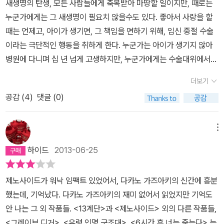
새생명의 탄생, 모든 사람들에게 축복받아 마땅할 일이지만, 때로는
누군가에게는 그 새생명이 필요치 않을수도 있다. 좋아서 사랑을 할
때는 언제고, 아이가 생기면, 그 책임을 면하기 위해, 임신 중절 수술
이라는 극단적인 행동을 취하게 한다. 누군가는 아이가 생기지 않아
병원에 다니며 십 년 넘게 고생하지만, 누군가에게는 수술대위에서
핏덩이로 쓰레기통에 버리고 있다. 아직 아이가 제대로 형성되기 전
더보기
이라고 하지만, 아주 적은 개월수부터 아이의 심장이며 장기가 생긴
공감 (
4
)
댓글 (0)
다는 사실을 간과하고 있다. 처음 아이를 임신하고 병원에 갔을때, 초
음파로 보여진 아이의 조그만 형체, 점 하나로 보였지만, 들리는 심장
소리에 가슴이 먹먹해짐을 느꼈다. '나, 살아 있어요.' 하고 외치는 듯
메뉴
한 심장소리에 아이가 얼른 커서 무사히 태어나길 기도했다. 개월수
하이드
2013-06-25
에 따라 들리는 태동에도 생명의 신비함을 느꼈다. 다카노 가즈아키
는 『제노사이드』에서 인간의 잔학성과 또 사람을 살리고자 하는 휴머
제노사이드가 워낙 임팩트 있었어서, 다카노 가즈아키의 신간에 흥분
니즘에 대해서 썼고, 『13계단』은 사형제도에 대해 말하고 있었다. 작
했는데, 기억났다. 다카노 가즈아키의 재미 없어서 읽었지만 기억도
가는 이번 작품 『KN의 비극』에서 생명의 소중함을 이야기한다. 또
안 나는 그 외 작품들. <13계단>과 <제노사이드> 외의 다른 작품들,
한 책임감이 따르지 않는 임신과 임신중절이 과연 옳은가. 그로 인해
<그레이브 디거>, <유령 인명 구조대>, <6시간 후 너는 죽는다> 는