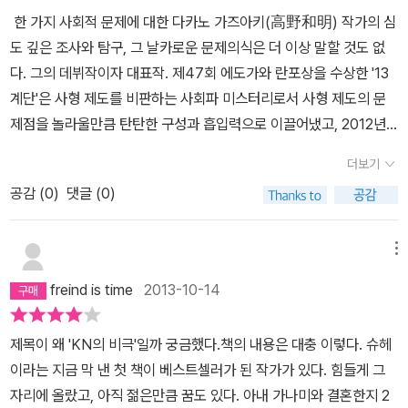
한 가지 사회적 문제에 대한 다카노 가즈아키(高野和明) 작가의 심
도 깊은 조사와 탐구, 그 날카로운 문제의식은 더 이상 말할 것도 없
다. 그의 데뷔작이자 대표작. 제47회 에도가와 란포상을 수상한 '13
계단'은 사형 제도를 비판하는 사회파 미스터리로서 사형 제도의 문
제점을 놀라울만큼 탄탄한 구성과 흡입력으로 이끌어냈고, 2012년
서점대상 2위, 제2회 야마다 후타로 상 등을 수상한 '제노사이드'에서
더보기
는 인간 학살에 대한 역사의식을 담아내어 논란이 된 바가 있다. 그런
공감 (
0
)
댓글 (0)
그가 KN의 비극(K.Nの悲劇)에서는 '중절'이라는 문제에 눈을 돌렸
다. '네가 말하는 대로지. 나는 이 손으로 수많은 아기를 죽여 왔어. 왠
지 알아? 무책임한 부모가. 사회가 아기를 죽이길 원해서였어!' KN의
메뉴
비극에서는 두 명의 'K.N'이 등장한다. 젊은 나이에 일약 베스트셀러
freind is time
2013-10-14
작가 자리에 오른 기자인 슈헤이와 결혼하여 계획되지 않은 임신을
하게 된 나쓰키 가나미. 그리고 가나미의 친구인 나카무라 구미이다.
제목이 왜 'KN의 비극'일까 궁금했다.책의 내용은 대충 이렇다. 슈헤
슈헤이는 베스트셀러에 오른 작품을 통하여 거액의 인세를 얻었다.
이라는 지금 막 낸 첫 책이 베스트셀러가 된 작가가 있다. 힘들게 그
그리고 그 돈으로 맨션을 장만했고 가나미와의 행복한 결혼생활이 펼
자리에 올랐고, 아직 젊은만큼 꿈도 있다. 아내 가나미와 결혼한지 2
쳐지는 듯 했다. 그러나 갑작스러운 아내의 임신 사실에 기쁨보다 먼