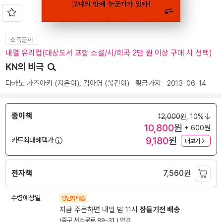
소득공제
내열 유리컵(대상도서 포함 소설/시/희곡 2만 원 이상 구매 시 선택)
KN의 비극
다카노 가즈아키
(지은이),
김아영
(옮긴이)
황금가지
2013-06-14
종이책
12,000
원,
10%
10,800
원
+ 600원
9,180
원
카드최대혜택가
더보기
전자책
7,560
원
수령예상일
양탄자배송
지금 주문하면 내일 밤 11시
잠들기전 배송
(중구 서소문로 89-31 )
변경