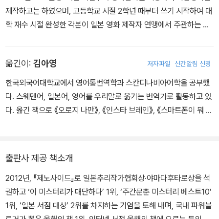
제작하고는 하였으며, 고등학교 시절 2학년 때부터 쓰기 시작하여 대
학 재수 시절 완성한 각본이 일본 영화 제작자 연맹에서 주관하는 기
도상 최종 후보에 오른 인연으로 영화감독 오카모토 기하치의 문하에
들어갔다. 1984년부터 영화와 텔레비전 촬영 현장에서 경험을 쌓았
옮긴이:
김아영
저자파일
신간알림 신청
고, 1989년 미국으로 건너가 로스앤젤레스 시티 컬리지에서 영화 연
출과 촬영, 편집을 공부했다. 1991년 귀국한 뒤에는 영화 및 텔레비
한국외국어대학교에서 영어통번역학과 스칸디나비아어학을 공부했
전 각본가로 활동하다가, 2001년 『13계단』으로 제47회 에도가와
다. 스웨덴어, 일본어, 영어를 우리말로 옮기는 번역가로 활동하고 있
란포상을 심사위원의 만장일치로 수상하며 소설가로 데뷔했다. 란포
다. 옮긴 책으로 《오로지 나만》, 《인스타 브레인》, 《스마트폰이 뭐 어
상 심사위원이었던 미야베 미유키는 “도저히 신인 작가라고 믿을 수
때서요?》, 《K·N의 비극》 들이 있다.
없다. 주도면밀한 구성과 탄탄하고 이지적인 문장에 읽을 때마다 감
탄사가 터져 나온다.”며 극찬했다. 이후 단편집인 『6시간 후 너는 죽
출판사 제공 책소개
는다』가 드라마로 제작되었을 때는 직접 각본을 담당했으며, 그중 한
에피소드인 「3시간 후 나는 죽는다」의 연출을 맡기도 했다. 2011년
2012년, 『제노사이드』로 일본추리작가협회상·야마다후타로상을 석
출간된 대작 『제노사이드』로 야마다 후타로상과 일본 추리작가협회
권하고 ‘이 미스터리가 대단하다’ 1위, ‘주간문춘 미스터리 베스트10’
상을 수상하고 ‘이 미스터리가 대단하다’, ‘주간문춘 미스터리 베스트
1위, ‘일본 서점 대상’ 2위를 차지하는 기염을 토해 내며, 국내 파워블
10’ 랭킹 1위와 일본 전역의 서점 직원이 직접 가장 추천하고 싶은 책