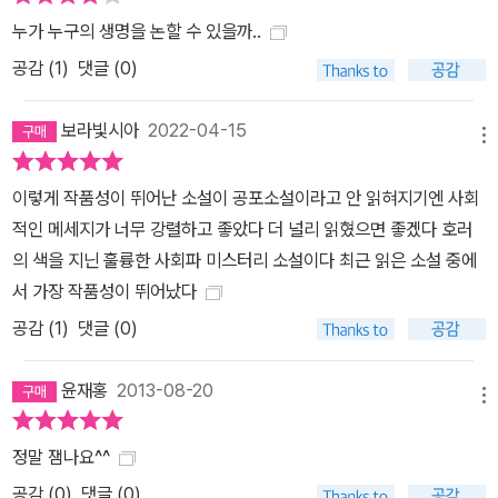
누가 누구의 생명을 논할 수 있을까..
공감 (
1
)
댓글 (0)
보라빛시아
2022-04-15
메뉴
이렇게 작품성이 뛰어난 소설이 공포소설이라고 안 읽혀지기엔 사회
적인 메세지가 너무 강렬하고 좋았다 더 널리 읽혔으면 좋겠다 호러
의 색을 지닌 훌륭한 사회파 미스터리 소설이다 최근 읽은 소설 중에
서 가장 작품성이 뛰어났다
공감 (
1
)
댓글 (0)
윤재홍
2013-08-20
메뉴
정말 잼나요^^
공감 (
0
)
댓글 (0)