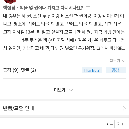
프랑수아즈 사강의 병원치료기(?)를 엮은 에세이집 <독약>
서 살고 있는 우리가 범죄의 피해자가 되었을 때 어떻게 해야 할 것인
있는 걸 먹었으면 좋겠는데, 싶은 생각이 들지만 점심을 혼자 먹으니
보이고 있는 작가다. 이번에 작년 나오키상 최종 후보작이었던 <신월
은 것도 놓치지 않는 눈썰미와 자신을 낮추는 유머감각은 이론적이고
책잡담 - 책을 몇 권이나 가지고 다니시나요?
이 번역됐다. 1957년 당한 교통사고로 통증완화를 위한 약을 처방받
지 생각해 볼 기회를 주는 소설이다. 이 소설도 역시 빠르게 잘 읽힌
그 맛있는 걸 먹을수가 있어야지. 그래서 대신 책을 먹어보기로 했다.
담>이 번역 돼 그의 최근 문학세계를 들여다 볼 수 있는 좋은 계기를
복잡한 내용을 아주 매력적인 책으로 만들었다. 우주의 기원에 대한
내 경우는 세 권. 소설 두 권이랑 비소설 한 권이랑. 여행짐 이런거 아
으면서 환각을 경험하게 됐다고 한다. 원판 출간이 언젠지 모르겠다.
다. 4. <다잉 아이>히가시노 게이고 으스스한 납량물.. 제목 그
음... 맛난 책들. 마침 오늘 받은 시사인에 '여름의 책꽂이' 특집이 실려
제공한다.
논의에 매료된 사람이라면, 그리고 힉스 입자 발견과 같은 최근의 사
니고, 평소에. 집에도 읽을 책 많고, 샵에도 읽을 책 많고, 집과 샵은
<밤의 인문학>은 신촌의 뒷골목 바에서 나눈 인문토론정도로 생각하
대로 죽어가는 사람의 눈을 주제로 한 소설이다. 소설 분위기는 예전
있다. 만만하게 읽을 수 있는 책이 아니라고 생각해. 그런데 가
건에 주목하는 사람이라면 이 책을 읽어라.(프랜시스 케인) KN의 비
고작 지하철 13분. 뭐 읽고 싶을지 모르니깐 세 권. 지금 가방 안에는
면 되려나. 저자는 일러스트레이터 '밥장'이라는 분이다. 그 바닥에선
에 톰 크루즈의 <바닐라 스카이>라는 영화와 비슷한데 교통사고로
만히 책 소개를 읽고 있으면 마구 읽고 싶어지는 걸 어떻게 해야하나.
극다카노 가즈아키 지음, 김아영 옮김 / 황금가지가독성 만점의 서스
너무 무거운 책 (<디지털 치매> 같은 거) 은 놔두고 다니면
꽤나 이름이 알려진 분인 듯 한데 책 안의 그림체도 신선하고 한번 집
기억을 잃어버린 술집 바텐더가 진실을 찾아가는 내용이다. 한번 읽
이건 꼭 맛있는 음식을 마구 늘어놓고 다 먹어보고 싶은데 능력(!?)이
펜스!'
젊은 나이에 베스트셀러 작가가 된 슈헤이와 그의 아내 가나미.
서 읽지만, 가볍다고 네 권,다섯 권 넣으면 무거워짐. 그래서 베낭을
어들어 봐야겠다. 우리 찬호박 형님의 에세이 <끝이 있어야 시작도
기 시작하면 결말이 궁금해 결국 끝까지 다 읽어야 하는 소설이지만
안되는 내 몸뚱아리를 마주하고있는 것과 비슷한 느낌이다. 영양식으
집도 사고 딱히 남부러울 것이 없다. 그러나 예기치 않았던 임신이 부
벗을 수가 없다. 다카노 가즈아키의 신간 <K N 의 비극> 젊은 나
있다>도 나왔다. 메이저리그 124승 투수 아무나 하는거 아니다. 그
크게 권하고 싶은 작품은 아니다. 5. <새벽거리에서>히가시노
로, 특히나 요즘은 나날이 찌고 있는 살을 빼야 한다는 걱정까지 더해
더보기
부의 사이를 갈라 놓는다. 슈헤이는 기쁘지가 않다. 이제 막 베스트셀
이에 일약 베스트셀러 작가 자리에 오른 슈헤이는 새로운 맨션을 구
의 삶에서도 귀 기울일만한 것이 분명 있을 듯 하다. 니얼 퍼
게이고 불륜을 소재로 한 작품인데 결말의 반전이 충격적이다. 작가
서 음식에 대한 고민이 많은데 어떤 책을 먼저 골라 읽어야 하는지에
공감 (
9
)
댓글 (2)
러 작가가 된 그는 아직 자신이 불안정한 직업을 갖고 있다고 생각하
입하고 아내 가나미와의 행복한 삶을 꿈꾼다. 그러던 어느 날 임신한
거슨의 그리 중요하지 않은 책 같은 느낌을 주는 <위대한 퇴보>가 나
는 불륜에 대한 호오를 말하거나 윤리적 판단을 내리지는 않는다. 마
대한 고민도 그만큼 심각한거 아니겠는가. 아직 64도 못읽었고
기 때문이다. 좀더 시간이 지난 뒤에 다시 아기를 갖자고, 슈헤이는 가
사실을 알게 된 가나미가 기뻐하며 남편에게 소식을 전하지만, 슈헤
왔다. 나에게는 별 관심을 끌지 않는 책이었지만 일단 니얼 퍼거슨이
지막 몇 십장까지 통속적인 불륜소설처럼 보이지만 예상하지못한 반
미소짓는 사람도 못읽었는데 다카노 가즈아키의 신간이 나와버렸다.
나미에게 중절수술을 제안한다. 아기를 가졌다고 좋아하던 가나미는
이는 불안정한 직업과 맨션을 구입하는 데 탕진한 재산 때문에 좀 더
니 한 번 정리를 해 둔다. 천병희 옹의 <이솝우화> 번역본도 나왔고,
더보기
전은 독 자들을 멍하게 만든다. 결말은 희극도 비극도 아니고 불륜은
제노사이드 이후의 작품이라 더 기대가 되는데 말이다. 아, 그러고 보
그의 설득 끝에 어렵사리 마음을 바꾸고... 그때부터 가나미에게서 다
여유가 생긴 다음에 아이를 갖자며 중절 수술을 제안한다. 가나미는
미켈란젤로, 피카소, 랭보, 고흐, 카프카, 울프, 워홀, 비틀즈, 앨리엇
희미한 안개속으로 사라져 버린다. 와타나베 준이치의<실락원>처럼
니. 사실 솔로몬의 위증도. 하긴 그건 3권까지 출간되어야 읽기 시작
른 인격이 출현하기 시작한다. 이 또다른 인격은 스트레스로 인해 출
괴로워하면서도 마지못해 수긍한다. 그러나 이후 가나미에게 다른 여
등의 삶을 통해 창조적인 사람들의 열정을 풀어 쓴 <너는 가슴을 따
불륜남녀의 비극적 선택도 없지만 불륜이라는 행위그 자체는 실감나
할 생각이니 미미여사 노트 때문에 래핑을 뜯었을 뿐. 타샤의 나
반품/교환 안내
현한 가나미의 또다른 자아일까? 아니면 영아의 죽음과 관련된 어떤
성의 의식이 나타나는 이변이 벌어지고 정신과 의사인 이소가이라 그
라 살고있는가>도 읽을 만 하다. 내가 보기엔 이 책은 제목 실패다. 내
게 묘사된다. 재미있게 읽은 소설이다. 영화로 제작되도 좋을 스토리
의 정원 말고 다른 책들은 어디 박혀있는지 찾을 수가 없어서 새 책이
심령 현상일까?
은 다카노 가즈아키가 <제노사이드>를 쓰기 전, 본래
녀를 돕기 위해 나서면서 사태는 겉잡을 수 없이 급변한다. 과연 가나
용은 자기계발서가 아닌데, 제목에서 펼쳐보고 싶은 마음이 뚝 떨어
다. 6. <13계단>다카노 가즈아키 일본 추리문학 작가협회의
탐 나지만. 북유럽은 최근들어 소설부터 시작해서 디자인, 집... 이것
어떤 분야에서 강점을 보였는지를 잘 보여주는 작품이다. 경제적인
미에게 깃든 여성이 중절을 거부하기 위해 생긴 다른 인격인가 아니