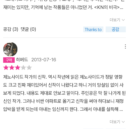
아직 태어나지 않은 뱃속의 아이도 새생명을 가지고 있다는 사실을
재미는 있지만, 기억에 남는 작품들은 아니었던 거. <KN의 비극>도
이야기 한다. 결혼한지 얼마되지 않는 슈헤이는 작가다. 최근에 새로
후자에 들어갈듯하다. 쨌든, 재미만은 있어서 새벽에 폈다가 으시시
운 작품을 써 베스트셀러에 올랐고, 슈헤이는 아내 가나미와 살기위
더보기
으시시 하면서 밤을 꼴딱 새긴 했다. 어떤 느낌이냐면, 다카노 가즈아
해 넓은 맨션을 구입했다. 가나미의 수입과 자신의 슈헤이의 수입을
공감 (
3
)
댓글 (0)
키 책인데, 기시 유스케 같은 거. 기시 유스케는 좀 재미 없어도 내가
합치면 대출을 갚을수 있겠다 싶었다. 그러던차에 가나미가 임신했다
애정하는 작가라 좋은데, 다카노 가즈아키는 그 정도는 아니라서, <
는 소식을 전해오고, 더 경제적으로 안정될때 아이를 갖자며 임신중
제노사이드> 후에 읽은 책이라 약간 실망. 아이를 낳고 싶어하는 여
메뉴
절 수술을 하자고 가나미를 설득한다. 아이를 낳고 싶은 가나미는 어
자들과 아이를 지우고 싶어하는 남자들과 정신과/산부인과 의사. 로
쩔수 없이 수긍하고, 산부인과 의사였던 정신과 의사 이소가와가 그
히버드
2013-07-16
요약될 수 있는 미스터리라 하겠다.
들을 돕는다. 하지만 가나미에게 다른 여성의 존재가 보이기 시작했
다. 임신 중절을 막으려는 다른 인격인건지, 다른 여성으로 빙의된건
제노사이드 작가의 신작. 역시 작년에 읽은 제노사이드가 정말 영향
지 알수가 없다. 자신이 가진 것을 포기하지 못해 임신 중절을 택한
도 크고 진짜 재미있어서 신작이 나왔다고 하니 거의 망설임 없이 사
슈헤이는 모든 보통의 남자가 아닐까 싶다. 사실 여자로서 내가 만약
보게 되었다. 내용도 제대로 안보고 말이다. 주인공은 막 잘 나가게 된
가나미같은 상황이었다해도 아이를 중절수술에 마지못해 동의했을것
신인 작가. 그러나 비싼 아파트로 옮기고 신작을 써야 하다보니 재정
같다. 하지만 그들은 자신들에게 처한 힘든 상황에서 슬기롭게 헤쳐
압박을 받게 되는데 아내는 임신까지 한다. 그래서 아내를 설득해 낙
나가려는 모습을 보인다. 우리는 이 책을 읽고 한번쯤 우리 자신을 들
태를 하려고 하지만 그때부터 그의 주위에는 이상한 일이 일어난다.
더보기
여다보게 된다.아이를 너무도 간절하게 갖고 싶은 경우가 아니었을
그것도 그 아내를 중심으로. 한편 그들을 치료하게 된 의사는 그에게