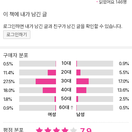
다른 여성의 의식이 나타나는 이변이 벌어지고 정신과 의사인 이소가
읽었어요 146명
이라 그녀를 돕기 위해 나서면서 사태는 겉잡을 수 없이 급변한다. 과
이 책에 내가 남긴 글
연 가나미에게 깃든 여성이 중절을 거부하기 위해 생긴 다른 인격인
가 아니면 유령이 빙의한 것인가? 『K·N의 비극』은 모호하게 그려지
로그인하면 내가 남긴 글과 친구가 남긴 글을 확인할 수 있습니다.
는 또 다른 여성의 존재를 통해 시종일관 스산한 공포를 느끼게 하며,
로그인하기
한정된 시간 동안 긴장감 넘치고 속도감 있게 전개되는 이야기를 통
해 스릴을 안겨 준다. 한편으로 다카노 가즈아키의 다른 작품에서 공
구매자 분포
통적으로 느낄 수 있는 인간에 대한 신뢰, 휴머니즘이라 부를 만한 것
10대
0.9%
0.5%
들이 이 소설에서도 고스란히 나타난다. 독자들은 임신부인 가나미의
20대
5.5%
11.4%
불안한 심리와 아내의 변모를 통해 슈헤이가 겪는 변화, 의사로서 이
30대
17.0%
27.5%
소가이가 갖는 고뇌를 통해 ‘생명이란 무엇인가?’, ‘무엇이 가장 중요
40대
13.6%
18.0%
한가?’를 다시금 생각해 보게 될 것이다.
50대
2.5%
1.8%
60대
0.5%
0.9%
여성
남성
7.9
평점 분포