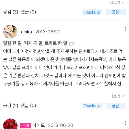
고양이에 관한 소설인데 저번주에도 고양이 관련 소설이 두 어 권 있
모든 희망을 잃고 죽을 날만 기다리던 천재수학자이자 수학교사 이시
더보기
집어들지 않을 수 없다. 모두 황금가지에서 꾸준히 다카노 가즈아키
두고 현실의 삶에 집중하지만, 소수의 특별한 사람들은 풀리지 않을
었던 것으로 기억한다. 언제 한번 다 같이 묶어봐야겠다. 뭐
가미.. 어느 날 그의 이웃집에 이사 온 모녀.. 이시가미의 순수에 대한
공감 (
3
)
댓글 (0)
의 책이 나오고 있다. 신간인
은 아직 어떨지 모르겠는데, 작년에 나온
줄 알면서도 여전히 이 문제에 매달려 평생을 보내기도 한다. 이 책은
댄브라운의 <인페르노> 알만한 사람은 다 알 것이다. 더 이상의 무슨
의지는 아름답고 맹목적이었다. 그러나 순백은 늘 때가 타고 변색되
<제노사이드>는 적절한 홍보와 작품이 입소문을 타면서 꽤 많이 읽
이 모든 사람들에 대한 취재이자, 그 가운데 한 사람의 기록이다.프리
설명이 필요하랴. 당기면 읽어라. 칼레드 호세이니의 <그리고 산이
기 쉽고 맑은 물은 오염되기 쉬운 법.. 소설에서는 사랑하는 이에 대한
힌 것 같다. [ 요코야마 히데오 ]듬성듬성하지만 그래도 꾸
랜서 작가 짐 홀트는 어렸을 때부터 하나님께서 무에서 유를 창조하
chika
2013-06-20
메뉴
울렸다>도 예판에 들어갔다. 이 표지는 영문판 아닌가? 왜 이게 올라
이시가미의 헌신은 끝내 좌절되고 만다.. 몇 년 전 한국에서도 이 소설
준히 번역돼고 있는 작가 중 한명인 요코야마 히데오. 기자로 활동하
셨다고 배웠지만, 종교에서 한 발만 벗어나도 답변이 불가능하다는
와있는지는 알라딘 고객센터에 문의하세요. <마의 산>이 <
을 원작으로 한국판 용의자x가 제작되었다. 방은진 감독, 류승범, 이
달걀 한 알, 감자 두 알, 토마토 한 알
다 1998년 마쓰모토 세이초상을 받으며 등단했다. 그의 소설 <클레
사실을 깨닫고는 이 문제에 천착하기 시작했다. 그는 이 존재의 수수
마법의 산>이란 제목으로 나온다. 역자는 원당희, 출판사는 세창출판
요원, 조진웅 주연이었는데 흥행에는 실패한 모양이다. 내가 보기엔
어머니가 이것저것 반찬을 해 주지 못하는 관계로다가 내가 주로 먹
이머즈 하이>가 합본되어 재출간됐고, 얼마 전에는 그의 신작 <64>
께끼를 풀기 위해 철학자와 신학자, 분자물리학자와 우주철학자 그리
사. <마법의 산>으로 번역하니까 느낌이 굉장히 다르다. 제발트의 <
원작의 묘미와 의도를 잘 살린 수작이었는데.. 류승범, 이요원, 조진웅
는 밥은 볶음밥,이 되겠다. 온갖 야채를 썰어서 김치볶음밥, 카레 볶음
가 번역돼기도 했다. <루팡의 소식>이후 그의 작품은 읽은 적이 없는
고 신화학자와 소설가를 차례로 만나며 생각의 범위를 넓히고, 역사
공중전과 문학>이 인문서가에 꽂힌 작가 시리즈로 나왔다. 이 책을
의 연기가 좋았고 방은진 감독의 연출도 좋았다. 이시가미 역을 맡은
밥에 달걀 프라이 하나 얹어 먹거나 오징어포조림이나 미역초무침 같
데 이번 <64>가 꽤 읽을 만 하다고 들었다. [ 에쿠니 가오
속의 그리고 오늘의 모범 답안을 이해하고 정리한다. 이 과정에서 그
보고 떠오른 책이 있는데 제길 생각이 안난다. 열린책들에서
류승범의 연기는 원작소설보다 더 잘 된 것 같다. 한국판 용의자x는
은 기본 반찬과 김치. 그것도 날마다 해 먹는 것이 아니라 한꺼번에 밥
리 ]여류작가 중에서는 에쿠니 가오리도 빼놓을 수 없다. 일본에서는
는 애완견과 어머니의 죽음을 겪는데, 저자가 경험한 두 층위의 이야
는 다비드 포앙키노스의 <레논>이라는 제목의 소설이 나왔는데, 비
원작과 결말이 확연히 다르다. 한국판 용의자x의 헌신은 어떤 결말일
두공기를 넣고 볶아서 세끼니를 먹는다. 그러다보면 사무실에서 점심
어떨런지 모르겠는데, <냉정과 열정사이>가 대박터진 이후 한 출판
기를 이렇게 정리할 수도 있겠다. “우리는 우주가 왜 존재하는지 결코
틀즈의 존 레논을 다룬 소설인 것 같다. 근데 레논이 맞냐 레넌이 맞
지 궁금한 분은 영화를 보시길.. 3. <방황하는 칼날>히가시노 게이
으로 3일 내리 먹게 되기도. 이번주가 그랬다. 월요일부터 수요일까
사에서 꾸준히 그녀의 작품이 번역돼고 있다. 그러나 일본문학 특유
알 수 없지만 존재가 사라질 때의 슬픔은 너무나 잘 알고 있다.” 결국
더보기
냐. 프랑스 소설로 <오르배 섬의 비밀>도 추가했다. 요새는 프랑스고
고 이 작품도 최근에 한국에서 정재영주연으로 영화화됐다. 한국판
지 밥 볶아 먹고 나니 오늘은 뭘 해 먹어야지? 라는 생각에 잠시 고민
의 건조함과 심심함이 도드라져 보이긴 한다. [ 누쿠이 도쿠
이 책이 찾아 헤맨, 인류가 풀지 못한 수수께끼의 해답도 여기 어딘가
공감 (
2
)
댓글 (0)
독일이고 소설이 많이 번역되지 않는 느낌이다. 시집으로는
방황하는 칼날은 아직보지 못했다. 딸을 가진 부모님들은 이 소설을
하는 척 하다가 마침 감자가 보이길래 그냥 감자를 쪄서 먹기로. 달걀
로 ]이른바 '증후군' 시리즈로 한국에서 눈도장을 찍은 작가 누쿠이 도
에서 발견할 수 있지 않을까.- 인문 MD 박태근추천사 : 무에서 유를
역시 메이저 출판사의 시집을 고를 수 밖에 없었다. 나는 시에 무지하
끝까지 읽는게 좀 부담스러울 것 같다. 철없는 고등학생들에게 딸을
도 삶고. 건강을 위해 토마토도 하나. 그렇게 해서 먹으니 한끼니가 완
쿠로는, 일본 문학을 잘 들여다 보는이가 아니라면 그냥 지나칠 수도
창조한다는 건 불가능해 보인다. 그렇지만 짐 홀트는 위대한 열정과
므로. 그 중에서도 창비에서 나온 정호승의 <여행>이 눈에 띈다.
잃은 아버지의 복수이야기..사적 복수를 허용하지 않는 국가체제에
전 넉넉하다. 그런데 오늘은 오랫만에 상여금도 받는 월급날. 뭔가 맛
있는 작가다. 장르문학과 문단문학 사이를 넘나들며 활발한 활동을
하이드
2013-06-20
메뉴
생기로 이 작업을 해냈다. 그의 지적인 겸손함과 정신적인 관대함, 작