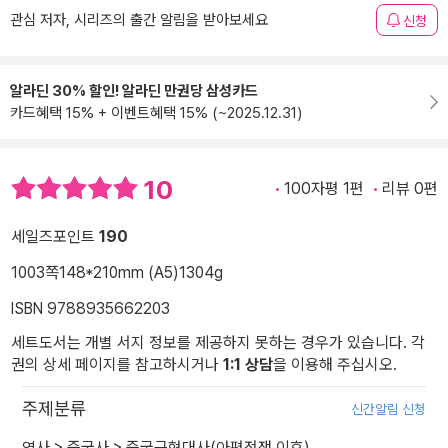
관심 저자, 시리즈의 출간 알림을 받아보세요
신청
알라딘 30% 할인! 알라딘 만권당 삼성카드
카드혜택 15% + 이벤트혜택 15% (~2025.12.31)
10
100자평 1편
리뷰 0편
세일즈포인트
190
1003쪽
148*210mm (A5)
1304g
ISBN 9788935662203
세트도서는 개별 서지 정보를 제공하지 못하는 경우가 있습니다. 각
권의 상세 페이지를 참고하시거나
1:1 상담
을 이용해 주십시오.
주제분류
신간알림 신청
역사
>
중국사
>
중국근현대사(아편전쟁 이후)