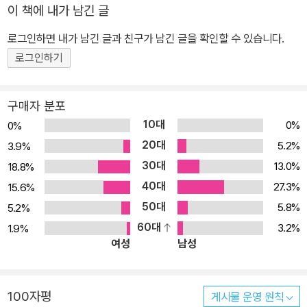
미진진한 생애, 각 인물들이 얽히고 설키며 만들어내는 인간사의 희
이 책에 내가 남긴 글
비극, 그들의 삶과 맞물리며 전개되었던 격동기 중국 근현대사의 전
로그인하면 내가 남긴 글과 친구가 남긴 글을 확인할 수 있습니다.
개 과정이 생동감 있게 복원된다. 즉, 중화민국 탄생, 공산당 창당, 북
벌전쟁, 항일전쟁, 국공내전과 합작, 중소와 중미외교, 신중국 수립과
로그인하기
문화대혁명 등 파란만장한 역사가 있고, 혁명가·지식인·예술인 등 소
설 속 주인공보다 개성 넘치는 인물들이 있다. 허구는 아니다. 어디까
구매자 분포
지나 논픽션 역사다. 김 교수의 글은 인물들이 남긴 일기, 서한, 회고
10대
0%
0%
록 등 1차 자료와 객관적 문헌에 철저히 근거해 역사적 팩트에 초점을
20대
5.2%
3.9%
맞춘다. 섣부른 평가나 어쭙잖은 너스레가 없는 것도 장점이다. 역사
30대
13.0%
18.8%
가 사실만을 드러낼 때, 진실과 감동을 준다는 사실을 직감적으로 알
40대
27.3%
15.6%
고 있다. 몇 년 정도 중국에서 생활한 사람이, 또는 책을 통해 피상적
50대
5.8%
5.2%
으로 공부한 학자들이 으레 할 법한 중국 이야기와는 차원을 달리 한
60대
3.2%
1.9%
다. 40년 중국통 김명호의 붓끝에서 살아나는 ‘중국인 이야기’ 김명
여성
남성
호의 ‘중국인 이야기’, 그 두 번째 이야기는 중국 근현대사에 명멸했던
숱한 재자(才子)와 가인(佳人)들의 이름이 여지없이 호명되고, 개
성 강한 그들의 삶이 40년 중국통 저자 김명호의 붓끝에서 생생히 살
100자평
게시물 운영 원칙