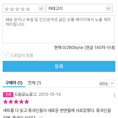
아난다. 이런 인물도 있었던가, 그 인물의 이런 면이 있었던가? 듣도
보도 못한 새로운 인물들과 그에 얽힌 일화와 사건들이 시작도 끝도
카테고리
없이 이어지는 것이 김명호식 ‘인물 오디세이’의 특징이다. “내가 쓰
는 이야기는 모두 기록 속에 있다”고 말하는 저자는 일기집, 서한집,
회고록 같은 1차 자료를 통해 무미건조한 역사 이면의 진짜 역사를 흥
미진진하게 들춰낸다. 책을 살아 있게 만드는 풍부한 다큐멘터리 사
진들은 이야기에 리얼리티를 부여하며, 그 자체로 역사의 선연한 한
현재
0
/280byte (한글 140자 이내)
장면이다. 사진을 보고 있으면 쓰고 싶은 이야기가 저절로 떠오를 수
스포일러 포함
밖에 없다.
등록
구매자 (1)
전체 (1)
드림모노로그
2013-10-14
메뉴
세트를 다 읽고 중국인들의 새로운 면면들에 사로잡혔다. 중국인을
알면, 중국이 보인다.