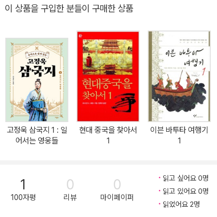
군의 필자로 인해 그 길이 열리게 되었다. 『로마인 이야기』가 연대기
이 상품을 구입한 분들이 구매한 상품
별로 대하처럼 길게 이어지는 이야기였다면, 『중국인 이야기』는 수많
은 이야기들이 모여 한 인물의 전체상을 드러내고, 퍼즐이 맞춰지듯
장강대하 역사의 모자이크화를 완성한다. 오늘날 중국은 명실상부하
게 모든 방면에서 부상하고 있는 강국, 세계는 중국 읽기에 분주하다.
중국은 넓은 영토, 다종다양한 13억 인구, 유구한 역사만큼이나 그들
의 역사와 문화의 면면, 속살까지 파악하기가 쉽지 않다. 특히 동아시
아 역사를 공유하는 우리는, 혁명과 전란으로 점철된 20세기 격동의
중국 역사를 이해하지 않고는 21세기 중국과의 관계를 전략적으로 정
립하고, 복잡한 정치, 외교, 경제 문제를 잘 풀어나가기가 어렵다. 청
고정욱 삼국지 1 : 일
현대 중국을 찾아서
이븐 바투타 여행기
조 멸망에서 문화대혁명까지, 중국 근현대사 삼국지보다 재미있다 김
어서는 영웅들
1
1
명호의 『중국인 이야기』가 출판 의의를 지니는 지점이 바로 여기다.
그에게 청조 멸망에서 문화대혁명에 이르기까지의 중국 근현대사는
삼국지보다 훨씬 더 재미있고 드라마틱한 스토리의 연속이다. 한마디
읽고 싶어요 0명
1
0
0
로 ‘듣도 보도 못한’ 이야기들이 많다. ‘과연 어디서 이런 사진을 구했
읽고 있어요 0명
100자평
리뷰
마이페이퍼
을까’ 감탄을 자아내게 하는 진귀한 사진 한 장, 그 사진 속 인물의 흥
읽었어요 2명