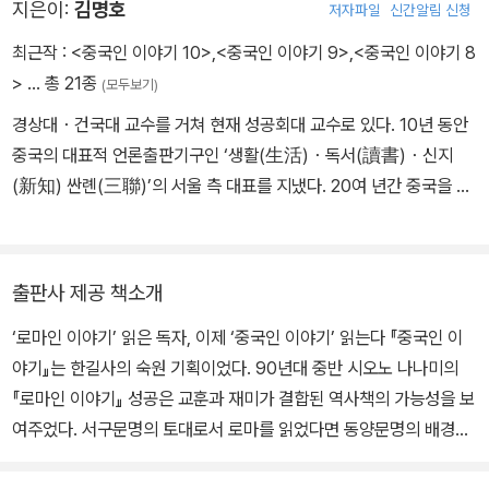
지은이:
김명호
저자파일
신간알림 신청
최근작 :
<중국인 이야기 10>
,
<중국인 이야기 9>
,
<중국인 이야기 8
>
… 총 21종
(모두보기)
경상대・건국대 교수를 거쳐 현재 성공회대 교수로 있다. 10년 동안
중국의 대표적 언론출판기구인 ‘생활(生活)・독서(讀書)・신지
(新知) 싼롄(三聯)’의 서울 측 대표를 지냈다. 20여 년간 중국을 오
가며 ‘문화노인’이라 불리는 사람들에게 직접 들은 이야기와 본인이
수집한 사진들을 바탕으로 『중국인 이야기』를 써내고 있다.
출판사 제공 책소개
‘로마인 이야기’ 읽은 독자, 이제 ‘중국인 이야기’ 읽는다 『중국인 이
야기』는 한길사의 숙원 기획이었다. 90년대 중반 시오노 나나미의
『로마인 이야기』 성공은 교훈과 재미가 결합된 역사책의 가능성을 보
여주었다. 서구문명의 토대로서 로마를 읽었다면 동양문명의 배경으
로서 중국을 읽어보자는 문제제기는 충분히 가능했다. 김명호라는 발