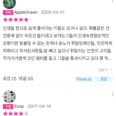
책을 읽기 시작했다. 온통 파란색인 이 책은 흡사 '멍'들어 있는 듯
메뉴
한 우울한 느낌이 확 다가오는 책이다. 마이너리그. 단어 자체가
AppleGreen
2009-04-01
절대 행복할 수 없다. 꿈은 있으나 꿈을 이루지못한 상태. 세상이
주목하는 메이저 리그와는 다른 대접을 받을 수 밖에 없는 상태인
인생을 참으로 쉽게 풀어가는 이들도 있구나 싶다. 확률같은 건
마이너 리그. 이야기의 시작은 한 지방도시의 남자 고등학교 교
안중에 없이 무조건 들이대고 보자는그들의 인생속엔절망적인
실이다.차렷! 경레! 검은 교복을 입은 학생들. 티자를 든 교사. 체
상황이란 발붙일 수 없는 듯하다.분노가 휘발된배신들, 밋밋하게
벌을 가장한 폭력. 지금 현대 교실에서는 찾아보기 힘든 것들의
희화되고 희석된사랑들,발 빼고 싶으나 휘말리는 인연의 고리들.
나열을 통해 아~ 요즘 얘기는 아니구나를 깨닫는다.물리 숙제를
작가가가볍게 꼬인 필터를 들고 그들을 통과시키고 있다.몇 학년
해 오지 않았다는 이유로 체벌을 당하고 놀림을 당하는 과정에서
몇 반 아무개가 여학생하고 소보로 빵과 모찌를 나눠 먹던 중 학
본인의 뜻과 아무 상관없이 엮이게 된 고등학생 4명. 이야기의 화
더보기
생주임에게 뺨을 맞고 개처럼 낑낑대며 끌려 나왔다고 교내 방송
자인 나, 김형준. 가슴팍만 단단한 장두환, 늘 미래를 향해 나아가
공감 (
1
)
댓글 (0)
으로 전교에 그 사실이 알려져 창피를 당하기 마련이었다. p28어
는 조국. 얼굴 하얗고 여학생들에게 주목받는 배승주. 만수산 드
쩜 여학생들은 '진짜 진짜 좋아해'의 임예진처럼 손뼉까지 치며
렁칡처럼 얽힌 만수산 4인방의 이야기는 학교 시절 애피소드는
감탄했다. p59그들은 사회정화라는 이름을 내걸고 삼청교육대
메뉴
씁쓸하긴 해도 헛웃음을 웃을 수 있었다. 그러나 졸업 후 이야기
로 붙잡아갈 인간 불량품을 색출하는 중이었다. p107해외 펜팔,
Esop
2007-04-10
는 참 마음아팠다. 유신 시대를 살아가는 학생, 전두환 정권에서
문예반,국상, 대통령 유고,문민 정부 등 70,80년대 그 시대의 마
가정을 책임져야하는 가장으로서의 삶. 주류가 아닌 비주류. 권력