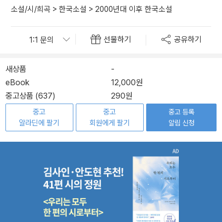
소설/시/희곡
>
한국소설
>
2000년대 이후 한국소설
선물하기
공유하기
새상품
-
eBook
12,000원
중고상품 (637)
290원
중고
중고
중고 등록
알라딘에 팔기
회원에게 팔기
알림 신청