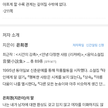
아프게 할 수록 관계는 깊어질 수밖에 없다.
-211쪽
저자 소개
지은이:
은희경
저자파일
신간알림 신청
최근작 :
<시간의 감촉>
,
<안녕 다정한 사람 (리커버)>
,
<음악소설집
音樂小說集>
… 총 89종
(모두보기)
1995년 동아일보 신춘문예를 통해 작품활동을 시작했다. 소설집 『타
인에게 말 걸기』 『행복한 사람은 시계를 보지 않는다』 『상속』 『아름
다움이 나를 멸시한다』 『다른 모든 눈송이와 아주 비슷하게 생긴 단
하나의 눈송이』 『중국식 룰렛』 『장미의 이름은 장미』, 장편소설 『새
의 선물』 『마지막 춤은 나와 함께』 『그것은 꿈이었을까』 『마이너리
은희경(지은이)의 말
그』 『비밀과 거짓말』 『소년을 위로해줘』 『태연한 인생』 『빛의 과거』,
나는 내가 남자에 대한 환상도 갖고 있지 않고 여자를 미화하지도 않