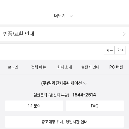
결되었으니 이제 마음대로 호사스럽게 책을 좀 읽어봐야겠어요.
책들이나 읽어볼까 마음 먹었다. 여기저기 둘러보다가 손에 든 책
/ 정용재 외 / 책으로 보는 세상‎'우리들의 오늘'이라는 키워드에
리고 그런 아픔들을 이야기할 수 있는 글들이 느껴진다. 더 나이
근데 현준이는 어쩌죠? 녀석도 제법 한글을 익혔으니 책 좀 읽으
이 <장정일의 독서일기7>(랜덤하우스, 2007)이다.그의 다른
맞게 고민해보니 노 전대통령의 죽음과 MBC PD수첩 등등 이슈
가 들면, 더 많은 사람들을 이해하고, 더 많은 상처를 보듬어주고,
더보기
라고 할까요? 은근히책 읽기 싫어하는 것 같아 요새 좀 걱정이에
책들과는 달리 한참 뜸을 들이다가 손에 들었다고 생각했는데(장
가 되었던 우리나라 법조계의 어두운 면들을 돌아보게 되더군요.
더 많은 책들을 이해하게 될까? 아직까직은 은희경 작가의 상처
요.ㅜㅜ아이랑 지지고 볶고 또 며칠을 지내고 찾아올게요.^^
정일을 들먹이니까 왠지 파란여우님이 생각나는군), 지난 7월에
김두식 교수의 [불멸의 신성가족]과 최근 나온 정용재 [검사와 스
입은 주인공들을 이해하기에는 역부족이다.
반품/교환 안내
나온 책이니 아직 한 계절도 지나기 전이다(초판 1쇄인 건 당연하
폰서]를 함께 리스트에 올리고 싶은 마음이 들었습니다. / 김용주
겠고). 그의 책 <장정일의 공부>(랜덤하우스코리아, 2006)를작
지식e / EBS 지식채널e / 북하우스'지식e'시리즈 어떤가요? 우
년말에 구입했었으니까 1년에 한권씩은 사는 셈이다.비록 277쪽
리의 오늘을 날카롭게, 적나라하게 그리고 따뜻하게 담아낸 이야
의 분량이 두껍다고는 할 수 없지만 10,000원의 정가도 왠지 저
기들이 모두 있는것 같은데 말이죠. / 허남진 ‎<한국소설, 오늘을
로그인
전체 메뉴
회사 소개
출판사 안내
PC 버전
렴하게 느껴졌다. 그리고 그런 생각은 전철에서 책을 읽으며더욱
말하다>엄마를 부탁해 / 신경숙 / 창비우리들의 자화상과 어머
굳어졌다. 아무리 적게 잡아도 50권 이상의 책에 대한 알찬, 혹은
니에 대한 오늘을 볼 수 있고 최근에 미국에서 출간하여 화제를
(주)알라딘커뮤니케이션
재미있는 리뷰를 읽을 수 있으니그만한 비용은 들임직 하지 않은
불러 일으키므로 충분히 오늘의 책으로 선정되어도 좋을 듯 합니
1544-2514
일반문의 (발신자 부담)
가(생각해보니까 일곱 번째 이 일기는 범우사가 아닌 랜덤하우스
다. / ibagu 허수아비춤 / 조정래 / 문학의문학두고두고 생각해도
에서 출간됐다. 아마도 그의 '소속사'가 지난번 <공부>때부터 그
1:1 문의
FAQ
그냥 소설로만 볼 수 없는 책입니다. 지금 대한민국 재벌 뒤로 벌
리로 바뀐 모양이다). 가령, 2003년 4월 20일자부터 기록하고
어 지고 있는 일들.. 그거 소설로만 읽어야 할까요? 추천합니다. /
중고매장 위치, 영업시간 안내
있는 그의 일기에서 맨처음 다루어진 장준하의 <돌베개>(청한
naraemama 소수의견 / 손아람 / 들녘지금시대도 소수의견에