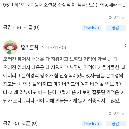
까? 구원의 여인상처럼 등장한 소희에 대한 순정일까? 유신과 독
95년 제1회 문학동네소설상 수상작.이 작품으로 문학동네라는
재, 쿠데타와 80년대를 겪은 젊은 나날일까? 오히려 '그들은 그
출판사도 알게 되었고,이 작품에 반하여 한동안 은희경의 작품들
더보기
들대로 살고 우리는 우리 식으로 살면 되는 것(p.242)'이라는 삶
을 읽었더랬다.그리고 잊고 있었는데... 방송을 들으니 옛 기억이
공감 (
19
)
댓글 (0)
의 태도, 아니, 그런 식으로 세상을 풍자적으로 바라볼 수 있는,
새록새록 난다.벌써 30년 전 일. 그때의 나로 다시 돌아갔다.책이
바라보기만 하는 것이 아니라 그렇게 살 수밖에 없는 인생의 처
나 노래는 예전의 나를 소환해서 좋다. 물론 안 좋은 기억이 있을
지, 그런 것들일 것이다. 그러한 점에서 이 소설은 단지 이 시대에
때도 있지만.개정판이 나왔고, 100쇄 기념판이란 얘기는 방송을
딸기홀릭
2019-11-09
메뉴
살아남은 40대 남자들만의 이야기가 아닌 것이 된다.2. 엿장수
통해서 알았다.아! 다시 읽어봐야지 싶어 얼른 구매했다.(알라딘
오래전 읽어서 내용은 다 지워지고 느낌만 기억이 가물...
맘대로 - 은희경식 해석'의형제, 숙부인, 교유, 출분, 국상, 출사표,
이 적립금을 자꾸 준 덕분, 시니컬한 게 인상적이었던 '마이너리
오래전 읽어서 내용은 다 지워지고 느낌만 기억이 가물가물한 ‘마
반정, 휴거, 화적, 상도, 태평성대'단순한 열거만으로는 무협지 내
그'도 다시 읽어봐야지)물론 아직 읽지는 못했다. ㅠㅠ첫 방송이
이너리그‘은희경식 냉소가 참 인상적이었더랬지-물론 은희경의
지는 대하 역사소설의 소제목들로 보이는 위의 제목들은 소설 <
맘에 들어 아예 KBS 라디오 앱 콩 KONG을 설치했다.그리고 매
최고는 ‘새의 선물‘이지!그 마이너리그의 여자 버전 같은 느낌이
마이너리그> 각 장의 제목들이다. 거창하지 않은가? 그러나 그
일 오후 11시, 자동 실행되게 루틴을 설정해놨다.알람을 맞춘다거
다-아래 리뷰에도 어느 분이 그렇게 쓴 거 보면 잘못된 기억은 아
이름마저 비범해 보이는 두환과 조국을 비롯하여 형준, 승주 네
나 시간을 확인하거나 하지 않아도 되니 편하다.지금도 꾸준히까
닌가 보다그러나 전에 비해 인물들에게 많이 집중되지는 않았다-
사람의 인생은 그리 거창하지 않을 뿐만 아니라 '국상'이나 '반
지는 아니지만 챙겨 들으려고 하고 있다.
영화 ‘써니‘가 생각나기도 한다절대 공감하는건 주변에 ‘김희진‘
정'과는 상관조차 없다. 그들은 시대의 영웅이 되기에는 너무나
더보기
같은 인물들이 꼭 있다는 거! 만나고 돌아서면 기가 빨려 피곤함
진지하지 못하다.심지어 실상은 개개인에게 처절하기까지 했을
공감 (
5
)
댓글 (0)
이 훅 밀려오는 그런 사람. 그럼에도 그런 사람들과 거리를 두고