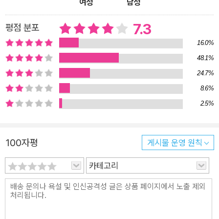
여성
남성
7.3
평점 분포
16.0%
48.1%
24.7%
8.6%
2.5%
100자평
게시물 운영 원칙
카테고리