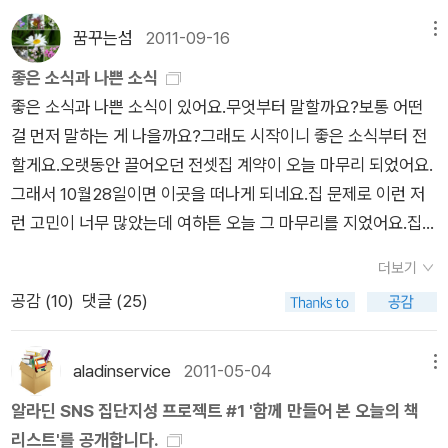
게 선물한 책이다. 왠지 책선물은 다른것과 달리 참 특별하게 여
중략- 옆집 개 말이예요, 그 더러운 개새끼는 곧 굶어죽을 거예요.
는 출판사도 많아지는 요즈음, 독자에게 시끄럽고 무책임하다는
겨지는데 그때도 그녀의 글에 흠뻑 빠졌었던거 같다. 그리고
죽는 날까지 토실토실한 개한테 가까이 달라붙겠죠. 뻔뻔스럽게
꿈꾸는섬
2011-09-16
메뉴
기억 보다는 [창비]가 앞으로 몇십주년, 몇백년 기념을 할지 모르
아직 읽어보지 못한 은희경, 그녀의 소설들,왜 그랬을까?분명 [아
도 그 개가 크는 것까지 가로막으면서 말이죠. 빨리 죽어 주면 좀
좋은 소식과 나쁜 소식
지만 책임 있는 출판사로 남으면 좋겠네요.
내의 상자]가 좋았다면 그녀의 책들을 다 찾아 읽었을 터인데 아
좋아. 개들은 왜 자살 같은 걸 안 하나 몰라.' - [아내의 상자] 중에
좋은 소식과 나쁜 소식이 있어요.무엇부터 말할까요?보통 어떤
마도 그당시 신촌이었고 아이를 낳아 기르고 직장을 다니고 하는
서 - 당시에는 내가 도저히 그녀를 이해할 수 없다고 생각했었다.
걸 먼저 말하는 게 나을까요?그래도 시작이니 좋은 소식부터 전
주부본업에 빠져책과는 좀 소홀했던거 같다. 그리고 다시 한가해
왜 그렇게 삶에 대해서 비관적이었을까? 왜 그렇게 자신에 대해
할게요.오랫동안 끌어오던 전셋집 계약이 오늘 마무리 되었어요.
졌을 즈음엔 다른 책들에 밀려 새까맣게 잊고 있었나보다. 신간
냉소적이었을까? 그 후 같은 해에 출간된 은희경 작가의 [마지막
그래서 10월28일이면 이곳을 떠나게 되네요.집 문제로 이런 저
[태연한 인생]을 읽으며 그녀의 다른 책들도 다 찾아 읽어봐야겠
춤은 나와 함께]라는 책을 읽게 되었다. 이 소설에는 사랑에 대해
런 고민이 너무 많았는데 여하튼 오늘 그 마무리를 지었어요.집의
다는 생각이 문득 든다.
지극히 냉소적인 '강진희'라는 여성이 등장한다. 그는 다음과 같
위치나 전셋돈, 집이 상태등은 아주 좋은 정도는 아니지만 그래도
이 사랑에 대한 냉소를 이야기 한다. '셋은 좋은 숫자이다. 오직
더보기
적당히 괜찮은 편인 것 같아요.현준이 현수의 유치원은 옮기지 않
하나뿐이라는 것? 이 어리석은 은유는 설명할 필요조차 없다. 당
공감 (
10
)
댓글 (25)
아도 될 것 같구요. 현준이는 가까운 곳에 초등학교가 있어서 내
연히 비극이 예정되어 있다. 둘이라는 숫자는 불안하다. 일단 둘
년에서 그곳에 입학하면 될 것 같아요.좋은 소식은 여기까지에요.
중 하나를 선택하고 나면 그때부터는 자유롭지 못하다. 결국은 첫
지금부터는 나쁜 소식이에요.전셋돈이 하도 많이 올라서 결국엔
aladinservice
2011-05-04
메뉴
선택에 대한 체념을 강요당하거나 기껏 잘해봤자 덜 나쁜 것을 선
전세자금대출을 받기로 했어요. 이제 대출금 상환을 위해서 허리
알라딘 SNS 집단지성 프로젝트 #1 '함께 만들어 본 오늘의 책
택한 정도가 되어버린다. 셋 정도면 조금 느긋한 마음으로 일이
띠를 더 바싹 졸라매야할 것 같아요.ㅜㅜ현준이 태권도장은 너무
리스트'를 공개합니다.
잘 안 될 때를 대비할 수가 있다. 가능성이 셋이면 그 일의 무게도