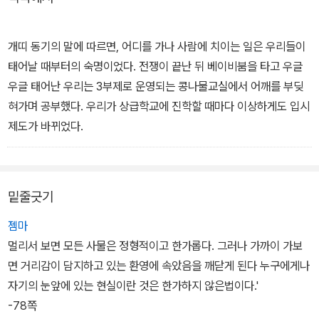
작품해설을 쓴 문학평론가 이성욱은 "이 소설은 심각하지 않다. 4인
방의 행각은 실소를 자아내기도 하거니와, 때문에 마이너 인생으로
개띠 동기의 말에 따르면, 어디를 가나 사람에 치이는 일은 우리들이
사는 것이 그에 마땅한 세상의 배려라는 생각을 불러오기도 한다. 계
태어날 때부터의 숙명이었다. 전쟁이 끝난 뒤 베이비붐을 타고 우글
급문제보다 오히려 학벌문제가 더 문제적으로까지 여겨지는 우리 현
우글 태어난 우리는 3부제로 운영되는 콩나물교실에서 어깨를 부딪
실을 상기할 때 끈 떨어진 연으로 살 수밖에 없는 4인방의 인생행로
혀가며 공부했다. 우리가 상급학교에 진학할 때마다 이상하게도 입시
는 단지 그들을 웃음의 대상으로 놓아두지 않는다"라고 평하고 있다.
제도가 바뀌었다.
밑줄긋기
젬마
멀리서 보면 모든 사물은 정형적이고 한가롭다. 그러나 가까이 가보
면 거리감이 담지하고 있는 환영에 속았음을 깨닫게 된다 누구에게나
자기의 눈앞에 있는 현실이란 것은 한가하지 않은법이다.'
-78쪽