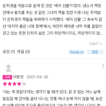
디를 짚어갈 때마다 각 시기의나를 회상해 보는보너스를 받았다.
과는 아무런 상관없이 그저 순응하고 적응하는 과정에서 슬픈 삶
은희경을 처음으로 알게 된 것은 '새의 선물'이었다. 냉소가 책장
만수산 4인방과 꼭 들어맞는 시대를 살아낸 것은 아니지만 등장
을 꾸역 꾸역 살아가는 4명의 이야기가 정말 슬펐다. 90년대, 80
안에서 왈츠를 추는 것 같은 그녀의 책을 접한 이후 나는 주저없
하는 소재들이 변두리 기억을 건들일만큼은 내 성장와 근접해 있
년대를 복기하는 드라마, 영화가 많은 요즘.너무 어린 나이에 보
이 은희경의 책들을 독파하기 시작했다. '새의 선물' 그 후속작 같
다.신문에 연재했던 중편을 장편으로 고치기까지 많은 시간이 걸
낸 70년대를 간접경험할 수 있는, 그러나 슬픈. 견디기 어려운 소
던 '마지막 춤은 나와 함께'에서, 여전히 메마른 사막 위를 끝없이
렸다는 작가의 말을 읽어서인지 중간 중간 추가된 부분이 혹 이곳
설이었음이 분명하다.
걷고 있는 듯한 진희의 삶은 그리 희망적이지도, 희망적이지 않지
일까 라는 점검을 수시로 하게 되었다.3년 전 처음 읽었을 때는
도 않게 흘러가고 있었다.'마이너 리그'는 황당유머 극장 같은 책
분석하지 못했는데 다시 읽게 되니 비로소 눈에 들어 왔다. 243
더보기
이다. 다시 말하자면, 지극히 가볍고 우화적이며 코믹했다는 소리
페이지로 장편이라하기엔 좀 짧은 것 같고 '태평성대'부분은급하
공감 (
1
)
댓글 (0)
다. 그러나 나는 웃지 않았다. 은희경의 우화적 세계 안에서 우스
게 마무리짓고자 한 것인지 작가의 다른 의도였는지 생략하듯 서
꽝스러운 모습으로 살아가고 있는 모습은 지극히 재미있었지만
술되어그 전까지의서술과 속도,문체 등이 많이 달랐다. 짧은 지면
그들의 패배자들의 도토리 키재기 같은 아웅다웅함을 비웃지는
메뉴
에 많은 시간을 우겨넣은 듯한 아쉬움이 고였다. 전체적으로 희화
않았다. 누가 그들을 가볍게 볼 수 있을 것인가. 자신의 삶이 타인
아랑곳
2001-04-30
됐어도 냉소적인 목소리로 자분자분설명되었건만 마지막 부분엔
에게 비웃음 당하고 싶은 자만이 그들을 비웃어라. 자신의 프라이
왠지 급했다.형준의 신중함과 완벽주의가 제대로 평가 받지 못하
드를 걸지 않고 남을 경멸할 수 있는 권리 따위는 그 누구에게도
고 오히려매사에 부정적이고 진취성이 부족하다는 주변의 평가
'사는 게 엿같다'라는 생각이 들 때가 있다. 갈 곳 없는 어느 날에
없다. 이 이류 인생들의 아웅다웅함을 익살스럽게 그려낸 은희경
는내가 느끼는 관계의 서늘함과 흡사했다.내가 가장 조바심 났던
발길질 해 걷어찰 굴러 다니는 깡통 하나 눈에 띄지 않을 때, 늦은
의 골계적 센스에 점수가 후해질 수 밖에 없다.같은 작가가 쓰는
것은 누군가의 야반도주도 느닷없는 죽음도, 두 눈 버젓이 뜨고
밤 비틀거리며 집으로 돌아가다가 그놈의 '엿' 생각이 나기도 한