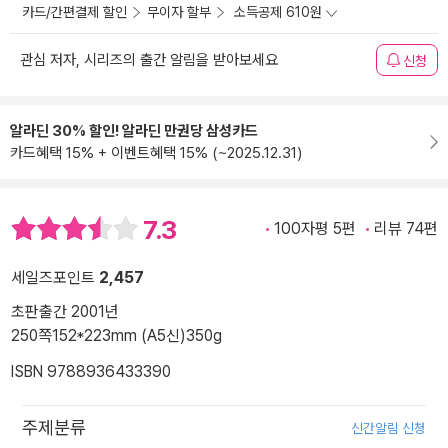
카드/간편결제 할인
무이자 할부
소득공제 610원
관심 저자, 시리즈의 출간 알림을 받아보세요
신청
알라딘 30% 할인! 알라딘 만권당 삼성카드
카드혜택 15% + 이벤트혜택 15% (~2025.12.31)
7.3
100자평 5편
리뷰 74편
세일즈포인트
2,457
초판출간 2001년
250쪽
152*223mm (A5신)
350g
ISBN 9788936433390
주제분류
신간알림 신청