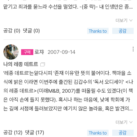
장하고 있으나 일반시민이 체감하는 공정사회는 요원하기만 하
삼촌과 산다. 그녀는 어린 아이의 눈으로 주변 사람들의 사랑을
맡기고 죄과를 묻느라 수선을 떨었다. -(중 략)- 내 인생만은 좀
읽어보진 못했어요. <생각의 일요일들>이 <소년을 위로해줘>
고 사회전반의 양극화 현상은 나날이 심해져 간다. 성장과 발전의
바라보고, 그 사랑 안에 있는 불신과 배신을 본다. 그리고 그녀는
다른 것이리라 생각했던 시절이 있었다. (167쪽) ■ 은희경(195
를 연재하던 당시 독자들과 나누었던 답글과 트위터에 올렸던 글
80,90년대를 지나 2000년대에는 사회전반의 공정함과 정의로
'보여지는 나'와 '바라보는 나'로 살기로 결심한다. 자신의 감정을
더보기
9~ , 소설가)- 데뷔 : 1995년동아일보 '이중주' 등단. - 최신작:
들을 간추려 묶은 에세이라네요. 은희경 작가의 에세이는 처음이
움에 대한 시민들의 갈증은 더욱 커져만 가고 있다. 이제 우리나
숨기고 '보여지는 나'로 살기로 결심한 것이다. 이 책의 마지막 에
공감 (
0
)
댓글 (0)
『아름다움이 나를 멸시한다』(창비, 2007/04/05)- 그외 작품 다
라 생소하긴 하지만 역시 에세이만큼 그 사람의 생각이나 취향을
라가 선진국으로 도약하여 행복한 시민이 많아지기 위해서는 사
필로그에서 성년이 된 진희는 이렇게 독백한다. '하긴 사랑이나
수.서열을 매기고 역할을 맡기고 죄과를 묻느라...남들이 그렇게
알기 좋은 건 없는 것 같아요.처음엔 그닥 좋아하지 않았던 공지
회에서 공정사회에 대한 담론이 많이 화두에 오르고 그 담론을 제
존재라는 말 못지않게 배신이란 말의 뜻도 가볍다. -중략- 그러므
했다고 생각하지만 진지하게 돌아보면 사실은 나부터도 그랬던
영 작가도 에세이를 읽으며 친숙함을 느끼고 좋아하게 되었는데
로쟈
2007-09-14
메뉴
도화 할 수 있는 장치들 내지는 제도들이 많이 생기길 기대해 본
로 누구 누구를 배신한 것이며 누구의 배신이 더 심각한가 따위 ,
것이다.예전보다 나를 돌아보는 시간이 더 많아진다. 언제나 내면
은희경 작가의 에세이도 상당히 매력적이더라구요. 짤막한 글 속
나의 레종 데트르
다. / 김윤하<대한민국의 오늘을 말하다>검찰공화국 대한민국 /
배신의 진앙과 진도를 따지는 일은 무의미하다. 그런 것을 따지다
에 관심을 쏟았는데 과연 제대로 들여다보았을까.마이너와 메이
에서도 작가의 생각을 읽을 수 있고, 작가의 사생활이 어느 정도
'레종 데트르'는알다시피 '존재 이유'란 뜻의 불어이다. 책마을 소
김희수 / 삼인그동안 검찰의 역할과 검찰이 우리에게 미치는 영
보면 결국 우리는 스스로 의도하진 않았따 할지라도 누군가를 배
저란 무엇인가. 하찮은 인연이나, 일들로도 삶은 이루어지기에 간
노출되어주니 좋긴 좋더라구요.읽은 책들도 워낙 좋은 작품들이
식에 밝은 이라면 이번주에 출간된 김갑수의 '독서 오디세이' <나
향에 대해서는 생각해 보지 못했는데, 이 책을 읽으면서 검찰이
신하지 않고 살기란 불가능하다는 결론에 이를지도 모른다. 마치
과할 수 없다. 그 삶을 돌아보는 밤이다. 눈이 아파온다.-4340.1
었기에 다른 읽지 못한 작품들도읽고 싶다는 욕심은 드는데 그게
의 레종 데트르>(미래M&B, 2007)를 떠올릴 수도 있겠다(이 책
오늘날 우리에게 어떤 존재인지에 대해 알게 해주더군요. jinwon
서로에게 별다른 의미가 없는 것처럼 심상하게 얽혀 짜여져 있지
2.15.흙의 날로 넘어가는 자정. (07131-166)
또 마음대로 안되니 걱정이에요.오늘 몇번째로 방문했던 어떤 집
은 아직 손에 들지 못했다). 혹시나 하는 마음에, 낮에 학회에 가
h만장일치는 무효다 / 변정수 / 모티브제목은 탈무드에 나오는
만 이 삶 속에서 누군가의 적이 되지 않고 살기란 불가능한 것처
에 책장 가득 어른들이 읽기에 좋은 책들이 가득가득꽂혔더라구
는 길에 서점에 들러보았지만 예기치 않은 놀라움, 혹은 발견의
말이라고 하죠. 다양한 담론들이 서로 섞일 수밖에 없는 사회에서
럼, 삶 속에는 타의가 있는 법이니까' - [새의 선물] 중에서 - 세상
요. 그래서였을까요? 그 집의 더 환하고 더 밝게 느껴지더라구요.
기쁨을 가져다주는 책은 이번주에도 만나지 못했다(물론 대형서
저자는 스스로 마이너리티 리포트를 자처하며 우리가 관성적으
을 살면서 주변에 상처입은 사람들을 본다. 상처로 인해 자신을
책장 가득 꽂힌 책들 중 우리 집에 있는 책들은 있을까 살펴봤는
더보기
점이 아니어서 그럴 수도 있다). 나올 만한, 나올 법한 책들만 몇
로 받아들이고 있는 문제들을 날카롭게 집어냅니다./ neokuduk
가두고, 남의 배려에도 으르렁 거리는 사람들을 본다. 처음에는
데집 구경하느라 지금 기억나는 책들은 거의 없네요.집 문제가 해
공감 (
12
)
댓글 (17)
권 눈에 띄었다. 다소의 실망을 뒤로 한 채 이번주에는 책에 대한
2불멸의 신성가족 / 김두식 / 창비검사와 스폰서, 묻어버린 진실
그들을 이해하지 못했다. 그러나 점점 그들 안의 상처를 본다. 그