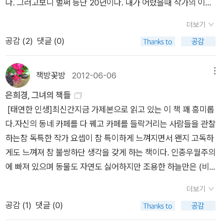
다. 그러고보니 벌써 등단 20년이다. 내가 어렸을때 작가의 이름
<개다리 영감의 죽음>, 이남희 <사십세>, 최윤 <전쟁들:집
속으로 들어가려 하는구나! 은희경 작가의 소설 주인공들에게서
석자도 알지 못했지만 <타인에게 말걸기>를 아주 늦게 접하고
을 무서워하는 아이>, 정태규 <길 위에서>, 김소진 <마라토
나는 이렇게 상처입은 인간의 연약함을 보게 된다. 그리고 그들을
더보기
나서야 그녀의 이름과 작품을 알아봤다. <아름다움이 나를 멸시
너>, 최임순< 저들의 마당1>, 한창훈 <증인>, 배수아 <마
향한 한없는 연민을 느끼게 된다. 은희경 작가의 작품을 처음 접
공감 (
2
)
댓글 (0)
한다>는 내게 다소 실망을 안겨줬지만 <새의 선물> 재출간으로
을의 우체국 남자와 그의 슬픈 개>, 이상권 <살구꽃은 소리없
한 것은 98년도 이상문학상 작품집을 통해서였다. 시 나는 한국
예전 작품으로 다시금 위안을 받았다. 이미 받을만한 상은 다 받
이 진다>, 박현 <회색 눈보라> 한강 [소년이 온다]말이 필
소설을 좋아했고, 이상문학상 수상작품집을 매 년 구입해서 읽고
은 작가이기에 별 다른 수식어도 필요없고 그냥 작품 그대로를 보
요없는 글. 분명 훌륭했으니 작가에게 해외 유명 상을 안겨준 작
책방꽃방
2012-06-06
메뉴
있었다. 이전의 대부분의 수상작들을 읽으면서 납득이 갔다. 아!
면 될 것이다. 나라고 밑에있는 것 다 읽은것도 아니고 재미있어
품이겠지만, 저는 그 글보다 [소년이 온다]가 더 강렬하게 남아
은희경, 그녀의 책들
이래서 수상을 했구나!' 그런데 은희경 작가의 [아내의 상자]라는
보이는 것 골라읽으면 그만인 것. 그나저나 은희경 작가 작품에서
요. 이번에 책장을 뒤적이며 꺼내본 도서들 이예요. 내용
[태연한 인생]최신간지금 가제본으로 읽고 있는 이 책 꽤 흥미롭
작품을 읽으면서는 도저히 납득이 가지 않았다. '이 작품은 뭐
는 영상이 안보이는지 영화제작 소식이 없다. 해볼만도 한데.
이 기억나지 않는 글이 많아서 도대체 나는 무슨 생각을 하며 이
다.자신의 동네 카페를 다 꿰고 카페를 들락거리는 사람들을 관찰
지?'라는 생각이 났다. 읽으면서 무언가 알 수 없는 화도 났다. '왜
글들을 읽었었나 싶네요. 군데군데 접어놓은 곳도 있고, 아직도
하는참 독특한 작가 요셉이 참 특이하게 느껴지면서 왠지 고독하
아내는 스스로를 파괴하고, 남편에게 상처를 주고, 가정을 파괴했
책갈피는 그대로 꽂혀서 줄 그은 부분도 있는데.... 분명 좋았으
게도 느껴져 참 불쌍하단 생각을 갖게 하는 책이다. 인종우월주의
을까?'그럼에도 불구하고 그 작품의 글과 이미지가 계속해서 마
니 멀쩡한 책에 지금이라면 책 손상 된다며 하지 않았을 줄긋기도
에 빠져 있으며 동물도 자연도 싫어하지만 조용한 하늘만은 (비
음에 남아 있었다. 특히 그녀가 병든 이웃집 개에 대해서 남편에
했을텐데 말이죠. 미친듯이 제대로 읽지도 못할 신간을 데려올
오는 날만 시끄러운거 빼고) 좋아하는 그리고 한번 말한걸 꼭 기
게 했던 이야기의 문장들이 기억이 났다. '그게 아니구요, 나 같
게 아니라 나름 좋았기에 '팽' 당하지 않고 책장에 남아있는 이 소
더보기
억하는(두번은 잔소리) 참 독특한 캐릭터다. [아내의 상자]조
은 사람은 선택 이론에 의해서 도태되게 되어 있어요, 책에서 본
중한 글을 다시한번 읽어봐야겠어요. 처음엔 신선해도 지나다 보
공감 (
1
)
댓글 (0)
금은 충격적이었던 그녀의 첫 소설, 이 작품집은 우리 신랑이 내
적이 있어요, 우성만 유전되고 열성음 도태되는 게 진화잖아요. -
면 비슷한 글들이 넘쳐나고, 책을 팔겠다며 냄비와 라면을 들이미