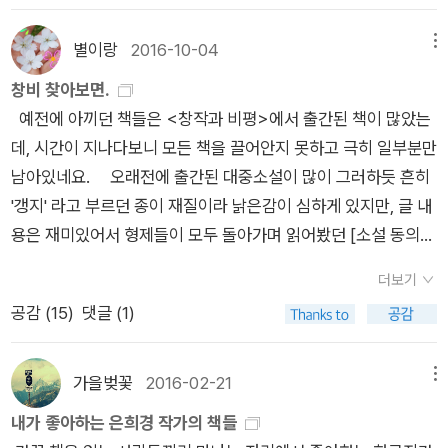
먹고살기 위한 고민조차도 은희경에게서는 '엿장수 맘대로' 해석
관계를 이어가는 나도 읽으면서 도무지 이해가 안되는 김유경과
되고 도려내어져서 농담이나 코미디처럼 재구성되었다. 그런데
비슷한 면이 있다 생각했다-인간은 다 자기를 주인공으로 편집해
별이랑
2016-10-04
메뉴
작품 속에서 '무슨 일이든 분석하고 결론을 내리는(p.242)' 역할
서 기억한다는 김희진의 말이 맞는것 같다 ㅎㅎ같은 세대는 아니
을 담당했던 형준조차 남의 인생을 대필해주며 살아가게 되는 점
창비 찾아보면.
지만 나의 풋풋했던 그때를 떠올리며 그때의 친구들은 어찌 지내
또한 지독하게 냉소적이라 할 수 있다.그렇다고 이 소설이 세상에
예전에 아끼던 책들은 <창작과 비평>에서 출간된 책이 많았는
나 궁금해졌다+마이너리그를 다시 한 번 읽어볼까나??
대한 비웃음으로 끝나지 않는다는 점은, 지독한 말장난 중간중간
데, 시간이 지나다보니 모든 책을 끌어안지 못하고 극히 일부분만
에 등장하는 인생에 대한 고찰에서 드러난다:'... 그러다 어느 한순
남아있네요. 오래전에 출간된 대중소설이 많이 그러하듯 흔히
간 멈추고 돌아보니 그렇게 의식없이 보내버린 시간이 쌓여서 바
'갱지' 라고 부르던 종이 재질이라 낡은감이 심하게 있지만, 글 내
로 자기 인생이 되었다는 걸 깨닫는다. ... 뭐라고? 나는 좋은 인생
용은 재미있어서 형제들이 모두 돌아가며 읽어봤던 [소설 동의보
이 오기를 바라고 이렇게 살아가고 있는데, 아직 인생다운 인생을
감]. 소장하고 있는 도서는 1990년 출간된 이은성 작가 [소설
더보기
살아보지도 못했는데, 그런데 내가 무턱대고 살아왔던 그것이 바
동의보감] 기존 역사를 근거로 허준의 생애를 작가가 무한 상상
공감 (
15
)
댓글 (1)
로 내 인생이었다고?(p53)'드라마나 소설의 주인공들 대부분은
력 발휘해 소설로 재탄생 시켰던 글. 유홍준 [나의 문화유산
성공도 실패도 사랑도 비탄도 메이저급으로 한다. 사실 메이저급
답사기]전 7권의 국내편 과 4권의 일본편까지...국내편은 5권까
의 슬픔이나 기쁨 한 번 느껴보지 않은 사람이 누가 있겠는가. 그
지는 열심히 구매해서 읽었는데... 7권이 나오고 일본까지 영역을
가을벚꽃
2016-02-21
메뉴
러나 수많은 사람들이 드렁칡처럼 얽혀 사는 일상에서는 그러한
넓히셨군요.문화유산 사진과 역사적 사실을 설명하면서 답사 당
내가 좋아하는 은희경 작가의 책들
것들이 드러나지 않는다. '엿같다'고 생각한 세월과 인생, 가끔은
시의 에피소드까지 읽기 쉽게 풀어놓은 글이라 저의 소장 도서도