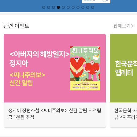
관련 이벤트
전체보기
정지아 장편소설 <찌니주의보> 신간 알림 + 적립
한국문학 사랑
금 1천원 추첨
뷰 <지푸라