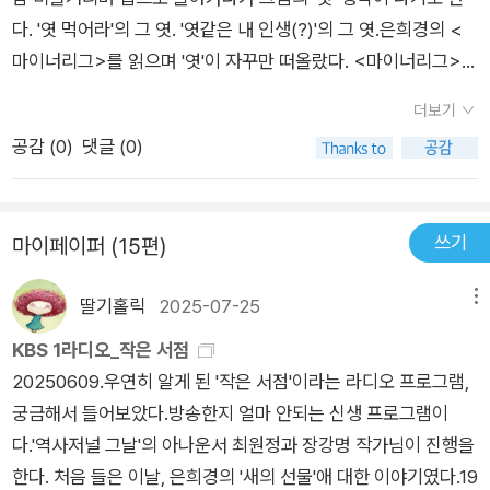
글이라도 단편과 장편의 호불호는 확실히 갈라진다. 그리고 나에
내 밥그릇을 갈취 당하는 것도 아닌 그들에게 엮여 드는 형준의
다. '엿 먹어라'의 그 엿. '엿같은 내 인생(?)'의 그 엿.은희경의 <
게 있어서 은희경은 장편이 어울리는 작가다. 짧은 단편으로는 그
인생이었다. 운명을 만들지 못하고 운명에 말려드는 지난한 우리
마이너리그>를 읽으며 '엿'이 자꾸만 떠올랐다. <마이너리그>는
녀 특유의 개성으로 평가받아 왔던 냉소를 모두 표현해낼 수 없
네 삶처럼.
이른바 '메이저'로 분류될 수 없는(그러나 아마도 다수를 차지할),
다. 그리하여 출간 된 그녀의 새 단편집을 두고 나는 무익한 고심
더보기
평범한(그러나 결코 평범하지 않은) 사람들의 이야기이다.1. 만수
을 사서 하고있다. 번번이 그녀의 단편집으로 나는 쓴 고배를 마
공감 (
0
)
댓글 (0)
산 드렁칡 - '마이너'들의 공감대에 대하여'... 드렁칡이 된 사연부
셨지만, 그래도 다시 도전해보게 되리라. 그녀는 냉소가 아니라도
터가 그렇듯이 우리의 인생은 죽죽 뻗어가기보다는 그럭저럭 꼬
충분히 읽을 맛 나게 글 쓸 줄 안다는 것을 불행히도(;;) 나는 알고
여들었다.'(p. 17)네 명의 주인공이 서로 얽혀들게 된 계기는 그들
있고, 그녀가 줄리엣 하나로 명실공히 스타덤에 올랐으나 줄리엣
쓰기
마이페이퍼 (15편)
만이 함께 숙제를 해오지 않아 공동으로 벌을 서게 되면서부터이
으로부터 자유로울 수 없었던 올리비아 핫세의 전철을 밟지 않고,
다. 또는 나만 숙제를 안 한 것이 아니라는 안도감에서 시작된 것
자신의 색을 변모해 나가는 과정을 지켜보고 싶기 때문에.
딸기홀릭
2025-07-25
메뉴
일 수도 있다. 나와 비슷하거나 또는 나보다 못한 처지의 다른 사
람이 있다는 사실의 확인은 그들 간의 연대감을 창출하는 것이 사
KBS 1라디오_작은 서점
실이다.그렇지만 '만수산 드렁칡'처럼 얽히게 된 그들은 의리로
20250609.우연히 알게 된 '작은 서점'이라는 라디오 프로그램,
똘똘 뭉친 사나이들이 아니다. '그러나 내 인생만은 좀 다른 것이
궁금해서 들어보았다.방송한지 얼마 안되는 신생 프로그램이
리라 생각했던(p.17)' 그들의 마음가짐은 읽는이로 하여금 가슴
다.'역사저널 그날'의 아나운서 최원정과 장강명 작가님이 진행을
찔리게 하는 것이다.그 긴 세월동안 그들을 묶어준 것은 무엇일
한다. 처음 들은 이날, 은희경의 '새의 선물'애 대한 이야기였다.19