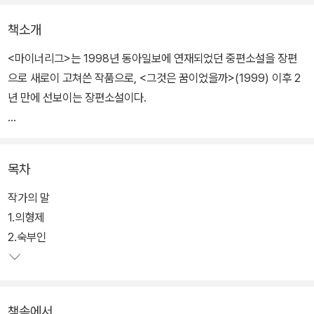
책소개
<마이너리그>는 1998년 동아일보에 연재되었던 중편소설을 장편
으로 새로이 고쳐쓴 작품으로,
<그것은 꿈이었을까>(1999)
이후 2
년 만에 선보이는 장편소설이다.
이 소설은 58년 개띠 동창생 네 친구의 얽히고 설킨 25년여 인생을
추적하면서 '마이너리그'란 단어로 한국사회의 '비주류', 그러나 실제
목차
로는 대다수 보통 사람들이 해당될 수밖에 없는 '2류인생'의 삶을 경
쾌하게 그려낸다.
작가의 말
1.의형제
지은이는 이 소설에서 우리 사회에 퍼져있는 갖가지 허위의식, 즉 패
2.숙부인
거리주의, 학벌주의, 지역연고주의, 남성우월주의 등을 마음껏 비웃
고 조롱한다. 그러면서 한 편으로는 주인공들의 마이너 인생을 애증
의 시선으로 바라본다.
책속에서