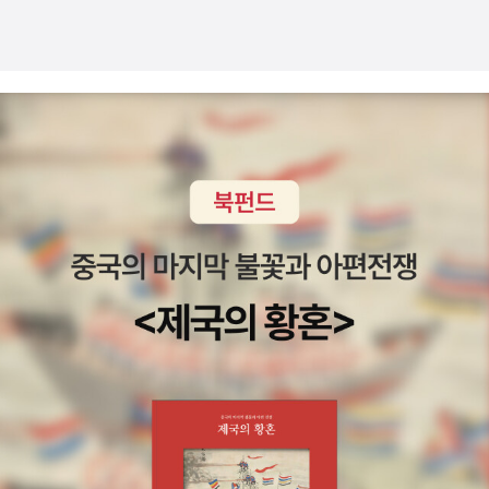
문화사, 1971) 얘기를 읽다 보면, 아직 읽지 않은 그의 책을 읽은
귀 기울일 줄 아는 시대가 되기를 바라는 마음도 있지만 어찌보면
듯한 느낌을 갖게 되면서 한편으론 언젠가 읽을 책의 목록으로도
극소수의견을 더 중요시하기 때문에 이렇지 않나 생각도 듭니다.
올려두게 되니 일거양득 아닌가. 이번에 검색을 하니 아예 <돌베
사실이 아니라고 하나 진실은 읽는 사람이라면 모두 알 거라고 생
개>(세계사, 2007)의 새로운 판이 얼마전에 나왔다는 사실도 알
각합니다 / naraemama 마이너리그 / 은희경 / 창비불완전한 청
게 되고. 아울러 같이 언급되고 있는광복군 친구였던 김준엽의 <
춘들의 삶을 잘 보여주고 있고, 국가와 공교육의 문제점을 반영하
장정 1,2>(나남, 2003)에 대해서도 메모해두게 된다(<장정>은
고 있는 소설이에요. 숫자적인 시대상만 다를뿐, 지금의 우리와
5권짜리 책이고 1,2권이 광복군 시절을 다룬다). 거기에 저자가
별반 다를게 없어서 공감되면서도 동시에 씁쓸해집니다. / lieblic
장준하에 대한 평가로 인용하고 있는 서중석의 <비극의 현대지
hgene 강남몽 / 황석영 / 창비너무 허황된 것을 바라며 쫒아가다
도자>(성균관대출판부, 2002)까지 챙겨두게 되면 '독서일기'로
보면 무너지는 것도 한 순간이죠.땀의 노력이 아닌 결실은 언젠가
하는 공부는 소임을 다하게 된다. 그뿐인가. 장정일도 헌책방에서
는 반드시 그 댓가를 치르게 된다는 것을 알려주는 이야기. / par
읽었다는 전민조의 <가짜사진 트릭사전>(행림출판사, 1999)을
kyesi 어디선가 나를 찾는 전화벨이 울리고 / 신경숙 / 창비분명
안 그래도 사진에 문외한인내가 무슨 수로 알고 찾아서 읽겠는가
소설의 배경은 현재가 아니지만 그 어떤 책보다 우리 시대의 청춘
(찾아보니 그의 책들이 댓 권 이상 출간돼 있다. 사진집인 만큼 도
을, 사회를 잘 보여줘요. 투명한 묘사로 보는 내내 가슴이 저릿.
서관에서 편하게 대출해볼 수 있겠다). 하지만 책의 요점이며 요
더구나 작가의 다른작품은 아마존 베스트셀러로 주목받고 있죠.
긴한 에피소드 등을 서너 쪽의 일기를 통해서 습득할 수가 있다.
/ Joje_tiger_fish<오늘을 경계하라!>긍정의 배신 / 바버라 애
예컨대, '상륙정에서 내려 바닷물에 무릎까지 바지를 적시며 뭍으
런라이크 / 부키긍정의 힘만을 역설하는 이 시대에 그 긍정신화