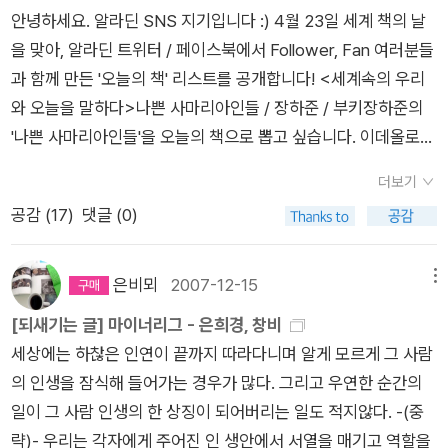
먼 관계로 옮겨야할 것 같구요. 유치원 차량은 그곳까지 운행을
안녕하세요. 알라딘 SNS 지기입니다 :) 4월 23일 세계 책의 날
셋으로 나누어 가지게 된다. 진지한 환상에서도 벗어나게 되며,
하는데 태권도장은 워낙 열악해서 타지역까지 온다는 게 무리일
을 맞아, 알라딘 트위터 / 페이스북에서 Follower, Fan 여러분들
산에 오를 때와 마찬가지로 체중을 양다리에 나눠 싣고 아랫배로
거에요.또 현준이가 작년에 가볍게 지나갔던 수두를 다시 앓고 있
과 함께 만든 '오늘의 책' 리스트를 공개합니다! <세계속의 우리
도 좀 덜어왔으므로 몸가짐이 가뿐하고 균형 잡기가 쉽다. 혹 넘
어요. 여전히 열은 없고, 종기가 올라오는 곳도 현수의 반의반의
와 오늘을 말하다>나쁜 사마리아인들 / 장하준 / 부키장하준의
어지더라도 덜 다칠 게 틀림없다. 실제로도 내게는 언제나 세번째
반도 안 올라와요. 그래서 애 데리고 이집 저집 또 열심히 보러 다
'나쁜 사마리아인들'을 오늘의 책으로 뽑고 싶습니다. 이데올로기
선택이란 것이 그리 나쁘지 않았던 것 같다. 어쨌든 애인이 셋 전
녔네요. 그리고는 결국 마땅한 곳을 잡아 계약했구요.또 오늘 있
시대가 가고 자본주의가 무조건 옳다는 인식이 우리 사회에 많은
도는 되어야 사랑에 대한 냉소를 유지할 수 있다는 얘기다.' - [마
는 요리 수업은 그 바람에 결석을 했구요. 다음주까지는 계약금을
더보기
갈등과 착각을 유발하고 있어요. 끓임없는 의문 제기를 통해 시대
지막 춤은 나와 함께] 중에서 - 왜 그녀는 이렇게 사랑에 냉소를
완불하지 않은 상태라 바쁠 예정이에요.ㅜㅜ사실 확 질러서 집을
공감 (
17
)
댓글 (0)
의 가치관도 발전해야 합니다. / grthmb 그들이 말하지 않는 23
보일까? 아니, 그렇게 사랑에 냉소를 보여야 한다고 집착할까?
살까하며 또 싸게 나온 집을 알아보고 다녔는데 집을 사는 일은
가지 / 장하준 / 부키이 책은 우리가 무의식적으로 생각하고 받아
사랑하며 받는 상처가 두려워서일까? 아니면 사랑은 상처로 이
더 신중해지더라구요. 그러다보니 어느새 적당한 선의 전세를 골
들이던 ‘오늘’을 정면에서 뒤엎고, 진실을 볼 줄 아는 눈을 기르게
어진다는 것을 경험을 통해 이미 알았기 때문일까? 그 다음 해
은비뫼
2007-12-15
메뉴
라잡았네요. 이번 기회에 내집마련의 꿈을 이루는 줄 알았는데 물
합니다. 불편하게만 느껴지는 진짜 ‘오늘’을 통해, 보다 빛나는
에 은희경 작가의 [새의 선물]이란 책을 일게 되었다. 이 작품은
[되새기는 글] 마이너리그 - 은희경, 창비
거품이 되었죠.ㅜㅜ현준이의 수두도 얼른 지나가기만을 바라고
‘내일’을 준비할 수 있게끔하는 책이 아닐까 생각해봅니다. / 김원
앞의 작품들보다 먼저 출간되었지만, 나는 가장 늦게 읽게 되었
세상에는 하찮은 인연이 끝까지 따라다니며 알게 모르게 그 사람
있는데 아이가 둘이나 하나씩 번갈아가며 아픈 것도 문제네요.ㅜ
진정의란 무엇인가 / 마이클센델 / 김영사사회과학 서적임에도
다. 그리고 이 책을 읽은 후에야 은희경 작가의 주인공들이 조금
의 인생을 잠식해 들어가는 경우가 많다. 그리고 우연한 순간의
ㅜ요즘은 은희경님의 <생각의 일요일들> 을 읽고 있어요. <새
불구하고 100만부 이상 팔리며 한국사회에서 정의에 목말라 있
이해되기 시작했다. 이 소설의 주인공인 또 다른 이름의 '진희'는
일이 그 사람 인생의 한 상징이 되어버리는 일도 적지않다. -(중
의 선물>을 시작으로 몇권의 소설책을 재미나게 읽었었죠.한때
는 시민들이 많음을 보여준 책. 공정사회의 실현이 국정기조로 등
12살의 소녀이다. 그녀는 아버지와 어머니없이 할머니와 이모와
략)- 우리는 각자에게 주어진 인 생안에서 서열을 매기고 역할을
<소년을 위로해줘>가 알라딘 마을 곳곳에서 떠들썩했는데 아직