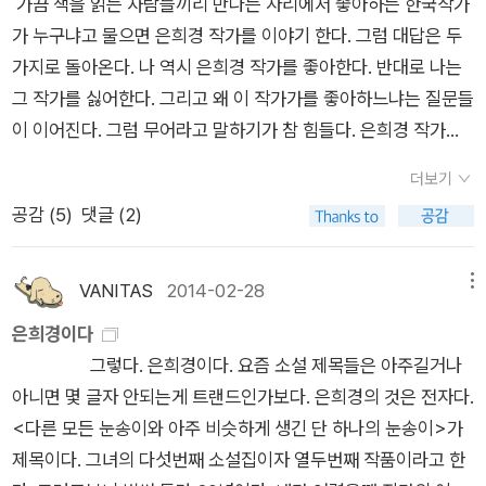
가끔 책을 읽는 사람들끼리 만나는 자리에서 좋아하는 한국작가
'뻣센 가시처럼 목구멍을 깊숙이 찔러(p.243)'오는 삶의 시간들,
'출장'을 많이 다녔었죠. 지금 내게 남은건 달랑 1권 뿐이지만
가 누구냐고 물으면 은희경 작가를 이야기 한다. 그럼 대답은 두
그것들이 모여 메이저급 시대와 세상을 이루어내는 것일지도 모
~ 그리고, 펜을 갖고 노는 작가 성석제 [황만근
가지로 돌아온다. 나 역시 은희경 작가를 좋아한다. 반대로 나는
른다.사실 엿이 무엇이더냐? 끈적끈적하고 질긴 세상사를 엿에
은 이렇게 말했다] 읽으면서 자꾸만 허무에 빠져들게 했던 은희
그 작가를 싫어한다. 그리고 왜 이 작가가를 좋아하느냐는 질문들
비유할 수 있을런지도. 무엇보다, 엿은, 달짝지근하고 맛있다.
경 [마이너리그], 판타지인줄 알았지만 씁쓸함을 남겼던 묘한 분
이 이어진다. 그럼 무어라고 말하기가 참 힘들다. 은희경 작가를
위기가 흐르는 빵집에 찾아드는 사연들. 구병모[위저드 베이커
좋아하는 이유는 내 내면적인 문제와 밀접한 관련이 있기 때문이
리], 기대가 컸기에 나홀로 실망한 황석영 [바리데
더보기
다. 은희경 작가의 책들을 읽다보면 어린 시절 우리집 강아지가
기], 이제는 주변에서 심심찮게 벌어지는 일들 때문에라도 무거
공감 (
5
)
댓글 (2)
생각난다. '예삐'라고 부르는 이 강아지는 주인인 우리 식구들뿐
운 마음으로 읽고 공감하며 여운을 남겼지만, 순수 창작하는 작가
만 아니라, 사람들을 참 잘 따랐다. 어느날 예삐가 대문 밖을 나가
들을 새삼 찾게 만들었던 찝찝한 글 . [엄마를 부탁해] 양심에 부
서 놀다가 지나가던 차에 치혀 다리가 크게 다쳐서 돌아왔다. 피
VANITAS
2014-02-28
메뉴
탁해! 오래전, 작가의 글을 좋아했던 시절에 역시나 구매했던
뭍은 다리를 쩔뚝거리고 돌아온 강아지는 마루 밑으로 들어가 나
은희경이다
[오래전 집을 떠날 때] 박완서 [너무도 쓸쓸한 당신] <창
오지를 않았다. 상처를 보기 위해 아무리 손을 내밀어도 으르렁
그렇다. 은희경이다. 요즘 소설 제목들은 아주길거나
작과 비평 창간 30주년 기념 작> [작은 이야기 큰 세상] 작가들
소리를 내면 우리의 손을 물고는 더 깊은 어둠 속으로 들어갔다.
아니면 몇 글자 안되는게 트랜드인가보다. 은희경의 것은 전자다.
의 단편을 모아서 만든 30주년 기념 작.송기숙 <고향 사람들 >,
가끔 세상을 살다가 사람들과의 관계에서 상처를 입게 되면 어린
<다른 모든 눈송이와 아주 비슷하게 생긴 단 하나의 눈송이>가
손춘익 <벽화>, 김만옥 <나팔을 불어라>, 김향숙 <아버지의
시절의 예삐를 떠올려 본다. 나도 상처를 입었구나! 그래서 나에
제목이다. 그녀의 다섯번째 소설집이자 열두번째 작품이라고 한
의자>, 이병천 <고려장 소고>, 김인숙 <나비의 춤>, 김영현
게 호의를 베푸는 사람들의 손을 무는 구나! 그리고 더 깊은 어둠