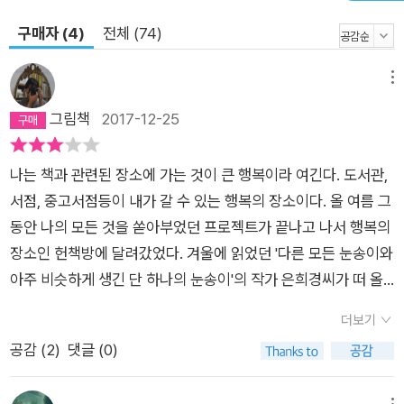
구매자 (4)
전체 (74)
메뉴
그림책
2017-12-25
나는 책과 관련된 장소에 가는 것이 큰 행복이라 여긴다. 도서관,
서점, 중고서점등이 내가 갈 수 있는 행복의 장소이다. 올 여름 그
동안 나의 모든 것을 쏟아부었던 프로젝트가 끝나고 나서 행복의
장소인 헌책방에 달려갔었다. 겨울에 읽었던 '다른 모든 눈송이와
아주 비슷하게 생긴 단 하나의 눈송이'의 작가 은희경씨가 떠 올
랐다. 으레 하듯이 검색을 통해 은희경씨의 소설을 구입하게 되었
더보기
는데 그게 바로 이번에 읽게된 '마이너리그'였다.헌 책방에서 사
공감 (
2
)
댓글 (0)
온 책을 책꽂이에 꽂아 놓고 뿌듯해 하는 것과 책을 뽑아 읽는 것
은 또 시간의 갭이 필요하다. 4개월의 시간이 흐른 뒤에 나는 이