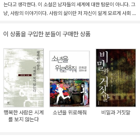
산문집 『생각의 일요일들』 『또 못 버린 물건들』 등이 있다. 문학동네
는다고 생각한다. 이 소설은 남자들의 세계에 대한 탐문이 아니다. 그
소설상, 동서문학상, 이상문학상, 한국소설문학상, 한국일보문학상,
냥, 사람의 이야기이다. 사람의 삶이란 저 자신이 알게 모르게 사회 속
이산문학상, 동인문학상, 황순원문학상, 오영수문학상, 대한민국 문
에서 모양이 만들어지고 구부러지고 닳아가는 과정이라는 걸 말하고
화예술상을 수상했다. 사진출처 : ⓒ우상희
싶었다.
이 상품을 구입한 분들이 구매한 상품
내게 주어진 여성이라는 사회적 상황은 한때 나로 하여금 남성성에
대한 신랄함을 갖게 했다. 이제 나를 세상의 남성과 화해하게 만든 것
은 삶의 마이너리티 안에서의 동료애가 아닌가 한다. 그러나 나는 아
직도 불완전한 도중(道中)에 있다.
행복한 사람은 시계
소년을 위로해줘
비밀과 거짓말
를 보지 않는다