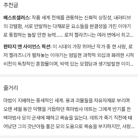
모크의 절규가 정신에 직접 전달되어온 것인지, 실제로 귀로 들은 것
추천글
인지 그는 결코 알 수 없을 것이다.
“마크, 이 빌어먹을 자식!” 폴은 뒤를 돌아보려고도 않고 힘겹게 일어
베스트셀러스:
작품 세계 전체를 관통하는 신화적 상징성, 내러티브
서며 말했다. 돌아보면 무엇이 눈에 들어올지 뻔히 알고 있었기 때문
의 강렬함, 서로 반발하는 다채로운 요소들을 완결성을 가진 이야기
이다. “난 네 목숨을 구하러 여기로 왔어. 이 미친 짓을 끝내기 위해?”
로 통합하는 놀랄 만한 능력…… 로저 젤라즈니는 여러 면에서 최고의
_21장
작가라 할 수 있다.
판타지 앤 사이언스 픽션:
이 시대의 가장 뛰어난 작가 중 한 사람, 로
저 젤라즈니가 펼쳐놓는 이야기는 엄밀한 과학적 외삽과 화려한 시적
비전의 독창적인 혼합물이며, 박력 있는 모험담과 생기발랄한 이미지
의 보고이다.
줄거리
마법이 지배하는 중세적인 세계. 용과 괴물들을 자유자재로 부리며
오랜 세월 동안 악행을 거듭하던 흑마법사 데트는 그에게 반기를 든
백마법사 모의 군세에 패하고 목숨을 잃는다. 데트가 죽기 직전에 태
어났던 그의 갓난아들 폴은 모의 도움으로 목숨을 부지하지만, 사람
들은 이 아기가 성장한 다음 데트처럼 강대한 마법사가 되어 또다시