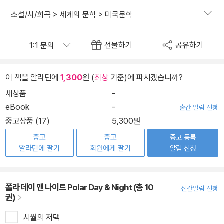
소설/시/희곡
>
세계의 문학
>
미국문학
선물하기
공유하기
이 책을 알라딘에
1,300
원 (
최상
기준)에 파시겠습니까?
새상품
-
eBook
-
출간 알림 신청
중고상품 (17)
5,300원
중고
중고
중고 등록
알라딘에 팔기
회원에게 팔기
알림 신청
폴라 데이 앤 나이트 Polar Day & Night (총 10
신간알림 신청
권)
시월의 저택