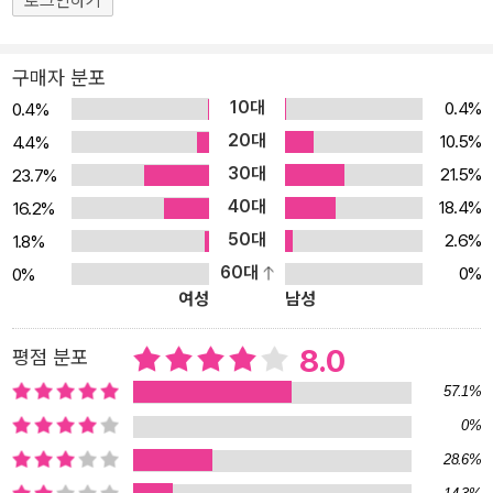
로그인하기
환상, SF를 융합시키면서 “한 세기에 한 번 나올까 말까 한 뛰어난 작
가”로 칭송받는 작가이다. 그런 젤라즈니 특유의 작품세계를 기반으
구매자 분포
로 엔터테인먼트적인 특성이 강하게 가미된 작품이 바로 1980년에
10대
0.4%
0.4%
발표된 『체인질링』이다. 초중기 다소 무거운 분위기의 작품들과 달리
20대
10.5%
4.4%
경쾌하고 위트 넘치는 이 소설은, 그의 작품 중 가장 오락적인 요소가
30대
21.5%
23.7%
많고 대중적이라는 평가를 받으면서 출간 즉시 큰 성공을 거두었다.
40대
이 성공은 이듬해 후속편인 『매드완드』의 출간으로 이어졌으며, 198
18.4%
16.2%
9년에는 ‘위저드 월드’라는 제명으로 합본 출간되었다. 위저드 월드
50대
2.6%
1.8%
의 1편인 『체인질링』은 마법이 지배하는 중세적인 세계를 배경으로,
60대
0%
0%
여성
남성
흑마법사 데트가 마법사들의 군대에 목숨을 잃은 후 남겨진 아들 폴
의 이야기이다. 데트가 죽을 무렵 갓난아기였던 폴은 후일을 우려한
8.0
평점 분포
마법사들로 인해 과학기술이 발달한 평행세계의 아이 대니얼 체인(마
크 마락슨)과 바꿔치기된다. 20년 후 두 아이는 서로 다른 세계에서
57.1%
적응하지 못하고, 이로 인해 마법 세계는 다시 한 번 혼돈에 휩싸인다.
0%
『체인질링』은 요정이 아이를 바꿔치기한다는 북유럽의 체인질링 전
28.6%
설을 모티프로 한 사이언스 판타지로, 서로 다른 두 세계에서 갈등을