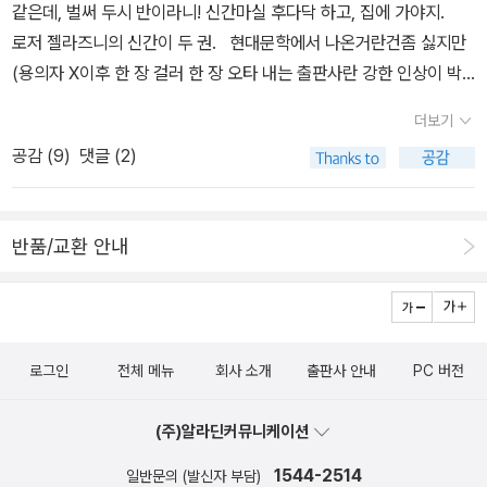
그것이다. 도서관에 꽂혀있을때는 그냥 표지가 너무 딱딱해보이고 내
긴했어요. 대런 섄의 좀비.독특한 스타일의 좀비 이야기라 마음에 들
같은데, 벌써 두시 반이라니! 신간마실 후다닥 하고, 집에 가야지.
용도 어려울 것 같아 손도 대지 못했었다. 새로 나온 책을 접해보니 이
어요.원래 대런 섄의 대표작이 있긴한데, 좀비를 읽고 보니 빨리 그 대
로저 젤라즈니의 신간이 두 권. 현대문학에서 나온거란건좀 싫지만
걸 왜 여태까지 안보고 멍청하게 도서관에서 뽑아보지도 않았는지
표작과 만나야겠다는 생각이 들었습니다. 살인자와 알츠하이머...은
(용의자 X이후 한 장 걸러 한 장 오타 내는 출판사란 강한 인상이 박
참.. 이것과 함께 <물질문명과 자본주의 세계>도 읽으며 좋을 것 같
근 반전을 기다렸다면 실망스러울지도... 오랜만에 일본소설을 읽었
혔;) 젤라즈니잖아! 이 직전에 나온 젤라즈니도 이런 저런 이유로 별
더보기
다. 근래 아시아사나 아시아 정치사를 다룬 책이 많이 나오
네요. 이상하게 일본 소설을 읽을때면 초반에 읽을때 너무 힘든데 후
로였어서, 뭔가 나쁜 인상만 잔뜩 가지고 있지만, 사야지. 네, 사겠습
공감 (
9
)
댓글 (2)
는 것 같다. 이번에는 중국과 한국전쟁에 대해 다룬 <신중국과 한국
반에 감동하며 책을 덮는 경우가 많아, 재미있는것을 알면서도 쉽게
니다. 1962년 데뷔한 이래 1995년 사망하기까지 30여 년간 SF
전쟁>이라는 책이 나왔다. 한국과 중국의 학자들이 뭉쳤다. <대원제
도전해지지 않더라구요.^^;; 그래도 이 책은 좀 쉽게 읽을수 있었던것
와 환상문학계에 찬란한 궤적을 남긴 불세출의 작가 로저 젤라즈니.
국>은 원나라 다들 알거다. 그거에 관한 책이다. 몽고를 넘어 저 멀리
같습니다. 하지만 쉽게 읽힌 만큼 쉽게 잊혀지는 책은 아니었어요. 슬
명석하고 유려한 플롯, 다양한 신화적 상징, 시적이고 아름다운 문장
반품/교환 안내
중앙아시아까지 노략질했던 그들의 역사를 읽을 수 있다. 역사상 대
프고... 허무하고... 잔인했던 소설들...아동성애자들을 보면 참을수
등 뛰어난 문학성을 바탕으로 신화와 환상, SF를 융합시키면서 '한
단한 제국을 형성했던 민족임엔 틀림없다. <현실주의자를 위한 변명
없는 분노가 생겨요.조이스 오츠의 책을 읽으면 남성적인 터프함과
세기에 한 번 나올까 말까 한 뛰어난 작가'로 칭송받는 작가이다. 그런
>은 '사람으로 읽는 한국사' 시리즈다. 역대 역사의 현실주의자를 모
여성적인 섬세함이 함께 공존해 있어서 묘한 충돌감이 매력과 잔인함
젤라즈니 특유의 작품세계를 기반으로 엔터테인먼트적인 특성이 강
아놓은 것 같다. 고대 서양 인물서주에 재밌는 책이 하나 나
을 주는것 같아요. 로맨스 (+ 오디오북) 책으로 읽으니 더 좋았던,
하게 가미된 작품이 바로 1980년에 발표된 <체인질링>이다. 초중기
왔다. <두 정치연설가의 생애>는 데모스테네스와 키케로에 대해 다
로그인
전체 메뉴
회사 소개
출판사 안내
PC 버전
이렇게 멋진 로맨스.너무 아름다워서 눈물이 나려하다니... 영화로 다
다소 무거운 분위기의 작품들과 달리 경쾌하고 위트 넘치는 이 소설
룬다. 저자는 플루타르코스. 고대인이 쓴 고대인이라고 하면 되려나.
시 봐야해.. '그레이의 50가지 그림자'로 알려진 책이지요.진짜 왠만
은, 그의 작품 중 가장 오락적인 요소가 많고 대중적이라는 평가를 받
<지식의 반전: 거짓말 주의보>는 전에 나왔던 시리즈의 연속작이다.
(주)알라딘커뮤니케이션
하면 욕하지 않는데... 만화쪽으로 분류하려다 사랑에 관해 많이 생
으면서 출간 즉시 큰 성공을 거두었다. 이 성공은 이듬해 후속편인 <
막상 펼쳐보면 별로 사고 싶지는 않은데 괜히 갖고 싶은 책 중 하나다.
각하게 해서 로맨스쪽으로..계속 계속 생각나... 일반문학 '베를린,
매드완드>의 출간으로 이어졌으며, 1989년에는 '위저드 월드'라는
1544-2514
일반문의 (발신자 부담)