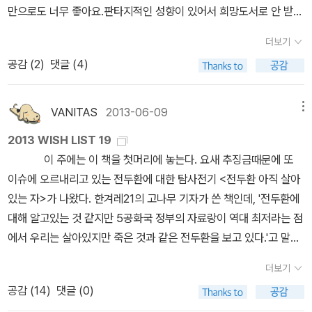
이예요.이 책도 시리즈로 4권이 나왔던데, 계속 번역되어서 만났으면
만으로도 너무 좋아요.판타지적인 성향이 있어서 희망도서로 안 받아
좋겠습니다. 추리/미스터리/액션/스릴러/공포 캐드펠 시리즈 상
줄까 살짝 조마조마했는데, 아마도 SF로 분류되어 구매해준듯... ㅎ
더보기
반기에 한권 읽기 시작하면서 쭉쭉쭉 쭉쭉쭉~2014년에도 쭉쭉쭉 쭉
ㅎ SF와 판타지가 공존하는 책 예전에 재미있게 읽었던 기억이 있
공감 (
2
)
댓글 (4)
쭉쭉~ (+오디오북) 레인저스 시리즈 드디어 10권 읽었
는 책인데, 내용이 가물 가물...^^;;조카 때문에 책 배달 신청했는데,
다. 아... 이 책 1권을 구입하면서 이렇게 긴 시리즈가 될거라 생각 못
책배달로 신청하다보니 책 상태를 볼수 없어 걱정이 되었는데..역시
했지요.은근 제가 구입한 원서들이 시리즈들이 많아요... 시리즈일거
우려되로 너무 너덜 너덜... -.-;; 이럴땐 책 읽기 좀 싫어지더라고
VANITAS
2013-06-09
메뉴
라 예상은 않하고 표지가 이뻐서 구매했다가.... -.-;; 여기까지.. 일반
요. 많이 읽어서 그렇겠거니..하면서도 좀 깨끗하게 봐주면 좋겠다는
2013 WISH LIST 19
적으로 10권이 완결일거란 생각이 들어 읽기 시작했는데, 12권이 출
생각이 듭니다.
이 주에는 이 책을 첫머리에 놓는다. 요새 추징금때문에 또
간되었어요. -.-;;각권마다 재미있게 읽긴했는데, 이상하게 시리즈의
이슈에 오르내리고 있는 전두환에 대한 탐사전기 <전두환 아직 살아
연관성과 흡입력이 떨어져서 계속 다음 이야기가 궁금해지고 그렇지
있는 자>가 나왔다. 한겨레21의 고나무 기자가 쓴 책인데, '전두환에
는 않은것 같아요. 아마도 제가 좋아하는 판타지에 살짝 벗어난다는
대해 알고있는 것 같지만 5공화국 정부의 자료랑이 역대 최저라는 점
점도 저의 흥미를 떨어뜨린것 같아요.^^그래서 제가 구입한 10권까
에서 우리는 살아있지만 죽은 것과 같은 전두환을 보고 있다.'고 말한
지만 읽고 끝내기로 했답니다. (+ 오디오북) 스티븐킹의 4편의 중
다. 진짜, 우린 그에 대해 뭘 얼마나 알고있을까. 로컬리티 번역총서
단편이 수록된 책. 나레이터가 남,여 두분으로 나눠져서 독특하다 생
더보기
최신간인 <공간적 사유>가 나왔다. 발터 벤야민부터 폴 비릴리오까
각해는데, 듣다보니 주인공이 남자인경우 남자분이 여자인경우 여자
공감 (
14
)
댓글 (0)
지 자신의 철학에서 공간이론을 제시한 유수의 학자들에 대해 다뤘
분이 읽어주었네요.스티븐킹의 특유의 심리 공포감을 느꼈던 책입니