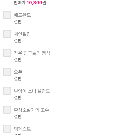
판매가
10,800
원
매드완드
절판
체인질링
절판
작은 친구들의 행성
절판
오픈
절판
부엉이 소녀 욜란드
절판
환상소설가의 조수
절판
템페스트