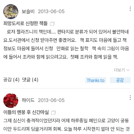
다. <오끼나와, 구조적 차별과 저항의 현장>은 일본의 '섬'으로 인식
다. 제가 읽은 책은 붉은 표지의 책인데, 영화로 다시 리메이크 되면
되는 오키나와에 대한 차별의 정치학이다. 이 주에 민주주의
서 책 표지가 바뀌어 출간되어 기존의 표지들이 절판되었네요. 이 표
보슬비
2013-06-05
메뉴
에 관한 책이 몇 권 나와서 사회과학서를 먼저 올린김에 같이 올려둔
지도 좀 섬뜻한것이 영화를 봐야할까... 고민하게 합니다.^^ '캐리'는 1
희망도서로 신청한 책들
다. 최장집의 민주주의론에 대해 다른 학자들이 연구한 <최장집의 한
974년에 출간된 스티븐 킹의 첫작품이랍니다. 이 책이 40년전의 책
로저 젤라즈니의 책인데.... 판타지로 분류가 되어 있어서 불안하네
국 민주주의론>과 한 정치학자의 한국 민주주의에 대한 연구서인 <
이라니 믿기지 않을만큼, 지금 읽어도 재미있어요. 영화로 보고 드
요.도서관에서 신청 받아주면 좋겠어요. 책 표지도 마음에 들고 책
한국 민주주의의 도전과 극복> <한국 민주주의의 위기와 전망>이 나
라마로도 보고 책으로도 이미 읽어서 내용을 아는데도, 원서로 다시
정보도 마음에 들어서 신청 만화로 읽는 철학 책 속의 그림이 마음
왔다. 한국 민주주의에 관한 식견을 넓혀보는 계기가 되자.
읽고 들으니 또 다시 새롭네요. 여러번 읽어도 여전히 재미있는 책이
에 들어서 조카와 함께 읽으려고요. 첫째 조카와 함께 읽을 책.
<분류의 원시적 형태들>은 얇지만 제목 때문에 쉽사리 다가
예요. 이러니 내가 스티븐킹을 사랑할수밖에 없어요. 2013년에 스티
서기 힘든 책이다. 뭔가 어려울 것 같고 그렇다. 뒤르켐과 마르셀 모스
븐킹의 책을 '듀마키'와 '11/22/63'과 함께 5편의 책을 읽었네요.201
더보기
의 글이 들어가있는 사회학 책이다. <음란과 혁명>은 '풍기문란에 대
4년에도 스티븐킹의 또다른 책들이 즐겁게 기다리고 있어서 좋아요.
공감 (
4
)
댓글 (4)
한 한국 문화사'다. 다만 목차와 글의 순서가 조금 맞지 않는 느낌이
^^ 샬레인 해리스 때문에 읽은 책이예요. 코지 미스터리라고 해야할
다. 내용은 이제까지 내가 접해보지 못한 내용이라 재미있다. <역사
까..이 시리즈가 다른 시리즈들처럼 번역될지 의문이지만, 재미있게
하이드
2013-06-05
메뉴
가 사라져 갈 때>는 '역사적 진실'인 '팩트'의 중요성에 대해 다시금 설
읽었어요. 댄 브라운은 '다빈치 코드'가 가장 갑인듯. 굉장히 힘들
파하는 책이다. 서양의 저명한 사학자 세 명이 뭉쳤는데 모르는 사람
었던 책. 다 읽고 나서 마치 극기 훈련갔다온 느낌이 들었던 책이었어
이틀의 멘붕 후 신간마실
들이다. 허허. 몇 년 전까지 임마누엘 윌러스틴이라고 불렸
요.제 정신을 갈갈이 찢어놓은 책이긴합니다. 공포 단편집. 마음에
그제 심신이 충격적이었던지라 어제 하루종일 폐인으로 고양이 궁둥
을 저자의 책 2판이 나왔다. 이매뉴얼 윌러스틴의 <근대세계체제>가
드는 이야기도 있고, 시시했던것도 있지만...다른 책들도 읽어보고 싶
이만 두드리며 딩굴거리며 회복. 오늘 하루 시작한지 얼마 안 되는 것