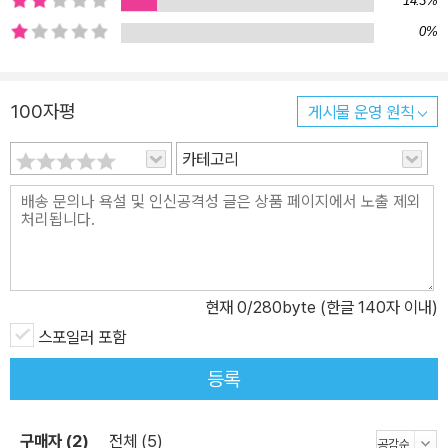
14.3%
겪으며 성장하는 두 소년의 이야기를 그려내고 있다. 소년들은 자신
0%
이 살고 있는 세계와 상충하는 재능으로 인해 고통받고, 각기 다른 방
식으로 세계와의 충돌에 대응해 나간다. 성장하면서 치러내는 고통과
갈등을 판타지와 모험담으로 벼려낸 이 작품에서, 젤라즈니는 북유럽
100자평
게시물 운영 원칙
의 전설과 신화적 상징, 성장소설과 모험담, 미스터리를 절묘하게 버
카테고리
무려내는 신기(神技)에 가까운 솜씨를 보여준다. 또한 용과 마법사
가 등장하는 중세적인 배경을 기반으로 하는 판타지의 세계관에 기계
문명과 과학기술이라는 현대성이 결합된 독특한 아우라 역시 독자들
을 매료시키기에 부족함이 없다. 『체인질링』과 『매드완드』 이 두 작
품은 오락성과 작품성 양측을 만족시키며, 출간된 지 30여년이 지난
지금도 미국, 영국, 러시아, 일본 등지에서 독자들의 많은 사랑을 받고
현재
0
/280byte (한글 140자 이내)
있다.
스포일러 포함
등록
구매자 (2)
전체 (5)