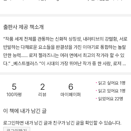
데뷔. 이듬해인 1963년 한 해 동안 17편에 달하는 중단편을 발표했
번역했다. 주요 번역 작품으로는 그렉 이건의 『쿼런틴』 『내가 행복한
다. 자전적 중편인 《전도서에 바치는 장미》가 휴고상 후보에 오르면
이유』 『대여금고』, 테드 창의 『당신 인생의 이야기』 『숨』, 로저 젤라
서 이름을 널리 알렸다. 1965년 《형성하는 자》로 네뷸러상 최우수
즈니의 『신들의 사회』 『전도서에 바치는 장미』, 로버트 A. 하인라인
출판사 제공 책소개
중편상을, 《그 얼굴의 문, 그 입의 횃불》로 네뷸러상 최우수 중단편상
(Robert A. Heinlein)의 『스타십 트루퍼스』, 조 홀드먼의 『영원한
을 수상한다. 1966년에는 젤라즈니 최초의 장편, 《내 이름은 콘래
“작품 세계 전체를 관통하는 신화적 상징성, 내러티브의 강렬함, 서로
전쟁』, 로버트 홀드스톡의 『미사고의 숲』, 크리스토퍼 프리스트의
드》로 휴고상 최우수 장편상을 수상했고 1968년 《신들의 사회》로
반발하는 다채로운 요소들을 완결성을 가진 이야기로 통합하는 놀랄
『매혹』, 이언 뱅크스의 『말벌공장』, 새뮤얼 딜레이니의 『바벨-17』,
단독으로 휴고상을 수상했다. 후기에는 판타지 소설 《앰버연대기》를
만한 능력…… 로저 젤라즈니는 여러 면에서 최고의 작가라 할 수 있
카를로스 카스타네다의 『돈 후앙의 가르침』 3부작, 존 그리빈의 『시
통해 상업적으로 크게 성공하며 근대 판타지 소설의 이정표를 만들었
다.” _베스트셀러스 “이 시대의 가장 뛰어난 작가 중 한 사람, 로저 젤
간의 물리학: SF가 상상하고 과학이 증명한 시간여행의 모든 것』 등
다. 그 외 국내에 번역된 도서로는 《변화의 땅》, 《저주받은 자, 딜비
라즈니가 펼쳐놓는 이야기는 엄밀한 과학적 외삽과 화려한 시적 비전
이 있다.
쉬》, 《로드 마크》 등이 있다. 1995년, 58세의 이른 나이에 암으로
의 독창적인 혼합물이며, 박력 있는 모험담과 생기발랄한 이미지의
읽고 싶어요 1명
5
2
6
생을 마감했다. 그를 기리는 동료 작가들이 《Shadows & Reflecti
보고이다.” _판타지 앤드 사이언스 픽션 과학과 마법의 대립이라는
읽고 있어요 1명
ons》라는 이름의 추모 선집을 내기도 했다.
100자평
리뷰
마이페이퍼
화두를 토대로 북유럽 전설, 현대적 성장소설, 미스터리가 혼합된 로
읽었어요 22명
저 젤라즈니 최고의 엔터테인먼트 소설! 1962년 데뷔한 이래 1995
이 책에 내가 남긴 글
년 사망하기까지 30여 년간 SF와 환상문학계에 찬란한 궤적을 남긴
불세출의 작가 로저 젤라즈니. 명석하고 유려한 플롯, 다양한 신화적
로그인하면 내가 남긴 글과 친구가 남긴 글을 확인할 수 있습니다.
상징, 시적이고 아름다운 문장 등 뛰어난 문학성을 바탕으로 신화와