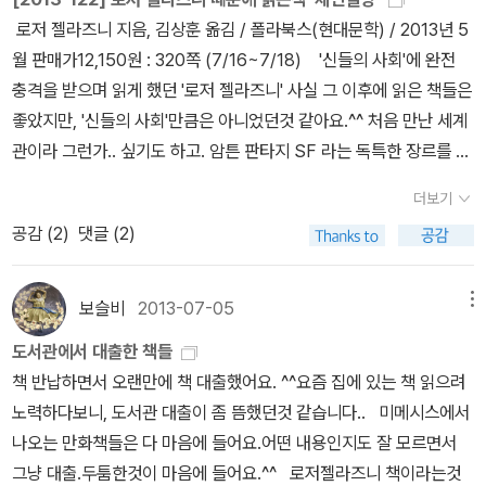
어가 많아도 그냥 찾지 않고 읽는 베짱... ㅎㅎ 한달 이상 걸려 완독
로저 젤라즈니 지음, 김상훈 옮김 / 폴라북스(현대문학) / 2013년 5
한 책. ^^재미있었는데, 은근 저에게 좀 어려웠던것 같아요. 재미없었
월 판매가12,150원 : 320쪽 (7/16~7/18) '신들의 사회'에 완전
으면 중간에 포기했을텐데...ㅎㅎ팀버튼이 영화로 만들면 재미있을것
충격을 받으며 읽게 했던 '로저 젤라즈니' 사실 그 이후에 읽은 책들은
같아요. 작가가 '코넬리아 푼케'라서 듣는책. 어린이용 '고스트 버
좋았지만, '신들의 사회'만큼은 아니었던것 같아요.^^ 처음 만난 세계
스트' 이 책도 '매직샵'이라는 제목으로 시리즈가 있어요.재미는 있
관이라 그런가.. 싶기도 하고. 암튼 판타지 SF 라는 독특한 장르를 개
었지만, 이제 어느정도 챕터북에서 손을 떼어가기 시작한지라 책 정
척한 그의 작품. 제가 좋아하는 장르라서 더 관심이 가는듯합니다. 1
리 차원에서 읽었기에 도서관에서 시리즈를 구입하지 않는 이상 제가
더보기
편 읽고 재미있으면 2편도 계속 읽을 계획이예요.
구입해서 읽을것 같지는 않아요. ^^;; SF소설/ 공상과학 로저 젤라
공감 (
2
)
댓글 (2)
즈니의 책. 판타지로 분류해야하나 SF소설로 분류해야하나 고민하
다가 SF쪽으로 좀더.1편보다 2편이 더 좋았답니다. 존 스칼지의 S
보슬비
2013-07-05
메뉴
F소설은 언제나 믿고 읽습니다.'휴먼 디비전'은 '노인의 전쟁' 3부작
그후의 이야기로 워낙 우주관이 방대하다보니 이 시리즈 계속 계속
도서관에서 대출한 책들
나오면 좋겠어요. 존 스칼지의 책들도 원서로 언젠가 다시 읽어보고
책 반납하면서 오랜만에 책 대출했어요. ^^요즘 집에 있는 책 읽으려
싶은 책들이예요. 존 스칼지의 우주관과 살짝 비교하게 되지만, 이
노력하다보니, 도서관 대출이 좀 뜸했던것 같습니다.. 미메시스에서
시리즈는 또 다른 클래식한 느낌이 있어 좋아요. 2014년에는 이 시
나오는 만화책들은 다 마음에 들어요.어떤 내용인지도 잘 모르면서
리즈의 나머지들을 하나씩 읽어줄거랍니다. 묘하게 공포스러운 책
그냥 대출.두툼한것이 마음에 들어요.^^ 로저젤라즈니 책이라는것