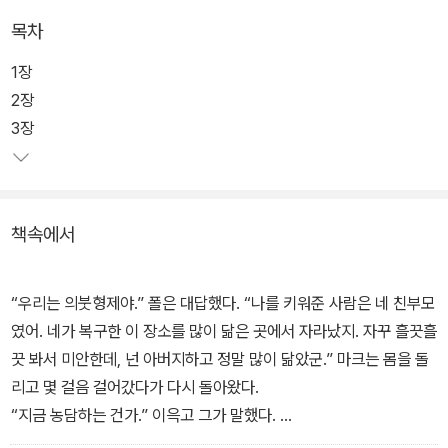
목차
그런 젤라즈니 특유의 작품세계를 기반으로 엔터테인먼트적인 특성
이 강하게 가미된 작품이 바로 1980년에 발표된 <체인질링>이다.
1장
초중기 다소 무거운 분위기의 작품들과 달리 경쾌하고 위트 넘치는
2장
이 소설은, 그의 작품 중 가장 오락적인 요소가 많고 대중적이라는 평
3장
가를 받으면서 출간 즉시 큰 성공을 거두었다. 이 성공은 이듬해 후속
편인 <매드완드>의 출간으로 이어졌으며, 1989년에는 '위저드 월
드'라는 제명으로 합본 출간되었다.
책속에서
위저드 월드의 1편인 <체인질링>은 마법이 지배하는 중세적인 세계
를 배경으로, 흑마법사 데트가 마법사들의 군대에 목숨을 잃은 후 남
“우리는 의붓형제야.” 폴은 대답했다. “나를 키워준 사람은 네 친부모
겨진 아들 폴의 이야기이다. 데트가 죽을 무렵 갓난아기였던 폴은 후
였어. 네가 복구한 이 장소를 많이 닮은 곳에서 자라났지. 자꾸 흘끗흘
일을 우려한 마법사들로 인해 과학기술이 발달한 평행세계의 아이 대
끗 봐서 미안한데, 넌 아버지하고 정말 많이 닮았군.” 마크는 몸을 돌
니얼 체인(마크 마락슨)과 바꿔치기된다. 20년 후 두 아이는 서로 다
리고 몇 걸음 걸어갔다가 다시 돌아왔다.
른 세계에서 적응하지 못하고, 이로 인해 마법 세계는 다시 한 번 혼돈
“지금 농담하는 건가.” 이윽고 그가 말했다.
에 휩싸인다.
“농담이 아니라 진담이야. 지금까지 난 인생의 대부분을 갓난애였던