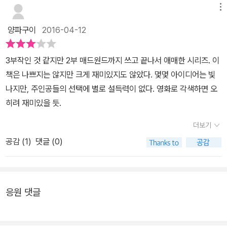
상 로저 젤라즈니는 좋아하지 않는게 맞는것 같다는 확신이 든다. 엠
메뉴
버연대기와 신들의 사회 단편집 <전도서에 바치는 장미>를 읽을때
양파구이
2016-04-12
들었던 흥분이나 미친듯이 좋다는 생각이 더이상 들지 않는다. 예전
에 좋아했던 것을 더이상 좋아하지 않는 다는 것 알았을때는 엄청 쓸
3부작인 것 같지만 2부 매드원드까지 쓰고 끝나서 애매한 시리즈. 이
쓸한 마음이 드는 것 같다. 그렇다고 젤라즈니를 싫어하지는 않지만-
책은 나쁘지는 않지만 크게 재미있지도 않았다. 몇몇 아이디어는 빛
베르나르 베르베르처럼-. 로저 젤라즈니의 작품이 더 출간이 되더라
나지만, 주인공들의 선택에 별로 설득력이 없다. 영화로 각색하면 오
도 닥치고 구매!까지는 하지 않을 것 같다.
히려 재미있을 듯.
더보기
공감 (
1
)
댓글 (0)
응원 댓글