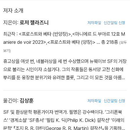
엄청난 재앙을 불러일으킬까 두려워한다. 결국 아기는 먼 옛날 마법
저자 소개
을 버리고 과학기술이 발달한 평행세계의 아이 대니얼 체인(마크 마
락슨)과 바꿔치기 되어 아무것도 모르는 채로 성장한다. 그러나 우주
지은이:
로저 젤라즈니
저자파일
신간알림 신청
의 균형을 관할하는 법칙은 이 두 아이에게 평범한 삶을 허락하지 않
최근작 :
<프로스트와 베타 (반양장)>
,
<마니에르 드 부아르 12호 M
는데…….
aniere de voir 2023>
,
<프로스트와 베타 (양장)>
… 총 218종
(모두
보기)
휴고상을 여섯 번, 네뷸러상을 세 번 수상했으며 뉴웨이브 SF의 거장
으로 불리는 시인이자 소설가다. 그의 작품들은 동서양 고전 신화에
뿌리를 둔 웅장한 분위기와 유려한 플롯, 그리고 이 모든 것을 아름답
게 담아내는 시적인 문장으로 유명하다. 그는 1937년 미국 오하이오
클리블랜드에서 태어나 어릴 때부터 대중 소설을 탐독했고 열여섯 살
옮긴이:
김상훈
저자파일
신간알림 신청
에는 단편 소설로 첫 고료를 받았다. 대학에서 심리학을 전공했지만
핀리 포스터 시인상을 수상한 이후 영문학으로 진로를 바꿔 상징파
SF 및 환상문학 평론가이자 번역가. 필명은 강수백이다. '그리폰북
시인들을 연구하는 데 몰두했고 졸업 후에는 사회보장국에 취직한 뒤
스' '경계소설' 'SF총서' '필립 K. 딕(Philip K. Dick) 걸작선' '미래의
본격적인 창작 활동을 시작했다. 1962년 단편 《수난극》을 발표하며
문학' 『조지 R. R. 마틴(George R. R. Martin) 걸작선』을 기획하고