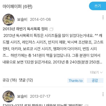
쓰기
마이페이퍼 (6편)
보슬비
2014-01-08
메뉴
2013년 하반기 독서목록 정리
2013년 독서목록의 특징은 시리즈들을 많이 읽었다는거네요. ^^ 캐
드펠 시리즈, 레인저스 시리즈, 반지의 제왕, 박시백 조선왕조, 고스트
헌터, 아키라, 보르코 시건 시리즈, 뱀파이어 다이어리, 번짐 시리
즈... 하반기에는 총 141권의 책을 읽었답니다. 그중 분권이 있어서
내용으로 보면 132권 읽은거네요. 2013년 총 240권(분권 250권)
을 읽은 셈입니다. 상반기 영어(책 41권/오디오 36권) / 하반기 영어
더보기
(책 44권/오디오 37권) 판타지 (+ 오디오북) 오디오북과 함
공감 (
18
)
댓글 (12)
께 들으면서, 조금 걱정했는데 영화를 많이 봐서인지 나레이터분이
너무 연기를 잘해서 그때 장면과 겹쳐지면서 조금 걱정되는 마음 정
리하고 읽기 시작했습니다. 사실, 영화를 너무 많이 봐서인지 책을 정
보슬비
2013-07-17
메뉴
말 이해는지, 이해한다고 착각하는지 잘 모르겠어요. ㅋㅋ 모르는 단
[2013-122] 로저 젤라즈니 때문에 읽는책 '체인질링'