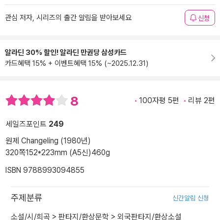
관심 저자, 시리즈의 출간 알림을 받아보세요
신청
알라딘 30% 할인! 알라딘 만권당 삼성카드
카드혜택 15% + 이벤트혜택 15% (~2025.12.31)
8
100자평 5편
리뷰 2편
세일즈포인트
249
원제 Changeling (1980년)
320쪽
152*223mm (A5신)
460g
ISBN 9788993094855
주제분류
신간알림 신청
소설/시/희곡
>
판타지/환상문학
>
외국판타지/환상소설