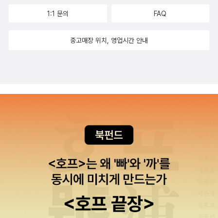
잡지식 키우려면 구매해라. <왜 호찌민인가>는 베트남과 한국을 엮
달렘의 노래'는 생활이 시가 되는... 그래서 더 좋았던 시집이예요.나
제명으로 합본 출간되었다. 위저드 월드의 1편인 <체인질링>은 마법
1:1 문의
FAQ
어 본 책이다. 베트남의 통일사례에서 한국이 배울 점을 찾는다는 것
무늘보님 덕분에 시집을 읽게 되네요. ^^아마 제가 자발적으로 시집
이 지배하는 중세적인 세계를 배경으로, 흑마법사 데트가 마법사들의
같은데, 뭐 우리보다 못산다고 무시하면 안되지. 미국도 이긴 나란데.
을 읽었던것은 십대 사춘기 시절이 아니었나 싶어요. ㅎㅎ 중국에
군대에 목숨을 잃은 후 남겨진 아들 폴의 이야기이다. 데트가 죽을 무
중고매장 위치, 영업시간 안내
인류학자, 역사학자, 철학자가 만나 쓴 <인문학, 여성을 말하
대해서 다시 생각하게 한 책이예요. 오랜만에 가족들과 함께 읽은 책
렵 갓난아기였던 폴은 후일을 우려한 마법사들로 인해 과학기술이 발
다>는 원시 시대 이래로의 인간사회에서 '여성'을 탐구하며, 여성을
이기도 하네요.^^ 책 표지 때문에 주인공과 강아지의 삶을 다룬 책
달한 평행세계의 아이 대니얼 체인(마크 마락슨)과 바꿔치기된다. 2
철학적, 공시적, 통시적, 문화적으로 융합해서 다룬다. 남성에게 억압
일거라 짐작하고 읽었는데, 강아지는 딱 한번밖에 등장하지 않았
0년 후 두 아이는 서로 다른 세계에서 적응하지 못하고, 이로 인해 마
된 여성을 중심으로 한다. <그 남자는 도대체 왜 그럴까>는 여성에게
다.... '도련님'과 함께 오래전부터 읽어야지..했던 책인데, 이번에 읽
법 세계는 다시 한 번 혼돈에 휩싸인다. 사실 나는 '명석하고 유려한
폭력이나 억압을 행하는 남성의 사례를 들며 남성성과 남성심리를 분
게 되었어요.전혀 책이 두껍게 느껴지지 않을만큼 재미있게 읽었네
플롯, 다양한 신화적 상징, 시적이고 아름다운 문장' 의 젤라즈니를 좋
석한다. 좀 더 소프트한 내용인 줄 알았으나 폭력을 다룬다는 점에서
요. 이번 소세키 전집 은근 탐나긴합니다. 오디오북 BBC 라디오
아하지만, 엔터테인먼트적 요소가 강한 젤라즈니도 좋아하겠지.
조금은 하드하다. <동양의 생각지도>는 서양학자가 바라본 동양학이
드라마 'Cabin Pressure' 베네딕트 컴버배치의 목소리를 들을수 있
다니자키 준이치로 <미친 사랑> <세설>의 다니자키 준이
다. 한자 배우기도 힘들었을 텐데 어떻게 풀어냈을지 궁금하다. 판형
다는것만으로도 좋았던. 라디오 드라마의 매력에 푸욱 빠지게 하는
치로의 신간이다. 아직 책소개도 나오지 않은 따끈따끈 게으른 신간.
은 다른 책보다 조금 컸다. 인문비평서가 몇 권 나와서 같이
시리즈예요.스크립트가 없고, 이해를 못해서 반복 듣기 하며 웃음포
출판사 이름을 보니 마음이 복잡하지만, 그렇다고 이 출판사 책을 안
추려봤는데 이순예의 <예술과 비판, 근원의 빛>이 단연 눈에 띈다.
인트를 찾으려고 애쓰기도 하지만 그럼에도 불구하고 너무 재미있어
읽겠다고 보이콧 한다거나 그런건 아니다. 표지가
예술을 비판한 유명 철학자들의 이론을 파헤치면서 예술의 의미를 탐
요. 각자의 캐릭터들이 살아있어서 그런것 같습니다. 이 라디오 드라
예뻐서 눈에 띈 마르셀 프루스트 <잃어버린 시절을 찾아서 > 왼쪽이
구하는 책인데 느낌에 2013년 문화관광부 우수도서나 학술원 우수
마 때문에 '베네딕트 컴버배치' 목소리 익숙해지기 훈련을 받았던것
펭귄코리아, 오른쪽이 민음사 다른 책은 못 읽었지만, 인상깊게
도서가 될 것 같다. 그냥 보면 느낌이 그렇다. 그 밖에 <미와 비평>도
같아요. 덕분에 영화 '호빗'에서 스마우그 목소리를 들으며 베니를 상
읽...다 말았던.. <7년의 밤>의 작가 정유정의 신간 <28> 주변의