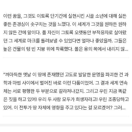
너한테 주어진 이름으로 살아왔어.”
“어떤 이름이지?”
이런 꿈을, 그것도 이토록 단기간에 실현시킨 시골 소년에 대해 싫든
“대니얼 체인.”
좋든 존경심이 솟구치는 것을 느꼈다. 이 세계가 그것을 원하든 원하
_16장
지 않든 간에 말이다. 폴 자신이 그토록 오랫동안 부적응자로 살아왔
던 그 세계로 마크를 돌려보낼 수 있었다면 얼마나 좋았을까. 그들은
높은 건물의 텅 빈 지붕 위에 착륙했다. 폴은 용의 목에서 내리지 않고
양손으로 홀을 들어 올려 아래쪽에 있는 그의 군세에게 명령을 내리
는 일에 착수했다. 그들이 지금 필요로 하는 것은 난전이 아니라 조직
적인 행동이었다. 군세를 몇 그룹으로 나누어 특정 목표를 향해 보내
“까마득한 옛날 이 땅에 존재했던 고도로 발달한 문명을 파괴한 건 과
야 한다. 그가 명령을 내리기 시작하자 손목이 욱신거렸고, 홀이 욱신
학과 마법 사이에서 벌어진 바로 이런 다툼이었어. 그 결과 세계 연속
거렸고, 실들도 욱신거렸다. 마력을 쓸 때는 보통 고양감을 느끼곤 했
체는 서로 평행한 두 부분으로 갈라져나갔지. 그리고 우린 지금 똑같
다. 그러나 이번만은 그런 고양감이 존재하지 않았다. 환희도 없었다.
은 짓을 하고 있어! 우리 두 사람 모두가 희생자라고! 우린 조종당하고
다른 사내의 꿈을 파괴하는 역할을 맡고 싶었던 적은 한 번도 없다.
있어. 이 전투가 땅 자체에 영향을 주고 있다는 걸 모르겠어? 그러니
-21장
까 우리는?”
배후에서 일어난 폭발 탓에 그는 앞으로 고꾸라졌다. 귀청을 찢는 스