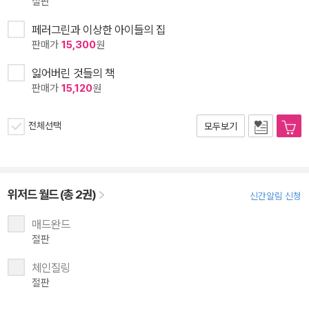
절판
페러그린과 이상한 아이들의 집
판매가
15,300
원
잃어버린 것들의 책
판매가
15,120
원
전체선택
모두보기
위저드 월드 (총 2권)
신간알림 신청
매드완드
절판
체인질링
절판