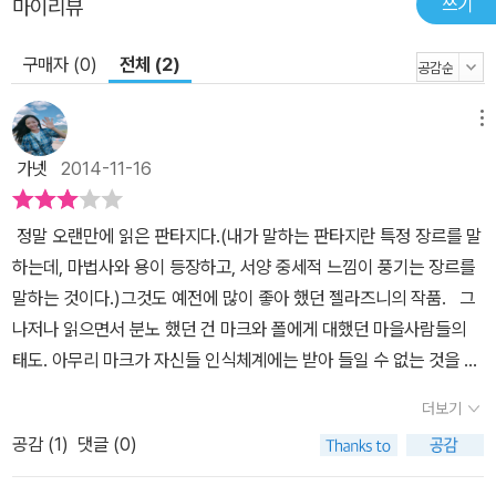
쓰기
마이리뷰
구매자 (0)
전체 (2)
메뉴
가넷
2014-11-16
정말 오랜만에 읽은 판타지다.(내가 말하는 판타지란 특정 장르를 말
하는데, 마법사와 용이 등장하고, 서양 중세적 느낌이 풍기는 장르를
말하는 것이다.)그것도 예전에 많이 좋아 했던 젤라즈니의 작품. 그
나저나 읽으면서 분노 했던 건 마크와 폴에게 대했던 마을사람들의
태도. 아무리 마크가 자신들 인식체계에는 받아 들일 수 없는 것을 가
지고 왔다고 하더라도, 그런 식의 공격은 이해가 되지않았다. 그리고
더보기
다른 이들이 말한 것처럼 노라와 쓸데없는 삼각관계는 왜 넣은건가
공감 (
1
)
댓글 (0)
싶기도. 차라리 넣을려면 제대로 증폭시키던지. 여하튼 오랜만에 읽
은 판타지라서 좋긴 좋았는데, 다소 밋밋한 느낌도 들었다 . 이제 더이