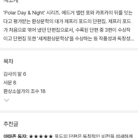
책소개
'Polar Day & Night' 시리즈. 에드거 앨런 포와 카프카의 뒤를 잇는
다고 평가받는 환상문학의 대가 제프리 포드의 단편집. 제프리 포드
가 처음으로 엮어 냈던 단편집으로서, 수록된 단편 중 3편이 수상작
이고 단편집 또한 '세계환상문학상'을 수상하는 등 작품성과 독창성을
인정받았다. 표제작 '환상소설가의 조수'를 포함하여 16편의 단편이
실려있다.
목차
열여섯 편의 단편은 작가의 어린 시절이나 대학교에서 작문과 문학을
감사의 말 6
가르치던 시절을 투사하여 자전적인 바탕 위에 환상적인 사건을 덧입
서문 8
힌 것부터 시작해서, 먼 미래에 인류의 먼 우주 개척지를 배경으로 펼
환상소설가의 조수 18
쳐지는 비뚤어진 사랑 이야기, 할리우드 고전 영화에 사족을 못 쓰는
벌레 외계인들과 무역을 하기 위해 영화배우의 껍질을 입고 벌레들의
행성으로 간 사람 이야기, 인간의 뇌를 병 속에 담아 전자 시스템으로
추천글
쓰이는 이야기 등 다양한 스펙트럼을 선보이고 있다.
아마존 독자:
★★★★★ 포드의 단편은 독창적인 비전을 섬세하게