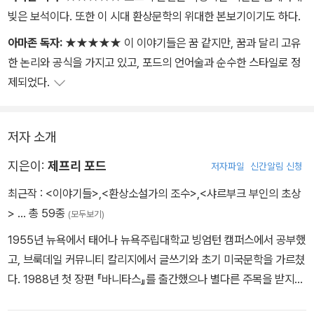
이 작품들은 자칫 일상과 동떨어진 허무맹랑한 이야기로 비치기 쉽지
빚은 보석이다. 또한 이 시대 환상문학의 위대한 본보기이기도 하다.
만, 제프리 포드의 문학에 대한 사랑과 열정, 다양하고 비틀린 세계 속
아마존 독자:
★★★★★ 이 이야기들은 꿈 같지만, 꿈과 달리 고유
에서 인간이 어떻게 변하고 어떻게 변하지 않는가를 꿰뚫어보는 통찰
한 논리와 공식을 가지고 있고, 포드의 언어술과 순수한 스타일로 정
력과 따뜻하고 유머러스한 시선, 그리고 자신의 꿈에 대한 철저한 믿
제되었다.
음과 노력을 통해 그저 그런 황당무계한 이야기의 수준을 뛰어넘는
다.
저자 소개
작품마다 작품을 쓸 당시에 작가가 어떤 이야기로부터 영감을 얻었는
지은이:
제프리 포드
지, 작품의 중심 주제가 무엇인지 적은 후기가 딸려있다. 작품을 좀 더
저자파일
신간알림 신청
깊게 이해하고 싶은 독자, 특히 창작의 열망을 품은 독자에게 더욱 유
최근작 :
<이야기들>
,
<환상소설가의 조수>
,
<샤르부크 부인의 초상
익한 부분이 되리라고 본다.
>
… 총 59종
(모두보기)
1955년 뉴욕에서 태어나 뉴욕주립대학교 빙엄턴 캠퍼스에서 공부했
고, 브룩데일 커뮤니티 칼리지에서 글쓰기와 초기 미국문학을 가르쳤
다. 1988년 첫 장편 『바니타스』를 출간했으나 별다른 주목을 받지
못했고, 교사 생활을 하며 단편을 쓰는 데 주력한다. 그러다 1997년