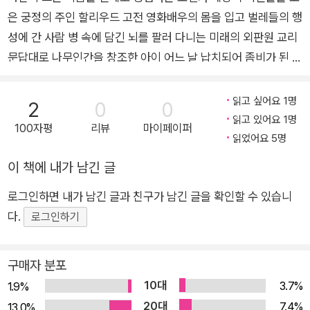
은 궁정의 주인 할리우드 고전 영화배우의 몸을 입고 벌레들의 행
존 판타지나 SF와는 다르다. 그래서 그의 작품 세계는 특정 장르보다
는 장르 ‘사이’, 혹은 ‘경계’라는 표현과 더 어울리는지도 모른다.
성에 간 사람 병 속에 담긴 뇌를 팔러 다니는 미래의 외판원 교리
문답대로 나무인간을 창조한 아이 어느 날 납치되어 좀비가 된 남
자…… <세계환상문학상><에드거 앨런 포 상><네뷸러 상>에
빛나는 환상문학의 대가 제프리 포드가 초대하는 이야기 만찬 폴
읽고 싶어요 1명
2
0
0
라북스에서 에드거 앨런 포와 카프카의 뒤를 잇는다고 평가받는
읽고 있어요 1명
100자평
리뷰
마이페이퍼
환상문학의 대가 제프리 포드의 단편집 『환상소설가의 조수』가
읽었어요 5명
출간되었다. 이 단편집은 제프리 포드가 처음으로 엮어 냈던 단편
이 책에 내가 남긴 글
집으로서, 수록된 단편 중 3편이 수상작이고 단편집 또한 <세계
로그인하면 내가 남긴 글과 친구가 남긴 글을 확인할 수 있습니
환상문학상>을 수상하는 등 작품성과 독창성을 인정받았다. 『환
다.
상소설가의 조수』에는 표제작 「환상소설가의 조수」를 포함하여 1
로그인하기
6편의 단편이 실려있다. 이 열여섯 편의 단편은 작가의 어린 시절
이나 대학교에서 작문과 문학을 가르치던 시절을 투사하여 자전
구매자 분포
적인 바탕 위에 환상적인 사건을 덧입힌 것부터 시작해서, 먼 미
10대
3.7%
1.9%
래에 인류의 먼 우주 개척지를 배경으로 펼쳐지는 비뚤어진 사랑
20대
7.4%
13.0%