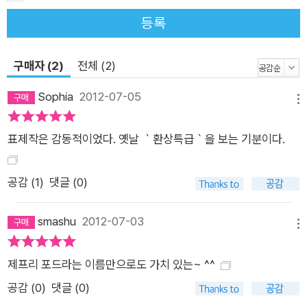
창적인 비전을 섬세하게 빚은 보석이다. 또한 이 시대 환상문학의
등록
위대한 본보기이기도 하다. ★★★★★ 이 이야기들은 꿈 같지
만, 꿈과 달리 고유한 논리와 공식을 가지고 있고, 포드의 언어술
구매자 (2)
전체 (2)
과 순수한 스타일로 정제되었다. ★★★★★ 이 책은 작가가 되
Sophia
2012-07-05
고 싶게 만드는 유형의 책이다. 모든 이야기는 바로 전의 것보다
메뉴
더 훌륭하다. 포드의 글 솜씨는 굉장히 놀랍고 누군가 다른 사람
과 비교할 수가 없다. "머스트 해브 북". - 아마존 독자 서평 중에
표제작은 감동적이었다. 옛날 ｀환상특급｀을 보는 기분이다.
서 보르헤스나 마르케스 같은 작가들을 예로 들며 “나는 한 번도
판타지 소설과 소위 ’문학 작품’ 사이에 다른 점을 보지 못했다(2
공감 (
1
)
댓글 (0)
007년 actuSF와의 인터뷰 중에서)”던 본인 말마따나 그의 소설
은 언제나 환상성을 품고 있되, 특정한 장르 틀에 갇혀있지는 않
smashu
2012-07-03
메뉴
다. 이 책에 수록된 단편들은 특히 더 그렇다. 어떤 장르에도 정확
히 들어맞지 않는 기묘한 환상성, 고전과 현대와 미래가 뒤섞인
제프리 포드라는 이름만으로도 가치 있는~ ^^
독특한 분위기, 가볍게 읽고 넘길 수 없는 지적인 경향과 섬세한
공감 (
0
)
댓글 (0)
결은 독자들이 익숙하게 보던 기존 판타지나 SF와는 다르다. 그