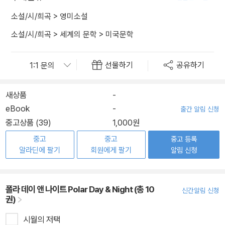
소설/시/희곡
>
영미소설
소설/시/희곡
>
세계의 문학
>
미국문학
선물하기
공유하기
새상품
-
eBook
-
출간 알림 신청
중고상품 (39)
1,000원
중고
중고
중고 등록
알라딘에 팔기
회원에게 팔기
알림 신청
폴라 데이 앤 나이트 Polar Day & Night (총 10
신간알림 신청
권)
시월의 저택