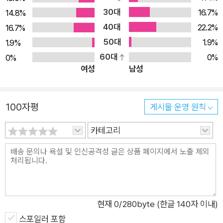
이야기, 할리우드 고전 영화에 사족을 못 쓰는 벌레 외계인들과
30대
16.7%
14.8%
무역을 하기 위해 영화배우의 껍질을 입고 벌레들의 행성으로 간
40대
22.2%
16.7%
사람 이야기, 인간의 뇌를 병 속에 담아 전자 시스템으로 쓰이는
50대
1.9%
1.9%
이야기 등 다양한 스펙트럼을 선보이고 있다. 이 작품들은 자칫
60대
0%
0%
일상과 동떨어진 허무맹랑한 이야기로 비치기 쉽지만, 제프리 포
여성
남성
드의 문학에 대한 사랑과 열정, 다양하고 비틀린 세계 속에서 인
간이 어떻게 변하고 어떻게 변하지 않는가를 꿰뚫어보는 통찰력
100자평
과 따뜻하고 유머러스한 시선, 그리고 자신의 꿈에 대한 철저한
게시물 운영 원칙
믿음과 노력을 통해 그저 그런 황당무계한 이야기의 수준을 뛰어
카테고리
넘는다. 작품마다 작품을 쓸 당시에 작가가 어떤 이야기로부터 영
감을 얻었는지, 작품의 중심 주제가 무엇인지 적은 후기가 딸려있
다. 작품을 좀 더 깊게 이해하고 싶은 독자, 특히 창작의 열망을
품은 독자에게 더욱 유익한 부분이 되리라고 본다. 『환상소설가
의 조수』는 여름밤, 또는 어떤 시간에라도 잠시 동안 팍팍한 현실
현재
0
/280byte (한글 140자 이내)
에서 빠져나와 문학과 환상을 체험하고 자신의 꿈을 돌아보기에
스포일러 포함
더없이 좋은 길잡이가 될 것이다. ★★★★★ 포드의 단편은 독