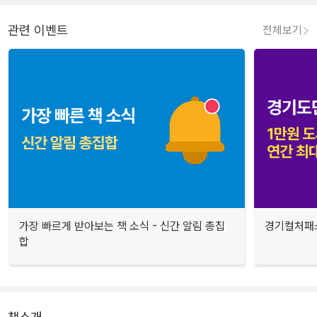
관련 이벤트
전체보기
가장 빠르게 받아보는 책 소식 - 신간 알림 총집
경기컬처패스
합