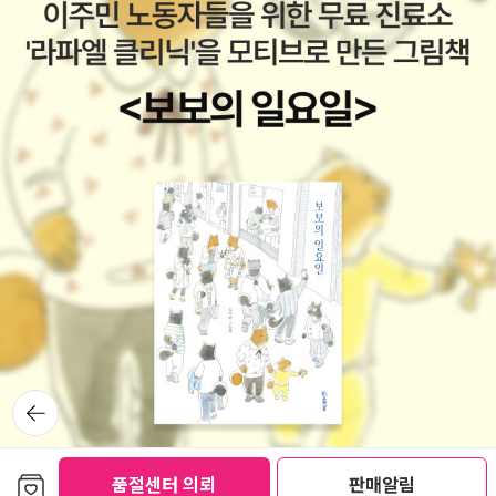
FICTION》을 통해서 발표되었다. 이 웹진은 사이파이 채널에서
만들고 앨런 대트로가 편집장을 맡아서 뛰어난 작가들의 신작을
다수 내놓고 고전 중단편을 엄선해서 수록했다. 비록 2000년부
터 2005년까지만 운영되었지만 SF계에 중요한 역할을 한 웹진
이라고 할 수 있다. 창조 Creation 주인공은 교리문답 시간에 들
은 창세기 이야기를 바탕으로 자신만의 인간을 창조해보려고 한
다. 숲 속에서 나무와 풀들로 몸을 만들고, 아버지에게서 가져온
숨결을 흘려넣고, 교리문답의 질문들을 읽어주고 나서 다음 날 가
보았더니 정말로 그 인간이 일어나서 사라진 흔적만이 남아있었
다. 주인공은 큰 비밀을 안고 괴로워하다가 아버지에게 이 일을
고백한다. 환상적인 소재를 다루고 있지만 부모와 책임, 사람의
성장에 대해 말하는 이야기. 이 작품은 2002년에 《매거진 오브
뒤로가
판타지 앤드 사이언스픽션》에 실렸으며, 「환상소설가의 조수」와
기
마찬가지로 <세계환상문학상> 단편 부문을 수상했다. 계곡 밖
으로 Out of the Canyon 《가제트》지 기자가 한 남자의 일기에
보관함담기
품절센터 의뢰
판매알림