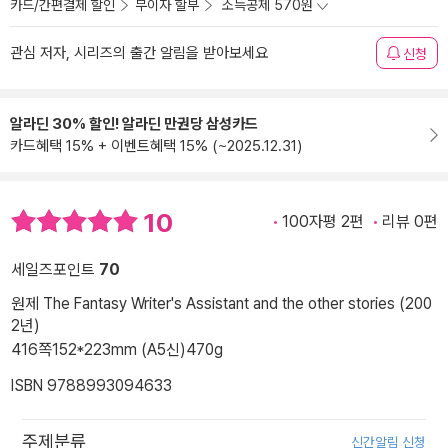
카드/간편결제 할인
무이자 할부
소득공제 570원
관심 저자, 시리즈의 출간 알림을 받아보세요
신청
알라딘 30% 할인! 알라딘 만권당 삼성카드
카드혜택 15% + 이벤트혜택 15% (~2025.12.31)
10
100자평 2편
리뷰 0편
세일즈포인트
70
원제 The Fantasy Writer's Assistant and the other stories (200
2년)
416쪽
152*223mm (A5신)
470g
ISBN 9788993094633
주제분류
신간알림 신청