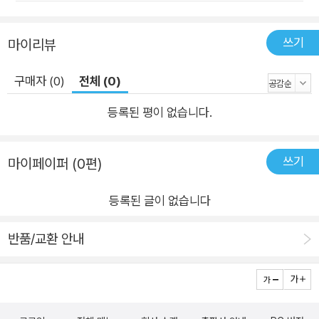
래서 그의 작품 세계는 특정 장르보다는 장르 ‘사이’, 혹은 ‘경
계’라는 표현과 더 어울리는지도 모른다. - 이수현 (옮긴이의 말
쓰기
마이리뷰
中 ) ■ 이 책은…… 이 책은 2002년에 골든그리폰에서 출간된
『The Fantasy Writer's Assistant and the other stories』를
구매자 (0)
전체 (0)
번역한 것으로, 1994년부터 2002년까지 제프리 포드가 다른 지
등록된 평이 없습니다.
면에 발표했거나 이 단편집에만 실은 작품들로 구성되어 있다. 폴
라북스에서는 작가의 동의를 얻어 단편의 배치 순서를 바꾸었다.
다음은 각 단편과 단편이 실린 지면에 대한 간략한 설명이다. 환
쓰기
마이페이퍼 (0편)
상소설가의 조수 The Fantasy Writer's Assistant 고등학교를
졸업하고 자기 미래에 대한 어떤 비전도 없는 독서가 메리는 인간
등록된 글이 없습니다
적으로 고약한 외모와 성품을 가졌지만, 인기 있는 판타지 소설
시리즈 작가의 조수로 취직한다. 어느 날, 작가가 자신이 쓰는 작
반품/교환 안내
품 속이 보이지 않는다며, 메리에게 도움을 청한다. 소설을 쓴다
는 것, 자신의 꿈을 찾아낸다는 것에 대한 문학적인 답. 이 작품은
2000년에 《매거진 오브 판타지 앤드 사이언스픽션》에 실렸으