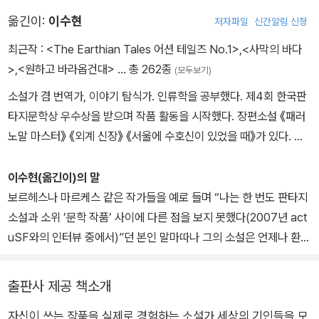
두 번째 장편 『골상학』이 세계환상문학상(1998)을 수상함과 동시에
옮긴이:
이수현
저자파일
신간알림 신청
《뉴욕타임스》의 “주목할 만한 책”으로 선정되면서 작가로서의 그 진
가를 인정받기 시작한다. 이후 단편 「아이스크림 제국」으로 네뷸러 상
최근작 :
<The Earthian Tales 어션 테일즈 No.1>
,
<사막의 바다
을, 『유리 속의 소녀』로 에드거 앨런 포 상을 받았으며 출간하는 단편
>
,
<원하고 바라옵건대>
… 총 262종
(모두보기)
집마다 세계환상문학상을 수상하는 등 여러 작품으로 SF와 판타지
소설가 겸 번역가, 이야기 탐식가. 인류학을 공부했다. 제4회 한국판
문학 부문의 문학상을 두루 수상했다.
타지문학상 우수상을 받으며 작품 활동을 시작했다. 장편소설 《패러
노말 마스터》 《외계 신장》 《서울에 수호신이 있었을 때》가 있다. 닐
셔스터먼, 레베카 야로스, 어슐러 K. 르 귄, 옥타비아 버틀러, 조지 R.
R. 마틴 등의 작품을 옮겼다.
이수현(옮긴이)의 말
보르헤스나 마르케스 같은 작가들을 예로 들며 “나는 한 번도 판타지
소설과 소위 ’문학 작품’ 사이에 다른 점을 보지 못했다(2007년 act
uSF와의 인터뷰 중에서)”던 본인 말마따나 그의 소설은 언제나 환상
성을 품고 있되, 특정한 장르 틀에 갇혀있지는 않다. 이 책에 수록된
단편들은 특히 더 그렇다. 어떤 장르에도 정확히 들어맞지 않는 기묘
출판사 제공 책소개
한 환상성, 고전과 현대와 미래가 뒤섞인 독특한 분위기, 가볍게 읽고
자신이 쓰는 작품을 실제로 경험하는 소설가 세상의 기인들을 모
넘길 수 없는 지적인 경향과 섬세한 결은 독자들이 익숙하게 보던 기