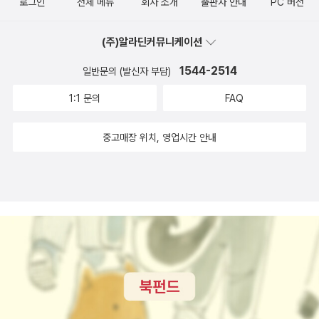
며, <세계환상문학상> 단편 부문을 수상했다. 《매거진 오브 판
로그인
전체 메뉴
회사 소개
출판사 안내
PC 버전
타지 앤드 사이언스픽션》은 1949년부터 출간된 유서 깊은 장르
잡지다. 현재는 《판타지 앤드 사이언스픽션》으로 이름을 바꾸었
(주)알라딘커뮤니케이션
고 약자인 F&SF로 많이 불린다. 대니얼 키스의 『앨저논에게 꽃
1544-2514
일반문의 (발신자 부담)
다발을』, 할란 엘리슨의 『제프리는 다섯 살』, 커트 보네거트의
1:1 문의
FAQ
「해리슨 버거론」 등이 발표된 지면이며 로버트 하인라인의 『스타
십 트루퍼스』, 스티븐 킹의 『다크 타워』도 이 잡지에 단편으로 처
중고매장 위치, 영업시간 안내
음 모습을 보였다. 최근에는 격월간으로 발행한다. 머나먼 오아시
스 The Far Oasis 먼 미래, 우주에 나간 개척지에서 게임의 명수
사익스는 자신이 이긴 상대인 메시나라는 여자에게 홀딱 반한다.
그러나 메시나는 사익스의 비밀 수법을 빼내고 나서는 그를 거들
떠보지도 않는다. 메시나를 그리워하던 사익스는 말다툼 끝에 그
녀를 살해하고, 다른 별로 추방당한다. 그 별에서 인간과 닮았지
만 수명이 무척 짧은 생물을 발견한 사익스는 기억속의 메시나를
되살릴 무시무시한 전략을 생각해낸다. 집착과 외로움이 빚어낸
비뚤어진 사랑 이야기. 이 작품은 2000년에 웹진 《사이픽션SCI