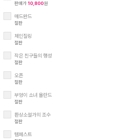
판매가
10,800
원
매드완드
절판
체인질링
절판
작은 친구들의 행성
절판
오픈
절판
부엉이 소녀 욜란드
절판
환상소설가의 조수
절판
템페스트