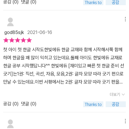
공감 (
0
)
댓글 (0)
좋은 이유.선긋기 시작을 알리는 화살표가 있어요.글자 쓰는 순서가
써 있어숫자대로 따라 선을 긋다보니 자연스럽게 글 쓰는 순서를 배
웁니다.한빛에듀의 재미있고 빠른 첫 한글 준비 선긋기 좋은 점~!몸
메뉴
으로 글자를 만들고 글자의 첫음을 따라 쓰도록 유도해 글자를 통으
god85sjk
2021-06-16
로 배울 수 있어요.​ 재미있고 빠른 첫 한글 준비 선긋기는자음, 모음
그리고 단어를 통으로 자연스럽게 배울 수 있도록 만들어5살언니 한
첫 아이 첫 한글 시작도한빛에듀 한글 교재와 함께 시작해서쭉 함께
글 금세 깨우칠것 같아요.께끼네 책꽂이로 찾아온 한빛에듀의 재미있
하며 한글을 꽤 많이 익히고 있는데요.둘째 아이도 한빛에듀 교재로
고 빠른 첫 한글 준비 선긋기~!넘넘 좋네요. [출판사로부터 도서 협찬
한글 공부 시작했답니다^^ 한빛에듀 [재미있고 빠른 첫 한글 준비 선
을 받았고 본인의 주관적인 견해에 의하여 작성함]​​ ​
긋기]는1권: 직선, 곡선, 자음, 모음,2권: 글자 모양 따라 긋기 편으로
만날 수 있는데요.이번 서평에서는 2권: 글자 모양 따라 긋기 편을보
여드릴게요!아이가 한글 공부를 시작하기 위해서는무엇보다 연필을
더보기
잡는 데 익숙해지고,다양한 모양의 선긋기, 모양을 따라 그리기 연습
공감 (
0
)
댓글 (0)
이충분히 필요하겠지요.1단계로 재미있는 연상 그림 속에서다양한 선
긋기를 시작하였어요. 2단게로 이어지는 한글 놀이는모음따라 선 긋
기랍니다.화살표 방향에 따라 선긋기를 하여큰 점까지 쭉~ 연결하면
메뉴