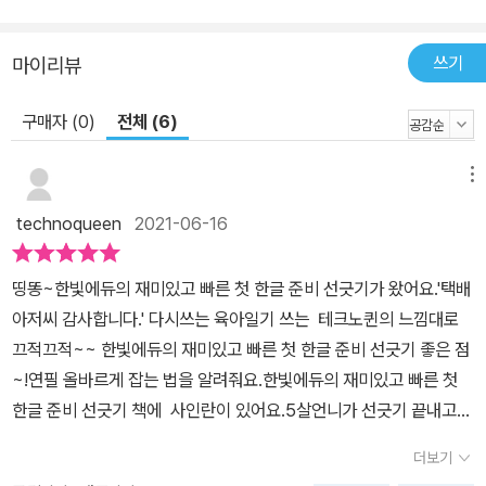
쓰기
마이리뷰
구매자 (0)
전체 (6)
메뉴
technoqueen
2021-06-16
띵똥~한빛에듀의 재미있고 빠른 첫 한글 준비 선긋기가 왔어요.'택배
아저씨 감사합니다.' 다시쓰는 육아일기 쓰는 테크노퀸의 느낌대로
끄적끄적~~ 한빛에듀의 재미있고 빠른 첫 한글 준비 선긋기 좋은 점
~!연필 올바르게 잡는 법을 알려줘요.한빛에듀의 재미있고 빠른 첫
한글 준비 선긋기 책에 사인란이 있어요.5살언니가 선긋기 끝내고
스스로 쓰담쓰담하더니 '참 잘했어요.' 하곤 사인하는 모습이 어찌나
더보기
웃기고 귀엽던지...한빛에듀의 재미있고 빠른 첫 한글 준비 선긋기가