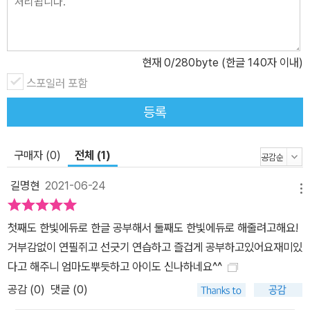
현재
0
/280byte (한글 140자 이내)
스포일러 포함
등록
구매자 (0)
전체 (1)
길명현
2021-06-24
메뉴
첫째도 한빛에듀로 한글 공부해서 둘째도 한빛에듀로 해줄려고해요!
거부감없이 연필쥐고 선긋기 연습하고 즐겁게 공부하고있어요재미있
다고 해주니 엄마도뿌듯하고 아이도 신나하네요^^
공감 (
0
)
댓글 (0)