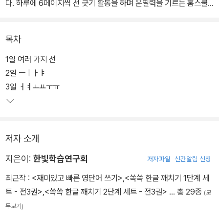
다. 하루에 6페이지씩 선 긋기 활동을 하며 운필력을 기르는 홈스쿨
링 교재이다.
목차
1일 여러 가지 선
2일 ㅡㅣㅏㅑ
3일 ㅓㅕㅗㅛㅜㅠ
저자 소개
지은이:
한빛학습연구회
저자파일
신간알림 신청
최근작 :
<재미있고 빠른 영단어 쓰기>
,
<쏙쏙 한글 깨치기 1단계 세
트 - 전3권>
,
<쏙쏙 한글 깨치기 2단계 세트 - 전3권>
… 총 29종
(모
두보기)