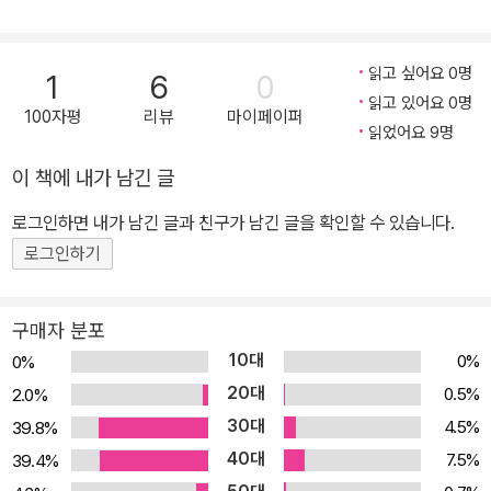
로 여러 가지 모양의 선 긋기를 하며 운필력을 기를 수 있게 도와줍니
다. 직선부터 자모음, 가나다까지 하루 6페이지씩 10일 프로그램으
읽고 싶어요 0명
로 학습 기간은 짧고 내용은 알차게 구성되어 있습니다. 연필을 충분
1
6
0
읽고 있어요 0명
히 사용해 보며 운필력을 기르고 한글 자모음의 모양을 눈으로 익힌
100자평
리뷰
마이페이퍼
읽었어요 9명
후 ‘첫 한글’ 학습을 시작하면 학습 효과가 배가됩니다. ‘재빠른 한글’
시리즈로 체계적이고 꾸준한 학습이 가능해요! ‘재미있고 빠른(재빠
이 책에 내가 남긴 글
른) 첫 한글’은 ‘재미있고 빠른(재빠른) 한글’ 시리즈의 앞 단계입니
로그인하면 내가 남긴 글과 친구가 남긴 글을 확인할 수 있습니다.
다. ‘재빠른’ 시리즈는 ‘첫 한글’로 한글을 시작해 읽기와 쓰기로 마무
로그인하기
리, 초등학교 입학 전 한글을 완벽히 깨칠 수 있게 합니다.
구매자 분포
10대
0%
0%
20대
0.5%
2.0%
30대
4.5%
39.8%
40대
7.5%
39.4%