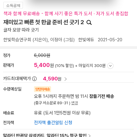
소득공제
책과 함께 무료배송 - 함께 사기 좋은 특가 도서 · 저가 도서 총집합
재미있고 빠른 첫 한글 준비 선 긋기 2
글자 모양 따라 긋기
한빛학습연구회
(지은이),
이정아
(그림)
한빛에듀
2021-05-20
정가
6,000원
5,400
판매가
원
(10% 할인) +
마일리지 300원
4,590
카드최대혜택가
원
수령예상일
양탄자배송
오후 1시까지 주문하면 밤 11시
잠들기전 배송
(중구 서소문로 89-31 )
변경
배송료
유료 (도서 1만5천원 이상 무료)
전자책
전자책 출간알림 신청
알라딘 만권당 삼성카드, 알라딘 15% 청구 할인