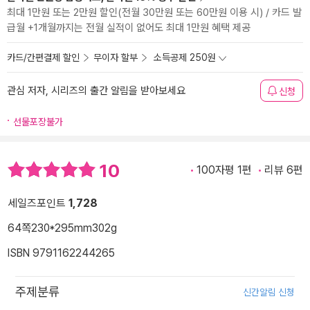
최대 1만원 또는 2만원 할인(전월 30만원 또는 60만원 이용 시) / 카드 발
급월 +1개월까지는 전월 실적이 없어도 최대 1만원 혜택 제공
카드/간편결제 할인
무이자 할부
소득공제 250원
관심 저자, 시리즈의 출간 알림을 받아보세요
신청
선물포장불가
10
100자평 1편
리뷰 6편
세일즈포인트
1,728
64쪽
230*295mm
302g
ISBN 9791162244265
주제분류
신간알림 신청