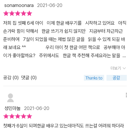
모음 글자가 완성! 2단계까지 완료하였다면,신나게 자음 모양을 완성
sonamoonara
2021-06-20
해보세요.꼬불꼬불 길을 따라가다보면자음 모양과 비슷한 모양이 나
타나고,바로 옆 페이지에서는 자음 글자를 써볼 수 있지요.4단계, 몸
저희 집 셋째 6세 아이 이제 한글 배우기를 시작하고 있어요 아직
으로 '가나다'를 만들고,선긋기를 해볼 수 있는 활동도 이어집니다.아
손가락 힘이 약해서 한글 쓰기가 쉽지 않지만 지금부터 차근차근
이와 엄마가 함께 몸으로 글자를 만들어보면서'가나다'글자와 친해질
준비하여 7살이 되었을 때는 제법 많은 글을 읽을 수 있게 되길 바
수 있어요.한빛에듀 한글교재는 한글을 놀이처럼재미있고 쉽게 접할
래 보네요 ^^ ​ ​ ​ ​ 우리 아이 첫 한글 어떤 책으로 공부해야 아
수 있다는 점이가장 큰 매력이지요! 아직 연필을 정확한 방법으로 잡
이가 좋아할까요? 주위에서도 한글 책 추천해 주세요라는 말을
는 것이어려운 아이이지만, 야무지게 연필을 잡은 손이엄마 눈에 예
많이 하지요 저희 집 6살 아이가 재미나게 할 글 공부를 시작하는
쁘게만 느껴집니다^^ 쭉쭉~ 선을 따라 가보지만삐뚤빼뚤 하네요
더보기
책은 한빛 에듀 재미있고 빠른 한글 선 긋기 2권 글자 모양 따라
ㅎ 가로선, 세로선, 물결선, 글자 모양 등다양하게 선긋기 활동을 하면
공감 (
0
)
댓글 (0)
쓰기인데요 ​ 아이들이 좋아하는 알록달록한 그림체와 익살스
서아이가 집중하는 모습입니다. 하루하루 계획된 학습량보다 더 많이
러운 그림들로 아이들의 흥미를 자극하기에 참 좋은 책이에요 저
하려고 할 때가 많을만큼아이가 재미있어하는 모습에 엄마도 뿌듯하
희 아이도 책이 오자마자 선 긋기도 많고 글쓰기도 많이 해야 되니
메뉴
네요!첫 한글 시작을 더 재미있게 할 수 있는한글 공부 시작 필수교재!
정말 재미날 것 같다고 얘길 하네요 ㅎㅎㅎ ​ ​ 첫째와 둘째 아
한빛에듀 [재미있고 빠른 첫 한글 준비 선긋기]와함께해보세요.한빛
성민마눌
2021-06-20
이를 키워 보니 바르게 글쓰기가 정말 중요하다는 생각들을 가지게
에듀의 한글교재와 쭉 함께하려고요^^ #한빛에듀 #선긋기 #선긋기
되는데요 첫째 아이는 수 감각이 뛰어나지만 글자 쓰기를 많이 시
연습 #첫한글준비#한글쓰기 #한글따라쓰기 #처음한글 #첫한글#유
첫째가 6살이 되며한글 배우고 있는데아직도 쓰는걸 어려워 하더라
키지 않았더니 글을 쓸 때마다 어려워하고요 ​ ​ ​ ​ 둘째 아이는