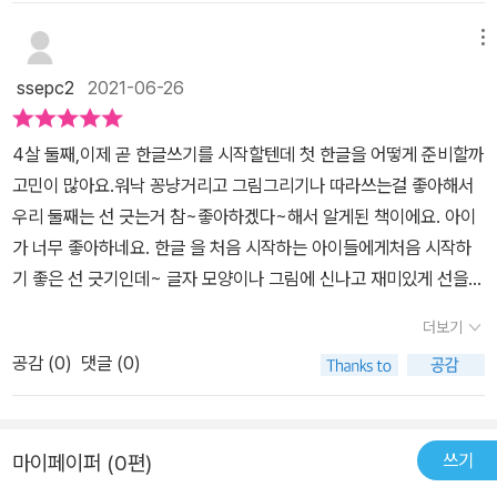
작하려면바로 한글 배우는 것도 좋지만첫 한글 선 긋기로재미있게 한
요!!! 5세 6세 아이 한글 공부 책 추천해요 ​ 연필을 잡고 마음
글 써보는 것 추천해요^^​​[출판사로부터 도서 협찬을 받았고 본인의
메뉴
대로 그어요 장을 시작해 봅니다 귀여운 벌들과 꽃들을 선으로 이
주관적인 견해에 의하여 작성함]
ssepc2
2021-06-26
어 보면서 아이가 참 즐거워하네요 ㅎㅎㅎ (역시 4세 5세 6세 아
이 첫한글 추천 책이네요!!!) ​우리 아이 한글 공부 어떤 교재로 공부
해야 될지 고민되는 분들이 많으시죠 이번에 초등학교에 입학한
4살 둘째,이제 곧 한글쓰기를 시작할텐데 첫 한글을 어떻게 준비할까
저희 집 둘째도 재미있고 빠른 받아쓰기와 한글 쓰기로 한글 공부
고민이 많아요.워낙 꽁냥거리고 그림그리기나 따라쓰는걸 좋아해서
를 마스터했는데요 ​ ​ ​ ​ 우리 집 막내 6살 아이도 한빛 에듀의
우리 둘째는 선 긋는거 참~좋아하겠다~해서 알게된 책이에요. 아이
재미있고 빠른 시리즈로 한글 떼기에 도전할 생각이에요 처음 한
가 너무 좋아하네요. 한글 을 처음 시작하는 아이들에게처음 시작하
글 배우는 아이들에게 재미나게 공부할 수 있는 우리 아이 첫 한글
기 좋은 선 긋기인데~ 글자 모양이나 그림에 신나고 재미있게 선을
교재 재미있고 빠른 첫 한글 선 긋기 5세 6세 한글 공부하는 친
그어볼 수 있답니다.재미있고 빠른 첫 한글 선 긋기는 재미있는 연상
더보기
구들 교재로 추천해요!!!! ​ ​ ​ ​ ​ ​ ​ ​ ​ ​ 본 후기는 도서를 제공
그림과 귀여운 그림이 가득하여아이들이 재미있게 선 긋기 놀이를 할
공감 (
0
)
댓글 (0)
수 있어요.선 긋기만 하고 끝~이 아닌! 글자 모양도 익힐 수 있는 책
이라놀이와 교육이 한번에 되는 책 같아요.여러가지 선긋기도 해보고
~ 모음에 따라 선긋기도 도전해보고!그다 음에는 자음 그리고 가나다
쓰기
마이페이퍼 (0편)
를 따라서 선 긋기 연습도 하니첫 한글 쓰기 전에 준비단계를 철저하
게 할 수 있네요.한빛에듀로 아주 재미나게 선긋기 공부를 하고 있는