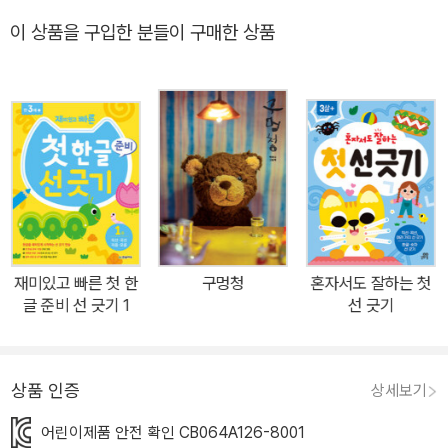
은 한글을 처음 배우는 아이가 여러 가지 선을 그어 보며 운필력을 길
이 상품을 구입한 분들이 구매한 상품
러, 이후 한글 학습을 잘 따라올 수 있게 구성되어 있습니다. 가로선,
세로선, 물결선, 글자 모양 등 다양한 선 긋기 활동으로 첫 공부 시작
을 도와주세요. 하루에 6페이지씩 선 긋기 활동을 하며 운필력을 기
르는 홈스쿨링 교재입니다. ‘재미있는 연상 그림’ 속에서 쉬운 선 긋기
를 시작해요! 문어 다리에 세로선, 와플 위에 교차 선, 창문에 ㄱ, 정글
짐에 ㅏ 등 선 모양이 연상되는 재미있는 그림으로 선 긋기 연습을 시
작합니다. 이 ‘연상 그림’은 아이가 여러 가지 선을 친근한 그림으로
만날 수 있게 해 주며, 생활 속에서 다양한 선을 아이 스스로 직접 찾
아볼 수 있게 도와줍니다. 1단계부터 4단계까지 체계적으로 선 긋기
재미있고 빠른 첫 한
구멍청
혼자서도 잘하는 첫
활동을 해요! 1단계에서 가로선, 세로선부터 꺾은선, 물결선까지 다양
글 준비 선 긋기 1
선 긋기
한 선 긋기를 해 보고, 2단계로는 직선으로 이루어진 모음 따라 선 긋
기를 해요. 3단계에서 직선, 사선, 곡선으로 이루어진 자음을 따라 긋
고, 4단계에서는 앞에서 연습한 여러 선들이 모여 가나다 글자가 되
상품 인증
상세보기
는 경험을 하며 ‘첫 한글’ 학습을 탄탄하게 준비합니다. 첫 한글 준비
어린이제품 안전 확인 CB064A126-8001
10일 프로그램! 이 책은 ‘재미있고 빠른 첫 한글 시리즈’의 준비 권으