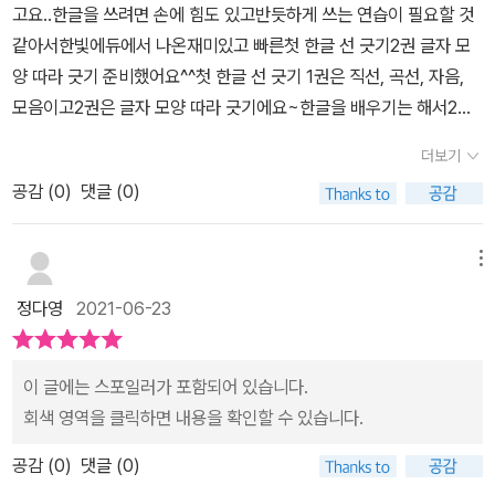
아한글 #한글공부 #한글학습지 #5세한글 #6세한글한빛에듀로부터
고요..​한글을 쓰려면 손에 힘도 있고반듯하게 쓰는 연습이 필요할 것
어릴 때부터 그림을 많이 그리더니 손가락에 힘이 좋고 글씨도 반
도서를 제공받아 솔직하게 작성한 서평입니다.
같아서한빛에듀에서 나온재미있고 빠른첫 한글 선 긋기2권 글자 모
듯반듯하게 쓰네요 셋째 아이는 바르게 연필 잡기와 손가락에 힘을
양 따라 긋기 준비했어요^^​첫 한글 선 긋기 1권은 직선, 곡선, 자음,
키워줘서 글자를 쓸 때 어려워하지 않게 도와줘야겠다는 다짐을
모음이고2권은 글자 모양 따라 긋기에요~​한글을 배우기는 해서2권
하게 되네요 ㅎㅎㅎ 한빛 에듀의 한글 공부 책 첫 한글 준비 선
을 하는게 좋겠더라고요~​​​​재미있고 빠른첫 한글 준비 선 긋기는10일
긋기 책은 모두 4권으로 구성되어 있고요 1단계 여러 가지 선 긋기
더보기
차로 구성되어 있어서하루 6쪽 꾸준히 할 수 있어요^^​그리고 부모님
2단계 책은 모음 따라 선 긋기 3단 책은 자음 따라 선 긋기 4단계
공감 (
0
)
댓글 (0)
서명이 아닌하루 분량을 하고 나면내 사인을 해서성취감을 더 느낄
책은 가나다 따라 선 긋기 ​ 첫 장을 펴니 꿀벌 4마리와 꽃 4송이
수 있게 해주더라고요^^​​​첫 한글 준비 선 긋기는1-4단계로 나눠져 있
그리고 개미가 보이네요 저희 집 마당에는 꽃도 많고 꿀벌도 항상
어요~​1단계 : 여러가지 선 긋기2단계 : 모음 따라 선 긋기3단계 : 자
메뉴
꿀 따로 놀러를 오는데요 그래서인지 6살 아이는 첫 장부터 엄
음 따라 선 긋기4단계 가나다 따라 선 긋기​단계별로 있으니어렵지 않
청난 관심을 보이면서 선을 따라서 긋고 놀면 되냐고 물어보네요
정다영
2021-06-23
게 따라하기도 좋아요^^​​​처음은 자유롭게 선 긋기라아이가 마음대로
ㅋㅋㅋ ​ ​ ​ ​ ​ 역시 아이 눈에도 재미나게 공부할 수 있는 한글
선을 그으며재미있어하며 더 해보고 싶어 하더라고요^^​​​ 가로선, 세로
책이네요 주위에서 4세 5세 6세 아이 재미나게 한글 공부할 수 있
선, 꺾은선 등여러가지 재미있는 선을점선따라 그리니 재미있어 했어
이 글에는 스포일러가 포함되어 있습니다.
는 한글 교재를 찾는다면 한빛 에듀의 재미있고 빠른 첫 한글 선
요~​​​​ 귀엽고 예쁜 그림에그냥 자음, 모음만 쓰는게 아니라찾아가기
회색 영역을 클릭하면 내용을 확인할 수 있습니다.
긋기를 추천해 주고 싶네요 ㅎㅎㅎ 선 긋기를 통하여 재미나게
등 재미있는 모양으로선을 그어서 더 흥미있어 하더라고요^^​​​사인도
공부하고 한글 공부도 할 수 있는 재미난 한글 문제집 ​ ​ ​ ​ ​ ​ ​
공감 (
0
)
댓글 (0)
매일 다르게 하며직접 사인하니 재미있어 했어요^^​​​첫 한글 배우기 시
​ 6살 아이 한글 공부 재미있고 빠른 첫 한글 선 긋기로 시작해