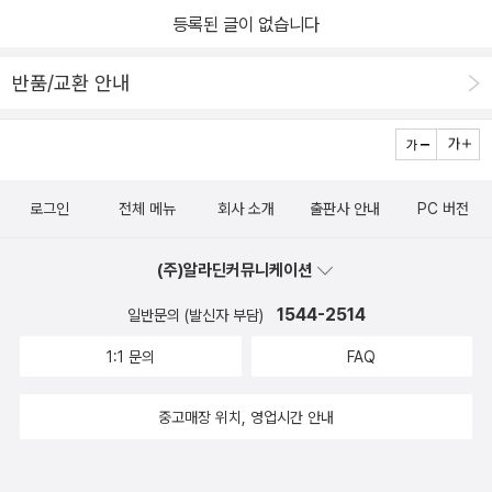
등록된 글이 없습니다
4살!첫 한글을 어떻게 시작해야하나~ 막막했던 저와 아이에게 딱 맞
춤 책이에요.
반품/교환 안내
로그인
전체 메뉴
회사 소개
출판사 안내
PC 버전
(주)알라딘커뮤니케이션
1544-2514
일반문의 (발신자 부담)
1:1 문의
FAQ
중고매장 위치, 영업시간 안내