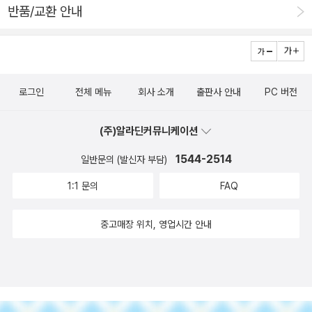
반품/교환 안내
를 만나다>, <아무도 기획하지 않은 자유>,<당신의 그림자가
울고있다>가 줄서서 읽어주기를 기다리고 있어서 언제쯤 읽게
될 지는 나 자신도 모르겠다. 어느 날 불쑥 손이 가는대로 읽는
수 밖에. 엄마로서 고른 책도 있다. 이제 슬슬 비니의 한글 배
로그인
전체 메뉴
회사 소개
출판사 안내
PC 버전
우기에 대해 관심을 가져야 할 것 같아서 <한글아, 놀자>를 골랐
고, 아이들과의 미술관 나들이에 대한 자세를 가다듬고자 <나는
(주)알라딘커뮤니케이션
야 꼬마 큐레이터>를 골랐다. 그리고 아이들 글짓기 교육에 대
1544-2514
한 이야기를 담을 책으로 <프리덤 라이터스 다이어리>를 골랐
일반문의 (발신자 부담)
다. 그저 내 관심을 따라 선택한 책은 <끄르일로프 우화집>이
1:1 문의
FAQ
다. 전에 중학교 2학년 아들에게 권하는 우화에 대한 스크랩을 한
게 있었는데 거기에 소개된 세 권의 우화집 중에 하나다. 읽어보
중고매장 위치, 영업시간 안내
고 더 관심이 가면 나머지도 구입해볼까 한다. 그 외에 내가 읽어
내야 하는 책은 <우리가 정말 알아야 할 우리 선비>,<비슷한 것
은 가짜다>, <페스트푸드의 제국>이 있다. 이럴 때보면 책을
읽는다는 게 좀 추하게 느껴진다. 읽어야 할 책을 잔뜩 쌓아놓고