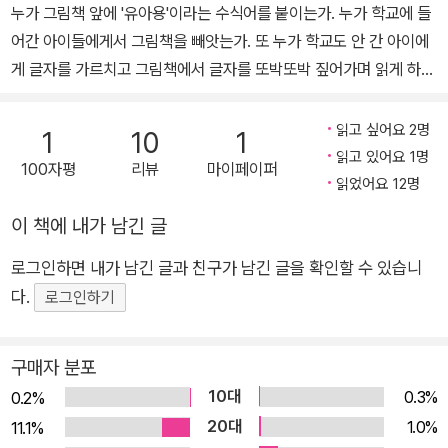
『문학과 악』 『미술과 정신분석』 『미켈란젤로 부오나로티』 등의 비평
누가 그림책 앞에 '유아용'이라는 수식어를 붙이는가. 누가 학교에 들
서와 『난 아무것도 먹고 싶지 않아』 『악마와의 계약』 『스파게티 신드
어간 아이들에게서 그림책을 빼앗는가. 또 누가 학교도 안 간 아이에
롬』 『딸들이 자라서 엄마가 된다』 『늑대의 눈』 등 다수의 소설 및 어
게 글자를 가르치고 그림책에서 글자를 또박또박 짚어가며 읽게 하는
린이·청소년 도서가 있다. 2010년 프랑스 정부로부터 문화예술 공로
가. 글자를 안다는 것은 어느 정도는 그림을 잃는다는 것을 의미한다.
훈장을, 2017년 문화체육관광부 장관 표창을 받았다.
글자를 알기 전, 아이들은 그림으로 자기를 표현한다.
읽고 싶어요 2명
1
10
1
읽고 있어요 1명
100자평
리뷰
마이페이퍼
그러나 이미 글자를 알아버린 아이들은 그림도 글자와 같은 기호로만
읽었어요 12명
인식하기 십상이다. 어쩌면 그 때부터 아이들에게 세상은 해독해야
이 책에 내가 남긴 글
할 기호들로 가득 찬 감옥이 되어버리는지도 모른다. 그 아이들이 잃
어버린 그림 혹은 자유를 찾아 주기. 그림 안에 세계가 있다. 그 속에
로그인하면 내가 남긴 글과 친구가 남긴 글을 확인할 수 있습니
서 아이들과 헤엄치기. 그렇게, 아이와 함께 그림책이 내게로 왔다. 그
다.
로그인하기
것은 신선한 충격이었다. -'서문' 중에서
구매자 분포
10대
0.3%
0.2%
20대
1.0%
11.1%