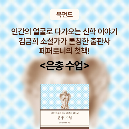
노려보고 있는 내 꼴이라니.. 읽고 싶을 때마다 한 권, 한 권.. 차
분하게 욕심없이 읽어가는 맑은 모습과는 너무 거리가 먼 나를 발
견하게 돼서, 왠지 옆에 까스활명수라도 갖다 놓고 책을 읽어야
소화가 되지 않을까 하는 생각이 들 정도다. 내가 주문하고 읽어
야 할 책에 대해서는 그동안 페이퍼를 쓰지 않았음에도 굳이 이렇
게 페이퍼의 한 면을 빌어 주절주절거리며 읽어야 할 책을 모아
놓는 것도 일종의 다짐이다. 저 책들을 다 읽기 전까진 책에 추한
욕심 들이밀지 않을 것과 서둘지 않고 천천히 오랜 시간을 들여
읽겠다는 작심이다. 옆지기가 선심을 써서 책을 사주겠다고 하는
바람에 읽어야할 책이 확 늘어나 버린 것도 있지만, 결국은 다 내
욕심 탓이다. 읽을 책이 많음은 분명 행복하고 즐겁고 기쁜 일인
데, 그 뒤에 도사리고 있는 내 추한 욕심을 들킨 것 같아 어쩐지
불편하다.