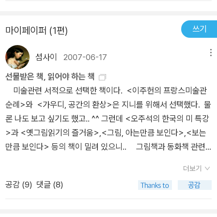
쓰기
마이페이퍼 (1편)
섬사이
2007-06-17
메뉴
선물받은 책, 읽어야 하는 책
미술관련 서적으로 선택한 책이다. <이주헌의 프랑스미술관
순례>와 <가우디, 공간의 환상>은 지니를 위해서 선택했다. 물
론 나도 보고 싶기도 했고.. ^^ 그런데 <오주석의 한국의 미 특강
>과 <옛그림읽기의 즐거움>,<그림, 아는만큼 보인다>,<보는
만큼 보인다> 등의 책이 밀려 있으니.. 그림책과 동화책 관련
서적으로는 <그림책>, <미래의 독자>, 그리고 <그림책 쓰는 법
더보기
>을 선택했다. <그림책 쓰는 법>은 작가가 되겠다는 욕심 때문
공감 (
9
)
댓글 (8)
이 아니라 서평에서 그림책 전반에 대한 설명을 잘 담아놓았다는
평가가 있어서였다. 철학관련도서로 <젊은 베르테르의 기쁨
>을 선택했는데, 아직 책꽂이에 <철학 콘서트>나 <철학, 역사