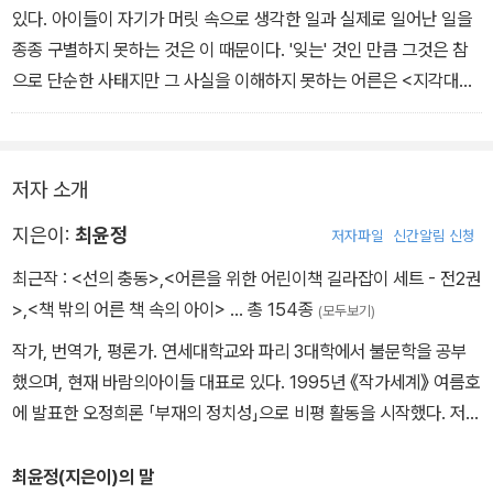
있다. 아이들이 자기가 머릿 속으로 생각한 일과 실제로 일어난 일을
종종 구별하지 못하는 것은 이 때문이다. '잊는' 것인 만큼 그것은 참
으로 단순한 사태지만 그 사실을 이해하지 못하는 어른은 <지각대장
존>에 나오는 선생님처럼 아이들을 쉽사리 '거짓말쟁이'로 만든다.-7
3쪽
저자 소개
지은이:
최윤정
저자파일
신간알림 신청
최근작 :
<선의 충동>
,
<어른을 위한 어린이책 길라잡이 세트 - 전2권
>
,
<책 밖의 어른 책 속의 아이>
… 총 154종
(모두보기)
작가, 번역가, 평론가. 연세대학교와 파리 3대학에서 불문학을 공부
했으며, 현재 바람의아이들 대표로 있다. 1995년 《작가세계》 여름호
에 발표한 오정희론 「부재의 정치성」으로 비평 활동을 시작했다. 저서
로는 에세이 『우호적인 무관심』 『입안에 고인 침묵』, 평론집 『책 밖의
어른 책 속의 아이』 『슬픈 거인』 등이 있다. 번역서로는 『미래의 책』
최윤정(지은이)의 말