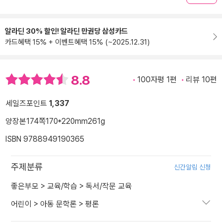
알라딘 30% 할인! 알라딘 만권당 삼성카드
카드혜택 15% + 이벤트혜택 15% (~2025.12.31)
8.8
100자평 1편
리뷰 10편
세일즈포인트
1,337
양장본
174쪽
170*220mm
261g
ISBN 9788949190365
주제분류
신간알림 신청
좋은부모
>
교육/학습
>
독서/작문 교육
어린이
>
아동 문학론
>
평론