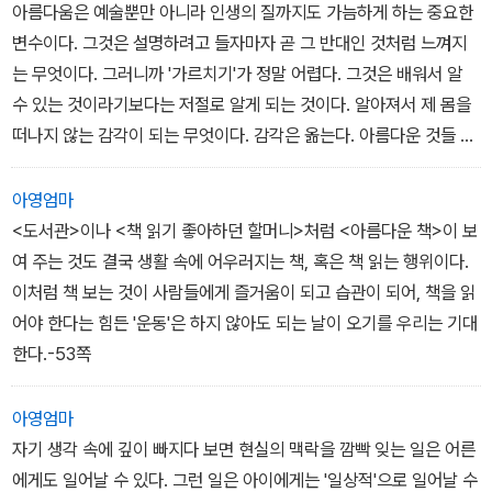
책을 어찌나 꼼꼼하게 뜯어보는지, 그림책을 안 본 이들도 쉽게 그 책
아름다움은 예술뿐만 아니라 인생의 질까지도 가늠하게 하는 중요한
을 알 것 같다. 본 이들이라면 막연하게 생각했던 그 재미와 아름다움
변수이다. 그것은 설명하려고 들자마자 곧 그 반대인 것처럼 느껴지
을 좀더 명확하게 자리매김할 수 있을 것이다. 게다가 책의 컬러 삽화
는 무엇이다. 그러니까 '가르치기'가 정말 어렵다. 그것은 배워서 알
를 그대로 보여주는 종이질과 편집으로 이 평론집은 더욱 살아난다.
수 있는 것이라기보다는 저절로 알게 되는 것이다. 알아져서 제 몸을
떠나지 않는 감각이 되는 무엇이다. 감각은 옮는다. 아름다운 것들 속
한국 그림책의 현실을 꿰뚫는 공간도 마련했다. 정말로 한국적인 그
에서 자란 아이들의 몸에 혹은 영혼에 아름다움이 옮는다.... 아름다움
림책은 어떠한 것인지 <내 짝꿍 최영대>, <쥐돌이는 화가>등을 들며
은 어디에나 있다. 그림책 속에도 있다. 그리고 아이와 부모가 함께 나
아영엄마
이야기를 꺼낸다.
누는 그림책 읽는 즐거움 속에도 있다.-11쪽
<도서관>이나 <책 읽기 좋아하던 할머니>처럼 <아름다운 책>이 보
여 주는 것도 결국 생활 속에 어우러지는 책, 혹은 책 읽는 행위이다.
뒤편에는 이 책에서 언급된 그림책 작가들과 게재된 작품 목록들을
이처럼 책 보는 것이 사람들에게 즐거움이 되고 습관이 되어, 책을 읽
정리해놓았다. 본격적인 그림책 평론집.
어야 한다는 힘든 '운동'은 하지 않아도 되는 날이 오기를 우리는 기대
한다.-53쪽
아영엄마
자기 생각 속에 깊이 빠지다 보면 현실의 맥락을 깜빡 잊는 일은 어른
에게도 일어날 수 있다. 그런 일은 아이에게는 '일상적'으로 일어날 수