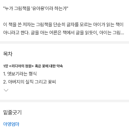
"누가 그림책을 '유아용'이라 하는가"
이 책을 쓴 저자는 그림책을 단순히 글자를 모르는 아이가 읽는 책이
아니라고 한다. 글을 아는 어른은 책에서 글을 읽듯이, 아이는 그림을
읽는다. 그렇다고 그림책의 일러스트레이션이 단순히 글을 설명해주
기만 하는 것도 아니다. (물론 좋은 그림책의 경우이겠지만) 이제 일
목차
러스트레이션은 '아름다움'을 말할 수 있게 해준다. 그 아름다움을 먹
고 아이의 삶과 영혼 역시 아름다워진다. 물론 아이뿐만이 아니다. 그
1장 <리디아의 정원> 혹은 꽃에 대한 약속
림책도 진정한 작품으로 바라볼 수 있는 것도 이 때문이다.
1. 엿보기라는 형식
2. 아버지의 실직 그리고 꽃씨
그림책에서 그림이 할 수 있는 것이 무엇일까, 아름다운 그림은 어느
정도의 일을 할 수 있는가. 저자는 데이비드 스몰의
<리디아의 정원>
을 비롯하여
존 버닝햄
의
<지각대장 존>
,
가브리엘 벵상
의 독특한 그
밑줄긋기
림책들을 집중적으로 살펴본다.
아영엄마