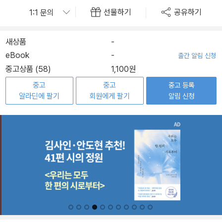
선물하기
공유하기
새상품
-
eBook
-
출간 알림 신청
중고상품 (58)
1,100원
중고
중고
중고 등록
알라딘에 팔기
회원에게 팔기
알림 신청