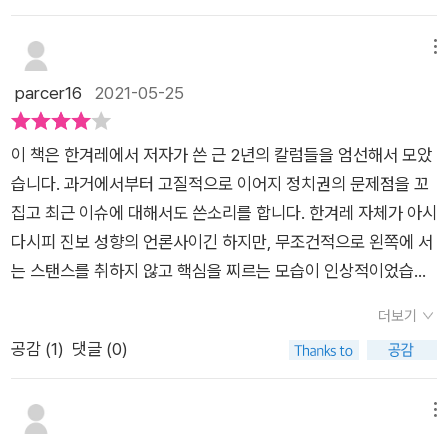
그리고 마지막으로 이 모든 것들에 대해 분노를 토해내지 않아 무
캐스트로 시사관련 정보들을 취했다. 따박따박 도착하는 신문과
금은 없는 시민을 펼쳤다. 우리는 입을 다물거나 다물 수 밖
척 놀랍기까지 한 냉철한 결론을 낸다.“결국 가짜뉴스는 정치가
잡지를 읽지는 못하고 쌓이면 그 높이만큼 죄책감도 올라가는 부
에 없는 불공정한 사회에서 힘없이 살아간다. 아무런 힘도빽도 없
메뉴
제대로 작동하지 못한 결과라고 진단할 수 있다. 이해 집단 간의
담스러움에서 벗어나고 싶었다. 무료 팟캐스트에도 양질의 정보
기에 지켜볼 수 밖에 없는 우리. 의인의 행동을 칭송하면서도 아
parcer16
2021-05-25
치열한 갈등이 정치라는 과정 속에서 원활하게 해소되지 못하니
는 많고, 다른 일을 하면서 들을 수 있는 장점도 있다며 합리화했
직도 의인이 우리사회에 있음을 감사하게 생각하면서도 시스템
집단들은 정치적 해결이 아닌 파워게임으로 이해를 관철시키려
다. 그러나 저자는 나의 이런 식의 태도에 일침을 가했다. 좋은
주의자, 잘갖추어진 시스템 아래 아무것도 구하지도 바꾸지도 못
시도하게 된다는 것이다. 파워게임의 룰은 간단하다. 갈등하는 상
기사를 써서 좋은 언론을 만드는 일차적 책임은 기자와 언론에게
이 책은 한겨레에서 저자가 쓴 근 2년의 칼럼들을 엄선해서 모았
하며 살아간다. 어느 누구도 책임지지않으면서 시스템만 바꾸라
대방과의 대화와 타협은 고려되지 않고, 상대방을 위선적인 대상
있지만, 시민-독자로서 책임감도 필요하다고 했다. 3장 ‘기레기
습니다. 과거에서부터 고질적으로 이어지 정치권의 문제점을 꼬
고 말한다. 좋은 대학에 들어 가지 못하면 좋은 직장에 취직하
으로 매도하거나 이론으로부터 고립시켜 영향력을 잃도록 만들
를 만드는 사람들’에서 좋은 기사를 열심히 읽고, 공유하고, 후원
집고 최근 이슈에 대해서도 쓴소리를 합니다. 한겨레 자체가 아시
지 못하면 살아남을 수 없다. 그러니 할 수만 있다면 무슨 수를 써
면 된다. 그런 점에서 가짜뉴스가 주로 사회적 약자를 공격하거나
함으로써 언론사를 자극하고 독려하는 것이 필요하다고 말한다.
다시피 진보 성향의 언론사이긴 하지만, 무조건적으로 왼쪽에 서
서라도 좋은 학군에, 좋은 대학에, 좋은 직장에 들어가야 한다. 그
갈등 관계인 상대방이 여론의 비난에 부딪히도록 하는 내용으로
또 ‘정의연’이나 ‘케어’사태를 예로 들며 그들의 실수 혹은 잘못을
는 스탠스를 취하지 않고 핵심을 찌르는 모습이 인상적이었습니
것들이 너무나 중요하기 때문에 그 모든 가정에서 불공정이 싹
구성되는 것은 우연이 아니다.'“우리 탓이 맞아. 우리가 만든 세상
비난하는 것을 너머 탈퇴하고 외면하는 것으로는 그리 도움이 되
다.저자와 대화하듯이 읽는 게 좋은 독서법이라고 하잖아요? 이
틀 수밖에 없다.(27쪽) 소위 가진 자들은 안정된 삶을 누리기위
더보기
이야.” 출처: <이어즈 앤 이어즈 Years and Years> 여전히 법
지 않는다고 했다. 3장의 마지막 글 ‘위선에 대한 분노가 향할
책은 저자와 대화를 넘어 토론해 볼 수 있습니다. 반박에 재반박
해 특혜와 편법을 동원하고 일부는 교육신화, 부동산 신화에 집
공감 (
1
)
댓글 (0)
과 구조와 제도와 사회적 규모의 변화가 실질적 변화에 중요한 동
곳’에서는 시민단체가 없는 것보다는 있는 것이, 경향신문과 한겨
은 듣기 어렵겠지만요. 저는 어떤 칼럼은 공감하면서도 어떤 부분
착하고 자신이 가진 것이라도 놓치지 않으려고 여성과 비정규직
력이자 계기라고 믿는다. 그리고 동시에 개인들이 할 수 있는 많
레가 없는 것보다는 있는 것이 한국 사회의 진보를 위해 낫다고
들은 생각이 달랐습니다. 그래서 읽으면서 공감한다면 저자의 논
과 장애인을 밀어내는 현실. 그 현실이 슬프기까지 하다. 거기
은 것을 시도해야 한다고 믿는다. 자본주의 사회의 우리는 모두
믿는다고 하며 이렇게 말했다. '시민단체와 진보언론에 진실하
리를 참고하고, 반대하면 제 나름의 근거를 찾으면서 견해를 다시
메뉴
다 가짜뉴스까지 판을 친다. 왜 그것들은 거르지 못하는걸까. 가
소비자이기도 하기 때문이다. 팔리지 않는 것은 절대 만들지 않는
게 활동하고자 하는 사람들이 있고 그들이 위선에 맞서 참된 정의
정리해볼 기회를 가질 수 있었어요. 우리가 잘 알고 있는 것에서,