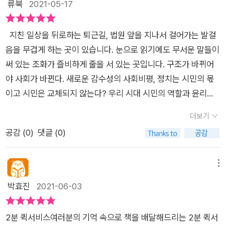
류북
2021-05-17
짜 뉴스는 정치가 제대로 작동하지 못한 결과라고 볼 수 있다. 이
다. 그러니 우리가 현재와 미래를 망치는 것이 무엇이든 사지 않
로움을 이루기 위해 싸우기를 멈추지 않는 한, 그들의 싸움을 지
별생각 없이 지나갔던 이슈에 대해 깊이 고민해 볼 수 있습니다.
해집단 간의 치열한 갈등이 정치라는 과정 속에서 원활하게 해결
으면 된다. 허망할 정도로 이 모든 문제는 돈 때문이다. 기업의 상
켜보며 격려하는 것은 우리 시민들의 일이다.' 나이 어린 저자의
최근 국민의 힘 당 대표 여론조사 이준석 최고위원이 선두를 달리
되지 못하자 그 집단들이 정치적 해결이 아닌 파워 게임으로 이해
지친 일상을 뒤로하는 퇴근길, 법원 앞을 지나서 걸어가는 발걸
품이건 정책이건 마찬가지이다. 그래서 나는 매일 더 꼴 보기 싫
충고는 사실 새삼스럽지 않다. 우리가 시민단체나 진보매체를 후
고 있더군요. 만일 그가 당 대표가 된다면 상대적으로 더 꼰대 근
를 관철시키려하는것. 진정성 있는 뉴스가 보고 싶다. 사실을 기
음을 무겁게 하는 곳이 있습니다. 눈으로 읽기에도 무서운 말들이
어지는, 도움이 참 안 된다 싶은 언론 역시 소비자로서 독자로서
원하고 구독하고 감시해야 한다는 걸 몰랐던 게 아니다. 우리는
성이 묻어있다는 이미지의 국민의 힘에게 있어서 0선의 당 대표
반으로 한, 그리고 되도록이면 따뜻한 소식이 담긴 뉴스가. 하지
써 있는 조화가 즐비하게 줄을 서 있는 곳입니다. 구조가 바뀌어
시민이 바꾸는 길이 있다고 믿는다. 이 책을 읽으며 우리 사회가
그동안 바쁘다며 모른척하고 귀찮다며 스르르 발을 뺐고 그러면
라는 점, 30대라는 점 등 여러 가지 면에서 혁신이라 생각합니다.
만 그 또한 쉽지 않다. 그들 중 다수가 하청노동자라는 지독한 공
야 사회가 바뀐다. 새로운 감수성의 사회비평, 정치는 시민의 몫
이런가, 이랬지, 정말 이럴까, 이런 질문들이 그치지 않았다. 내가
서 세상이 잘못되어가고 있다며 허공에 손가락질을 해댔다. 이 책
정치에 젊은 피가 필요하다는 것에 공감하지만 그렇다고 자질 없
통점이다. 사고 경위를 뜯어보면 대부분 간단한 안전 조치만 제대
이고 시민은 교체되지 않는다? 우리 시대 시민의 역할과 윤리에
보고 있다고 생각한 사회와 90년생들이 보는 사회는 다른 점이
을 읽으며 느슨해진 운동화 끈을 짱짱하게 다시 매야겠다고 생각
이 비합리적인 목소리를 떠드는 것까지 허용해서는 안 된다고 생
로 이루어졌어도 일어나지 않았을 사고였다는 것은 끔찍한 공통
대한 가장 신선한 통찰 <지금은 없는 시민>에서 작가는 원칙을
이렇게나 많은 풍경이었다. 내가 선 자리를 정확히 떠올려 보려
했다. 시민이란 이름으로 제대로 걸으려면, 어쩌면 뛰어갈 때 필
각합니다. 이 책을 통해 한 젊은 지식인이 목소리를 내는 거에 더
더보기
점이었다. 그들 죽음의 다수가 세상에 충분히 알려지지 못한 것
어겨서라도 승리하면 무언가를 이룰 수 있다. 라는 것이 현실주의
애를 써보았다. 힘이 많이 빠지긴 했지만 부끄러움과 죄책감과 부
요한 준비가 아닐까 싶다. 그 시작으로 시사인을 재구독 해야겠
불어서 보통 사람들의 삶의 현장에서 연결되는 정치 이슈들에 대
공감 (
0
)
댓글 (0)
은 서글픈 공통점이다. (148쪽) 그들도 가족들과 함께 행복하
의 약속이다 라고 합니다. 파편적으로 흩어진 목소리들이 하나
채감을 느낄 정도는 남았다. 이런 내게 든든한 위안처럼 의지처럼
다. 사실 지난 4월부터 시사인 기사를 매일 읽고 있다. ‘카카오
해서 다양한 연령층이 균등하게 참여하는 모습이 하루빨리 다가
게 살기 위해 일했을 뿐인데 죽음을 맞이한다. 눈물이 나온다. 누
의 지향을 공유하는 큰 파도가 될 수 있도록 구심점을 만들어주는
존경하는 작가의 문장을 만난다. 외울 의도가 없었지만 자주 회자
프로젝트 100 : 하루 한 편 시사지 읽는 습관’에 참여중인데 매일
오면 좋겠습니다.*리딩투데이 카페를 통해 출판사로부터 도서를
군가의 가장이고 아들이고 딸일 수 있는 그들의 죽음에 마음속으
것, 그는 자신을 중심으로 사람들이 서로 연결되어 각자의 정치를
메뉴
되니 외워진 <안나 카레리나>의 첫 문장 - 행복한 가정은 모습
제공해주는 시사인 지난 호 기사를 읽고 간단한 느낌을 쓰면서 인
제공받았습니다.
로 조용히 명복을 빌어본다. 사람이 죽었지만 무의미한 통계 숫자
펼칠 수 있도록 ‘퍼실리테이팅(facilitating)' 하는 정치인이다. 그
박효진
2021-06-03
이 다들 비슷비슷하지만 불행한 가정은 저마다 다른 이유가 있
증하는 프로그램이다. 시사인 기사를 읽으면서 미안한 마음이 들
만 낼 뿐 아무런 충격이나 반성은 없고 지금 이순간에도 내년에
의 퍼실리테이팅에 따라 당원과 지지자들은 정치라는 장의 울타
다 - 와 같고도 다른 상황처럼 들린다. “죽음의 경위는 저마다 다
었다. 이렇게 좋은 기사를 쓰는 기자들이 있는데 무료로 읽다니!
도 그 다음에도 누군가는 억울하게 죽음을 맞이한다. 언제쯤 억울
리 바깥에 머물 틈이 없다.-책속에서 벼랑 끝이라는 위기의식
양하지만 죽음을 막지 못한 이유는 대체로 비슷하다. 이윤을 보채
이런 프로그램을 운영해서라도 더 많은 사람들에게 알리고 구독
2분 퀵서비스여러분의 기억 속으로 책을 배달해드리는 2분 퀵서
한 죽음이 이땅에서 사라질까. 금방 종식될 거라 생각했던 코로
은 승리를 선언하는 순간을 끊임없이 이 다음에 나중으로 흐지부