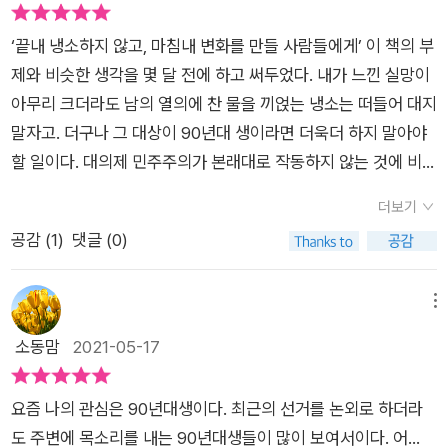
‘끝내 냉소하지 않고, 마침내 변화를 만들 사람들에게’ 이 책의 부
제와 비슷한 생각을 몇 달 전에 하고 써두었다. 내가 느낀 실망이
아무리 크더라도 남의 열의에 찬 물을 끼얹는 냉소는 떠들어 대지
말자고. 더구나 그 대상이 90년대 생이라면 더욱더 하지 말아야
할 일이다. 대의제 민주주의가 본래대로 작동하지 않는 것에 비로
소 의문을 가지고, 비로소 저들이 남용하는 권력은 우리가 빌려
더보기
준 것이고 정치란 시민의 몫이라는 것을 소리 내어 말하는 세대이
공감 (
1
)
댓글 (0)
다. 아는 게 병이고 모난 돌이 정 맞는다는 협박을 역사적으로 체
험하고 겁에 질린 세대와는 다르다. 이분법도 양비론도 아니
고, 구조가 먼저 개인이 먼저! 라는 공론에도 더 이상 집착하지 않
메뉴
고, 먼저 바뀔 수 있는 개인이 바뀌고 구조도 바뀌어야 한다고 대
소동맘
2021-05-17
답하는 시민들이다. 90년대 세대들이 시민으로서의 자신의 책임
과 윤리를 세월호 참사를 통해 자각했다는 것이 무척 많이 아프지
요즘 나의 관심은 90년대생이다. 최근의 선거를 논외로 하더라
만, 덕분에 위로가 되기도 한다. 정책으로 싸우지 않는 정당, 정당
도 주변에 목소리를 내는 90년대생들이 많이 보여서이다. 어...