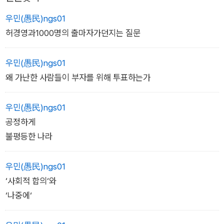
지금도 산업재해로 죽어가는 노동자들이야말로 높고 가파른 절
능성에도 기꺼이 도전하며, 독단적이고 교조적이라는 시선도 감
우민(愚民)ngs01
벽 끝에 매달린 존재들이지 않은가.
수할 필요가 있다. 진보정치의 성장을 위해 선거제도의 개혁이 필
허경영과1000명의 출마자가던지는 질문
요하며, 선거제도가 취지대로 작동하도록 하기 위해 통치체제와
공직선거법 및 선거보조금제도 등을 함께 바꿔야 한다고 말할 수
우민(愚民)ngs01
있어야 한다.
왜 가난한 사람들이 부자를 위해 투표하는가
우민(愚民)ngs01
공정하게
불평등한 나라
우민(愚民)ngs01
‘사회적 합의‘와
‘나중에‘