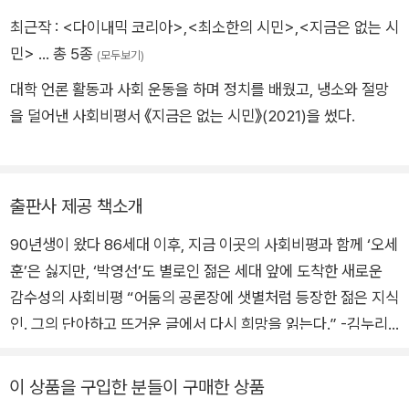
나는 한국 사회의 ‘지옥도’를 이보다 명쾌하게 그려낸 글을 본 적
최근작 :
<다이내믹 코리아>
,
<최소한의 시민>
,
<지금은 없는 시
이 없다. 강남규의 칼럼은 오늘날 우리 사회가 안고 있는 첨예한
민>
… 총 5종
문제들을 예리한 시각과 적확한 언어로 능숙하게 짚어낸다. 그는
(모두보기)
한국 사회를 비판하고 고발하고 저격하지만, 결코 한탄하고 냉소
대학 언론 활동과 사회 운동을 하며 정치를 배웠고, 냉소와 절망
하고 절망하는 법이 없다. 나는 20·30세대에 속하는 저자가 보이
을 덜어낸 사회비평서 《지금은 없는 시민》(2021)을 썼다.
는 통찰력 못지않게, 그의 글에 배어있는 기품에 놀라곤 한다. 시
대를 풍미하던 논객들이 품과 격을 잃어가는 어둠의 공론장에 샛
별처럼 등장한 젊은 지식인의 단아하고 뜨거운 글에서 다시 희망
출판사 제공 책소개
을 읽는다.
90년생이 왔다 86세대 이후, 지금 이곳의 사회비평과 함께 ‘오세
훈’은 싫지만, ‘박영선’도 별로인 젊은 세대 앞에 도착한 새로운
감수성의 사회비평 “어둠의 공론장에 샛별처럼 등장한 젊은 지식
인. 그의 단아하고 뜨거운 글에서 다시 희망을 읽는다.” -김누리
중앙대학교 교수, 작가 4월 7일 서울시장 보궐선거 이후, ‘이남
자’(20대 남성)와 더불어 자주 호명되는 집단이 있다. 오세훈과
이 상품을 구입한 분들이 구매한 상품
박영선을 모두 거부하고 15.1%가 소수정당‧무소속을 찍은 ‘이여