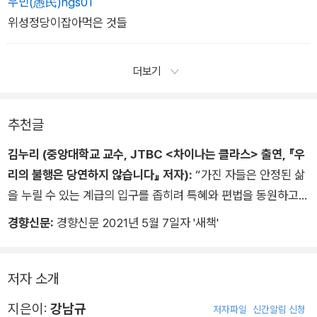
우민(愚民)ngs01
위성정당이잡아먹은 것들
더보기
추천글
김누리 (중앙대학교 교수, JTBC <차이나는 클라스> 출연, 『우
리의 불행은 당연하지 않습니다』 저자):
“가진 자들은 안정된 삶
을 누릴 수 있는 계급의 입구를 좁히려 특혜와 편법을 동원하고,
덜 가진 자들은 좁혀진 입구에 들어가기 위해 ‘교육 신화’와 ‘부동
경향신문:
경향신문 2021년 5월 7일자 '새책'
산 신화’에 병적으로 집착하며, 그보다도 덜 가진 자들은 이미 가
진 것이라도 놓치지 않으려 여성과 비정규직과 장애인을 밀어낸
다.”
저자 소개
지은이:
강남규
저자파일
신간알림 신청