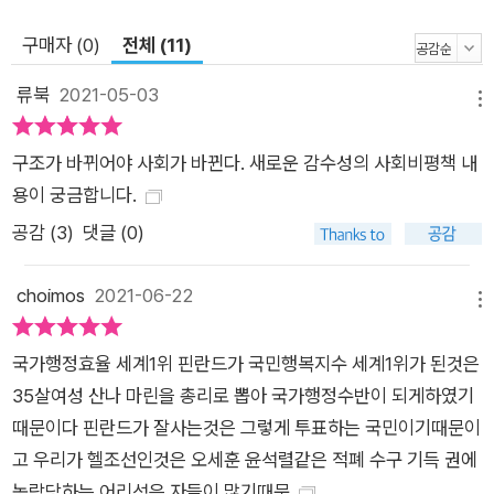
제시하며 남성의 전유물로 여겨져 온 정치의 상을 바꾸자고 제안
구매자 (0)
전체 (11)
한다. 진보정치에 대해서는 선거제도 개혁에만 몰두하는 대신 국
민감정, 현실적 불가능성과 같은 금기에 도전함으로써 ‘선을 넘어
류북
2021-05-03
메뉴
야 한다’고 조언한다. 저자는 또한 “시민이 무력할 때 정치는 방
만해지곤 한다”면서 정치를 옳은 방향으로 견인하는 시민의 역할
구조가 바뀌어야 사회가 바뀐다. 새로운 감수성의 사회비평책 내
을 강조한다. 구체적으로는 포괄적 차별금지법 발의를 앞두고 정
용이 궁금합니다.
의당에 항의가 빗발칠 때 장혜영 의원이 했던 “잘하고 있다고, 같
공감 (
3
)
댓글 (0)
이 돌파하자고, 그런 말들이 필요하다”라는 말을 인용하며, 시민
들 스스로 정치인의 앞이나 뒤가 아니라 옆자리에 ‘같이 돌파하
choimos
2021-06-22
는’ 자세를 취해야 한다고 강조한다. 3장 <‘해장국 언론’을 넘어
메뉴
서>는 민주주의의 중요한 주체지만 오늘날 흔히 ‘기레기’로 경멸
국가행정효율 세계1위 핀란드가 국민행복지수 세계1위가 된것은
받는 언론을 다룬다. 저자는 인서울 명문대생들만의 목소리를 청
35살여성 산나 마린을 총리로 뽑아 국가행정수반이 되게하였기
년의 목소리로 과잉 대표하면서 고졸/지방대생들의 목소리를 배
때문이다 핀란드가 잘사는것은 그렇게 투표하는 국민이기때문이
제하는 보도 행태를 짚으며 ‘다른 청년들의 목소리를 찾아 듣고자
고 우리가 헬조선인것은 오세훈 윤석렬같은 적폐 수구 기득 권에
하는 기자들이 많지 않다’라고 꼬집는다. 화성연쇄살인사건 용의
농락당하는 어리석은 자들이 많기때문
자로 지명된 이모 씨가 진범이 아닐 가능성을 제기하면서도 정작