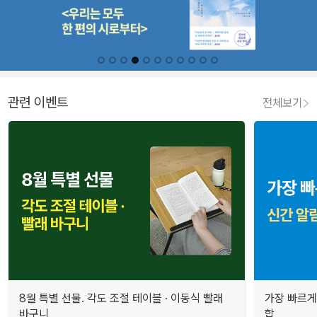
관련 이벤트
전체보기
8월 특별 선물. 각도 조절 테이블 · 이동식 빨래
가장 빠르게
바구니
합