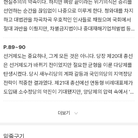
나길 주저하지 않는 동안 ‘진짜 정당’들은 어디서 누구와 만나고
현실주의의 약속이다. 하지만 벼랑 끝이라는 위기의식은 승리를
있었던가. 이 ‘사이비 정당’이 비록 현실성은 떨어지지만 듣기에
선언하는 순간을 끊임없이 나중으로 미루게 한다. 청와대를 차지
구체적인 정책을 피부에 와닿게 제시하는 동안 ‘진짜 정당’들은
하고 대법관을 차곡차곡 우호적인 인사들로 채웠으며 국회에서
어떤 정책을 개발하고 또 알리고 있었던가. 왜 ‘진짜 정당’이 있어
절대 과반을 이뤘지만, 차별금지법이나 중대재해기업처벌법 등
야 할 곳에 ‘사이비 정당’만이 있었는가.
민감한 쟁점들에 대해 정부와 여당은 여전히 애매한 입장을 고수
하고 있다. 이렇다 보니 더불어민주당이 어떤 정책을 펼치기 위해
P.89~90
집권하는 게 아니라 오직 집권만을 위해 정치를 수행하는 일종의
선거제도는 중요하나, 그게 모든 것은 아니다. 당장 제20대 총선
‘집권기계’가 되어버린 것 같다는 생각도 들지만, 한편으론 이렇
은 선거제도가 바뀌기 전이었지만 절묘한 균형을 이룬 다당제를
게 생각해볼 수 있겠다. 위기의식 자체가 막연하게 상상된 것이므
탄생시켰다. 당시 새누리당의 계파 갈등과 국민의당의 지역정당
로 현실에는 벼랑 끝을 벗어날 조건이 존재하지 않는 것이라고 말
전략이 적중한 결과였다. 제21대 총선에선 연동형 비례대표제가
이다.
도입돼 소수정당의 약진이 기대됐지만, 양당제의 압력 속에서 ‘1.
이들의 벼랑 끝에 내몰려 있다는 위기의식과 그로부터 비롯된 정
5당제’로 귀결됐다. 요컨대 선거제도의 작동방식은 한 사회의 통
치적인 결정들을 검토하다 보면 결국 하나의 근본적인 질문에 이
치체제, 사회구조, 정치문화, 시민들의 민주주의 경험과 상호영향
더보기
르게 된다. 오늘날 정말로 벼랑 끝에 내몰려 있는 사람들은 누구
을 주고받으며 결정된다.
인가. 여성가족부 장관으로부터 “성인지 학습기회” 운운하는 말
그러니 그 모든 것을 바꾸자고 말하려면 결국 선을 넘는 수밖에
을 들어야 하는 미투 고발자들, 차별에 시달리는 사회적 약자들,
밑줄긋기
없다. 국민감정에 도전해 새로운 합의를 도출하고, 현실적인 불가