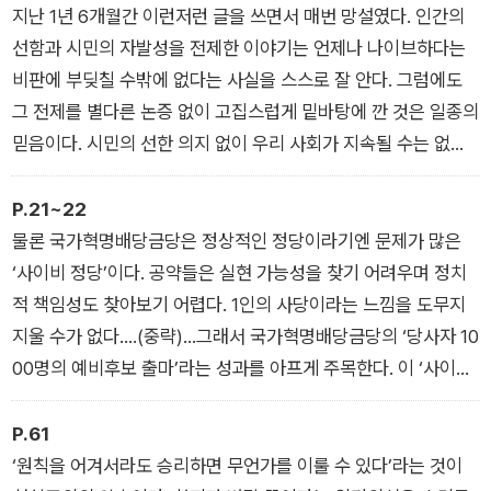
템을 세우는 일도 모두 사람의 일이다. 옳은 일을 하는 사람들이
지난 1년 6개월간 이런저런 글을 쓰면서 매번 망설였다. 인간의
있는 사회라야 비로소 시스템은 제 기능을 다할 수 있다.
선함과 시민의 자발성을 전제한 이야기는 언제나 나이브하다는
비판에 부딪칠 수밖에 없다는 사실을 스스로 잘 안다. 그럼에도
그 전제를 별다른 논증 없이 고집스럽게 밑바탕에 깐 것은 일종의
믿음이다. 시민의 선한 의지 없이 우리 사회가 지속될 수는 없다
고 믿기에, 사회의 지속을 바라는 입장에서는 시민이 선한 의지를
발휘할 수 있다는 사실을 의심할 수 없었다. 그러므로 ‘나이브하
P.21~22
다’는 비판에 이렇게 답할 수밖엔 없다. 나는 앞으로 더욱 더 적극
물론 국가혁명배당금당은 정상적인 정당이라기엔 문제가 많은
적으로 나이브할 것이라고. 오늘도 각자의 자리에서 더 나은 사회
‘사이비 정당’이다. 공약들은 실현 가능성을 찾기 어려우며 정치
를 위해 분투하고 있는 동료 시민들의 존재가, 내 믿음의 강력한
적 책임성도 찾아보기 어렵다. 1인의 사당이라는 느낌을 도무지
근거다.
지울 수가 없다.…(중략)…그래서 국가혁명배당금당의 ‘당사자 10
00명의 예비후보 출마’라는 성과를 아프게 주목한다. 이 ‘사이비
정당’이 종로3가에서 10여 년간 꾸준히 사람들을 모아오는 동안
‘진짜 정당’들은 어디서 누구를 모아내고 있었던가. 이 ‘사이비 정
P.61
당’이 요양보호사, 미화원, 백화점 아르바이트, 페인트공들과 만
‘원칙을 어겨서라도 승리하면 무언가를 이룰 수 있다’라는 것이