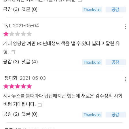
용의자 실명을 노출한 언론 보도에 대해서는 “최소한의 윤리와
공감 (
3
)
댓글 (0)
책임감을 내던진 보도”라고 비판한다. 하지만 이 책은 그저 ‘기레
기’를 욕하고, 비난하는 데서 그치지 않는다. 저자는 “좋은 독자
tyt
2021-05-04
메뉴
없이 좋은 언론은 존재하기 어렵다”는 당연하지만 잊기 쉬운 진
실을 상기시키며 “가짜뉴스를 바로잡고 ‘팔리는 기사’들을 거부
거대 양당만 까면 90년대생도 책을 낼 수 있다 널리고 깔린 유
하는 동시에, 좋은 기사를 열심히 읽고, 공유하고, 후원함으로써
형.
언론사를 자극하고 독려하는 것이 필요하다”고 제안한다. “냉소
공감 (
3
)
댓글 (4)
하지 않는 사람들은 성취를 이룬다” 함께 바꾸자고 조심스럽게
권유하는 이야기 4장 <꽃조차 놓이지 않은 죽음>에는 노동자,
정미화
2021-05-03
메뉴
특히 일터에서 목숨을 잃은 사람들에 대한 글들이 실려 있다. 코
로나19 이후 많은 사람이 재택근무와 화상회의가 일상화된 ‘뉴노
시사뉴스를 볼때마다 답답해지곤 했는데 새로운 감수성의 사회
멀’을 이야기하지만, 하루가 멀다 하고 노동자가 떨어져 죽고, 끼
비평 기대됩니다.
어 죽고, 가스에 중독돼 죽어 매년 2000여 명이 퇴근하지 못하는
공감 (
2
)
댓글 (0)
것이 한국 사회의 ‘노멀’이다. 하지만 역설적으로 “죽음의 숫자가
너무 많으니까 죽음은 무의미한 통계숫자처럼 일상화되어서 아