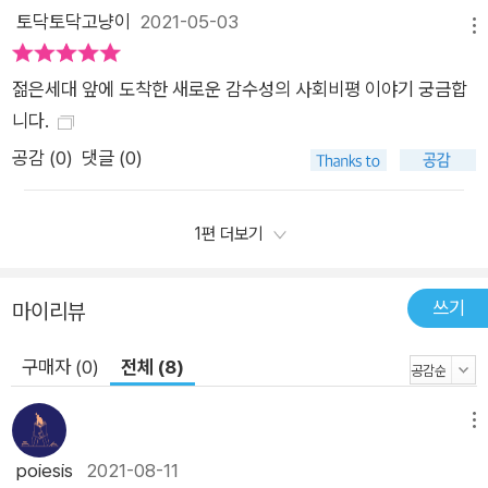
좋아질 수 있다고 저자는 목소리를 높인다. 그래서 이 책은 “끝내
토닥토닥고냥이
2021-05-03
메뉴
냉소하지 않고, 마침내 변화를 만들 사람들”, 즉 우리 자신과 우리
의 동료 시민들에게 보내는 헌사다. “시민의 선한 의지 없이 우리
젊은세대 앞에 도착한 새로운 감수성의 사회비평 이야기 궁금합
사회가 지속될 수는 없다고 믿기에, 사회의 지속을 바라는 입장에
니다.
서는 시민이 선한 의지를 발휘할 수 있다는 사실을 의심할 수 없
공감 (
0
)
댓글 (0)
었다. 그러므로 ‘나이브하다’는 비판에 이렇게 답할 수밖엔 없다.
나는 앞으로 더욱더 적극적으로 나이브할 것이라고. 오늘도 각자
1편 더보기
의 자리에서 더 나은 사회를 위해 분투하고 있는 동료 시민들의
존재가, 내 믿음의 강력한 근거다.”_12~13쪽
쓰기
마이리뷰
구매자 (0)
전체 (8)
메뉴
poiesis
2021-08-11