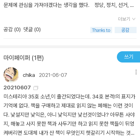
나는 일을 잘 포착해 여러분께 전달해드리면서 우리가 앞으로 무
일까요? 여성가족부 장관으로부터 ‘성인지 학습기회’ 운운하는
문제에 관심을 가져야겠다는 생각을 했다. 정당, 정치, 선거, 언
줘야 한다고 강조했던 그 팟캐스터도 당시에는 몰랐을 것이다. 강
엇을 해나가야 할지 알려주는 예리한 눈을 지닌 칼럼니스트의 책
말을 들어야 하는 미투 고발자들, 차별에 시달리는 사회적 약자
론, 산재 등 굵직굵직한 화두에 대한 저자의 논평이 이어지는데모
기자가 피해자의 카톡 내용에 있는 사실을 떼어내어 시간 순서를
을 소개해드릴까 합니다. 강남규의 지금은 없는 시민입니다.2종
더보기
들, 지금도 산업재해로 죽어가는 노동자들이야말로 높고 가파른
든 주제가 시민의 역할과 힘으로 귀결된다. 시민의 역할을 강조한
바꿔 조합했다는 것을! 그리하여 피해자의 피해자답지 못한 면을
보통 키워드꼼꼼하게 책을 읽은 당신을 위해 핵심을 짚어드리는
공감 (
0
)
댓글 (0)
절벽 끝에 매달린 존재들이지 않은가. 한번쯤 읽어 보고 생각해봐
다라는 건 '진정한 민주주의'에 대한 이야기라고도 말할 수 있다.
부각시키게 되었음을! 어떤 사건을 한 매체의 기사나 해설로만 보
2종 보통 키워드입니다.제가 꼽은 키워드는, 이번주는 키워드가
야 할 시민들의 희망찾기 조금더 좋아질 수 있는 그날은 반드시
사회 제반 시스템이 작동함에 있어서 시민의 역할이 더해질 때 우
는 것은 그 사건의 다른 면은 보지 않는 것과 같다. 시민이라면 여
아닌 문장인데요, “우리 탓이야, 우리가 만든 세상이야”입니다.
올거라고 독자는 생각합니다. 리딩투데이 지원도서입니다.
리 사회가 얼마나 건강한 사회로 거듭나는지를 강조하는 이야기
러 매체를 찾아 읽는 부지런함이 있어야겠다. 또한 시도때도 없
이 문장은 이 책에 실린 글의 제목이기도 합니다. <이어스 앤 이
쓰기
마이페이퍼 (1편)
다. 저자가 말했듯이 건강한 사회를 위해 시민 개개인의 자유의지
이 나오는 오보도 잘 살펴야한다. 오보는 날 때는 1면에 대문짝만
어스>라는 드라마에서 세상이 점점 이상하게 돌아가는 것을 탓
로 선함을 실천할 때는 손해가 발생하기도 한다.여기서 '손해'라
하게 실리고 정정보도나 오보임을 사과하는 것은 보이지도 않는
하는 딸과 손주들을 향해 할머니가 소리지르는 장면에서 나오는
chika
2021-06-07
메뉴
함은 비용지출이 될 수도 있고, 직간접적 서비스 제한이 될 수도
귀퉁이에 조그맣게 실린다. 그마저도 실리면 다행이고 아예 모르
대사라고 하는데요. 무언가 끔찍한 일이 벌어지고 있다면 그런 세
있다.예를 들면, 코로나19와 같은 감염병이 확산될 때 평상시와
20210607
쇠로 넘기는 언론도 많다. 시간이 지나면 사람들의 기억에서 잊혀
상이 오는 것을 막지 못한, 또는 그런 세상을 오도록 재촉하는 데
같은 서비스를 누릴 수 없게 된다거나, 그럼으로 인해 다른 방법
미스테리아 35호 소년,이 출간되었다는데. 34호 본격!의 표지가
질테니 괜찮은 게 아니냐고 하겠지만 그렇지 않다. 대부분 오보를
힘을 보태기까지 한 우리 스스로를 돌아봐야 한다는 메시지입니
으로의 개인적인 비용 지출이 이루어지는 경우를 들 수 있다. 하
기억에 없다. 책을 구매하고 제대로 읽지 않는 폐해는 이런 것이
사실로 기억하고 있기 때문이다. 저자는 또 시민에게 묻는다. 대
다. 이 구절을 듣고 학부모 청취자 여러분 중에 신해철을 좋아하
지만 시민 각자가 손해를 감수하며 대의를 위해 연대할 때,재난
다. 낯설지만 낯익은, 아니 낯익지만 낯선것이었나? 아무튼 사야
부분의 독자들이 ‘진실’보다 ‘정치적 유불리’를 판단하는데 더 관
시는 분이라면, 넥스트의 노래 중에 “우리가 만든 세상을 보
극복의 시기를 앞당겨 결과적으로 건강한 사회로의 진입이 빨라
지, 해놓고 사지 못한 책과 사두기만 하고 읽지 못한 책들이 뒤엉
심이 있기 때문에 언론들의 오보장사를 가능하게 한 게 아니겠냐
라”라는 노래가 기억나시는 분도 있을 것 같습니다. 가사를 보면
진다. 사회구조적인 문제가 발생할 때도 상황은 마찬가지이다.당
켜버리면 도대체 내가 산 책이 무엇인지 헷갈리기 시작하는 것이
고... p.123언론은 자기 진영의 독자들에게 호소할 수 있으니 충
시대차는 있지만 비슷한 메시지를 담고 있죠.우리의 사회적 삶을