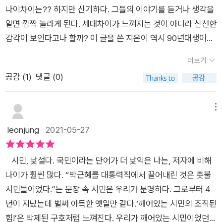
의 역할은 논쟁인데 싸우기만 한다고 욕하는 주권자들, 정당과 정
나이차이는?? 하지만 신기하다. 그들의 이야기를 듣거나 생각을
치인에 대해 오해하는 기성세대들에 대해서도 정치적 책임을 지
알면 깜짝 놀라게 된다. 세대차이가 느껴지는 것이 아니라 신선한
지 않는 정치인들에 대해서도 날카롭고 뼈아픈 질문들을 던진
감각이 보인다고나 할까? 이 글을 쓴 지은이 역시 90년대생이다.
다. “가진 자들은 안정된 삶을 누릴 수 있는 계급의 입구를 좁히
글을 읽고 나중에 페이지 앞의 작가 소개를 읽게 되었는데 솔직히
려 특혜와 편법을 동원하고,덜 가진 자들은 좁혀진 입구에 들어가
더보기
놀랍기도 하고 부럽기도 했다. 이런 글을 쓸 수 있다는 사실 말이
기 위해 교육 신화와 부동산 신화에 병적으로 집착하며그보다도
공감 (
1
)
댓글 (0)
다.최근에 심너울 작가의 에세이를 가제본으로 읽어보게 될 기회
덜 가진 자들은 이미 가진 것이라도 놓치지 않으려 여성과 비정규
가 있었다. 그 작가 역시 90년대생이다. 그리고 그 글에서 세대를
직과 장애인을 밀어낸다.” 그리고 이런 배경에는 더 이상 물러날
넘는 공감이 보였다. 이제 더 이상 주민등록상의 생년월일이 그
메뉴
곳이 없는 사회적 약자들로 자리매김한 자신들의 삶이 있다. 세상
사람과의 장벽이 될 수 없다는 생각이다. ​우리는 모두 통 할수 있
leonjung
2021-05-27
어디가 어떻게 좋아졌는지 실감할 겨를이 없이 폭력과 차별에 시
는 것이다. ​사람들이 아는 기본적인 가치는 동일하다. 같이 공감
달리고 산업재해로 죽어가는 존재들이 자신들과 동년배 또는 더
하고 같이 아파하고 잘못된 것은 잘못됐음을 안다. 이 책에서는
어린 이들이라는 것을 일상에서 목격하는 이들이다. 어제 저
시민, 낯설다. 국민이라는 단어가 더 낯익은 나는, 저자에 비해
행동하는 시민의 문제나 인간 존엄성의 문제까지 꼼꼼하게 들여
녁, 민주당 박주민 의원이 평등법을 대표 발의했다는 소식을 들었
나이가 훨씬 많다. “박근혜를 대통력직에서 끌어내린 것은 촛불
다보면서 한 시대의 질문과 목표를 제시하고 있다. 그리고 결코
다. 기쁜 소식임에는 분명하다. 사실 많이 뭉클하다. 그러나 감정
시민들이었다.”는 문장 속 시민은 우리가 분명하다. 그로부터 4
그 길의 방향성이 민주화 투쟁으로 거리에 섰던 그 시대의 청년들
을 다 잡고 현실을 지켜봐야할 의무가 있다. 과연 본회의에서 논
년이 지났는데 벌써 아득한 옛일만 같다.‘깨어있는 시민의 조직된
과 지금 이 시대의 청년들이 다르지 않음을 알 수 있었다. ​모두 다
의될 것인가, 통과될 것인가, 시행될 것인가, 거래되지 않을 것인
힘!’은 박제된 구호처럼 느껴진다. 우리가 깨어있는 시민이었던