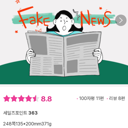
8.8
100자평 11편
리뷰 8편
세일즈포인트
363
248쪽
135*200mm
371g