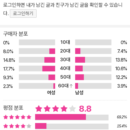
할 때 한국 사회가 조금 더 좋아질 수 있다고 강조한다. ‘나중
로그인하면 내가 남긴 글과 친구가 남긴 글을 확인할 수 있습니
에’와 ‘내로남불’을 반복하는 ‘벼랑 끝 정치’… 진짜 정당은 어디에
다.
로그인하기
있는가 이 책은 밀레니얼 세대에 속하는 1990년생인 저자가 문
재인 정부 임기의 한복판인 2019년 말부터 2021년 초까지 〈경
구매자 분포
향신문〉, 〈미디어스〉, 월간지 〈일터〉에 쓴 글을 수정‧보완한 책으
10대
0%
0%
로, 젊은 세대가 바라본 문재인 정부의 기록이다. “대학에서 정치
20대
7.4%
8.0%
학을 전공했지만, 학과 강의보다는 대학언론 활동과 사회운동에
30대
13.8%
14.8%
서 정치를 더 많이 배웠다”는 저자는 문화사회연구소, 이내창기
40대
10.6%
17.7%
념사업회에서 활동하며 민주주의 사회에서 시민의 역할과 책임
50대
12.2%
9.3%
을 끊임없이 고민했고, 그 고민을 이 책에서 글로 풀어냈다. 1장
60대
3.9%
2.3%
<진짜 정당은 어디에 있는가>는 시민을 향하지 않는 정당과 정
여성
남성
치인에 대한 비판이다. 이 책은 정치적 책임성을 찾기 힘든 데다
‘사이비 종교’스러운 허경영의 국가혁명배당금당이 21대 총선 당
8.8
평점 분포
시 장년 노동자로 구성된 예비후보 1000여 명을 낸 사실을 되짚
69.2%
는다. 그러면서 “이 ‘사이비 정당’이 요양보호사, 미화원, 백화점
15.4%
아르바이트, 페인트공들과 만나길 주저하지 않는 동안 ‘진짜 정