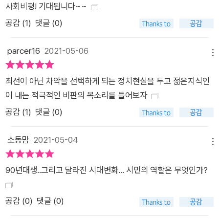
고 질책하는 대신 시민인 우리가 타자에 대한 연민과 연대의식을
사회비평! 기대됩니다~~
가질 때 비로소 세상이 더 좋아질 수 있다고 격려하고, 함께 이 구
공감 (
1
)
댓글 (0)
조에서 벗어나자고 조심스럽게 권유한다. 그리곤 “변화를 만들
사람들은 바로 당신들”이라고 힘주어 희망을 말한다. “살고 싶은
parcer16
2021-05-06
메뉴
세상이 있고 그것을 스스로 만들 수 있다고 믿으니 이들은 지치지
않는다. 그렇다. 냉정한 분석과 강렬한 소망이 있는 곳에 냉소는
최선이 아닌 차악을 선택하게 되는 정치현실을 두고 젊은지식인
싹틀 틈이 없다. 그리고 냉소하지 않는 사람들은 성취를 이룬
이 내는 적극적인 비판의 목소리를 들어보자
다.”_ 240쪽 “나는 더 적극적으로 나이브하겠다” 자기 자리에서
공감 (
1
)
댓글 (0)
분투하는 동료 시민이 믿음의 근거 저자가 바라보는 한국 사회의
현실은 어둡지만, 그는 세상이 더 좋아질 수 있다는 희망을 잃지
소동맘
2021-05-04
않는다. “그는 한국 사회를 비판하고 고발하고 저격하지만, 결코
메뉴
한탄하고 냉소하고 절망하는 법이 없다.”(김누리 중앙대학교 교
90년대생..그리고 달라진 시대변화... 시민의 역할은 무엇인가?
수) 저자가 끝내 간직하는 희망의 근거는 저마다의 자리에서 분
투하는 동료 시민들의 선한 의지다. ‘나이브하다’는 비판을 받으
면서도 시민이 타자에 대한 연민과 연대의식을 발휘할 수 있고,
공감 (
0
)
댓글 (0)
그런 시민들의 선한 행동이 모일 때에야 비로소 세상이 지금보다