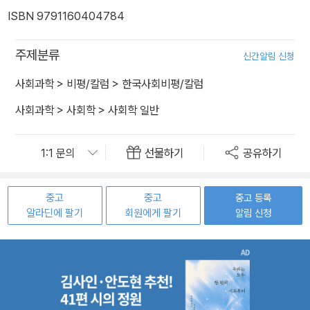
ISBN 9791160404784
주제분류
신간알림 신청
사회과학
>
비평/칼럼
>
한국사회비평/칼럼
사회과학
>
사회학
>
사회학 일반
선물하기
공유하기
중고
중고
중고 등록
알라딘에 팔기
회원에게 팔기
알림 신청