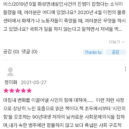
느라 안전에 존을 쓰는 대신에 사람을 밀어 넣은 곳에 죽음이 솟
자를 늘리겠다는 노력이 가상하지 않은가! 그럼에도 불구하고 재
비스!2019년 9월 화성연쇄살인사건의 진범이 잡혔다는 소식이
나 19로 많은 이들이 피해를 입고 있다. 개인의 즐거움과 행복
지 미루게 됩니다. 국민들은 검찰과 경찰의 싸움을 매일 지켜봐야
아난다. (...) 문제를 해결할 능력은 넘치되, 그 능력을 작동시킬
구독에 금전적 부담감이 들었는데 이 책 덕분에 마음을 굳혔
들렸을 때, 여러분은 어디에 있었나요? 2020년 4월 이천의 물류
을 위해 이리저리 돌아다니고 턱스크를 한다거나 공공장소에
만 했고 국회에서는 절대 과반을 이뤘지만, 차별금지법이나 중대
능력이 없으니 능력은 있으나 마나다. 능력을 작동시킬 능력이 마
다. 언론에 계속 관심을 두고 있어서일까, 이 책도 언론 관련 내
센터에서 화재가 나 노동자들이 죽었을 때, 여러분은 무엇을 하시
서 크게 통화를 하고 마스크를 하지 않는 등 생활방역을 지키
재해기업처벌법 등 민감한 쟁점들에 대해 정부와 여당은 여전히
비되는 까닭은, 이 마비가 구조화되고 제도화되고, 경영논리적으
용을 더 유심히 읽었다. 그중 작년 경향신문 강진구 기자 사건이
고 있었나요? 국회가 일을 하지 않는다고 말하면서 저녁을 먹으
지 않는 이들을 보면화가 치민다. 모두 힘들고 괴로울 때 다같
애매한 입장을 고수하고 있는 상황에 시민들은 코로나와 각종 산
로 그리고 법적으로 깔끔하게 설명되어 있기 때문이다.' <죽음의
눈에 들어왔다. 작년 여름, 시사관련 팟캐스트에서 들었던 내용으
며 친구들과 함께 정치와 정치인을 욕할 때, 실제로 우리 삶을 바
이 힘을 모아야 할 때다. 이미 다들 지쳤다. 코로나를 막기위
업재해로 사망하는 사건 사고를 메스컴을 통해 지켜 보고 있는 현
더보기
자리로 또 밥벌이 간다> 김훈 2019. 11. 25 경향신문 특별기고문
로는 강진구 기자가 쓴 기사가 하루 만에 내려졌다는 것이다. 그
꿀 만한 좋은 법안들은 혹시 어떻게 처리되고 있었는지, 기억하시
해 늘 방역에 힘쓰고 노력하는 많은 이들을 보면 마음이 아파온
실이 답답합니다. 선거권에 기준이 필요하다면 실제로 성숙해
공감 (
0
)
댓글 (0)
래서 강기자가 신문사측에 항의한다고 했는데 그 기사의 내용은
나요?이런 순간들을 우리가 모두 기억할 필요는 없고, 잊고 지내
다. 그들이 있기에 우리도 힘을 낼 수 있는 게 아닐까. 하루빨
지는 나이가 아니라, 제도적 관점에서 성숙해졌다고 간주할 수 있
박재동 화백의 성추행이 ‘가짜미투’였음을 알리는 것이었다. 그가
는 것이 도덕적으로 큰 잘못은 아닙니다. 그러지 못했다고 자신을
리 코로나가 끝나서 마스크를 벗어던지고 다같이 웃을 수 있길 간
는 나이일 터다. 제도적으로 고안된 어떤 생애주기를 통과하면 선
쓴 기사의 내용을 조목조목 알려주며 박재동 화백의 성추행이 사
또는 다른 사람들을 책망하며 욕해서는 더더욱 안될 것 같고요.
메뉴
절히 바라본다.
거권을 부여하자는 것이다. 의무교육 과정은 그 기준이 될 만하
실이 아닐 수도 있을 거라는 주장을 들으면서 나는 박화백이 미투
하지만 우리 기억속에서 잊혀질 법한 이런 사건과 순간들에 제대
정미화
2021-05-27
다. 의무교육은 국가가 의무적으로 제공한다는 의미도 있지만, 모
희생자일 수 있겠다는 짐작을 했다. 방금 쓴 문장은 팟캐스터와
로 의미를 부여해 되살려주는 사람이 곁에 있다면, 그런 글을 어
든 국민이 의무적으로 제공한다는 의미도 있지만, 모든 국민이 의
나, 둘 다 섣부른 예측이었다는 강조하기 위해 저렇게 썼다. 진실
렵지 않게 접할 수 있다면 큰 행운이겠죠. 이런 일을 하는 사람들
무적으로 받아야 한다는 의미도 함께 있다.-책속에서 이들의 벼
마침내 변화를 이끌어낼 시민의 힘에 대하여...... 이런 저런 사정
은 당사자 외에 아무도 모른다. 그 외의 제 삼자들은 사실이라고
을 우리는 흔히 칼럼니스트라고 부릅니다.좋은 칼럼니스트를 곁
랑 끝에 내몰려 있다는 위기의식과 그로부터 비롯된 정치적인 결
으로 상당히 느린 호흡으로 읽은 책이다.책 초두에서부터 '시민의
보여지는 것들로 파악하고 결론내린다. 이 책에서 저자가 박재동
에 둔다는 건 그래서 세상을 보는 새로운 눈을 하나 더 얻는 것과
정들을 검토하다 보면 결국 하나의 근본적인 질문에 이르게 된다
힘'을 강조하는 90년대생 저자의 날카로운 사회문제의식을 접하
화백 미투 기사를 다루었기에 나는 작년 내 짐작이 잘못되었음을
같습니다. 오늘은 여러분께 정치, 사회, 노동, 언론 분야에서 일어
고 합니다. 오늘날 정말로 벼랑 끝에 내몰려 있는 사람들은 누구
며,내가 속한 범주에만 함몰하지 않고 보다 폭넓은 사회 구조적
깨달았다. 강진구 기자가 쓴 기사가 사실에 근거한 것이므로 믿어