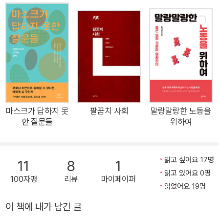
자’(20대 여성)다. 이 숫자는 다른 연령·성별에서 소수정당‧무소
속 후보에 투표한 비율(0.4~5.7%)에 비하면 단연 높은 수치로,
거대 여야 밖에서 대안을 찾는 젊은 세대의 존재를 분명하게 보여
준다. 하지만 이런 젊은 세대의 목소리는 스스로 발화되지 못한
채 윗세대에 의해 ‘인용’되고 ‘해석’되기 일쑤다. 1990년생인 강
남규 작가가 쓴 이 책은 국민의힘과 더불어민주당이 아닌 새로운
대안을 찾으려는 젊은 세대의 목소리다. 저자는 국민의힘을 “불
평등한 현실의 역사적 가해자”, 더불어민주당을 ‘대의나 사회적
마스크가 답하지 못
팔꿈치 사회
말랑말랑한 노동을
한 질문들
위하여
약자가 아니라 조직 보위만을 위해 정치를 하는 집단’으로 규정하
고, 이런 거대 양당의 ‘원만한 합의’ 속에서 나머지 정치집단과 시
민의 이익이 ‘양보’되고 있다고 비판한다. 이 책은 바로 이 지점에
읽고 싶어요 17명
11
8
1
서 시민인 우리의 책임과 역할을 역설한다. 저자는 ‘정치는 시민
읽고 있어요 0명
100자평
리뷰
마이페이퍼
의 몫이고, 시민은 교체되지 않는다’라며 “선출된 정치인들과 녹
읽었어요 19명
봉 받는 관료들, 그리고 그들이 구축해야 할 시스템”에 모든 것을
이 책에 내가 남긴 글
위탁하는 대신 우리 모두가 ‘시민의 자리’에서 책임과 역할을 다