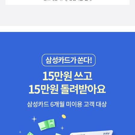
놀랍고도 부러웠다. DSA는 사회주의자를 표방한 신인 정치인들
사람들 때문이며, 나는 절대적으로 옳으니 내 잘못은 없다는 식입
더해질 때이다.하지만 의미심장하게도 이 책의 제목은 '지금은 없
연애는 안전한가요'는 연애를 시작해 마무리하기까지의 여정을
이 10선, 16선의 거물 후보를 물리치고 승리하게 만든 조직이다.
니다.하지만 이 사회를 더 나은 더 옳은 방향으로 바꾸기 위해서
는 시민'이다. 촛불혁명을 발판 삼아 평등, 공정, 정의를 내세우며
있는 그대로 담은 책이다. 저자는 궂은 일에 잎장서고 약자를 배
플로리다주에서는 2026년까지 최저시급을 현행 8.5달러에서 1
이것이 과연 바람직한 태도일까요? 저자인 강남규가 책 전체를
출범한 정부지만 '조국 사태, 정의연 사태, LH 투기' 등으로 국민
려하는 이상형을 만났지만 반복되는 통제와 간섭에 지쳐간다. '너
5달러로 인상하는 안건이 통과되었고, 오리건주 포틀랜드시에서
관통해서 서문에 제시한 질문은 바로 이 지점이라고 생각합니다.
들에게 불신감을 안겨줬다.어쩌면 국민들이 감시의 눈을 감아버
는 이기적이야'라는 비난과 함께 '반성'을 강요받다 자신이 폭력
는 3~4세 어린이집을 무상으로 하는 주민투표를, 메인주 포틀랜
“내 책임은 없는가?”, 이 세상이 이렇게 만들어지기까지 내 책임
렸기 때문에 이런 일이 생긴 것은 아닌지 물음표를 던져보아야 할
에 노출돼 있음을 점차 깨닫는다. 시각의 폭력. 왜 이 시대 이토록
드시에서는 월세 인상률을 제한하는 주민투표를 통과시켰다. 모
은 없었는가 하는 것이죠. 작가가 직접 쓴 표현을 빌리면, 이것은
것이다.과거 정부의 잘못에 그랬듯 다시금 매서운 눈초리로 현 정
보는 것이 문제가 되고 있으며 그것은 왜 폭력을 동반하고 나타나
두 DSA가 주민투표 캠페인에 동참한 결과다. DSA가 저런 성과
세상 모든 잘못이 내 책임이라는 숭고한 태도를 지니는 ‘의인’이
부의 과업을 바라보아야 할 것이다. 국민이 정치 사회에 무관심하
는 걸까?네가 여기에 빛을 몰고 왔다. 2016년 10월 티비엔 드라
를 낳을 수 있었던 것은 조직 덕분이었는데 그들의 강령은 다음과
되라는 요구가 아닙니다. 단지 내 행동이 때로는 거대한 사회의
고 시민의 역할을 게을리할 때 사회국가가 부패한다는 것은 자명
마 혼술남녀 조연출이었던 이한빛 피디가 스스로 목숨을 끊었다.
같다.“어디든 장소를 잡고, 목소리를 높여 말하라. 문을 열어두
일부로 얽혀있을 수 있다는 시민으로서의 윤리를 의식하라는, 일
한 명제가 되었다.내 코가 석자라는 생각을 버리고 사회 국가에
드라마 제작 현장에서 일어나는 비인간적인 일들과 비정상적인
고, 다른 사람들을 데려오라.”그리하여 DSA는 2015년 5천명에
종의 쪽지 같은 것이죠.“우리가 만든 세상이야”라는 말은, 이런
관심을 기울여야 할 것이다. 마침내 변화를 이끌어낼 시민의 힘을
노동환경을 고발하기 위해서였다. 그가 남긴 유서 일부에는 이렇
불과했던 회원 수가 2020년 11월 현재 8만 여 명에 이르렀으며,
작지만 큰 의미를 담고 있는 한 문장이라고 생각합니다. 2제 아이
기대하며.... <리딩투데이 사랑해유 지원도서입니다.> #지금
게 적혀 있었다. '우리가 원하는 결과물을 만들기 위해 이미 지쳐
조직 수는 2016년 15개에서 현재 231개 지역 조직으로 늘어났
랑 투게더더 재미있게 읽을 당신에게 보내는 콘텐츠, 2제 아이랑
은없는시민 #강남규 #한겨레출판#리딩투데이 #리투서평단#리
있는 노동자들을 독촉하고 등떠밀고 제가 가장 경멸했던 삶이기
다. 나는 당시에 조직의 숫자를 늘리는 것에 회의적이었고 냉소
투게더입니다.제가 추천드리는 콘텐츠는 경향신문의 ‘직설’이라
투사랑해유 #리딩투데이지원도서#시민의힘 #시민의역할 #시
에 더 이어가긴 어려웠어요'리멤버 홍콩. 지금 홍콩은 누구에게나
를 너머 썩소를 지었다. 요즘에는 물론 더더 회의적이다. 주위를
는 칼럼란입니다. 앞에 퀵서비스에서 좋은 칼럼니스트를 곁에 두
민연대의식
슬픈 시대다. 읽은 책이 여섯개의 폭력 한 권이라니. 좀 더 시간
둘러보면 모두 정치에는 관심이 없어 보이고 10년 전보다 각자도
는 것은 새로운 눈을 하나 갖는 것과 같다는 말씀을 드렸는데요.
을 알차게보냈다면 읽은 책은 더 많았을텐데 쓸모없는 종이더미
생하기에 더 힘들다. 그런 사람들을 데려올 수 있을까? 이런 의심
오늘 책을 쓴 저자 강남규를 비롯해 다양한 분야에서 다양한 시각