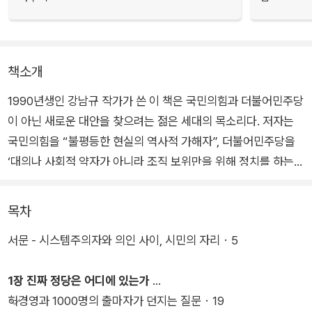
책소개
1990년생인 강남규 작가가 쓴 이 책은 국민의힘과 더불어민주당
이 아닌 새로운 대안을 찾으려는 젊은 세대의 목소리다. 저자는
국민의힘을 “불평등한 현실의 역사적 가해자”, 더불어민주당을
‘대의나 사회적 약자가 아니라 조직 보위만을 위해 정치를 하는
집단’으로 규정하고, 이런 거대 양당의 ‘원만한 합의’ 속에서 나머
지 정치집단과 시민의 이익이 ‘양보’되고 있다고 비판한다.
목차
서문 - 시스템주의자와 의인 사이, 시민의 자리・5
이 책은 바로 이 지점에서 시민인 우리의 책임과 역할을 역설한
다. 저자는 ‘정치는 시민의 몫이고, 시민은 교체되지 않는다’라며
1장 진짜 정당은 어디에 있는가
“선출된 정치인들과 녹봉 받는 관료들, 그리고 그들이 구축해야
허경영과 1000명의 출마자가 던지는 질문・19
할 시스템”에 모든 것을 위탁하는 대신 우리 모두가 ‘시민의 자