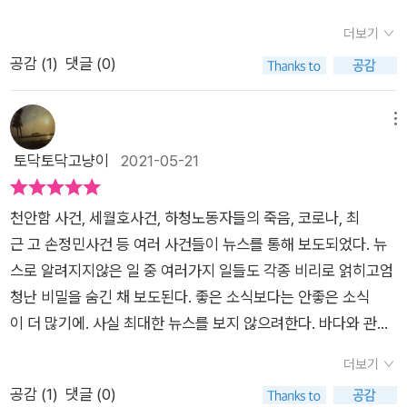
정의에 대해 목마르다. 아무리 전보다 풍요로워지고 민주화 시대
가, 누더기가 되지 않을 것인가. 물러나고 움찔거리는 버릇이 있
적이 있었던가? 불과 4년 전이었다고! 책 제목 <지금은 없는 시
가 됐다 치더라도 그 틈으로 부조리가 새어나오고 있으며 현실의
더보기
는 기성세대로서 나는 포괄적 차별금지법이 다뤄지는 조마조마
민>을 본 순간 위처럼 여러 생각들이 스쳐지나갔다. 저자는 이제
빈부격차는 예전의 빈부격차를 훨씬 뛰어넘는다. 전에는 비등비
공감 (
1
)
댓글 (0)
한 과정 내내 저자처럼 정의단 장혜영 의원을 말을 기억해냈
시민이라는 단어를 붙일만한 대상이 사라졌다는 것을 말하려는
등한 대다수가 지금은 계단화, 계급화되면서 차이가 심해졌다. 그
다. “잘 하고 있다. 같이 돌파하자고, 그런 말들이 필요하다.” 덕
걸까? 자못 궁금해졌다. 한편 지금은 시민이 없지만 앞으로 시민
격차는 흡사 팬트하우스와 볕 안드는 지하방 만큼이나 커다랗다. ​
분에 냉소하지 않고 체념하지 않고 지났다. 감사하다. 장혜영 의
이 올 거라는 뜻일까? 시민이 어디선가 청포를 입고 찾아올 사람
메뉴
저자는 냉소의 위험성을 경고한다. 강렬한 소망이 있는 곳, 냉정
원은 더 이전에 다른 말로 인해 무척 고맙게 느끼고 배우고 응원
은 아닐 터이다. 그렇다면 우리가 시민이 되어야 하는데 1990년
토닥토닥고냥이
2021-05-21
한 분석이 있는 곳에서는 냉소가 싹 틀 틈이 없다고 말한다. 맞는
하는 이다. “저는 낙관주의자예요, 제가 행동할 거니까요.” 남보
생인 저자가 말하는 시민은 어떤 면면을 가진 사람들을 말하는 것
말이다. 시민의 정치는 바로 냉소하지 않는 힘에서 나온다. ​이제
다 조금이라도 더 가져가려 다투는 와중에, 누가 이 상황을 왜 해
일지 기대하며 책을 펼쳤다. 이 책은 저자가 각종 매체에 2019년
나이로 세대를 논하는 시대는 지났다. 그 정신이 올드하지않고 배
천안함 사건, 세월호사건, 하청노동자들의 죽음, 코로나, 최
결해 주지 않는지 비관하는 대신 내가 행동한다. 내가 나 자신의
부터 2021초까지 연재한 글들을 묶은 것이다. 프롤로그에서 저
우려는 자세가 되어있으며 공감할 능력이 있다면 우리는 더 이상
근 고 손정민사건 등 여러 사건들이 뉴스를 통해 보도되었다. 뉴
구원자가 된다. 행동하는 순간 해결할 가능성이 늘어나니까. 이렇
자는, “시민의 승리”로 탄생했다는 정부에서 역설적으로 “시민
00대, 00대로 선거 판세를 분석하거나 18세 선거권 보장의 득과
스로 알려지지않은 일 중 여러가지 일들도 각종 비리로 얽히고엄
게 들렸다. 멋진 생각이다. 이웃분들 지겹게 너무 자주 언급하는
의 후퇴”가 일어났다고 하며 ‘시민의 자리’를 얘기할 필요가 있다
실에 대해 굳이 들먹이지 않아도 될 것이다. ​우리 모두는 시민이
청난 비밀을 숨긴 채 보도된다. 좋은 소식보다는 안좋은 소식
것 같지만, ‘세상이 바뀌는 것이 아니다. 누군가가 바꾼 것이
고 했다. 책의 순서를 살펴보면, 1장에서는 정치와 정치인들에 대
라는 하나의 카테고리로 묶여있으며 그 리더의 자리는 냉소하지
이 더 많기에. 사실 최대한 뉴스를 보지 않으려한다. 바다와 관련
다.’ 이들 세대가 얼마나 종합적인 어려움을 겪는지는 이 책이 다
해서, 2장은 시민의 역할, 3장은 언론, 4장에서는 노동, 특히 산
않고 행동하는 자들이 차지할 것이다. 출판사 지원도서입니다.춢
된 세월호사건을 포함한 크고 작은 해양사고의 비리를 알지만함
루고 있는 내용들을 읽는 내내 실감이 났다. 책임지지 않는 정
업재해에 관한 글이고, 5장은 민주주의에 대해 고민하는 글들을
더보기
부로 말할 수 없어서 말했지만 힘이 없어서 묻혔던 기억이 있기
치, 기레기라 불리는 언론, 퇴근하지 못하고 죽어가는 노동자들
실었다. 나는 요 몇 년 사이 시사지와 일간지의 구독을 끊고 팟
공감 (
1
)
댓글 (0)
에, 사건들을 볼 때면 화가 치밀고 보기 싫어진다. 그러던 중 지