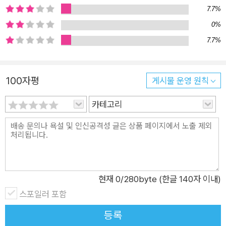
7.7%
당’들은 어디서 누구와 만나고 있었던가” “왜 ‘진짜 정당’이 있어
0%
야 할 곳에 ‘사이비 정당’만이 있었는가”라는 뼈아픈 질문을 던진
7.7%
다. 여당인 더불어민주당의 ‘벼랑 끝 정치’에도 날 선 비판을 늘어
놓는다. 저자는 더불어민주당이 노무현 대통령을 지키지 못했다
는 트라우마 때문에 “벼랑 끝에 내몰려 한 걸음만 물러나면 떨어
100자평
게시물 운영 원칙
진다고 믿는 위기의식”으로 정치에 임하고 있고, 조직 보위만을
위해 ‘나중에’와 ‘내로남불’을 외치면서 사회적 약자를 외면하고
카테고리
있다고 지적한다. 그는 이런 행태에 대해 “여성가족부 장관으로
부터 “성인지 학습기회” 운운하는 말을 들어야 하는 미투 고발자
들, 차별에 시달리는 사회적 약자들, 지금도 산업재해로 죽어가는
노동자들이야말로 높고 가파른 절벽 끝에 매달린 존재들이지 않
은가”라고 반문한다. 2장 <정치와 선거는 같은 말이 아니다>는
현재
0
/280byte (한글 140자 이내)
비판에 초점을 맞춘 1장과 달리 정당과 정치인, 그리고 시민이 나
스포일러 포함
아가야 할 방향을 이야기한다. 이 책은 강력한 의석 할당제 실시
등록
로 세계 1위의 여성 국회의원 비율을 자랑하는 르완다의 사례를