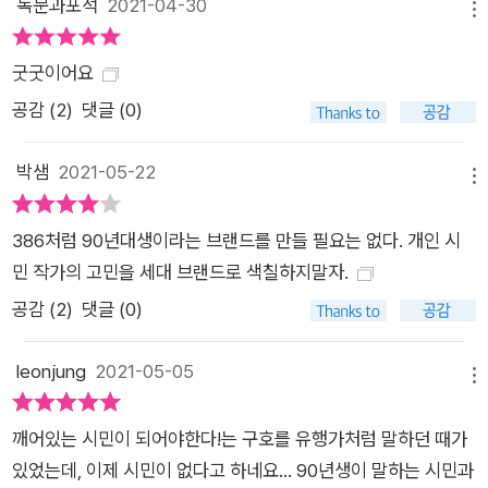
독문과포석
2021-04-30
무런 충격이나 반성의 자료가 되지 못하고”(김훈 작가) 수많은
메뉴
노동자가 무관심 속에서 죽어간다. 저자는 “날이 지나도 꽃만 놓
굿굿이어요
여 있다면 애도는 이제 그저 꽃일 뿐이다”(김시종 시인)는 말을
공감 (
2
)
댓글 (0)
빌려 ‘꽃조차 놓이지 않은 노동자들의 죽음은 무엇인가’라고 묻는
다. 5장 <‘시대의 기후’를 만드는 사람들>은 시민을 향하지 않는
박샘
2021-05-22
정당과 정치인, ‘기레기’라는 경멸을 받는 언론, 매년 2000여 명
메뉴
이 죽는 노동 현실 등 앞서 다룬 문제들을 관통하는 핵심적인 문
제, 바로 시민인 우리의 역할과 책임에 대한 이야기다. 책은 “우
386처럼 90년대생이라는 브랜드를 만들 필요는 없다. 개인 시
리 탓이 맞아. 우리가 만든 세상이야”라는 드라마 〈이어즈 앤 이
민 작가의 고민을 세대 브랜드로 색칠하지말자.
어즈(Years and Years)〉의 대사를 인용하며 “지속 불가능한 체
공감 (
2
)
댓글 (0)
제가 이어지는 것을 막지 않은/못한 ‘사회구조의 동참자’”로서 우
리의 책임을 묻는다. 지난해 잇따른 과로사로 논란이 됐던 택배기
leonjung
2021-05-05
메뉴
사의 열악한 노동환경 뒤에 낮은 택배비로 이득을 본 ‘현명한 소
비자’가 있었듯 한국 사회의 수많은 문제에는 시민들의 책임이 있
깨어있는 시민이 되어야한다!는 구호를 유행가처럼 말하던 때가
다는 것이다. 하지만 저자는 시민들이 자기 역할을 다하지 못했다
있었는데, 이제 시민이 없다고 하네요... 90년생이 말하는 시민과