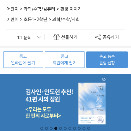
어린이
>
과학/수학/컴퓨터
>
환경 이야기
어린이
>
초등1~2학년
>
과학/수학/사회
선물하기
공유하기
중고
중고
중고 등록
알라딘에 팔기
회원에게 팔기
알림 신청