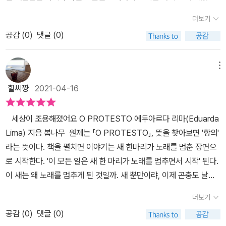
비교 불가이다. 또한 점점 썩지 않고 분해 되지 않는 쓰레기가 값싸게
요.고양이는 "야옹" 하고 울지 않고 개도 "멍멍" 하고 짖지 않아요.심
유통되고 있기에 사람들은 잘 썩고 분해가 쉬운 비싼 물건을 사용하
더보기
지어 곤충들은 윙윙거리며 날아다지도 않게 되어 버렸어요.젖소들
지 않는다. 과연 이대로 가면 동물들은 살아갈 수 있을까? 최근 몇 년
공감 (
0
)
댓글 (0)
은 우유를 만들지 않아요.동물원의 고릴라는 구경 온 관객들에게 등
간 집값이 도저히 감당할 수 없을 정도로 폭등을 하자 결혼을 앞둔 청
을 돌리고 더 이상 무대에서 그들의 모습을 보여주지 않게 되었어요.
년들은 결혼을 미루거나 더욱더 외곽으로 삶의 터전을 옮길 수 밖에
이렇게 세상의 모든 동물들이 약속이나 한 듯 움직이지도 소리를 내
메뉴
없다. 이러한 단순한 논리는 자연에게도 똑같이 적용된다. 쓰레기가
지도 않게 되자 어린이들도 조용해지면서 온 세상이 침묵의 시간
넘쳐나는 산과 바다에서 어떻게 계속 동물들이 살아갈 수 있을 것이
힐씨쨩
2021-04-16
을 보내게 되었어요.과연 동물들에게 무슨 일이 일어난 걸까요?모
라고 생각하는 것 자체는 넌센스이다. 내가 어린 시절 뛰어 놀던 시골
든 이야기의 시작인 작은 새는 왜 노래를 부르지 않게 되었을까요?​책
에서 더 이상 야생 동물을 쉽게 찾아 볼 수 없다. 과연 내가 노인이 된
​ ​ 세상이 조용해졌어요 O PROTESTO 에두아르다 리마(Eduarda
은 이 지구에는 인간뿐만 아니라 수백억 개의 다른 생물들도 공존하
30년 후에는 어떤 모습일까? 지금보다 더 나아지진 않더라도 심각한
Lima) 지음 봄나무 원제는 「O PROTESTO」, 뜻을 찾아보면 '항의'
는 곳이라는 것을 일깨워줍니다. 인간만이 이 지구의 주인은 아니
상황이 되지 않기를 바랄 뿐이다. 동물들의 소리 없는 아우성에 귀를
라는 뜻이다. 책을 펼치면 이야기는 새 한마리가 노래를 멈춘 장면으
죠. 요즘 환경 파괴와 지구 온난화로 인한 기후 변화로 인해 여러 나라
기울이게 만드는 동화인 듯 하다.
로 시작한다. '이 모든 일은 새 한 마리가 노래를 멈추면서 시작' 된다.
에서 놀라운 일들이 일어나고 있는 뉴스를 접하게 됩니다. 그래서 지
이 새는 왜 노래를 멈추게 된 것일까. 새 뿐만이랴, 이제 곤충도 날아
구와 환경에 대해 관심이 높아졌어요. 우리 아이들과 책을 읽으
다니지 않고 닭들도 울지 않으며 젖소들도 더이상 우유를 만들지 않
며 왜 동물들이 조용해졌는지 인간에게 전하는 메시지를 같이 이야기
더보기
는다. 노랑 계열을 배제하고, 붉은색, 푸른색, 청녹색의 톤을 주로 사
하는 소중한 시간을 가졌어요.
공감 (
0
)
댓글 (0)
용한 판화 느낌의 일러스트는 본문 텍스트와 함께 하면서 더욱 건조