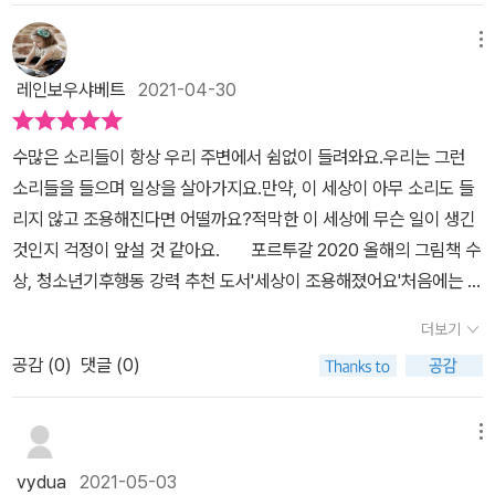
해지고 우울한 느낌을 강조하는 듯 하다. 책장을 넘겨가다보면 텍스
트에는 나와있지 않아도, 동물과 곤충들의 '항의' 하는 이유를 짐작할
메뉴
수 있는 장치들이 가득하다. 곤충들이 사는 터전의 배경에는 비행기
레인보우샤베트
2021-04-30
가 살충제를 뿌리고 있고, 닭들은 동화 「마당을 나온 암탉」 에서처럼
환경이 좋지 않은 양계장에서 키워지고 있다. 젖소들 또한 마찬가지
수많은 소리들이 항상 우리 주변에서 쉼없이 들려와요.우리는 그런
다. 아이와 함께 읽으며, '이 동물들은 왜 그런걸까?' 라고 슬쩍 질문
소리들을 들으며 일상을 살아가지요.만약, 이 세상이 아무 소리도 들
을 던지고, 그림에서 스스로 눈치채기를 조용히 기다려주면 좋을 듯
리지 않고 조용해진다면 어떨까요?적막한 이 세상에 무슨 일이 생긴
하다. 직접적으로 이야기하지 않아도 아이들은 이 책이 환경에 관한
것인지 걱정이 앞설 것 같아요.​​​​ ​ 포르투갈 2020 올해의 그림책 수
이야기를 하고 있음을 알아챈다. ​ 우리 인간이 지구에 미친 영향들은
상, 청소년기후행동 강력 추천 도서'세상이 조용해졌어요'​처음에는 아
다양하다. 벌목되어 훼손된 삼림, 오염된 바다와 그 속에 사는 생물들
이들과 제목과 표지만 보고 어떤 이야기일까 상상해봤는데세상이 조
의 모습이 계속 이어진다. 그들은 모두 눈을 감고 있고 제목처럼 '조
더보기
용한 이유로 동물들이 사라졌거나, 반대로 사람들이 사라져서 라는
용'하다. 그러나 그들은 소리없는 비명을 지르고 있는 것일테다. 그리
공감 (
0
)
댓글 (0)
대답이 나왔어요.과연 어떤 이야기를 담고 있을지 궁금해져요.​​ ​새 한
고 그들의 행동에 인간들도 영향을 받을 수 밖에 없다. ​ 책 속의 아이
마리가 노래를 멈추면서 시작된....강아지도 짖지 않고, 하늘을 윙윙
들도 조용히 동참한다. '#미래를 위한 금요일(#FridaysForFuture)'
거리며 날아다니던 곤충들도 날지 않아요.보름달이 환하게 비추는 날
메뉴
해시태그와 관련된 기후관련 등교거부 운동이 스치듯 언급되어 있
에도 늑대는 울지 않고요.​대체 동물들에게 무슨 일이 생긴걸까요?​​서
다. 아이들과 그레타 툰베리에 관한 책을 함께 읽어도 좋을 듯 하다. ​
vydua
2021-05-03