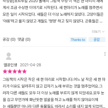
작성함]포르투갈 2020 올해의 그림책 수상 이 책은 한 마리의 새에
려줄 망정....환경오염에 대해 고민하게 하고,,,일하게 만드는 현실이
게서 조금 수상한 이야기로 시작된다. 새 한마리가 노래를 멈추면서
많이 씁쓸해요.... 멸종위기동물,환경,자연의 대한 위기를 담은 그림책
모든 일이 시작되었다. 새들은 더 이상 노래하지 않았다. 고양이들은
이 더더 많아지고 있고...언제나 그렇듯 이 문제들에 대해 두려운 사람
'야옹'하고 울지 않았고 개들도 '멍멍' 하고 짖지 않았다. 곤충들은 윙
들만 열심히 보호운동을 하고 있지....일을 만드는 사람들은 더 많아지
윙거리며 날아다니지 않았다. 닭들은 '꼬꼬댁 꼬고'울지 않았다 젖소
고 있는거 같아서...맘이 쓰리네요ㅠ,ㅠ책의 마지막엔 지구와 환경을
더보기
들도 우유를 만들지 않았다. 과연 무슨일이 벌어지는 것일까? 동물들
위한 기념일을 적었어요...세계습지의날,세계물의날,지구의날,바다의
공감 (
0
)
댓글 (0)
과 곤충들은 왜 이런 행동을 하는 것일까?동물원에 있는 고릴라들도
날,세계오존층보호의날등등 이밖에도 우리가 모르는 기념일들은 많
뒤돌아 버렸고 구경 온 사람들은 사진을 찍을 수 없었다. 정글 속에 사
이 있겠지요.... 우리가 미세먼지,황사속에 살거라는 것을 예상 못했
는 야생 동물들은 풀숲에 몸을 숨긴 채 구경온 사람들을 숨죽여 지켜
메뉴
듯....물과 음식,우리가 생활하는 모든 곳에 오염이 되어평범한 일상을
보았다. 보름달이 뜬 밤에도 늑대는 울음소리를 내지 않았고 서커스
못살게 될수도 있을거에요...한해 한해 자연재해로 인해 엄청난 일들
열공인생
2021-04-28
단의 코끼리는 재주를 부리지 않았다. 펭귄들도 짝을 찾으러 어디론
이 벌어지고 있는데....두렵습니당..우리모두 지구와 환경....동물과 사
가 가버렸다.동물들은 서로 약속이라도 한 듯 모두 움직이지 않았다.
람.....함께 살아가는 삶에 대해 다시 생각해보고존중하고 배려하는 모
그림책의 시작은 작은 새 한 마리로 시작합니다.어느 날 작은 새 한 마
어린이들은 밖에 나가 놀지 않았다. 몇몇 친구들도 학교에 가지 않겠
습들이 많이 나왔으면 좋겠어요... 아이와 환경보호와 동물보호등 함
리가 이유도 알려주지 않고 갑자기 노래 부르는 것을 멈추었어요.그
다고 했다. 그렇게 온 세상이 조용해졌다. 그리고 맨 처음 노래를 멈추
께 살아간다는것에 대해 이야기를 나누는 시간이었습니다 출판사
러자 다른 새들도 모두 더 이상 노래를 부르지 않게 되었네요.모두 눈
웠던 새의 입에서 플라스틱 병 뚜껑이 튀어나오면서 책은 끝이 난다.
로부터 도서 협찬을 받고 본인의 주관적 견해에 의해 작성하였습니
을 감고 무언가에 화난듯한 얼굴을 하고 노래를 하지 않아요이제
매일 쏟아지는 쓰레기의 양보다 처리되고 재활용 되는 쓰레기의 양은
다
는 새들뿐만 아니라 다른 동물들도 따라서 소리를 내지 않게 되었어