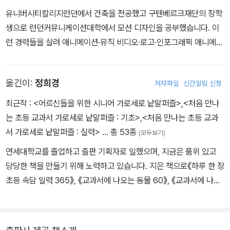
유니버시티칼리지런던에서 건축을 전공했고 구텐베르크재단의 장학
생으로 런던커뮤니케이션대학에서 모션 디자인을 공부했습니다. 이
런 경력들을 살려 애니메이션·뮤직 비디오·로고·인포그래픽 애니메이
션·어린이 책 등 여러 분야에서 활발히 활동하고 있습니다.
옮긴이:
정희경
저자파일
신간알림 신청
최근작 :
<어르신들을 위한 시니어 가로세로 낱말퍼즐>
,
<처음 만나
는 초등 교과서 가로세로 낱말퍼즐 : 기초>
,
<처음 만나는 초등 교과
서 가로세로 낱말퍼즐 : 실력>
… 총 53종
(모두보기)
연세대학교를 졸업하고 출판 기획자로 일했으며, 지금은 품위 있고
당당한 책을 만들기 위해 노력하고 있습니다. 지은 책으로《하루 한 장
초등 속담 일력 365》, 《교과서에 나오는 동물 60》, 《교과서에 나오
는 식물 60》,《교과서 가로 세로 낱말퍼즐》시리즈 등이 있고, 옮긴 책
으로《과학은 아름답다》시리즈, 《나의 눈이 너의 눈이야》, 《세계 환상
동물 도감》등이 있습니다.