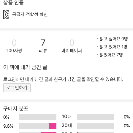
상품 인증
에서, 땅에서, 바다에서 서로를 아끼며 존중할 때 지구에서는 많은 생
명이 ‘함께’ 살아갈 수 있지요. 《세상이 조용해졌어요》는 한 마리의
공급자 적합성 확인
새에게서 조금은 수상한 이야기가 시작됩니다. 울지 않는 새. 새처럼
울거나 짖지 않는 땅의 동물들. 우유를 만들지 않는 젖소. 풀숲에 몸을
숨긴 야생 동물들. 곤충들마저 자취를 감춘 들판과 숲. 모든 동물이 사
읽고 싶어요 0명
0
7
0
람들을 등지며 세상은 입을 다물어 버렸습니다. 갑자기 이렇게 수상
읽고 있어요 1명
100자평
리뷰
마이페이퍼
한 움직임을 보인 동물들. 한 쪽, 한 쪽마다 의미 있게 펼쳐지는 동물
읽었어요 7명
들의 행동들은 지구에 사는 우리가 무얼 놓치고 있는지 답을 품고 있
이 책에 내가 남긴 글
답니다. 동물들이 보인 수상한 행동에는 어떤 비밀이 감춰져 있을까
로그인하면 내가 남긴 글과 친구가 남긴 글을 확인할 수 있습니다.
요? 그들은 무얼 말하고 싶은 걸까요?
로그인하기
구매자 분포
10대
0%
0%
20대
0%
9.6%