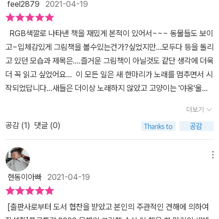
feel2879
2021-04-19
가 다를까요? ‘전두환 바르게살기 독재’랑 무엇이 다른가요? 《세상이
조용해졌어》는 오늘날 이 ‘바보사슬’이 어떻게 태어나서 누가 어떻게
RGB색깔로 나타낸 책을 재밌게 본적이 있어서~~~ 동물들도 보이
옥죄며 앞으로 어떤 낭떠러지로 달려가는가를 찬찬히 보여줍니다. 입
고~입체감있게 그림책을 볼수있는건가?싶었지만...모두다 등을 돌리
을 가려서 노래는커녕 말조차 벙긋하지 못하도록 틀어막는 곳은 안
고 있던 모습과 제목은....즐거운 그림책이 아닐것도 같단 생각에 더욱
즐겁고 안 아름답습니다. 이른바 ‘자유·민주·평화·평등’이 온통 죽어버
더 꼭 읽고 싶었어요... 이 모든 일은 새 한마리가 노래를 멈추면서 시
립니다. 싸움판(군대)으로 아늑살림(평화)을 못 지킵니다. 입가리개
작되었답니다...새들은 더이상 노래하지 않았고 고양이는 '야옹'울지
와 차꼬로는 살림도 사랑도 못 낳고, 아기가 태어날 길까지 가로막겠
않았어요 개들도 '멍멍'짖지 않았어요 곤충들은 윙윙 거리며 날아다
지요.ㅅㄴㄹ#Oprotesto #EduardaLima
더보기
니지 않았고동물들은 서로 약속이라도 한듯 모두 움직이지 않았어요
공감 (
1
)
댓글 (0)
그렇게....온 세상이 조용해졌어요 책을 읽고 보니 환경오염을 깊이
생각해볼 주제로 담아낸 이야기네요...요며칠부터 계속 신경쓰이는
뉴스거리하나가 떠올랐어요....일본이 오염수 방류를 한다는 소식
메뉴
에....기가차고 어이없고 역시....돈이면 다되는 나쁜!! 세계구나..라는
현동이아빠
2021-04-19
답답한 현실과 함께 앞으로 사람과 동물들 삶에 얼마나 더 불행한 소
식들이 전해질지.....너무 걱정이 되어 답답한 생각뿐이었어요미래에
[출판사로부터 도서 협찬을 받았고 본인의 주관적인 견해에 의하여
아이들에게....어른들이 나서서 좋은공기,맑은물,깨끗한 환경을 못 물