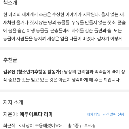
책소개
한 마리의 새에게서 조금은 수상한 이야기가 시작된다. 울지 않는 새.
새처럼 울거나 짖지 않는 땅의 동물들. 우유를 만들지 않는 젖소. 풀숲
에 몸을 숨긴 야생 동물들. 곤충들마저 자취를 감춘 들판과 숲. 모든
동물이 사람들을 등지며 세상은 입을 다물어 버렸다. 갑자기 이렇게
수상한 움직임을 보인 동물들. 한 쪽, 한 쪽마다 의미 있게 펼쳐지는
동물들의 행동들은 지구에 사는 우리가 무얼 놓치고 있는지 답을 품
추천글
고 있다. 동물들이 보인 수상한 행동에는 어떤 비밀이 감춰져 있을
까?
김유진 (청소년기후행동 활동가):
당장의 편리함과 익숙함에 빠져 정
작 중요한 것을 잊고 있는 것은 아닌지 생각하게 해 주는 책입니다.
저자 소개
지은이:
에두아르다 리마
저자파일
신간알림 신청
최근작 :
<세상이 조용해졌어요>
… 총 1종
(모두보기)