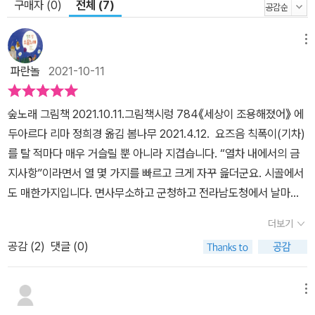
구매자 (0)
전체 (7)
메뉴
파란놀
2021-10-11
숲노래 그림책 2021.10.11.그림책시렁 784《세상이 조용해졌어》 에
두아르다 리마 정희경 옮김 봄나무 2021.4.12. 요즈음 칙폭이(기차)
를 탈 적마다 매우 거슬릴 뿐 아니라 지겹습니다. “열차 내에서의 금
지사항”이라면서 열 몇 가지를 빠르고 크게 자꾸 읊더군요. 시골에서
도 매한가지입니다. 면사무소하고 군청하고 전라남도청에서 날마다
몇 벌씩 끝없이 “코로나 금지사항 마을방송”을 합니다. 이제 어디를
더보기
가도 꼬박꼬박 자취를 남기라 하고, 끝없이 ‘발열체크’에 ‘소독·방
공감 (
2
)
댓글 (0)
역’에 ‘큐알코드 인증’을 하는 판입니다. 안 아플 사람도 아프라고 내
몰면서, 모든 사람한테 차꼬를 채워, 그저 나라가 시키는 대로 고분고
분 구는 종살이로 옮매는 흐름입니다. 그런데 벼슬아치뿐 아니라 여
메뉴
느사람 스스로 이 물결에 앞장섭니다. ‘박정희 새마을운동 독재’랑 뭐