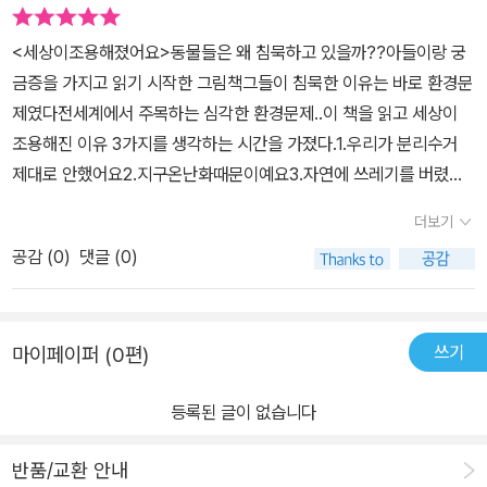
로 약속이라도 한 듯 모두 잘 움직이지도, 소리내지도 않는 동물들이
이 모든 일을 시작한 새가 왜 노래를 멈추게 되었는지는 이야기의 끝
에요.수많은 동물들과 어우러져 사는 사람들도 이제 예전같지 않아
에 이르러서야 밝혀진다. 노래를 '안한' 것인지, '못한' 것인지의 차이
<세상이조용해졌어요>동물들은 왜 침묵하고 있을까??아들이랑 궁
보여요.​ ​ 그렇게 조용해진 온 세상...
라고 할까. ( 정확한 이유는 책 속에서 확인하시길. ) 어떻게 보면 의
금증을 가지고 읽기 시작한 그림책그들이 침묵한 이유는 바로 환경문
동물들은 사람들에게 어떤 말을 하고 싶었을까요?정말 생각지도 못
도하지 않았던 '항의' 였을지 모르지만, 그 작은 영향은 지구 곳곳으로
제였다전세계에서 주목하는 심각한 환경문제..이 책을 읽고 세상이
한 반전과 그 이유에 처음에는 놀라웠는데 갈수록 공감되고, 행동들
퍼져갔다. 아마도 이 책을 읽는 우리들에게도 말이다. ​
조용해진 이유 3가지를 생각하는 시간을 가졌다.1.우리가 분리수거
이 이해되었어요.적은 글밥과 달리 담고 있는 강렬한 메세지와 엔딩
제대로 안했어요2.지구온난화때문이예요3.자연에 쓰레기를 버렸어
이 참 인상깊어요.​​​⁠⁠⁠우리가 살고 있는 지구는 인간들만의 것이 아닌걸
요아들이 생각한 3가지👍지구환경을 위한 우리들의 실천행동도 생
요.지구와 환경을 위한 기념일이 있지만, 이 또한 대다수의 사람들이
더보기
각해보았다.
얼마나 일상에서 잘 인식하고 있을지..왠지 잘 모르는 사람들이 더 많
공감 (
0
)
댓글 (0)
을 것 같아 안타까운 마음이 들었어요.​​편리한 생활을 위해 사용하는
것들이 쉽게 버려지고,그로 인해 많은 동물들이 아파하거나 위험에
놓여진 현실을 바라볼 필요가 있겠어요.​무심코 했던 우리들의 안일한
쓰기
마이페이퍼 (0편)
태도와 습관이앞으로의 지구를 더 아파할 수 있다는 사실을 잊지 않
고조금더 지구를 위해 할 수 있는 작은 일들을 하나씩 실천해보면서
등록된 글이 없습니다
우리의 관심과 노력으로 바로 잡아주어야 할 것이에요.아이들의 그림
책에서 어른인 저 또한 많이 느끼는 시간이었어요.​​​[출판사로부터 도
반품/교환 안내