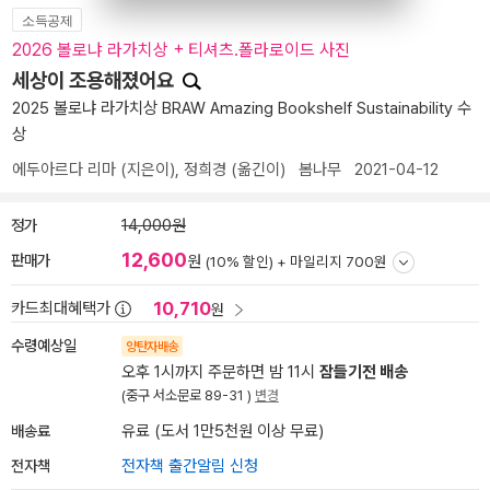
소득공제
2026 볼로냐 라가치상 + 티셔츠.폴라로이드 사진
세상이 조용해졌어요
2025 볼로냐 라가치상 BRAW Amazing Bookshelf Sustainability 수
상
에두아르다 리마
(지은이),
정희경
(옮긴이)
봄나무
2021-04-12
정가
14,000원
12,600
판매가
원
(10% 할인) +
마일리지 700원
10,710
카드최대혜택가
원
수령예상일
양탄자배송
오후 1시까지 주문하면 밤 11시
잠들기전 배송
(중구 서소문로 89-31 )
변경
배송료
유료 (도서 1만5천원 이상 무료)
전자책
전자책 출간알림 신청