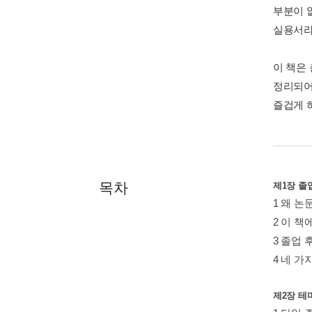
부분이 
실용서라
이 책은
정리되어
즐겁게 
목차
제1장 졸
1 왜 
2 이 
3 졸업
4 네 가
제2장 테