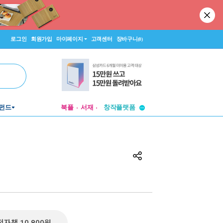
로그인
회원가입
마이페이지
고객센터
장바구니
(0)
투비컨티뉴드
펀드
북플
서재
창작플랫폼
투비컨티뉴드