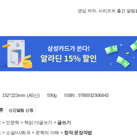
관심 저자, 시리즈의 출간 알
152*223mm (A5신)
590g
ISBN : 9788932906843
류
신간알림 신청
서
>
인문학
>
책읽기/글쓰기
>
글쓰기
서
>
소설/시/희곡
>
문학의 이해
>
창작.문장작법