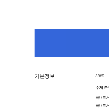
기본정보
328쪽
주제 분
국내도
국내도