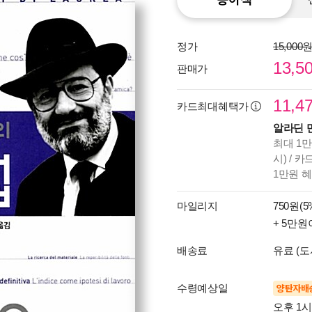
정가
15,000
13,5
판매가
11,4
카드최대혜택가
알라딘 
최대 1만
시) / 
1만원 
마일리지
750원(5
+ 5만원
배송료
유료 (도
수령예상일
양탄자배
오후 1