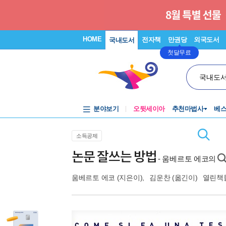
HOME
전자책
만권당
외국도서
국내도서
첫달무료
국내도
분야보기
오뒷세이아
추천마법사
베
소득공제
논문 잘쓰는 방법
- 움베르토 에코의
움베르토 에코
(지은이),
김운찬
(옮긴이)
열린책