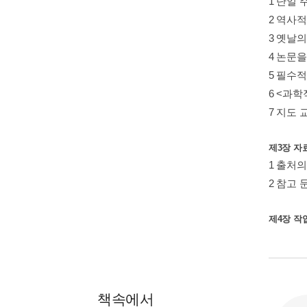
1 단일
2 역사
3 옛날
4 논문
5 필수
6 <과
7 지도
제3장 자
1 출처
2 참고 
제4장 작
책속에서