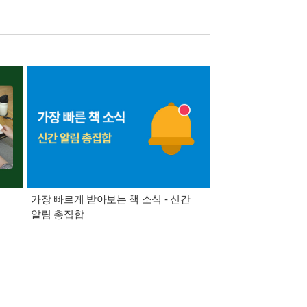
가장 빠르게 받아보는 책 소식 - 신간
경기컬처패스 1만원 
알림 총집합