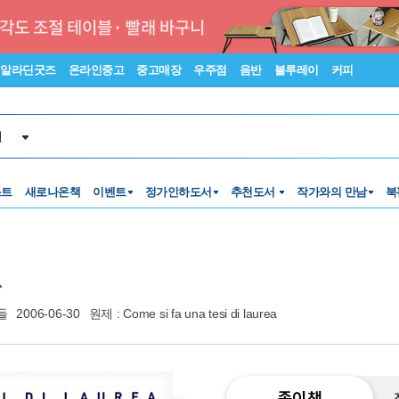
알라딘굿즈
온라인중고
중고매장
우주점
음반
블루레이
커피
서
스트
새로나온책
이벤트
정가인하도서
추천도서
작가와의 만남
북
들
2006-06-30
원제 : Come si fa una tesi di laurea
종이책