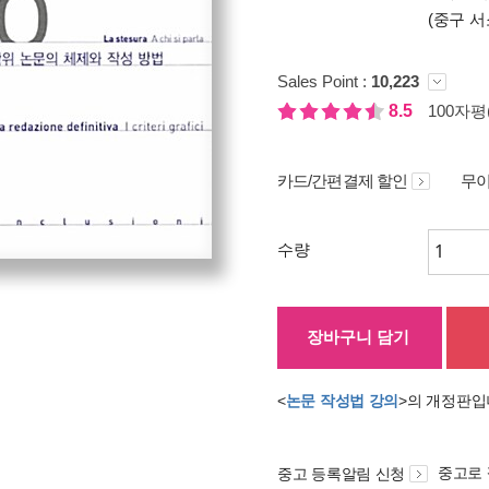
(중구 서
Sales Point :
10,223
8.5
100자평(
카드/간편결제 할인
무이
수량
장바구니 담기
<
논문 작성법 강의
>의 개정판입
중고로
중고 등록알림 신청