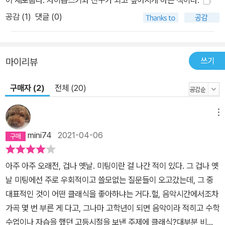
이 새로웁다. 차이콥스키와 친구가 되고 싶어지게 하는 책이다.
공감 (
1
)
댓글 (0)
쓰기
마이리뷰
구매자 (2)
전체 (20)
메뉴
mini74
2021-04-06
아주 아주 오래전, 겁나 옛날. 미팅이란 걸 나간 적이 있다. 그 겁나 옛
날 미팅에선 주로 우회적이고 쓸모없는 질문들이 오고갔는데, 그 중
대표적인 것이 어떤 클래식을 좋아하냐는 거다.헐, 음악시간에서조차
가곡 몇 번 부른 게 다고, 그나마 고학년이 되면 음악이라 적히고 수학
수업이나 자습을 했던 고등시절을 보낸 주제에 클래식?대부분 비창