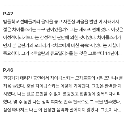
도 어린 표트르가 훗날 알렉산드르 세르게예비치 푸시킨의 『예브게
니 오네긴』, 『폴타바』, 『스페이드의 여왕』을 오페라로 쓰리라 짐작도
P.42
하지 못했을 것이다.
법률학교 선배들끼리 음악을 놓고 자존심 싸움을 벌인 이 사태에서
젊은 차이콥스키는 누구 편이었을까? 그는 세로프 편에 섰다. 이것은
이성적이라기보다는 감성적인 판단에 의한 것이었다. 차이콥스키가
먼저 본 글린카의 오페라가 <차르에게 바친 목숨>이었다는 사실이
중요하다. 그가 <루슬란과 류드밀라>를 본 것은 그로부터 14년이나
지난 1864년의 일이었다. 어머니와 떨어지기 싫어했던 소년이 가혹
한 삶의 도피처로 삼았던 오페라의 인상은 결코 쉽게 잊히지 않았으
P.46
리라.
퀸딩거가 데려간 공연에서 차이콥스키는 모차르트의 <돈 조반니>를
처음 들었다. 훗날 차이콥스키는 이렇게 기억했다. 그것은 완벽한 계
시였다. 나는 말로 표현할 수 없이 열광했고 황홀경에 중독되다시피
했다. 몇 주 동안 나는 성악 피아노 반주 편곡으로 그 곡을 연주했다.
잠잘 때마저도 나는 이 신성한 음악과 떨어지지 않았다. 그것이 나를
달콤한 꿈으로 이끌고는 했다.