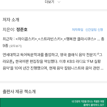
더보기
저자 소개
지은이:
정준호
저자파일
신간알림 신청
최근작 :
<차이콥스키>
,
<스트라빈스키>
,
<행복한 클라시쿠스>
… 총
9종
(모두보기)
연세대학교 독어독문학과를 졸업하고, 영국 클래식 음악 전문지 『그
라모폰』 한국어판 편집장을 역임했다. 이후 KBS 라디오 'FM 실황
음악'을 10여 년간 진행했으며, 현재 음악 칼럼니스트와 음악 관련 강
연자로 활동하면서 대중과 활발하게 만나고 있다. 저서로 『말이 먼저
음악이 먼저』, 『이젠하임 가는 길』, 『스트라빈스키』가 있으며, 공저로
『행복한 클라시쿠스』, 『내가 좋아하는 클래식 음반』이 있다.
출판사 제공 책소개