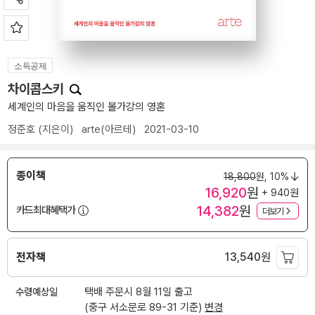
소득공제
차이콥스키
세계인의 마음을 움직인 볼가강의 영혼
정준호
(지은이)
arte(아르테)
2021-03-10
종이책
18,800
원,
10%
16,920
원
+ 940원
14,382
원
카드최대혜택가
더보기
전자책
13,540
원
수령예상일
택배 주문시 8월 11일 출고
(중구 서소문로 89-31 기준)
변경