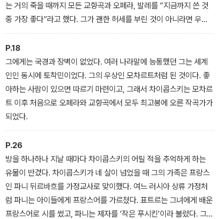
는 거의 죽을 때까지 모든 교향곡과 오페라, 발레를 “지금까지 쓴 것
중 가장 좋다”라고 했다. 그가 괜한 허세를 부린 것이 아니라면 우리
현실은 그가 쓴 것 중 가장 좋은 것을 대부분 뒤로 미루어 두고 있는
셈이다.
P.18
그에게는 국경과 장벽이 없었다. 여러 나라말에 능통했던 그는 세계
인인 동시에 토착민이었다. 그의 우상인 모차르트처럼 된 것이다. 좋
아하는 사람이 있으면 따르기 마련이고, 그래서 차이콥스키는 모차르
트 이후 처음으로 오페라와 교향곡에서 모두 최고봉에 오른 작곡가가
되었다.
P.26
방을 하나하나 지날 때마다 차이콥스키의 어릴 적을 추억하게 하는
유물이 반겼다. 차이콥스키가 네 살이 넘었을 때 그의 가족은 프랑스
인 파니 뒤르바흐를 가정교사로 맞이했다. 여느 러시아 상류 가정처
럼 파니는 아이들에게 프랑스어를 가르쳤다. 표트르는 그녀에게 배운
프랑스어로 시를 썼고, 파니는 제자를 ‘작은 푸시킨’이라 불렀다. 그래