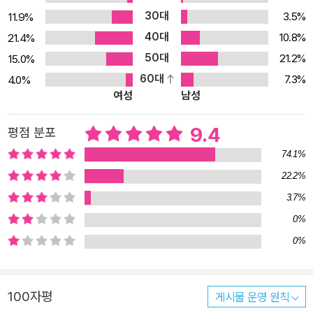
요 오페라와 발레 작품이 상연된 상트페테르부르크 등을 거쳐, 지상
30대
3.5%
11.9%
의 마지막 거처였던 클린까지 그의 작품을 탄생시킨 공간을 두루 찾
40대
10.8%
21.4%
아갔다. 무엇보다도 차이콥스키가 자주 찾아 휴식과 작곡을 했던 우
50대
크라이나 일대는 그의 음악에 흐르는 러시아적 정서와 낭만이 어디에
21.2%
15.0%
서 연원하는지를 짐작하게 한다. 저자는 차이콥스키가 우리가 잘 아
60대
7.3%
4.0%
여성
남성
는 인물 같지만 사실은 여전히 잘 모르는 노천 광산 같은 거장이라고
보았다. 그의 작품 중 '바이올린 협주곡', '피아노 협주곡 제1번', 후기
9.4
평점 분포
교향곡, '백조의 호수', '호두까기 인형' 같은 것은 많이 연주되지만 저
74.1%
자는 그런 잘 알려진 걸작보다는 '체레비츠키', '오를레앙의 처녀', '마
제파', '이올란타', '피아노 협주곡 제2번' 같은 숨은 걸작에 좀 더 주목
22.2%
했다. 저자의 안내에 따라 우리는 차이콥스키의 보물 창고에 한층 친
3.7%
숙하게 다가가는 한편, 몹시 예민하면서도 가족과 친구에게 다정다감
0%
하고 쉼 없이 여행하면서도 오로지 작곡밖에 몰랐던 한 러시아 사내
0%
를 만나게 될 것이다.
100자평
게시물 운영 원칙