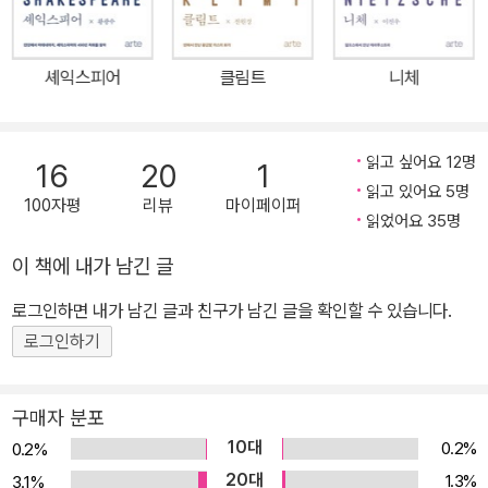
음악이나 문학은 크게 친서구주의와 민족주의 진영으로 나누어져 있
었다. 차이콥스키는 안톤 루빈시테인 같은 친서구주의 음악가로부터
교육을 받았으면서도 민족주의 진영으로부터도 충분히 ‘러시아적’이
셰익스피어
클림트
니체
라고 인정받았다. 그의 이런 양면성은 그때까지 변방에 머물러 있던
러시아 음악을 이탈리아, 독일, 프랑스의 앞선 음악과 비로소 어깨를
나란히 하게 만든 원동력이 되었다. 그는 자신의 음악에서 러시아적
읽고 싶어요 12명
16
20
1
인 요소가 나타나는 것은 자신이 한적한 지역에서 자랐고, 아주 어린
읽고 있어요 5명
100자평
리뷰
마이페이퍼
시절부터 순수 러시아 민속음악이 주는 말로 표현하기 어려운 마력에
읽었어요 35명
빠져 있었기 때문이라고 설명하기도 했다. 이런 그를 세르게이 라흐
이 책에 내가 남긴 글
마니노프는 자신의 음악적 멘토로 여겼고, 현대 소련을 대표하는 작
곡가 드미트리 쇼스타코비치는 “차이콥스키의 음악과 철학은 내 의
로그인하면 내가 남긴 글과 친구가 남긴 글을 확인할 수 있습니다.
식에 지울 수 없는 인상을 남겨 놓았다”라며 존경을 표했다. 음악 칼
로그인하기
럼니스트이자 FM 클래식 음악 프로그램을 오랫동안 진행해 온 저자
정준호는 차이콥스키가 태어난 봇킨스크에서부터, 10여 년간 음악
구매자 분포
교수로 몸담으면서 자신의 전성기를 예비한 모스크바, 불행한 결혼의
10대
0.2%
0.2%
상처를 씻어 내는 가운데 유명한 '바이올린 협주곡'을 쓴 클라랑스, 주
20대
1.3%
3.1%