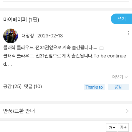
는 동안 주요 작곡가들을 쏟아 냈다-알라딘 eBook <차이콥스키>
하하하운명이라니 너무 거창하지만, 그 설원이 펼쳐진 화면과 울려
(정준호 지음) 중에서- P11차이콥스키는 변방에 머물러 있던 러시아
퍼지던 <1812 서곡>과 <피아노 협주곡 제1번>은 설렘이었다.그래
쓰기
마이페이퍼 (1편)
음악을 서유럽의 앞선 음악과 동등한 반열에 올려놓았다. 그는 스트
서 영화는 음악과 불가분의 관계인가보다. 그저 음악만 감상했다면
라빈스키의 말처럼 '우리 가운데 가장 러시아적인 사람'이었으면서도
난 잘 몰랐을 것 같다. 영상과 분위기, 그리고 큰 스크린을 가득 채운
대장정
2023-02-18
메뉴
민족적인 잣대로는 잴 수 없는 국제적인 음악 언어로 고유의 선율을
눈 덮인 평원은 차이콥스키의 곡들을 각인시켰다. 차이콥스키의 음악
만들어 냈다.-알라딘 eBook <차이콥스키> (정준호 지음) 중에서-
클래식 클라우드. 전31권앞으로 계속 출간됩니다....
을 들으면 자동으로 그렇게 눈 덮인 러시아와 방울 소리를 울리는 썰
P12차이콥스키는 법률학교 시절에 모차르트의 <돈 조반니> 공연을
클래식 클라우드. 전31권앞으로 계속 출간됩니다.To be continue
매, 대포소리와 젊은이들의 함성이 떠오른다.이 책은 차이콥스키의
처음 보고 '그것은 완벽한 계시'였다고 했다. 만년에 쓴 일기에서는 모
d. . .
여정을 따라가며 시대별로 작곡한 곡들에 대해, 글로 그리고 풍경으
차르트를 '음악의 그리스도'라 일컫기도 했다.-알라딘 eBook <차이
로 읊어 주는 책이다. 각각의 작품들에 담긴 이야기와 느낌, 비슷한 작
더보기
콥스키> (정준호 지음) 중에서- P14모차르트가 100년 앞서 그랬듯
품들과 어떤 면에서 다른지에 대해 쓰여 있다. 작가의 일생이나 세세
이 차이콥스키 역시 오페라와 교향곡에서 최고봉에 올랐다-알라딘 e
공감 (
25
)
댓글 (10)
한 삶에 대해서는 간략하게, 대신 그의 작품들과 해설, 원작들은 자세
Book <차이콥스키> (정준호 지음) 중에서- P14
하게 쓰여 있다.그저 듣는 것만으로는 어려운 내겐, 글로 쓰여진 좋은
해설서다. 물론 거의 폰을 옆에 두고 유투브에 의지하며 읽어 내려갔
반품/교환 안내
지만.직각의 의자, 번데기와 오징어 냄새, 밤샘하고도 망쳤다며, 행복
은 성적순이 아니다를 외치던 친구들과 봤던 그 영화 속 차이코프스
키를 기억하며 즐겁게 읽었다.아이랑 같이 봤던 <호두까기 인형>의