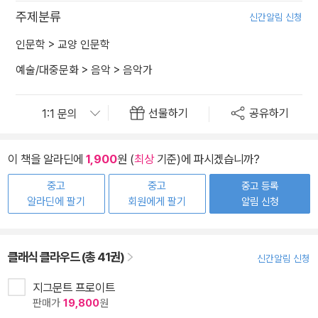
주제분류
신간알림 신청
인문학
>
교양 인문학
예술/대중문화
>
음악
>
음악가
선물하기
공유하기
이 책을 알라딘에
1,900
원 (
최상
기준)에 파시겠습니까?
중고
중고
중고 등록
알라딘에 팔기
회원에게 팔기
알림 신청
클래식 클라우드 (총 41권)
신간알림 신청
지그문트 프로이트
판매가
19,800
원