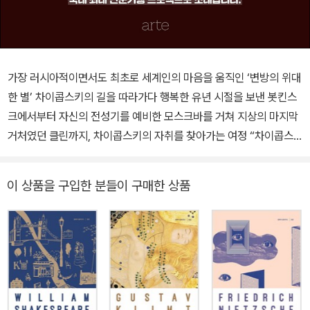
가장 러시아적이면서도 최초로 세계인의 마음을 움직인 ‘변방의 위대
한 별’ 차이콥스키의 길을 따라가다 행복한 유년 시절을 보낸 봇킨스
크에서부터 자신의 전성기를 예비한 모스크바를 거쳐 지상의 마지막
거처였던 클린까지, 차이콥스키의 자취를 찾아가는 여정 “차이콥스
키야말로 우리 중 가장 러시아적인 사람이었다.” 러시아 출신의 미국
작곡가 이고르 스트라빈스키는 이렇게 말했다. 오페라 '예브게니 오
이 상품을 구입한 분들이 구매한 상품
네긴', '스페이드의 여왕', 발레 '백조의 호수', '잠자는 숲속의 미녀', '호
두까기 인형' 같은 무대 음악을 비롯하여 '피아노 협주곡 제1번', '바이
올린 협주곡', '교향곡 제6번 ‘비창’', '현악사중주 제1번'의 ‘안단테 칸
타빌레’ 등으로 널리 알려진 차이콥스키는 러시아인이라는 정체성을
그대로 간직하면서도 그것에 갇히지 않고 국제적인 음악 언어로 자기
만의 고유한 선율을 창조했다. 19세기 차이콥스키의 시대에 러시아