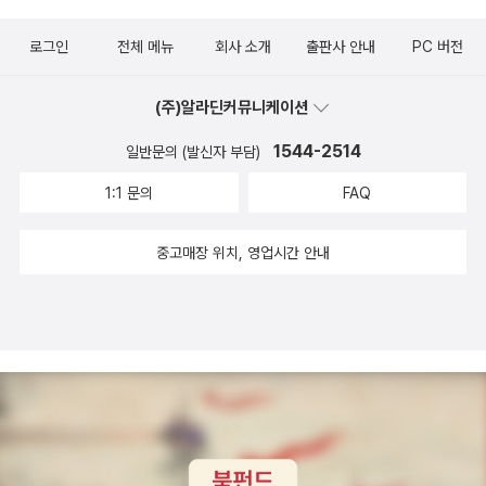
환상같던 퍼레이드 장면도, <마제파>의 슬펐던 자장가, 버드맨에서
로그인
전체 메뉴
회사 소개
출판사 안내
PC 버전
들었던 <교향곡제 5번>, <백조의 호수>의 오데트도 모두 차이콥스
키가 만든 선율위로 아름답게 혹은 인생을 담으며 그렇게 흘러간다.
(주)알라딘커뮤니케이션
(책의 앞 뒤 표지는 보리스 쿠스토디예프의 그림, 레핀의 제자로 밝고
화사한 풍경, 즐거운 모습을 주로 많이 그렸다고 한다. 차이콥스키님
1544-2514
일반문의 (발신자 부담)
은 휜쥐띠시다.*^^*)
1:1 문의
FAQ
중고매장 위치, 영업시간 안내