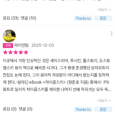
이니 월광이니 혹은 사계? 등을 더듬거렸던 기억, 그래서 우스개 소
더보기
리가 나왔나보다. 비발디의 사계 중 무엇을 좋아하냐고 물으니 삼계
공감 (
33
)
댓글 (10)
라고 했다는. 남의 일이 아니다.차이콥스키, 내겐 아직 차이코프스키
가 더 익숙하지만, 요즘은 차이콥스키라 해야 한단다.차이콥스키를
좋아하게 된 건, 중학교 때였다. 중간고사가 끝난 날, 학교에서 단체로
메뉴
영화관람을 했다. 재미있는 영화들 다 놔두고, 학교에서 선정한 영화
라이언럽
2025-12-03
는 바로 <차이코프스키>였다. 꽤나 긴 영화였다. 불편한 의자와 긴
관람시간에 거기다 중간고사를 마친 날이니, 친구들은 하나둘 잠이
이곳에서 가장 인상적인 것은 셰익스피어, 푸시킨, 톨스토이, 도스토
들었다가, 피아노 협주곡 제1번의 웅장함에 놀라 깼다가 다시 잠들곤
옙스키 등의 책으로 빼곡한 서가다. 그가 평생 존경했던 모차르트의
했다.그런데 그 영화가 참 좋았다. 닥터지바고를 좋아했고, 톨스토이
전집도 눈에 띈다. 그의 음악적 자양분이 어디에서 왔는지를 짐작하
를 좋아했던 그 시절, 영화의 화면도 그리고 그 화면을 깨고 나올 것
게 한다.-알라딘 eBook <차이콥스키> (정준호 지음) 중에서- P9
같던 음악들, 하얀 눈들과 아름다운 옷차림의 러시아 귀족들, 그리고
표트르 일리치 차이콥스키를 제외한 나머지 선배 작곡가는 모두 독일
러시아 학생들의 교복도 멋있었다.그 후 여전히 클래식엔 촌스러운
인이다. 음악사를 이끈 거장으로 꼽아 손색이 없다. 다른 나라 작곡가
내게, 최고로 좋아하는 클래식?하면 차이콥스키의 피아노협주곡 제1
더보기
를 더해야 한다고 주장할지언정 이들이 자격 미달이라고 할 사람은
번이 되었다.아, 그 영화 속 대포소리에 졸던 아이들이 놀랐던 것도 기
공감 (
0
)
댓글 (0)
없으리라. 독일은 서양음악사의 절정기인 18세기부터 19세기를 지나
억난다. <1812 서곡>도 좋았다.그래서 이 책을 사야할 운명이었다.