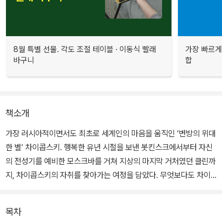
8월 특별 선물. 각도 조절 테이블 · 이동식 빨래
가장 빠르게
바구니
합
책소개
가장 러시아적이면서도 최초로 세계인의 마음을 움직인 ‘변방의 위대
한 별’ 차이콥스키. 행복한 유년 시절을 보낸 봇킨스크에서부터 자신
의 전성기를 예비한 모스크바를 거쳐 지상의 마지막 거처였던 클린까
지, 차이콥스키의 자취를 찾아가는 여정을 담았다. 무엇보다도 차이
콥스키가 자주 찾아 휴식과 작곡을 했던 우크라이나 일대는 그의 음
악에 흐르는 러시아적 정서와 낭만이 어디에서 연원하는지를 짐작하
목차
게 한다.