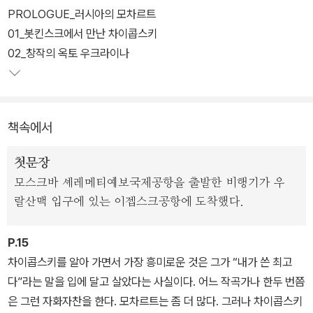
PROLOGUE_러시아의 모차르트
저자는 차이콥스키가 우리가 잘 아는 인물 같지만 사실은 여전히 잘
01_봇킨스크에서 만난 차이콥스키
모르는 노천 광산 같은 거장이라고 보았다. 그의 작품 중 '바이올린 협
02_창작의 옥토 우크라이나
주곡', '피아노 협주곡 제1번', 후기 교향곡, '백조의 호수', '호두까기 인
형' 같은 것은 많이 연주되지만 저자는 그런 잘 알려진 걸작보다는 '체
레비츠키', '오를레앙의 처녀', '마제파', '이올란타', '피아노 협주곡 제2
책속에서
번' 같은 숨은 걸작에 좀 더 주목했다.
첫문장
저자의 안내에 따라 우리는 차이콥스키의 보물 창고에 한층 친숙하게
모스크바 셰레메티예보국제공항을 출발한 비행기가 우
다가가는 한편, 몹시 예민하면서도 가족과 친구에게 다정다감하고 쉼
랄산맥 입구에 있는 이젭스크공항에 도착했다.
없이 여행하면서도 오로지 작곡밖에 몰랐던 한 러시아 사내를 만나게
될 것이다.
P.15
차이콥스키를 알아 가면서 가장 흥미로운 것은 그가 “내가 쓴 최고
다”라는 말을 입에 달고 살았다는 사실이다. 어느 작곡가나 한두 번쯤
은 그런 자화자찬을 한다. 모차르트는 좀 더 많다. 그러나 차이콥스키