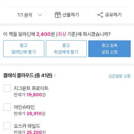
선물하기
공유하기
이 책을 알라딘에
2,400
원 (
최상
기준)에 파시겠습니까?
중고
중고
중고 등록
알라딘에 팔기
회원에게 팔기
알림 신청
클래식 클라우드 (총 41권)
신간알림 신청
지그문트 프로이트
판매가
19,800
원
아인슈타인
판매가
26,910
원
오스카 와일드
판매가
25,200
원