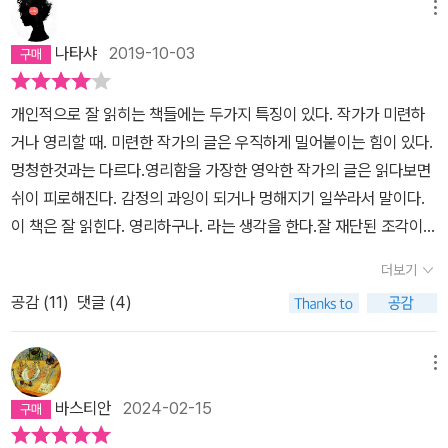
메뉴
나타샤
2019-10-03
개인적으로 잘 읽히는 책들에는 두가지 특징이 있다. 작가가 미련하
거나 영리할 때. 미련한 작가의 글은 우직하게 밀어붙이는 힘이 있다.
멍청한것과는 다르다.영리함을 가장한 영악한 작가의 글은 읽다보면
쉬이 피로해진다. 감정의 과잉이 되거나 멍해지기 일쑤라서 말이다.
이 책은 잘 읽힌다. 영리하구나. 라는 생각을 한다.잘 재단된 조각이불
같다는 생각을 한다. 자칫 밋밋하거나 과한 서사들이 들러붙기 쉬운
더보기
가와바타 야스나리의 작품들을 차근차근 잘 따라나선다. 작가의 의도
공감 (
11
)
댓글 (4)
따위 무시하기 일쑤인 나도 '어디 가자는대로 가볼까?'하며 그 의도를
읽어보려 애썼으니 말이다. 애를 썼다는거다 단지. 그 의도를 명확히
알겠다는것은 아니다. 다양한 눈 결정의 모양을 알고 있다해도 내 콧
메뉴
잔등에 떨어져 녹아버린 눈송이의 결정을 알아챘다고 감히 말하지 못
바스티안
2024-02-15
하는 것과 비슷하겠다. 설국은 여러 번역으로 읽으면서도 늘 만족스