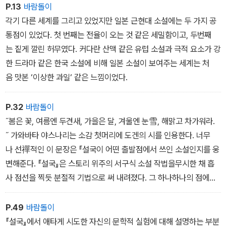
P.13
바람돌이
각기 다른 세계를 그리고 있었지만 일본 근현대 소설에는 두 가지 공
통점이 있었다. 첫 번째는 전율이 오는 것 같은 세밀함이고, 두번째
는 짙게 깔린 허무였다. 커다란 산맥 같은 유럽 소설과 극적 요소가 강
한 드라마 같은 한국 소설에 비해 일본 소설이 보여주는 세계는 처
음 맛본 ‘이상한 과일‘ 같은 느낌이었다.
P.32
바람돌이
˝봄은 꽃, 여름엔 두견새, 가을은 달, 겨울엔 눈雪, 해맑고 차가워라.
˝ 가와바타 야스나리는 소감 첫머리에 도겐의 시를 인용한다. 너무
나 선禪적인 이 문장은 『설국이 어떤 출발점에서 쓰인 소설인지를 웅
변해준다. 『설국』은 스토리 위주의 서구식 소설 작법을무시한 채 흡
사 점선을 찍듯 분절적 기법으로 써 내려졌다. 그 하나하나의 점에
는 자연과 계절의 일부가 되어버린 인간사가 인과관계를 고려하지 않
은 채 담겨 있다. 이 때문에 줄거리를 따라가는 독서법으로는 『설국
P.49
바람돌이
의 참맛을 도저히 느낄 수 없다.
『설국』에서 애타게 시도한 자신의 문학적 실험에 대해 설명하는 부분