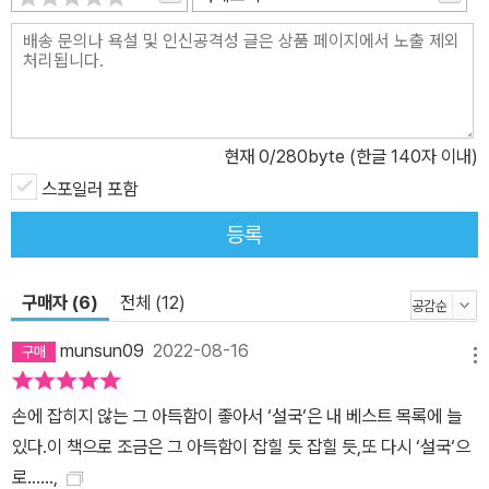
시작부터 예사롭지 않았다. 그의 초반 생에 불어닥친 기구한 운명은
단 몇 줄의 서술만으로도 향후 그가 어떤 삶을 살았을지 짐작하게 한
다. 가와바타 야스나리는 두 살 때 아버지를, 세 살 때 어머니를 잃고
조부모의 손에서 자랐다. 그러나 일곱 살에 할머니가, 열 살 때는 누나
가 세상을 떠난다. 그리고 결국 마지막 보호자였던 할아버지마저 열
현재
0
/280byte (한글 140자 이내)
다섯 살 때 돌아가시면서 세상에 홀로 남겨진다. 연이은 가족의 죽음
스포일러 포함
을 겪어야 했던 그에게는 ‘장례의 명인’이라는 별명마저 붙을 정도였
등록
다. 허연 작가는 가와바타 야스나리가 태어난 오사카 하나마치의 생
가를 비롯해, 조부모의 집이 있었던 이바라키, 성장하여 청년기를 보
구매자 (6)
전체 (12)
낸 도쿄에 이르기까지 그의 유년기와 청년기의 삶을 좇으며 작가로서
어린 시절의 원체험이 어떻게 형성되었는지, 삶의 환희보다 죽음과
munsun09
2022-08-16
메뉴
허무를 먼저 배운 그의 삶이 어떻게 흘러갔을지 깊이 이해하고자 했
다. 가와바타 야스나리는 하반 생에는 가마쿠라에 정착해 창작 활동
손에 잡히지 않는 그 아득함이 좋아서 ‘설국‘은 내 베스트 목록에 늘
을 했다. 1968년에는 『설국』으로 일본에서는 최초로, 아시아에서는
있다.이 책으로 조금은 그 아득함이 잡힐 듯 잡힐 듯,또 다시 ‘설국‘으
타고르에 이어 두 번째로 노벨문학상을 수상하여 일본적 미학을 세계
로......,
에 전했다. 그러나 그로부터 4년 뒤, 작가로서 명예와 성공을 모두 얻