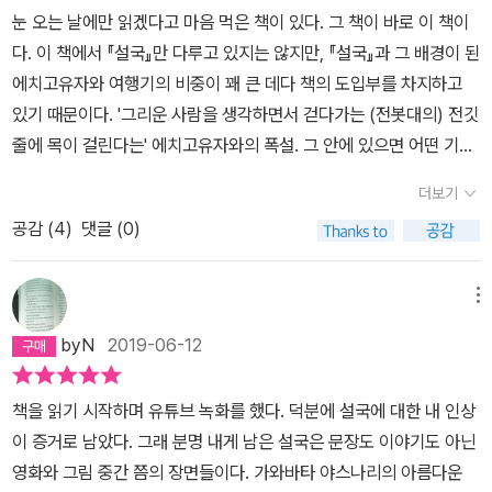
럽지 못했다. 뭔가 더 있을텐데..라는 의구심. 더 있길 바라는 기대는
눈 오는 날에만 읽겠다고 마음 먹은 책이 있다. 그 책이 바로 이 책이
아니었을까? 라는 생각을 한다. 가와바타 야스나리가 지워버리고 남
다. 이 책에서 『설국』만 다루고 있지는 않지만, 『설국』과 그 배경이 된
은 여백을 그대로 인정하지 못하고 있던건 아니었을까. 그의 허무가
에치고유자와 여행기의 비중이 꽤 큰 데다 책의 도입부를 차지하고
내게 닿는것이 두려웠던걸까? 에 생각이 미치자 내 머릿 속에 남은
있기 때문이다. '그리운 사람을 생각하면서 걷다가는 (전봇대의) 전깃
설국의 온도가 조금 낮아지고 조금 더 분명한 눈이 보인다.클래식 클
줄에 목이 걸린다는' 에치고유자와의 폭설. 그 안에 있으면 어떤 기분
라우드 시리즈를 눈여겨보지 않았었는데 호기심이 인다.이미 출간된
이 들까. 저자도 일부러 눈이 올 때를 기다려 에치고유자와에 갔다니
것들(가와바타 야스나리가 10번이군)과 출간예정인 것들을 훑어본
더보기
이 책을 눈 오는 날에 읽는 것도 이상한 일은 아닐 것이다. 그러다 책
다. 입맛이 당기는군!유서 한 장 없이 태연히 생을 놓은 가와바타 야스
공감 (
4
)
댓글 (0)
을 사고 4년이나 지나서야 이 책을 다 읽었지만. 눈 오는 날에 조금씩
나리. 설국은 그가 노벨상을 받았다는 것에 아무 영향을 받지 않았을
읽다 눈이 많이 오던 지난 달 어느 날 드디어 이 책을 다 읽었다. 그리
테지만 그의 '마지막 생을 놓음'으로 비로소 매듭지어진 작품인듯 하
고 눈이 오는 오늘 이 글을 쓰고 여기에 올린다.​ 사실 이 책을 읽기 전
메뉴
다. 설국은 어쩌면 그의 삶을 관통한 차가운 허무였으리라.눈부시게
에도 읽으면서도 읽고 나서 지금까지도 가와바타 야스나리의 작품을
시린 조각이불 같은 책을 읽었다.개운하다.다음 목록으로 니체와 페
byN
2019-06-12
한 편도 읽어보지 않았다. 그런데도 이 책을 읽고 나서 그의 문학 세계
소아를 넣어야겠다.
에 들어갔다 빠져나온 느낌이 들었다. 저자가 가와바타 야스나리의
책을 읽기 시작하며 유튜브 녹화를 했다. 덕분에 설국에 대한 내 인상
인생 여정과 문학 세계, 그 둘의 흔적이 남아 있는 곳들을 여행한 감상
이 증거로 남았다. 그래 분명 내게 남은 설국은 문장도 이야기도 아닌
을 촘촘하게 엮어나가기 때문이다. 바느질한 자국도 보이지 않고 눈
영화와 그림 중간 쯤의 장면들이다. 가와바타 야스나리의 아름다운
이 녹아 스며들 듯이. 책장을 덮고 나니 저자와 함께 눈 내리는 겨울날