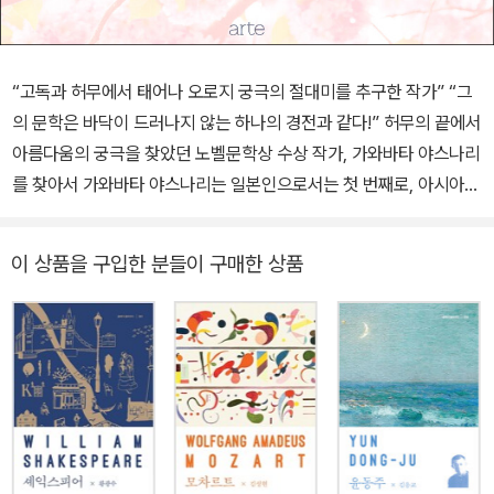
“고독과 허무에서 태어나 오로지 궁극의 절대미를 추구한 작가” “그
의 문학은 바닥이 드러나지 않는 하나의 경전과 같다!” 허무의 끝에서
아름다움의 궁극을 찾았던 노벨문학상 수상 작가, 가와바타 야스나리
를 찾아서 가와바타 야스나리는 일본인으로서는 첫 번째로, 아시아에
서는 인도 시인 타고르에 이어 두 번째로 노벨문학상을 수상한 작가
이다. 『설국』은 가와바타 야스나리의 대표작이자 그를 노벨문학상 수
이 상품을 구입한 분들이 구매한 상품
상으로 이끈 작품으로, 일본 문학을 이야기할 때 빼놓을 수 없는 작품
이다. 스웨덴 왕립학술원은 가와바타 야스나리를 노벨문학상 수상자
로 선정하며 “자연과 인간의 운명이 가진 유한한 아름다움을 우수 어
린 회화적 언어로 묘사했다”는 점을 이유로 밝혔다. 『설국』은 굳이
‘노벨문학상 수상’이라는 수식어를 붙이지 않더라도 그 자체로 독보
적인 작품이다. 뚜렷한 줄거리가 없는 이미지의 소설로, 현실 세계와
대비되는 상징의 세계를 그린다. 작품 전반에 걸쳐 깊이를 알 수 없는
허무가 배어 있으며, 음양오행, 불교, 유교, 토속신앙 등 동양 사상이