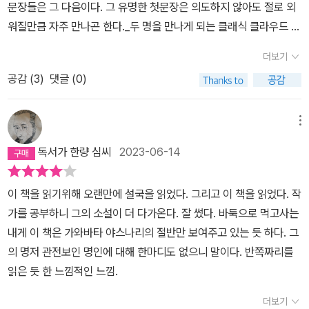
문장들은 그 다음이다. 그 유명한 첫문장은 의도하지 않아도 절로 외
일본 곳곳을 여행하며 가와바타 야스나리의 흔적을 찾아 다니다 온
워질만큼 자주 만나곤 한다._두 명을 만나게 되는 클래식 클라우드 시
것 같다.​ 저자는 가와바타 야스나리의 문학 세계를 두 단어로 요약한
리즈는 거장과 거장을 쫓는 사람의 조화가 관건이 아닌가 싶다. 이제
다. '섬세한 허무'. 가와바타가 태어났을 때부터 소년 시절까지 가족들
더보기
껏 만나 온 책들에선 다양했다. 변할 수 없는 존재인 거장은 그를 대하
의 죽음이 이어졌고, 청년 시절에는 첫사랑이 이유도 말하지 않고 떠
공감 (
3
)
댓글 (0)
는 시선에 따라 모습을 달리한다. 분명 그 자신이 달라지진 않는데도
났다. 슬픔과 이별이 지배했던 성장기를 보냈기에 그는 인생이 허무
전혀 다른 존재로 다가온다. 이 책을 쓴 허연 시인은 특히 ‘설국’과 ‘이
하다는 것을 남들보다 일찍 깨달았고, 환희와 분노, 선과 악을 넘어서
즈의 무희’를 사랑한 듯 하다. 아니 시인이 가장 사랑한 것은 거장의
메뉴
서 그가 닿은 곳은 허무였다. 소설의 가장 큰 미덕은 재미있는 서사라
눈동자 일지도 모르겠다. 시인의 시선에는 한가득의 애정과 동경이
고 생각하지만, 이 책에 인용된 가와바타의 묘사들만 읽어도 그가 섬
독서가 한량 심씨
2023-06-14
담겨 있다. _ 거장의 삶을 엿본다는 것은 어쩌면 조금은 실망하는 일
세하게 그려내는 허무에 압도되었다. 눈으로 온통 하얗게 물든 세상
일지도 모른다. 우리는 거장을 저 높은 선반 위에 올려두고 가끔 찬탄
앞에 선 기분이었다.​ 적막한 설원의 아름다움에는 매번 매혹될 수밖
이 책을 읽기위해 오랜만에 설국을 읽었다. 그리고 이 책을 읽었다. 작
하고 우러를 뿐 가까이 하지 않았던 것이다. 그래서 모두 알지만 잘 알
에 없지만 그곳에 오래 머무를 수는 없다. 우리가 돌아올 곳은 결국 따
가를 공부하니 그의 소설이 더 다가온다. 잘 썼다. 바둑으로 먹고사는
지 못하는 어떤 존재가 되고 만다. 아, 고전 문학이 그런 것이라 했던
뜻한 집과 사람들이 있는 세상이니까. 가와바타의 단편 한 편도 안 읽
내게 이 책은 가와바타 야스나리의 절반만 보여주고 있는 듯 하다. 그
가? 생각보다 더 가깝고 생각보다 더 어려운 알 듯 말 듯한 세상이 펼
어보고 말하기에 우습지만, 내가 저자의 설명을 통해 짐작한 가와바
의 명저 관전보인 명인에 대해 한마디도 없으니 말이다. 반쪽짜리를
쳐진다._ 허연 시인은 설국이 오역되는 일이 몹시 안타까웠음에 틀림
타의 문학 속 세계는 그런 설원과 같다. 나는 선문답 같은 가와바타의
읽은 듯 한 느낌적인 느낌.
없다. ‘가와바타 야스나리’라는 작가와 ‘설국’이라는 작품을 따로 떼어
노벨 문학상 수상 연설보다는 일본이 아시아인들에게 저지른 잘못을
생각하기는 힘들겠으나 작가에 대한 것 이상으로 ‘설국’과 ‘이즈의 무
더보기
비판하는 오에 겐자부로의 노벨 문학상 수상 연설에 더 공감한다. 섬