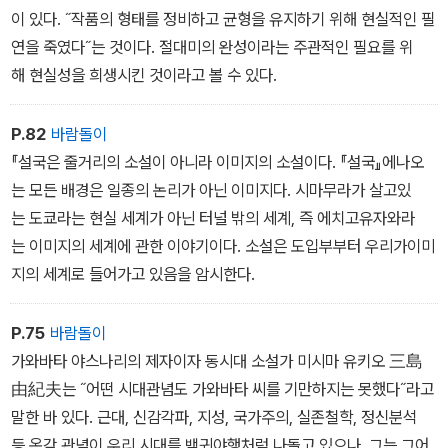
이 있다. ˝작품의 형태를 정비하고 균형을 유지하기 위해 현실적인 필
연을 죽였다˝는 것이다. 절대미의 완성이라는 주관적인 필요를 위
해 현실성을 희생시킨 것이라고 볼 수 있다.
P.82
바람돌이
『설국은 줄거리의 소설이 아니라 이미지의 소설이다. 『설국』에나오
는 모든 배경은 일종의 논리가 아닌 이미지다. 시마무라가 살고있
는 도쿄라는 현실 세계가 아닌 터널 밖의 세계, 즉 에치고유자와라
는 이미지의 세계에 관한 이야기이다. 소설은 도입부부터 우리가이미
지의 세계로 들어가고 있음을 암시한다.
P.75
바람돌이
가와바타 야스나리의 제자이자 동시대 소설가 미시마 유키오 三島
由紀夫는 ˝어떤 시대관념도 가와바타 씨를 기만하지는 못했다˝라고
말한 바 있다. 근대, 신감각파, 지성, 국가주의, 실존철학, 정신분석
등 온갖 관념이 우리 시대를 백귀야행처럼 나돌고 있으나, 그는 그어