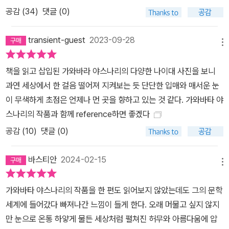
공감 (
34
)
댓글 (0)
은 시기에 자살로 추정되는 죽음을 맞았다. 저자에게 가와바타 야스
나리는 끝없는 문(門)과 같았다. 하나의 문을 열고 나면 또 다른 견고
transient-guest
2023-09-28
한 문이 서 있었다. 허연 작가는 인간 가와바타 야스나리를 만나기 위
메뉴
해, 그와 대화를 나누고 그의 삶과 죽음을 이해하기 위해, 그가 태어난
책을 읽고 삽입된 가와바라 야스나리의 다양한 나이대 사진을 보니
집 처마에서 비를 피하고, 그가 초등학교에 가 기 위해 걸었던 논둑길
과연 세상에서 한 걸음 떨어져 지켜보는 듯 단단한 입매와 매서운 눈
을 걷고, 소년 시절 그가 책을 사 보던 서점에 가보고, 그가 마셨던 커
이 무색하게 초점은 언제나 먼 곳을 향하고 있는 것 같다. 가와바타 야
피를 마시고, 그가 묵었던 료칸에 머물렀다. 너무도 극적인 삶을 살았
스나리의 작품과 함께 reference하면 좋겠다
던, 무림의 고수와 같았던, 때로는 괴팍한 수행승 같았던 한 작가의 삶
이 그렇게 수십 년 후 같은 장소에 선 저자에게 오롯이 다가왔다. “가
공감 (
10
)
댓글 (0)
와바타 야스나리는 나와 같은 몽상가였다. 그는 머릿속으로 모든 성
을 짓고 또 허물었다. 어린 나이에 이미 생을 간파했으므로, 모든 것은
바스티안
2024-02-15
메뉴
결국 소멸한다는 대전제에 갇혀 있었으므로. 그에게 현실은 이미 무
無이거나 거짓과 허상일 뿐이었다.” _「에필로그」 중에서 #가와바타
가와바타 야스나리의 작품을 한 편도 읽어보지 않았는데도 그의 문학
야스나리 #일본 #일본작가 #노벨문학상 #설국 #에치고유자와 #이
세계에 들어갔다 빠져나간 느낌이 들게 한다. 오래 머물고 싶지 않지
즈반도 #이즈의무희 #신감각파 #미시마유키오 #천마리학 #산소리
만 눈으로 온통 하얗게 물든 세상처럼 펼쳐진 허무와 아름다움에 압
#가마쿠라 #교토 #밀롱가누에바 #진보초 #아사쿠사 #클래식클라