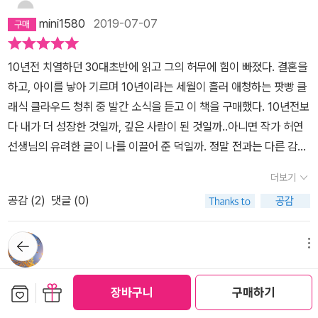
한다. ‘아름다운 허무’, 겪어보지 않는 한 느끼지 못할 말이다. 그러나
mini1580
2019-07-07
책은 독자 나름 이해하면 되는 것이라는 말로 얼버무리지만 닿지는
못하더라도 가까이 가보고는 싶다. 허연 시인은 오사카부터 설국이
10년전 치열하던 30대초반에 읽고 그의 허무에 힘이 빠졌다. 결혼을
탄생한 에치고유자와, 이즈반도, 그리고 35년을 살고 자살한 가마쿠
하고, 아이를 낳아 기르며 10년이라는 세월이 흘러 애청하는 팟빵 클
라까지, 가와바타 야스나리가 흔적을 남긴 공간과 장소를 찾아다니며
래식 클라우드 청취 중 발간 소식을 듣고 이 책을 구매했다. 10년전보
그의 문학과 삶을 톺아간다. 『가와바타 야스나리』는 그 여정을 담았
다 내가 더 성장한 것일까, 깊은 사람이 된 것일까..아니면 작가 허연
다. 오사카에는 가와바타 야스나리의 고향이다. 그러나 가와바타 야
선생님의 유려한 글이 나를 이끌어 준 덕일까. 정말 전과는 다른 감각
스나리에게 고향이라는 말을 붙이지 못하겠다. ‘고향’하면 떠오르는
을 느꼈다 불친절한 야스나리의 소설과 그의세계를 친절하게 소개시
애틋함, 따뜻함, 애증 등 이런 감정들이 그에게는 없을 것 같다. 두 살
더보기
켜주신 덕에 3일동안 아이를 재운 밤마다 야스나리의 곁에서 그를 지
때 아버지를 시작으로 어머니, 할머니, 누나, 할아버지까지 15살 이전
공감 (
2
)
댓글 (0)
긋이 지켜보며 그의 발자취를 함께 행복한 여행 할 수 있었다. 책 앞쪽
에 모두 죽는다. 중학교 5학년 때는 존경하던 선생님도 죽는다. 그리
의 상세한 지도와 책 전체의 서사를 읽으며 아이 키우느라 미뤄왔던
고 선생님 영결식 장면을 묘사한 산문을 써서 잡지에 발표한다. 죽음
뒤로가
나만의 여행을 꿈꿔본다 글로만으로도 이렇게 스며드는 이 감정을 실
메뉴
기
은 반복되는 현실이었다. 계속되는 죽음 가운데서 가와바타 야스나리
제 그의 발자취를 직접 따라가며 느껴보면 얼마나 벅찰까.책을 다 읽
는 무슨 생각을 했을까? 그가 자살하기 두 해전인 1970년에는 그가
undecided
2019-07-04
고 책장을 덮으니 이때껏 아이의 행복을 위해 아이의 보호자로써 동
보관함담기
선물하기
추천하고 그를 스승처럼 따르던 작가 미시마 유키오가 할복자살한다.
장바구니
구매하기
행해야만 했던 여행이 아니라오롯히 나만의 감정만을 중심으로 엄마
가와바타 야스나리는 ‘고독과 죽음에 대한 집착으로 삶을 살았고 글