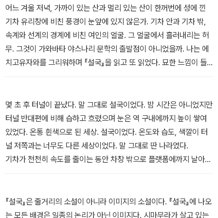
음 알게 된 건 연수가 결정된 직후 전향적인 마음으로 일본 문학을 접
어느 겨울 저녁, 가까이 있는 산과 멀리 있는 산이 한꺼번에 성에 낀
하기 시작한 그날부터였다. 가와바타 야스나리의 『설국』은작지만 큰
기차 유리창에 비친 풍경이 눈앞에 있지 않은가. 기차 안과 기차 밖,
작품이었다. 언뜻 보면 건조한 심리소설 같은 느낌이 들지만, 더 깊이
속계와 선계의 경계에 비친 여인의 얼굴. 그 얼굴에서 흘러내리는 허
들어가서 보면 이 소설은 하나의 거대한 성채를 짓고 있었다. 전체에
무. 그것이 가와바타 야스나리 문학의 출발점이 아니었을까. 나는 에
깔린 허무는 그 깊이를 알 수 없을 만큼 깊었고, 음양오행, 불교, 유교,
치고유자와를 그리워하며 『설국』을 읽고 또 읽었다. 묘한 느낌이 들
토속신앙 등 동양 사상이 놀라울 정도로 곳곳에 녹아 있었다. 그뿐만
었다. 읽을 때마다 조금씩 나이가 들어가는 여인의 옆얼굴을 보는 듯
이 아니었다. 소설적 장치는 거의 경지에 이르렀다 할 만했다.
하기도 했고, 때로는 바쇼의 하이쿠 한 구절에서 보여주는 소멸의 미
-<프롤로그> 중에서
학을 보는 것 같기도 했다. 또 어떨 때는 전철역에서 펄럭이는 주간지
몇 초 후 터널이 끝났다. 말 그대로 설국이었다. 밤 시간은 아니었지만
의 속됨이 느껴지다가도, 어떨 때는 일본에서 처음 봤던 칠흑같이 엄
터널 반대편에 비해 습하고 흐렸으며 눈은 역 구내에까지 높이 쌓여
숙한 장례식을 보는 것 같기도 했다.
있었다. 온통 흰색으로 된 세상. 설국이었다. 온도와 습도, 색깔이 터
내게 『설국』은 깨달음 같았다. 문을 열고 들어가면 또 다른 문이 눈앞
널 저쪽과는 너무도 다른 세상이었다. 말 그대로 딴 나라였다.
에 등장하는, 문을 열 때마다 이 문이 끝일 거라고 기대하지만 결국 또
기차가 천천히 속도를 줄이는 동안 차창 밖으로 플랫폼에까지 날아와
하나의 새로운 문 앞에서 고개를 떨구게 되는 거대한 미로 같았다.
쌓인 눈을 물끄러미 바라보고 있었다. 청소나 정리를 잘하는 일본인
-<01 설국의 세계로> 중에서
들의 기질로 미루어봤을 때 역 구내에 이만큼 눈이 쌓인 건 몇 시간 만
의 일일 것이 분명했다. 아무 말도 생각나지 않았다.
『설국』은 줄거리의 소설이 아니라 이미지의 소설이다. 『설국』에 나오
나의 방문에 맞춰 폭설을 내려준 조물주에게 감사했고, 이제 기차에
는 모든 배경은 일종의 논리가 아닌 이미지다. 시마무라가 살고 있는