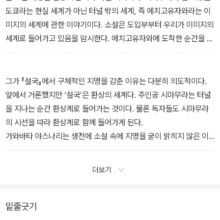
서 내려 걸어가게 될, 저 멀리 보이는 시골길의 풍경이 내 마음을 설레
도쿄라는 현실 세계가 아닌 터널 밖의 세계, 즉 에치고유자와라는 이
게 했다.
미지의 세계에 관한 이야기이다. 소설은 도입부부터 우리가 이미지의
-<01 설국의 세계로> 중에서
세계로 들어가고 있음을 암시한다. 에치고유자와에 도착한 순간을 묘
사하는 부분에 드러나는 이미지, 어둠 속 기차 차창에 비친 신비로운
이미지, 바로 그 이미지에서 소설은 시작한다.
-<01 설국의 세계로> 중에서
그가 『설국』에서 구체적인 지명을 감춘 이유는 다분히 의도적이다.
앞에서 거론했지만 ‘설국’은 환상의 세계다. 주인공 시마무라는 터널
을 지나는 순간 환상계로 들어가는 것이다. 물론 독자들도 시마무라
의 시선을 따라 환상계로 함께 들어가게 된다.
가와바타 야스나리는 생전에 소설 속에 지명을 굳이 밝히지 않은 이
유에 대해 “구체적인 지명은 작가 및 독자의 자유를 구속하게 되는 것
같고, 지명을 밝히는 순간 그곳에 대해 사실적으로 묘사해야할 것 같
더보기
았기 때문”이라고 말한 적이 있다.
-<01 설국의 세계로> 중에서
밑줄긋기