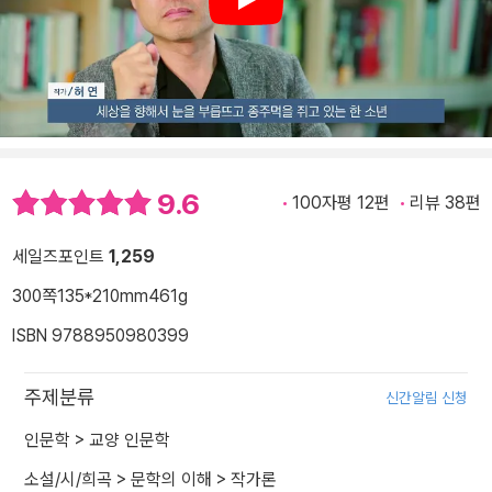
Play
9.6
100자평 12편
리뷰 38편
세일즈포인트
1,259
300쪽
135*210mm
461g
ISBN 9788950980399
주제분류
신간알림 신청
인문학
>
교양 인문학
소설/시/희곡
>
문학의 이해
>
작가론