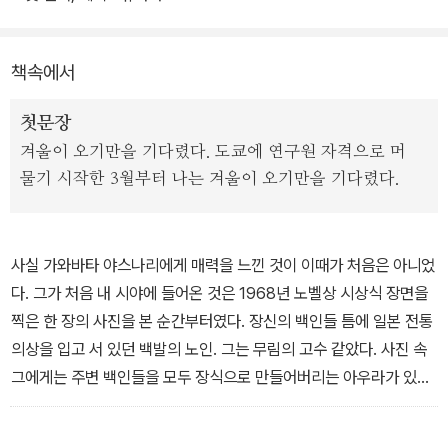
이를 알 수 없는 허무가 배어 있으며, 음양오행, 불교, 유교, 토속신앙
등 동양 사상이 놀라울 정도로 곳곳에 녹아 있다. 또한 감각적인 묘사
책속에서
와 그 소설적 장치는 거의 경지에 이르렀다 할 수 있다.
첫문장
클래식 클라우드 시리즈의 열 번째 책 <가와바타 야스나리 : 설국에
겨울이 오기만을 기다렸다. 도쿄에 연구원 자격으로 머
서 만난 극한의 허무>의 저자 허연은 시인이자 문화전문기자로 활동
물기 시작한 3월부터 나는 겨울이 오기만을 기다렸다.
해왔다. 그는 <설국>에 깊이 매료되어 가와바타 야스나리라는 세계
로 통하는 거대한 문 앞에 선다. 연구원으로 일본에 머무르는 동안 그
는 시시때때로 가와바타 야스나리와 연관된 장소로 향했다.
사실 가와바타 야스나리에게 매력을 느낀 것이 이때가 처음은 아니었
다. 그가 처음 내 시야에 들어온 것은 1968년 노벨상 시상식 장면을
가와바타 야스나리가 <설국>을 구상하고 쓴 곳 에치고유자와는 특히
찍은 한 장의 사진을 본 순간부터였다. 장신의 백인들 틈에 일본 전통
가장 중요한 목적지였다. 또한 가와바타 야스나리가 태어나고 자란
의상을 입고 서 있던 백발의 노인. 그는 무림의 고수 같았다. 사진 속
오사카에서 청년기를 보낸 도쿄를 거쳐 생의 나머지 반을 보낸 가마
그에게는 주변 백인들을 모두 장식으로 만들어버리는 아우라가 있었
쿠라에 이르기까지, 그의 삶과 문학적 궤적을 따라가며 고독과 허무
다.
그 자체로 절대미를 완성하고자 한 거장을 탐구했다.
이 한 장의 사진을 본 이후 『설국』을 읽기는 했지만, 그 깊은 맛을 처