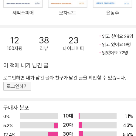
놀라울 정도로 곳곳에 녹아 있다. 또한 감각적인 묘사와 그 소설적 장
셰익스피어
모차르트
윤동주
치는 거의 경지에 이르렀다 할 수 있다. 『설국』이 지닌 묘한 매력을 읽
어낸 독자라면 그 세계를 쉽게 잊을 수 없다. 클래식 클라우드 시리즈
의 열 번째 책 『가와바타 야스나리: 설국에서 만난 극한의 허무』의 저
읽고 싶어요 28명
12
38
23
자 허연은 시인이자 문화전문기자로 활동해왔다. 그는 『설국』에 깊이
읽고 있어요 9명
100자평
리뷰
마이페이퍼
매료되어 가와바타 야스나리라는 세계로 통하는 거대한 문 앞에 선
읽었어요 72명
다. 연구원으로 일본에 머무르는 동안 그는 시시때때로 가와바타 야
이 책에 내가 남긴 글
스나리와 연관된 장소로 향했다. 가와바타 야스나리가 『설국』을 구상
하고 쓴 곳 에치고유자와는 특히 가장 중요한 목적지였다. 또한 가와
로그인하면 내가 남긴 글과 친구가 남긴 글을 확인할 수 있습니다.
바타 야스나리가 태어나고 자란 오사카에서 청년기를 보낸 도쿄를 거
로그인하기
쳐 생의 나머지 반을 보낸 가마쿠라에 이르기까지, 그의 삶과 문학적
궤적을 따라가며 고독과 허무 그 자체로 절대미를 완성하고자 한 거
구매자 분포
장을 탐구했다. 『설국』이 탄생한 그곳, 환상계와 같은 눈의 고장 가와
10대
1.1%
0%
바타 야스나리의 에치고유자와로 『설국』의 주인공인 도쿄 청년 시마
20대
4.3%
5.2%
무라는 열차를 타고 ‘설국’으로 향한다. 터널을 지나 역에 도착하면 도
30대
5.5%
12.4%
쿄와는 전혀 다른, 하나의 환상계와 같은 곳이 펼쳐진다. 딴생각을 하