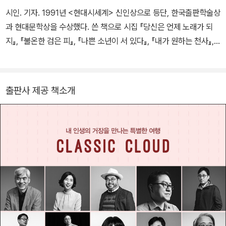
시인. 기자. 1991년 <현대시세계> 신인상으로 등단, 한국출판학술상
과 현대문학상을 수상했다. 쓴 책으로 시집 『당신은 언제 노래가 되
지』, 『불온한 검은 피』, 『나쁜 소년이 서 있다』, 『내가 원하는 천사』,
산문집 『가와바타 야스나리:설국에서 만난 극한의 허무』, 『고전 여행
자의 책』 등이 있으며, 시그림책 『괜찮아, 다 괜찮아』, 세계문학그림
책 시리즈에는 『모비 딕』, 『파우스트』, 『카라마조프가의 형제들』, 『파
출판사 제공 책소개
리의 노트르담』 등이 있다.