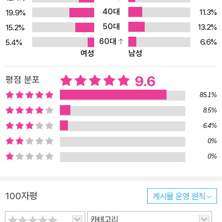
40대
11.3%
19.9%
며 걷다가는 전깃줄에 목이 걸릴 만큼 눈이 쌓이는 곳. 『설국』의 배경
50대
이자 가와바타 야스나리가 『설국』을 집필한 곳으로 알려져 있는 ‘에
13.2%
15.2%
치고유자와’다. 가와바타 야스나리를 찾아가는 여행은 바로 이곳, 『설
60대
6.6%
5.4%
여성
남성
국』의 장소인 에치고유자와에서부터 시작한다. 도쿄에서 연수생으로
머물던 허연 작가는 한 시간 반이면 언제든 에치고유자와에 갈 수 있
9.6
평점 분포
지만, 겨울이 오기를, 폭설이 내리기를 기다려 에치고유자와로 향한
85.1%
다. 가와바타 야스나리가 『설국』에서 묘사한 그 풍경을 만나기 위해
서였다. 터널 반대편에 비해 습하고 흐렸으며 눈은 역 구내에까지 높
8.5%
이 쌓여 있었다. 온통 흰색으로 된 세상. 설국이었다. 온도와 습도, 색
6.4%
깔이 터널 저쪽과는 너무도 다른 세상이었다. 말 그대로 딴 나라였다.
0%
(본문 중에서) 저자가 만난 에치고유자와는 가와바타 야스나리가 『설
0%
국』에서 묘사한 분위기를 그대로 지니고 있었다. 가와바타 야스나리
가 머무르며 『설국』을 구상하고 집필했던 다카한 료칸부터 소설 속에
등장한 스와사 등 주요 장소들을 돌아보며 『설국』이 지닌 독보적인
100자평
게시물 운영 원칙
미학의 근원을 살펴본다. 죽음과 허무를 통과하며 그가 추구한 세계
카테고리
현실을 초월한, 아름다움의 궁극을 향해 가와바타 야스나리의 삶은