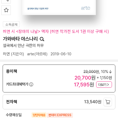
소득공제
허연 시 <장마의 나날> 액자 (허연 작가전 도서 1권 이상 구매 시)
가와바타 야스나리
설국에서 만난 극한의 허무
허연
(지은이)
arte(아르테)
2019-06-10
종이책
23,000
원,
10%
20,700
원
+ 1,150원
17,595
원
카드최대혜택가
더보기
전자책
13,540
원
수령예상일
양탄자배송
썬데이 EXPRESS