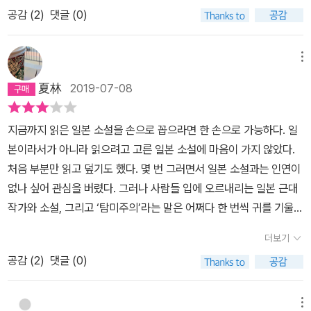
희’라는 작품에 대해 상세히 설명한다. 그 설명은 얼마쯤은 반가웠으
세한 허무의 극한까지 파고드는 가와바타의 묘사는 매혹적이지만, 문
공감 (
2
)
댓글 (0)
나 얼마쯤은 안타깝기도 했다. 설국이나 이즈의 무희를 읽은 사람들
학과 삶이 별개가 아니라는 신념 아래 사회 비판적인 작품들을 쓰고
에게는 새로운 시각과 재미를 주겠으나 읽지 않은 사람들에겐 압박이
직접 행동했던 오에의 행보를 지지한다(사실 오에 겐자부로의 작품도
메뉴
될 수도 있겠다 싶었다. 아, 그만큼 시인은 그 작품과 작가를 사랑하는
한 편 안 읽어봤으면서 이러는 것이 우습지만). 내게도 사는 것이 쉽
구나를 느낄 수 있었다. 작품의 해설은 내멋대로 할테다!라는 내겐 조
夏林
2019-07-08
지 않지만 허무보다는 삶을 지향하니까. 그럼에도 분주하고 복잡한
금 부담스러웠다. 새로운 발견을 위해 그 정도는 감수할 수 있지만 말
현실 세계에 지치면 가와바타 야스나리의 문학 속 세계에 잠시 머물
이다._ 여름이 다가올 무렵, 하얗고 서늘한 풍경 속에서 혼자 눈장난
지금까지 읽은 일본 소설을 손으로 꼽으라면 한 손으로 가능하다. 일
다 돌아오게 될 것 같다. 뼛속까지 스며드는 섬세한 허무와 아름다움
을 하다가 시들해진 볼이 다 튼 얼굴에 눈물을 가득 머금은 큰 눈의 어
본이라서가 아니라 읽으려고 고른 일본 소설에 마음이 가지 않았다.
에 매혹되었다가 이 정도면 됐다고 느꼈을 때.
린이를 떠올린다. 내게 가와바타 야스나리는 그런 느낌이다. 시인의
처음 부분만 읽고 덮기도 했다. 몇 번 그러면서 일본 소설과는 인연이
시선을 따라가다보니 더욱 그렇게 다가왔다. 기회를 놓쳐서 영원히
없나 싶어 관심을 버렸다. 그러나 사람들 입에 오르내리는 일본 근대
그 쪽은 바라볼 수 없게 된 노인 아이. 그 슬픔과 허무로 인해 눈물 흘
작가와 소설, 그리고 ‘탐미주의’라는 말은 어쩌다 한 번씩 귀를 기울이
릴 지언정 그 공허를 알 길이 있겠는가.
게 했다. 그 중에서도 『설국』은 ‘눈’ 때문에 읽고 싶지만 선뜻 손이 가
더보기
지 않는다. 궁극의 아름다움? 절대미? 눈 뒤에 있을 이런 것들을 간파
공감 (
2
)
댓글 (0)
하지 못할 걸 알기 때문이다. 그 이유를 허연 시인이 쓴 『가와바타 야
스나리』를 읽고 나서 알았다. ‘허무’, ‘아름다운 허무’다. 허무는 일본
근대 문학의 공통점이라고 한다. 시인은 설국의 아름다움은 허무라고
메뉴