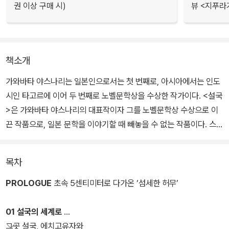
권 이상 구매 시)
뷰 <지푸라
책소개
가와바타 야스나리는 일본인으로서는 첫 번째로, 아시아에서는 인도
시인 타고르에 이어 두 번째로 노벨문학상을 수상한 작가이다. <설국
>은 가와바타 야스나리의 대표작이자 그를 노벨문학상 수상으로 이
끈 작품으로, 일본 문학을 이야기할 때 빼놓을 수 없는 작품이다. 스웨
덴 왕립학술원은 가와바타 야스나리를 노벨문학상 수상자로 선정하
며 "자연과 인간의 운명이 가진 유한한 아름다움을 우수 어린 회화적
목차
언어로 묘사했다"는 점을 이유로 밝혔다.
PROLOGUE
초속 5센티미터로 다가온 ‘섬세한 허무’
<설국>은 굳이 '노벨문학상 수상'이라는 수식어를 붙이지 않더라도
그 자체로 독보적인 작품이다. 뚜렷한 줄거리가 없는 이미지의 소설
01 설국의 세계로
로, 현실 세계와 대비되는 상징의 세계를 그린다. 작품 전반에 걸쳐 깊
그곳 설국, 에치고유자와