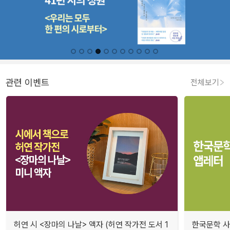
관련 이벤트
전체보기
허연 시 <장마의 나날> 액자 (허연 작가전 도서 1
한국문학 사랑