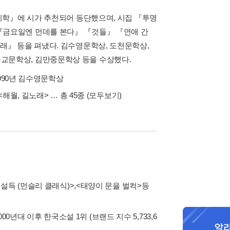
대시학』에 시가 추천되어 등단했으며, 시집 『투명
『금요일엔 먼데를 본다』 『것들』 『연애 간
노래』 등을 펴냈다. 김수영문학상, 도천문학상,
교문학상, 김만중문학상 등을 수상했다.
1990년 김수영문학상
<해월, 길노래>
… 총 45종
(모두보기)
<설득 (먼슬리 클래식)>
,
<태양이 문을 벌컥>
등
2000년대 이후 한국소설 1위 (브랜드 지수 5,733,6