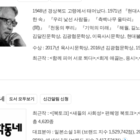
1948년 경상북도 고령에서 태어났다. 1971년 『현
한 속』 『우리 낯선 사람들』 『측백나무 울타리』 
(間)』 『천둥의 뿌리』 『기억의 미래』 『해월, 길
김달진문학상, 김광협문학상, 이육사시문학상, 현대불
수상 :
2017년 육사시문학상, 2016년 김광협문학상, 
최근작 :
<함께 피어 서로 쬐다>
,
<희게 애끓는, 응시>
,
네
도서 모두보기
신간알림 신청
최근작 :
<[북토크] <새들의 사회성> 편혜영 북토크>
,
총 4,620종
대표분야 : 일본소설 1위 (브랜드 지수 1,529,742점), 