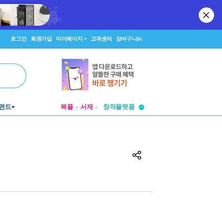
로그인
회원가입
마이페이지
고객센터
장바구니
(0)
투비컨티뉴드
펀드
북플
서재
창작플랫폼
투비컨티뉴드