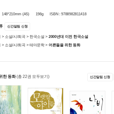
148*210mm (A5)
198g
ISBN : 9788982811418
류
신간알림 신청
서
>
소설/시/희곡
>
한국소설
>
2000년대 이전 한국소설
서
>
소설/시/희곡
>
테마문학
>
어른들을 위한 동화
위한 동화
(총 22권 모두보기)
신간알림 신청