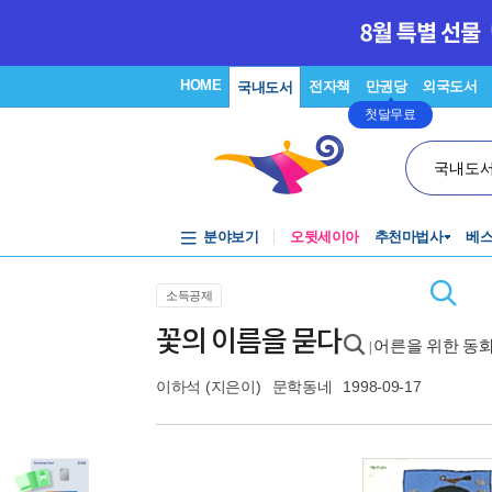
HOME
전자책
만권당
외국도서
국내도서
첫달무료
국내도
분야보기
오뒷세이아
추천마법사
베
소득공제
꽃의 이름을 묻다
어른을 위한 동화
|
이하석
(지은이)
문학동네
1998-09-17