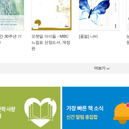
간 30주년 기
모랫말 아이들
- MBC
[품절] 나비
판
느낌표 선정도서, 개정
판
더보기