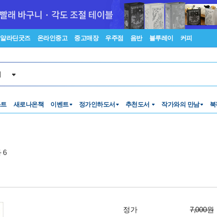
알라딘굿즈
온라인중고
중고매장
우주점
음반
블루레이
커피
서
스트
새로나온책
이벤트
정가인하도서
추천도서
작가와의 만남
북
 6
정가
7,000원