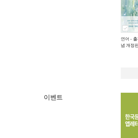
연어
- 출
념 개정
이벤트