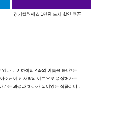
간
경기컬처패스 1만원 도서 할인 쿠폰
삼성카드가 쏜다! 알라
 있다． 이하석의 <꽃의 이름을 묻다>는
고아소년이 한사람의 어른으로 성장해가는
알아가는 과정과 하나가 되어있는 작품이다．