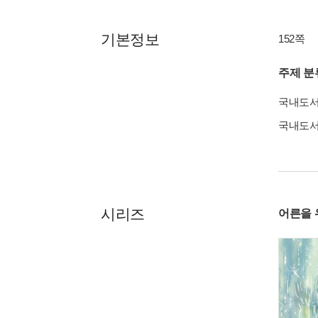
기본정보
152쪽
주제 분
국내도
국내도
시리즈
어른을 