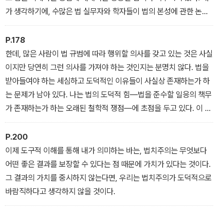
오지 않을 것이다. 이는 대단히 열성적인 공리주의자와 그에 대립되
가 생각하기에, 수많은 법 실무자와 학자들이 법의 본성에 관한 논쟁
는 비非복지주의자 사이의 답보 상태와 좀 비슷하다.
에 무관심해진 것은 이 때문이다. 만일 법에 관한 두 가지 관점이 언제
나 현행법의 내용에 관한 상이한 결론으로 이어진다면 상황은 많이
P.178
달라질 것이다.
한데, 많은 사람이 법 규범에 따라 행위할 의사를 갖고 있는 것은 사실
이지만 당연히 그런 의사를 가져야 하는 것인지는 분명치 않다. 법을
받아들여야 하는 세심하고 도덕적인 이유들이 사실상 존재하는가 하
는 문제가 남아 있다. 나는 법의 도덕적 힘―법을 준수할 일응의 책무
가 존재하는가 하는 오래된 철학적 쟁점―에 초점을 두고 있다. 이 문
제에 대한 답은 우리의 탐구 전체에 걸쳐 분명 중요하다. 법을 준수해
야 하는 어떤 확고한 도덕적 이유가 있다면 법의 내용이 무엇인지가
P.200
분명 중요하기 때문이다.
이제 도구적 이해를 통해 내가 의미하는 바는, 법치주의는 무엇보다
어떤 좋은 결과를 보장할 수 있다는 점 때문에 가치가 있다는 것이다.
그 결과의 가치를 중시하지 않는다면, 우리는 법치주의가 도덕적으로
바람직하다고 생각하지 않을 것이다.