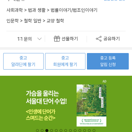
사회과학
>
법과 생활
>
법률이야기/법조인이야기
인문학
>
철학 일반
>
교양 철학
선물하기
공유하기
중고
중고
중고 등록
알라딘에 팔기
회원에게 팔기
알림 신청