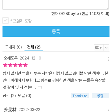
의와 비실증주의의 긴장관계 및 법에 있어 도덕적 고려의 문제를 날
줄로 하여 입체적으로 살펴본다. 법 관련 연구들의 주된 관심이 되는
현재
0
/280byte (한글 140자 이내)
것은 대개 ‘법의 본성은 무엇인가’다. 하지만 저자는 이에 대해 ‘무엇
스포일러 포함
이 법을 만드는가’라는 질문을 대조시키며 ‘현행법의 내용을 어떻게
규정하는가’로까지 논의를 전개시킨다. 그러면서 수많은 법학자의 논
등록
의를 검토하는데, 하트를 중심으로 한 실증주의와 드워킨을 중심으로
한 비실증주의자 사이의 논쟁들이 주요하게 다뤄진다. 이 두 진영 사
구매자 (0)
전체 (2)
이에서 저자는 자신의 수정주의적 입장을 밝히며 실천적 대응을 제시
한다. 자유와 민주주의의 다양한 가치, 경제 정의와 전반적인 복지를
오래도록
2024-12-10
메뉴
달성하는 데 있어 제도의 의의가 존재한다면, 법은 도덕적 책무의 여
부를 떠나서 준수하는 것이 다른 어떤 대안보다 우월한 가치를 지닌
쉽지 않지만 법을 다루는 사람은 어렵지 않고 읽어볼 만한 책이다. 본
다고 저자는 말한다. 여기서 특히 중요한 주체는 정부 공무원들이다.
인이 이해하지 못한다고 함부로 폄훼하면 책을 만든 분들은 속상할
고위 공무원들에게는 일반적으로 법을 준수해야 할 강력한 도덕적 이
것 같아 몇 자 적는다.
유가 있음을 여러 차례 강조하면서 국제법에 있어 강대국들의 법 준
공감 (
2
)
댓글 (0)
수에 대한 도덕적 이유까지 논의를 이어간다. 이 책은 근·현대의 여러
법철학 이론을 소개하고 각각 법 이론의 특성과 한계를 제시하면서,
姜旻材
2022-03-22
메뉴