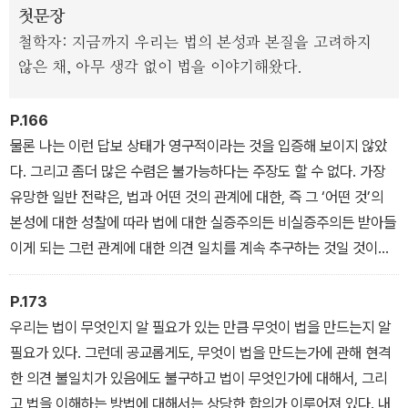
첫문장
철학자: 지금까지 우리는 법의 본성과 본질을 고려하지
않은 채, 아무 생각 없이 법을 이야기해왔다.
P.166
물론 나는 이런 답보 상태가 영구적이라는 것을 입증해 보이지 않았
다. 그리고 좀더 많은 수렴은 불가능하다는 주장도 할 수 없다. 가장
유망한 일반 전략은, 법과 어떤 것의 관계에 대한, 즉 그 ‘어떤 것’의
본성에 대한 성찰에 따라 법에 대한 실증주의든 비실증주의든 받아들
이게 되는 그런 관계에 대한 의견 일치를 계속 추구하는 것일 것이다.
나는 라즈(법과 권위)와 드워킨(법과 합법성)이 제시하는 이런 식의
접근이 성공적이지 못하다고 말하긴 했지만, 그렇다고 해서 이런 식
P.173
의 접근이 성공하지 못할 것임을 증명한 것은 아니다. 그럼에도 불구
우리는 법이 무엇인지 알 필요가 있는 만큼 무엇이 법을 만드는지 알
하고, 결국 나는 우리의 양 진영이 논증에 설득당해 생각을 바꾸게 될
필요가 있다. 그런데 공교롭게도, 무엇이 법을 만드는가에 관해 현격
것 같지는 않다는 생각으로 기울어 있다. 양 진영에게는 다른 어떤 고
한 의견 불일치가 있음에도 불구하고 법이 무엇인가에 대해서, 그리
찰도 법의 본성에 대한 각자의 애초의 그림보다 더 설득력 있게 다가
고 법을 이해하는 방법에 대해서는 상당한 합의가 이루어져 있다. 내