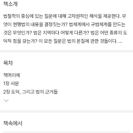
책소개
법철학의 중심에 있는 질문에 대해 고차원적인 해석을 제공한다. 무
엇이 현행법의 내용을 결정짓는가? 법체계에서 규범체계를 만드는
것은 무엇인가? 법은 지역마다 어떻게 다른가? 법은 어떤 종류의 도
덕적 힘을 갖는가? 이 모든 질문은 법의 본질에 관한 것들이다.
현재 논의되는 가장 중요한 관점들을 소개하지만, 이 책의 목적은 기
목차
존 논의를 점검하는 것이 아니다. 대신 그러한 날선 논의에서 한 걸음
물러나 더 큰 그림을 그리며, 이 오래된 논쟁에서 무엇이 위태로운 상
책머리에
황에 처해 있는지를 보여주고자 한다. 법철학은 얼마간 무미건조하고
1장 서문
내부적으로 보이는 학문이 되어왔다. 이는 부분적으로 중요한 문제를
2장 도덕, 그리고 법의 근거들
둘러싼 진영 간의 의견 불일치를 다루기가 매우 까다롭기 때문이다.
이 책의 핵심 목적은 양측을 진단하고, 이처럼 중요하고도 해결이 까
다로운 의견 불일치 상황에 적절하고도 실천적인 응답을 제공하는 것
책속에서
이다.