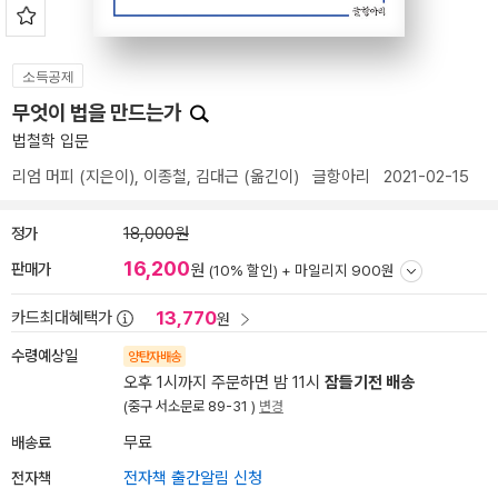
소득공제
무엇이 법을 만드는가
법철학 입문
리엄 머피
(지은이),
이종철
,
김대근
(옮긴이)
글항아리
2021-02-15
정가
18,000원
16,200
판매가
원
(10% 할인) +
마일리지 900원
13,770
카드최대혜택가
원
수령예상일
양탄자배송
오후 1시까지 주문하면 밤 11시
잠들기전 배송
(중구 서소문로 89-31 )
변경
배송료
무료
전자책
전자책 출간알림 신청