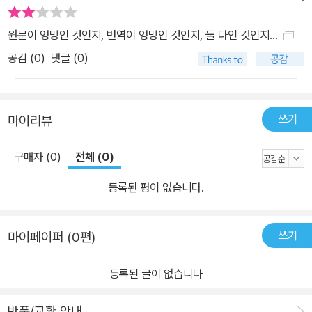
법의 근본 문제로까지 나아가 다른 어떤 법철학 저서보다 더 긴장되
고 흥미롭다. 여기서 독자들은 오늘날 현대 법철학에 대한 풍성한 관
원문이 엉망인 것인지, 번역이 엉망인 것인지, 둘 다인 것인지...
점과 잘 정리된 형태의 논의를 얻을 수 있을 것이다. 법이 도덕적일 필
공감 (
0
)
댓글 (0)
요가 있을까 1장을 서두로 하여 이 책은 다음과 같이 펼쳐진다. 2장
“도덕 그리고 법의 근거들”에서는 ‘법의 근거’에 관한 논의를 전개하
기에 앞서 법을 이해·해석하는 데 있어 도덕적 고려를 다룬다. 먼저 법
쓰기
마이리뷰
관이 판결할 때 천착하는 이론의 가능성을 모색하면서 피상속인을 살
해한 상속인의 문제(리스 대 파머 사건)와 그에 대한 드워킨의 평가,
구매자 (0)
전체 (0)
당시에는 적법했던 행위를 처벌하는 소급효의 문제(동독의 국경 수비
대 사건)와 그에 대한 라드브루흐의 비판, 동성혼인에 대한 헌법상 평
등록된 평이 없습니다.
등보호 위배에 대한 문제(허낸데즈 대 로블스 사건)에 대한 분석을 매
개로 법과 도덕의 관계에 대한 이론사를 다룬다. 저자는 법이 사회적
쓰기
마이페이퍼 (0편)
사실에 의해 결정된다는 입장(실증주의)과 법이 도덕적 고려에 크게
영향을 받는다는 입장(비실증주의) 사이의 의견 불일치를 긴장의 축
등록된 글이 없습니다
으로 삼아 논의를 전개하려는 전략을 소개한다. 3장 “법실증주의”는
법이 사회적 현상이며 법 내용은 언제나 사회적 사실에 의해 정해진
반품/교환 안내