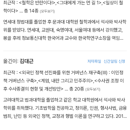
스』 등 다수의 저널에 글을 싣고 있다. 같은 잡지에서 편집자로 일했
최근작 :
<철학은 반란이다!>
,
<그대에게 가는 먼 길 1>
,
<일상이 철
고, 현재는 편집위원으로 있다.
학이다>
… 총 14종
(모두보기)
연세대 정법대를 졸업한 후 문과대 대학원 철학과에서 석사와 박사학
위를 받았다. 연세대, 교원대, 숙명여대, 서울여대 등에서 강의했고,
몽골 후레 정보통신대학 한국어과 교수와 한국학연구소장을 역임했
다. 한남대 초빙교수를 마지막으로 대학에서 은퇴를 했고, 현재는 연
세대 인문학연구원 전임연구원으 재직하면서 <브레이크뉴스>와 <
옮긴이:
김대근
저자파일
신간알림 신청
저널인뉴스>의 칼럼니스트로 재직하면서 ‘에세이철학’ 분야를 새로
개척하고 있고, NGO 환경단체인 <푸른아시아>의 홍보대사를 맡고
최근작 :
<외국인 정책 선진화를 위한 거버넌스 재구축(III) : 이민정
있다. 저서로 《철학과 비판 - 에세이철학의 부활을 위하여》와 《일상
책 거버넌스 구축>
,
<계엄, 내란 그리고 민주주의>
,
<수사권 조정 이
이 철학이다》가 있고, 2025 4월에는 격동의 시대 1980년대를 철학
후 수사종결의 현항 및 개선방안>
… 총 20종
(모두보기)
소설로 표현한 <그대에게 가는 먼 길> 1부를 출간했다. 에세이 철학
고려대학교 법과대학을 졸업하고 같은 학교 대학원에서 석사와 박사
관련해서 <네이버 프레미엄 서비스>에 정기적으로 기고를 하고 있
학위를 취득했다. 기초법학을 전공하고, 정의론, 인권, 형사사법, 금융
다. 공저로 《철학자의 서재》, 《삐뚤빼뚤 철학하기》, 《우리와 헤겔철
범죄, 난민 등 외국인 정책, 교정과 형벌 이론을 연구하고 있다. 2010
학》 등이 있으며, J. 이뽈리뜨의 《헤겔의 정신현상학》(1/공역, 2), A.
년부터 한국형사·법무정책연구원에서 근무하며 제2기 법무・검찰개
아인슈타인의 《나의 노년의 기록들》, S. 홀게이트의 《정신현상학 입