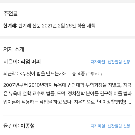
추천글
한겨레:
한겨레 신문 2021년 2월 26일 학술 새책
저자 소개
지은이:
리엄 머피
저자파일
신간알림 신청
최근작 :
<무엇이 법을 만드는가>
… 총 4종
(모두보기)
2007년부터 2010년까지 뉴욕대 법과대학 부학과장을 지냈고, 지금
은 뉴욕대 철학 교수로 법률, 도덕, 정치철학 분야를 연구해 이를 법과
법이론에 적용하는 작업을 하고 있다. 지은책으로 『비이상非理想 이
론에서 도덕의 요구Moral Demands in Nonideal Theory』(200
0)와 『소유의 신화: 세금과 정의The Myth of Ownership: Taxes
옮긴이:
이종철
저자파일
신간알림 신청
and Justice』(공저, 2002)가 있다. 『필로소피 앤드 퍼블릭 어페어