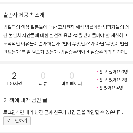
혁위원회, 경찰청 인권위원회 위원, 서울고등검찰청 형사상고심의위
문》, D. 로즈의 《헤겔의 법철학 입문》, G. 루카치의 《사회적 존재의
원회 위원 등으로 활동했다. 여러 대학에서 법철학, 정치철학, 헌법,
존재론Ⅰ,Ⅱ》(2, 3, 4/공역), 《무엇이 법을 만드는가》(공역) 등 다수의
출판사 제공 책소개
형법, 형사소송법, 인권 등을 강의하고, 2022년부터 중앙일보 <나는
책들을 옮겼다.
법철학의 핵심 질문들에 대한 고차원적 해석 법률가와 법학자들의 의
고발한다> 필진으로 참여하는 등 우리 사회 인권과 정의를 위한 언론
견 불일치 사안들에 대한 실천적 응답 ·법을 받아들여야 할 세심하고
및 각종 토론 활동에 적극적으로 나서고 있다. 공저로 『계엄, 내란 그
도덕적인 이유들이 존재하는가 ·‘법이 무엇인가’가 아닌 ‘무엇이 법을
리고 민주주의』, 『교정판례백선』, 『법의 딜레마』, 『법의 미래』, 『법,
만드는가’를 알 필요가 있는가 ·법실증주의와 비실증주의의 의견이
모더니즘과 포스트모더니즘 너머에』 등이 있으며, 『차별이란 무엇인
불일치함에도 법 내용에서 의견 일치는 어떻게 이뤄지는가 ·왜 고위
가』, 『이유에 대한 실재론적 고찰』, 『무엇이 법을 만드는가』, 『충분하
공무원들은 법을 준수해야 할 강력한 의무를 지니는가 이 책은 법철
지 않다-불평등한 세계를 넘어서는 인권』, 『민스키의 금융과 자본주
읽고 싶어요 9명
2
0
0
학의 중심에 있는 질문에 대해 고차원적인 해석을 제공한다. 무엇이
의』, 『미네르바의 올빼미-서구 정치사상의 전통』, 『법사회학, 사회를
읽고 있어요 2명
100자평
리뷰
마이페이퍼
현행법의 내용을 결정짓는가? 법체계에서 규범체계를 만드는 것은
읽는 법』 등을 옮겼다.
읽었어요 4명
무엇인가? 법은 지역마다 어떻게 다른가? 법은 어떤 종류의 도덕적
이 책에 내가 남긴 글
힘을 갖는가? 이 모든 질문은 법의 본질에 관한 것들이다. 현재 논의
되는 가장 중요한 관점들을 소개하지만, 이 책의 목적은 기존 논의를
로그인하면 내가 남긴 글과 친구가 남긴 글을 확인할 수 있습니다.
점검하는 것이 아니다. 대신 그러한 날선 논의에서 한 걸음 물러나 더
로그인하기
큰 그림을 그리며, 이 오래된 논쟁에서 무엇이 위태로운 상황에 처해