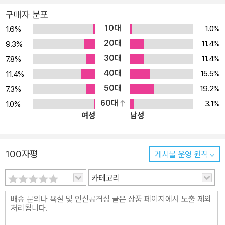
있는지를 보여주고자 한다. 법철학은 얼마간 무미건조하고 내부적으
구매자 분포
로 보이는 학문이 되어왔다. 이는 부분적으로 중요한 문제를 둘러싼
10대
1.0%
1.6%
진영 간의 의견 불일치를 다루기가 매우 까다롭기 때문이다. 이 책의
20대
11.4%
9.3%
핵심 목적은 양측을 진단하고, 이처럼 중요하고도 해결이 까다로운
30대
11.4%
7.8%
의견 불일치 상황에 적절하고도 실천적인 응답을 제공하는 것이다.
40대
법철학의 쟁점들을 입체적으로 다루다 법, 도덕, 정치철학 분야를 연
15.5%
11.4%
구해 이를 법과 법이론에 적용해온 리엄 머피는 20년에 가까운 세월
50대
19.2%
7.3%
동안 ‘무엇이 법을 만드는가’에 관한 숙고와 논의를 거쳐 이 책을 집필
60대
3.1%
1.0%
여성
남성
했다. 지난 수십 년간 한국사회 역시 법치주의를 정착시키는 과정에
서 법의 효력과 정당성, 사회 정의와 법의 역할, 법과 인권, 법의 판결
을 둘러싼 이념의 갈등과 사법부의 신뢰, 법무부와 검찰의 갈등 등 다
100자평
게시물 운영 원칙
양한 문제가 발생해 법철학에 대한 이해는 더 절실해지고 있다. 이 책
은 법의 본성, 법 원리와 법의 근본 문제를 깊이 이해하고 나아가 법과
카테고리
세계가 맺는 관계에 대해 살펴본다. 저자는 현대사회에서 법을 둘러
싼 다양한 쟁점을 철학적 성찰의 대상으로 삼는다. 즉 법철학의 주요
쟁점들을 망라하면서 ‘법의 본성’이나 ‘법의 근거’를 씨줄로, 법실증주