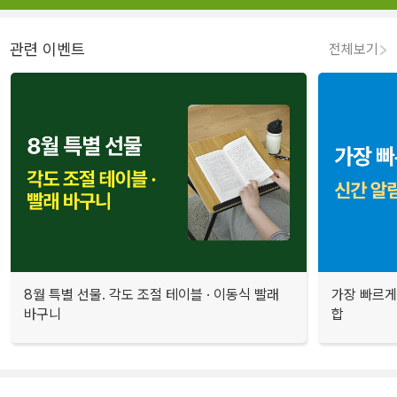
관련 이벤트
전체보기
8월 특별 선물. 각도 조절 테이블 · 이동식 빨래
가장 빠르게
바구니
합