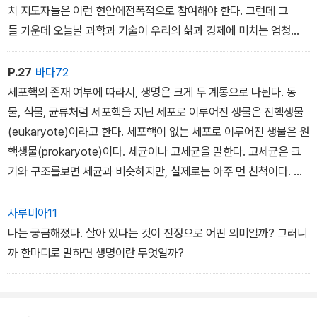
치 지도자들은 이런 현안에전폭적으로 참여해야 한다. 그런데 그
들 가운데 오늘날 과학과 기술이 우리의 삶과 경제에 미치는 엄청
난 영향에 충분한 주의를 기울이는 사람은 거의 없다.
P.27
바다72
그러나 정치보다 과학이 더 먼저이다. 그 순서가 바뀌면, 일이 얼마
세포핵의 존재 여부에 따라서, 생명은 크게 두 계통으로 나뉜다. 동
나 끔찍하게 잘못될 수 있는지를 세계는 너무 자주 보아왔다. 냉전 시
물, 식물, 균류처럼 세포핵을 지닌 세포로 이루어진 생물은 진핵생물
대에 소련은 핵폭탄을 만들고 최초로 인간을 우주로 보낼 수 있었
(eukaryote)이라고 한다. 세포핵이 없는 세포로 이루어진 생물은 원
다. 그러나 유전학과 작물 품종 개량 분야는 몹시 피해를 입었다. 이념
핵생물(prokaryote)이다. 세균이나 고세균을 말한다. 고세균은 크
적인 이유로 스탈린이 멘델 유전학을 거부한 돌팔이 리센코를 지지
기와 구조를보면 세균과 비슷하지만, 실제로는 아주 먼 친척이다. 분
한 탓이었다. 그 결과 많은 사람들이 굶어죽었다. 더 최근 들어서 우리
자 수준에서 고세균의 활동을 보면 세균보다는 우리 같은 진핵생물
는 기후 변화를 부정하는 이들 때문에 적절한 조치를 취하는 일이 늦
의 것과 더 비슷한 측면이 있다.
사루비아11
어지는 것을 목격하고있다. 그들은 과학 지식을 무시하거나 적극적으
나는 궁금해졌다. 살아 있다는 것이 진정으로 어떤 의미일까? 그러니
로 부정한다. 공익에 관한 논쟁은 이념, 근거 없는 믿음, 탐욕, 정치
까 한마디로 말하면 생명이란 무엇일까?
적 극단주의가 아니라 지식, 증거, 합리적 사고를 토대로 이루어져야
한다.
그러나 실수하지 말자. 과학 자체의 가치는 논쟁을 위한 것이 아니