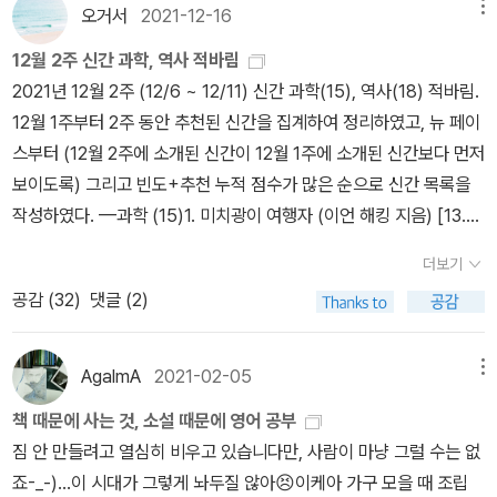
잘 알려져 있다. [13-16] James Watson (1968) The Double H
오거서
2021-12-16
메뉴
룡'에서 언급된 것처럼 우주는 암흑물질과 암흑에너지로 가득차 있으
elix: A Personal Account of the Discovery of the Structure
며 이들이 뭉쳐서 상대적으로 약간 높은 중력을 보이는 것에 보이는
12월 2주 신간 과학, 역사 적바림
of DNA 국역 하두봉 (1990/1994) 이중나선: 핵산의 구조를 밝히
물질들도 뭉쳐 은하계와 항성계를 이루게 된다. 이들은 열역한 제2법
2021년 12월 2주 (12/6 ~ 12/11) 신간 과학(15), 역사(18) 적바림.
기까지 국역 최돈찬 (2007/2019) 이중나선: 생명구조에 대한 호기
칙을 어기는 것 같지만 사실 외곽 지역의 엔트로피는 자신들이 낮춘
12월 1주부터 2주 동안 추천된 신간을 집계하여 정리하였고, 뉴 페이
심으로 DNA구조를 발견한 이야기 Walter Moore (1989) Schrö
것보다 더 높여놓기에 사실상 이 법칙을 더 잘 수행하게 된다. 그리고
스부터 (12월 2주에 소개된 신간이 12월 1주에 소개된 신간보다 먼저
dinger: Life and Thought 국역 전대호 (1997) 슈뢰딩거의 삶 국
이런 항성계의 혹성에서 스스로의 유지를 위해 외부의 엔트로피는 높
보이도록) 그리고 빈도+추천 누적 점수가 많은 순으로 신간 목록을
역 원서'진화론의 대가인 고생물학자 스티븐 제이 굴드는 [생명이
이고 자신의 엔트로피는 낮추는 존재가 생겨났으니 그것이 생명체다.
작성하였다. —과학 (15)1. 미치광이 여행자 (이언 해킹 지음) [13.6]
란 무엇인가? 그 후 50년]에서 이 책이 1920년대에 유럽에서 풍미
즉, 엔트로피라는 관점에서 생명체는 자신의 유지를 위해 외부의 엔
2. 거북의 등딱지는 갈비뼈 (가와사키 사토시 지음) [9.3]3. 상어의
하던 과학 통일 운동과 관련이 있을 것이라는 견해를 제시한 바 있다.'
더보기
트로피를 높이는 존재라 할 수 있다. 생명자체의 목적과 현상에 주목
턱은 발사된다 (가와사키 사토시 지음) [8.1]4. 마음을 마음대로 조절
[21] '좀 더 넓은 맥락에서 보면, 이런 과학 통일 운동은 당대에 풍미
공감 (
32
)
댓글 (2)
하면 정의는 좀 더 세밀해진다. 폴 너스는 그의 저서 '생명이란 무엇인
할 수 있을까 (김동광 외 지음) [2.8]5. 생명이란 무엇인가 (폴 너스
하던 모더니즘 운동, 그러니까 이전 시대와 단절해서 단순화, 환원, 보
가'에서 생명의 요건으로 3가지를 제시한다. 번식이 가능하고, 유전체
지음) [3]6. 휴가 갈 땐, 주기율표 (곽재식 지음) [1.2]7. 가드닝을 위
편화를 추구하던 문화의 큰 흐름과 나란히 나타난 사조로 볼 수 있다.'
계를 가지고 있으며 진화를 위해 그 유전체계가 다양해야 한다는 것
한 식물학 (제프 호지 지음) [1.2]8. 그레이트 인플루엔자 (존 M. 배
AgalmA
2021-02-05
메뉴
[22] Stephen Jay Gould, '한 모더니스트의 선언문', in: Michael
이다. 이런 측면에서 본다면 생명이란 결국 유전자를 계속 환경의 변
리 지음) [22.7]9. 역사를 품은 수학, 수학을 품은 역사 (김민형 지
P. Murphy, Luke A. J. O'Neill, ed. (1995) What is Life? The
책 때문에 사는 것, 소설 때문에 영어 공부
화에 맞추어 번성 및 존속시키기 위해 그 유전자 자체나 그것을 운반
음) [8.8]10. 처음 읽는 세계 신화 여행 (이인식 지음) [6]11. 단 하나
Next Fifty Years: Speculations on the Future of Biology국
짐 안 만들려고 열심히 비우고 있습니다만, 사람이 마냥 그럴 수는 없
하는 유기체가 자손을 이어가며 다양하게 변화하여 환경에 적응해 진
의 방정식 (미치오 카쿠 지음) [3]12. 유전자 임팩트 (케빈 데이비스
역 이상헌/이한음 (2003) 생명이란 무엇인가? 그 후 50년 ' 물리
죠-_-)...이 시대가 그렇게 놔두질 않아😣이케아 가구 모을 때 조립
화하는 존재정도가 될 것 같다. 그래서 죽음은 이 모든 활동이 멈추는
지음) [3]13. 엄마가 죽고 나는 의학자가 되었다 (아니타 코스, 예르