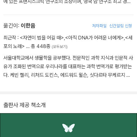
에 있는 프랜시스크릭 연구소의 소장이며, 영국 암 연구소 최고 경영
자, 록펠러 대학교 총장, 왕립협회 회장이기도 하다. 2001년 노벨 생
리의학상을 공동 수상했고, 앨버트래스커 상, 왕립협회의 로열 메달
옮긴이:
이한음
저자파일
신간알림 신청
과 코플리 메달을 받았다. 1999년 영국 기사 작위, 2003년 프랑스
레지옹 도뇌르 훈장을 받았다. 15년 동안 과학기술위원회에서 영국
최근작 :
<자연이 법을 어길 때>
,
<아직 DNA가 어려운 너에게>
,
<세
총리와 내각에 자문을 했고, 현재 EU의 수석 과학 자문위원이자 영국
포의 노래>
… 총 448종
(모두보기)
박물관 이사이다. 글라이더와 옛 항공기를 조종하는 것이 취미이며
서울대학교에서 생물학을 공부했다. 전문적인 과학 지식과 인문적 사
연극, 클래식 음악, 등산, 박물관과 미술관 관람, 아주 느리게 달리기
유가 조화된 번역으로 우리나라를 대표하는 과학 번역가로 평가받는
도 좋아한다.
다. 케빈 켈리, 리처드 도킨스, 에드워드 윌슨, 싯다르타 무케르지 등
저명한 과학자의 대표작을 우리말로 옮겼다. 과학의 현재적 흐름을
독자들에게 전하기 위해 저술 활동도 병행하고 있다. 저서로는 『바스
커빌가의 개와 추리 좀 하는 친구들』, 『청소년을 위한 지구 온난화 논
출판사 제공 책소개
쟁』이 있으며, 옮긴 책으로는 『질병 해방』, 『인간 본성에 대하여』, 『우
리는 왜 잠을 자야 할까』, 『세포의 노래』, 『만들어진 신』 등이 있다.