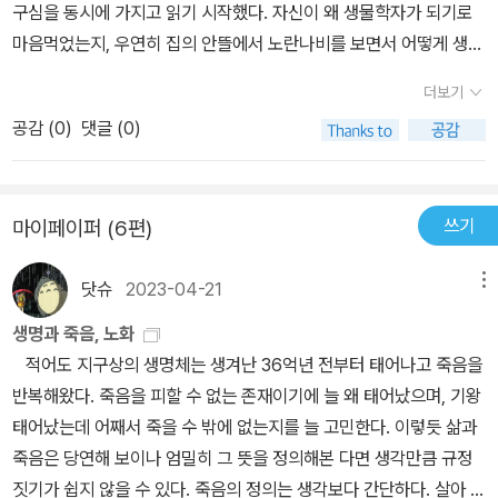
구심을 동시에 가지고 읽기 시작했다. 자신이 왜 생물학자가 되기로
아서 인체를 형성해가는 것에 대한 화학적 기울기라는 개념으로 설명
마음먹었는지, 우연히 집의 안뜰에서 노란나비를 보면서 어떻게 생명
이 가능 할 수 도 있다고 했던 것, 과학자로서 GM식물들에 대하여
의 경이로움에 눈을 뜨게 되었는지, 저자 폴 너스의 개인적인 이야기
생각하는 바를 알게 되었다는 것. 저자에 따르면 내가 가지는 GM에
더보기
들도 많이 등장한다. 심지어 자신의 출생의 비밀까지도.....이건...스포
대한 편견은. 시민단체의 이념적 편향성과 기업의 상업적 이익에 따
공감 (
0
)
댓글 (0)
라...뭔가 자신의 이야기를 섞어가면서 생물학 연구는 이렇게 이루어
른 것이다. 나 역시도 그에 길들 탓인지 부정적인 인식은 여전하지만,
지고 있어라고 친절하게 설명해주는 부분도 좋았고, 세포, 유전자 등
다시 한번 검토할만한 상황이 아닌가 싶기도 하다. 화학적 기울기라
기본적인 개념부터 차근히 설명해서 결론으로 이어지는 구성도 깔끔
는 개념은. 물에 잉크를 한방울 떨어트렸을 때 바로 떨어진 곳은 아주
쓰기
마이페이퍼 (6편)
했다. 다만 약간의 아쉬운 점이 있다면, 뭔가 좀더 깊이 있는 설명이
짙을 것이고 퍼져나면서 그 진함이 옅어 질 것인데 그런 농도의 차이
있었으면 좋았겠다 싶었다. 그래도 오랜만에 생명과 자연과 인간의
로 진한 지점은 머리를, 옅은 부분은 팔다리가 형성되는 등의 패턴을
닷슈
2023-04-21
메뉴
삶에 대해서 생각해볼 수 있었다고나 할까.올해 첫책이 생명이란 무
가질 가능성도 있다는 것이다.
엇인가라니....나는 궁금해졌다. 살아 있다는 것이 진정으로 어떤 의미
생명과 죽음, 노화
일까? 그러니까 한마디로 말하면 생명이란 무엇일까?
적어도 지구상의 생명체는 생겨난 36억년 전부터 태어나고 죽음을
반복해왔다. 죽음을 피할 수 없는 존재이기에 늘 왜 태어났으며, 기왕
태어났는데 어째서 죽을 수 밖에 없는지를 늘 고민한다. 이렇듯 삶과
죽음은 당연해 보이나 엄밀히 그 뜻을 정의해본 다면 생각만큼 규정
짓기가 쉽지 않을 수 있다. 죽음의 정의는 생각보다 간단하다. 살아 있