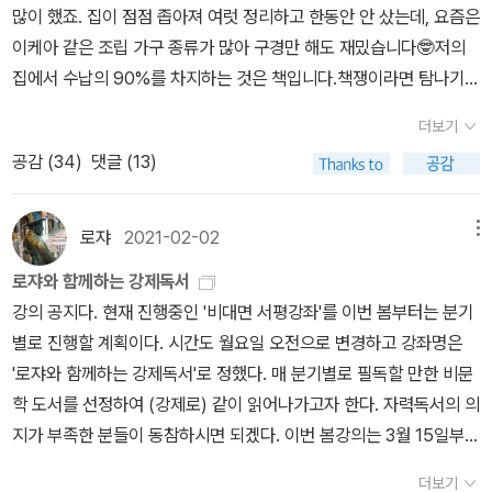
학자 슈뢰딩거는 책에서 염색체, 유전자, 유사 분열, 염색체 교차, 대
많이 했죠. 집이 점점 좁아져 여럿 정리하고 한동안 안 샀는데, 요즘은
즉, 생명체가 유전자 전달을 위해 자신의 유지 빛 번식을 멈추는 행위
겐 옐스타 공저) [1.4]14. 식물의 말들 (S. 테레사 디에츠 지음) [1.2]
립 유전자 같은 당대 생물학의 최신 지식을 바탕으로 유전 현상과 그
이케아 같은 조립 가구 종류가 많아 구경만 해도 재밌습니다🤓저의
가 되고 이를 통해 자신의 엔트로피를 낮춰 주변의 엔트로피를 높이
15. 미국 정원의 발견 (박원순 지음) [1.1]—역사 (18)1. 그들은 로마
메커니즘에 접근한다. 여기에서 유전자는 생물학적 존재에 머물지 않
집에서 수납의 90%를 차지하는 것은 책입니다.책쟁이라면 탐나기
는 행위가 멈추는 것을 의미하게 된다. 생명의 목적은 유전자의 존속
를 만들었고, 로마는 역사가 되었다 (김덕수 지음) [10.3]2. 한국 역
고 더 나아가 양자 물리학과 화학의 법칙을 통해 다시 파악될 수 있는
마련인 매거진 랙 갖고 싶었는데, 할인 이벤트! 마감 임박! 을 보고 지
과 지속적 번영이며 이를 위해 유전자를 변형하고 그 운반자의 모습
사학의 전환 (신주백 지음) [8.9]3. 일본의 노예 (박태석 지음) [4.3]
더보기
물질 분자로서 다뤄진다. 그렇게 해서 슈뢰딩거가 얻은 뛰어난 통찰
름신이 버튼을 눌러서 샀어요😅도착하자마자🚛 열심히 조립🔩🪛
도 변이를 통해 어떤 환경에 맞게끔 변형시킨다. 제법 분명하다. 하지
4. 전통, 조약, 장사 (커크 W. 라슨 지음) [3.2]5. 이 약 한번 잡숴 봐!
공감 (
34
)
댓글 (13)
가운데 하나가 유전 물질은 '비주기적 결정' 구조일 것이라는 예측이
🔩여닫을 때의 분위기가 확 다르죠😲식물 놓을 자리가 늘어난 건 일
만 죽음의 목적은 생각할 여지가 많다. 지구상의 모든 생명체가 죽음
(최규진 지음) [3]6. 프랑스 혁명의 공포정 (휴 고프 지음) [2]7. 주소
었다. 그는 유전 물질이 돌연변이를 일으켜 생물 진화의 원동력으로
단 좋아요❤매거진 랙으로 공간이 넓어진 건지 좁아진 건지는...아직
을 맞이한다는 것은 죽음도 진화과정에서의 하나의 선택이었음을 분
이야기 (디어드라 마스크 지음) [26.2]8. 우리 시대의 병적 징후들
작용하면서도 동시에 세대에서 세대로 거의 그대로 전해지는 안정성
모르겠어요🤔사뮈엘 베케트 선집 주루룩 진열하고 혼자 구경하기 아
명히 입증한다. 즉 생명체는 존속과 더불어 죽기위해서 태어나다는
로쟈
2021-02-02
메뉴
(도널드 서순 지음) [16.1]9. 라디오 탐심 (김형호 지음) [8.7]10. 미
을 유지할 수 있는 비결은 다름 아니라 그 물질 구조가 규칙적이되 반
까워서 공개ㅎㅎ 1월 알라딘 굿즈였던 어린 왕자 커피잔 트레이를 색
점이다. 그리고 이는 죽음이 진화상의 충분한 이점이 있다는 것을 암
켈란젤로, 생의 마지막 도전 (윌리엄 E. 월리스 지음) [10.5]11. 일제
로쟈와 함께하는 강제독서
복적이지 않은 '비주기적 결정'이기 때문이라는 가설적 추론을 제시했
깔 고민하다 원하던 거 더 못 산 아쉬움이 있었는데, 2월에 어린 왕자
시한다. 책 '생물은 왜 죽는가?'에서는 죽음이 갖는 진화상의 이점을
강점기 입학시험 풍경 (김진섭 지음) [6.2]12. 제일 처음 굴을 먹은
강의 공지다. 현재 진행중인 '비대면 서평강좌'를 이번 봄부터는 분기
다. 안정적인 결정 구조이면서 다양한 정보를 담을 수 있는 물질 구조
뚜껑 머그가 따단~😳 핑크냐, 블루냐 고민 No 다 샀어요😤! 하나보
설명한다. 지구상에서 제법 진화한 생명체는 다세포생물이다.(하지만
사람은 누구일까 (코디 캐시디 지음) [4.8]13. 우리 역사의 철학적 쟁
별로 진행할 계획이다. 시간도 월요일 오전으로 변경하고 강좌명은
라면 그것은 비주기적 결정일 수밖에 없다는 통찰이었다. ' [23-24] '
다 두 개 나란히 있어야 더 예뻐요!알라딘이 최근 아기 공룡 둘리도 새
아직도 상당수가 단세포 상태인 세균으로 남아있다.) 다세포생물의
점 (이승종 지음) [4.3]14. 전환기 현대사의 역사상 (서중석 지음)
'로쟈와 함께하는 강제독서'로 정했다. 매 분기별로 필독할 만한 비문
그는 오늘날 너무나 익숙하게 사용하는 유전 암호라는 표현을 처음
아이템으로 추가했던데 알라딘 마케팅의 실수라고 봐요. 어린 왕자와
경우 세포분열을 통해 꾸준히 세포를 주기적으로 교체하는데 이는 세
[3.9]15. 조선 천재 열전 (신정일 지음) [2.8]16. 오키나와 입문 (하
학 도서를 선정하여 (강제로) 같이 읽어나가고자 한다. 자력독서의 의
사용한 과학자로도 자주 거론된다. 그는 유전 물질이 유전되는 정보
피너츠라도 잘-..-) 저는 둘리 캐릭터가 별 메리트 없다고 생각하는
포가 오래되면 여러 부작용이 나타나기 때문이다. 그 부작용은 분열
마시타 다케시 지음) [2.8]17. 조선왕조실록 (왕현철 지음) [3.0]18.
지가 부족한 분들이 동참하시면 되겠다. 이번 봄강의는 3월 15일부터
를 담은 문서라는 뜻으로 암호 문서의 비유를 사용했다. 유전 물질을
데, 어린 왕자나 피너츠에 비해 요즘 뜨는 레트로 이미지로 봐도 애매
과정에서의 치명적 오류 발생 가능성, 그리고 활성산소의 발생, 사이
중세를 오해하는 현대인에게 (남종국 지음) [1.2]—주1. [] 안의 숫자
5월 3일까지(4/12 휴강) 7회에 걸쳐서 6권의 책을 읽을 예정이
통해 세대에서 세대로 유전되고 세포에서 세포로 전해지는 것은 다름
하고, 결정적으로 미학적인 아름다움이 없어요-_- 어린 왕자 머그를
토카인의 분비다. 세포는 분열과정에서 10억분의 1정도로 아주 작은
더보기
는 2 주 동안 추천+빈도 누적 점수 (나의 주관적인 기준에 따름)주2.