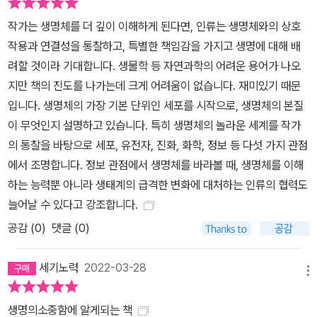
점에서 바라보는 것은 생명의 내부에서 어떤 일이 일어나고, 생명이
같은 종들끼리 그리고 외부 세계와 어떻게 상호작용을 하는지 더욱
작가는 생명체를 더 깊이 이해하게 된다면, 인류는 생명체와의 상호
큰 규모에서 생명을 살펴볼 수 있게 해준다. “세계를 변화시키기”는
작용과 연결성을 통찰하고, 특별한 책임감을 가지고 생명에 대해 배
생명을 이해하는 것이 우리 인류가 직면한 다양한 과제들―신종 바이
려할 것이라 기대합니다. 생물학 등 자연과학의 어려운 용어가 나오
러스의 출현, 항생제에 내성을 가진 세균, 새로운 암 치료법, 유전 정
지만 책의 진도를 나가는데 크게 어려움이 없습니다. 재미있기 때문
보를 응용한 의료 서비스, 유전자 편집 등―을 헤쳐나가는 데에 중요
입니다. 생명체의 가장 기본 단위인 세포를 시작으로, 생명체의 본질
하다는 사실을 보여준다. 그리고 “생명이란 무엇인가?”에서는 앞에
이 무엇인지 설명하고 있습니다. 특히 생명체의 놀라운 세계를 작가
서 살펴본 생물학의 원대한 5가지 개념을 토대로 생명에 대한 정의를
의 통찰을 바탕으로 세포, 유전자, 진화, 화학, 정보 등 다섯 가지 관점
내린다. 아울러 생명이 어떻게 시작되었는지에 대해서 설명한다. 생
에서 조명합니다. 정보 관점에서 생명체를 바라볼 때, 생명체를 이해
명은 약 35억 년 전 심해 열수구 주변에서 생성되었을 수도 있다. 주
하는 능력뿐 아니라 생태계의 급격한 변화에 대처하는 인류의 협력도
변 암석의 미세한 구멍과 화산 활동의 에너지와 화학 물질 원료가 만
늘어날 수 있다고 강조합니다.
나서 최초의 진정한 세포가 출현했다고 보는 과학자들도 있다. 이렇
공감 (
0
)
댓글 (0)
게 탄생한 생명은 오랜 세월 자연선택을 통한 진화를 통해서 오늘날
우리가 보는 것과 같은 엄청나게 다양한 생물들을 낳았다. 이 책은 생
세기노력
2022-03-28
메뉴
명이 무엇인지를 이해하는 것이 단순히 생명의 정의를 아는 것에서
그치는 것이 아니라 인류가 지구의 모든 생명을 배려하고 돌보아야
생명의소중함에 알게되는 책