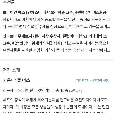
추천글
다. 세계는 과학과 과학이 제공할 수 있는 발전이 필요하다. 자의식
을 지니고 창의적이고 호기심에 이끌리는 인간으로서, 우리만이 생명
브라이언 콕스 (맨체스터 대학 물리학과 교수, 《퀀텀 유니버스》 공
에 대한 이해를 토대로 세계를 바꿀 기회를 가지고 있다. 삶을 더 낫
저):
아마도 과학에서 가장 중요할 의문을 멋진 글솜씨로 탐구한 책이
게 만를 너있는 것은 우리가 무슨 일을 하느냐에 달려 있다. 우리는가
다. 복잡하면서 심오한 주제를 진정으로 깊이 이해하고 있음을 보여
족과 지역 공동체뿐 아니라, 모든 미래 세대와 우리가 속한 생태계
주는 보기 드문 책을 접하고 있다고 느꼈다. 현대 생물학을 이처럼 잘
싯다르타 무케르지 (퓰리처상 수상자, 컬럼비아대학교 의과대학 조
를 위해서 일해야 한다. 우리 주위의 살아 있는 세계는 우리 인간에
설명한 책은 처음이다.
교수, 《암: 만병의 황제의 역사》 저자):
세포 분열을 제어하는 중요한
게 끝없는 경이로움을 줄 뿐 아니라, 우리의 존재 자체를 지탱한다.
유전자들을 발견한 저명한 과학자 폴 너스는 이 활기 넘치는 책에서
“생명”의 5가지 핵심 특징을 조명함으로써 생물학을 깊이 파고든다.
글에 생기가 넘치고 식견이 가득하며, 장마다 엄청난 경이로운 사실
저자 소개
들로 가득해서 도저히 이 책을 내려놓을 수가 없었다. 세대에 걸쳐서
생물학자들에게 영감을 줄 책이다.
지은이:
폴 너스
저자파일
신간알림 신청
최근작 :
<생명이란 무엇인가>
… 총 15종
(모두보기)
세포의 증식이 어떻게 제어되는지를 연구해온 유전학자이자 세포학
자이다. 이 과정은 모든 생물들의 성장과 발달의 토대이다. 그는 런던