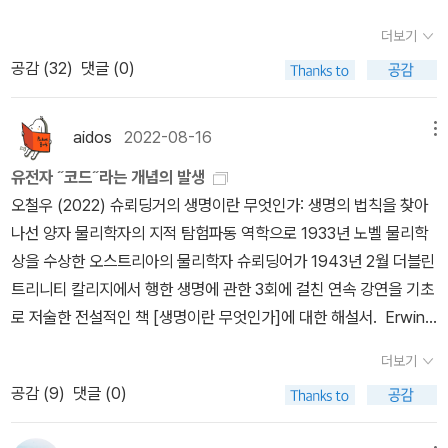
는 것이 생명활동을 영구적으로 멈추고 그 체조직이 사라지기 시작하
더보기
면 그것이 죽음이기 때문이다. 즉, 죽음의 정의가 생명의 뜻에 의존하
공감 (
32
)
댓글 (0)
기에 살아 있는 것이 명확히 정의되면 죽음의 설명은 간단해진다.하
지만 살아 있는 것이 무엇인지는 좀 정의하는 것은 고민스럽다. 우주
는 모든 물질과 에너지가 아주 좁은 곳에서 뭉쳐진 상태에서 아주 작
aidos
2022-08-16
메뉴
은 요동으로 빅뱅이 일어나 퍼지게 되었다. 우주의 초기상태는 우주
유전자 ˝코드˝라는 개념의 발생
배경복사 등의 증거에 의하면 묘하게도 상당히 균일했던 것으로 생각
오철우 (2022) 슈뢰딩거의 생명이란 무엇인가: 생명의 법칙을 찾아
된다. 그러다 빅뱅으로 매우 불균일해졌는데 다시 물질이나 에너지가
나선 양자 물리학자의 지적 탐험파동 역학으로 1933년 노벨 물리학
확률상 가장 경우의 수가 많아지는 가장 균일하고 무질서한 상태로
상을 수상한 오스트리아의 물리학자 슈뢰딩어가 1943년 2월 더블린
퍼져나가 엔트로피를 다시 최대로 높여놓는 것이 마치 우주의 최종
트리니티 칼리지에서 행한 생명에 관한 3회에 걸친 연속 강연을 기초
모습인 것처럼 사태가 진행되고 있다. 즉, 어찌보면 공간의 차이는 어
로 저술한 전설적인 책 [생명이란 무엇인가]에 대한 해설서. Erwin
마어마하 엔트로피 측면에서 보자면 처음 상태로 다시 돌아가는 셈이
Schrödinger (1944) What Is Life? The Physical Aspect of t
되는 것이다. 그래서 일각에서는 엔트로피가 최대가 되어 우주가 다
더보기
he Living Cell국역 전대호(2007) / 서인석(2017/2021) DNA가
시 완성되면 다시 빅뱅이 일어나는 무한 반복이 우주의 생애라고 보
공감 (
9
)
댓글 (0)
이중 나선 구조임을 밝혀 1962년 노벨 생리의학상을 수상한 Watso
는 이도 있다. 하여튼 열역학 제2법칙인 엔트로피 법칙에 의해 우주
n, Crick, Wilkins 세 사람 모두에게 깊은 영향을 주었다는 사실로도
는 엔트로피가 커지는 방향으로 진행된다. 하지만 책 '암흑물질과 공