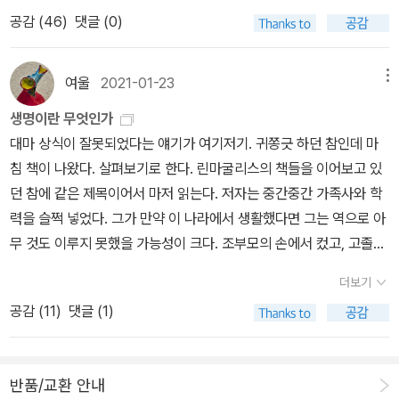
다. 매주월요일 오전(10시-12시)에 줌강의로 진행하며 구체적인 일
아니라 생명의 기능과 구조에 관한 정보임을 의미한다. 그렇게 전해
갖고 싶지만 좋은 책도 사고 싶어 고르고 고른폴 너스 『생명이란 무엇
염기 복사 오류를 일으킨다. 그리고 심지어 이를 수선하는 기능도 있
공감 (
46
)
댓글 (0)
읽고 있거나 읽은 책의 리스트가 아님 (향후에 읽을 수도 있고 아닐
정은 아래와 같다. 유료강의이며 단강 신청도 가능하다(문의 및 신청
진 정보가 단 하나의 수정란 세포에서 시작해 개체로 완성되는 발생
인가』살만 루슈디 『2년 8개월 28일 밤』어린 왕자 굿즈 산더미...에세
다. 하지만 분열의 횟수가 길어질수록 스트레스와 거친 환경에 노출
수도 있음)—
은 010-2701-0734 이영혜).로쟈와 함께하는 강제독서1강 3월 15
과정에서 유기체의 모든 구조와 기능을 구현하는 일종의 설계 도면과
이 열풍따라 굿즈 파워도 이 분야가 가장 세지요.박완서 선생님 『모래
되어 오류가능성이 높아지고 이는 다세포 생물 최대의 적인 암세포로
일_ 폴 너스, <생명이란 무엇인가> 2강 3월 22일_ 에드워드 윌슨, <
같은 역할을 한다는 점에서, 슈뢰딩거의 '유전 물질=암호 문서'라는
여울
2021-01-23
메뉴
알만 한 진실이라도』 양장본 표지는 예쁘나 삽화가 많이 아쉽습니다.
이어질수 있다. 또한 세포는 오래되면 활성산소를 발생시키는데 이는
창의성의 기원> 3강 3월 29일_ 김초엽/김원영, <사이보그가 되다>
비유는 의미심장하게 사용됐다.' [24] ' 분자 생물학 역사학자 모랑쥬
하루키의 최근 에세이집 『고양이를 버리다』 경우 얇은 책이라 책값
노화를 촉진한다. 그리고 제거되지 않은 오래된 세포는 사이토카인을
생명이란 무엇인가
4강 4월 05일_ 유시민, <나의 한국현대사 1959-2020> 5강 4월
는 이렇게 평가했다. '물리학자로서 냉철학 안목을 지닌 슈뢰딩거가
비싸다, 애독자가 호구냐 말 많았지만 삽화가 무척 아름다워서 저는
분비하는데 이것이 주변에 염증반응을 일으켜 주변 조직의 기능을 저
대마 상식이 잘못되었다는 얘기가 여기저기. 귀쫑긋 하던 참인데 마
19일_ 로널드 퍼서, <마음챙김의 배신> 6강 4월 26일_ 데이비드 브
유전자를 정보의 저장고 및 개체의 형성을 결정하는 암호로서 간주한
용서가 되었는데 이 책은 ...알라딘 서점 굿즈인 다이아몬드 왁스 타블
하시킨다. 때문에 인체는 이런 오래된 세포를 꾸준히 제거하나 이 역
침 책이 나왔다. 살펴보기로 한다. 린마굴리스의 책들을 이어보고 있
룩스, <두번째 산>(1) 7강 5월 03일_ 데이비드 브룩스, <두번째 산
그 독창성은 퇴색되지 않는다. 슈뢰딩거는 유전학자들도 감히 주장하
렛 향이 좋아 옷장 안에 넣어 두기로.에세이 사는 김에 몰아서 산다!페
시 노화, 즉 생명체가 존속을 오래함에 따라 그 기능이 저하된다. 즉,
던 참에 같은 제목이어서 마저 읽는다. 저자는 중간중간 가족사와 학
>(2)
기 어려운 '수정란의 핵은 개체의 미래 발생과 성체의 기능에 관한 모
터 한트케 『세잔의 산, 생트빅투아르의 가르침』포스터 800원.2020
인체는 상당기간은 노화를 방지하기 위해 노력하나 결국에는 이 기능
력을 슬쩍 넣었다. 그가 만약 이 나라에서 생활했다면 그는 역으로 아
든 것을 함축하는 모델을 암호화한 체계로 포함하고 있다'는 주장을
노벨문학상 텀블러(사뮈엘 베케트) 사은품 재고가 아직 남았나 봐요.
이 떨어져 노화가 되도록 설계된 것으로 죽음은 애초에 계획된 것이
무 것도 이루지 못했을 가능성이 크다. 조부모의 손에서 컸고, 고졸에
피력했다.' ' [32-33] Michel Morange (1994) A History of Mol
프루스트 관련 에세이가 자꾸 등장하고 있습니다. 프루스트 산문집
된다. 이는 애써 만들어내 생존한 생명체가 죽음으로써 얻는 진화상
다가 효모 관련 실험실 잡일을 하다가 대학교에 특채되었다는 사실.
ecular Biology (Harvard Univ. Press)국역 김광일 외(2002) 분
더보기
『어느 존속 살해범의 일기』 샀는데, 유제프 차프스키가 포로수용소에
의 이점이 충분하기에 발생하는 일이다. 첫 번째는 기존 생물체가 영
한 가지 연구에만 몰입하고 주변에서 매진하도록 배려하는 분위기는
자 생물학: 실험과 사유의 역사 +> 나란히 두고 보면 좋은 책 - An
공감 (
11
)
댓글 (1)
서 프루스트 강의를 한 내용이라는 『무너지지 않기 위하여』도 나와
구히 존속한 상태에서 다음 생명체가 태어나면 지구의 자원의 한정되
사뭇 이곳 연구실의 분위기와 문화가 다르다. 논문 저자에 숟가락 얻
dré Pichot (1999) Histoire de la notion de gène 국역 이정희
냉큼 구매. 류재화 번역가라 더 신뢰.프루스트 산문집 『어느 존속 살
어 있기에 결국 모두가 존속하고 번식할만한 식량과 생활공간이 부족
는 것을 밥먹듯이 하는 관행과 다르게 많은 역할을 했음에도 사양하
(2010) 유전자 개념의 역사- Lynn Margulis, Dorion Sagan (19
해범의 일기』는 제목은 살벌하지만 신랄하지 않습니다. 그의 글은 언
해진다는 점이다. 그래서 부모 생명체가 죽어야만 다음 생명체가 존
는 연구 습속은 차이가 많다 싶다. 이 나라에서 연구원이나 성별차이
95) What Is Life?국역 김영 (2015) 생명이란 무엇인가 - Paul N
반품/교환 안내
제나 아름답고 품위있는데, 그를 좋아하는 사람들의 글도 성향이 비
속하고 번식을 할 수 있다. 아마 자신들이 죽지 않는다면 부모개체는
는 끊임없이 끌어내리는 힘으로 작용하지 연구에 더욱 매진하게 하는