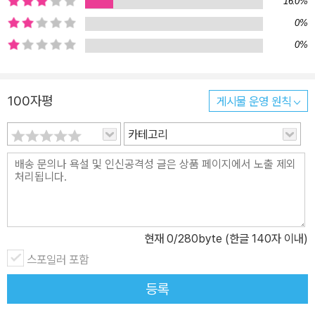
16.0%
나선 구조를 밝혀내고, 그 구조가 담고 있는 의미도 간파했다. DNA
에는 생물에 필요한 정보가 담겨 있을 뿐만 아니라, 이것은 새로운 생
0%
물이 온전하게 유전자를 물려받을 수 있도록 정확하게 복제된다. 복
0%
제 과정에서 돌연변이가 나타나기도 하지만, 우리 모두의 유전체는
아주 비슷하다. 이는 전 세계의 모든 이들이 평등하다는 중요한 사실
100자평
게시물 운영 원칙
을 드러낸다. 제3장 “자연선택을 통한 진화”에서는 생물학에서 가장
널리 알려진 개념을 설명한다. 찰스 다윈은 1859년 [종의 기원]에서
카테고리
엄청난 생물 다양성을 낳은 진화의 메커니즘으로 자연선택을 제안했
다. 번식 과정에서 생긴 돌연변이들로 인해서 생물은 다양해지며, 자
연선택은 이들 가운데 환경에 더 잘 적응한 개체가 살아남아 더 많은
자손을 남길 수 있도록 함으로써 이 형질이 자손에게 대물림되게 한
다. 이런 과정이 오랜 시간을 이어져 내려오면서 오늘날 볼 수 있는 다
현재
0
/280byte (한글 140자 이내)
양한 생물들이 생겨난 것이다. 제4장 “화학으로서의 생명”에서는 생
명에서 일어나는 화학 반응들을 토대로 생명의 활동을 추적한다. 생
스포일러 포함
명을 화학의 관점에서 바라보게 된 것은 발효 연구를 통해서였다. 발
등록
효의 기초가 되는 효소는 우리 몸뿐만 아니라 세포 대사의 토대를 이