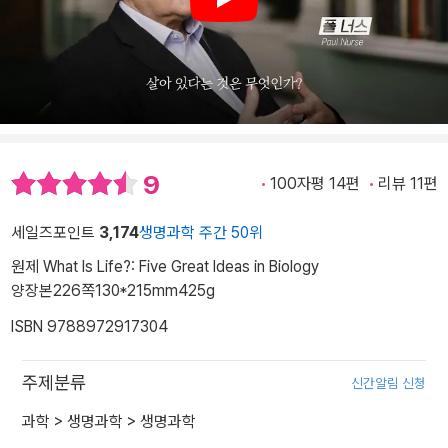
Play
9
100자평 14편
리뷰 11편
세일즈포인트
3,174
생명과학 주간 50위
원제 What Is Life?: Five Great Ideas in Biology
양장본
226쪽
130*215mm
425g
ISBN 9788972917304
주제분류
신간알림 신청
과학
>
생명과학
>
생명과학