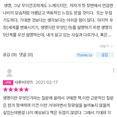
생명, 그냥 무미건조하게도 느껴지지만, 저자가 첫 장면에서 언급한
나비의 모습처럼 아름답고 역동적인 느낌도 받을 것이다. 또는 무섭
기도하다. 기대한 것보다는 생각보다는 아쉬운 점이 많다. 마지막 두
장(세계를 변화시키기, 생명이란 무엇인가)를 설명하기 위한 생명의
5단계를 우선 설명하는데, 내가 알고 있는 사실과 다르거나, 혹은 다
른 시선으로 볼 수 있는 지점은 없었다. 설명하는 5단계중 정보로서
더보기
의 생명에서는 상호작용을 강조하는데, 마지막 두 장과의 내용과 밀
공감 (
9
)
댓글 (0)
접하게 연관된다. 화엄경의 일즉다, 다즉일을 연상하게 한다. 우리
생명은 멀고 가까움이 있어도 하나의 조상에서 비롯된 것이다. 어떤
생명이건 살아 있음은 무언가 의지하며 살아 간다는 것이다. 광합성
메뉴
을 하는 식물은 독립적인 것처럼 보이지만 그들도 자체적으로 그러한
사루비아11
2021-02-17
화학적 반응이 일어나는 것이 아니지 않은가. 그런데 과학자가 스스
로 그런 이야기를 콕! 집어서 적어놓은 경우는 이번에 처음 읽는 것 같
생명이란 무엇인가라는 질문에 끌려서 구매한 책.이런 근본적인 질문
다. 어서 리처드 도킨스의 <조상이야기를> 마저 다 읽어야 할텐데
은 뭔가 정색하며 이건 이런 거야라면서 장광설을 늘어놓지 않을까
하는 생각이 문득 들었다. 생각보다 아쉬운 점이 있었던 와중에서도
싶었는데웬걸 나의 예상보다 책은 두껍지 않았다. 그래서 기대와 의
간간히 섞여져 나오는 저자의 에피소드 몇, 어떻게 하나의 세포가 알