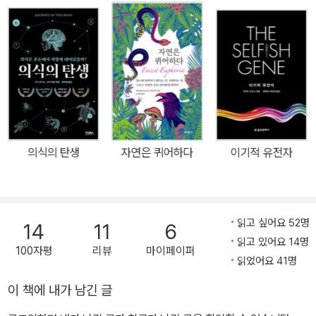
대한 5가지 개념―세포, 유전자, 자연선택을 통한 진화, 화학으로서
의 생명, 정보로서의 생명―을 토대로 삼아 생명이 무엇인지에 대한
정의를 시도한다. 이 책은 단순히 생물학의 원대한 개념들을 착실히
설명하는 데에 그치지 않고, 현장에서 과학자들이 무엇을 연구하며,
어떻게 발견의 순간을 맞이하는지 그리고 그런 성과가 어떻게 다른
분야와 유기적으로 연결되는지를 생생하게 포착하고 있다. 저자인 폴
세포 분열을 제어하는 유전자가 무엇인지를 알고 싶었고, 수많은 시
도와 우연한 행운이 겹치면서 그 유전자를 찾아냈다. 분열 효모 세포
의식의 탄생
자연은 퀴어하다
이기적 유전자
를 연구하여 얻은 성과로 노벨상을 수상한 그의 성과는 현재 유방암
치료에도 응용되고 있다. 연구 현장에서 위대한 성취를 이룬 그는 과
학자들이 어떻게 연구하는지를 독자에게 생생하게 전달할 수 있는 최
고의 적임자이자, “생명이란 무엇인가?”라는 생물학의 거대한 질문
읽고 싶어요 52명
14
11
6
에 간결한 대답을 해줄 유일한 사람이라고 할 수 있다. 또한 이 책에는
읽고 있어요 14명
100자평
리뷰
마이페이퍼
폴 너스의 자전적인 이야기도 담겨 있는데, 10대 시절에 자신이 생물
읽었어요 41명
학에 빠져든 계기, 영국 대입 시험의 프랑스어 과목에서 무려 6번이
이 책에 내가 남긴 글
나 낙제를 해서 대학에도 가지 못할 뻔했다는 이야기, 자신의 출생의