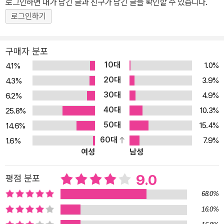
로그인하면 내가 남긴 글과 친구가 남긴 글을 확인할 수 있습니다.
비밀에 대한 충격적인 과거사 등이 등장하여, 독자에게 친근함을 선
사한다. 이 책을 읽다 보면, 노벨상 수상자이자 프랑스 대통령이 수여
로그인하기
하는 레지옹 도뇌르 훈장을 받는 등 화려한 이력을 가진 그의 인간적
인 면모를 다양하게 만날 수 있다. 주요 내용 제1장 “세포”에서는 생
구매자 분포
물학에서 기본 단위라고 할 수 있는 세포의 세계를 면밀히 검토한다.
10대
1.0%
4.1%
17세기 초 현미경이 발명된 후 로버트 훅이 처음으로 세포를 관찰했
20대
3.9%
4.3%
고, 네덜란드의 안톤 판 레이우엔훅이 연못의 물과 자신의 치아에서
30대
4.9%
6.2%
사는 작은 생물들을 관찰하면서 미생물의 세계가 처음으로 알려지게
40대
10.3%
25.8%
되었다. 이 장에서는 생명의 기본 단위인 세포와 그 기본 구성 요소들
50대
15.4%
14.6%
에 대해서 상세히 살펴본다. 제2장에서 다루는 “유전자”는 세포에서
60대
7.9%
1.6%
도 가장 핵심이 되는 존재이다. 그레고어 멘델은 자신의 수도원에서
여성
남성
완두의 교배를 지속함으로써 특정한 형질, 가령 꽃의 색깔 가운데 한
색깔은 다른 색깔에 비해서 늘 우위에 있는 듯하다는 사실을 밝혀냄
9.0
평점 분포
으로써 유전자 연구의 시작을 알렸다. 부모 세대에서 자식 세대로 전
68.0%
달되는 유전자의 진정한 새 시대를 연 것은 1953년에 이루어진 DN
16.0%
A 구조의 발견이었다. 프랜시스 크릭, 제임스 왓슨 등은 DNA의 이중