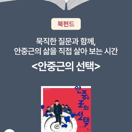
달엔 그레이 랩탑 파우치 구매. 내부가 따땃한 융털이라 노트북보다
우 짧은 부분마다 순방향으로 복제에 사슬처럼 연결해서 붙여야 한
겠지만 빼도 좋을 듯싶은 미련이 들었다.볕뉘.출근 길 라디오에서 특
내 손을 넣고 싶다ㅋ내게 어린 왕자만큼이나 많은 굿즈 아이템이 있
다. 때문에 염색체 말단까지 복제가 일어날 경우 이 부분에 짧은 사슬
강을 해서 든다. 최열 이사장이 비닐 슈트를 입고 나왔다거나 대만이
으니 그것은 피너츠!이벤트 굿즈도 아닌데 굳이 정가를 주고 산 피너
을 넣기가 어려워져 복제가 되지 않아 없어지는데 그래서 텔로미어가
페트 회수율이 95%인데 우리는 65%라거나, 비닐을 소각하는 방법
츠 참 브로치. 본전 생각해서 매일매일 하고 다녀야겠어요😚
짧아지는 것이다. 이것이 반복되면 결국 염색체가 짧아져 기능하지
에서 기후 이야기까지. 하지만 소빙하기도 있듯이 자신은 탄소배출이
않을 수 있는데 그래서 개체가 건강할 땐 이 부분에 대한 수리가 일어
식물들로 흡수가 가능하다. led로 24시간 식물팜을 하는데 어쩌구
난다. 하지만 결국 나이가 들면 이 기능이 떨어져 점점 신체기능이 약
사업가로서 급히 하지 않으면 안되어 쫓기는 느낌의 두서없는 강의에
화된다. 인간에게 노화와 관련한 유전자는 크게 세 가지가 알려져있
다가 기후위기 회의론을 슬며시 섞는다. 기후위기로 여기저기 다니지
다. GPR1, FOB1, SIR2다. GPR1은 당센서로 당이 세포주변에 있
않는 데가 없으며 하물며 그 일로 돈까지 벌면서, 관점은 아직도 정리
다는 것을 알려주는 것으로 세포는 당을 이용할 준비를 하게 된다. 이
되지 않은 채로... ...뭐하는 꼴이람.....그래 그게 내모습 같겠다. 그 꼴.
것이 망가지면 세포는 외부 영양분을 잘 쓰지 못하게 되는데 이상하
어정쩡한 그 모습들.
게도 이러면 세포는 발육이 줄고 크기도 줄지만 수명은 늘어난다. 책
노화의 종말에서는 영양분이 줄경우 세포의 수명이 늘어나는 것에 대
해 영양분의 결핍은 번식을 위한 주변 환경이 좋지 못함을 의미하고
번식을 미루기 위해 수명이 늘어나는 것으로 설명한다. 실제 영양분
부족, 추위, 가혹한 신체적 고통(운동)은 개체의 수명을 늘려준다. F
OB1은 망가지면 수명이 무려 60%가 늘어나며, SIR2는 유전자 수
뒤로가