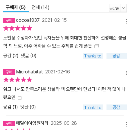
루는 거의 모든 화학 반응을 실행한다. 식물의 광합성을 담당하는 엽
구매자 (5)
전체 (14)
록소 또한 효소이고, 우리 몸 안에서 음식물의 소화와 흡수를 돕는 것
도 효소이다. 세포는 생명을 유지하기 위해서 수천 가지 화학 반응을
cocoa1937
2021-02-15
메뉴
끊임없이 일으키는데, 세포 안에서 동시에 일어나는 이 다양한 화학
반응들은 구획화를 통해서 고도로 조직되어 있다. 화학 반응에 필요
노벨상 수상자가 일반 독자들을 위해 최대한 친절하게 설명해준 생물
한 에너지는 미토콘드리아에서 얻는다. 미토콘드리아에서 생성되는
학 책 느낌. 아주 어려울 수 있는 주제를 쉽게 푼듯
ATP는 생명의 보편적인 에너지원이다. 제5장 “정보로서의 생명”은
공감 (
2
)
댓글 (0)
주변 환경으로부터 정보를 모아서 생명이 어떤 목적을 가지고 행동을
한다는 점을 피력한다. 정보 처리는 생명의 모든 측면에 배어 있다. D
Microhabitat
2021-02-16
NA의 구조는 생명의 정보를 보관하는 안정적이고 효율적인 저장소
메뉴
역할을 한다. 정보가 생명을 이해하는 열쇠임은 유전자가 조절되는
읽고 나서도 만족스러운 생물학 책 오랜만에 만났다! 이런 책 많이 나
양상을 통해서도 확연하게 알 수 있다. 우리의 뇌, 피부, 콩팥의 세포
왔으면
들은 동일한 유전자를 가지고 있지만, 뇌에서는 뇌를 구성하는 유전
공감 (
1
)
댓글 (0)
자만 켜지고 다른 유전자들은 꺼지며, 다른 부위에서도 마찬가지이
다. 각자의 역할에 맡는 유전자를 켜고 끔으로써 생명은 동일한 유전
메탈이여영원하라
2025-09-28
자 집합으로도 다양한 일들을 해낼 수 있는 것이다. 생명을 정보의 관
메뉴