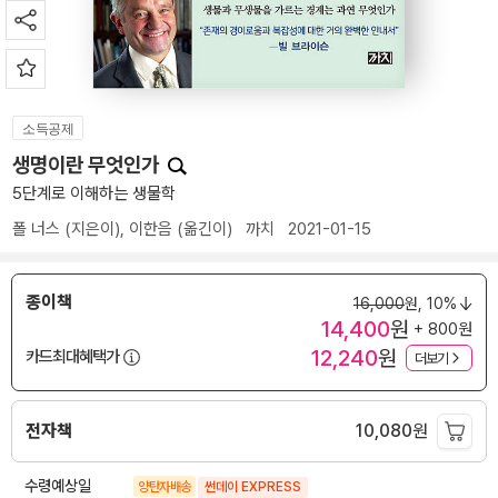
소득공제
생명이란 무엇인가
5단계로 이해하는 생물학
폴 너스
(지은이),
이한음
(옮긴이)
까치
2021-01-15
종이책
16,000
원,
10%
14,400
원
+ 800원
12,240
원
카드최대혜택가
더보기
전자책
10,080
원
수령예상일
양탄자배송
썬데이 EXPRESS