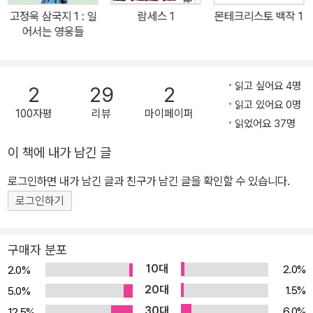
이들 마음속에서 분노가 휘몰아치며 폭발적인 에너지를 만들어 낸다.
고정욱 삼국지 1 : 일
람세스 1
몬테크리스토 백작 1
“불행을 분배해서 평등한 세상을 만들겠어.” 기상천외한 평등 기계를
어서는 영웅들
만들다! 아이들이 행동한다! 습관적으로 의욕을 잃고 축 늘어지곤 했
던 아이들이지만 이번엔 달랐다. 마르탱과 프레드는 교장 선생님과
정면 승부하며 보나세라 선생님을 두둔하는 편지를 쓴다. 그리고 에
읽고 싶어요 4명
2
29
2
르완은, 불행을 평등하게 나눠 주는 기계를 발명한다. 불행의 늪에서
읽고 있어요 0명
100자평
리뷰
마이페이퍼
허우적대던 애들의 고통을 돈 많고 인기 좋고 아프지도 않고 성적도
읽었어요 37명
좋은 아이들, 부모님이 죽지도 않았고 실업자가 되는 일도 없는 아이
이 책에 내가 남긴 글
들, 어딜 가나 느긋한 그 아이들에게 좀 덜어 준다면 세상은 좀 더 공
로그인하면 내가 남긴 글과 친구가 남긴 글을 확인할 수 있습니다.
평해질 테니까. 에르완이 ‘평등 기계’의 빨간 단추를 누르자 기계가 웅
웅 소리를 내며 학교 원래의 균형을 조금씩 깨뜨리는데…. 아이들은
로그인하기
정의를 실현하고 행복을 되찾을 수 있을까? 곳곳에 숨은 부적응자 클
럽 아이들에게 전하는 마르탱 파주 특유의 성장에 대한 열쇠 “정말 재
구매자 분포
미있는 걸 만들어 내는 애들은 언제나 괴짜인 녀석들이지.” ‘평등 기
10대
2.0%
2.0%
계’가 만들어지고 작동되는 가운데, 작가는 아이들이 어떻게 자신의
20대
1.5%
5.0%
아픔을 치유하며 한 단계 성숙해 가는지 보여 준다. 마르탱 파주는 어
30대
6.0%
12.5%