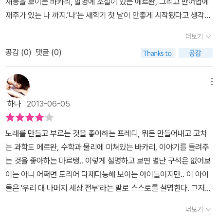
재능을 보이는 바카리, 발명에 소질이 있는 에르완, 그리고 반어법에
는 외적인 모습이 다른 사람들과 달라서 부적응자 클럽의 회원이 셈
책을 추천하고 싶다.
재주가 있는 나 까지.'나'는 새학기 첫 날이 안좋게 시작됬다고 생각하
이다. 그리고 이 아이들에게 연이어 발생하는 불행이 참 안타깝게 느
지만, 보나세라 선생님을 보고 이내 생각이 바뀐다. 열정적인 선생님
껴진다. 불량학생들로부터 폭행을 당한 에르완이 왜 불행은 자신에게
더보기
의 모습에 나는 싫어했던 수학에 흥미가 생긴다. 이렇게 행복한 날들
만 일어나는지에 대해 생각하다가 결국 천재적인 발명가 기질을 발휘
공감 (
0
)
댓글 (0)
이 지나고 부적응자 클럽 회원들에게 불행이 찾아온다. 바로 에르완
해 불행을 평등하게 나누는 기계를 발명하겠다고 한다. 그저 자신들
이 질 나쁜 아이들에 의해 폭행당한다. 그 사건으로 인해 넷은 모두 상
에게 일어나는 불행을 조그만 나누어서 모두가 평등해지게 하겠다는
처를 받는다. 불행이 몰려오듯 바카리의 아빠가 해고 당한고 음주문
메뉴
좋은 취지(?)에서 시작한 일이 의외의 결과를 불러 일으키면서 아이
제와 선생님의 교육 방식 탓에 보나세라 선생님이 정칙 처분을 받게
들은 고민하게 된다. 남들에게 일어나는 불행에 과연 자신의 처음 생
하나
2013-06-05
된다. 그 사실을 알게 된 에르완은 우리들만 불행하다며 분노하고, 절
각대로 마음이 편안하지도 행복하지도 않은 것이다. 사람들은 자신에
망한다. 에르완은 평소와 달라진 모습과 함께 '평등기계'를 만들기 시
게 닥치는 불행에 왜 나만 이런 일을 당해야 하냐고 절규하고 눈에 보
노래를 만들고 부르는 것을 좋아하는 프레디, 뭐든 만들어내고 고치
작한다. 불행을 평등하게 나누어주는 기계. 나머지 셋은 그런 에르완
이지 않는 그 누군가를 비난한다. 그리고 에르완과 같은 생각을 할 수
는 과학도 에르완, 수학과 물리에 미쳐있는 바카리, 이야기를 들려주
을 걱정스러워하고, 그 기계를 만든 이후 행운의 여신이 함께 하던 아
도 있을 것이라고 생각한다. 하지만 정작 그렇게 되었을때 마냥 행복
는 것을 좋아하는 마르탱.. 이렇게 설명하고 보면 별난 구석은 없어보
이들에게 사고가 생긴다. 나머지 셋은 점점 반대하기 시작하고 평등
하지는 않을 것이란 생각이 든다. 나의 불행이 진짜 그 사람에게 가서
이는 아니 어쩌면 도리어 다재다능해 보이는 아이들이지만.. 이 아이
기계로 인해 클럽은 서먹해지기 시작한다. 급기야 에르완은 평등기계
나의 불행을 그 사람이 겪는다는 것에 오히려 불행해지지 않을까 싶
들은 '우리 대 나머지 세상 전부'라는 말로 스스로를 설명한다. 그저
를 교장실에 설치하고, 나는 에르완을 점점 믿지 못하게 된다는 생각
은 마음이 든다. 누구라도 생각해 볼 만한 이야기이지만 재미있게 그
조금 별난 성격이나 특이한 옷차림을 하고 있다는 이유로 괴롭힘을
에 두려워 한다. 결국 나는 심리치료사에게 가서 이 문제를 상담하고,
더보기
리고 교훈 역시도 잘 전달하고 있는 책이라고 생각한다.
받고 있기 때문이다. 생각해보면 왕따라는 것은 그렇다. 그저 조금 다