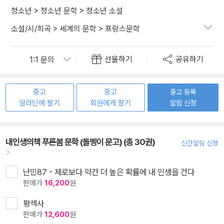
청소년
>
청소년 문학
>
청소년 소설
소설/시/희곡
>
세계의 문학
>
프랑스문학
선물하기
공유하기
중고
중고
중고 등록
알라딘에 팔기
회원에게 팔기
알림 신청
내인생의책 푸른봄 문학 (돌멩이 문고) (총 30권)
신간알림 신청
난민87 - 제로보다 약간 더 높은 확률에 내 인생을 건다
판매가
16,200
원
평섹사
판매가
12,600
원