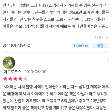
간관계가 좋지 않은 사람, 아픈 사람들이 똑같아지는 것이다. 좋은 점
이 벌어지기 시작합니다.마르탱은 에르완의 계획을 막기위해 나서며
건 자신이 내뱉는 그냥 한 (?) 소리까지 기억해줄 수 있는 친구가 생
도 있겠지만 과연 그것이 행복이라고 할 수 있을까? 힘든 것에서도
네명의 친구들은 이 소동을 통해 행복과 불행을 평등하게 나누어 주
길 나이라는 것이다. 친구들과 투닥거리는 것으로만 보이던 아이들은
나름 얻어지는 교훈이 있고, 그것을 힘으로 앞으로 더 나아가는 의지
는게 있다는 것을 알게 됩니다. 괴짜들을 인정하지 않는 건 전세계 어
자기들과 잘 맞는 친구를 스스로 고르기 시작한다. 그렇게 해서 아
를 다질 수도 있다. 또한 행복과 불행이란 것은 어떻게 받아 들이고,
디에서나 마찬가지 인듯합니다. 세상은 항상 괴짜들이 변화 시켜왔는
이들은 부모님과 선생님들의 사랑이 때로는 이미 만들어놓은 기준에
느끼느냐에 따라 강도가 달라진다. 공평하게 나눠진다고 해도 받아
데 말이죠. 이 책을 통해 나와는 다른 친구들을 이해할 수 있는 시간이
따라 기우뚱하게 움직일 수도 있다는, 또 신이 주시는 공평한 사랑과
들이는 사람에 따라 차이가 있을 것이다. 크게 달라진 것은 없다고 해
더보기
되었으면 좋을듯합니다.
공평한 기회는 드물수도 있다는, 자신이 어쩌면 평범한 다른 아이들
도 의욕 없던 삶에 새로운 탄력이 생기고, 아이들은 다른 사람이 불행
공감 (
0
)
댓글 (0)
에게 인기인으로 둘러싸이지 못할 수도 있다는 커다란 충격을 이겨
하다고 해서 내가 행복해지는 것은 아니란 것을 깨닫게 되었다.
낼 힘을 그 친구를 통해 얻게 된다. 혼자선 아무리 재미있는 것도, 재
미없는 것도 심심하기만 할 텐데 친구들과 함께 하면서 그 모든 일은
메뉴
코믹이거나 비극인 드라마가 되게된다. 낙엽이 굴러가도 같이 웃어
아트로포스
2013-06-09
줄 수 있는 이가 있기에 우리를 비추는 햇살이 더 눈부신 것이고, 실
연의 아픔을 나누려 엉뚱한 짓을 하는 친구들이 있기에 빨리 웃음을
<더러운 나의 불행 너에게 덜어줄게> 라는 다소 심각한 제목과 어두
찾을 수 있는 것이고, 혼자라는 울적한 생각에 돌아보면 언제나 손벌
운 배경에 혹시 내 아이에게 읽히기 어려운 책은 아닐까 라고 생각했
리고 기다리는 친구가 있기에 그 시간을 '그랬지!!'라는 추억으로 기
었는데 완전히 기우였다. 딱 초등학교 6학년이나 중학교 2학년정도
억하게도 된다. 물론 부모인 나 역시 아이들에게 따뜻한 손을 내밀고
까지 읽히기 좋은 책이었고 정말 재미있고 좋은 내용이었다. 처음엔
싶지만 그들의 눈높이로 바라 봐지지 않는 세상은 가슴으로 하는 이