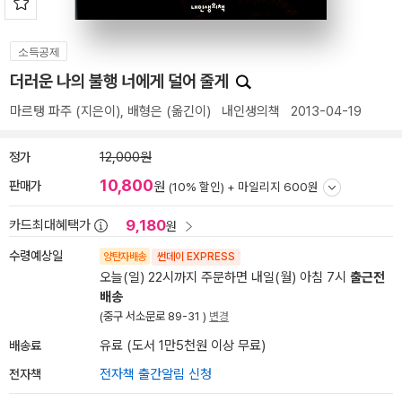
소득공제
더러운 나의 불행 너에게 덜어 줄게
마르탱 파주
(지은이),
배형은
(옮긴이)
내인생의책
2013-04-19
정가
12,000원
10,800
판매가
원
(10% 할인) +
마일리지 600원
9,180
카드최대혜택가
원
수령예상일
양탄자배송
썬데이 EXPRESS
오늘(일) 22시까지 주문하면 내일(월) 아침 7시
출근전
배송
(중구 서소문로 89-31 )
변경
배송료
유료 (도서 1만5천원 이상 무료)
전자책
전자책 출간알림 신청