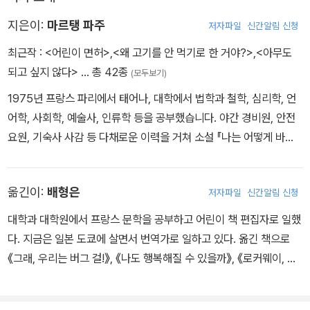
아픔을 어딘가에 꺼내 놓고 싶지만 좀처럼 용기가 나지 않는 이들에
게 권하고 싶다.
지은이:
마르탱 파주
저자파일
신간알림 신청
최근작 :
<어린이 면허>
,
<왜 고기를 안 먹기로 한 거야?>
,
<아무도
되고 싶지 않다>
… 총 42종
(모두보기)
1975년 프랑스 파리에서 태어나, 대학에서 법학과 철학, 심리학, 언
어학, 사회학, 예술사, 인류학 등을 공부했습니다. 야간 경비원, 안전
요원, 기숙사 사감 등 다채로운 이력을 거쳐 소설 『나는 어떻게 바보
가 되었나』로 작가로 데뷔했습니다. 그동안 성장소설 『나는 아무 생
각이 없다』, 『더러운 나의 불행 너에게 덜어줄게』, 『숨은 용을 보여주
옮긴이:
배형은
저자파일
신간알림 신청
는 거울』을 비롯해, 동화 『채소 동물원』 등 많은 책을 펴냈습니다. 지
은이 홈페이지와 SNS 주소 www.martin-page.fr www.monstr
대학과 대학원에서 프랑스 문학을 공부하고 어린이 책 편집자로 일했
ograph.com www.facebook.com/martinpage1975 twitter.
다. 지금은 일본 도쿄에 살면서 번역가로 일하고 있다. 옮긴 책으로
com/mrtnpage www.monstroveganes.monstrograph.com
《그래, 우리는 버그 걸!》, 《나도 행복해질 수 있을까》, 《로커웨이, 이
토록 멋진 일상》 등이 있다.