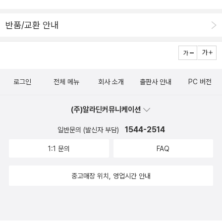
용이다. 필립로스와 슈테판 츠바이크의 소설도 물론 소장용이다. 잘
참고 있다. ^^ <사려던 책이지만 빌렸다가 안 사길 잘했다고 생각한
반품/교환 안내
책> <러시아 문학의 맛있는 코드>는 공들여 만든 책이고 가치가
충분히 있는 책이지만 일단 내가 음식 이야기를 정말 싫어하는구나
싶은 생각을 들게 했다. <사생활의 천재들>은 이전의 인터뷰책과 큰
차이를 못 느끼겠다. <잔혹한 왕과 가련한 왕비>는 컨셉 이외에는 어
로그인
전체 메뉴
회사 소개
출판사 안내
PC 버전
떤 의미를 찾지 못했다. <책인시공>은 기대를 많이 했는데 문득 좋았
던 페이지도 있었지만 사진만큼 글이 좋다는 생각은 못했다. 이건 모
(주)알라딘커뮤니케이션
두 나의 개인적인 생각이다. <사서 볼 걸 하고 빌린 걸 후회한 책>
<강맨당>과 <유럽의 교육>은 정말 좋게 읽었다. 읽는 내내 '사서 봐
1544-2514
일반문의 (발신자 부담)
야 하는데 ㅠㅠ'하며 아쉬워하며 읽었으나 읽다가 멈출 수가 없어 다
1:1 문의
FAQ
읽어버린 덕분에 결국 사지 못했다. 김충규 시인의 <라일락과 고래와
내 사랑>은 죽음의 냄새가 많이 나서 사실 좀 우울할 수는 있는데 시
중고매장 위치, 영업시간 안내
가 좋다. <느림보 마음>은 다 읽지 못하고 용감하게 접었다. 나중에
사서 읽으려고.. 다행이다! <이번에 참지 못하고 빌린 책> <각하,
문학을 읽으십시오>는 사실 몇 달 째 장바구니에서 헤매고 있다. 매