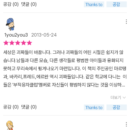
이 기계에는 아무것도 없다는 말을 듣는다. 그 다음 날, 교장이 교통사
공감 (
0
)
댓글 (0)
르다는 이유가 한 사람의 인생을 파멸로 몰아넣는 비극의 원인이 되
고를 당하고 에르완은 충겨을 받고 반성했다. 클럽은 다시 화해하고
는 것이다. 세상과 자신들 사이의 공간을 분리하기 위해서인지 공터
완벽해졌다. 학교 생활은 다시 시작되고 나는, '우리'에게는 부적응자
에 자신들만의 은신처를 만들기도 하는 아이들은.. 그런 노력도 무색
메뉴
클럽이 가장 어울린다고 느낀다.공부도 잘 못하고 아이들과 잘 어울
하게 불행속으로 끌려들어간다. 그 불행속에서 마르탱은 '무기력에
리지도 못하는 부적응자 클럽. 자칫하면 지루해질 수 있는 소재를 독
1you2you3
2013-05-24
찌들어 더욱 심해진 슬픔'을 갖게 되는데.. 책을 읽는 내내 이 표현이
특한 어법으로 톡톡튀게 잘 표현한 것 같다. 특히 '평등기계'라는 기계
참 가슴에 와 닿았다. 아이들은 스스로를 무기력하다고 느낄수 밖에
의 아이디어가 굉장히 새로웠다. <나는 어떻게 바보가 되었나>, <아
세상은 괴짜들이 바꿉니다. 그러나 괴짜들의 어린 시절은 쉽지가 않
없었을 것이다. 아니 어른이 되어도 그런 감정들에 쉽게 빠져들게 된
마도 사랑 이야기>의 저자이기도 한 마르탱 파주는 우리 할아버지가
습니다.남들과 다른 모습, 다른 생각들로 평범한 아이들과 융화되지
다. 마르탱은 그런 상황을 슬픔과 포기라는 독에 중독되어 가는 시간
사시는 파주와 이름이 같아서 친근하게 느껴지는 프랑스의 작가이다.
못하고 무리속에서 튕겨나오기 마련입니다. 이 책의 주인공인 마르탱
으로 표현하지만 사실.. 어른이 된다고 해서 그런 것들을 쉽게 받아들
게다가 1975년 생이면, 엄마하고도 띠가 같다는 사실이 더 재미있게
과, 바카리,프레드,에르완 역시 괴짜들입니다. 같은 학교에 다니는 이
일 수 있는 것은 아니다. 그리고 에르완은 자신의 분노를 '불평을 평등
느껴진다. 마르탱 파주는 프랑스의 젊은이들에게 뜨거운 사랑을 받는
들은 '부적응자클럽'멤버로 자신들이 평범하지 않다는 것을 이상하게
하게 나눠주는 기계'를 만드는 것으로 표출해낸다. 사실 그 기계가 등
작가라고 한다.2013.5.26.(일) 이지우(중3)
여기지 않은 친구들입니다.바카리는 수학과 물리에 미쳐있으며, 프레
장하자 나 역시 마르탱처럼 그 기계가 작동하기를 은근히 바라기도
더보기
드는 전자기타를 치고 노래를 만드는 재주가 있으며, 에르완은 뭐든
했다. 생각해보면.. 행복이 넘쳐나 온 세상이 행복해지길 바라는 것보
공감 (
0
)
댓글 (0)
지 기가 막히게 만들어 내는 발명가이며, 마르탱은 특별히 눈에 띄는
다.. 불행을 나누어 좀 더 평화로운 세상을 만들어보는 것이 좀 더 현
재주가 없지만 상상력이 풍부하고 참신한 아이디어를 떠올리는 취미
실성 있고 쉬워 보이지 않는가? 하지만 문제는.. 대부분의 사람들이
가 있는 친구들입니다.이들은 옷차림이나 별난 성격 때문에 자주 다
메뉴
다른 사람들이 행복한 모습을 보며 함께 행복해할수는 있지만, 남들