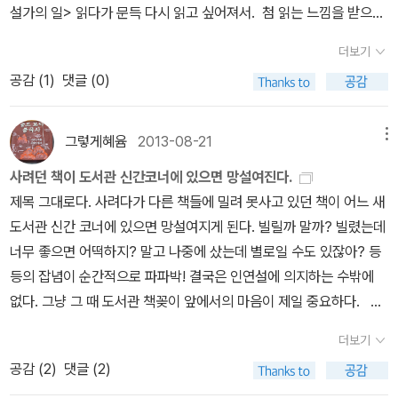
해 준 것들은 정말 이들이 오히려 다른 아이들을 평범하게 만드는 뛰
설가의 일> 읽다가 문득 다시 읽고 싶어져서. 첨 읽는 느낌을 받으며
디 있는지를 물어보고 있는 듯하다. 누구는 없었겠는가? 세상의 불
어난 아이들임을 시사한다. 헌데 왜 세상은 이런 사람들을 엉뚱하다
읽음 oTL
평등한 기회, 사랑, 그리고 행복을 느끼지 않은 때가 말이다. 하지만
더보기
며 혹은 괴상하다며 멸시하고 이상한 눈으로 보는 걸까. 스티브 잡스
그 때 그 때 우리는 우리 맘을 너무 잘 아는 엉뚱한 그 아이가 있어 그
공감 (
1
)
댓글 (0)
나 스티븐 스필버그같은 사람들은 모두 이런 아이들 같은 어린시절을
시기를 잘 넘겼고 그래서 참 행복했었구나 싶다. 부적응자 클럽에 어
보냈다. 주어진 정규수업에만 길들여지지 않은 자신들만의 아지트에
울린다는 아이들의 106쪽이라는 짧은 이야기 사이사이에서 아이들
서 무언가를 끊임없이 만들고 실험했던..어느 날, 에르완이 자신을 벼
그렇게혜윰
2013-08-21
메뉴
은 어떨까, 그리고 나는 어땠지 라는 생각을 해보게 된다. 우리는 성
르던 아이들에게서 얻어 맞고 병원에 입원한 후로 조금씩 이들의 친
장한다. 그러면서 부모님들이 전혀 갈피를 잡지 못하고 있다는 것을,
사려던 책이 도서관 신간코너에 있으면 망설여진다.
구 관계도 그 무엇도 조금식 틀어져간다. 늘 집에서만 지내던 마르탱
선생님들이 피곤하고 불행하다는 것을 알아차리게 된다. 이런 상황에
제목 그대로다. 사려다가 다른 책들에 밀려 못사고 있던 책이 어느 새
의 아버지는 정장을 차려입고 교장선생님을 만나러 가고 아들과 아들
서는 어른이 되고 싶어질 수 가 없다. p.65 살다 보면 때로 기쁨을 느
도서관 신간 코너에 있으면 망설여지게 된다. 빌릴까 말까? 빌렸는데
친구들에게 심상치 않은 일들이 일어나는 것을 알고 이제 아들에게
끼는 순간이 있다. 우리가 스스로 기쁨을 만들어 낼 때 그 기쁨은 더욱
너무 좋으면 어떡하지? 말고 나중에 샀는데 별로일 수도 있잖아? 등
관심을 갖고 드디어 아버지로서의 본연의 모습에 돌아오게 된다. 심
커진다. 완전히 쓸모없는 것은 없다. p.101
등의 잡념이 순간적으로 파파박! 결국은 인연설에 의지하는 수밖에
각한 왕따나 심각한 상황으로 어둡게 아이들에게 권하기 어려운 청소
없다. 그냥 그 때 도서관 책꽂이 앞에서의 마음이 제일 중요하다. <
년소설이 아니고 재기발랄하면서도 좋은 메세지를 전해주기에 우리
사려던 책이고 신간 코너에 있지만 꾹 잘 참고 있는 책> <우주를 느
딸에게 바로 읽혔다. 아이의 반응도 나와 비슷하다. 얇아서 책을 지루
더보기
끼는 시간>은 선 채로 몇 장 펼쳐봤는데 이 책은 무조건 사야한다는
해 하는 아이들도 금방 읽을 수 있는 정말 좋는 청소년소설이다. 마르
공감 (
2
)
댓글 (2)
마음이 들어서 얼른 마음을 다잡고 다시 책꽂이에 넣어두었다. 소장
탱 파주의 다른 책들도 기대가 된다.