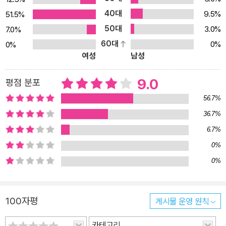
른들의 위선과 왜곡된 교육, 세상의 폭력과 부조리를 신랄하게 풍자
40대
9.5%
51.5%
하면서도, 이야기 여기저기에 대안이라고 생각하는 ‘아름다운 것’들
50대
3.0%
7.0%
을 심어 놓는다. 예컨대 지루할 것만 같았던 수학의 재밌는 본질이라
60대
0%
0%
든가 옳다고 믿는 것을 향해 행동하는 것, 친구가 잘못되는 것을 막으
여성
남성
려는 우정의 힘 그리고 조언을 구할 수 있는 믿음직한 어른의 존재 같
은 것들을 말이다. 아이들은 기계가 작동하기 시작하자 세상의 다른
9.0
평점 분포
국면을 깨닫는다. 다 가진 것만 같았던 그 애들도 나름의 불행과 고초
56.7%
를 안고 있다. 부적응자 클럽 아이들은 자신들 외의 타인의 삶에도 관
36.7%
심을 두게 됨으로써 연대감과 책임 의식이 생겨났다. 그리하여 세상
6.7%
과 화해하고 세상을 변화시킬 힘을 얻었다. 자신을 온전히 받아들이
고 미래에의 희망을 가질 수 있었다. 작가가 마르탱 아빠의 목소리를
0%
빌어 말한, 불공평해 보이는 세상을 살아가는 한 가지 힌트처럼 아이
0%
들에겐 그리고 우리 모두에겐 ‘시간’이라는 무기가 있으니깐. 세상에
완전히 쓸모없는 것이란 없다. 버려진 공터를 살려낸 것처럼 아이들
100자평
게시물 운영 원칙
은 스스로 기쁨과 행복을 만들 수 있음을 이제는 안다. 삶은 다시 시작
된다. 지금부터는 다른 시선으로. 아무도 나의 편이 되어 주지 않는다
카테고리