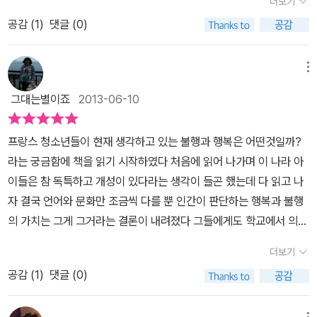
더보기
지 않는 발명품이지만. 원제는 ‘부적응자 클럽’이다. 4명의 중학생이
공감 (
1
)
댓글 (0)
주인공이다. 나, 바카리, 프레드, 에르완. 이들은 언제나 함께 몰려다
닌다. 바카리는 수학과 물리에 미쳐 있고, 프레드는 전자 기타를 치고
노래를 만들고, 에르완은 뭐든지 기가 막히게 만들어낸다. 그럼 나
메뉴
는? 사실 여기에 대해서는 별다른 내용이 없다. 하지만 이야기를 이
그대는별이죠
2013-06-10
끌어나가고 가장 능동적으로 사건에 대처하고 친구를 진심으로 걱정
하는 아이다. 연애 활동에 대한 이야기를 보면 ‘나’도 결코 평범한 학
프랑스 청소년들이 현재 생각하고 있는 불행과 행복은 어떤것일까?
생은 분명 아니다. 민감한 사춘기의 소년들에게 자신을 둘러싼 환경
라는 궁금함에 책을 읽기 시작하였다 처음에 읽어 나가며 이 나라 아
의 변화는 대단한 일이다. 그 일들이 부적응자 클럽의 가족들에게 일
이들은 참 독특하고 개성이 있다라는 생각이 들곤 했는데 다 읽고 나
어난다면 더욱. 그것도 불행이라면. 나의 아버지는 엄마의 죽음 후 우
자 결국 언어와 문화만 조금씩 다를 뿐 인간이 판단하는 행복과 불행
울증에 빠져 있었다. 이후 인터넷 미팅 사이트 만남 후 조금 벗어난 듯
의 가치는 그게 그거라는 결론이 내려졌다 그들에게도 학교에서 의식
하지만 일반적인 아버지의 모습을 보여주지 못하고 있다. 에르완은
하는 시선에 의해 자신의 가치를 높게 혹은 낮게 스스로 판단하기도
갑자기 알 수 없는 누군가에게 폭행을 당한다. 이 때문에 불행을 평등
더보기
하고 또 가정에서 부모에 의해 판단되는 자기 자신에 대해 스스로 우
하게 나눠주는 기계를 발명한다. 바카리네 아빠는 일자리를 잃는다.
공감 (
1
)
댓글 (0)
울해 하기도 즐거워 하기도 하는 평범한 청소년기의 아이들 즉 성인
이런 불행들이 계속해서 일어난다면 누구나 생각이 좋지 않는 쪽으로
으로 변해가는 시기에 놓인 인간 그 이상도 이하도 아닌 것이였다
일
흘러갈 것이다. 학교란 사회가 필요로 하는 인간을 만들어내는 공간