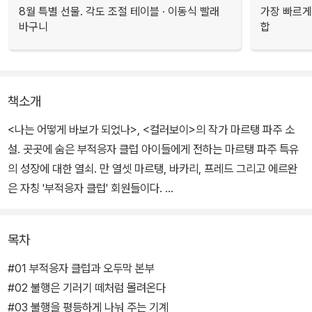
8월 특별 선물. 각도 조절 테이블 · 이동식 빨래
가장 빠르게
바구니
합
책소개
<나는 어떻게 바보가 되었나>, <컬러보이>의 작가 마르탱 파주 소
설. 곳곳에 숨은 부적응자 클럽 아이들에게 전하는 마르탱 파주 특유
의 성장에 대한 열쇠. 만 열셋 마르탱, 바카리, 프레드 그리고 에르완
은 자칭 '부적응자 클럽' 회원들이다.
5년 전 엄마를 여의고, 그 슬픔에 알코올 중독이 된 아빠와 둘이 사는
목차
마르탱은 한 시간 만에 끝나버린 첫사랑이 1년이 지난 지금도 아프다.
바카리는 너무 똑똑해서 사람들을 짜증나게 하고, 프레드는 전자 기
#01 부적응자 클럽과 오두막 본부
타를 치며 머리가 초록빛이다. 천재발명가 에르완은 늘 우아한 정장
#02 불행은 기러기 떼처럼 몰려온다
차림의 청소년이다. 남들과 다르다는 이유로 조롱받는 부적응자 클럽
#03 불행을 평등하게 나눠 주는 기계