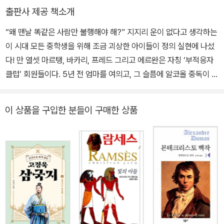
출판사 제공 책소개
“왜 맨날 똑같은 사람만 불행해야 해?” 지지리 운이 없다고 생각하는
이 시대 모든 중학생을 위해 조금 괴상한 아이들이 정의 실현에 나섰
다! 만 열셋 마르탱, 바카리, 프레드 그리고 에르완은 자칭 ‘부적응자
클럽’ 회원들이다. 5년 전 엄마를 여의고, 그 슬픔에 알코올 중독이 된
아빠와 둘이 사는 마르탱은 한 시간 만에 끝나버린 첫사랑이 1년이 지
난 지금도 아프다. 바카리는 너무 똑똑해서 사람들을 짜증나게 하고,
이 상품을 구입한 분들이 구매한 상품
프레드는 전자 기타를 치며 머리가 초록빛이다. 천재발명가 에르완은
늘 우아한 정장 차림의 청소년이다. 남들과 다르다는 이유로 조롱받
는 부적응자 클럽 아이들은 그렇게 세상으로부터도 소외되어 있다.
그러던 어느 날 에르완이 놈들로부터 두들겨 맞았다. 그저 좋은 먹잇
감이라는 이유로 말이다. 친구가 당한 이유 없는 폭력에 나머지 세 친
구도 엄청난 충격을 받는다. 불행은 기러기 떼처럼 몰려들어, 바카리
네 아빠가 해고되고 아이들이 믿고 따르는 보나세라 선생님마저 학교
에서 잘릴 위기에 처한다. 왜 세상은 우릴 그냥 내버려두지 않지? 아