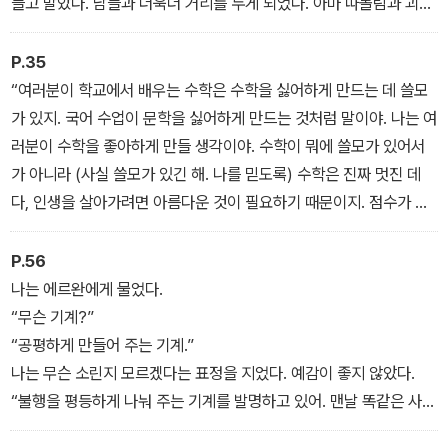
들고 말았다. 남들과 더욱더 거리를 두게 되었다. 아마 따돌림과 괴롭
힘은 더 심해질 것이다. 자, 인생의 악순환에 접어드신 것을 환영합니
다.
P.35
“여러분이 학교에서 배우는 수학은 수학을 싫어하게 만드는 데 쓸모
가 있지. 국어 수업이 문학을 싫어하게 만드는 것처럼 말이야. 나는 여
러분이 수학을 좋아하게 만들 생각이야. 수학이 뭐에 쓸모가 있어서
가 아니라 (사실 쓸모가 있긴 해. 나를 믿도록) 수학은 진짜 멋진 데
다, 인생을 살아가려면 아름다운 것이 필요하기 때문이지. 점수가 좋
든 말든 그건 중요하지 않아. 그렇게 될 거야. 나는 여러분이 문제를
해결하면서 기쁨을 느낄 수 있다는 걸 알았으면 좋겠어.”
P.56
나는 에르완에게 물었다.
“무슨 기계?”
“공평하게 만들어 주는 기계.”
나는 무슨 소린지 모르겠다는 표정을 지었다. 예감이 좋지 않았다.
“불행을 평등하게 나눠 주는 기계를 발명하고 있어. 맨날 똑같은 사람
만 불행하지 않도록 말이지.”