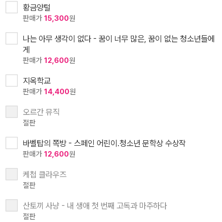
황금양털
판매가
15,300
원
나는 아무 생각이 없다 - 꿈이 너무 많은, 꿈이 없는 청소년들에
게
판매가
12,600
원
지옥학교
판매가
14,400
원
오르간 뮤직
절판
바벨탑의 쪽방 - 스페인 어린이.청소년 문학상 수상작
판매가
12,600
원
케첩 클라우즈
절판
산토끼 사냥 - 내 생애 첫 번째 고독과 마주하다
절판