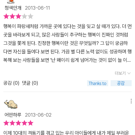
른 아이들의 놀림 거리가 됩니다. 하지만 네명의 친구들은 서로를 잘
이 불행한 모습을 보며 자신이 행복해 질 수는 없다는 것에 있다. 그리
청색안개
2013-06-11
이해하며 언제나 함께 합니다.마르탱은 세상에서 가장 싫어하는 수학
고 에르완 역시 보통 사람의 생각을 갖고 있는 청소년이다. 짧은 단편
선생님이 출산휴가를 갔기에 수학 없는 학교 생활을 만끽하리라 생각
이고 큰 활자를 사용하고 있어서.. 쉽게 읽어내려간 책이지만 책을 읽
행복이 파랑새처럼 가까운 곳에 있다는 것을 잊고 살 때가 있다. 더 먼
하며 학교에 갔는데 평범함과는 거리가 먼 수학 선생님이 온걸 알게
고나서도 여운이 남아 계속 생각하게 만들었다. 뭐랄까.. 나는 세상에
곳을 바라보게 되고, 많은 사람들이 추구하는 행복이 진짜인 것처럼
됩니다.야구모자를 쓰고 수염은 덕수룩 하며 술 냄새를 심하게 풍기
서 누구나에게 공평하게 주어지는 것은 시간뿐이라고 늘 생각해왔다.
그것을 쫓게 된다. 진정한 행복이란 것은 무엇일까? 그 답이 궁금하
며 수업을 하는 괴짜 선생님이다. 마르탱이 보기에 선생님은 비범해
하지만 이 책을 읽고나서.. 어쩌면 시간이 사람을 공평하게 만들어주
다면 자신을 들여다 보면 된다. 가끔 별 다른 노력 없이도 성공하며 행
보였다. 수학에 흥미를 불러일으킨 선생님이라 반가워 하며 부정응자
는 유일한 것이 아닐까 하는 생각이 들었다.
복해 보는 사람들을 보면 '난 왜이리 쉽게 넘어가는 것이 없이 늘 이럴
클럽의 명예회원으로 모시지만 술냄새를 풍기고 교육방식도 정도를
까?' 한탄이 절로 나올 때도 있다. 소소한 것에 느끼는 만족감이라는
벗어났다고 정직처분을 받게 됩니다.마르탱과 프레드는 선생님의 정
더보기
것이 모두가 추구하는 행복한 삶인지도 모른다. '더러운 나의 불행 너
직처분은 옳지 않다고 편지를 쓰다가 일주일동안 정직을 당하게 됩니
공감 (
0
)
댓글 (0)
에게 덜어 줄게'는 부적응자 클럽 회원들이 나온다. 저마다의 상처를
다. 거기에 바카리의 아버지는 실직을 하게 되고,여기에 더해 친구 에
갖고 있고, 다른 사람과 다르다는 이유로 조롱을 받는 아이들의 모습
르완은 질나쁜 아이들이 자주 다닌다는 거리를 지나다 심하게 폭행을
을 보니 소외된 것 같아 안타까운 마음이 든다. 의욕 없이 지내던 아이
메뉴
당하게 되는 등 불행이 기러기떼처럼 몰려오자 에르완은 맨날 똑같은
들이 갑자기 '불행을 평등하게 나눠주는 기계'를 만들기 시작하면서
사람만 불행하지 않게 불행을 평등하게 나눠주는기계를 만들고 그것
어떤하루
2013-06-02
활기를 찾는다. 지지리 복도 없는 사람의 불행을 서로 공평하게 나누
을 학교에 가져가 작동을 시킨다. 그러자 불행이 없을것 같은 친구에
어 갖는다면 세상은 어떻게 변할지 궁금해진다. 성적이 나쁜 사람, 인
게 사고가 나고, 교장 선생님도 큰 자동차 사고가 나는등 불행한 일들
이제 10대의 격동기를 겪고 있는 우리 아이들에게 내가 제일 부러운