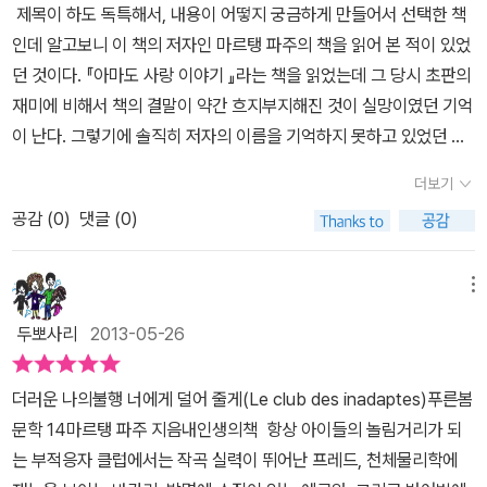
은 점점 그 독에 익숙해져서 끔찍한 일이 닥쳐도 마침내 더는 반응할
제목이 하도 독특해서, 내용이 어떻지 궁금하게 만들어서 선택한 책
떠올려주는 문장이 있다. 아빠와 나의 대화에서 아빠가 한 말이다.
게 다친 것이다. 또 그 일이 있은 뒤 바카리의 아버지가 실직을 하게
수 없기에 이른다 우리는 더 이상 우리 삶에 반응할 수 없을 것이다 슬
인데 알고보니 이 책의 저자인 마르탱 파주의 책을 읽어 본 적이 있었
“행복과 불행을 평등하게 나누어 주는 게 딱 하나 있구나. 바로 시간
된다…
왜 불행은 불공평하게 자신들에게만 들이 닥치는지 회의를 느
픔과 우울은 더는 슬프지도 우울하지도 않은 것, 정상적인 것, 우리의
던 것이다. 『아마도 사랑 이야기 』라는 책을 읽었는데 그 당시 초판의
이지. 두고 보면 알게 될 거야. 세상에서 가장 행복한 십 대가 세상에
끼며 에르완은 불행을 공평하게 나눠주는 기계를 발명하게 되는데…
일상이 된다 나는 그것이 나를, 우리 모두를 기다리고 있는 운명이라
재미에 비해서 책의 결말이 약간 흐지부지해진 것이 실망이였던 기억
서 가장 행복한 어른이 되는 것 아니거든. 정말 재미있는 걸 만들어 내
분량도 적고, 활자도 커서 책을 잡은 뒤 1시간 만에 읽어버렸다. 이
고 인정하고 말았다 ...’ 이처럼 작가는 가끔 도무지 청소년의 생각이
이 난다. 그렇기에 솔직히 저자의 이름을 기억하지 못하고 있었던 것
는 애들은 제일 괴짜인 녀석들이지. 물론 시간이 걸릴 테고 쉽지는 않
책을 읽으면서 가장 머릿속에 남아 있는 부분은 미트리다트 왕 이야
라고는 볼 수 없는 인생의 통찰을 서술하곤 하는 이런 문장들을 읽으
같다. 하지만 그동안 '내인생의책' 출판사 페이스북에서 이 책과 관련
을 거야. 하지만 결국엔 그렇게 되더라고.”(103~104쪽) 십 년이면
기였다. 독살로 죽음에 이른 아버지를 보며 자신도 언젠가는 독약을
더보기
며 나의 청소년기가 어땠는지 반추해 볼 수 있는 계기가 되어서 아주
된 내용을 많이 보았는데 상당히 재미있어 보였던 것이 사실이다. 그
강산도 변한다는 속담을 그냥 무시해서는 안 된다. 아직 살아가는 중
먹고 죽을 수도 있다는 생각에 독약을 매일 조금씩 먹고, 그로 인해 자
흥미로웠다
또 옮긴이의 말처럼 다른 사람 기준인 행복과 나만의 행
공감 (
0
)
댓글 (0)
러고 보니 현재 마르탱 파주의 가장 최근 작품인 『숨은 용을 보여 주
인 경우라면. 길지 않은 시간이지만 생각보다 뒤에 남는 것이 많다.
신의 몸이 점점 독약에 적응할 수 있게끔 한다는 이야기이다. 마르탱
복 즉 이 책의 주인공들인 마르탱은 비밀 본부에서 만화책을 읽으며,
는 거울』도 읽을 계획이니 마르탱 파주와 좀 친해져봐야 겠다. 앞서
은 자신과 친구들의 불행, 슬픔, 우울을 많이 겪으면서 더 이상 슬프지
에르완은 발명에, 프레드는 음악에, 바카리는 천체물리학에, 푹 빠져
이야기했듯이 제목 하나에 끌린 책이다. 내 더러운 불행을 너에게 다
메뉴
도, 우울하지도 않게 되어 그것들이 자신들의 일생이 되는 것은 아닌
자신들만의 행복을 찾는 것이야 말로 펼쳐진 인생길에서 얼마나 중요
주는 것도 아니고 덜어주다니, 고맙다고 해야할지, 나쁘다고 해야할
지 생각한다.
하지만 이 네 명의 아이들은 불행을 적응하려고 하지 않
두뽀사리
2013-05-26
한가를 작가는 이야기하고 있을 것이다 그러한 까닭에 부적응자라는
지 애매모호해지는 상황이다. 그리고 이 책에 등장하는 바카리, 프레
고 스스로 행복을 찾는다…
타인이 나로 인해 불행해지면 자신은 절대
것은 이 세상에 존재하지 않을 뿐더러 부적응자로 판단하는 세상의
드, 에르완과 함께 마르탱은 부적응자 클럽의 회원이다. 마르탱은 저
행복하지 않는다는 것을 깨닫게 되고, 행복한 어른이 되기 위해 네 아
더러운 나의불행 너에게 덜어 줄게(Le club des inadaptes)푸른봄
시선이야말로 불행을 초래하는 가장 큰 원인이 될 것이므로 그런 시
자의 이름이기도 하다. 그런 마르탱은 어머니의 죽음이후 아버지가
이는 부딪혀 보기로 한다. 파이팅!!!!
쉽게 읽어 내려가는 책이지만
문학 14마르탱 파주 지음내인생의책 항상 아이들의 놀림거리가 되
선은 도외시 하며 나만의 행복을 추구하는 방법을 즐겁게 이야기하고
알코올 중독자가 되고, 첫사랑은 실패한 부적응자이자 요샛말로 루저
많은 여운을 남는 책이다. 지금도 이 책의 등장인물들처럼 숨은 부적
는 부적응자 클럽에서는 작곡 실력이 뛰어난 프레드, 천체물리학에
있는 이 책을 읽는 동안 행복할 수 있었다
나 다름없는 인물이다. 게다가 바카리와 에르완은 똑똑해서, 프레드
응자 클럽 회원이 많이 있을 것이다. 그런 아이들, 어른들 모두에게 이