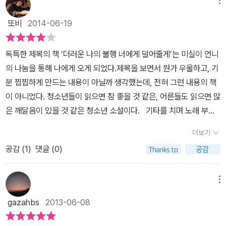
단 이 책을 손에 들면 순식간에 읽게 된다 물론 불행을 평등하게 나눠
메뉴
이다. 언제나 그렇지만 필요하고 원한다고 모두가 다 그렇게 되는 것
주는 기계와 같은 기발한 상상력과 엉뚱한 생각을 하는 이야기 속에
은 아니다. 자신들과 다르다고 공격하거나 무시하는 일이 다반사로
또비
2014-06-19
서 싱싱하게 살아 숨쉬는 것 같이 생명력을 부여한 작가의 탁월한 능
일어나는 곳이기도 하다. 물론 좋은 친구를 만나 멋진 추억과 기억을
력 때문일 것이다 간결하고 스피디한 이야기 전개와 위트있는 주인공
가지고 자신의 성장을 돕는 역할도 한다. 이런 수많은 일들이 벌어지
독특한 제목의 책 ‘더러운 나의 불행 너에게 덜어줄게’는 미실이 언니
들의 상상력도 가히 천재적이다
그러면서도 간혹 그들의 내면에 있
는 곳이지만 긴 시간이 흐른 뒤에는 많은 기억과 추억이 퇴색하고 왜
의 나눔을 통해 나에게 오게 되었다.
제목을 보면서 뭔가 우울하고, 기
는 생각들을 작가는 전달해주는데 그런 작가의 통찰력있는 청소년기
곡된다. 가끔은 몇몇 에피소드만 강하게 남을 때도 있다. 먼 훗날 그
분 찝찝하게 만드는 내용이 아닐까 생각했는데, 전혀 그런 내용의 책
에 스치고 지나갔을 것 같은 사고들을 예리하게 읽혀지도록 한 점이
당시 친구를 만나 이야기하면 이 후일담이 어떤지 쉽게 알 수 있다. 그
이 아니었다. 청소년들이 읽으면 참 좋을 것 같은, 어른들도 읽으면 많
이 책의 재미를 더해 주고 있다 이를테면 ‘ 우리는 성장한다 그러면서
사이 우리가 그만큼 성장한 것일 수도 있다. 아니면 다른 이유가 있거
은 깨달음이 있을 것 같은 청소년 소설이다.
기타를 치며 노래 부르
부모님들이 전혀 갈피를 잡지 못하고 있다는 것을. 선생님들이 피곤
나. 많지 않은 분량이라 단숨에 읽을 수 있다. 프랑스에 대한 인식 때
는 것을 좋아하는 초록머리 프레드, 물리학에 푹 빠져 있는 바카리, 세
하고 불행하다는 것을 알아 차리게 된다 이런 상황에서는 어른이 되
더보기
문인지 모르지만 이들을 둘러싸고 벌어지는 일들이 조금은 낯설다.
상 모든 것들을 다 만들 수 있는 에르완, 반어법을 잘 쓰며, 이야기 하
고 싶어질 수가 없다 어깨 위에 1톤 쯤 되는 짐을 진 듯 발걸음이 무겁
학교 폭력과 왕따가 없는 나라가 없다는 사실에 조금 안타까움을 느
공감 (
1
)
댓글 (0)
는 것을 좋아하는 주인공 마르탱.
이렇게 4명의 열 세살 아이들은 그
게 축 늘어졌다’ ‘나는 미트리다트 왕 이야기를 생각했다 현명한 왕이
낀다. 술에 취한 수학 선생을 두고 일어나는 상황을 주인공처럼 나는
들이 만든 ‘부적응자 클럽’ 회원이다… 수업이 끝나면 공터에 만든 자
었던 미트리다트는 아버지가 암살당했기 때문에 자신도 독살되지 않
보지 못한다. 주인공처럼 볼 수 없는 나의 현재 모습을 보면서 이미 보
신들의 아지트에 모여 즐거운 시간을 보내는 아이들은 서로가 있어
메뉴
을까 두려웠다 그래서 날마다 독약을 조금씩 마시면서 자기 몸을 독
수적 기성세대로 변한 것 같아 씁쓸하다. 에르완의 기계를 통해 그들
절대 외롭지 않다. 하지만 이 아이들에게 불행한 일이 찾아온다. 술을
약에 길들였다 나는 사람들이 우리가 어렸을 때부터 슬픔과 포기에
gazahbs
2013-06-08
이 성장할 때는 그 나이 또래의 나를 떠올려본다. 과연 나는 그 정도였
좋아하는 것 같지만 수학에 재미를 붙이게 해준 보나세라 선생님이
스스로 길들도록 교육한다는 인상을 받았다 우리의 몸과 우리의 정신
을까? 소설을 읽으면서 무심코 지나갔는데 다시 생각할 때 많은 것을
학교에서 정직을 당하고, 에르완은 소위 질 나쁜 아이들에게 맞아 크