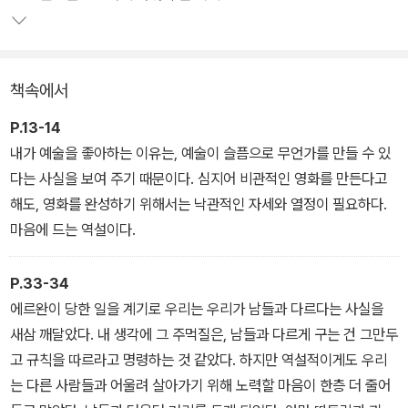
아이들은 그렇게 세상으로부터도 소외되어 있다.
그러던 어느 날 에르완이 놈들로부터 두들겨 맞았다. 그저 좋은 먹잇
책속에서
감이라는 이유로 말이다. 친구가 당한 이유 없는 폭력에 나머지 세 친
구도 엄청난 충격을 받는다. 불행은 기러기 떼처럼 몰려들어, 바카리
P.13-14
네 아빠가 해고되고 아이들이 믿고 따르는 보나세라 선생님마저 학교
내가 예술을 좋아하는 이유는, 예술이 슬픔으로 무언가를 만들 수 있
에서 잘릴 위기에 처한다. 왜 세상은 우릴 그냥 내버려두지 않지? 아
다는 사실을 보여 주기 때문이다. 심지어 비관적인 영화를 만든다고
이들 마음속에서 분노가 휘몰아치며 폭발적인 에너지를 만들어 낸다.
해도, 영화를 완성하기 위해서는 낙관적인 자세와 열정이 필요하다.
마음에 드는 역설이다.
P.33-34
에르완이 당한 일을 계기로 우리는 우리가 남들과 다르다는 사실을
새삼 깨달았다. 내 생각에 그 주먹질은, 남들과 다르게 구는 건 그만두
고 규칙을 따르라고 명령하는 것 같았다. 하지만 역설적이게도 우리
는 다른 사람들과 어울려 살아가기 위해 노력할 마음이 한층 더 줄어