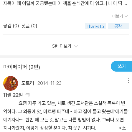
제목이 왜 이럴까 궁금했는데 이 책을 순식간에 다 읽고나니 아 딱 맞
해보다는 머리로 만들어가는 계산이 먼저일수 있기에 그들의 마음을
는 제목이었구나 깨달을 수 있었다. 어린 시절 누구나 단짝이 있었을
얻는데 실패하는 게 아닐까 싶다. 누군가에게 맞아서 병원에 있다는
더보기
것이다. 그것이 주류가 되던 비주류가 되던.. 친구는 끼리끼리 만나는
에르완을 보러간 친구들이 말한다. 내가 먼저 공격당할만큼 더 많이
공감 (
0
)
댓글 (0)
것이 맞다. 이 책의 단짝 친구는 넷이다. 마르탱, 에르완, 바카리, 프레
이상하다고... 친구 몸뿐 아니라 혹시나 마음에 상처가 있을까 보듬
드. 이 책의 주인공은 이들 모두인 셈이다. 책을 이끌어 가는 화자는
고 싶어하는 프레드,바카리,그리고 나는 서툴기에 오히려 서로에게
마르탱으로 5년전에 어머니를 잃고 아버지는 그 후 술로 슬픔과 외로
5편 더보기
위로가 되준다. 서툰 말속에 더할수 없는 진심이 들어있다는 걸 알고
움을 달래고 얼마전부터는 인터넷 소개팅으로 만난 한 여자와 채팅을
있기 때문이다. 그렇게 다쳐 그들을 슬프게 만든 에르완이 자기들에
즐긴다. 명색이 의사인데 매일 파자마 차림으로 환자를 진료하는 바
게만 오는 세상의 불행을 공평하게 나누어주는 기계를 만들겠다고 한
쓰기
마이페이퍼 (2편)
람에 사람들의 신뢰를 잃고 있지만 아들인 마르탱은 아버지의 실력을
다. 그 기계가 엉터리라고 생각하면서도, 착했던 에르완의 다른 아이
믿는다. 네 친구들은 학교에서 아마 왕따에 가까운 친구들인가 보다.
들에게도 불행을 주겠다는 말에 고민을 시작하는 친구들은, 그래도
도토리
2014-11-23
메뉴
외모도 차림새도 생각도 별난 탓에 주류라는 인기 많고 좋은 집안에
조만간 그가 예전의 에르완으로 돌아올거라 여기며 말없이 기다리기
부자인 아이들에게서 멸시를 받는...하지만 바카리는 우주에 관심이
11월 22일
로 한다. 만 13이라는 위험한 나이, 그리고 엉뚱한 아이들 넷은 우리
많은 수학과 물리를 아주 좋아하는 학생이고 에르완은 뛰어난 발명가
요즘 자주 가고 있는, 새로 생긴 도서관은 소설책 목록이 빈
에게 같이 있는 친구가 얼마나 소중한지를 다시금 생각하게 한다. 특
이고 프레드와 '나'인 마르탱은 그저 평범한 학생이지만 넷이서 버려
약하다. 그 와중에 앗, 마르탱 파주네~ 하고 집어 들고 왔는데'애기들'
히나 불행에 같이 힘을 나누는 아이들은 서로의 손을 잡고 서로에게
진 공원 한 구석에 자신들만의 아지트를 멋지게 꾸미고 그 안에 소파
얘기자나~ 한번 해 보는 것 말고는 다른 방법이 없다. 그러다 보면
위로가 되어주고 싶다는, 아이다운 그렇지만 '어른들은 몰라요.' 할
나 작은 것들을 모아서 꾸민 것이나 발명가인 에르완이 전기를 공급
지나가겠지, 이렇게 상상할 뿐이다. 참 웃긴 시기다. <소
깊은 마음 씀씀이를 보이는 이야기로 우리에게 내 지난 친구들은 어