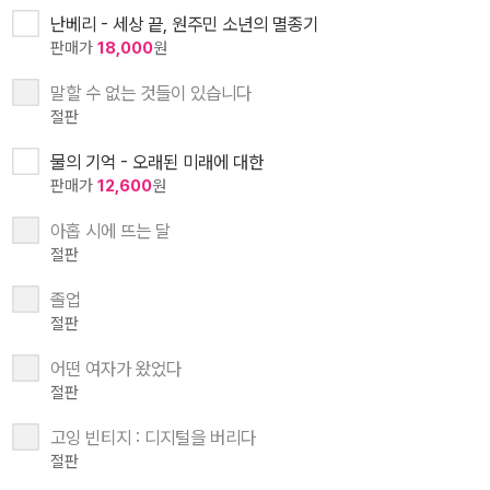
난베리 - 세상 끝, 원주민 소년의 멸종기
판매가
18,000
원
말할 수 없는 것들이 있습니다
절판
물의 기억 - 오래된 미래에 대한
판매가
12,600
원
아홉 시에 뜨는 달
절판
졸업
절판
어떤 여자가 왔었다
절판
고잉 빈티지 : 디지털을 버리다
절판