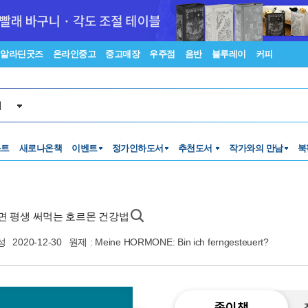
알라딘굿즈
온라인중고
중고매장
우주점
음반
블루레이
커피
서
스트
새로나온책
이벤트
정가인하도서
추천도서
작가와의 만남
북
두면 평생 써먹는 호르몬 건강법
성
2020-12-30
원제 : Meine HORMONE: Bin ich ferngesteuert?
종이책