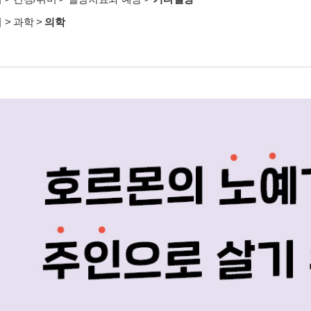
서
>
과학
>
의학