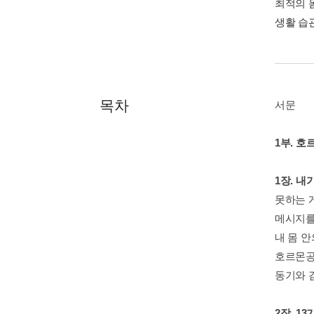
최적의 
생활 습관
목차
서문
1부. 
1장. 
못하는 
메시지를
내 몸 
호르몬공
동기와 
2장. 1