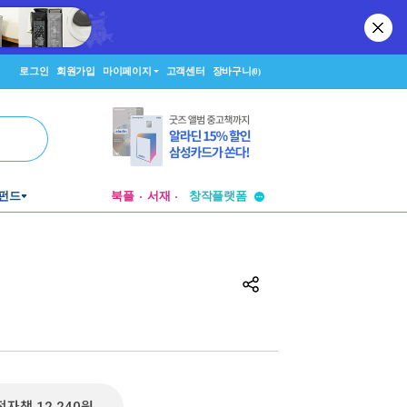
로그인
회원가입
마이페이지
고객센터
장바구니
(0)
투비컨티뉴드
펀드
북플
서재
창작플랫폼
투비컨티뉴드