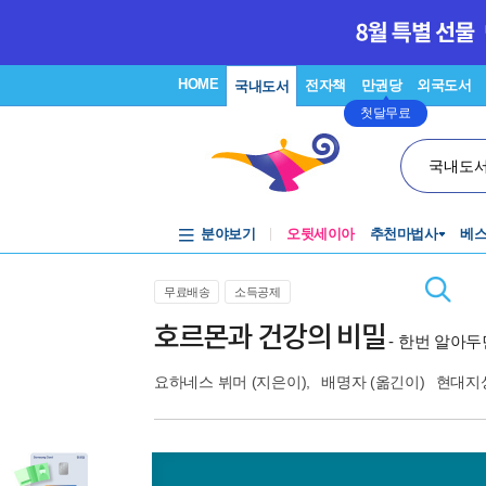
HOME
전자책
만권당
외국도서
국내도서
첫달무료
국내도
분야보기
오뒷세이아
추천마법사
베
무료배송
소득공제
호르몬과 건강의 비밀
- 한번 알아
요하네스 뷔머
(지은이),
배명자
(옮긴이)
현대지