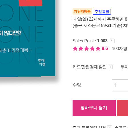
양탄자배송
주말특급
내일(일) 22시까지 주문하면 8월
(중구 서소문로 89-31 기준)
지
Sales Point :
1,003
9.6
100자평(
카드/간편결제 할인
무이
수량
장바구니 담기
중고로
중고 등록알림 신청