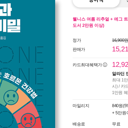
웰니스 여름 리추얼 + 에그 트
도서 2만원 이상)
정가
16,900
15,2
판매가
12,9
카드최대혜택가
알라딘 
최대 1만
시) / 
1만원 
마일리지
840원(5
+ 5만원
배송료
무료