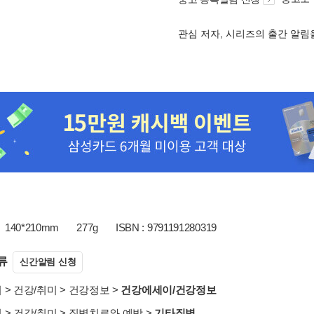
관심 저자, 시리즈의 출간 알
140*210mm
277g
ISBN : 9791191280319
류
신간알림 신청
서
>
건강/취미
>
건강정보
>
건강에세이/건강정보
서
>
건강/취미
>
질병치료와 예방
>
기타질병