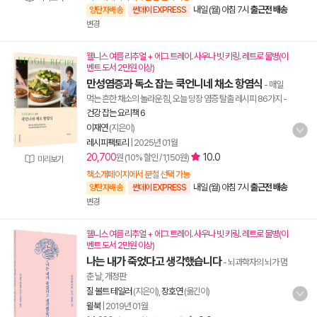
내일 (월) 아침 7시
출근전 배송
양탄자배송
썬데이 EXPRESS
변경
웰니스 여름 리추얼 + 에그 트레이. 사우나 빗 키링. 레트로 물병(이
벤트 도서 2만원 이상)
만성염증과 독소 잡는 쿡언니네 채소 항염식
- 매일
먹는 흔한 채소의 놀라운 힘, 오늘 당장 염증 탈출 레시피 86가지
-
건강 잡는 요리책 6
이재연
(지은이)
레시피팩토리
|
2025년 01월
20,700
10.0
원 (10% 할인 / 1,150원)
미리보기
책소개페이지에서 분철 선택 가능
내일 (월) 아침 7시
출근전 배송
양탄자배송
썬데이 EXPRESS
변경
웰니스 여름 리추얼 + 에그 트레이. 사우나 빗 키링. 레트로 물병(이
벤트 도서 2만원 이상)
나는 내가 죽었다고 생각했습니다
- 뇌과학자의 뇌가 멈
춘 날, 개정판
질 볼트 테일러
(지은이),
장호연
(옮긴이)
윌북
|
2019년 01월