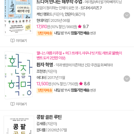
드디어 만나는 해부학 수업
- 머리털부터 발가락뼈까지 남
김없이 정리하는 인체의 모든 것
-
드디어 시리즈 7
케빈 랭포드
(지은이),
안은미
(옮긴이)
현대지성
|
2025년 06월
17,910
9.7
원 (10% 할인 / 990원)
내일 밤 11시
잠들기전 배송
양탄자배송
변경
미리보기
웰니스 여름 리추얼 + 에그 트레이. 사우나 빗 키링. 레트로 물병(이
벤트 도서 2만원 이상)
환자 혁명
- 약과 병원에 의존하던 건강 주권을 회복하라
조한경
(지은이)
에디터
|
2017년 11월
13,500
8.6
원 (10% 할인 / 750원)
내일 밤 11시
잠들기전 배송
양탄자배송
변경
미리보기
콩팥 골든 루틴
김세중
(지은이)
원더풀
|
2026년 07월