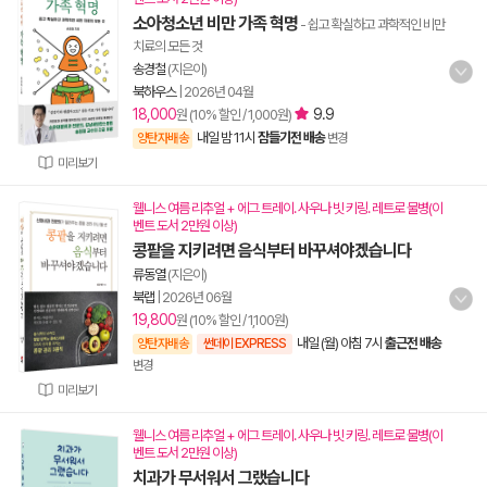
소아청소년 비만 가족 혁명
- 쉽고 확실하고 과학적인 비만
치료의 모든 것
송경철
(지은이)
북하우스
|
2026년 04월
18,000
9.9
원 (10% 할인 / 1,000원)
내일 밤 11시
잠들기전 배송
양탄자배송
변경
미리보기
웰니스 여름 리추얼 + 에그 트레이. 사우나 빗 키링. 레트로 물병(이
벤트 도서 2만원 이상)
콩팥을 지키려면 음식부터 바꾸셔야겠습니다
류동열
(지은이)
북랩
|
2026년 06월
19,800
원 (10% 할인 / 1,100원)
내일 (월) 아침 7시
출근전 배송
양탄자배송
썬데이 EXPRESS
변경
미리보기
웰니스 여름 리추얼 + 에그 트레이. 사우나 빗 키링. 레트로 물병(이
벤트 도서 2만원 이상)
치과가 무서워서 그랬습니다