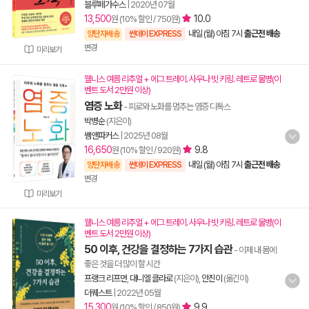
블루페가수스
|
2020년 07월
13,500
10.0
원 (10% 할인 / 750원)
내일 (월) 아침 7시
출근전 배송
양탄자배송
썬데이 EXPRESS
변경
미리보기
웰니스 여름 리추얼 + 에그 트레이. 사우나 빗 키링. 레트로 물병(이
벤트 도서 2만원 이상)
염증 노화
- 피로와 노화를 멈추는 염증 디톡스
박병순
(지은이)
쌤앤파커스
|
2025년 08월
16,650
9.8
원 (10% 할인 / 920원)
내일 (월) 아침 7시
출근전 배송
양탄자배송
썬데이 EXPRESS
변경
미리보기
웰니스 여름 리추얼 + 에그 트레이. 사우나 빗 키링. 레트로 물병(이
벤트 도서 2만원 이상)
50 이후, 건강을 결정하는 7가지 습관
- 이제 내 몸에
좋은 것을 더 많이 할 시간
프랭크 리프먼
,
대니엘 클라로
(지은이),
안진이
(옮긴이)
더퀘스트
|
2022년 05월
15,300
9.9
원 (10% 할인 / 850원)