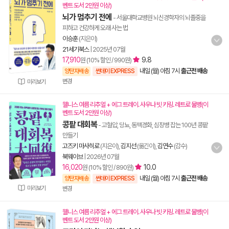
벤트 도서 2만원 이상)
뇌가 멈추기 전에
- 서울대학교병원 뇌신경학자의 뇌졸중을
피하고 건강하게 오래 사는 법
이승훈
(지은이)
21세기북스
|
2025년 07월
17,910
9.8
원 (10% 할인 / 990원)
내일 (월) 아침 7시
출근전 배송
양탄자배송
썬데이 EXPRESS
변경
미리보기
웰니스 여름 리추얼 + 에그 트레이. 사우나 빗 키링. 레트로 물병(이
벤트 도서 2만원 이상)
콩팥 대회복
- 고혈압, 당뇨, 동맥경화, 심장병 잡는 100년 콩팥
만들기
고즈키 마사히로
(지은이),
김지선
(옮긴이),
김연수
(감수)
북웨이브
|
2026년 07월
16,020
10.0
원 (10% 할인 / 890원)
내일 (월) 아침 7시
출근전 배송
양탄자배송
썬데이 EXPRESS
미리보기
변경
웰니스 여름 리추얼 + 에그 트레이. 사우나 빗 키링. 레트로 물병(이
벤트 도서 2만원 이상)