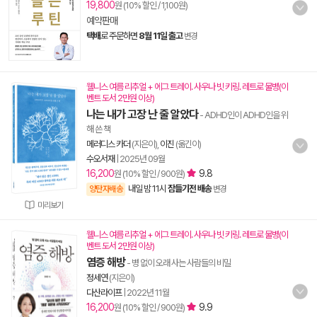
19,800
원 (10% 할인 / 1,100원)
예약판매
택배
로 주문하면
8월 11일 출고
변경
웰니스 여름 리추얼 + 에그 트레이. 사우나 빗 키링. 레트로 물병(이
벤트 도서 2만원 이상)
나는 내가 고장 난 줄 알았다
- ADHD인이 ADHD인을 위
해 쓴 책
메러디스 카더
(지은이),
이진
(옮긴이)
수오서재
|
2025년 09월
16,200
9.8
원 (10% 할인 / 900원)
내일 밤 11시
잠들기전 배송
양탄자배송
변경
미리보기
웰니스 여름 리추얼 + 에그 트레이. 사우나 빗 키링. 레트로 물병(이
벤트 도서 2만원 이상)
염증 해방
- 병 없이 오래 사는 사람들의 비밀
정세연
(지은이)
다산라이프
|
2022년 11월
16,200
9.9
원 (10% 할인 / 900원)