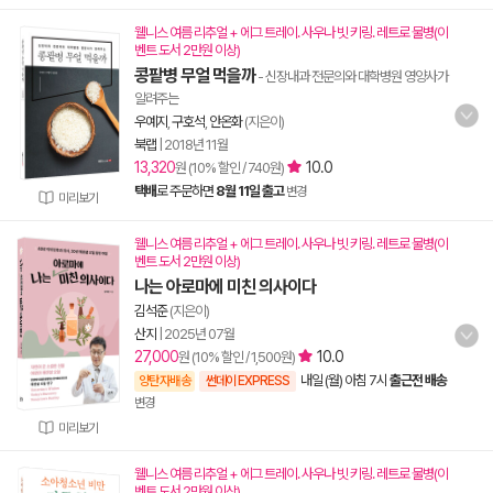
웰니스 여름 리추얼 + 에그 트레이. 사우나 빗 키링. 레트로 물병(이
벤트 도서 2만원 이상)
콩팥병 무얼 먹을까
- 신장내과 전문의와 대학병원 영양사가
알려주는
우예지
,
구호석
,
안온화
(지은이)
북랩
|
2018년 11월
13,320
10.0
원 (10% 할인 / 740원)
택배
로 주문하면
8월 11일 출고
변경
미리보기
웰니스 여름 리추얼 + 에그 트레이. 사우나 빗 키링. 레트로 물병(이
벤트 도서 2만원 이상)
나는 아로마에 미친 의사이다
김석준
(지은이)
산지
|
2025년 07월
27,000
10.0
원 (10% 할인 / 1,500원)
내일 (월) 아침 7시
출근전 배송
양탄자배송
썬데이 EXPRESS
변경
미리보기
웰니스 여름 리추얼 + 에그 트레이. 사우나 빗 키링. 레트로 물병(이
벤트 도서 2만원 이상)