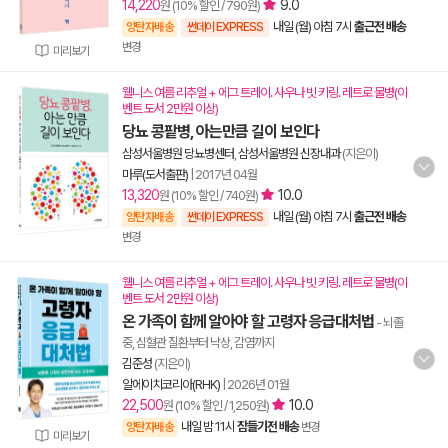
14,220
9.0
원 (10% 할인 / 790원)
내일 (월) 아침 7시
출근전 배송
양탄자배송
썬데이 EXPRESS
변경
미리보기
웰니스 여름 리추얼 + 에그 트레이. 사우나 빗 키링. 레트로 물병(이
벤트 도서 2만원 이상)
당뇨 콩팥병, 아는만큼 길이 보인다
삼성서울병원 당뇨병센터
,
삼성서울병원 신장내과
(지은이)
마루(도서출판)
|
2017년 04월
13,320
10.0
원 (10% 할인 / 740원)
내일 (월) 아침 7시
출근전 배송
양탄자배송
썬데이 EXPRESS
변경
웰니스 여름 리추얼 + 에그 트레이. 사우나 빗 키링. 레트로 물병(이
벤트 도서 2만원 이상)
온 가족이 함께 알아야 할 고령자 응급대처법
- 뇌졸
중, 심혈관 질환부터 낙상, 감염까지
김준성
(지은이)
알에이치코리아(RHK)
|
2026년 01월
22,500
10.0
원 (10% 할인 / 1,250원)
내일 밤 11시
잠들기전 배송
양탄자배송
변경
미리보기