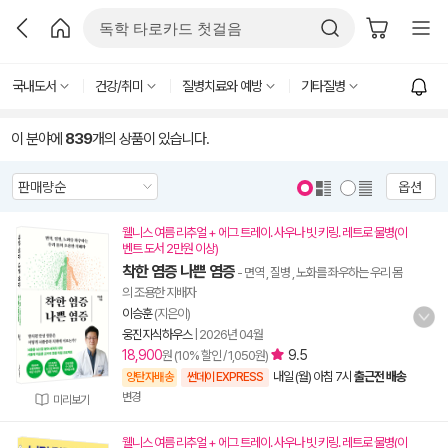
국내도서
건강/취미
질병치료와 예방
기타질병
이 분야에
839
개의 상품이 있습니다.
옵션
웰니스 여름 리추얼 + 에그 트레이. 사우나 빗 키링. 레트로 물병(이
벤트 도서 2만원 이상)
착한 염증 나쁜 염증
- 면역 , 질병 , 노화를 좌우하는 우리 몸
의 조용한 지배자
이승훈
(지은이)
웅진지식하우스
|
2026년 04월
18,900
9.5
원 (10% 할인 / 1,050원)
내일 (월) 아침 7시
출근전 배송
양탄자배송
썬데이 EXPRESS
변경
미리보기
웰니스 여름 리추얼 + 에그 트레이. 사우나 빗 키링. 레트로 물병(이