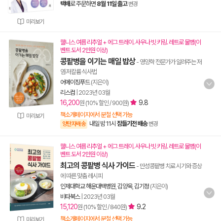
택배
로 주문하면
8월 11일 출고
변경
미리보기
웰니스 여름 리추얼 + 에그 트레이. 사우나 빗 키링. 레트로 물병(이
벤트 도서 2만원 이상)
콩팥병을 이기는 매일 밥상
- 영양학 전문가가 알려주는 저
염·저칼륨 식사법
어메이징푸드
(지은이)
리스컴
|
2023년 03월
16,200
9.8
원 (10% 할인 / 900원)
책소개페이지에서 분철 선택 가능
미리보기
내일 밤 11시
잠들기전 배송
양탄자배송
변경
웰니스 여름 리추얼 + 에그 트레이. 사우나 빗 키링. 레트로 물병(이
벤트 도서 2만원 이상)
최고의 콩팥병 식사 가이드
- 만성콩팥병 치료 시기와 증상
에 따른 맞춤 레시피
인제대학교 해운대백병원
,
김양욱
,
김기정
(지은이)
비타북스
|
2023년 03월
15,120
9.2
원 (10% 할인 / 840원)
책소개페이지에서 분철 선택 가능
미리보기