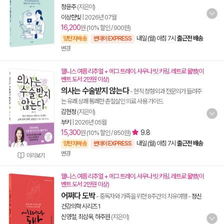
정윤주
(지은이)
이상한빛
|
2026년 07월
16,200
원 (10% 할인 / 900원)
내일 (월) 아침 7시
출근전 배송
양탄자배송
썬데이 EXPRESS
변경
웰니스 여름 리추얼 + 에그 트레이. 사우나 빗 키링. 레트로 물병(이
벤트 도서 2만원 이상)
의사는 수술받지 않는다
- 현직 정형외과 전문의가 들려주
는 유쾌 상쾌 통쾌한 촌철살인 의료 사용 가이드
김현정
(지은이)
부키
|
2026년 05월
15,300
9.8
원 (10% 할인 / 850원)
내일 (월) 아침 7시
출근전 배송
양탄자배송
썬데이 EXPRESS
변경
미리보기
웰니스 여름 리추얼 + 에그 트레이. 사우나 빗 키링. 레트로 물병(이
벤트 도서 2만원 이상)
어쩌다 도박
- 중독자와 가족을 위한 8주간의 치유여행
-
정신
건강의학 시리즈 1
신영철
,
최삼욱
,
하주원
(지은이)